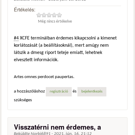
Értékelés:
Még nincs értékelve
#4
XCFE terminálban érdemes kikapcsolni a kimenet
korlátozását (a beállításoknál), mert amúgy nem
látszik a dmesg riport teteje emiatt, lehetnek
elvesztett információk.
Artes omnes perdocet paupertas.
a hozzászóláshoz
és
regisztráció
bejelentkezés
szükséges
Visszatérni nem érdemes, a
Beküldte
Norbi6891
-
2021. jún. 16. 21:12