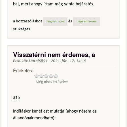
baj, mert ahogy írtam még szinte bejáratós.
a hozzászóláshoz
és
regisztráció
bejelentkezés
szükséges
Visszatérni nem érdemes, a
Beküldte
Norbi6891
-
2021. jún. 17. 14:19
Értékelés:
Még nincs értékelve
#15
Indításkor ismét ezt mutatja (ahogy nézem ez
állandónak mondható):