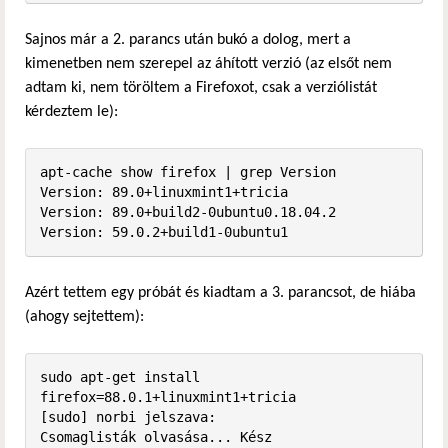
Sajnos már a 2. parancs után bukó a dolog, mert a
kimenetben nem szerepel az áhított verzió (az elsőt nem
adtam ki, nem töröltem a Firefoxot, csak a verziólistát
kérdeztem le):
apt-cache show firefox | grep Version

Version: 89.0+linuxmint1+tricia

Version: 89.0+build2-0ubuntu0.18.04.2

Version: 59.0.2+build1-0ubuntu1
Azért tettem egy próbát és kiadtam a 3. parancsot, de hiába
(ahogy sejtettem):
sudo apt-get install 
firefox=88.0.1+linuxmint1+tricia

[sudo] norbi jelszava:              

Csomaglisták olvasása... Kész
