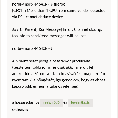
norbi@norbi-M540R:~$ firefox
[GFX1-]: More than 1 GPU from same vendor detected
via PCI, cannot deduce device
###!!! [Parent][RunMessage] Error: Channel closing:
too late to send/recv, messages will be lost
norbi@norbi-M540R:~$
A hibaüzenetet pedig a bezáráskor produkálta
(teszteltem többször is, és csak akkor merült fel,
amikor ide a Fórumra írtam hozzászólást, majd azután
nyomtam ki a böngészőt, igy gondolom, hogy ez ehhez
kapcsolódik és nem általános jelenség).
a hozzászóláshoz
és
regisztráció
bejelentkezés
szükséges