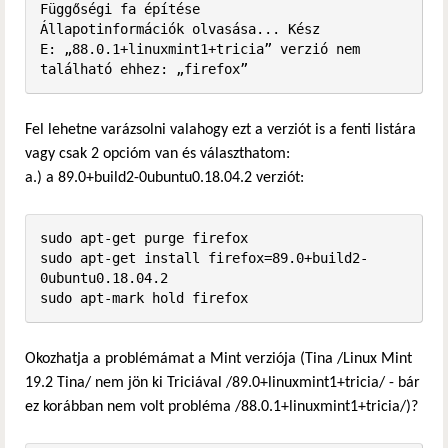
Függőségi fa építése       

Állapotinformációk olvasása... Kész

E: „88.0.1+linuxmint1+tricia” verzió nem 
található ehhez: „firefox”
Fel lehetne varázsolni valahogy ezt a verziót is a fenti listára
vagy csak 2 opcióm van és választhatom:
a.) a 89.0+build2-0ubuntu0.18.04.2 verziót:
sudo apt-get purge firefox

sudo apt-get install firefox=89.0+build2-
0ubuntu0.18.04.2

sudo apt-mark hold firefox
Okozhatja a problémámat a Mint verziója (Tina /Linux Mint
19.2 Tina/ nem jön ki Triciával /89.0+linuxmint1+tricia/ - bár
ez korábban nem volt probléma /88.0.1+linuxmint1+tricia/)?