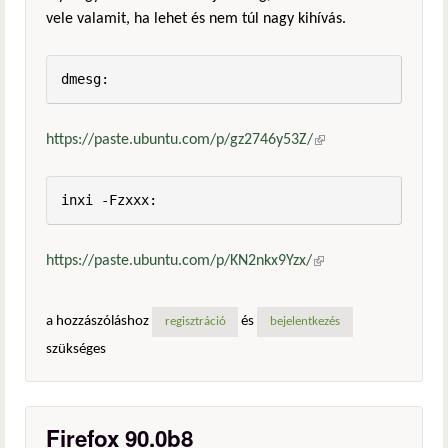
vele valamit, ha lehet és nem túl nagy kihívás.
dmesg:
https://paste.ubuntu.com/p/gz2746y53Z/
(külső
hivatkozás)
inxi -Fzxxx:
https://paste.ubuntu.com/p/KN2nkx9Yzx/
(külső
hivatkozás)
a hozzászóláshoz
és
regisztráció
bejelentkezés
szükséges
Firefox 90.0b8