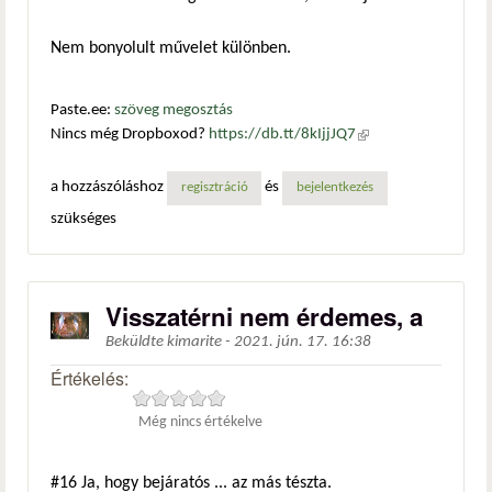
Nem bonyolult művelet különben.
Paste.ee:
szöveg megosztás
Nincs még Dropboxod?
https://db.tt/8kIjjJQ7
(külső
hivatkozás)
a hozzászóláshoz
és
regisztráció
bejelentkezés
szükséges
Visszatérni nem érdemes, a
Beküldte
kimarite
-
2021. jún. 17. 16:38
Értékelés:
Még nincs értékelve
#16
Ja, hogy bejáratós ... az más tészta.