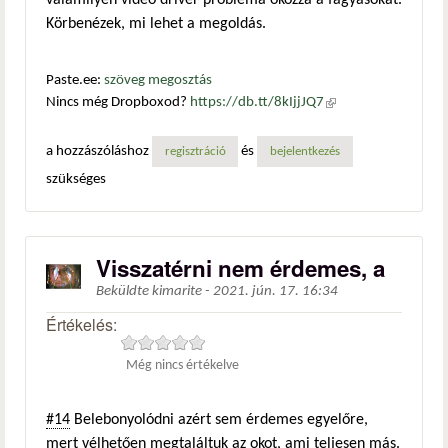
valamilyen videó driver probléma okozza a fagyásokat.
Körbenézek, mi lehet a megoldás.
Paste.ee:
szöveg megosztás
Nincs még Dropboxod?
https://db.tt/8kIjjJQ7
(külső
hivatkozás)
a hozzászóláshoz
és
regisztráció
bejelentkezés
szükséges
Visszatérni nem érdemes, a
Beküldte
kimarite
-
2021. jún. 17. 16:34
Értékelés:
Még nincs értékelve
#14
Belebonyolódni azért sem érdemes egyelőre,
mert vélhetően megtaláltuk az okot, ami teljesen más.