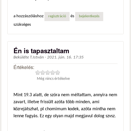
a hozzászóláshoz
és
regisztráció
bejelentkezés
szükséges
Én is tapasztaltam
Beküldte
T.István
-
2021. jún. 16. 17:35
Értékelés:
Még nincs értékelve
Mint 19.3 alatt, de szóra nem méltattam, annyira nem
zavart, illetve frissült azóta több minden, ami
közrejátszhat, pl chomimum kodek, azóta mintha nem
lenne fagyás. Ez egy olyan majd megjavul dolog szvsz.