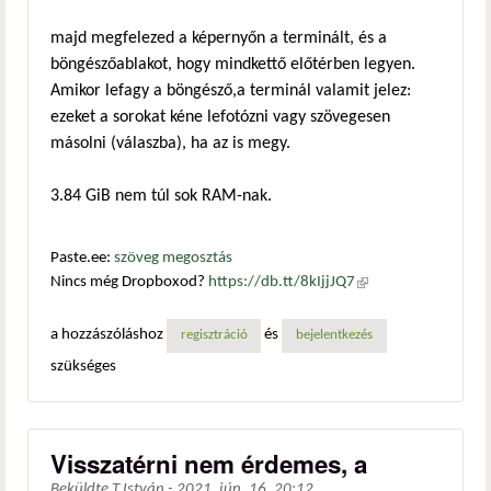
majd megfelezed a képernyőn a terminált, és a
böngészőablakot, hogy mindkettő előtérben legyen.
Amikor lefagy a böngésző,a terminál valamit jelez:
ezeket a sorokat kéne lefotózni vagy szövegesen
másolni (válaszba), ha az is megy.
3.84 GiB nem túl sok RAM-nak.
Paste.ee:
szöveg megosztás
Nincs még Dropboxod?
https://db.tt/8kIjjJQ7
(külső
hivatkozás)
a hozzászóláshoz
és
regisztráció
bejelentkezés
szükséges
Visszatérni nem érdemes, a
Beküldte
T.István
-
2021. jún. 16. 20:12