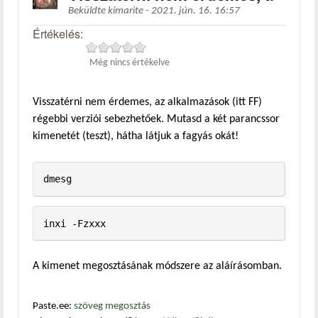
Beküldte
kimarite
-
2021. jún. 16. 16:57
Értékelés:
Még nincs értékelve
Visszatérni nem érdemes, az alkalmazások (itt FF)
régebbi verziói sebezhetőek. Mutasd a két parancssor
kimenetét (teszt), hátha látjuk a fagyás okát!
dmesg
inxi -Fzxxx
A kimenet megosztásának módszere az aláírásomban.
Paste.ee:
szöveg megosztás