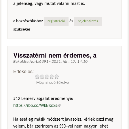
a jelenség, vagy mutat valami mást is.
a hozzászóláshoz
és
regisztráció
bejelentkezés
szükséges
Visszatérni nem érdemes, a
Beküldte
Norbi6891
-
2021. jún. 17. 14:10
Értékelés:
Még nincs értékelve
#12
Lemezvizsgálat eredménye:
https://ibb.co/WkBKdxs
(külső hivatkozás)
Ha esetleg másik módszert javasolsz, kérlek oszd meg
velem, bár szerintem az SSD-vel nem nagyon lehet