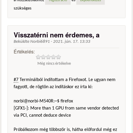
a hozzászóláshoz
és
regisztráció
bejelentkezés
szükséges
Visszatérni nem érdemes, a
Beküldte
Norbi6891
-
2021. jún. 17. 13:33
Értékelés:
Még nincs értékelve
#7
Terminálból indítottam a Firefoxot. Le ugyan nem
fagyott, de rögtön az indításkor ez írta ki:
norbi@norbi-M540R:~$ firefox
[GFX1-]: More than 1 GPU from same vendor detected
via PCI, cannot deduce device
Próbálkozom még többször is, hátha előfordul még ez