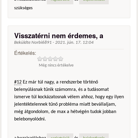
szükséges
Visszatérni nem érdemes, a
Beküldte
Norbi6891
-
2021. jún. 17. 12:04
Értékelés:
Még nincs értékelve
#12
Ez már túl nagy, a rendszerbe történő
belenyúlásnak tűnik számomra, és a tudásomat
ismerve túl kockázatosnak vélem ahhoz, hogy egy ilyen
jelentéktelennek tűnő probléma miatt bevállaljam,
még átgondolom, de max a hétvégén tudok jobban
belebonyolódni.