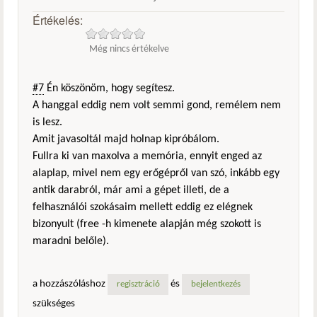
Értékelés:
Még nincs értékelve
#7
Én köszönöm, hogy segítesz.
A hanggal eddig nem volt semmi gond, remélem nem
is lesz.
Amit javasoltál majd holnap kipróbálom.
Fullra ki van maxolva a memória, ennyit enged az
alaplap, mivel nem egy erőgépről van szó, inkább egy
antik darabról, már ami a gépet illeti, de a
felhasználói szokásaim mellett eddig ez elégnek
bizonyult (free -h kimenete alapján még szokott is
maradni belőle).
a hozzászóláshoz
és
regisztráció
bejelentkezés
szükséges