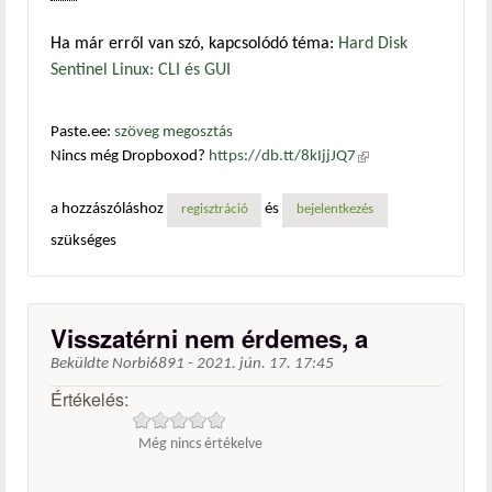
Ha már erről van szó, kapcsolódó téma:
Hard Disk
Sentinel Linux: CLI és GUI
Paste.ee:
szöveg megosztás
Nincs még Dropboxod?
https://db.tt/8kIjjJQ7
(külső
hivatkozás)
a hozzászóláshoz
és
regisztráció
bejelentkezés
szükséges
Visszatérni nem érdemes, a
Beküldte
Norbi6891
-
2021. jún. 17. 17:45
Értékelés:
Még nincs értékelve