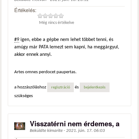
Értékelés:
Még nincs értékelve
#9
igen, ebbe a gépbe nem lehet többet tenni, és
amúgy már PATA lemezt sem kapni, ha meggárgyul,
akkor ennek annyi.
Artes omnes perdocet paupertas.
a hozzászóláshoz
és
regisztráció
bejelentkezés
szükséges
Visszatérni nem érdemes, a
Beküldte
kimarite
-
2021. jún. 17. 06:03