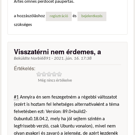
Artes omnes perdocet paupertas.
a hozzászóláshoz
és
regisztráció
bejelentkezés
szükséges
Visszatérni nem érdemes, a
Beküldte
Norbi6891
-
2021. jún. 16. 17:38
Értékelés:
Még nincs értékelve
#1
Annyira én sem feszegetném a régebbi változatot
(ezért is hoztam fel lehetséges alternatívaként a téma
felvetésben ezt: Version: 89.0+build2-
0ubuntu0.18.04.2, mely ha jól sejtem szintén a
legfrissebb verzió, csak Ubuntu vonalon), mivel nem
olyan gyakori és zavaró a jelenség, de azért kezdenék