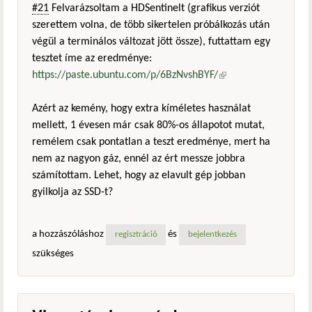
#21
Felvarázsoltam a HDSentinelt (grafikus verziót
szerettem volna, de több sikertelen próbálkozás után
végül a terminálos változat jött össze), futtattam egy
tesztet íme az eredménye:
https://paste.ubuntu.com/p/6BzNvshBYF/
(külső
hivatkozás)
Azért az kemény, hogy extra kíméletes használat
mellett, 1 évesen már csak 80%-os állapotot mutat,
remélem csak pontatlan a teszt eredménye, mert ha
nem az nagyon gáz, ennél az ért messze jobbra
számítottam. Lehet, hogy az elavult gép jobban
gyilkolja az SSD-t?
a hozzászóláshoz
és
regisztráció
bejelentkezés
szükséges