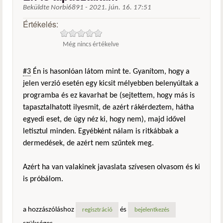
Beküldte
Norbi6891
-
2021. jún. 16. 17:51
Értékelés:
Még nincs értékelve
#3
Én is hasonlóan látom mint te. Gyanítom, hogy a
jelen verzió esetén egy kicsit mélyebben belenyúltak a
programba és ez kavarhat be (sejtettem, hogy más is
tapasztalhatott ilyesmit, de azért rákérdeztem, hátha
egyedi eset, de úgy néz ki, hogy nem), majd idővel
letisztul minden. Egyébként nálam is ritkábbak a
dermedések, de azért nem szűntek meg.
Azért ha van valakinek javaslata szívesen olvasom és ki
is próbálom.
a hozzászóláshoz
és
regisztráció
bejelentkezés