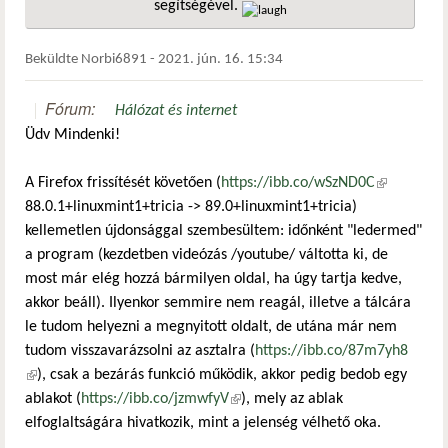
segítségével.
hivatkozá
Beküldte
Norbi6891
-
2021. jún. 16. 15:34
Fórum:
Hálózat és internet
Üdv Mindenki!
A Firefox frissítését követően (
https://ibb.co/wSzND0C
(külső
88.0.1+linuxmint1+tricia -> 89.0+linuxmint1+tricia)
hivatkozás)
kellemetlen újdonsággal szembesültem: időnként "ledermed"
a program (kezdetben videózás /youtube/ váltotta ki, de
most már elég hozzá bármilyen oldal, ha úgy tartja kedve,
akkor beáll). Ilyenkor semmire nem reagál, illetve a tálcára
le tudom helyezni a megnyitott oldalt, de utána már nem
tudom visszavarázsolni az asztalra (
https://ibb.co/87m7yh8
(külső hivatkozás)
), csak a bezárás funkció működik, akkor pedig bedob egy
ablakot (
https://ibb.co/jzmwfyV
(külső hivatkozás)
), mely az ablak
elfoglaltságára hivatkozik, mint a jelenség vélhető oka.