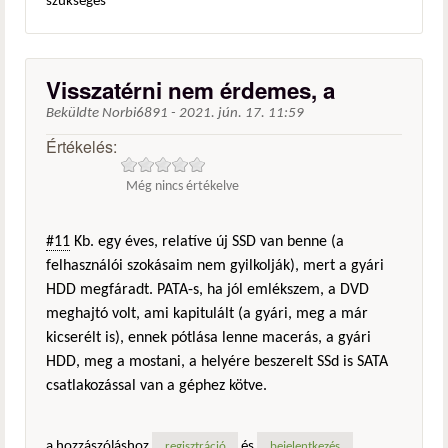
szükséges
Visszatérni nem érdemes, a
Beküldte
Norbi6891
-
2021. jún. 17. 11:59
Értékelés:
Még nincs értékelve
#11
Kb. egy éves, relatíve új SSD van benne (a
felhasználói szokásaim nem gyilkolják), mert a gyári
HDD megfáradt. PATA-s, ha jól emlékszem, a DVD
meghajtó volt, ami kapitulált (a gyári, meg a már
kicserélt is), ennek pótlása lenne macerás, a gyári
HDD, meg a mostani, a helyére beszerelt SSd is SATA
csatlakozással van a géphez kötve.
a hozzászóláshoz
és
regisztráció
bejelentkezés