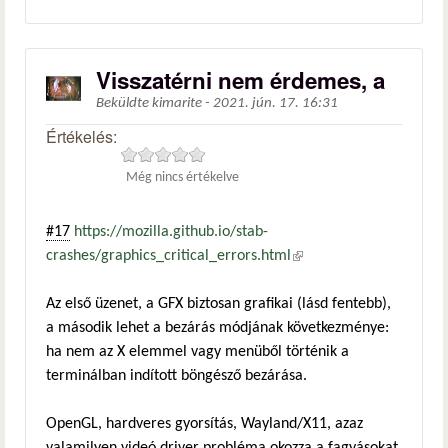
Visszatérni nem érdemes, a
Beküldte
kimarite
-
2021. jún. 17. 16:31
Értékelés:
Még nincs értékelve
#17
https://mozilla.github.io/stab-
crashes/graphics_critical_errors.html
(külső hivatkozás)
Az első üzenet, a GFX biztosan grafikai (lásd fentebb),
a második lehet a bezárás módjának következménye:
ha nem az X elemmel vagy menüből történik a
terminálban indított böngésző bezárása.
OpenGL, hardveres gyorsítás, Wayland/X11, azaz