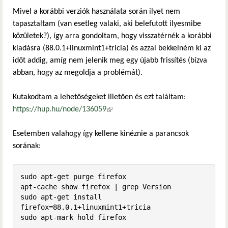
Mivel a korábbi verziók használata során ilyet nem
tapasztaltam (van esetleg valaki, aki belefutott ilyesmibe
közületek?), így arra gondoltam, hogy visszatérnék a korábbi
kiadásra (88.0.1+linuxmint1+tricia) és azzal bekkelném ki az
időt addig, amíg nem jelenik meg egy újabb frissítés (bízva
abban, hogy az megoldja a problémát).
Kutakodtam a lehetőségeket illetően és ezt találtam:
https://hup.hu/node/136059
(külső hivatkozás)
Esetemben valahogy így kellene kinéznie a parancsok
sorának:
sudo apt-get purge firefox

apt-cache show firefox | grep Version

sudo apt-get install 
firefox=88.0.1+linuxmint1+tricia

sudo apt-mark hold firefox