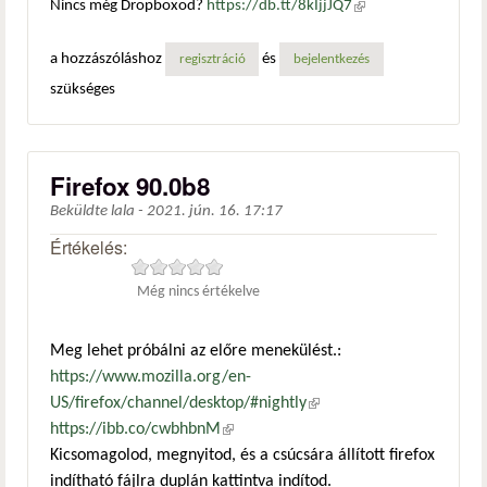
Nincs még Dropboxod?
https://db.tt/8kIjjJQ7
(külső
hivatkozás)
a hozzászóláshoz
és
regisztráció
bejelentkezés
szükséges
Firefox 90.0b8
Beküldte
lala
-
2021. jún. 16. 17:17
Értékelés:
Még nincs értékelve
Meg lehet próbálni az előre menekülést.:
https://www.mozilla.org/en-
US/firefox/channel/desktop/#nightly
(külső hivatkozás)
https://ibb.co/cwbhbnM
(külső hivatkozás)
Kicsomagolod, megnyitod, és a csúcsára állított firefox
indítható fájlra duplán kattintva indítod.