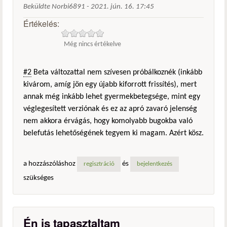
Beküldte
Norbi6891
-
2021. jún. 16. 17:45
Értékelés:
Még nincs értékelve
#2
Beta változattal nem szívesen próbálkoznék (inkább
kivárom, amíg jön egy újabb kiforrott frissítés), mert
annak még inkább lehet gyermekbetegsége, mint egy
véglegesített verziónak és ez az apró zavaró jelenség
nem akkora érvágás, hogy komolyabb bugokba való
belefutás lehetőségének tegyem ki magam. Azért kösz.
a hozzászóláshoz
és
regisztráció
bejelentkezés
szükséges
Én is tapasztaltam