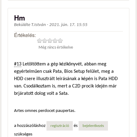
Hm
Beküldte
T.István
-
2021. jún. 17. 15:55
Értékelés:
Még nincs értékelve
#13
Letöltöttem a gép kézikönyvét, abban meg
egyértelműen csak Pata, Bios Setup felület, meg a
HDD csere illusztrált leirásának a képén is Pata HDD
van. Csodálkoztam is, mert a C2D procik idején már
brjáratott dolog volt a Sata.
Artes omnes perdocet paupertas.
a hozzászóláshoz
és
regisztráció
bejelentkezés
szükséges