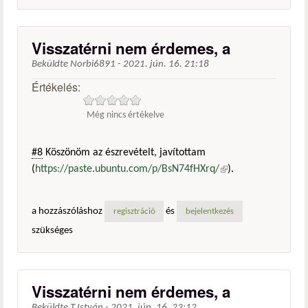
Visszatérni nem érdemes, a
Beküldte
Norbi6891
-
2021. jún. 16. 21:18
Értékelés:
Még nincs értékelve
#8
Köszönöm az észrevételt, javítottam
(
https://paste.ubuntu.com/p/BsN74fHXrq/
(külső
).
hivatkozás)
a hozzászóláshoz
és
regisztráció
bejelentkezés
szükséges
Visszatérni nem érdemes, a
Beküldte
T.István
-
2021. jún. 16. 23:12