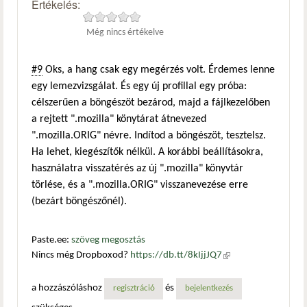
Értékelés:
Még nincs értékelve
#9
Oks, a hang csak egy megérzés volt. Érdemes lenne
egy lemezvizsgálat. És egy új profillal egy próba:
célszerűen a böngészöt bezárod, majd a fájlkezelőben
a rejtett ".mozilla" könytárat átnevezed
".mozilla.ORIG" névre. Indítod a böngészöt, tesztelsz.
Ha lehet, kiegészítők nélkül. A korábbi beállításokra,
használatra visszatérés az új ".mozilla" könyvtár
törlése, és a ".mozilla.ORIG" visszanevezése erre
(bezárt böngészőnél).
Paste.ee:
szöveg megosztás
Nincs még Dropboxod?
https://db.tt/8kIjjJQ7
(külső
hivatkozás)
a hozzászóláshoz
és
regisztráció
bejelentkezés