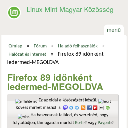
Ugrás a tartalomra
Linux Mint Magyar Közösség
menü
»
»
»
Címlap
Fórum
Haladó felhasználók
Jelenlegi hely
»
Firefox 89 időnként
Hálózat és internet
ledermed-MEGOLDVA
Firefox 89 időnként
ledermed-MEGOLDVA
Ez az oldal a közösségért készül.
Kövess minket máshol is:
Ha hasznosnak találod, és szeretnéd, hogy
folytatódjon, támogasd a munkát
Ko-fi
(külső hivatkozás)
vagy
Paypal
(külső