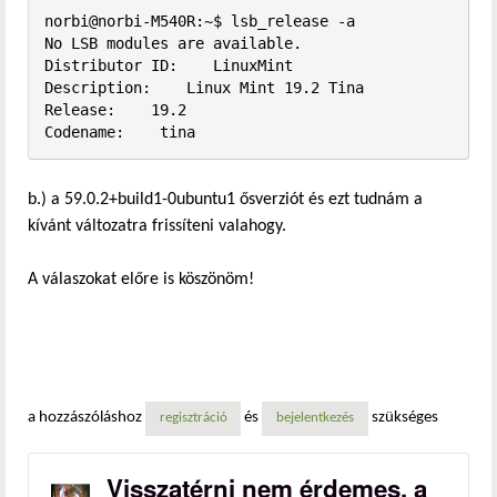
norbi@norbi-M540R:~$ lsb_release -a

No LSB modules are available.

Distributor ID:    LinuxMint

Description:    Linux Mint 19.2 Tina

Release:    19.2

Codename:    tina
b.) a 59.0.2+build1-0ubuntu1 ősverziót és ezt tudnám a
kívánt változatra frissíteni valahogy.
A válaszokat előre is köszönöm!
a hozzászóláshoz
és
szükséges
regisztráció
bejelentkezés
Visszatérni nem érdemes, a