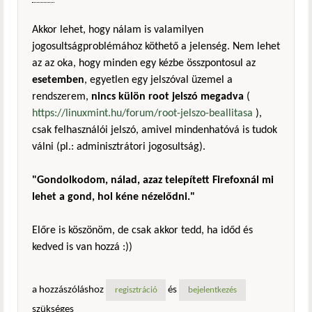
Akkor lehet, hogy nálam is valamilyen
jogosultságproblémához köthető a jelenség. Nem lehet
az az oka, hogy minden egy kézbe összpontosul az
esetemben
, egyetlen egy jelszóval üzemel a
rendszerem,
nincs külön root jelszó megadva
(
https://linuxmint.hu/forum/root-jelszo-beallitasa
),
csak felhasználói jelszó, amivel mindenhatóvá is tudok
válni (pl.: adminisztrátori jogosultság).
"Gondolkodom, nálad, azaz telepített Firefoxnál mi
lehet a gond, hol kéne nézelődni."
Előre is köszönöm, de csak akkor tedd, ha időd és
kedved is van hozzá :))
a hozzászóláshoz
és
regisztráció
bejelentkezés
szükséges