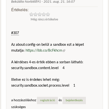
Beküldte
Norbi6891
-
2021. aug. 21. 16:07
Értékelés:
Még nincs értékelve
#307
Az about:config-on belül a sandbox ezt a képet
mutatja:
https://ibb.co/BcFkhcm
(külső hivatkozás)
A kérdéses 4-es érték ebben a sorban látható:
security.sandbox.content.level 4
Illetve ez is érdekes lehet még:
security.sandbox.socket.process.level 1
a hozzászóláshoz
és
regisztráció
bejelentkezés
szükséges