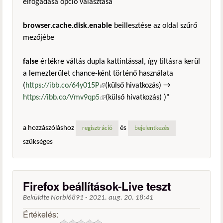
elfogadása opció választása
browser.cache.disk.enable
beillesztése az oldal szűrő
mezőjébe
false
értékre váltás dupla kattintással, így tiltásra kerül
a lemezterület chance-ként történő használata
(
https://ibb.co/64y015P
(külső hivatkozás)
(külső hivatkozás) →
https://ibb.co/Vmv9qp5
(külső hivatkozás)
(külső hivatkozás) )"
a hozzászóláshoz
és
regisztráció
bejelentkezés
szükséges
Firefox beállítások-Live teszt
Beküldte
Norbi6891
-
2021. aug. 20. 18:41
Értékelés: