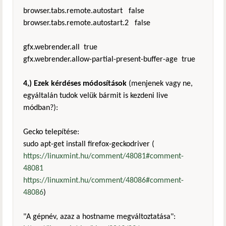
browser.tabs.remote.autostart false
browser.tabs.remote.autostart.2 false
gfx.webrender.all true
gfx.webrender.allow-partial-present-buffer-age true
4,) Ezek kérdéses módosítások
(menjenek vagy ne,
egyáltalán tudok velük bármit is kezdeni live
módban?):
Gecko telepítése:
sudo apt-get install firefox-geckodriver (
https://linuxmint.hu/comment/48081#comment-
48081
https://linuxmint.hu/comment/48086#comment-
48086
)
"A gépnév, azaz a hostname megváltoztatása":