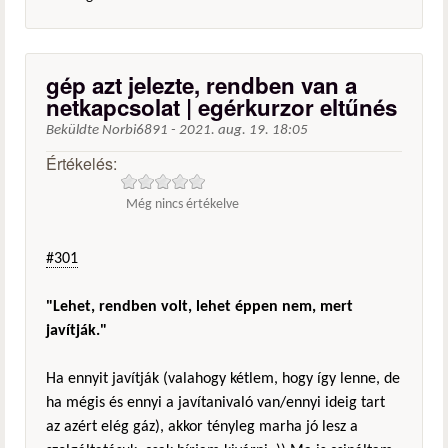
gép azt jelezte, rendben van a
netkapcsolat | egérkurzor eltűnés
Beküldte
Norbi6891
-
2021. aug. 19. 18:05
Értékelés:
Még nincs értékelve
#301
"Lehet, rendben volt, lehet éppen nem, mert
javítják."
Ha ennyit javítják (valahogy kétlem, hogy így lenne, de
ha mégis és ennyi a javítanivaló van/ennyi ideig tart
az azért elég gáz), akkor tényleg marha jó lesz a