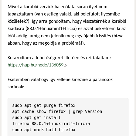
Mivel a korábbi verziók használata során ilyet nem
tapasztaltam (van esetleg valaki, aki belefutott ilyesmibe
közületek?), így arra gondoltam, hogy visszatérnék a korábbi
kiadásra (88.0.1+linuxmint1+tricia) és azzal bekkelném ki az
időt addig, amíg nem jelenik meg egy újabb frissítés (bízva
abban, hogy az megoldja a problémát).
Kutakodtam a lehetőségeket illetően és ezt találtam:
https://hup.hu/node/136059
(külső hivatkozás)
Esetemben valahogy így kellene kinéznie a parancsok
sorának:
sudo apt-get purge firefox

apt-cache show firefox | grep Version

sudo apt-get install 
firefox=88.0.1+linuxmint1+tricia

sudo apt-mark hold firefox