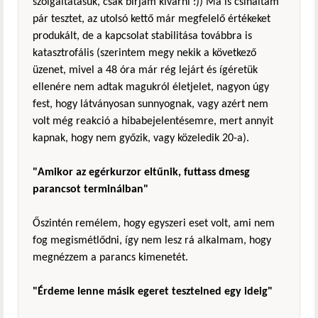
szolgáltatásuk, csak bírjam kivárni :)) Ma is csináltam
pár tesztet, az utolsó kettő már megfelelő értékeket
produkált, de a kapcsolat stabilitása továbbra is
katasztrofális (szerintem megy nekik a következő
üzenet, mivel a 48 óra már rég lejárt és ígéretük
ellenére nem adtak magukról életjelet, nagyon úgy
fest, hogy látványosan sunnyognak, vagy azért nem
volt még reakció a hibabejelentésemre, mert annyit
kapnak, hogy nem győzik, vagy közeledik 20-a).
"Amikor az egérkurzor eltűnik, futtass dmesg
parancsot terminálban"
Őszintén remélem, hogy egyszeri eset volt, ami nem
fog megismétlődni, így nem lesz rá alkalmam, hogy
megnézzem a parancs kimenetét.
"Érdeme lenne másik egeret tesztelned egy ideig"