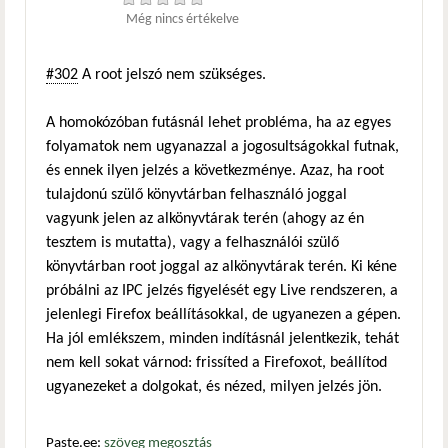
Még nincs értékelve
#302
A root jelszó nem szükséges.
A homokózóban futásnál lehet probléma, ha az egyes
folyamatok nem ugyanazzal a jogosultságokkal futnak,
és ennek ilyen jelzés a következménye. Azaz, ha root
tulajdonú szülő könyvtárban felhasználó joggal
vagyunk jelen az alkönyvtárak terén (ahogy az én
tesztem is mutatta), vagy a felhasználói szülő
könyvtárban root joggal az alkönyvtárak terén. Ki kéne
próbálni az IPC jelzés figyelését egy Live rendszeren, a
jelenlegi Firefox beállításokkal, de ugyanezen a gépen.
Ha jól emlékszem, minden indításnál jelentkezik, tehát
nem kell sokat várnod: frissíted a Firefoxot, beállítod
ugyanezeket a dolgokat, és nézed, milyen jelzés jön.
Paste.ee:
szöveg megosztás