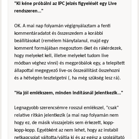
"Ki kéne próbálni az IPC jelzés figyelését egy Live
rendszeren..."
OK. A mai nap folyamán végignyálaztam a fenti
kommentáradatot és összeszedem a korábbi
beállításokat (remélem hiánytalanul, majd egy
komment formájában megosztom őket és rákérdezek,
hogy melyeket kell, illetve melyeket tudom live
módban véghez vinni) és megpróbálok egy, a telepített
állapottal megegyező live-os összeállítást összehozni
és a hétvégén tesztelgetni (, ha még szükség lesz rá).
"Ha jól emlékszem, minden indításnál jelentkezik..."
Legnagyobb szerencsémre rosszul emlékszel, "csak"
relatíve ritkán jelentkezik (a mai nap folyamán nem
hogy ez, de másik visszajelzés sem érkezett, kopp-
kopp-kopp. Egyébként az nem lehet, hogy az instabil
netkapcsolat váltotta/váltja ki és az egész a szolgáltató