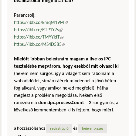
beállításokat megmutatnád?"
Parancsolj:
https://ibb.co/kmqM19M
(külső hivatkozás)
https://ibb.co/RTP1Y7s
(külső hivatkozás)
https://ibb.co/TMYYktT
(külső hivatkozás)
https://ibb.co/MS4D5B5
(külső hivatkozás)
Mielőtt jobban beleásnám magam a live-os IPC
tesztelésbe megvárom, hogy ezekből mit olvasol ki
(nekem nem sürgős, így a világért sem rabolnám a
szabadidődet, simán ráérek mindennel a jövő héten
foglalkozni, vagy amikor neked megfelel), hátha
meglesz a probléma megoldása. Nekem első
ránézésre a
dom.ipc.processCount 2
sor gyanús, a
következő kommentemben ki is fejtem, hogy miért.
a hozzászóláshoz
és
regisztráció
bejelentkezés