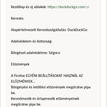
Kezdőlap és új ablakok:
https://duckduckgo.com/
(külső
hivatkozás)
Keresés:
Alapértelmezett Keresőszolgáltatás: DuckDuckGo
Adatvédelem és biztonság:
Böngésző adatvédelme: Szigorú
Előzmények
A Firefox EGYÉNI BEÁLLÍTÁSOKAT HASZNÁL AZ
ELŐZMÉNYEK...
Böngészési és letöltési előzmények megőrzése pipa
be.
Keresőmezők és űrlapmezők előzményeinek
megőrzése pipa be.