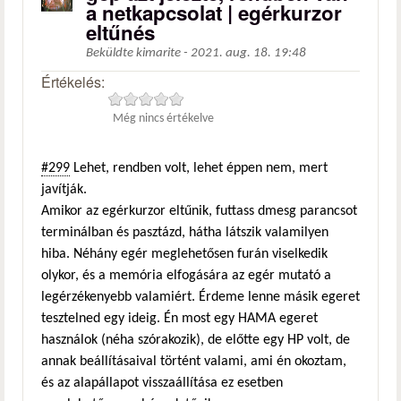
a netkapcsolat | egérkurzor
eltűnés
Beküldte
kimarite
-
2021. aug. 18. 19:48
Értékelés:
Még nincs értékelve
#299
Lehet, rendben volt, lehet éppen nem, mert
javítják.
Amikor az egérkurzor eltűnik, futtass dmesg parancsot
terminálban és pasztázd, hátha látszik valamilyen
hiba. Néhány egér meglehetősen furán viselkedik
olykor, és a memória elfogására az egér mutató a
legérzékenyebb valamiért. Érdeme lenne másik egeret
tesztelned egy ideig. Én most egy HAMA egeret
használok (néha szórakozik), de előtte egy HP volt, de
annak beállításaival történt valami, ami én okoztam,
és az alapállapot visszaállítása ez esetben