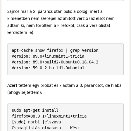
Sajnos már a 2. parancs után bukó a dolog, mert a
kimenetben nem szerepel az áhított verzió (az elsőt nem
adtam ki, nem töröltem a Firefoxot, csak a verziólistát
kérdeztem le):
apt-cache show firefox | grep Version

Version: 89.0+linuxmint1+tricia

Version: 89.0+build2-0ubuntu0.18.04.2

Version: 59.0.2+build1-0ubuntu1
Azért tettem egy próbát és kiadtam a 3. parancsot, de hiába
(ahogy sejtettem):
sudo apt-get install 
firefox=88.0.1+linuxmint1+tricia

[sudo] norbi jelszava:              

Csomaglisták olvasása... Kész
