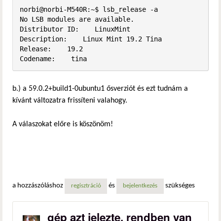
norbi@norbi-M540R:~$ lsb_release -a

No LSB modules are available.

Distributor ID:    LinuxMint

Description:    Linux Mint 19.2 Tina

Release:    19.2

Codename:    tina
b.) a 59.0.2+build1-0ubuntu1 ősverziót és ezt tudnám a
kívánt változatra frissíteni valahogy.
A válaszokat előre is köszönöm!
a hozzászóláshoz
és
szükséges
regisztráció
bejelentkezés
gép azt jelezte, rendben van