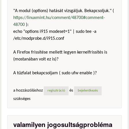
"A modul (options) hatását vizsgáljuk. Bekapcsoljuk." (
https://linuxmint.hu/comment/48700#comment-
48700
):
echo "options i915 modeset=1" | sudo tee -a
/etc/modprobe.d/i915.conf
A Firefox frissítése mellett legyen kernelfrissítés is
(mostanában volt ez is)?
A tűzfalat bekapcsoljam ( sudo ufw enable )?
a hozzászóláshoz
és
regisztráció
bejelentkezés
szükséges
valamilyen jogosultságprobléma