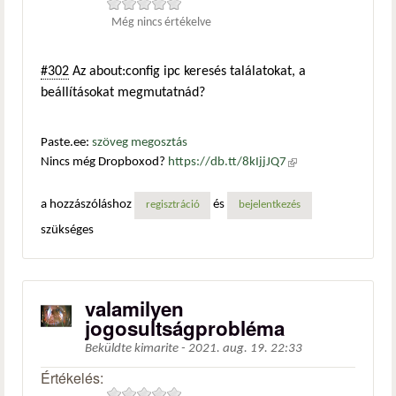
Még nincs értékelve
#302
Az about:config ipc keresés találatokat, a
beállításokat megmutatnád?
Paste.ee:
szöveg megosztás
Nincs még Dropboxod?
https://db.tt/8kIjjJQ7
(külső
hivatkozás)
a hozzászóláshoz
és
regisztráció
bejelentkezés
szükséges
valamilyen
jogosultságprobléma
Beküldte
kimarite
-
2021. aug. 19. 22:33
Értékelés: