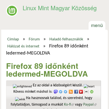
Ugrás a tartalomra
Linux Mint Magyar Közösség
menü
»
»
»
Címlap
Fórum
Haladó felhasználók
Jelenlegi hely
»
Firefox 89 időnként
Hálózat és internet
ledermed-MEGOLDVA
Firefox 89 időnként
ledermed-MEGOLDVA
Ez az oldal a közösségért készül.
Kövess minket máshol is:
Ha hasznosnak találod, és szeretnéd, hogy
folytatódjon, támogasd a munkát
Ko-fi
(külső hivatkozás)
vagy
Paypal
(külső