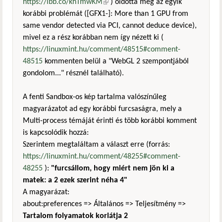
https://ibb.co/khTmwKM
(külső hivatkozás)
) oldotta meg az egyik
korábbi problémát ([GFX1-]: More than 1 GPU from
same vendor detected via PCI, cannot deduce device),
mivel ez a rész korábban nem így nézett ki (
https://linuxmint.hu/comment/48515#comment-
48515
kommenten belül a "WebGL 2 szempontjából
gondolom..." résznél található).
A fenti Sandbox-os kép tartalma valószínűleg
magyarázatot ad egy korábbi furcsaságra, mely a
Multi-process témáját érinti és több korábbi komment
is kapcsolódik hozzá:
Szerintem megtaláltam a választ erre (forrás:
https://linuxmint.hu/comment/48255#comment-
48255
):
"furcsállom, hogy miért nem jön ki a
matek: a 2 ezek szerint néha 4"
A magyarázat:
about:preferences => Általános => Teljesítmény =>
Tartalom folyamatok korlátja 2