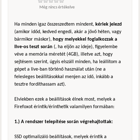
Még nincs értékelve
Ha minden igaz összeszedtem mindent,
kérlek jelezd
(amikor időd, kedved engedi, akár a jövő héten, vagy
bármikor máskor),
hogy melyekkel foglalkozzak a
live-os teszt során
(, ha eljön az ideje), figyelembe
véve a memória méretét (4GB), illetve azt, hogy
sejtésem szerint, úgyis elszáll minden, ha leállítom a
gépet a live-ban történő használat után (ne a
felesleges beállításokkal menjen az idő, inkább a
tesztre fordíthassam azt).
Elviekben ezek a beállítások élnek most, melyek a
Firefoxot érintik/érinthetik valamilyen formában:
1.) A rendszer telepítése során végrehajtottak:
SSD optimalizáló beállítások, melyek érintik a