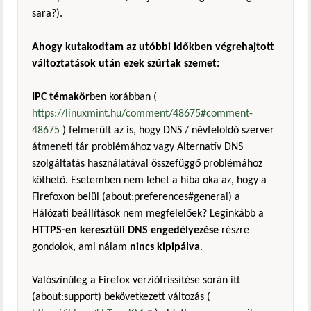
sara?).
Ahogy kutakodtam az utóbbi időkben végrehajtott
változtatások után ezek szúrtak szemet:
IPC témakör
ben korábban (
https://linuxmint.hu/comment/48675#comment-
48675
) felmerült az is, hogy DNS / névfeloldó szerver
átmeneti tár problémához vagy Alternatív DNS
szolgáltatás használatával összefüggő problémához
köthető. Esetemben nem lehet a hiba oka az, hogy a
Firefoxon belül (about:preferences#general) a
Hálózati beállítások nem megfelelőek? Leginkább a
HTTPS-en keresztüli DNS engedélyezése
részre
gondolok, ami nálam
nincs kipipálva
.
Valószínűleg a Firefox verziófrissítése során itt
(about:support) bekövetkezett változás (