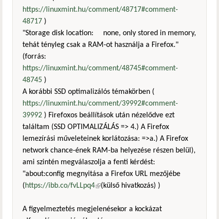
https://linuxmint.hu/comment/48717#comment-
48717
)
"Storage disk location: none, only stored in memory,
tehát tényleg csak a RAM-ot használja a Firefox."
(forrás:
https://linuxmint.hu/comment/48745#comment-
48745
)
A korábbi SSD optimalizálós témakörben (
https://linuxmint.hu/comment/39992#comment-
39992
) Firefoxos beállítások után nézelődve ezt
találtam (SSD OPTIMALIZÁLÁS => 4.) A Firefox
lemezírási műveleteinek korlátozása: =>a.) A Firefox
network chance-ének RAM-ba helyezése részen belül),
ami szintén megválaszolja a fenti kérdést:
"about:config megnyitása a Firefox URL mezőjébe
(
https://ibb.co/fvLLpq4
(külső hivatkozás)
(külső hivatkozás) )
A figyelmeztetés megjelenésekor a kockázat