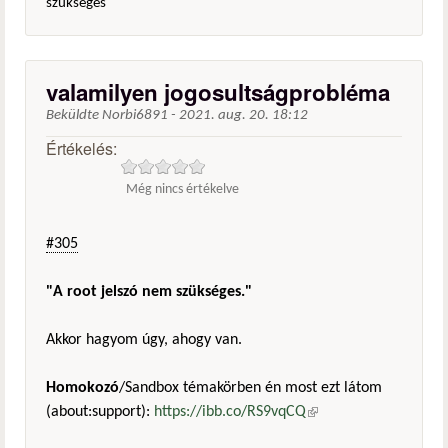
szükséges
valamilyen jogosultságprobléma
Beküldte
Norbi6891
-
2021. aug. 20. 18:12
Értékelés:
Még nincs értékelve
#305
"A root jelszó nem szükséges."
Akkor hagyom úgy, ahogy van.
Homokozó
/Sandbox témakörben én most ezt látom
(about:support):
https://ibb.co/RS9vqCQ
(külső hivatkozás)