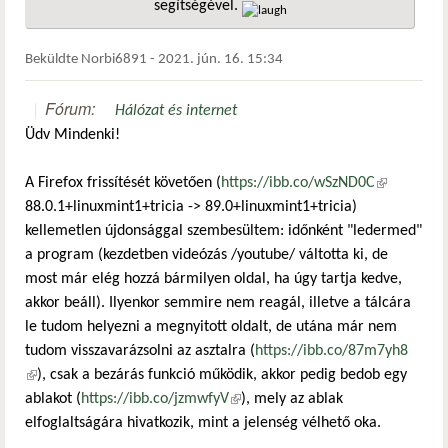
segítségével.
hivatkozá
Beküldte
Norbi6891
-
2021. jún. 16. 15:34
Fórum:
Hálózat és internet
Üdv Mindenki!
A Firefox frissítését követően (
https://ibb.co/wSzND0C
(külső
88.0.1+linuxmint1+tricia -> 89.0+linuxmint1+tricia)
hivatkozás)
kellemetlen újdonsággal szembesültem: időnként "ledermed"
a program (kezdetben videózás /youtube/ váltotta ki, de
most már elég hozzá bármilyen oldal, ha úgy tartja kedve,
akkor beáll). Ilyenkor semmire nem reagál, illetve a tálcára
le tudom helyezni a megnyitott oldalt, de utána már nem
tudom visszavarázsolni az asztalra (
https://ibb.co/87m7yh8
(külső hivatkozás)
), csak a bezárás funkció működik, akkor pedig bedob egy
ablakot (
https://ibb.co/jzmwfyV
(külső hivatkozás)
), mely az ablak
elfoglaltságára hivatkozik, mint a jelenség vélhető oka.