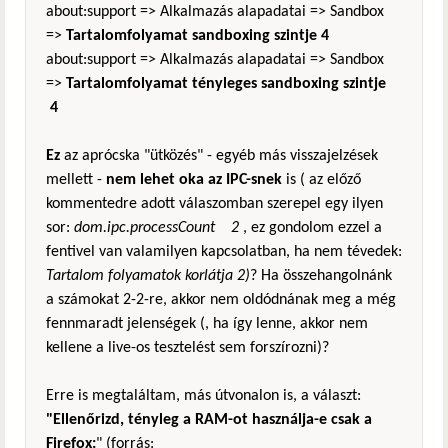
about:support => Alkalmazás alapadatai => Sandbox
=>
Tartalomfolyamat sandboxing szintje 4
about:support => Alkalmazás alapadatai => Sandbox
=>
Tartalomfolyamat tényleges sandboxing szintje
4
Ez
az aprócska "ütközés" - egyéb más visszajelzések
mellett -
nem lehet oka az IPC-snek
is ( az előző
kommentedre adott válaszomban szerepel egy ilyen
sor:
dom.ipc.processCount 2
, ez gondolom ezzel a
fentivel van valamilyen kapcsolatban, ha nem tévedek:
Tartalom folyamatok korlátja 2)
? Ha összehangolnánk
a számokat 2-2-re, akkor nem oldódnának meg a még
fennmaradt jelenségek (, ha így lenne, akkor nem
kellene a live-os tesztelést sem forszírozni)?
Erre is megtaláltam, más útvonalon is, a választ:
"Ellenőrizd, tényleg a RAM-ot használja-e csak a
Firefox:
" (forrás: