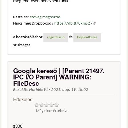
meglehetősen nehéznek tűnik.
Paste.ee:
szöveg megosztás
Nincs még Dropboxod?
https://db.tt/8kIjjJQ7
(külső
hivatkozás)
a hozzászóláshoz
és
regisztráció
bejelentkezés
szükséges
Google kereső | [Parent 21497,
IPC I/O Parent] WARNING:
FileDesc
Beküldte
Norbi6891
-
2021. aug. 19. 18:02
Értékelés:
Még nincs értékelve
#300