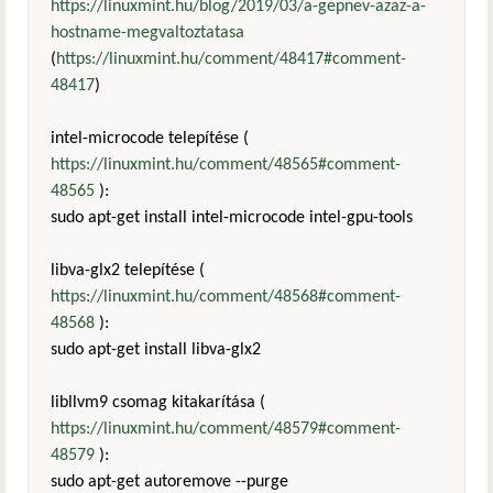
https://linuxmint.hu/blog/2019/03/a-gepnev-azaz-a-
hostname-megvaltoztatasa
(
https://linuxmint.hu/comment/48417#comment-
48417
)
intel-microcode telepítése (
https://linuxmint.hu/comment/48565#comment-
48565
):
sudo apt-get install intel-microcode intel-gpu-tools
libva-glx2 telepítése (
https://linuxmint.hu/comment/48568#comment-
48568
):
sudo apt-get install libva-glx2
libllvm9 csomag kitakarítása (
https://linuxmint.hu/comment/48579#comment-
48579
):
sudo apt-get autoremove --purge