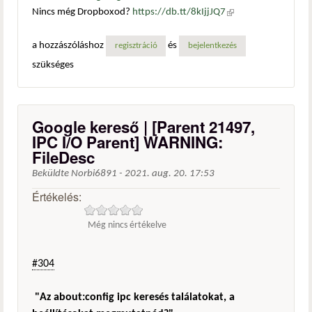
Nincs még Dropboxod?
https://db.tt/8kIjjJQ7
(külső
hivatkozás)
a hozzászóláshoz
és
regisztráció
bejelentkezés
szükséges
Google kereső | [Parent 21497,
IPC I/O Parent] WARNING:
FileDesc
Beküldte
Norbi6891
-
2021. aug. 20. 17:53
Értékelés:
Még nincs értékelve
#304
"Az about:config ipc keresés találatokat, a