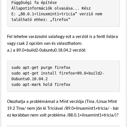
Függőségi fa építése       

Állapotinformációk olvasása... Kész

E: „88.0.1+linuxmint1+tricia” verzió nem 
található ehhez: „firefox”
Fel lehetne varázsolni valahogy ezt a verziót is a fenti listára
vagy csak 2 opcióm van és választhatom:
a.) a 89.0+build2-0ubuntu0.18.04.2 verziót:
sudo apt-get purge firefox

sudo apt-get install firefox=89.0+build2-
0ubuntu0.18.04.2

sudo apt-mark hold firefox
Okozhatja a problémámat a Mint verziója (Tina /Linux Mint
19.2 Tina/ nem jön ki Triciával /89.0+linuxmint1+tricia/ - bár
ez korábban nem volt probléma /88.0.1+linuxmint1+tricia/)?