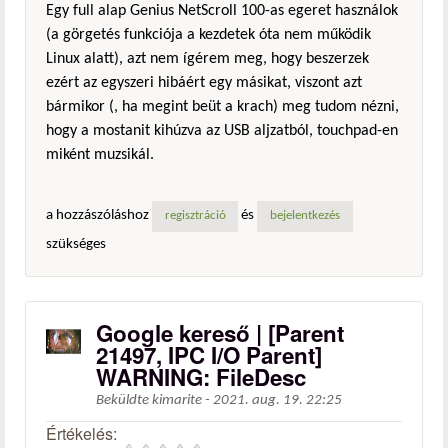
Egy full alap Genius NetScroll 100-as egeret használok
(a görgetés funkciója a kezdetek óta nem működik
Linux alatt), azt nem ígérem meg, hogy beszerzek
ezért az egyszeri hibáért egy másikat, viszont azt
bármikor (, ha megint beüt a krach) meg tudom nézni,
hogy a mostanit kihúzva az USB aljzatból, touchpad-en
miként muzsikál.
a hozzászóláshoz
és
regisztráció
bejelentkezés
szükséges
Google kereső | [Parent
21497, IPC I/O Parent]
WARNING: FileDesc
Beküldte
kimarite
-
2021. aug. 19. 22:25
Értékelés: