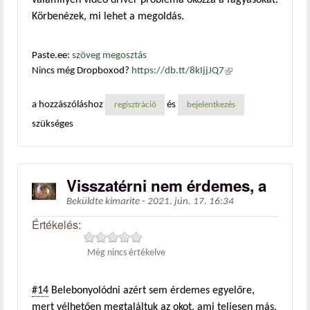
valamilyen videó driver probléma okozza a fagyásokat.
Körbenézek, mi lehet a megoldás.
Paste.ee:
szöveg megosztás
Nincs még Dropboxod?
https://db.tt/8kIjjJQ7
(külső
hivatkozás)
a hozzászóláshoz
és
regisztráció
bejelentkezés
szükséges
Visszatérni nem érdemes, a
Beküldte
kimarite
-
2021. jún. 17. 16:34
Értékelés:
Még nincs értékelve
#14
Belebonyolódni azért sem érdemes egyelőre,
mert vélhetően megtaláltuk az okot, ami teljesen más.