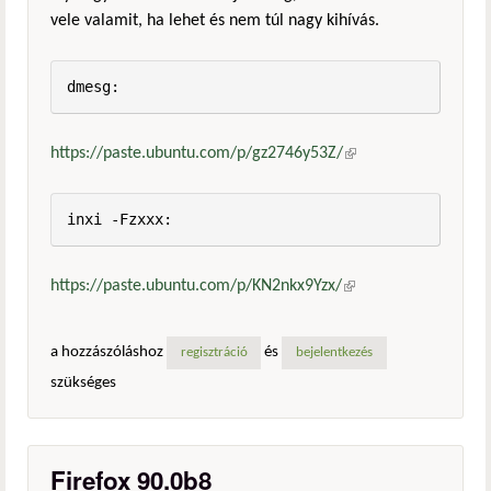
vele valamit, ha lehet és nem túl nagy kihívás.
dmesg:
https://paste.ubuntu.com/p/gz2746y53Z/
(külső
hivatkozás)
inxi -Fzxxx:
https://paste.ubuntu.com/p/KN2nkx9Yzx/
(külső
hivatkozás)
a hozzászóláshoz
és
regisztráció
bejelentkezés
szükséges
Firefox 90.0b8