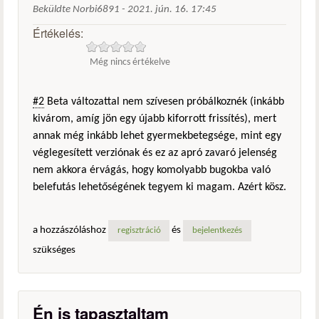
Beküldte
Norbi6891
-
2021. jún. 16. 17:45
Értékelés:
Még nincs értékelve
#2
Beta változattal nem szívesen próbálkoznék (inkább
kivárom, amíg jön egy újabb kiforrott frissítés), mert
annak még inkább lehet gyermekbetegsége, mint egy
véglegesített verziónak és ez az apró zavaró jelenség
nem akkora érvágás, hogy komolyabb bugokba való
belefutás lehetőségének tegyem ki magam. Azért kösz.
a hozzászóláshoz
és
regisztráció
bejelentkezés
szükséges
Én is tapasztaltam