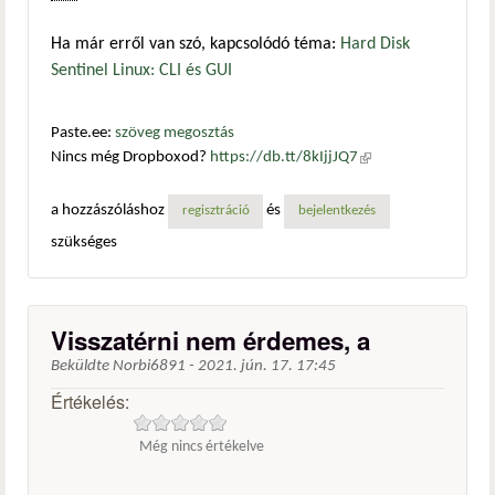
Ha már erről van szó, kapcsolódó téma:
Hard Disk
Sentinel Linux: CLI és GUI
Paste.ee:
szöveg megosztás
Nincs még Dropboxod?
https://db.tt/8kIjjJQ7
(külső
hivatkozás)
a hozzászóláshoz
és
regisztráció
bejelentkezés
szükséges
Visszatérni nem érdemes, a
Beküldte
Norbi6891
-
2021. jún. 17. 17:45
Értékelés:
Még nincs értékelve