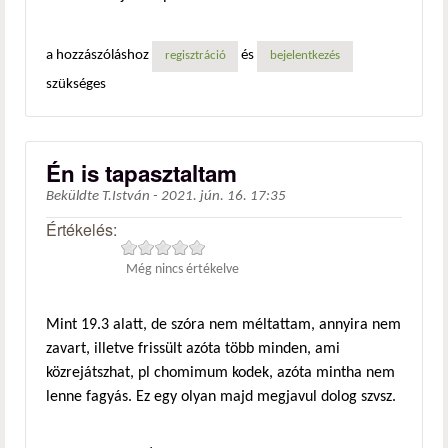
a hozzászóláshoz
és
regisztráció
bejelentkezés
szükséges
Én is tapasztaltam
Beküldte
T.István
-
2021. jún. 16. 17:35
Értékelés:
Még nincs értékelve
Mint 19.3 alatt, de szóra nem méltattam, annyira nem
zavart, illetve frissült azóta több minden, ami
közrejátszhat, pl chomimum kodek, azóta mintha nem
lenne fagyás. Ez egy olyan majd megjavul dolog szvsz.