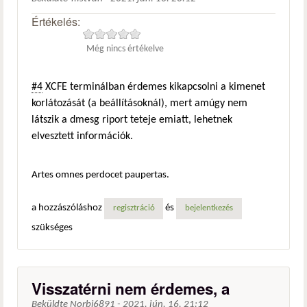
Értékelés:
Még nincs értékelve
#4
XCFE terminálban érdemes kikapcsolni a kimenet
korlátozását (a beállításoknál), mert amúgy nem
látszik a dmesg riport teteje emiatt, lehetnek
elvesztett információk.
Artes omnes perdocet paupertas.
a hozzászóláshoz
és
regisztráció
bejelentkezés
szükséges
Visszatérni nem érdemes, a
Beküldte
Norbi6891
-
2021. jún. 16. 21:12