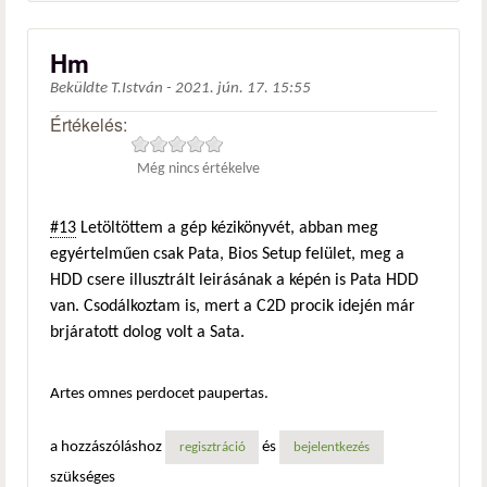
Hm
Beküldte
T.István
-
2021. jún. 17. 15:55
Értékelés:
Még nincs értékelve
#13
Letöltöttem a gép kézikönyvét, abban meg
egyértelműen csak Pata, Bios Setup felület, meg a
HDD csere illusztrált leirásának a képén is Pata HDD
van. Csodálkoztam is, mert a C2D procik idején már
brjáratott dolog volt a Sata.
Artes omnes perdocet paupertas.
a hozzászóláshoz
és
regisztráció
bejelentkezés
szükséges