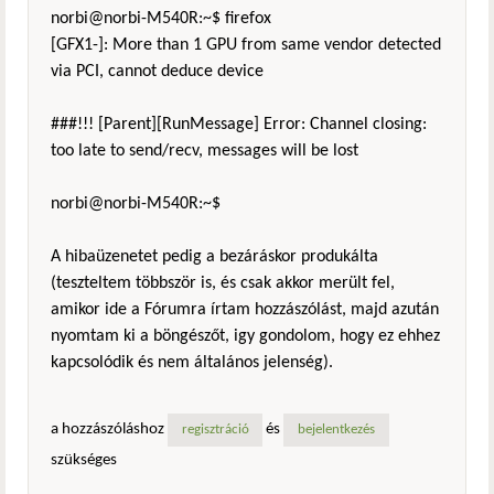
norbi@norbi-M540R:~$ firefox
[GFX1-]: More than 1 GPU from same vendor detected
via PCI, cannot deduce device
###!!! [Parent][RunMessage] Error: Channel closing:
too late to send/recv, messages will be lost
norbi@norbi-M540R:~$
A hibaüzenetet pedig a bezáráskor produkálta
(teszteltem többször is, és csak akkor merült fel,
amikor ide a Fórumra írtam hozzászólást, majd azután
nyomtam ki a böngészőt, igy gondolom, hogy ez ehhez
kapcsolódik és nem általános jelenség).
a hozzászóláshoz
és
regisztráció
bejelentkezés
szükséges