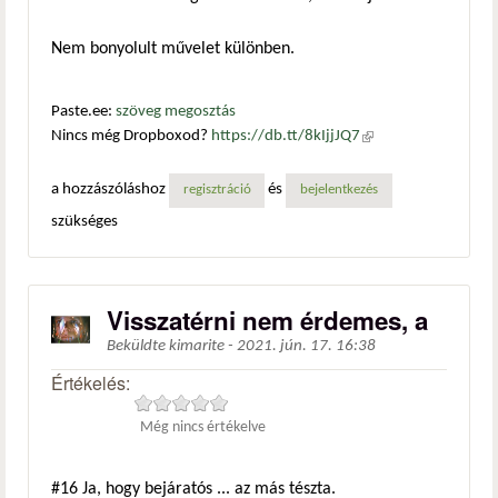
Nem bonyolult művelet különben.
Paste.ee:
szöveg megosztás
Nincs még Dropboxod?
https://db.tt/8kIjjJQ7
(külső
hivatkozás)
a hozzászóláshoz
és
regisztráció
bejelentkezés
szükséges
Visszatérni nem érdemes, a
Beküldte
kimarite
-
2021. jún. 17. 16:38
Értékelés:
Még nincs értékelve
#16
Ja, hogy bejáratós ... az más tészta.