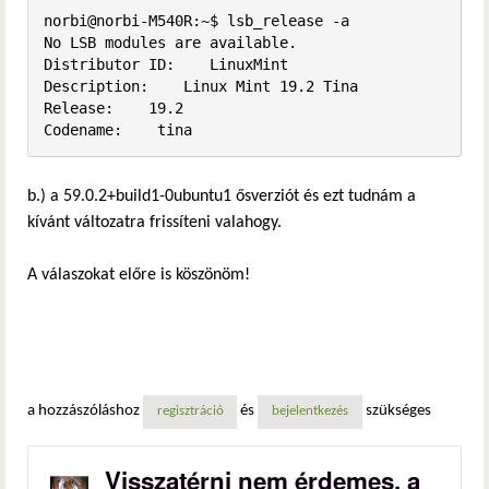
norbi@norbi-M540R:~$ lsb_release -a

No LSB modules are available.

Distributor ID:    LinuxMint

Description:    Linux Mint 19.2 Tina

Release:    19.2

Codename:    tina
b.) a 59.0.2+build1-0ubuntu1 ősverziót és ezt tudnám a
kívánt változatra frissíteni valahogy.
A válaszokat előre is köszönöm!
a hozzászóláshoz
és
szükséges
regisztráció
bejelentkezés
Visszatérni nem érdemes, a