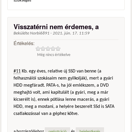
szükséges
Visszatérni nem érdemes, a
Beküldte
Norbi6891
-
2021. jún. 17. 11:59
Értékelés:
Még nincs értékelve
#11
Kb. egy éves, relatíve új SSD van benne (a
felhasználói szokásaim nem gyilkolják), mert a gyári
HDD megfáradt. PATA-s, ha jól emlékszem, a DVD
meghajtó volt, ami kapitulált (a gyári, meg a már
kicserélt is), ennek pótlása lenne macerás, a gyári
HDD, meg a mostani, a helyére beszerelt SSd is SATA
csatlakozással van a géphez kötve.
a hozzászóláshoz
és
regisztráció
bejelentkezés