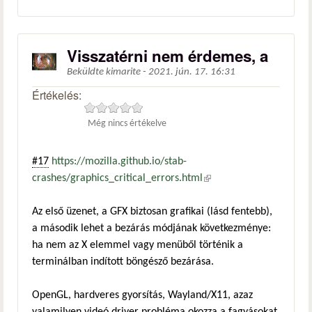
Visszatérni nem érdemes, a
Beküldte
kimarite
-
2021. jún. 17. 16:31
Értékelés:
Még nincs értékelve
#17
https://mozilla.github.io/stab-
crashes/graphics_critical_errors.html
(külső hivatkozás)
Az első üzenet, a GFX biztosan grafikai (lásd fentebb),
a második lehet a bezárás módjának következménye:
ha nem az X elemmel vagy menüből történik a
terminálban indított böngésző bezárása.
OpenGL, hardveres gyorsítás, Wayland/X11, azaz