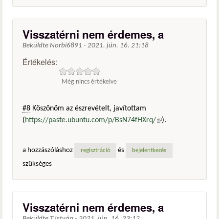
Visszatérni nem érdemes, a
Beküldte
Norbi6891
-
2021. jún. 16. 21:18
Értékelés:
Még nincs értékelve
#8
Köszönöm az észrevételt, javítottam
(
https://paste.ubuntu.com/p/BsN74fHXrq/
(külső
).
hivatkozás)
a hozzászóláshoz
és
regisztráció
bejelentkezés
szükséges
Visszatérni nem érdemes, a
Beküldte
T.István
-
2021. jún. 16. 23:12