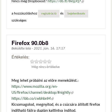
Nincs még Dropboxod?
https://db.tt/8kIjjJQ7
(külső
hivatkozás)
a hozzászóláshoz
és
regisztráció
bejelentkezés
szükséges
Firefox 90.0b8
Beküldte
lala
-
2021. jún. 16. 17:17
Értékelés:
Még nincs értékelve
Meg lehet próbálni az előre menekülést.:
https://www.mozilla.org/en-
US/firefox/channel/desktop/#nightly
(külső hivatkozás)
https://ibb.co/cwbhbnM
(külső hivatkozás)
Kicsomagolod, megnyitod, és a csúcsára állított firefox
indítható fájlra duplán kattintva indítod.