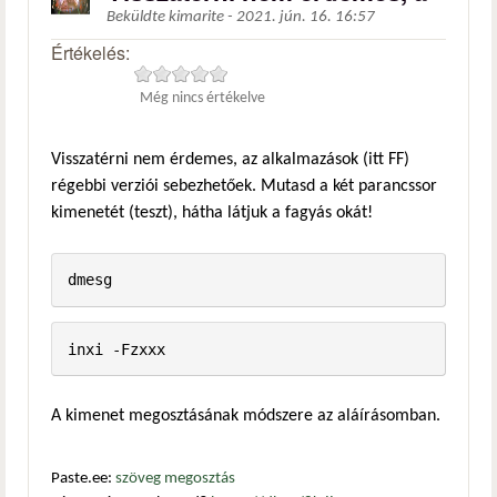
Beküldte
kimarite
-
2021. jún. 16. 16:57
Értékelés:
Még nincs értékelve
Visszatérni nem érdemes, az alkalmazások (itt FF)
régebbi verziói sebezhetőek. Mutasd a két parancssor
kimenetét (teszt), hátha látjuk a fagyás okát!
dmesg
inxi -Fzxxx
A kimenet megosztásának módszere az aláírásomban.
Paste.ee:
szöveg megosztás