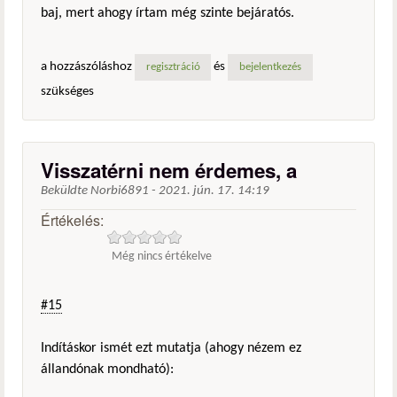
baj, mert ahogy írtam még szinte bejáratós.
a hozzászóláshoz
és
regisztráció
bejelentkezés
szükséges
Visszatérni nem érdemes, a
Beküldte
Norbi6891
-
2021. jún. 17. 14:19
Értékelés:
Még nincs értékelve
#15
Indításkor ismét ezt mutatja (ahogy nézem ez
állandónak mondható):