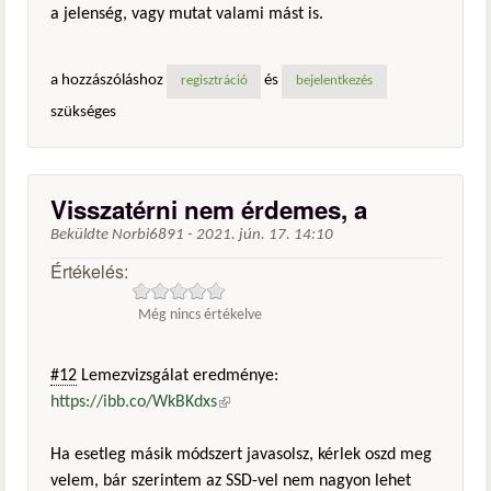
a jelenség, vagy mutat valami mást is.
a hozzászóláshoz
és
regisztráció
bejelentkezés
szükséges
Visszatérni nem érdemes, a
Beküldte
Norbi6891
-
2021. jún. 17. 14:10
Értékelés:
Még nincs értékelve
#12
Lemezvizsgálat eredménye:
https://ibb.co/WkBKdxs
(külső hivatkozás)
Ha esetleg másik módszert javasolsz, kérlek oszd meg
velem, bár szerintem az SSD-vel nem nagyon lehet