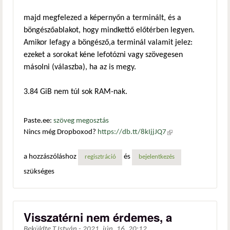
majd megfelezed a képernyőn a terminált, és a
böngészőablakot, hogy mindkettő előtérben legyen.
Amikor lefagy a böngésző,a terminál valamit jelez:
ezeket a sorokat kéne lefotózni vagy szövegesen
másolni (válaszba), ha az is megy.
3.84 GiB nem túl sok RAM-nak.
Paste.ee:
szöveg megosztás
Nincs még Dropboxod?
https://db.tt/8kIjjJQ7
(külső
hivatkozás)
a hozzászóláshoz
és
regisztráció
bejelentkezés
szükséges
Visszatérni nem érdemes, a
Beküldte
T.István
-
2021. jún. 16. 20:12