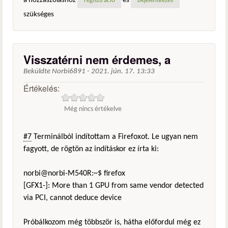
a hozzászóláshoz
és
regisztráció
bejelentkezés
szükséges
Visszatérni nem érdemes, a
Beküldte
Norbi6891
-
2021. jún. 17. 13:33
Értékelés:
Még nincs értékelve
#7
Terminálból indítottam a Firefoxot. Le ugyan nem
fagyott, de rögtön az indításkor ez írta ki:
norbi@norbi-M540R:~$ firefox
[GFX1-]: More than 1 GPU from same vendor detected
via PCI, cannot deduce device
Próbálkozom még többször is, hátha előfordul még ez