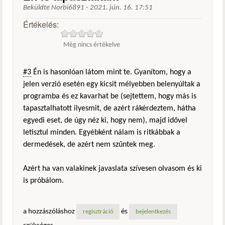
Beküldte
Norbi6891
-
2021. jún. 16. 17:51
Értékelés:
Még nincs értékelve
#3
Én is hasonlóan látom mint te. Gyanítom, hogy a
jelen verzió esetén egy kicsit mélyebben belenyúltak a
programba és ez kavarhat be (sejtettem, hogy más is
tapasztalhatott ilyesmit, de azért rákérdeztem, hátha
egyedi eset, de úgy néz ki, hogy nem), majd idővel
letisztul minden. Egyébként nálam is ritkábbak a
dermedések, de azért nem szűntek meg.
Azért ha van valakinek javaslata szívesen olvasom és ki
is próbálom.
a hozzászóláshoz
és
regisztráció
bejelentkezés