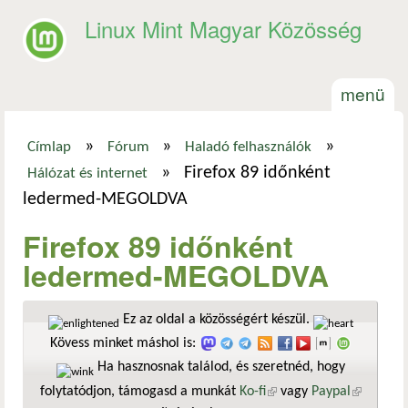
Ugrás a tartalomra
Linux Mint Magyar Közösség
menü
»
»
»
Címlap
Fórum
Haladó felhasználók
Jelenlegi hely
»
Firefox 89 időnként
Hálózat és internet
ledermed-MEGOLDVA
Firefox 89 időnként
ledermed-MEGOLDVA
Ez az oldal a közösségért készül.
Kövess minket máshol is:
Ha hasznosnak találod, és szeretnéd, hogy
folytatódjon, támogasd a munkát
Ko-fi
(külső hivatkozás)
vagy
Paypal
(külső