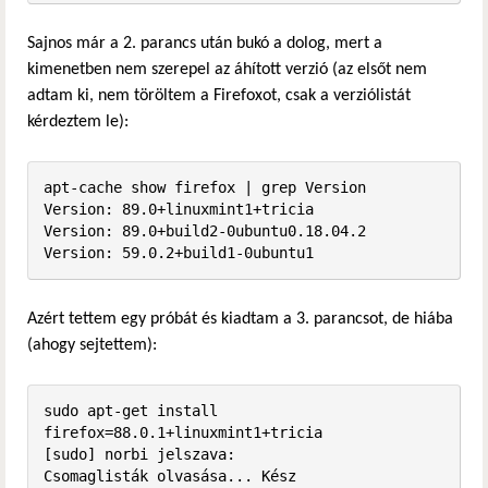
Sajnos már a 2. parancs után bukó a dolog, mert a
kimenetben nem szerepel az áhított verzió (az elsőt nem
adtam ki, nem töröltem a Firefoxot, csak a verziólistát
kérdeztem le):
apt-cache show firefox | grep Version

Version: 89.0+linuxmint1+tricia

Version: 89.0+build2-0ubuntu0.18.04.2

Version: 59.0.2+build1-0ubuntu1
Azért tettem egy próbát és kiadtam a 3. parancsot, de hiába
(ahogy sejtettem):
sudo apt-get install 
firefox=88.0.1+linuxmint1+tricia

[sudo] norbi jelszava:              

Csomaglisták olvasása... Kész
