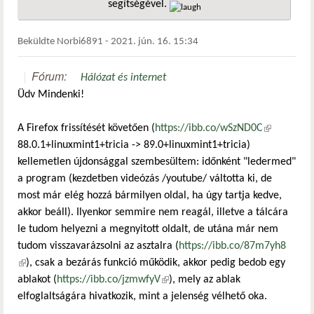
segítségével.
hivatkozá
Beküldte
Norbi6891
-
2021. jún. 16. 15:34
Fórum:
Hálózat és internet
Üdv Mindenki!
A Firefox frissítését követően (
https://ibb.co/wSzND0C
(külső
88.0.1+linuxmint1+tricia -> 89.0+linuxmint1+tricia)
hivatkozás)
kellemetlen újdonsággal szembesültem: időnként "ledermed"
a program (kezdetben videózás /youtube/ váltotta ki, de
most már elég hozzá bármilyen oldal, ha úgy tartja kedve,
akkor beáll). Ilyenkor semmire nem reagál, illetve a tálcára
le tudom helyezni a megnyitott oldalt, de utána már nem
tudom visszavarázsolni az asztalra (
https://ibb.co/87m7yh8
(külső hivatkozás)
), csak a bezárás funkció működik, akkor pedig bedob egy
ablakot (
https://ibb.co/jzmwfyV
(külső hivatkozás)
), mely az ablak
elfoglaltságára hivatkozik, mint a jelenség vélhető oka.