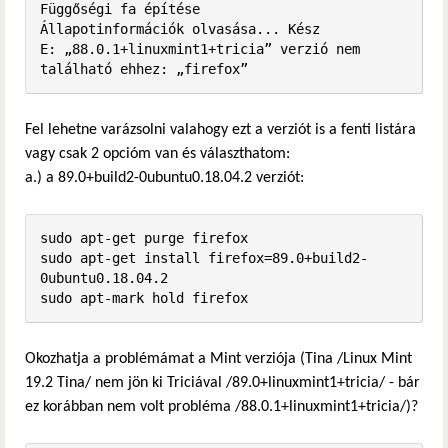
Függőségi fa építése       

Állapotinformációk olvasása... Kész

E: „88.0.1+linuxmint1+tricia” verzió nem 
található ehhez: „firefox”
Fel lehetne varázsolni valahogy ezt a verziót is a fenti listára
vagy csak 2 opcióm van és választhatom:
a.) a 89.0+build2-0ubuntu0.18.04.2 verziót:
sudo apt-get purge firefox

sudo apt-get install firefox=89.0+build2-
0ubuntu0.18.04.2

sudo apt-mark hold firefox
Okozhatja a problémámat a Mint verziója (Tina /Linux Mint
19.2 Tina/ nem jön ki Triciával /89.0+linuxmint1+tricia/ - bár
ez korábban nem volt probléma /88.0.1+linuxmint1+tricia/)?