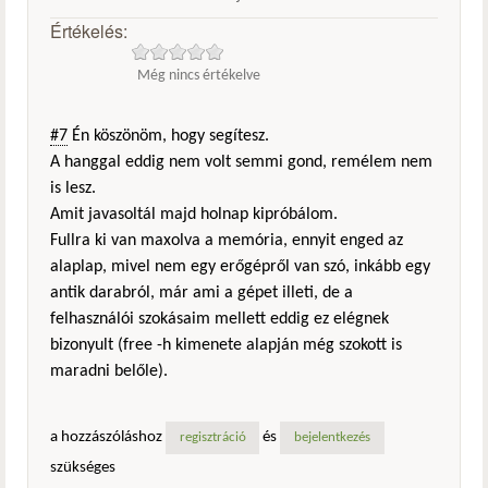
Értékelés:
Még nincs értékelve
#7
Én köszönöm, hogy segítesz.
A hanggal eddig nem volt semmi gond, remélem nem
is lesz.
Amit javasoltál majd holnap kipróbálom.
Fullra ki van maxolva a memória, ennyit enged az
alaplap, mivel nem egy erőgépről van szó, inkább egy
antik darabról, már ami a gépet illeti, de a
felhasználói szokásaim mellett eddig ez elégnek
bizonyult (free -h kimenete alapján még szokott is
maradni belőle).
a hozzászóláshoz
és
regisztráció
bejelentkezés
szükséges