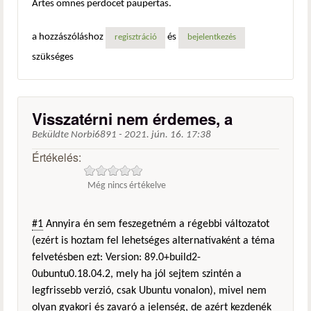
Artes omnes perdocet paupertas.
a hozzászóláshoz
és
regisztráció
bejelentkezés
szükséges
Visszatérni nem érdemes, a
Beküldte
Norbi6891
-
2021. jún. 16. 17:38
Értékelés:
Még nincs értékelve
#1
Annyira én sem feszegetném a régebbi változatot
(ezért is hoztam fel lehetséges alternatívaként a téma
felvetésben ezt: Version: 89.0+build2-
0ubuntu0.18.04.2, mely ha jól sejtem szintén a
legfrissebb verzió, csak Ubuntu vonalon), mivel nem
olyan gyakori és zavaró a jelenség, de azért kezdenék