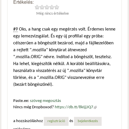
Értékelés:
Még nincs értékelve
#9
Oks, a hang csak egy megérzés volt. Érdemes lenne
egy lemezvizsgálat. És egy új profillal egy próba:
célszerűen a böngészöt bezárod, majd a fájlkezelőben
a rejtett ".mozilla" könytárat átnevezed
".mozilla.ORIG" névre. Indítod a böngészöt, tesztelsz.
Ha lehet, kiegészítők nélkül. A korábbi beállításokra,
használatra visszatérés az új ".mozilla" könyvtár
törlése, és a ".mozilla.ORIG" visszanevezése erre
(bezárt böngészőnél).
Paste.ee:
szöveg megosztás
Nincs még Dropboxod?
https://db.tt/8kIjjJQ7
(külső
hivatkozás)
a hozzászóláshoz
és
regisztráció
bejelentkezés