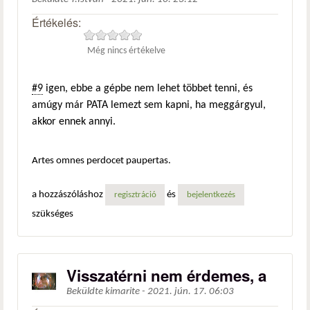
Értékelés:
Még nincs értékelve
#9
igen, ebbe a gépbe nem lehet többet tenni, és
amúgy már PATA lemezt sem kapni, ha meggárgyul,
akkor ennek annyi.
Artes omnes perdocet paupertas.
a hozzászóláshoz
és
regisztráció
bejelentkezés
szükséges
Visszatérni nem érdemes, a
Beküldte
kimarite
-
2021. jún. 17. 06:03