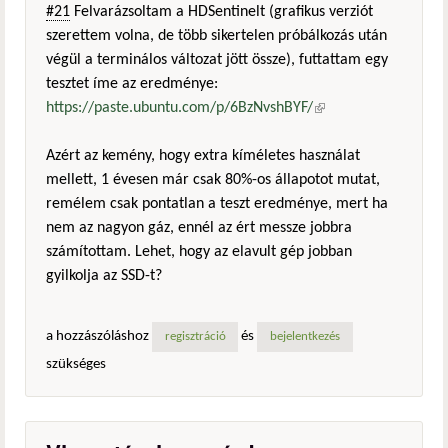
#21
Felvarázsoltam a HDSentinelt (grafikus verziót
szerettem volna, de több sikertelen próbálkozás után
végül a terminálos változat jött össze), futtattam egy
tesztet íme az eredménye:
https://paste.ubuntu.com/p/6BzNvshBYF/
(külső
hivatkozás)
Azért az kemény, hogy extra kíméletes használat
mellett, 1 évesen már csak 80%-os állapotot mutat,
remélem csak pontatlan a teszt eredménye, mert ha
nem az nagyon gáz, ennél az ért messze jobbra
számítottam. Lehet, hogy az elavult gép jobban
gyilkolja az SSD-t?
a hozzászóláshoz
és
regisztráció
bejelentkezés
szükséges