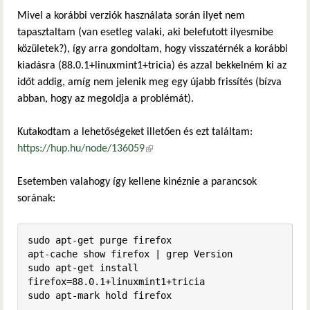
Mivel a korábbi verziók használata során ilyet nem
tapasztaltam (van esetleg valaki, aki belefutott ilyesmibe
közületek?), így arra gondoltam, hogy visszatérnék a korábbi
kiadásra (88.0.1+linuxmint1+tricia) és azzal bekkelném ki az
időt addig, amíg nem jelenik meg egy újabb frissítés (bízva
abban, hogy az megoldja a problémát).
Kutakodtam a lehetőségeket illetően és ezt találtam:
https://hup.hu/node/136059
(külső hivatkozás)
Esetemben valahogy így kellene kinéznie a parancsok
sorának:
sudo apt-get purge firefox

apt-cache show firefox | grep Version

sudo apt-get install 
firefox=88.0.1+linuxmint1+tricia

sudo apt-mark hold firefox