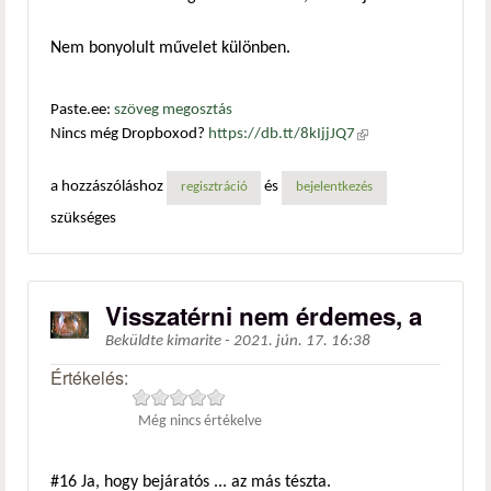
Nem bonyolult művelet különben.
Paste.ee:
szöveg megosztás
Nincs még Dropboxod?
https://db.tt/8kIjjJQ7
(külső
hivatkozás)
a hozzászóláshoz
és
regisztráció
bejelentkezés
szükséges
Visszatérni nem érdemes, a
Beküldte
kimarite
-
2021. jún. 17. 16:38
Értékelés:
Még nincs értékelve
#16
Ja, hogy bejáratós ... az más tészta.