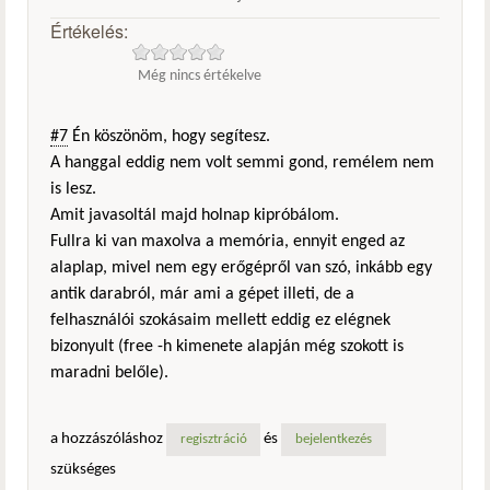
Értékelés:
Még nincs értékelve
#7
Én köszönöm, hogy segítesz.
A hanggal eddig nem volt semmi gond, remélem nem
is lesz.
Amit javasoltál majd holnap kipróbálom.
Fullra ki van maxolva a memória, ennyit enged az
alaplap, mivel nem egy erőgépről van szó, inkább egy
antik darabról, már ami a gépet illeti, de a
felhasználói szokásaim mellett eddig ez elégnek
bizonyult (free -h kimenete alapján még szokott is
maradni belőle).
a hozzászóláshoz
és
regisztráció
bejelentkezés
szükséges