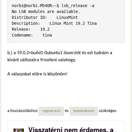
norbi@norbi-M540R:~$ lsb_release -a

No LSB modules are available.

Distributor ID:    LinuxMint

Description:    Linux Mint 19.2 Tina

Release:    19.2

Codename:    tina
b.) a 59.0.2+build1-0ubuntu1 ősverziót és ezt tudnám a
kívánt változatra frissíteni valahogy.
A válaszokat előre is köszönöm!
a hozzászóláshoz
és
szükséges
regisztráció
bejelentkezés
Visszatérni nem érdemes, a