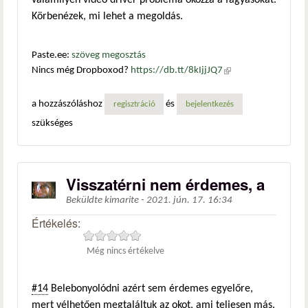
valamilyen videó driver probléma okozza a fagyásokat.
Körbenézek, mi lehet a megoldás.
Paste.ee:
szöveg megosztás
Nincs még Dropboxod?
https://db.tt/8kIjjJQ7
(külső
hivatkozás)
a hozzászóláshoz
és
regisztráció
bejelentkezés
szükséges
Visszatérni nem érdemes, a
Beküldte
kimarite
-
2021. jún. 17. 16:34
Értékelés:
Még nincs értékelve
#14
Belebonyolódni azért sem érdemes egyelőre,
mert vélhetően megtaláltuk az okot, ami teljesen más.