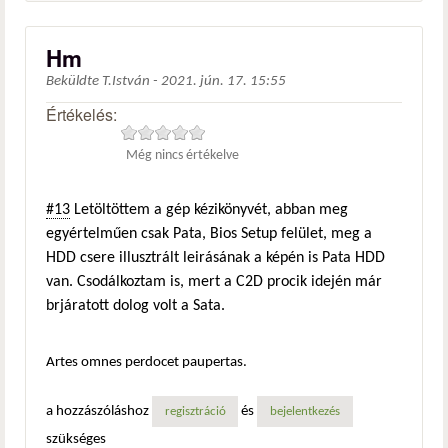
Hm
Beküldte
T.István
-
2021. jún. 17. 15:55
Értékelés:
Még nincs értékelve
#13
Letöltöttem a gép kézikönyvét, abban meg
egyértelműen csak Pata, Bios Setup felület, meg a
HDD csere illusztrált leirásának a képén is Pata HDD
van. Csodálkoztam is, mert a C2D procik idején már
brjáratott dolog volt a Sata.
Artes omnes perdocet paupertas.
a hozzászóláshoz
és
regisztráció
bejelentkezés
szükséges