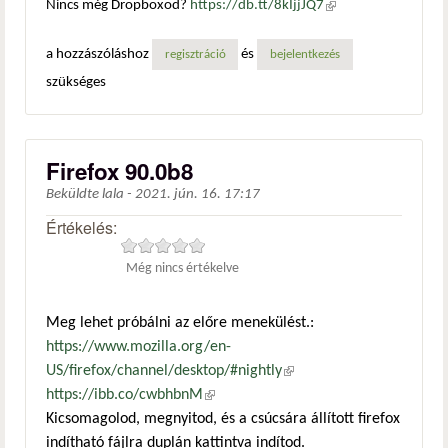
Nincs még Dropboxod?
https://db.tt/8kIjjJQ7
(külső
hivatkozás)
a hozzászóláshoz
és
regisztráció
bejelentkezés
szükséges
Firefox 90.0b8
Beküldte
lala
-
2021. jún. 16. 17:17
Értékelés:
Még nincs értékelve
Meg lehet próbálni az előre menekülést.:
https://www.mozilla.org/en-
US/firefox/channel/desktop/#nightly
(külső hivatkozás)
https://ibb.co/cwbhbnM
(külső hivatkozás)
Kicsomagolod, megnyitod, és a csúcsára állított firefox
indítható fájlra duplán kattintva indítod.