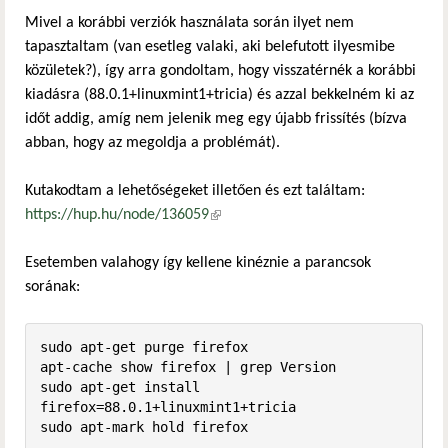
Mivel a korábbi verziók használata során ilyet nem
tapasztaltam (van esetleg valaki, aki belefutott ilyesmibe
közületek?), így arra gondoltam, hogy visszatérnék a korábbi
kiadásra (88.0.1+linuxmint1+tricia) és azzal bekkelném ki az
időt addig, amíg nem jelenik meg egy újabb frissítés (bízva
abban, hogy az megoldja a problémát).
Kutakodtam a lehetőségeket illetően és ezt találtam:
https://hup.hu/node/136059
(külső hivatkozás)
Esetemben valahogy így kellene kinéznie a parancsok
sorának:
sudo apt-get purge firefox

apt-cache show firefox | grep Version

sudo apt-get install 
firefox=88.0.1+linuxmint1+tricia

sudo apt-mark hold firefox