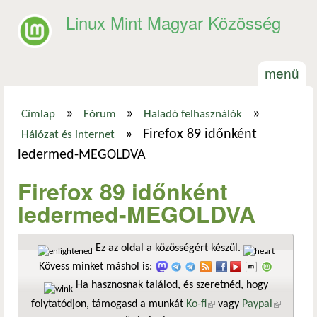
Ugrás a tartalomra
Linux Mint Magyar Közösség
menü
»
»
»
Címlap
Fórum
Haladó felhasználók
Jelenlegi hely
»
Firefox 89 időnként
Hálózat és internet
ledermed-MEGOLDVA
Firefox 89 időnként
ledermed-MEGOLDVA
Ez az oldal a közösségért készül.
Kövess minket máshol is:
Ha hasznosnak találod, és szeretnéd, hogy
folytatódjon, támogasd a munkát
Ko-fi
(külső hivatkozás)
vagy
Paypal
(külső