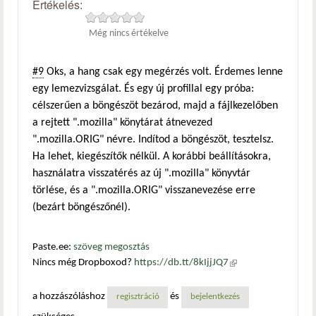
Értékelés:
Még nincs értékelve
#9
Oks, a hang csak egy megérzés volt. Érdemes lenne
egy lemezvizsgálat. És egy új profillal egy próba:
célszerűen a böngészöt bezárod, majd a fájlkezelőben
a rejtett ".mozilla" könytárat átnevezed
".mozilla.ORIG" névre. Indítod a böngészöt, tesztelsz.
Ha lehet, kiegészítők nélkül. A korábbi beállításokra,
használatra visszatérés az új ".mozilla" könyvtár
törlése, és a ".mozilla.ORIG" visszanevezése erre
(bezárt böngészőnél).
Paste.ee:
szöveg megosztás
Nincs még Dropboxod?
https://db.tt/8kIjjJQ7
(külső
hivatkozás)
a hozzászóláshoz
és
regisztráció
bejelentkezés