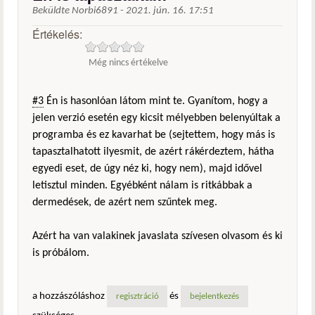
Beküldte
Norbi6891
-
2021. jún. 16. 17:51
Értékelés:
Még nincs értékelve
#3
Én is hasonlóan látom mint te. Gyanítom, hogy a
jelen verzió esetén egy kicsit mélyebben belenyúltak a
programba és ez kavarhat be (sejtettem, hogy más is
tapasztalhatott ilyesmit, de azért rákérdeztem, hátha
egyedi eset, de úgy néz ki, hogy nem), majd idővel
letisztul minden. Egyébként nálam is ritkábbak a
dermedések, de azért nem szűntek meg.
Azért ha van valakinek javaslata szívesen olvasom és ki
is próbálom.
a hozzászóláshoz
és
regisztráció
bejelentkezés