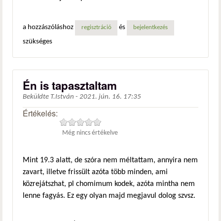
a hozzászóláshoz
és
regisztráció
bejelentkezés
szükséges
Én is tapasztaltam
Beküldte
T.István
-
2021. jún. 16. 17:35
Értékelés:
Még nincs értékelve
Mint 19.3 alatt, de szóra nem méltattam, annyira nem
zavart, illetve frissült azóta több minden, ami
közrejátszhat, pl chomimum kodek, azóta mintha nem
lenne fagyás. Ez egy olyan majd megjavul dolog szvsz.