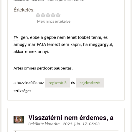
Értékelés:
Még nincs értékelve
#9
igen, ebbe a gépbe nem lehet többet tenni, és
amúgy már PATA lemezt sem kapni, ha meggárgyul,
akkor ennek annyi.
Artes omnes perdocet paupertas.
a hozzászóláshoz
és
regisztráció
bejelentkezés
szükséges
Visszatérni nem érdemes, a
Beküldte
kimarite
-
2021. jún. 17. 06:03