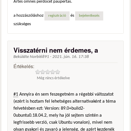
Artes omnes perdocet paupertas.
a hozzászóláshoz
és
regisztráció
bejelentkezés
szükséges
Visszatérni nem érdemes, a
Beküldte
Norbi6891
-
2021. jún. 16. 17:38
Értékelés:
Még nincs értékelve
#1
Annyira én sem feszegetném a régebbi változatot
(ezért is hoztam fel lehetséges alternatívaként a téma
felvetésben ezt: Version: 89.0+build2-
0ubuntu0.18.04.2, mely ha jól sejtem szintén a
legfrissebb verzió, csak Ubuntu vonalon), mivel nem
olyan gyakori és zavaró a jelenség, de azért kezdenék