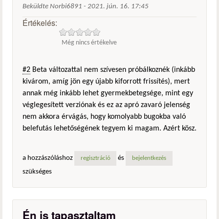
Beküldte
Norbi6891
-
2021. jún. 16. 17:45
Értékelés:
Még nincs értékelve
#2
Beta változattal nem szívesen próbálkoznék (inkább
kivárom, amíg jön egy újabb kiforrott frissítés), mert
annak még inkább lehet gyermekbetegsége, mint egy
véglegesített verziónak és ez az apró zavaró jelenség
nem akkora érvágás, hogy komolyabb bugokba való
belefutás lehetőségének tegyem ki magam. Azért kösz.
a hozzászóláshoz
és
regisztráció
bejelentkezés
szükséges
Én is tapasztaltam