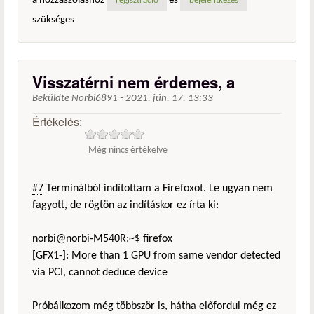
a hozzászóláshoz
és
regisztráció
bejelentkezés
szükséges
Visszatérni nem érdemes, a
Beküldte
Norbi6891
-
2021. jún. 17. 13:33
Értékelés:
Még nincs értékelve
#7
Terminálból indítottam a Firefoxot. Le ugyan nem
fagyott, de rögtön az indításkor ez írta ki:
norbi@norbi-M540R:~$ firefox
[GFX1-]: More than 1 GPU from same vendor detected
via PCI, cannot deduce device
Próbálkozom még többször is, hátha előfordul még ez