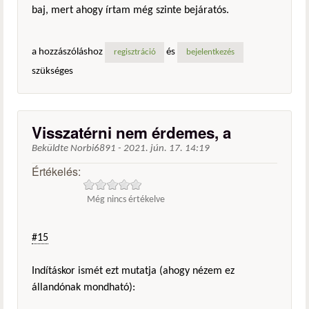
baj, mert ahogy írtam még szinte bejáratós.
a hozzászóláshoz
és
regisztráció
bejelentkezés
szükséges
Visszatérni nem érdemes, a
Beküldte
Norbi6891
-
2021. jún. 17. 14:19
Értékelés:
Még nincs értékelve
#15
Indításkor ismét ezt mutatja (ahogy nézem ez
állandónak mondható):