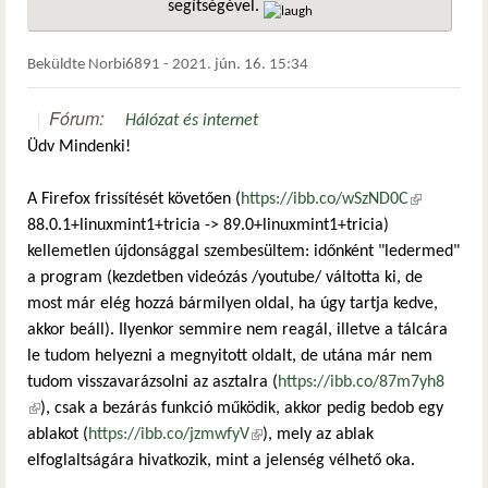
segítségével.
hivatkozá
Beküldte
Norbi6891
-
2021. jún. 16. 15:34
Fórum:
Hálózat és internet
Üdv Mindenki!
A Firefox frissítését követően (
https://ibb.co/wSzND0C
(külső
88.0.1+linuxmint1+tricia -> 89.0+linuxmint1+tricia)
hivatkozás)
kellemetlen újdonsággal szembesültem: időnként "ledermed"
a program (kezdetben videózás /youtube/ váltotta ki, de
most már elég hozzá bármilyen oldal, ha úgy tartja kedve,
akkor beáll). Ilyenkor semmire nem reagál, illetve a tálcára
le tudom helyezni a megnyitott oldalt, de utána már nem
tudom visszavarázsolni az asztalra (
https://ibb.co/87m7yh8
(külső hivatkozás)
), csak a bezárás funkció működik, akkor pedig bedob egy
ablakot (
https://ibb.co/jzmwfyV
(külső hivatkozás)
), mely az ablak
elfoglaltságára hivatkozik, mint a jelenség vélhető oka.