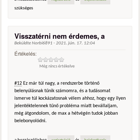
szükséges
Visszatérni nem érdemes, a
Beküldte
Norbi6891
-
2021. jún. 17. 12:04
Értékelés:
Még nincs értékelve
#12
Ez már túl nagy, a rendszerbe történő
belenyúlásnak tűnik számomra, és a tudásomat
ismerve túl kockázatosnak vélem ahhoz, hogy egy ilyen
jelentéktelennek tűnő probléma miatt bevállaljam,
még átgondolom, de max a hétvégén tudok jobban
belebonyolódni.