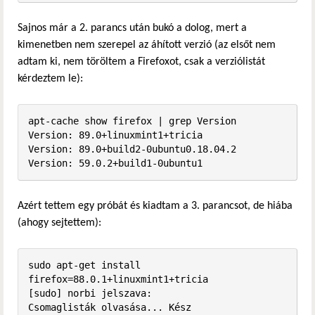
Sajnos már a 2. parancs után bukó a dolog, mert a
kimenetben nem szerepel az áhított verzió (az elsőt nem
adtam ki, nem töröltem a Firefoxot, csak a verziólistát
kérdeztem le):
apt-cache show firefox | grep Version

Version: 89.0+linuxmint1+tricia

Version: 89.0+build2-0ubuntu0.18.04.2

Version: 59.0.2+build1-0ubuntu1
Azért tettem egy próbát és kiadtam a 3. parancsot, de hiába
(ahogy sejtettem):
sudo apt-get install 
firefox=88.0.1+linuxmint1+tricia

[sudo] norbi jelszava:              

Csomaglisták olvasása... Kész
