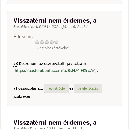
Visszatérni nem érdemes, a
Beküldte
Norbi6891
-
2021. jún. 16. 21:18
Értékelés:
Még nincs értékelve
#8
Köszönöm az észrevételt, javítottam
(
https://paste.ubuntu.com/p/BsN74fHXrq/
(külső
).
hivatkozás)
a hozzászóláshoz
és
regisztráció
bejelentkezés
szükséges
Visszatérni nem érdemes, a
Beküldte
T.István
-
2021. jún. 16. 23:12