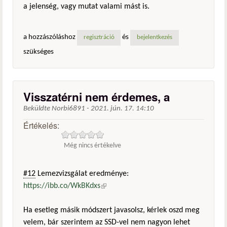
a jelenség, vagy mutat valami mást is.
a hozzászóláshoz
és
regisztráció
bejelentkezés
szükséges
Visszatérni nem érdemes, a
Beküldte
Norbi6891
-
2021. jún. 17. 14:10
Értékelés:
Még nincs értékelve
#12
Lemezvizsgálat eredménye:
https://ibb.co/WkBKdxs
(külső hivatkozás)
Ha esetleg másik módszert javasolsz, kérlek oszd meg
velem, bár szerintem az SSD-vel nem nagyon lehet