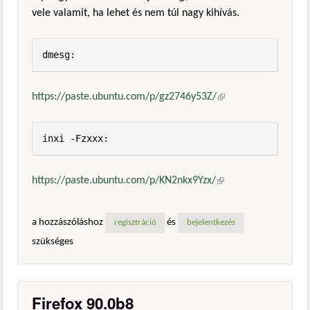
vele valamit, ha lehet és nem túl nagy kihívás.
dmesg:
https://paste.ubuntu.com/p/gz2746y53Z/
(külső
hivatkozás)
inxi -Fzxxx:
https://paste.ubuntu.com/p/KN2nkx9Yzx/
(külső
hivatkozás)
a hozzászóláshoz
és
regisztráció
bejelentkezés
szükséges
Firefox 90.0b8