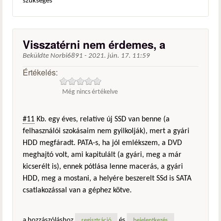
szükséges
Visszatérni nem érdemes, a
Beküldte
Norbi6891
-
2021. jún. 17. 11:59
Értékelés:
Még nincs értékelve
#11
Kb. egy éves, relatíve új SSD van benne (a
felhasználói szokásaim nem gyilkolják), mert a gyári
HDD megfáradt. PATA-s, ha jól emlékszem, a DVD
meghajtó volt, ami kapitulált (a gyári, meg a már
kicserélt is), ennek pótlása lenne macerás, a gyári
HDD, meg a mostani, a helyére beszerelt SSd is SATA
csatlakozással van a géphez kötve.
a hozzászóláshoz
és
regisztráció
bejelentkezés