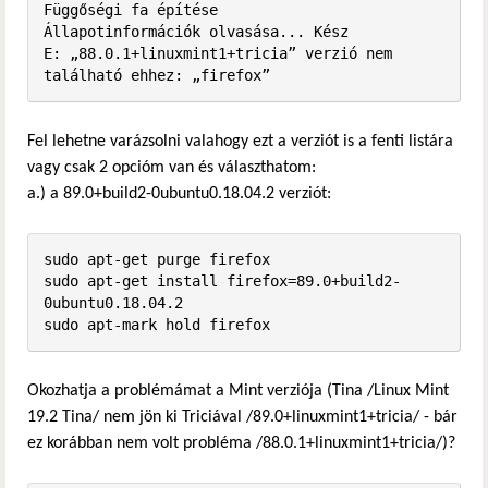
Függőségi fa építése       

Állapotinformációk olvasása... Kész

E: „88.0.1+linuxmint1+tricia” verzió nem 
található ehhez: „firefox”
Fel lehetne varázsolni valahogy ezt a verziót is a fenti listára
vagy csak 2 opcióm van és választhatom:
a.) a 89.0+build2-0ubuntu0.18.04.2 verziót:
sudo apt-get purge firefox

sudo apt-get install firefox=89.0+build2-
0ubuntu0.18.04.2

sudo apt-mark hold firefox
Okozhatja a problémámat a Mint verziója (Tina /Linux Mint
19.2 Tina/ nem jön ki Triciával /89.0+linuxmint1+tricia/ - bár
ez korábban nem volt probléma /88.0.1+linuxmint1+tricia/)?