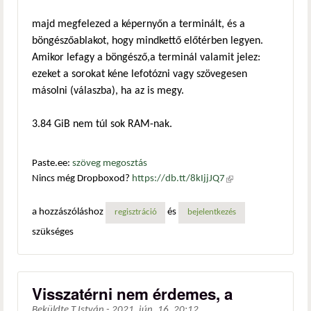
majd megfelezed a képernyőn a terminált, és a
böngészőablakot, hogy mindkettő előtérben legyen.
Amikor lefagy a böngésző,a terminál valamit jelez:
ezeket a sorokat kéne lefotózni vagy szövegesen
másolni (válaszba), ha az is megy.
3.84 GiB nem túl sok RAM-nak.
Paste.ee:
szöveg megosztás
Nincs még Dropboxod?
https://db.tt/8kIjjJQ7
(külső
hivatkozás)
a hozzászóláshoz
és
regisztráció
bejelentkezés
szükséges
Visszatérni nem érdemes, a
Beküldte
T.István
-
2021. jún. 16. 20:12