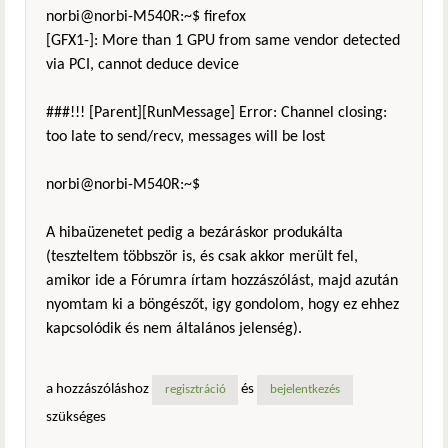
norbi@norbi-M540R:~$ firefox
[GFX1-]: More than 1 GPU from same vendor detected
via PCI, cannot deduce device
###!!! [Parent][RunMessage] Error: Channel closing:
too late to send/recv, messages will be lost
norbi@norbi-M540R:~$
A hibaüzenetet pedig a bezáráskor produkálta
(teszteltem többször is, és csak akkor merült fel,
amikor ide a Fórumra írtam hozzászólást, majd azután
nyomtam ki a böngészőt, igy gondolom, hogy ez ehhez
kapcsolódik és nem általános jelenség).
a hozzászóláshoz
és
regisztráció
bejelentkezés
szükséges