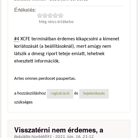
Értékelés:
Még nincs értékelve
#4
XCFE terminálban érdemes kikapcsolni a kimenet
korlátozását (a beállításoknál), mert amúgy nem
látszik a dmesg riport teteje emiatt, lehetnek
elvesztett információk.
Artes omnes perdocet paupertas.
a hozzászóláshoz
és
regisztráció
bejelentkezés
szükséges
Visszatérni nem érdemes, a
Beküldte
Norbi6891
-
2021. jún. 16. 21:12