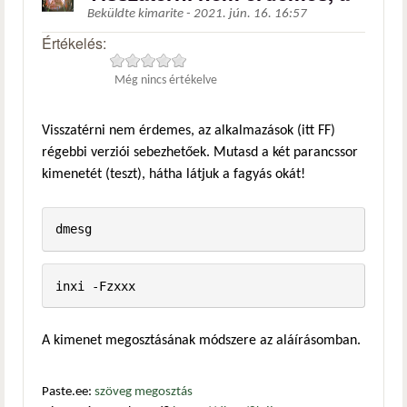
Beküldte
kimarite
-
2021. jún. 16. 16:57
Értékelés:
Még nincs értékelve
Visszatérni nem érdemes, az alkalmazások (itt FF)
régebbi verziói sebezhetőek. Mutasd a két parancssor
kimenetét (teszt), hátha látjuk a fagyás okát!
dmesg
inxi -Fzxxx
A kimenet megosztásának módszere az aláírásomban.
Paste.ee:
szöveg megosztás