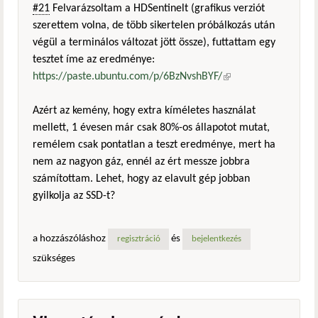
#21
Felvarázsoltam a HDSentinelt (grafikus verziót
szerettem volna, de több sikertelen próbálkozás után
végül a terminálos változat jött össze), futtattam egy
tesztet íme az eredménye:
https://paste.ubuntu.com/p/6BzNvshBYF/
(külső
hivatkozás)
Azért az kemény, hogy extra kíméletes használat
mellett, 1 évesen már csak 80%-os állapotot mutat,
remélem csak pontatlan a teszt eredménye, mert ha
nem az nagyon gáz, ennél az ért messze jobbra
számítottam. Lehet, hogy az elavult gép jobban
gyilkolja az SSD-t?
a hozzászóláshoz
és
regisztráció
bejelentkezés
szükséges