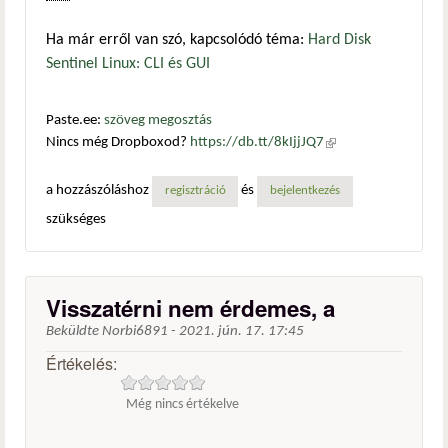
Ha már erről van szó, kapcsolódó téma:
Hard Disk
Sentinel Linux: CLI és GUI
Paste.ee:
szöveg megosztás
Nincs még Dropboxod?
https://db.tt/8kIjjJQ7
(külső
hivatkozás)
a hozzászóláshoz
és
regisztráció
bejelentkezés
szükséges
Visszatérni nem érdemes, a
Beküldte
Norbi6891
-
2021. jún. 17. 17:45
Értékelés:
Még nincs értékelve