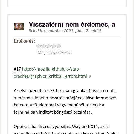
Visszatérni nem érdemes, a
Beküldte
kimarite
-
2021. jún. 17. 16:31
Értékelés:
Még nincs értékelve
#17
https://mozilla.github.io/stab-
crashes/graphics_critical_errors.html
(külső hivatkozás)
Az első üzenet, a GFX biztosan grafikai (lásd fentebb),
a második lehet a bezárás módjának következménye:
ha nem az X elemmel vagy menüből történik a
terminálban indított böngésző bezárása.
OpenGL, hardveres gyorsítás, Wayland/X11, azaz