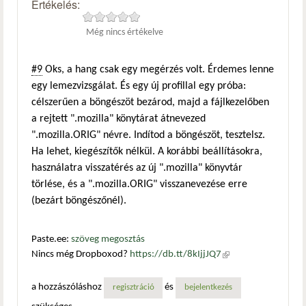
Értékelés:
Még nincs értékelve
#9
Oks, a hang csak egy megérzés volt. Érdemes lenne
egy lemezvizsgálat. És egy új profillal egy próba:
célszerűen a böngészöt bezárod, majd a fájlkezelőben
a rejtett ".mozilla" könytárat átnevezed
".mozilla.ORIG" névre. Indítod a böngészöt, tesztelsz.
Ha lehet, kiegészítők nélkül. A korábbi beállításokra,
használatra visszatérés az új ".mozilla" könyvtár
törlése, és a ".mozilla.ORIG" visszanevezése erre
(bezárt böngészőnél).
Paste.ee:
szöveg megosztás
Nincs még Dropboxod?
https://db.tt/8kIjjJQ7
(külső
hivatkozás)
a hozzászóláshoz
és
regisztráció
bejelentkezés