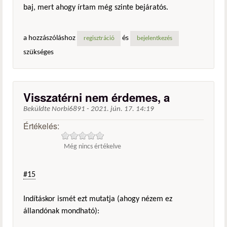
baj, mert ahogy írtam még szinte bejáratós.
a hozzászóláshoz
és
regisztráció
bejelentkezés
szükséges
Visszatérni nem érdemes, a
Beküldte
Norbi6891
-
2021. jún. 17. 14:19
Értékelés:
Még nincs értékelve
#15
Indításkor ismét ezt mutatja (ahogy nézem ez
állandónak mondható):