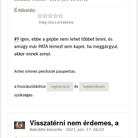
Értékelés:
Még nincs értékelve
#9
igen, ebbe a gépbe nem lehet többet tenni, és
amúgy már PATA lemezt sem kapni, ha meggárgyul,
akkor ennek annyi.
Artes omnes perdocet paupertas.
a hozzászóláshoz
és
regisztráció
bejelentkezés
szükséges
Visszatérni nem érdemes, a
Beküldte
kimarite
-
2021. jún. 17. 06:03