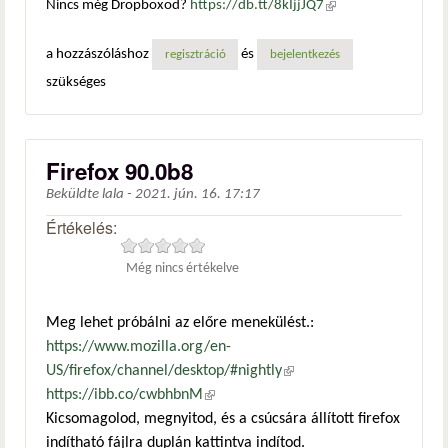
Nincs még Dropboxod?
https://db.tt/8kIjjJQ7
(külső
hivatkozás)
a hozzászóláshoz
és
regisztráció
bejelentkezés
szükséges
Firefox 90.0b8
Beküldte
lala
-
2021. jún. 16. 17:17
Értékelés:
Még nincs értékelve
Meg lehet próbálni az előre menekülést.:
https://www.mozilla.org/en-
US/firefox/channel/desktop/#nightly
(külső hivatkozás)
https://ibb.co/cwbhbnM
(külső hivatkozás)
Kicsomagolod, megnyitod, és a csúcsára állított firefox
indítható fájlra duplán kattintva indítod.