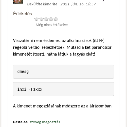
Beküldte
kimarite
-
2021. jún. 16. 16:57
Értékelés:
Még nincs értékelve
Visszatérni nem érdemes, az alkalmazások (itt FF)
régebbi verziói sebezhetőek. Mutasd a két parancssor
kimenetét (teszt), hátha látjuk a fagyás okát!
dmesg
inxi -Fzxxx
A kimenet megosztásának módszere az aláírásomban.
Paste.ee:
szöveg megosztás