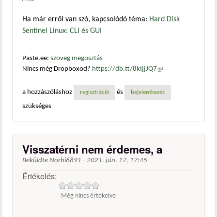
Ha már erről van szó, kapcsolódó téma:
Hard Disk
Sentinel Linux: CLI és GUI
Paste.ee:
szöveg megosztás
Nincs még Dropboxod?
https://db.tt/8kIjjJQ7
(külső
hivatkozás)
a hozzászóláshoz
és
regisztráció
bejelentkezés
szükséges
Visszatérni nem érdemes, a
Beküldte
Norbi6891
-
2021. jún. 17. 17:45
Értékelés:
Még nincs értékelve