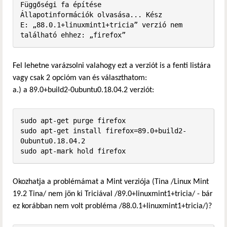
Függőségi fa építése       

Állapotinformációk olvasása... Kész

E: „88.0.1+linuxmint1+tricia” verzió nem 
található ehhez: „firefox”
Fel lehetne varázsolni valahogy ezt a verziót is a fenti listára
vagy csak 2 opcióm van és választhatom:
a.) a 89.0+build2-0ubuntu0.18.04.2 verziót:
sudo apt-get purge firefox

sudo apt-get install firefox=89.0+build2-
0ubuntu0.18.04.2

sudo apt-mark hold firefox
Okozhatja a problémámat a Mint verziója (Tina /Linux Mint
19.2 Tina/ nem jön ki Triciával /89.0+linuxmint1+tricia/ - bár
ez korábban nem volt probléma /88.0.1+linuxmint1+tricia/)?