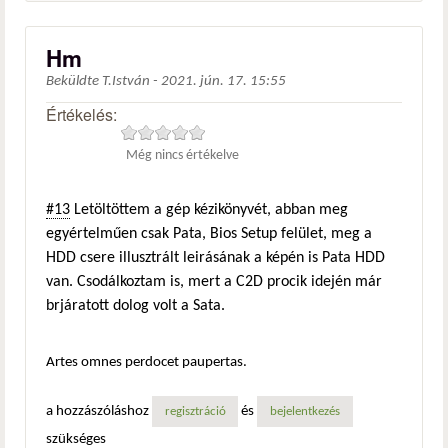
Hm
Beküldte
T.István
-
2021. jún. 17. 15:55
Értékelés:
Még nincs értékelve
#13
Letöltöttem a gép kézikönyvét, abban meg
egyértelműen csak Pata, Bios Setup felület, meg a
HDD csere illusztrált leirásának a képén is Pata HDD
van. Csodálkoztam is, mert a C2D procik idején már
brjáratott dolog volt a Sata.
Artes omnes perdocet paupertas.
a hozzászóláshoz
és
regisztráció
bejelentkezés
szükséges