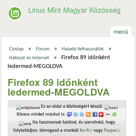
Ugrás a tartalomra
Linux Mint Magyar Közösség
menü
»
»
»
Címlap
Fórum
Haladó felhasználók
Jelenlegi hely
»
Firefox 89 időnként
Hálózat és internet
ledermed-MEGOLDVA
Firefox 89 időnként
ledermed-MEGOLDVA
Ez az oldal a közösségért készül.
Kövess minket máshol is:
Ha hasznosnak találod, és szeretnéd, hogy
folytatódjon, támogasd a munkát
Ko-fi
(külső hivatkozás)
vagy
Paypal
(külső