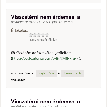
Visszatérni nem érdemes, a
Beküldte
Norbi6891
-
2021. jún. 16. 21:18
Értékelés:
Még nincs értékelve
#8
Köszönöm az észrevételt, javítottam
(
https://paste.ubuntu.com/p/BsN74fHXrq/
(külső
).
hivatkozás)
a hozzászóláshoz
és
regisztráció
bejelentkezés
szükséges
Visszatérni nem érdemes, a
Beküldte
T.István
-
2021. jún. 16. 23:12