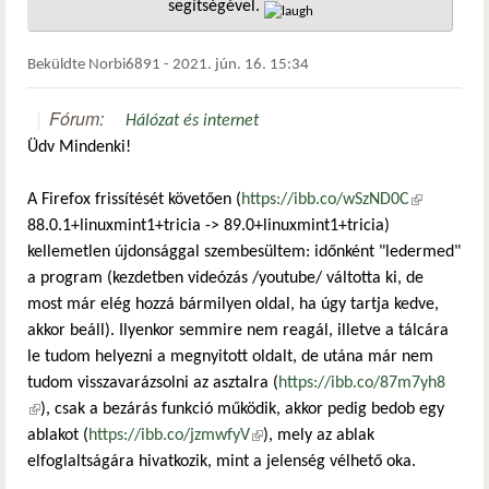
segítségével.
hivatkozá
Beküldte
Norbi6891
-
2021. jún. 16. 15:34
Fórum:
Hálózat és internet
Üdv Mindenki!
A Firefox frissítését követően (
https://ibb.co/wSzND0C
(külső
88.0.1+linuxmint1+tricia -> 89.0+linuxmint1+tricia)
hivatkozás)
kellemetlen újdonsággal szembesültem: időnként "ledermed"
a program (kezdetben videózás /youtube/ váltotta ki, de
most már elég hozzá bármilyen oldal, ha úgy tartja kedve,
akkor beáll). Ilyenkor semmire nem reagál, illetve a tálcára
le tudom helyezni a megnyitott oldalt, de utána már nem
tudom visszavarázsolni az asztalra (
https://ibb.co/87m7yh8
(külső hivatkozás)
), csak a bezárás funkció működik, akkor pedig bedob egy
ablakot (
https://ibb.co/jzmwfyV
(külső hivatkozás)
), mely az ablak
elfoglaltságára hivatkozik, mint a jelenség vélhető oka.