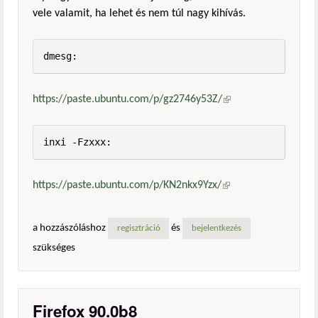
vele valamit, ha lehet és nem túl nagy kihívás.
dmesg:
https://paste.ubuntu.com/p/gz2746y53Z/
(külső
hivatkozás)
inxi -Fzxxx:
https://paste.ubuntu.com/p/KN2nkx9Yzx/
(külső
hivatkozás)
a hozzászóláshoz
és
regisztráció
bejelentkezés
szükséges
Firefox 90.0b8