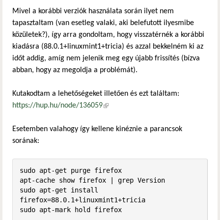
Mivel a korábbi verziók használata során ilyet nem
tapasztaltam (van esetleg valaki, aki belefutott ilyesmibe
közületek?), így arra gondoltam, hogy visszatérnék a korábbi
kiadásra (88.0.1+linuxmint1+tricia) és azzal bekkelném ki az
időt addig, amíg nem jelenik meg egy újabb frissítés (bízva
abban, hogy az megoldja a problémát).
Kutakodtam a lehetőségeket illetően és ezt találtam:
https://hup.hu/node/136059
(külső hivatkozás)
Esetemben valahogy így kellene kinéznie a parancsok
sorának:
sudo apt-get purge firefox

apt-cache show firefox | grep Version

sudo apt-get install 
firefox=88.0.1+linuxmint1+tricia

sudo apt-mark hold firefox