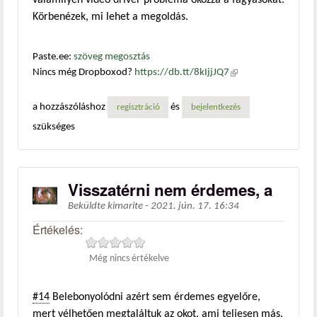
valamilyen videó driver probléma okozza a fagyásokat.
Körbenézek, mi lehet a megoldás.
Paste.ee:
szöveg megosztás
Nincs még Dropboxod?
https://db.tt/8kIjjJQ7
(külső
hivatkozás)
a hozzászóláshoz
és
regisztráció
bejelentkezés
szükséges
Visszatérni nem érdemes, a
Beküldte
kimarite
-
2021. jún. 17. 16:34
Értékelés:
Még nincs értékelve
#14
Belebonyolódni azért sem érdemes egyelőre,
mert vélhetően megtaláltuk az okot, ami teljesen más.