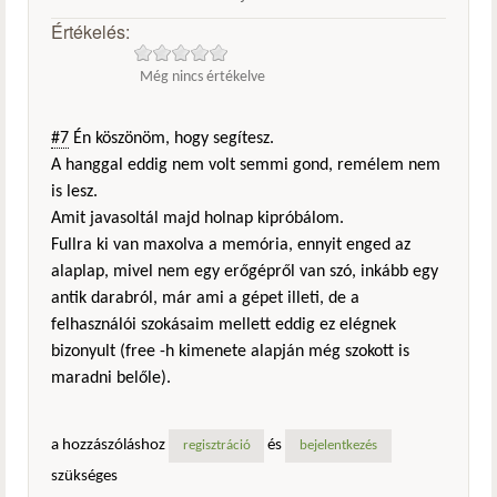
Értékelés:
Még nincs értékelve
#7
Én köszönöm, hogy segítesz.
A hanggal eddig nem volt semmi gond, remélem nem
is lesz.
Amit javasoltál majd holnap kipróbálom.
Fullra ki van maxolva a memória, ennyit enged az
alaplap, mivel nem egy erőgépről van szó, inkább egy
antik darabról, már ami a gépet illeti, de a
felhasználói szokásaim mellett eddig ez elégnek
bizonyult (free -h kimenete alapján még szokott is
maradni belőle).
a hozzászóláshoz
és
regisztráció
bejelentkezés
szükséges