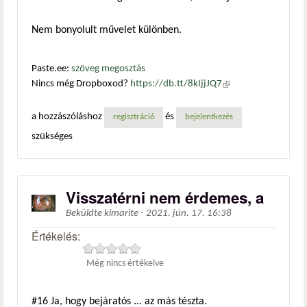
Nem bonyolult művelet különben.
Paste.ee:
szöveg megosztás
Nincs még Dropboxod?
https://db.tt/8kIjjJQ7
(külső
hivatkozás)
a hozzászóláshoz
és
regisztráció
bejelentkezés
szükséges
Visszatérni nem érdemes, a
Beküldte
kimarite
-
2021. jún. 17. 16:38
Értékelés:
Még nincs értékelve
#16
Ja, hogy bejáratós ... az más tészta.