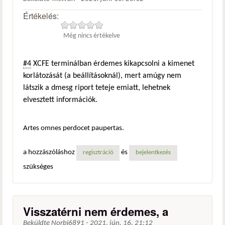
Értékelés:
Még nincs értékelve
#4
XCFE terminálban érdemes kikapcsolni a kimenet
korlátozását (a beállításoknál), mert amúgy nem
látszik a dmesg riport teteje emiatt, lehetnek
elvesztett információk.
Artes omnes perdocet paupertas.
a hozzászóláshoz
és
regisztráció
bejelentkezés
szükséges
Visszatérni nem érdemes, a
Beküldte
Norbi6891
-
2021. jún. 16. 21:12