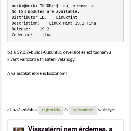
norbi@norbi-M540R:~$ lsb_release -a

No LSB modules are available.

Distributor ID:    LinuxMint

Description:    Linux Mint 19.2 Tina

Release:    19.2

Codename:    tina
b.) a 59.0.2+build1-0ubuntu1 ősverziót és ezt tudnám a
kívánt változatra frissíteni valahogy.
A válaszokat előre is köszönöm!
a hozzászóláshoz
és
szükséges
regisztráció
bejelentkezés
Visszatérni nem érdemes, a