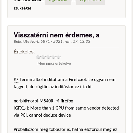
a hozzászóláshoz
és
regisztráció
bejelentkezés
szükséges
Visszatérni nem érdemes, a
Beküldte
Norbi6891
-
2021. jún. 17. 13:33
Értékelés:
Még nincs értékelve
#7
Terminálból indítottam a Firefoxot. Le ugyan nem
fagyott, de rögtön az indításkor ez írta ki:
norbi@norbi-M540R:~$ firefox
[GFX1-]: More than 1 GPU from same vendor detected
via PCI, cannot deduce device
Próbálkozom még többször is, hátha előfordul még ez