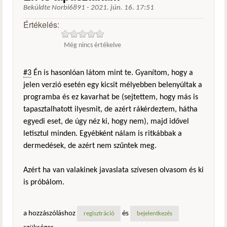
Beküldte
Norbi6891
-
2021. jún. 16. 17:51
Értékelés:
Még nincs értékelve
#3
Én is hasonlóan látom mint te. Gyanítom, hogy a
jelen verzió esetén egy kicsit mélyebben belenyúltak a
programba és ez kavarhat be (sejtettem, hogy más is
tapasztalhatott ilyesmit, de azért rákérdeztem, hátha
egyedi eset, de úgy néz ki, hogy nem), majd idővel
letisztul minden. Egyébként nálam is ritkábbak a
dermedések, de azért nem szűntek meg.
Azért ha van valakinek javaslata szívesen olvasom és ki
is próbálom.
a hozzászóláshoz
és
regisztráció
bejelentkezés