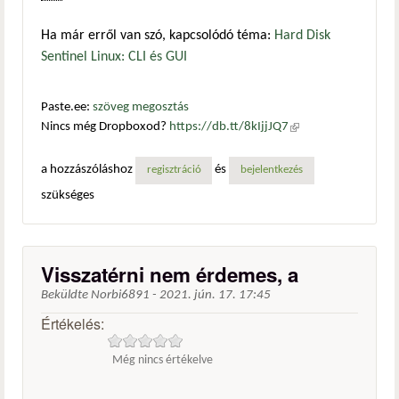
Ha már erről van szó, kapcsolódó téma:
Hard Disk
Sentinel Linux: CLI és GUI
Paste.ee:
szöveg megosztás
Nincs még Dropboxod?
https://db.tt/8kIjjJQ7
(külső
hivatkozás)
a hozzászóláshoz
és
regisztráció
bejelentkezés
szükséges
Visszatérni nem érdemes, a
Beküldte
Norbi6891
-
2021. jún. 17. 17:45
Értékelés:
Még nincs értékelve