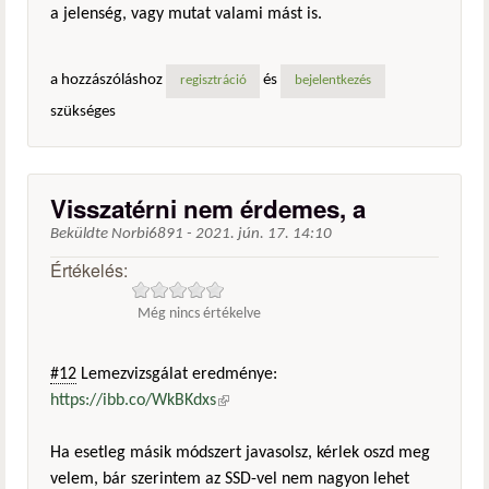
a jelenség, vagy mutat valami mást is.
a hozzászóláshoz
és
regisztráció
bejelentkezés
szükséges
Visszatérni nem érdemes, a
Beküldte
Norbi6891
-
2021. jún. 17. 14:10
Értékelés:
Még nincs értékelve
#12
Lemezvizsgálat eredménye:
https://ibb.co/WkBKdxs
(külső hivatkozás)
Ha esetleg másik módszert javasolsz, kérlek oszd meg
velem, bár szerintem az SSD-vel nem nagyon lehet