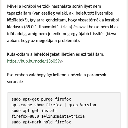
Mivel a korábbi verziók használata során ilyet nem
tapasztaltam (van esetleg valaki, aki belefutott ilyesmibe
közületek?), így arra gondoltam, hogy visszatérnék a korábbi
kiadásra (88.0.1+linuxmint1+tricia) és azzal bekkelném ki az
időt addig, amíg nem jelenik meg egy újabb frissítés (bízva
abban, hogy az megoldja a problémát).
Kutakodtam a lehetőségeket illetően és ezt találtam:
https://hup.hu/node/136059
(külső hivatkozás)
Esetemben valahogy így kellene kinéznie a parancsok
sorának:
sudo apt-get purge firefox

apt-cache show firefox | grep Version

sudo apt-get install 
firefox=88.0.1+linuxmint1+tricia

sudo apt-mark hold firefox