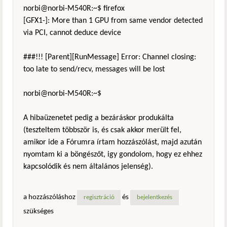
norbi@norbi-M540R:~$ firefox
[GFX1-]: More than 1 GPU from same vendor detected
via PCI, cannot deduce device
###!!! [Parent][RunMessage] Error: Channel closing:
too late to send/recv, messages will be lost
norbi@norbi-M540R:~$
A hibaüzenetet pedig a bezáráskor produkálta
(teszteltem többször is, és csak akkor merült fel,
amikor ide a Fórumra írtam hozzászólást, majd azután
nyomtam ki a böngészőt, igy gondolom, hogy ez ehhez
kapcsolódik és nem általános jelenség).
a hozzászóláshoz
és
regisztráció
bejelentkezés
szükséges