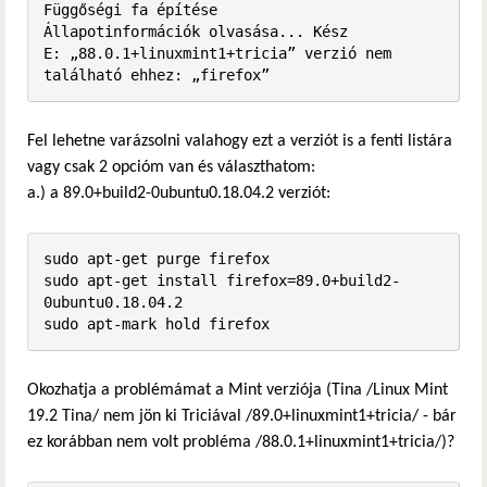
Függőségi fa építése       

Állapotinformációk olvasása... Kész

E: „88.0.1+linuxmint1+tricia” verzió nem 
található ehhez: „firefox”
Fel lehetne varázsolni valahogy ezt a verziót is a fenti listára
vagy csak 2 opcióm van és választhatom:
a.) a 89.0+build2-0ubuntu0.18.04.2 verziót:
sudo apt-get purge firefox

sudo apt-get install firefox=89.0+build2-
0ubuntu0.18.04.2

sudo apt-mark hold firefox
Okozhatja a problémámat a Mint verziója (Tina /Linux Mint
19.2 Tina/ nem jön ki Triciával /89.0+linuxmint1+tricia/ - bár
ez korábban nem volt probléma /88.0.1+linuxmint1+tricia/)?