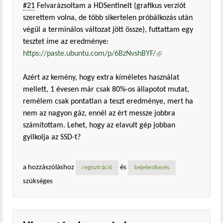
#21
Felvarázsoltam a HDSentinelt (grafikus verziót
szerettem volna, de több sikertelen próbálkozás után
végül a terminálos változat jött össze), futtattam egy
tesztet íme az eredménye:
https://paste.ubuntu.com/p/6BzNvshBYF/
(külső
hivatkozás)
Azért az kemény, hogy extra kíméletes használat
mellett, 1 évesen már csak 80%-os állapotot mutat,
remélem csak pontatlan a teszt eredménye, mert ha
nem az nagyon gáz, ennél az ért messze jobbra
számítottam. Lehet, hogy az elavult gép jobban
gyilkolja az SSD-t?
a hozzászóláshoz
és
regisztráció
bejelentkezés
szükséges