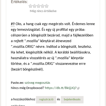
Értékelés:
Még nincs értékelve
#9
Oks, a hang csak egy megérzés volt. Érdemes lenne
egy lemezvizsgálat. És egy új profillal egy próba:
célszerűen a böngészöt bezárod, majd a fájlkezelőben
a rejtett ".mozilla" könytárat átnevezed
".mozilla.ORIG" névre. Indítod a böngészöt, tesztelsz.
Ha lehet, kiegészítők nélkül. A korábbi beállításokra,
használatra visszatérés az új ".mozilla" könyvtár
törlése, és a ".mozilla.ORIG" visszanevezése erre
(bezárt böngészőnél).
Paste.ee:
szöveg megosztás
Nincs még Dropboxod?
https://db.tt/8kIjjJQ7
(külső
hivatkozás)
a hozzászóláshoz
és
regisztráció
bejelentkezés