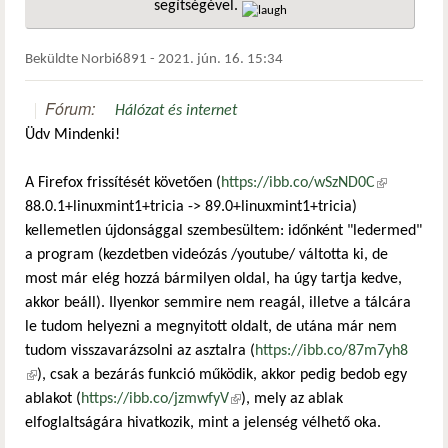
segítségével.
hivatkozá
Beküldte
Norbi6891
-
2021. jún. 16. 15:34
Fórum:
Hálózat és internet
Üdv Mindenki!
A Firefox frissítését követően (
https://ibb.co/wSzND0C
(külső
88.0.1+linuxmint1+tricia -> 89.0+linuxmint1+tricia)
hivatkozás)
kellemetlen újdonsággal szembesültem: időnként "ledermed"
a program (kezdetben videózás /youtube/ váltotta ki, de
most már elég hozzá bármilyen oldal, ha úgy tartja kedve,
akkor beáll). Ilyenkor semmire nem reagál, illetve a tálcára
le tudom helyezni a megnyitott oldalt, de utána már nem
tudom visszavarázsolni az asztalra (
https://ibb.co/87m7yh8
(külső hivatkozás)
), csak a bezárás funkció működik, akkor pedig bedob egy
ablakot (
https://ibb.co/jzmwfyV
(külső hivatkozás)
), mely az ablak
elfoglaltságára hivatkozik, mint a jelenség vélhető oka.