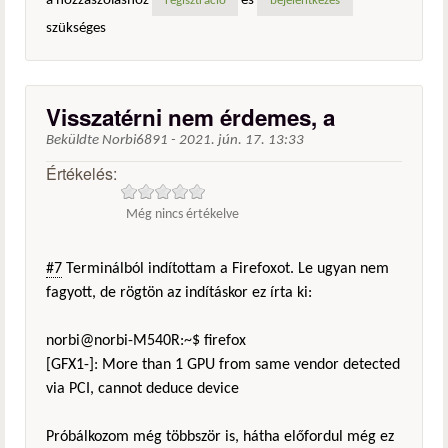
a hozzászóláshoz
és
regisztráció
bejelentkezés
szükséges
Visszatérni nem érdemes, a
Beküldte
Norbi6891
-
2021. jún. 17. 13:33
Értékelés:
Még nincs értékelve
#7
Terminálból indítottam a Firefoxot. Le ugyan nem
fagyott, de rögtön az indításkor ez írta ki:
norbi@norbi-M540R:~$ firefox
[GFX1-]: More than 1 GPU from same vendor detected
via PCI, cannot deduce device
Próbálkozom még többször is, hátha előfordul még ez