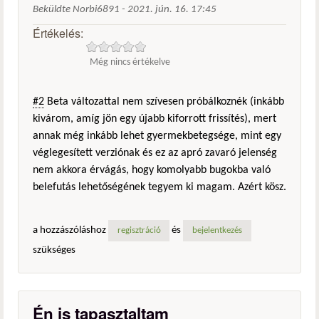
Beküldte
Norbi6891
-
2021. jún. 16. 17:45
Értékelés:
Még nincs értékelve
#2
Beta változattal nem szívesen próbálkoznék (inkább
kivárom, amíg jön egy újabb kiforrott frissítés), mert
annak még inkább lehet gyermekbetegsége, mint egy
véglegesített verziónak és ez az apró zavaró jelenség
nem akkora érvágás, hogy komolyabb bugokba való
belefutás lehetőségének tegyem ki magam. Azért kösz.
a hozzászóláshoz
és
regisztráció
bejelentkezés
szükséges
Én is tapasztaltam