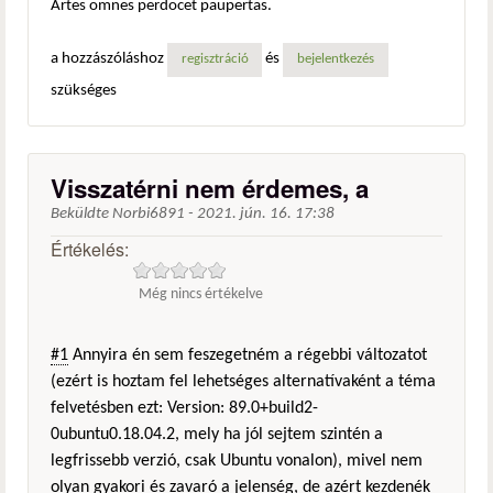
Artes omnes perdocet paupertas.
a hozzászóláshoz
és
regisztráció
bejelentkezés
szükséges
Visszatérni nem érdemes, a
Beküldte
Norbi6891
-
2021. jún. 16. 17:38
Értékelés:
Még nincs értékelve
#1
Annyira én sem feszegetném a régebbi változatot
(ezért is hoztam fel lehetséges alternatívaként a téma
felvetésben ezt: Version: 89.0+build2-
0ubuntu0.18.04.2, mely ha jól sejtem szintén a
legfrissebb verzió, csak Ubuntu vonalon), mivel nem
olyan gyakori és zavaró a jelenség, de azért kezdenék