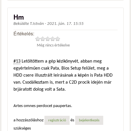
Hm
Beküldte
T.István
-
2021. jún. 17. 15:55
Értékelés:
Még nincs értékelve
#13
Letöltöttem a gép kézikönyvét, abban meg
egyértelműen csak Pata, Bios Setup felület, meg a
HDD csere illusztrált leirásának a képén is Pata HDD
van. Csodálkoztam is, mert a C2D procik idején már
brjáratott dolog volt a Sata.
Artes omnes perdocet paupertas.
a hozzászóláshoz
és
regisztráció
bejelentkezés
szükséges