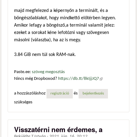
majd megfelezed a képernyőn a terminált, és a
böngészőablakot, hogy mindkettő előtérben legyen.
Amikor lefagy a böngésző,a terminál valamit jelez:
ezeket a sorokat kéne lefotózni vagy szövegesen
másolni (válaszba), ha az is megy.
3.84 GiB nem túl sok RAM-nak.
Paste.ee:
szöveg megosztás
Nincs még Dropboxod?
https://db.tt/8kIjjJQ7
(külső
hivatkozás)
a hozzászóláshoz
és
regisztráció
bejelentkezés
szükséges
Visszatérni nem érdemes, a
Beküldte
T.István
-
2021. jún. 16. 20:12