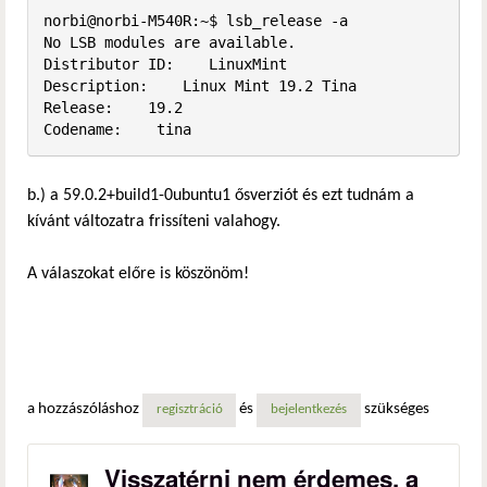
norbi@norbi-M540R:~$ lsb_release -a

No LSB modules are available.

Distributor ID:    LinuxMint

Description:    Linux Mint 19.2 Tina

Release:    19.2

Codename:    tina
b.) a 59.0.2+build1-0ubuntu1 ősverziót és ezt tudnám a
kívánt változatra frissíteni valahogy.
A válaszokat előre is köszönöm!
a hozzászóláshoz
és
szükséges
regisztráció
bejelentkezés
Visszatérni nem érdemes, a