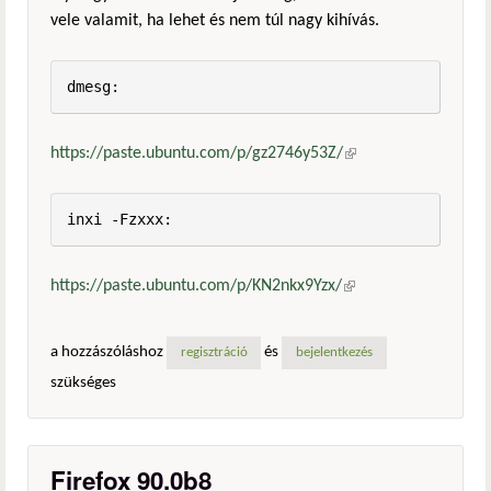
vele valamit, ha lehet és nem túl nagy kihívás.
dmesg:
https://paste.ubuntu.com/p/gz2746y53Z/
(külső
hivatkozás)
inxi -Fzxxx:
https://paste.ubuntu.com/p/KN2nkx9Yzx/
(külső
hivatkozás)
a hozzászóláshoz
és
regisztráció
bejelentkezés
szükséges
Firefox 90.0b8