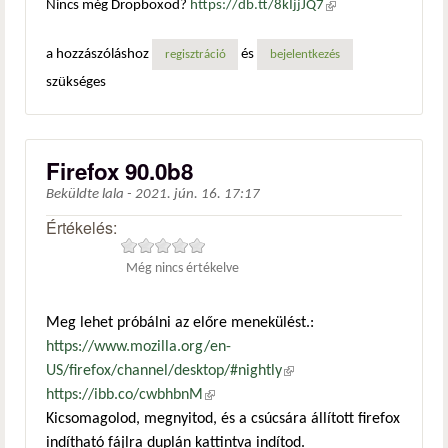
Nincs még Dropboxod?
https://db.tt/8kIjjJQ7
(külső
hivatkozás)
a hozzászóláshoz
és
regisztráció
bejelentkezés
szükséges
Firefox 90.0b8
Beküldte
lala
-
2021. jún. 16. 17:17
Értékelés:
Még nincs értékelve
Meg lehet próbálni az előre menekülést.:
https://www.mozilla.org/en-
US/firefox/channel/desktop/#nightly
(külső hivatkozás)
https://ibb.co/cwbhbnM
(külső hivatkozás)
Kicsomagolod, megnyitod, és a csúcsára állított firefox
indítható fájlra duplán kattintva indítod.