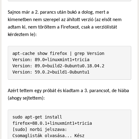
Sajnos már a 2. parancs után bukó a dolog, mert a
kimenetben nem szerepel az áhított verzió (az elsőt nem
adtam ki, nem töröltem a Firefoxot, csak a verziólistát
kérdeztem le):
apt-cache show firefox | grep Version

Version: 89.0+linuxmint1+tricia

Version: 89.0+build2-0ubuntu0.18.04.2

Version: 59.0.2+build1-0ubuntu1
Azért tettem egy próbát és kiadtam a 3. parancsot, de hiába
(ahogy sejtettem):
sudo apt-get install 
firefox=88.0.1+linuxmint1+tricia

[sudo] norbi jelszava:              

Csomaglisták olvasása... Kész
