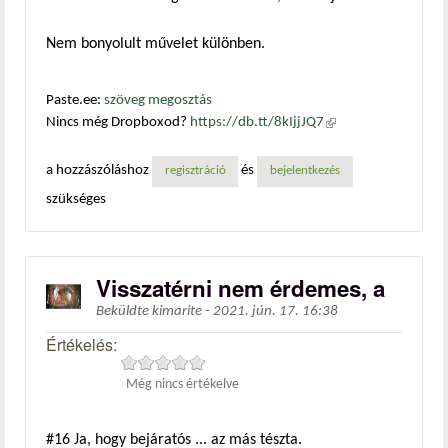
Nem bonyolult művelet különben.
Paste.ee:
szöveg megosztás
Nincs még Dropboxod?
https://db.tt/8kIjjJQ7
(külső
hivatkozás)
a hozzászóláshoz
és
regisztráció
bejelentkezés
szükséges
Visszatérni nem érdemes, a
Beküldte
kimarite
-
2021. jún. 17. 16:38
Értékelés:
Még nincs értékelve
#16
Ja, hogy bejáratós ... az más tészta.