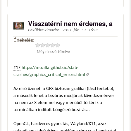
Visszatérni nem érdemes, a
Beküldte
kimarite
-
2021. jún. 17. 16:31
Értékelés:
Még nincs értékelve
#17
https://mozilla.github.io/stab-
crashes/graphics_critical_errors.html
(külső hivatkozás)
Az első üzenet, a GFX biztosan grafikai (lásd fentebb),
a második lehet a bezárás módjának következménye:
ha nem az X elemmel vagy menüből történik a
terminálban indított böngésző bezárása.
OpenGL, hardveres gyorsítás, Wayland/X11, azaz