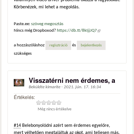
valamilyen videó driver probléma okozza a fagyásokat.
Körbenézek, mi lehet a megoldás.
Paste.ee:
szöveg megosztás
Nincs még Dropboxod?
https://db.tt/8kIjjJQ7
(külső
hivatkozás)
a hozzászóláshoz
és
regisztráció
bejelentkezés
szükséges
Visszatérni nem érdemes, a
Beküldte
kimarite
-
2021. jún. 17. 16:34
Értékelés:
Még nincs értékelve
#14
Belebonyolódni azért sem érdemes egyelőre,
mert vélhetően megtaláltuk az okot, ami teljesen más.