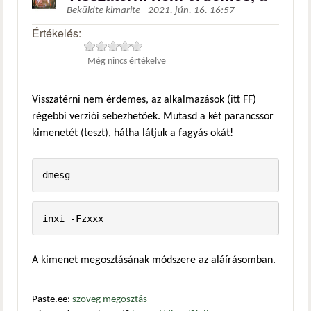
Beküldte
kimarite
-
2021. jún. 16. 16:57
Értékelés:
Még nincs értékelve
Visszatérni nem érdemes, az alkalmazások (itt FF)
régebbi verziói sebezhetőek. Mutasd a két parancssor
kimenetét (teszt), hátha látjuk a fagyás okát!
dmesg
inxi -Fzxxx
A kimenet megosztásának módszere az aláírásomban.
Paste.ee:
szöveg megosztás