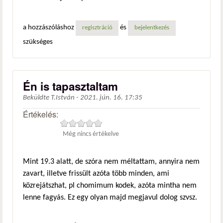
a hozzászóláshoz
és
regisztráció
bejelentkezés
szükséges
Én is tapasztaltam
Beküldte
T.István
-
2021. jún. 16. 17:35
Értékelés:
Még nincs értékelve
Mint 19.3 alatt, de szóra nem méltattam, annyira nem
zavart, illetve frissült azóta több minden, ami
közrejátszhat, pl chomimum kodek, azóta mintha nem
lenne fagyás. Ez egy olyan majd megjavul dolog szvsz.