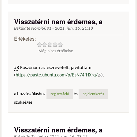
Visszatérni nem érdemes, a
Beküldte
Norbi6891
-
2021. jún. 16. 21:18
Értékelés:
Még nincs értékelve
#8
Köszönöm az észrevételt, javítottam
(
https://paste.ubuntu.com/p/BsN74fHXrq/
(külső
).
hivatkozás)
a hozzászóláshoz
és
regisztráció
bejelentkezés
szükséges
Visszatérni nem érdemes, a
Beküldte
T.István
-
2021. jún. 16. 23:12