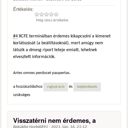
Értékelés:
Még nincs értékelve
#4
XCFE terminálban érdemes kikapcsolni a kimenet
korlátozását (a beállításoknál), mert amúgy nem
látszik a dmesg riport teteje emiatt, lehetnek
elvesztett információk.
Artes omnes perdocet paupertas.
a hozzászóláshoz
és
regisztráció
bejelentkezés
szükséges
Visszatérni nem érdemes, a
Beküldte
Norbi6891
-
2021. jún. 16. 21:12