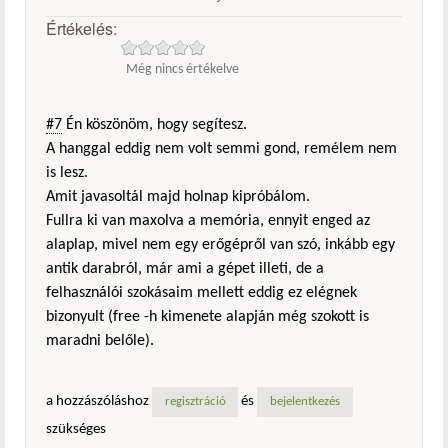
Értékelés:
Még nincs értékelve
#7
Én köszönöm, hogy segítesz.
A hanggal eddig nem volt semmi gond, remélem nem
is lesz.
Amit javasoltál majd holnap kipróbálom.
Fullra ki van maxolva a memória, ennyit enged az
alaplap, mivel nem egy erőgépről van szó, inkább egy
antik darabról, már ami a gépet illeti, de a
felhasználói szokásaim mellett eddig ez elégnek
bizonyult (free -h kimenete alapján még szokott is
maradni belőle).
a hozzászóláshoz
és
regisztráció
bejelentkezés
szükséges