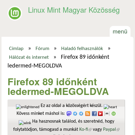
Ugrás a tartalomra
Linux Mint Magyar Közösség
menü
»
»
»
Címlap
Fórum
Haladó felhasználók
Jelenlegi hely
»
Firefox 89 időnként
Hálózat és internet
ledermed-MEGOLDVA
Firefox 89 időnként
ledermed-MEGOLDVA
Ez az oldal a közösségért készül.
Kövess minket máshol is:
Ha hasznosnak találod, és szeretnéd, hogy
folytatódjon, támogasd a munkát
Ko-fi
(külső hivatkozás)
vagy
Paypal
(külső