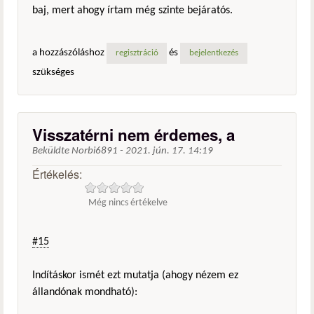
baj, mert ahogy írtam még szinte bejáratós.
a hozzászóláshoz
és
regisztráció
bejelentkezés
szükséges
Visszatérni nem érdemes, a
Beküldte
Norbi6891
-
2021. jún. 17. 14:19
Értékelés:
Még nincs értékelve
#15
Indításkor ismét ezt mutatja (ahogy nézem ez
állandónak mondható):