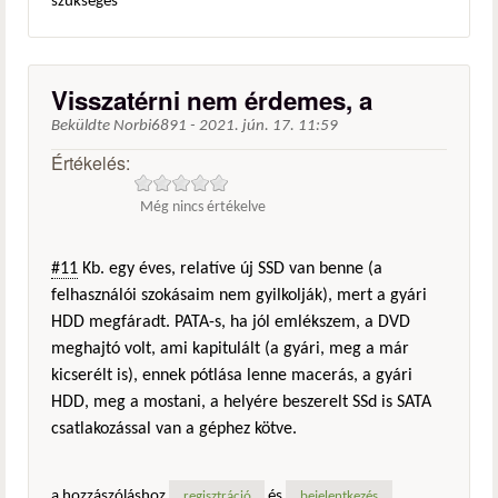
szükséges
Visszatérni nem érdemes, a
Beküldte
Norbi6891
-
2021. jún. 17. 11:59
Értékelés:
Még nincs értékelve
#11
Kb. egy éves, relatíve új SSD van benne (a
felhasználói szokásaim nem gyilkolják), mert a gyári
HDD megfáradt. PATA-s, ha jól emlékszem, a DVD
meghajtó volt, ami kapitulált (a gyári, meg a már
kicserélt is), ennek pótlása lenne macerás, a gyári
HDD, meg a mostani, a helyére beszerelt SSd is SATA
csatlakozással van a géphez kötve.
a hozzászóláshoz
és
regisztráció
bejelentkezés