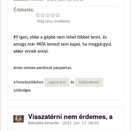
Értékelés:
Még nincs értékelve
#9
igen, ebbe a gépbe nem lehet többet tenni, és
amúgy már PATA lemezt sem kapni, ha meggárgyul,
akkor ennek annyi.
Artes omnes perdocet paupertas.
a hozzászóláshoz
és
regisztráció
bejelentkezés
szükséges
Visszatérni nem érdemes, a
Beküldte
kimarite
-
2021. jún. 17. 06:03