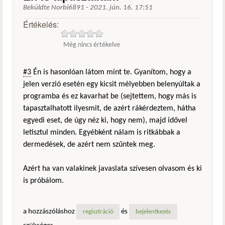
Beküldte
Norbi6891
-
2021. jún. 16. 17:51
Értékelés:
Még nincs értékelve
#3
Én is hasonlóan látom mint te. Gyanítom, hogy a
jelen verzió esetén egy kicsit mélyebben belenyúltak a
programba és ez kavarhat be (sejtettem, hogy más is
tapasztalhatott ilyesmit, de azért rákérdeztem, hátha
egyedi eset, de úgy néz ki, hogy nem), majd idővel
letisztul minden. Egyébként nálam is ritkábbak a
dermedések, de azért nem szűntek meg.
Azért ha van valakinek javaslata szívesen olvasom és ki
is próbálom.
a hozzászóláshoz
és
regisztráció
bejelentkezés