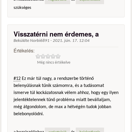
szükséges
Visszatérni nem érdemes, a
Beküldte
Norbi6891
-
2021. jún. 17. 12:04
Értékelés:
Még nincs értékelve
#12
Ez már túl nagy, a rendszerbe történő
belenyúlásnak tűnik számomra, és a tudásomat
ismerve túl kockázatosnak vélem ahhoz, hogy egy ilyen
jelentéktelennek tűnő probléma miatt bevállaljam,
még átgondolom, de max a hétvégén tudok jobban
belebonyolódni.