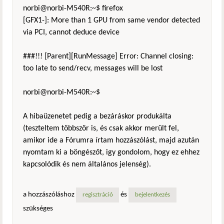
norbi@norbi-M540R:~$ firefox
[GFX1-]: More than 1 GPU from same vendor detected
via PCI, cannot deduce device
###!!! [Parent][RunMessage] Error: Channel closing:
too late to send/recv, messages will be lost
norbi@norbi-M540R:~$
A hibaüzenetet pedig a bezáráskor produkálta
(teszteltem többször is, és csak akkor merült fel,
amikor ide a Fórumra írtam hozzászólást, majd azután
nyomtam ki a böngészőt, igy gondolom, hogy ez ehhez
kapcsolódik és nem általános jelenség).
a hozzászóláshoz
és
regisztráció
bejelentkezés
szükséges