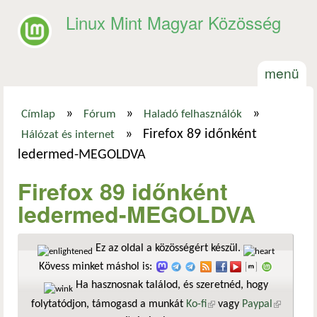
Ugrás a tartalomra
Linux Mint Magyar Közösség
menü
»
»
»
Címlap
Fórum
Haladó felhasználók
Jelenlegi hely
»
Firefox 89 időnként
Hálózat és internet
ledermed-MEGOLDVA
Firefox 89 időnként
ledermed-MEGOLDVA
Ez az oldal a közösségért készül.
Kövess minket máshol is:
Ha hasznosnak találod, és szeretnéd, hogy
folytatódjon, támogasd a munkát
Ko-fi
(külső hivatkozás)
vagy
Paypal
(külső