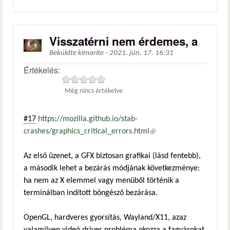
Visszatérni nem érdemes, a
Beküldte
kimarite
-
2021. jún. 17. 16:31
Értékelés:
Még nincs értékelve
#17
https://mozilla.github.io/stab-
crashes/graphics_critical_errors.html
(külső hivatkozás)
Az első üzenet, a GFX biztosan grafikai (lásd fentebb),
a második lehet a bezárás módjának következménye:
ha nem az X elemmel vagy menüből történik a
terminálban indított böngésző bezárása.
OpenGL, hardveres gyorsítás, Wayland/X11, azaz