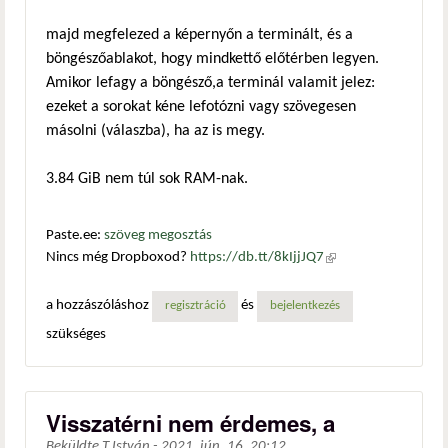
majd megfelezed a képernyőn a terminált, és a
böngészőablakot, hogy mindkettő előtérben legyen.
Amikor lefagy a böngésző,a terminál valamit jelez:
ezeket a sorokat kéne lefotózni vagy szövegesen
másolni (válaszba), ha az is megy.
3.84 GiB nem túl sok RAM-nak.
Paste.ee:
szöveg megosztás
Nincs még Dropboxod?
https://db.tt/8kIjjJQ7
(külső
hivatkozás)
a hozzászóláshoz
és
regisztráció
bejelentkezés
szükséges
Visszatérni nem érdemes, a
Beküldte
T.István
-
2021. jún. 16. 20:12