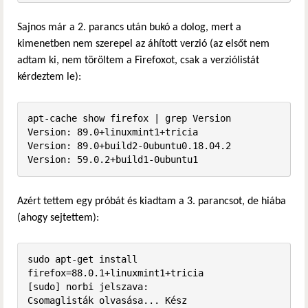
Sajnos már a 2. parancs után bukó a dolog, mert a
kimenetben nem szerepel az áhított verzió (az elsőt nem
adtam ki, nem töröltem a Firefoxot, csak a verziólistát
kérdeztem le):
apt-cache show firefox | grep Version

Version: 89.0+linuxmint1+tricia

Version: 89.0+build2-0ubuntu0.18.04.2

Version: 59.0.2+build1-0ubuntu1
Azért tettem egy próbát és kiadtam a 3. parancsot, de hiába
(ahogy sejtettem):
sudo apt-get install 
firefox=88.0.1+linuxmint1+tricia

[sudo] norbi jelszava:              

Csomaglisták olvasása... Kész
