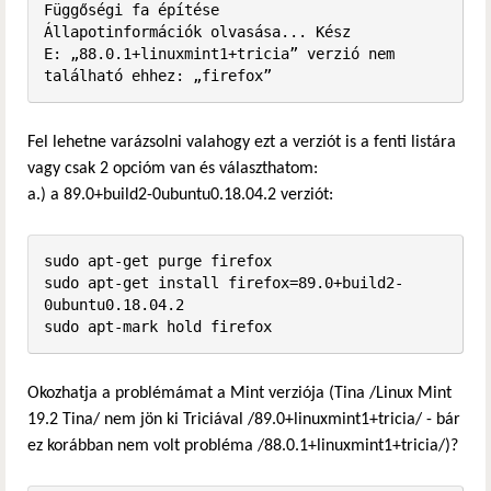
Függőségi fa építése       

Állapotinformációk olvasása... Kész

E: „88.0.1+linuxmint1+tricia” verzió nem 
található ehhez: „firefox”
Fel lehetne varázsolni valahogy ezt a verziót is a fenti listára
vagy csak 2 opcióm van és választhatom:
a.) a 89.0+build2-0ubuntu0.18.04.2 verziót:
sudo apt-get purge firefox

sudo apt-get install firefox=89.0+build2-
0ubuntu0.18.04.2

sudo apt-mark hold firefox
Okozhatja a problémámat a Mint verziója (Tina /Linux Mint
19.2 Tina/ nem jön ki Triciával /89.0+linuxmint1+tricia/ - bár
ez korábban nem volt probléma /88.0.1+linuxmint1+tricia/)?