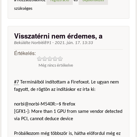
a hozzászóláshoz
és
regisztráció
bejelentkezés
szükséges
Visszatérni nem érdemes, a
Beküldte
Norbi6891
-
2021. jún. 17. 13:33
Értékelés:
Még nincs értékelve
#7
Terminálból indítottam a Firefoxot. Le ugyan nem
fagyott, de rögtön az indításkor ez írta ki:
norbi@norbi-M540R:~$ firefox
[GFX1-]: More than 1 GPU from same vendor detected
via PCI, cannot deduce device
Próbálkozom még többször is, hátha előfordul még ez