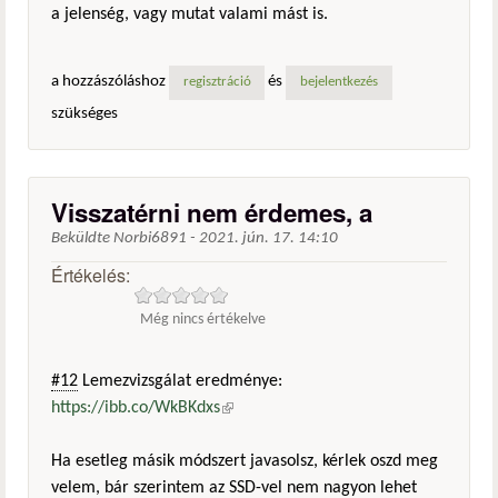
a jelenség, vagy mutat valami mást is.
a hozzászóláshoz
és
regisztráció
bejelentkezés
szükséges
Visszatérni nem érdemes, a
Beküldte
Norbi6891
-
2021. jún. 17. 14:10
Értékelés:
Még nincs értékelve
#12
Lemezvizsgálat eredménye:
https://ibb.co/WkBKdxs
(külső hivatkozás)
Ha esetleg másik módszert javasolsz, kérlek oszd meg
velem, bár szerintem az SSD-vel nem nagyon lehet