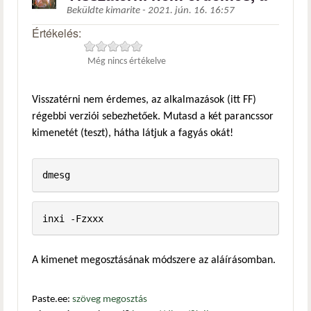
Beküldte
kimarite
-
2021. jún. 16. 16:57
Értékelés:
Még nincs értékelve
Visszatérni nem érdemes, az alkalmazások (itt FF)
régebbi verziói sebezhetőek. Mutasd a két parancssor
kimenetét (teszt), hátha látjuk a fagyás okát!
dmesg
inxi -Fzxxx
A kimenet megosztásának módszere az aláírásomban.
Paste.ee:
szöveg megosztás