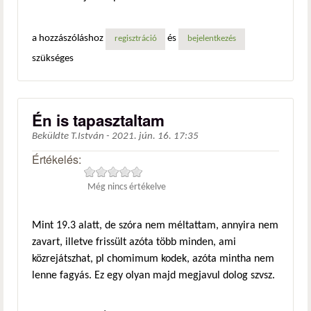
a hozzászóláshoz
és
regisztráció
bejelentkezés
szükséges
Én is tapasztaltam
Beküldte
T.István
-
2021. jún. 16. 17:35
Értékelés:
Még nincs értékelve
Mint 19.3 alatt, de szóra nem méltattam, annyira nem
zavart, illetve frissült azóta több minden, ami
közrejátszhat, pl chomimum kodek, azóta mintha nem
lenne fagyás. Ez egy olyan majd megjavul dolog szvsz.