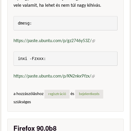
vele valamit, ha lehet és nem túl nagy kihívás.
dmesg:
https://paste.ubuntu.com/p/gz2746y53Z/
(külső
hivatkozás)
inxi -Fzxxx:
https://paste.ubuntu.com/p/KN2nkx9Yzx/
(külső
hivatkozás)
a hozzászóláshoz
és
regisztráció
bejelentkezés
szükséges
Firefox 90.0b8