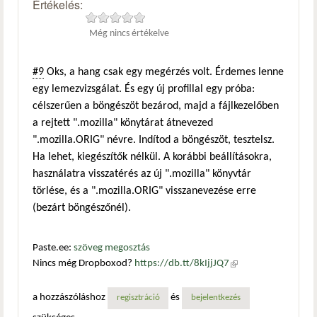
Értékelés:
Még nincs értékelve
#9
Oks, a hang csak egy megérzés volt. Érdemes lenne
egy lemezvizsgálat. És egy új profillal egy próba:
célszerűen a böngészöt bezárod, majd a fájlkezelőben
a rejtett ".mozilla" könytárat átnevezed
".mozilla.ORIG" névre. Indítod a böngészöt, tesztelsz.
Ha lehet, kiegészítők nélkül. A korábbi beállításokra,
használatra visszatérés az új ".mozilla" könyvtár
törlése, és a ".mozilla.ORIG" visszanevezése erre
(bezárt böngészőnél).
Paste.ee:
szöveg megosztás
Nincs még Dropboxod?
https://db.tt/8kIjjJQ7
(külső
hivatkozás)
a hozzászóláshoz
és
regisztráció
bejelentkezés