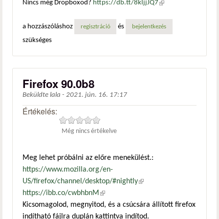
Nincs még Dropboxod?
https://db.tt/8kIjjJQ7
(külső
hivatkozás)
a hozzászóláshoz
és
regisztráció
bejelentkezés
szükséges
Firefox 90.0b8
Beküldte
lala
-
2021. jún. 16. 17:17
Értékelés:
Még nincs értékelve
Meg lehet próbálni az előre menekülést.:
https://www.mozilla.org/en-
US/firefox/channel/desktop/#nightly
(külső hivatkozás)
https://ibb.co/cwbhbnM
(külső hivatkozás)
Kicsomagolod, megnyitod, és a csúcsára állított firefox
indítható fájlra duplán kattintva indítod.