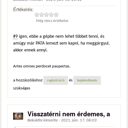
Értékelés:
Még nincs értékelve
#9
igen, ebbe a gépbe nem lehet többet tenni, és
amúgy már PATA lemezt sem kapni, ha meggárgyul,
akkor ennek annyi.
Artes omnes perdocet paupertas.
a hozzászóláshoz
és
regisztráció
bejelentkezés
szükséges
Visszatérni nem érdemes, a
Beküldte
kimarite
-
2021. jún. 17. 06:03