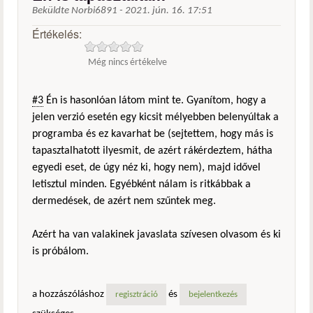
Beküldte
Norbi6891
-
2021. jún. 16. 17:51
Értékelés:
Még nincs értékelve
#3
Én is hasonlóan látom mint te. Gyanítom, hogy a
jelen verzió esetén egy kicsit mélyebben belenyúltak a
programba és ez kavarhat be (sejtettem, hogy más is
tapasztalhatott ilyesmit, de azért rákérdeztem, hátha
egyedi eset, de úgy néz ki, hogy nem), majd idővel
letisztul minden. Egyébként nálam is ritkábbak a
dermedések, de azért nem szűntek meg.
Azért ha van valakinek javaslata szívesen olvasom és ki
is próbálom.
a hozzászóláshoz
és
regisztráció
bejelentkezés