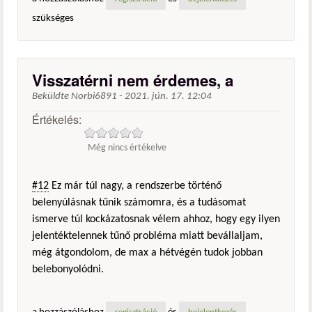
szükséges
Visszatérni nem érdemes, a
Beküldte
Norbi6891
-
2021. jún. 17. 12:04
Értékelés:
Még nincs értékelve
#12
Ez már túl nagy, a rendszerbe történő
belenyúlásnak tűnik számomra, és a tudásomat
ismerve túl kockázatosnak vélem ahhoz, hogy egy ilyen
jelentéktelennek tűnő probléma miatt bevállaljam,
még átgondolom, de max a hétvégén tudok jobban
belebonyolódni.