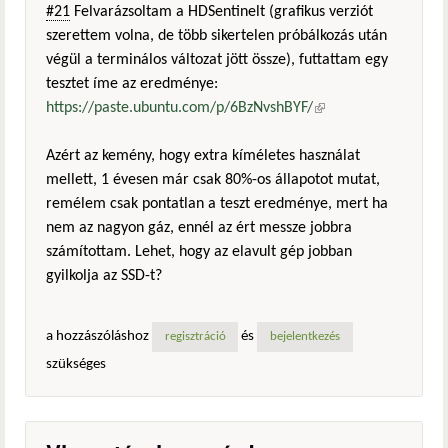
#21
Felvarázsoltam a HDSentinelt (grafikus verziót
szerettem volna, de több sikertelen próbálkozás után
végül a terminálos változat jött össze), futtattam egy
tesztet íme az eredménye:
https://paste.ubuntu.com/p/6BzNvshBYF/
(külső
hivatkozás)
Azért az kemény, hogy extra kíméletes használat
mellett, 1 évesen már csak 80%-os állapotot mutat,
remélem csak pontatlan a teszt eredménye, mert ha
nem az nagyon gáz, ennél az ért messze jobbra
számítottam. Lehet, hogy az elavult gép jobban
gyilkolja az SSD-t?
a hozzászóláshoz
és
regisztráció
bejelentkezés
szükséges