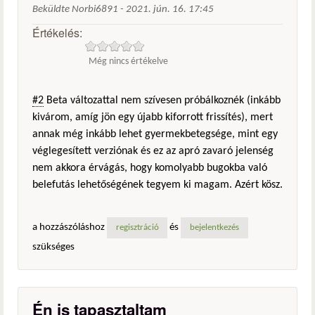
Beküldte
Norbi6891
-
2021. jún. 16. 17:45
Értékelés:
Még nincs értékelve
#2
Beta változattal nem szívesen próbálkoznék (inkább
kivárom, amíg jön egy újabb kiforrott frissítés), mert
annak még inkább lehet gyermekbetegsége, mint egy
véglegesített verziónak és ez az apró zavaró jelenség
nem akkora érvágás, hogy komolyabb bugokba való
belefutás lehetőségének tegyem ki magam. Azért kösz.
a hozzászóláshoz
és
regisztráció
bejelentkezés
szükséges
Én is tapasztaltam