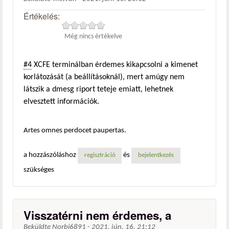
Értékelés:
Még nincs értékelve
#4
XCFE terminálban érdemes kikapcsolni a kimenet
korlátozását (a beállításoknál), mert amúgy nem
látszik a dmesg riport teteje emiatt, lehetnek
elvesztett információk.
Artes omnes perdocet paupertas.
a hozzászóláshoz
és
regisztráció
bejelentkezés
szükséges
Visszatérni nem érdemes, a
Beküldte
Norbi6891
-
2021. jún. 16. 21:12