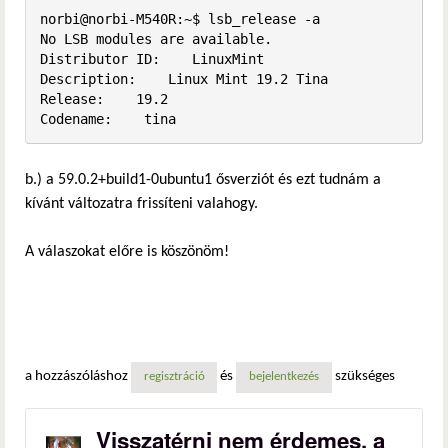
norbi@norbi-M540R:~$ lsb_release -a

No LSB modules are available.

Distributor ID:    LinuxMint

Description:    Linux Mint 19.2 Tina

Release:    19.2

Codename:    tina
b.) a 59.0.2+build1-0ubuntu1 ősverziót és ezt tudnám a
kívánt változatra frissíteni valahogy.
A válaszokat előre is köszönöm!
a hozzászóláshoz
és
szükséges
regisztráció
bejelentkezés
Visszatérni nem érdemes, a