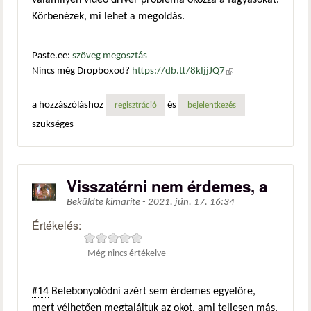
valamilyen videó driver probléma okozza a fagyásokat.
Körbenézek, mi lehet a megoldás.
Paste.ee:
szöveg megosztás
Nincs még Dropboxod?
https://db.tt/8kIjjJQ7
(külső
hivatkozás)
a hozzászóláshoz
és
regisztráció
bejelentkezés
szükséges
Visszatérni nem érdemes, a
Beküldte
kimarite
-
2021. jún. 17. 16:34
Értékelés:
Még nincs értékelve
#14
Belebonyolódni azért sem érdemes egyelőre,
mert vélhetően megtaláltuk az okot, ami teljesen más.