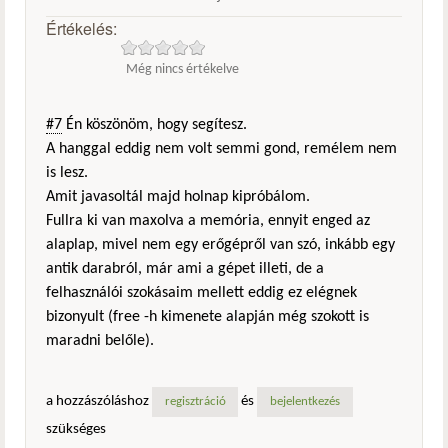
Értékelés:
Még nincs értékelve
#7
Én köszönöm, hogy segítesz.
A hanggal eddig nem volt semmi gond, remélem nem
is lesz.
Amit javasoltál majd holnap kipróbálom.
Fullra ki van maxolva a memória, ennyit enged az
alaplap, mivel nem egy erőgépről van szó, inkább egy
antik darabról, már ami a gépet illeti, de a
felhasználói szokásaim mellett eddig ez elégnek
bizonyult (free -h kimenete alapján még szokott is
maradni belőle).
a hozzászóláshoz
és
regisztráció
bejelentkezés
szükséges