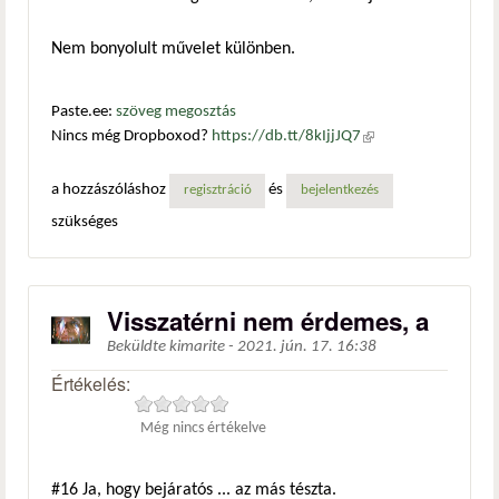
Nem bonyolult művelet különben.
Paste.ee:
szöveg megosztás
Nincs még Dropboxod?
https://db.tt/8kIjjJQ7
(külső
hivatkozás)
a hozzászóláshoz
és
regisztráció
bejelentkezés
szükséges
Visszatérni nem érdemes, a
Beküldte
kimarite
-
2021. jún. 17. 16:38
Értékelés:
Még nincs értékelve
#16
Ja, hogy bejáratós ... az más tészta.