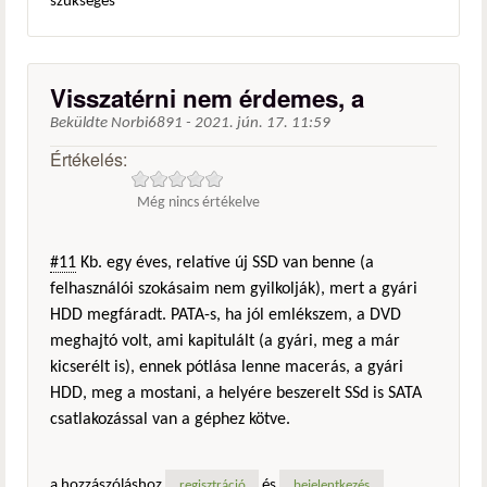
szükséges
Visszatérni nem érdemes, a
Beküldte
Norbi6891
-
2021. jún. 17. 11:59
Értékelés:
Még nincs értékelve
#11
Kb. egy éves, relatíve új SSD van benne (a
felhasználói szokásaim nem gyilkolják), mert a gyári
HDD megfáradt. PATA-s, ha jól emlékszem, a DVD
meghajtó volt, ami kapitulált (a gyári, meg a már
kicserélt is), ennek pótlása lenne macerás, a gyári
HDD, meg a mostani, a helyére beszerelt SSd is SATA
csatlakozással van a géphez kötve.
a hozzászóláshoz
és
regisztráció
bejelentkezés