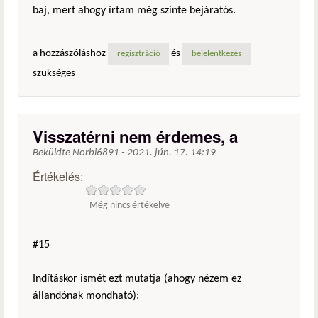
baj, mert ahogy írtam még szinte bejáratós.
a hozzászóláshoz
és
regisztráció
bejelentkezés
szükséges
Visszatérni nem érdemes, a
Beküldte
Norbi6891
-
2021. jún. 17. 14:19
Értékelés:
Még nincs értékelve
#15
Indításkor ismét ezt mutatja (ahogy nézem ez
állandónak mondható):