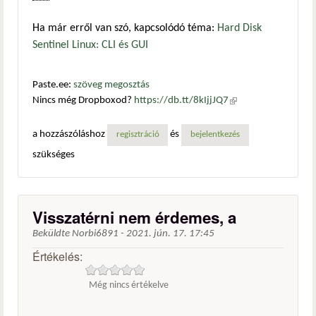
Ha már erről van szó, kapcsolódó téma:
Hard Disk
Sentinel Linux: CLI és GUI
Paste.ee:
szöveg megosztás
Nincs még Dropboxod?
https://db.tt/8kIjjJQ7
(külső
hivatkozás)
a hozzászóláshoz
és
regisztráció
bejelentkezés
szükséges
Visszatérni nem érdemes, a
Beküldte
Norbi6891
-
2021. jún. 17. 17:45
Értékelés:
Még nincs értékelve