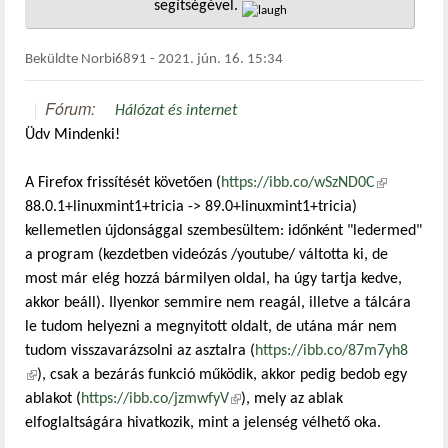
segítségével.
hivatkozá
Beküldte
Norbi6891
-
2021. jún. 16. 15:34
Fórum:
Hálózat és internet
Üdv Mindenki!
A Firefox frissítését követően (
https://ibb.co/wSzND0C
(külső
88.0.1+linuxmint1+tricia -> 89.0+linuxmint1+tricia)
hivatkozás)
kellemetlen újdonsággal szembesültem: időnként "ledermed"
a program (kezdetben videózás /youtube/ váltotta ki, de
most már elég hozzá bármilyen oldal, ha úgy tartja kedve,
akkor beáll). Ilyenkor semmire nem reagál, illetve a tálcára
le tudom helyezni a megnyitott oldalt, de utána már nem
tudom visszavarázsolni az asztalra (
https://ibb.co/87m7yh8
(külső hivatkozás)
), csak a bezárás funkció működik, akkor pedig bedob egy
ablakot (
https://ibb.co/jzmwfyV
(külső hivatkozás)
), mely az ablak
elfoglaltságára hivatkozik, mint a jelenség vélhető oka.