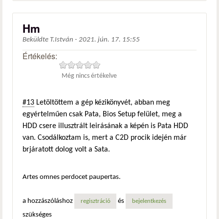
Hm
Beküldte
T.István
-
2021. jún. 17. 15:55
Értékelés:
Még nincs értékelve
#13
Letöltöttem a gép kézikönyvét, abban meg
egyértelműen csak Pata, Bios Setup felület, meg a
HDD csere illusztrált leirásának a képén is Pata HDD
van. Csodálkoztam is, mert a C2D procik idején már
brjáratott dolog volt a Sata.
Artes omnes perdocet paupertas.
a hozzászóláshoz
és
regisztráció
bejelentkezés
szükséges