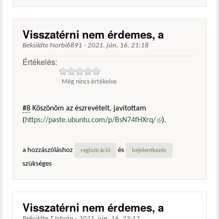
Visszatérni nem érdemes, a
Beküldte
Norbi6891
-
2021. jún. 16. 21:18
Értékelés:
Még nincs értékelve
#8
Köszönöm az észrevételt, javítottam
(
https://paste.ubuntu.com/p/BsN74fHXrq/
(külső
).
hivatkozás)
a hozzászóláshoz
és
regisztráció
bejelentkezés
szükséges
Visszatérni nem érdemes, a
Beküldte
T.István
-
2021. jún. 16. 23:12