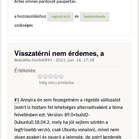
Artes omnes perdocet paupertas.
a hozzászóláshoz
és
regisztráció
bejelentkezés
szükséges
Visszatérni nem érdemes, a
Beküldte
Norbi6891
-
2021. jún. 16. 17:38
Értékelés:
Még nincs értékelve
#1
Annyira én sem feszegetném a régebbi változatot
(ezért is hoztam fel lehetséges alternatívaként a téma
felvetésben ezt: Version: 89.0+build2-
0ubuntu0.18.04.2, mely ha jól sejtem szintén a
legfrissebb verzió, csak Ubuntu vonalon), mivel nem
olyan gyakori és zavaró a jelenség, de azért kezdenék