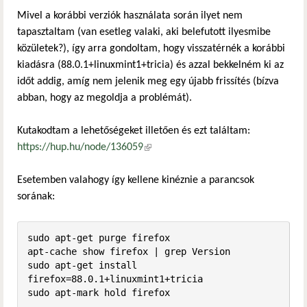
Mivel a korábbi verziók használata során ilyet nem
tapasztaltam (van esetleg valaki, aki belefutott ilyesmibe
közületek?), így arra gondoltam, hogy visszatérnék a korábbi
kiadásra (88.0.1+linuxmint1+tricia) és azzal bekkelném ki az
időt addig, amíg nem jelenik meg egy újabb frissítés (bízva
abban, hogy az megoldja a problémát).
Kutakodtam a lehetőségeket illetően és ezt találtam:
https://hup.hu/node/136059
(külső hivatkozás)
Esetemben valahogy így kellene kinéznie a parancsok
sorának:
sudo apt-get purge firefox

apt-cache show firefox | grep Version

sudo apt-get install 
firefox=88.0.1+linuxmint1+tricia

sudo apt-mark hold firefox