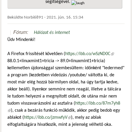
segítségével.
hivatkozá
Beküldte
Norbi6891
-
2021. jún. 16. 15:34
Fórum:
Hálózat és internet
Üdv Mindenki!
A Firefox frissítését követően (
https://ibb.co/wSzND0C
(külső
88.0.1+linuxmint1+tricia -> 89.0+linuxmint1+tricia)
hivatkozás)
kellemetlen újdonsággal szembesültem: időnként "ledermed"
a program (kezdetben videózás /youtube/ váltotta ki, de
most már elég hozzá bármilyen oldal, ha úgy tartja kedve,
akkor beáll). Ilyenkor semmire nem reagál, illetve a tálcára
le tudom helyezni a megnyitott oldalt, de utána már nem
tudom visszavarázsolni az asztalra (
https://ibb.co/87m7yh8
(külső hivatkozás)
), csak a bezárás funkció működik, akkor pedig bedob egy
ablakot (
https://ibb.co/jzmwfyV
(külső hivatkozás)
), mely az ablak
elfoglaltságára hivatkozik, mint a jelenség vélhető oka.