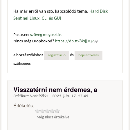
Ha már erről van szó, kapcsolódó téma:
Hard Disk
Sentinel Linux: CLI és GUI
Paste.ee:
szöveg megosztás
Nincs még Dropboxod?
https://db.tt/8kIjjJQ7
(külső
hivatkozás)
a hozzászóláshoz
és
regisztráció
bejelentkezés
szükséges
Visszatérni nem érdemes, a
Beküldte
Norbi6891
-
2021. jún. 17. 17:45
Értékelés:
Még nincs értékelve