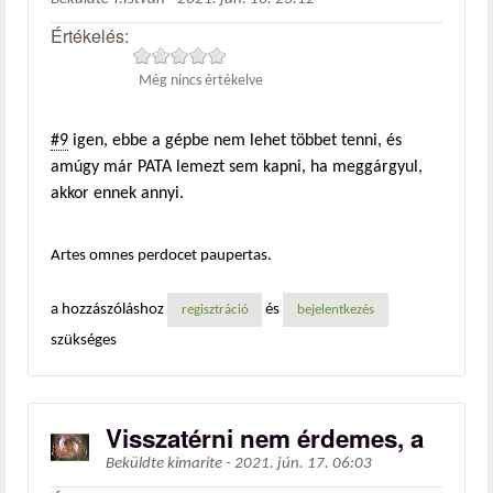
Értékelés:
Még nincs értékelve
#9
igen, ebbe a gépbe nem lehet többet tenni, és
amúgy már PATA lemezt sem kapni, ha meggárgyul,
akkor ennek annyi.
Artes omnes perdocet paupertas.
a hozzászóláshoz
és
regisztráció
bejelentkezés
szükséges
Visszatérni nem érdemes, a
Beküldte
kimarite
-
2021. jún. 17. 06:03