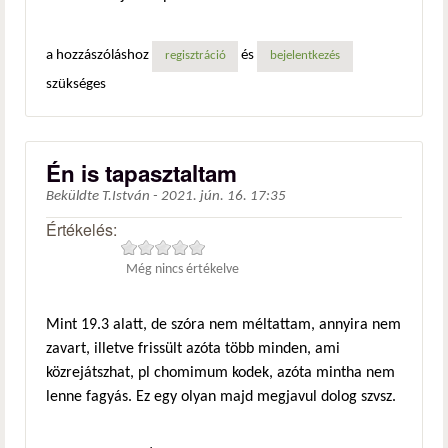
a hozzászóláshoz
és
regisztráció
bejelentkezés
szükséges
Én is tapasztaltam
Beküldte
T.István
-
2021. jún. 16. 17:35
Értékelés:
Még nincs értékelve
Mint 19.3 alatt, de szóra nem méltattam, annyira nem
zavart, illetve frissült azóta több minden, ami
közrejátszhat, pl chomimum kodek, azóta mintha nem
lenne fagyás. Ez egy olyan majd megjavul dolog szvsz.