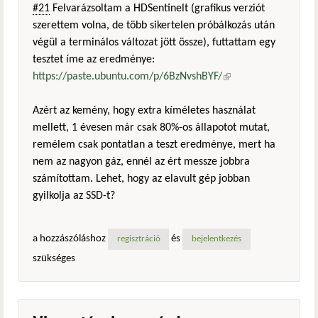
#21
Felvarázsoltam a HDSentinelt (grafikus verziót
szerettem volna, de több sikertelen próbálkozás után
végül a terminálos változat jött össze), futtattam egy
tesztet íme az eredménye:
https://paste.ubuntu.com/p/6BzNvshBYF/
(külső
hivatkozás)
Azért az kemény, hogy extra kíméletes használat
mellett, 1 évesen már csak 80%-os állapotot mutat,
remélem csak pontatlan a teszt eredménye, mert ha
nem az nagyon gáz, ennél az ért messze jobbra
számítottam. Lehet, hogy az elavult gép jobban
gyilkolja az SSD-t?
a hozzászóláshoz
és
regisztráció
bejelentkezés
szükséges