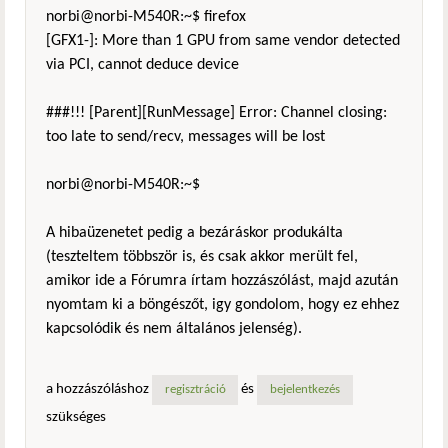
norbi@norbi-M540R:~$ firefox
[GFX1-]: More than 1 GPU from same vendor detected
via PCI, cannot deduce device
###!!! [Parent][RunMessage] Error: Channel closing:
too late to send/recv, messages will be lost
norbi@norbi-M540R:~$
A hibaüzenetet pedig a bezáráskor produkálta
(teszteltem többször is, és csak akkor merült fel,
amikor ide a Fórumra írtam hozzászólást, majd azután
nyomtam ki a böngészőt, igy gondolom, hogy ez ehhez
kapcsolódik és nem általános jelenség).
a hozzászóláshoz
és
regisztráció
bejelentkezés
szükséges