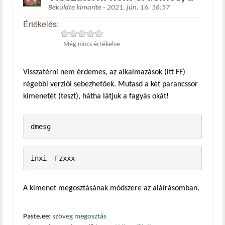
Beküldte
kimarite
-
2021. jún. 16. 16:57
Értékelés:
Még nincs értékelve
Visszatérni nem érdemes, az alkalmazások (itt FF)
régebbi verziói sebezhetőek. Mutasd a két parancssor
kimenetét (teszt), hátha látjuk a fagyás okát!
dmesg
inxi -Fzxxx
A kimenet megosztásának módszere az aláírásomban.
Paste.ee:
szöveg megosztás