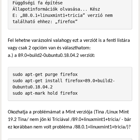
Függőségi fa építése       

Állapotinformációk olvasása... Kész

E: „88.0.1+linuxmint1+tricia” verzió nem 
található ehhez: „firefox”
Fel lehetne varázsolni valahogy ezt a verziót is a fenti listára
vagy csak 2 opcióm van és választhatom:
a.) a 89.0+build2-0ubuntu0.18.04.2 verziót:
sudo apt-get purge firefox

sudo apt-get install firefox=89.0+build2-
0ubuntu0.18.04.2

sudo apt-mark hold firefox
Okozhatja a problémámat a Mint verziója (Tina /Linux Mint
19.2 Tina/ nem jön ki Triciával /89.0+linuxmint1+tricia/ - bár
ez korábban nem volt probléma /88.0.1+linuxmint1+tricia/)?