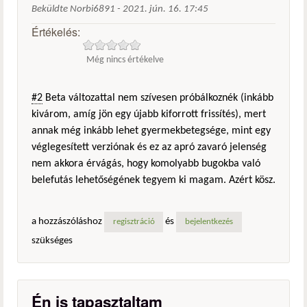
Beküldte
Norbi6891
-
2021. jún. 16. 17:45
Értékelés:
Még nincs értékelve
#2
Beta változattal nem szívesen próbálkoznék (inkább
kivárom, amíg jön egy újabb kiforrott frissítés), mert
annak még inkább lehet gyermekbetegsége, mint egy
véglegesített verziónak és ez az apró zavaró jelenség
nem akkora érvágás, hogy komolyabb bugokba való
belefutás lehetőségének tegyem ki magam. Azért kösz.
a hozzászóláshoz
és
regisztráció
bejelentkezés
szükséges
Én is tapasztaltam