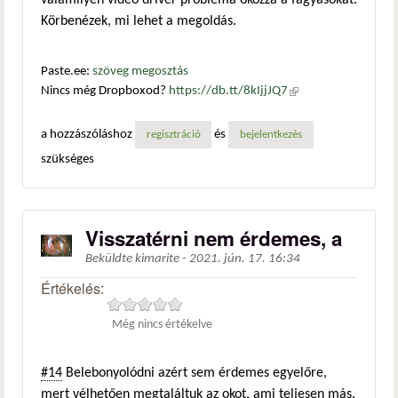
valamilyen videó driver probléma okozza a fagyásokat.
Körbenézek, mi lehet a megoldás.
Paste.ee:
szöveg megosztás
Nincs még Dropboxod?
https://db.tt/8kIjjJQ7
(külső
hivatkozás)
a hozzászóláshoz
és
regisztráció
bejelentkezés
szükséges
Visszatérni nem érdemes, a
Beküldte
kimarite
-
2021. jún. 17. 16:34
Értékelés:
Még nincs értékelve
#14
Belebonyolódni azért sem érdemes egyelőre,
mert vélhetően megtaláltuk az okot, ami teljesen más.