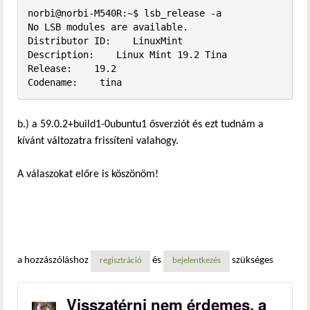
norbi@norbi-M540R:~$ lsb_release -a

No LSB modules are available.

Distributor ID:    LinuxMint

Description:    Linux Mint 19.2 Tina

Release:    19.2

Codename:    tina
b.) a 59.0.2+build1-0ubuntu1 ősverziót és ezt tudnám a
kívánt változatra frissíteni valahogy.
A válaszokat előre is köszönöm!
a hozzászóláshoz
és
szükséges
regisztráció
bejelentkezés
Visszatérni nem érdemes, a