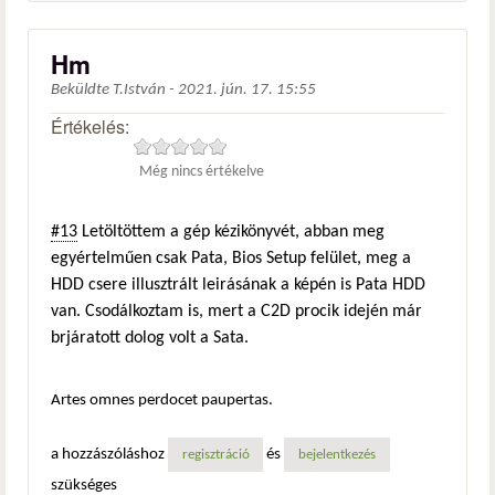
Hm
Beküldte
T.István
-
2021. jún. 17. 15:55
Értékelés:
Még nincs értékelve
#13
Letöltöttem a gép kézikönyvét, abban meg
egyértelműen csak Pata, Bios Setup felület, meg a
HDD csere illusztrált leirásának a képén is Pata HDD
van. Csodálkoztam is, mert a C2D procik idején már
brjáratott dolog volt a Sata.
Artes omnes perdocet paupertas.
a hozzászóláshoz
és
regisztráció
bejelentkezés
szükséges