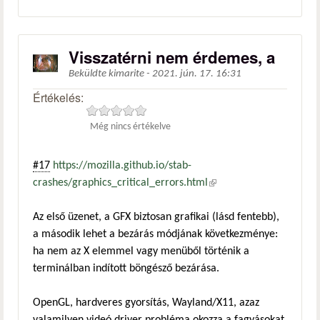
Visszatérni nem érdemes, a
Beküldte
kimarite
-
2021. jún. 17. 16:31
Értékelés:
Még nincs értékelve
#17
https://mozilla.github.io/stab-
crashes/graphics_critical_errors.html
(külső hivatkozás)
Az első üzenet, a GFX biztosan grafikai (lásd fentebb),
a második lehet a bezárás módjának következménye:
ha nem az X elemmel vagy menüből történik a
terminálban indított böngésző bezárása.
OpenGL, hardveres gyorsítás, Wayland/X11, azaz