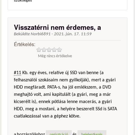
szükséges
Visszatérni nem érdemes, a
Beküldte
Norbi6891
-
2021. jún. 17. 11:59
Értékelés:
Még nincs értékelve
#11
Kb. egy éves, relatíve új SSD van benne (a
felhasználói szokásaim nem gyilkolják), mert a gyári
HDD megfáradt. PATA-s, ha jól emlékszem, a DVD
meghajtó volt, ami kapitulált (a gyári, meg a már
kicserélt is), ennek pótlása lenne macerás, a gyári
HDD, meg a mostani, a helyére beszerelt SSd is SATA
csatlakozással van a géphez kötve.
a hozzászóláshoz
és
regisztráció
bejelentkezés