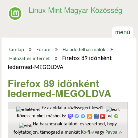
Ugrás a tartalomra
Linux Mint Magyar Közösség
menü
»
»
»
Címlap
Fórum
Haladó felhasználók
Jelenlegi hely
»
Firefox 89 időnként
Hálózat és internet
ledermed-MEGOLDVA
Firefox 89 időnként
ledermed-MEGOLDVA
Ez az oldal a közösségért készül.
Kövess minket máshol is:
Ha hasznosnak találod, és szeretnéd, hogy
folytatódjon, támogasd a munkát
Ko-fi
(külső hivatkozás)
vagy
Paypal
(külső