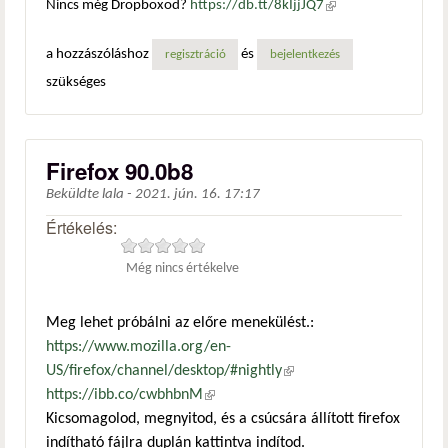
Nincs még Dropboxod?
https://db.tt/8kIjjJQ7
(külső
hivatkozás)
a hozzászóláshoz
és
regisztráció
bejelentkezés
szükséges
Firefox 90.0b8
Beküldte
lala
-
2021. jún. 16. 17:17
Értékelés:
Még nincs értékelve
Meg lehet próbálni az előre menekülést.:
https://www.mozilla.org/en-
US/firefox/channel/desktop/#nightly
(külső hivatkozás)
https://ibb.co/cwbhbnM
(külső hivatkozás)
Kicsomagolod, megnyitod, és a csúcsára állított firefox
indítható fájlra duplán kattintva indítod.