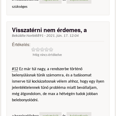
szükséges
Visszatérni nem érdemes, a
Beküldte
Norbi6891
-
2021. jún. 17. 12:04
Értékelés:
Még nincs értékelve
#12
Ez már túl nagy, a rendszerbe történő
belenyúlásnak tűnik számomra, és a tudásomat
ismerve túl kockázatosnak vélem ahhoz, hogy egy ilyen
jelentéktelennek tűnő probléma miatt bevállaljam,
még átgondolom, de max a hétvégén tudok jobban
belebonyolódni.