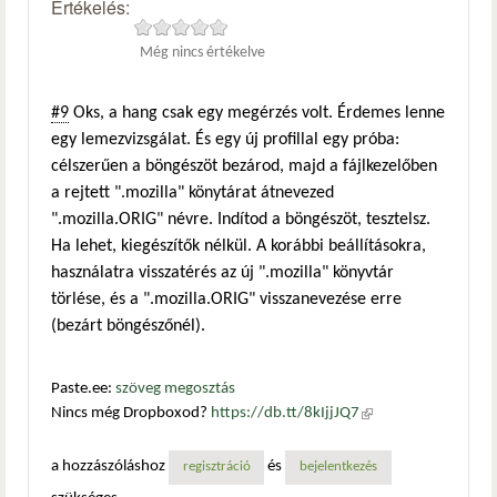
Értékelés:
Még nincs értékelve
#9
Oks, a hang csak egy megérzés volt. Érdemes lenne
egy lemezvizsgálat. És egy új profillal egy próba:
célszerűen a böngészöt bezárod, majd a fájlkezelőben
a rejtett ".mozilla" könytárat átnevezed
".mozilla.ORIG" névre. Indítod a böngészöt, tesztelsz.
Ha lehet, kiegészítők nélkül. A korábbi beállításokra,
használatra visszatérés az új ".mozilla" könyvtár
törlése, és a ".mozilla.ORIG" visszanevezése erre
(bezárt böngészőnél).
Paste.ee:
szöveg megosztás
Nincs még Dropboxod?
https://db.tt/8kIjjJQ7
(külső
hivatkozás)
a hozzászóláshoz
és
regisztráció
bejelentkezés