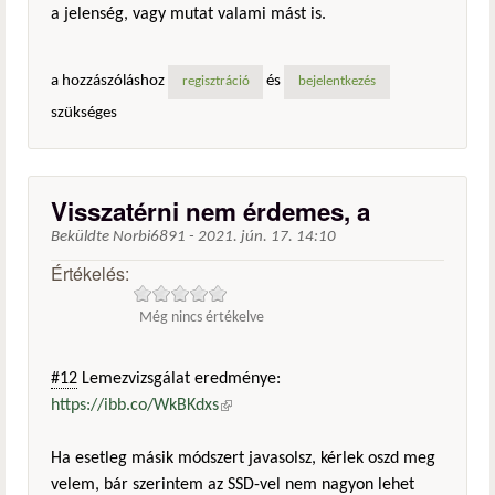
a jelenség, vagy mutat valami mást is.
a hozzászóláshoz
és
regisztráció
bejelentkezés
szükséges
Visszatérni nem érdemes, a
Beküldte
Norbi6891
-
2021. jún. 17. 14:10
Értékelés:
Még nincs értékelve
#12
Lemezvizsgálat eredménye:
https://ibb.co/WkBKdxs
(külső hivatkozás)
Ha esetleg másik módszert javasolsz, kérlek oszd meg
velem, bár szerintem az SSD-vel nem nagyon lehet