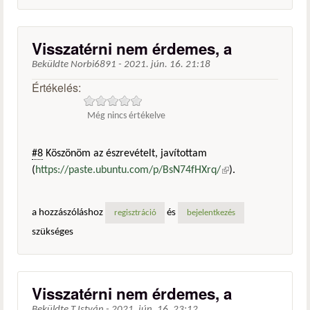
Visszatérni nem érdemes, a
Beküldte
Norbi6891
-
2021. jún. 16. 21:18
Értékelés:
Még nincs értékelve
#8
Köszönöm az észrevételt, javítottam
(
https://paste.ubuntu.com/p/BsN74fHXrq/
(külső
).
hivatkozás)
a hozzászóláshoz
és
regisztráció
bejelentkezés
szükséges
Visszatérni nem érdemes, a
Beküldte
T.István
-
2021. jún. 16. 23:12