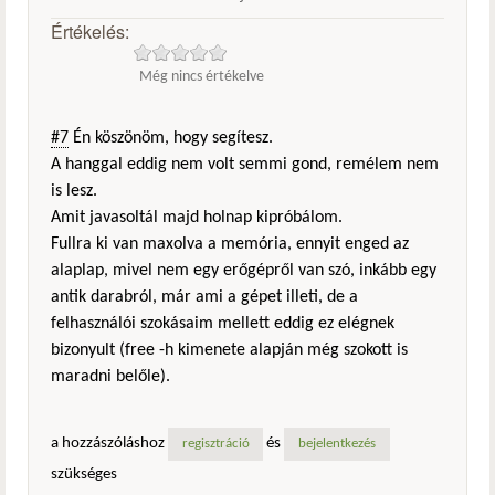
Értékelés:
Még nincs értékelve
#7
Én köszönöm, hogy segítesz.
A hanggal eddig nem volt semmi gond, remélem nem
is lesz.
Amit javasoltál majd holnap kipróbálom.
Fullra ki van maxolva a memória, ennyit enged az
alaplap, mivel nem egy erőgépről van szó, inkább egy
antik darabról, már ami a gépet illeti, de a
felhasználói szokásaim mellett eddig ez elégnek
bizonyult (free -h kimenete alapján még szokott is
maradni belőle).
a hozzászóláshoz
és
regisztráció
bejelentkezés
szükséges