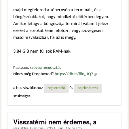
majd megfelezed a képernyőn a terminált, és a
böngészőablakot, hogy mindkettő előtérben legyen.
Amikor lefagy a böngésző,a terminál valamit jelez:
ezeket a sorokat kéne lefotózni vagy szövegesen
másolni (válaszba), ha az is megy.
3.84 GiB nem túl sok RAM-nak.
Paste.ee:
szöveg megosztás
Nincs még Dropboxod?
https://db.tt/8kIjjJQ7
(külső
hivatkozás)
a hozzászóláshoz
és
regisztráció
bejelentkezés
szükséges
Visszatérni nem érdemes, a
Beküldte
T.István
-
2021. jún. 16. 20:12