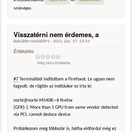
a hozzászóláshoz
és
regisztráció
bejelentkezés
szükséges
Visszatérni nem érdemes, a
Beküldte
Norbi6891
-
2021. jún. 17. 13:33
Értékelés:
Még nincs értékelve
#7
Terminálból indítottam a Firefoxot. Le ugyan nem
fagyott, de rögtön az indításkor ez írta ki:
norbi@norbi-M540R:~$ firefox
[GFX1-]: More than 1 GPU from same vendor detected
via PCI, cannot deduce device
Próbálkozom még többször is, hátha előfordul még ez