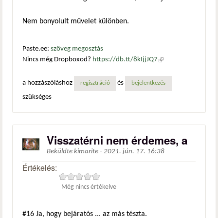
Nem bonyolult művelet különben.
Paste.ee:
szöveg megosztás
Nincs még Dropboxod?
https://db.tt/8kIjjJQ7
(külső
hivatkozás)
a hozzászóláshoz
és
regisztráció
bejelentkezés
szükséges
Visszatérni nem érdemes, a
Beküldte
kimarite
-
2021. jún. 17. 16:38
Értékelés:
Még nincs értékelve
#16
Ja, hogy bejáratós ... az más tészta.