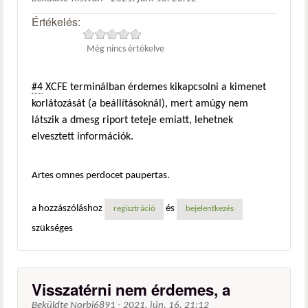
Értékelés:
Még nincs értékelve
#4
XCFE terminálban érdemes kikapcsolni a kimenet
korlátozását (a beállításoknál), mert amúgy nem
látszik a dmesg riport teteje emiatt, lehetnek
elvesztett információk.
Artes omnes perdocet paupertas.
a hozzászóláshoz
és
regisztráció
bejelentkezés
szükséges
Visszatérni nem érdemes, a
Beküldte
Norbi6891
-
2021. jún. 16. 21:12