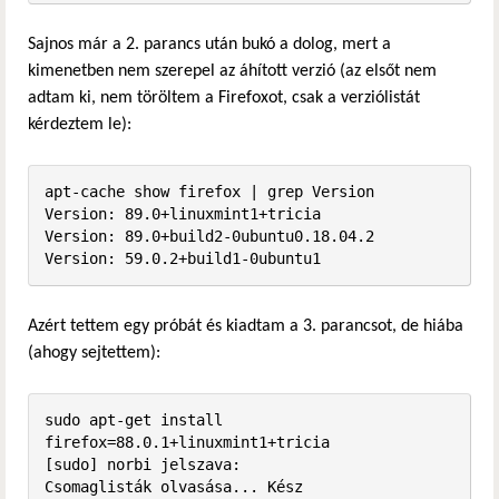
Sajnos már a 2. parancs után bukó a dolog, mert a
kimenetben nem szerepel az áhított verzió (az elsőt nem
adtam ki, nem töröltem a Firefoxot, csak a verziólistát
kérdeztem le):
apt-cache show firefox | grep Version

Version: 89.0+linuxmint1+tricia

Version: 89.0+build2-0ubuntu0.18.04.2

Version: 59.0.2+build1-0ubuntu1
Azért tettem egy próbát és kiadtam a 3. parancsot, de hiába
(ahogy sejtettem):
sudo apt-get install 
firefox=88.0.1+linuxmint1+tricia

[sudo] norbi jelszava:              

Csomaglisták olvasása... Kész
