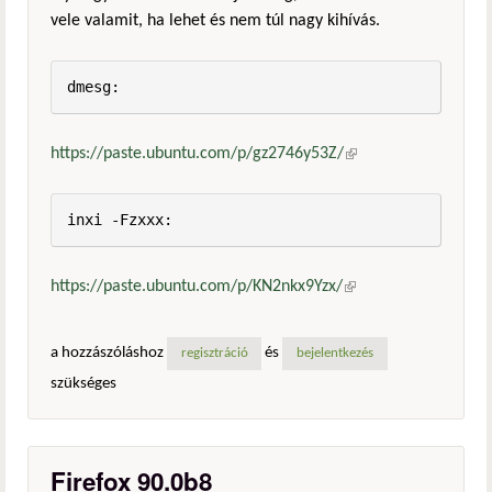
vele valamit, ha lehet és nem túl nagy kihívás.
dmesg:
https://paste.ubuntu.com/p/gz2746y53Z/
(külső
hivatkozás)
inxi -Fzxxx:
https://paste.ubuntu.com/p/KN2nkx9Yzx/
(külső
hivatkozás)
a hozzászóláshoz
és
regisztráció
bejelentkezés
szükséges
Firefox 90.0b8