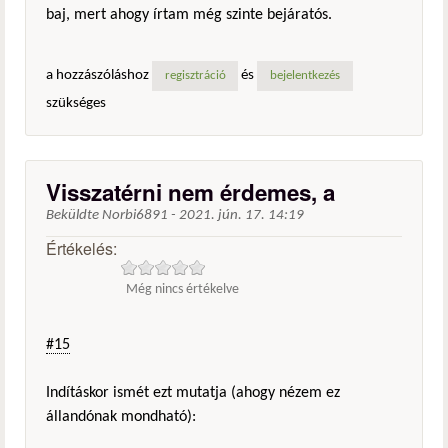
baj, mert ahogy írtam még szinte bejáratós.
a hozzászóláshoz
és
regisztráció
bejelentkezés
szükséges
Visszatérni nem érdemes, a
Beküldte
Norbi6891
-
2021. jún. 17. 14:19
Értékelés:
Még nincs értékelve
#15
Indításkor ismét ezt mutatja (ahogy nézem ez
állandónak mondható):