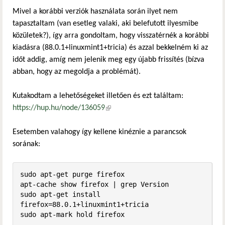
Mivel a korábbi verziók használata során ilyet nem
tapasztaltam (van esetleg valaki, aki belefutott ilyesmibe
közületek?), így arra gondoltam, hogy visszatérnék a korábbi
kiadásra (88.0.1+linuxmint1+tricia) és azzal bekkelném ki az
időt addig, amíg nem jelenik meg egy újabb frissítés (bízva
abban, hogy az megoldja a problémát).
Kutakodtam a lehetőségeket illetően és ezt találtam:
https://hup.hu/node/136059
(külső hivatkozás)
Esetemben valahogy így kellene kinéznie a parancsok
sorának:
sudo apt-get purge firefox

apt-cache show firefox | grep Version

sudo apt-get install 
firefox=88.0.1+linuxmint1+tricia

sudo apt-mark hold firefox