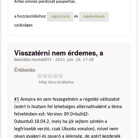
Artes omnes perdocet paupertas.
a hozzászóláshoz
és
regisztráció
bejelentkezés
szükséges
Visszatérni nem érdemes, a
Beküldte
Norbi6891
-
2021. jún. 16. 17:38
Értékelés:
Még nincs értékelve
#1
Annyira én sem feszegetném a régebbi változatot
(ezért is hoztam fel lehetséges alternatívaként a téma
felvetésben ezt: Version: 89.0+build2-
0ubuntu0.18.04.2, mely ha jól sejtem szintén a
legfrissebb verzió, csak Ubuntu vonalon), mivel nem
olyan gyakori és zavaró a jelenség, de azért kezdenék