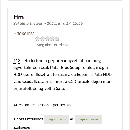
Hm
Beküldte
T.István
-
2021. jún. 17. 15:55
Értékelés:
Még nincs értékelve
#13
Letöltöttem a gép kézikönyvét, abban meg
egyértelműen csak Pata, Bios Setup felület, meg a
HDD csere illusztrált leirásának a képén is Pata HDD
van. Csodálkoztam is, mert a C2D procik idején már
brjáratott dolog volt a Sata.
Artes omnes perdocet paupertas.
a hozzászóláshoz
és
regisztráció
bejelentkezés
szükséges