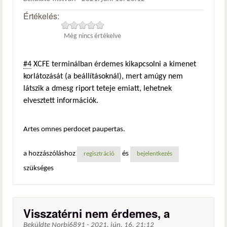
Értékelés:
Még nincs értékelve
#4
XCFE terminálban érdemes kikapcsolni a kimenet
korlátozását (a beállításoknál), mert amúgy nem
látszik a dmesg riport teteje emiatt, lehetnek
elvesztett információk.
Artes omnes perdocet paupertas.
a hozzászóláshoz
és
regisztráció
bejelentkezés
szükséges
Visszatérni nem érdemes, a
Beküldte
Norbi6891
-
2021. jún. 16. 21:12