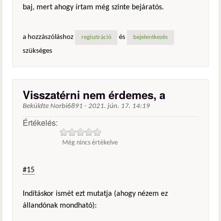
baj, mert ahogy írtam még szinte bejáratós.
a hozzászóláshoz
és
regisztráció
bejelentkezés
szükséges
Visszatérni nem érdemes, a
Beküldte
Norbi6891
-
2021. jún. 17. 14:19
Értékelés:
Még nincs értékelve
#15
Indításkor ismét ezt mutatja (ahogy nézem ez
állandónak mondható):