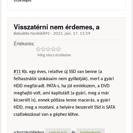
szükséges
Visszatérni nem érdemes, a
Beküldte
Norbi6891
-
2021. jún. 17. 11:59
Értékelés:
Még nincs értékelve
#11
Kb. egy éves, relatíve új SSD van benne (a
felhasználói szokásaim nem gyilkolják), mert a gyári
HDD megfáradt. PATA-s, ha jól emlékszem, a DVD
meghajtó volt, ami kapitulált (a gyári, meg a már
kicserélt is), ennek pótlása lenne macerás, a gyári
HDD, meg a mostani, a helyére beszerelt SSd is SATA
csatlakozással van a géphez kötve.
a hozzászóláshoz
és
regisztráció
bejelentkezés