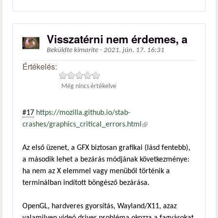
Visszatérni nem érdemes, a
Beküldte
kimarite
-
2021. jún. 17. 16:31
Értékelés:
Még nincs értékelve
#17
https://mozilla.github.io/stab-
crashes/graphics_critical_errors.html
(külső hivatkozás)
Az első üzenet, a GFX biztosan grafikai (lásd fentebb),
a második lehet a bezárás módjának következménye:
ha nem az X elemmel vagy menüből történik a
terminálban indított böngésző bezárása.
OpenGL, hardveres gyorsítás, Wayland/X11, azaz