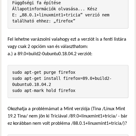
Függőségi fa építése       

Állapotinformációk olvasása... Kész

E: „88.0.1+linuxmint1+tricia” verzió nem 
található ehhez: „firefox”
Fel lehetne varázsolni valahogy ezt a verziót is a fenti listára
vagy csak 2 opcióm van és választhatom:
a.) a 89.0+build2-0ubuntu0.18.04.2 verziót:
sudo apt-get purge firefox

sudo apt-get install firefox=89.0+build2-
0ubuntu0.18.04.2

sudo apt-mark hold firefox
Okozhatja a problémámat a Mint verziója (Tina /Linux Mint
19.2 Tina/ nem jön ki Triciával /89.0+linuxmint1+tricia/ - bár
ez korábban nem volt probléma /88.0.1+linuxmint1+tricia/)?