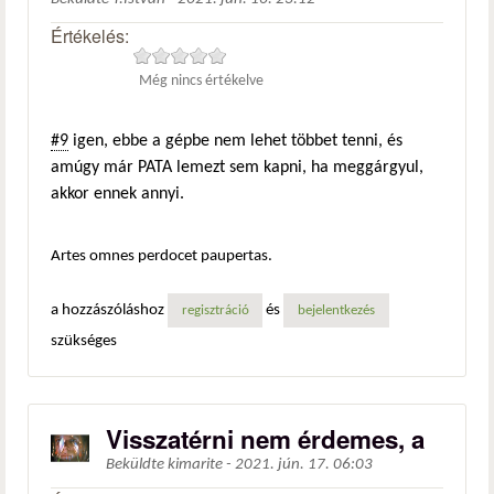
Értékelés:
Még nincs értékelve
#9
igen, ebbe a gépbe nem lehet többet tenni, és
amúgy már PATA lemezt sem kapni, ha meggárgyul,
akkor ennek annyi.
Artes omnes perdocet paupertas.
a hozzászóláshoz
és
regisztráció
bejelentkezés
szükséges
Visszatérni nem érdemes, a
Beküldte
kimarite
-
2021. jún. 17. 06:03