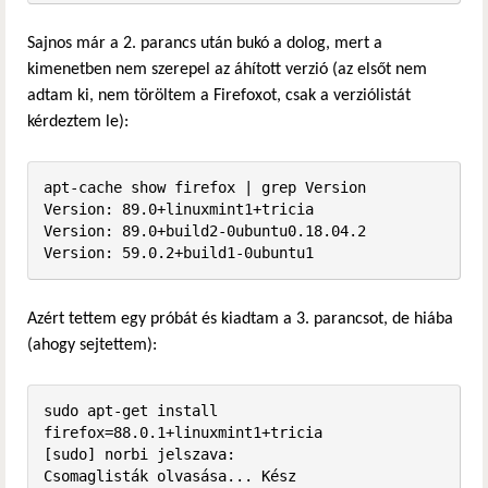
Sajnos már a 2. parancs után bukó a dolog, mert a
kimenetben nem szerepel az áhított verzió (az elsőt nem
adtam ki, nem töröltem a Firefoxot, csak a verziólistát
kérdeztem le):
apt-cache show firefox | grep Version

Version: 89.0+linuxmint1+tricia

Version: 89.0+build2-0ubuntu0.18.04.2

Version: 59.0.2+build1-0ubuntu1
Azért tettem egy próbát és kiadtam a 3. parancsot, de hiába
(ahogy sejtettem):
sudo apt-get install 
firefox=88.0.1+linuxmint1+tricia

[sudo] norbi jelszava:              

Csomaglisták olvasása... Kész
