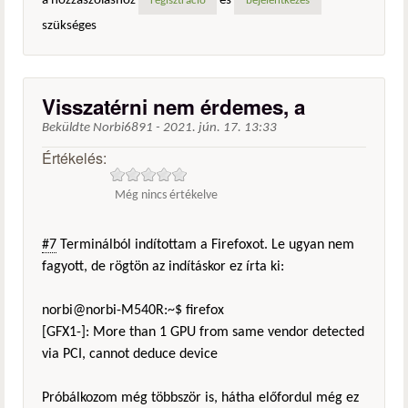
a hozzászóláshoz
és
regisztráció
bejelentkezés
szükséges
Visszatérni nem érdemes, a
Beküldte
Norbi6891
-
2021. jún. 17. 13:33
Értékelés:
Még nincs értékelve
#7
Terminálból indítottam a Firefoxot. Le ugyan nem
fagyott, de rögtön az indításkor ez írta ki:
norbi@norbi-M540R:~$ firefox
[GFX1-]: More than 1 GPU from same vendor detected
via PCI, cannot deduce device
Próbálkozom még többször is, hátha előfordul még ez