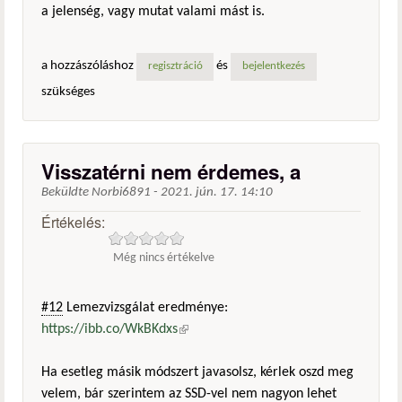
a jelenség, vagy mutat valami mást is.
a hozzászóláshoz
és
regisztráció
bejelentkezés
szükséges
Visszatérni nem érdemes, a
Beküldte
Norbi6891
-
2021. jún. 17. 14:10
Értékelés:
Még nincs értékelve
#12
Lemezvizsgálat eredménye:
https://ibb.co/WkBKdxs
(külső hivatkozás)
Ha esetleg másik módszert javasolsz, kérlek oszd meg
velem, bár szerintem az SSD-vel nem nagyon lehet