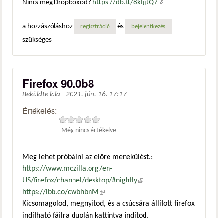
Nincs még Dropboxod?
https://db.tt/8kIjjJQ7
(külső
hivatkozás)
a hozzászóláshoz
és
regisztráció
bejelentkezés
szükséges
Firefox 90.0b8
Beküldte
lala
-
2021. jún. 16. 17:17
Értékelés:
Még nincs értékelve
Meg lehet próbálni az előre menekülést.:
https://www.mozilla.org/en-
US/firefox/channel/desktop/#nightly
(külső hivatkozás)
https://ibb.co/cwbhbnM
(külső hivatkozás)
Kicsomagolod, megnyitod, és a csúcsára állított firefox
indítható fájlra duplán kattintva indítod.