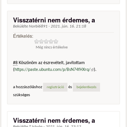
Visszatérni nem érdemes, a
Beküldte
Norbi6891
-
2021. jún. 16. 21:18
Értékelés:
Még nincs értékelve
#8
Köszönöm az észrevételt, javítottam
(
https://paste.ubuntu.com/p/BsN74fHXrq/
(külső
).
hivatkozás)
a hozzászóláshoz
és
regisztráció
bejelentkezés
szükséges
Visszatérni nem érdemes, a
Beküldte
T.István
-
2021. jún. 16. 23:12