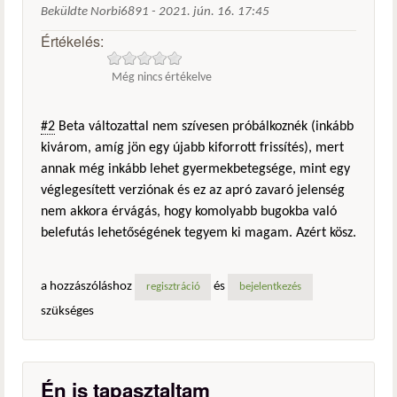
Beküldte
Norbi6891
-
2021. jún. 16. 17:45
Értékelés:
Még nincs értékelve
#2
Beta változattal nem szívesen próbálkoznék (inkább
kivárom, amíg jön egy újabb kiforrott frissítés), mert
annak még inkább lehet gyermekbetegsége, mint egy
véglegesített verziónak és ez az apró zavaró jelenség
nem akkora érvágás, hogy komolyabb bugokba való
belefutás lehetőségének tegyem ki magam. Azért kösz.
a hozzászóláshoz
és
regisztráció
bejelentkezés
szükséges
Én is tapasztaltam