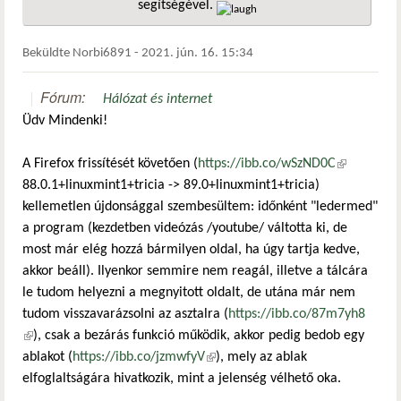
segítségével.
hivatkozá
Beküldte
Norbi6891
-
2021. jún. 16. 15:34
Fórum:
Hálózat és internet
Üdv Mindenki!
A Firefox frissítését követően (
https://ibb.co/wSzND0C
(külső
88.0.1+linuxmint1+tricia -> 89.0+linuxmint1+tricia)
hivatkozás)
kellemetlen újdonsággal szembesültem: időnként "ledermed"
a program (kezdetben videózás /youtube/ váltotta ki, de
most már elég hozzá bármilyen oldal, ha úgy tartja kedve,
akkor beáll). Ilyenkor semmire nem reagál, illetve a tálcára
le tudom helyezni a megnyitott oldalt, de utána már nem
tudom visszavarázsolni az asztalra (
https://ibb.co/87m7yh8
(külső hivatkozás)
), csak a bezárás funkció működik, akkor pedig bedob egy
ablakot (
https://ibb.co/jzmwfyV
(külső hivatkozás)
), mely az ablak
elfoglaltságára hivatkozik, mint a jelenség vélhető oka.