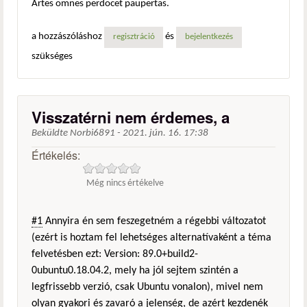
Artes omnes perdocet paupertas.
a hozzászóláshoz
és
regisztráció
bejelentkezés
szükséges
Visszatérni nem érdemes, a
Beküldte
Norbi6891
-
2021. jún. 16. 17:38
Értékelés:
Még nincs értékelve
#1
Annyira én sem feszegetném a régebbi változatot
(ezért is hoztam fel lehetséges alternatívaként a téma
felvetésben ezt: Version: 89.0+build2-
0ubuntu0.18.04.2, mely ha jól sejtem szintén a
legfrissebb verzió, csak Ubuntu vonalon), mivel nem
olyan gyakori és zavaró a jelenség, de azért kezdenék