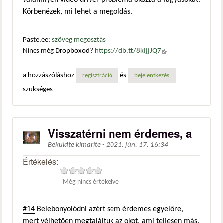
valamilyen videó driver probléma okozza a fagyásokat.
Körbenézek, mi lehet a megoldás.
Paste.ee:
szöveg megosztás
Nincs még Dropboxod?
https://db.tt/8kIjjJQ7
(külső
hivatkozás)
a hozzászóláshoz
és
regisztráció
bejelentkezés
szükséges
Visszatérni nem érdemes, a
Beküldte
kimarite
-
2021. jún. 17. 16:34
Értékelés:
Még nincs értékelve
#14
Belebonyolódni azért sem érdemes egyelőre,
mert vélhetően megtaláltuk az okot, ami teljesen más.