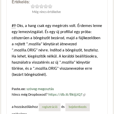
Értékelés:
Még nincs értékelve
#9
Oks, a hang csak egy megérzés volt. Érdemes lenne
egy lemezvizsgálat. És egy új profillal egy próba:
célszerűen a böngészöt bezárod, majd a fájlkezelőben
a rejtett ".mozilla" könytárat átnevezed
".mozilla.ORIG" névre. Indítod a böngészöt, tesztelsz.
Ha lehet, kiegészítők nélkül. A korábbi beállításokra,
használatra visszatérés az új ".mozilla" könyvtár
törlése, és a ".mozilla.ORIG" visszanevezése erre
(bezárt böngészőnél).
Paste.ee:
szöveg megosztás
Nincs még Dropboxod?
https://db.tt/8kIjjJQ7
(külső
hivatkozás)
a hozzászóláshoz
és
regisztráció
bejelentkezés