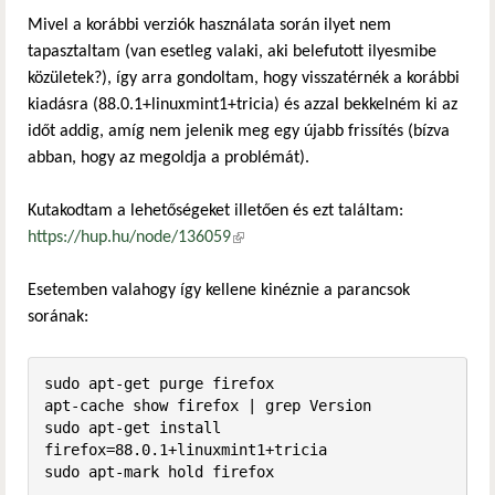
Mivel a korábbi verziók használata során ilyet nem
tapasztaltam (van esetleg valaki, aki belefutott ilyesmibe
közületek?), így arra gondoltam, hogy visszatérnék a korábbi
kiadásra (88.0.1+linuxmint1+tricia) és azzal bekkelném ki az
időt addig, amíg nem jelenik meg egy újabb frissítés (bízva
abban, hogy az megoldja a problémát).
Kutakodtam a lehetőségeket illetően és ezt találtam:
https://hup.hu/node/136059
(külső hivatkozás)
Esetemben valahogy így kellene kinéznie a parancsok
sorának:
sudo apt-get purge firefox

apt-cache show firefox | grep Version

sudo apt-get install 
firefox=88.0.1+linuxmint1+tricia

sudo apt-mark hold firefox