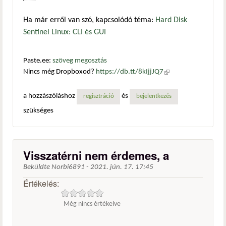
Ha már erről van szó, kapcsolódó téma:
Hard Disk
Sentinel Linux: CLI és GUI
Paste.ee:
szöveg megosztás
Nincs még Dropboxod?
https://db.tt/8kIjjJQ7
(külső
hivatkozás)
a hozzászóláshoz
és
regisztráció
bejelentkezés
szükséges
Visszatérni nem érdemes, a
Beküldte
Norbi6891
-
2021. jún. 17. 17:45
Értékelés:
Még nincs értékelve