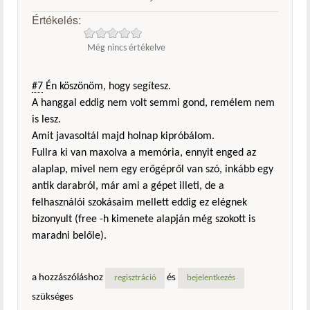
Értékelés:
Még nincs értékelve
#7
Én köszönöm, hogy segítesz.
A hanggal eddig nem volt semmi gond, remélem nem
is lesz.
Amit javasoltál majd holnap kipróbálom.
Fullra ki van maxolva a memória, ennyit enged az
alaplap, mivel nem egy erőgépről van szó, inkább egy
antik darabról, már ami a gépet illeti, de a
felhasználói szokásaim mellett eddig ez elégnek
bizonyult (free -h kimenete alapján még szokott is
maradni belőle).
a hozzászóláshoz
és
regisztráció
bejelentkezés
szükséges