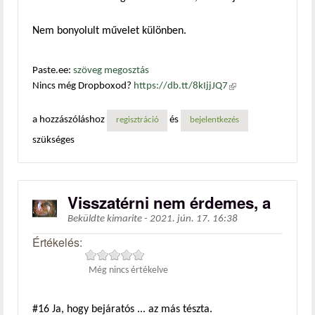
Nem bonyolult művelet különben.
Paste.ee:
szöveg megosztás
Nincs még Dropboxod?
https://db.tt/8kIjjJQ7
(külső
hivatkozás)
a hozzászóláshoz
és
regisztráció
bejelentkezés
szükséges
Visszatérni nem érdemes, a
Beküldte
kimarite
-
2021. jún. 17. 16:38
Értékelés:
Még nincs értékelve
#16
Ja, hogy bejáratós ... az más tészta.