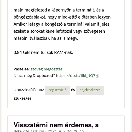
majd megfelezed a képernyőn a terminált, és a
böngészőablakot, hogy mindkettő előtérben legyen.
Amikor lefagy a böngésző,a terminál valamit jelez:
ezeket a sorokat kéne lefotózni vagy szövegesen
másolni (válaszba), ha az is megy.
3.84 GiB nem túl sok RAM-nak.
Paste.ee:
szöveg megosztás
Nincs még Dropboxod?
https://db.tt/8kIjjJQ7
(külső
hivatkozás)
a hozzászóláshoz
és
regisztráció
bejelentkezés
szükséges
Visszatérni nem érdemes, a
Beküldte
T.István
-
2021. jún. 16. 20:12