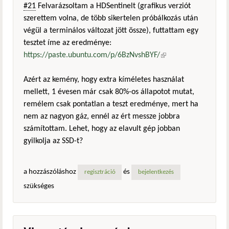
#21
Felvarázsoltam a HDSentinelt (grafikus verziót
szerettem volna, de több sikertelen próbálkozás után
végül a terminálos változat jött össze), futtattam egy
tesztet íme az eredménye:
https://paste.ubuntu.com/p/6BzNvshBYF/
(külső
hivatkozás)
Azért az kemény, hogy extra kíméletes használat
mellett, 1 évesen már csak 80%-os állapotot mutat,
remélem csak pontatlan a teszt eredménye, mert ha
nem az nagyon gáz, ennél az ért messze jobbra
számítottam. Lehet, hogy az elavult gép jobban
gyilkolja az SSD-t?
a hozzászóláshoz
és
regisztráció
bejelentkezés
szükséges