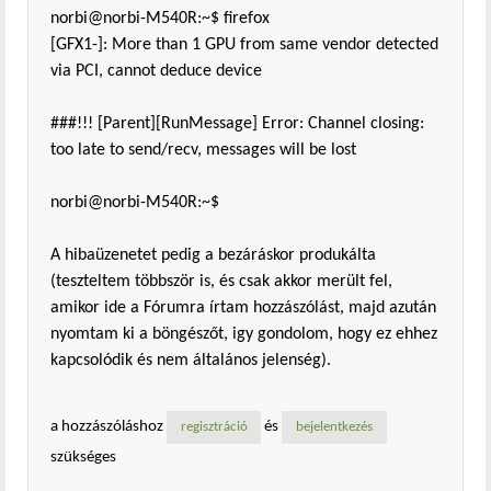
norbi@norbi-M540R:~$ firefox
[GFX1-]: More than 1 GPU from same vendor detected
via PCI, cannot deduce device
###!!! [Parent][RunMessage] Error: Channel closing:
too late to send/recv, messages will be lost
norbi@norbi-M540R:~$
A hibaüzenetet pedig a bezáráskor produkálta
(teszteltem többször is, és csak akkor merült fel,
amikor ide a Fórumra írtam hozzászólást, majd azután
nyomtam ki a böngészőt, igy gondolom, hogy ez ehhez
kapcsolódik és nem általános jelenség).
a hozzászóláshoz
és
regisztráció
bejelentkezés
szükséges