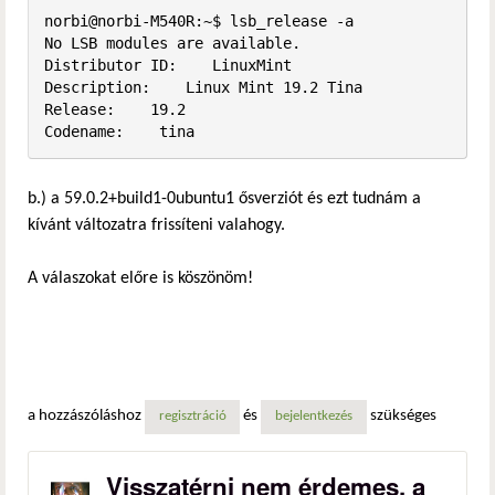
norbi@norbi-M540R:~$ lsb_release -a

No LSB modules are available.

Distributor ID:    LinuxMint

Description:    Linux Mint 19.2 Tina

Release:    19.2

Codename:    tina
b.) a 59.0.2+build1-0ubuntu1 ősverziót és ezt tudnám a
kívánt változatra frissíteni valahogy.
A válaszokat előre is köszönöm!
a hozzászóláshoz
és
szükséges
regisztráció
bejelentkezés
Visszatérni nem érdemes, a