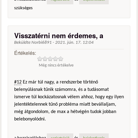
szükséges
Visszatérni nem érdemes, a
Beküldte
Norbi6891
-
2021. jún. 17. 12:04
Értékelés:
Még nincs értékelve
#12
Ez már túl nagy, a rendszerbe történő
belenyúlásnak tűnik számomra, és a tudásomat
ismerve túl kockázatosnak vélem ahhoz, hogy egy ilyen
jelentéktelennek tűnő probléma miatt bevállaljam,
még átgondolom, de max a hétvégén tudok jobban
belebonyolódni.