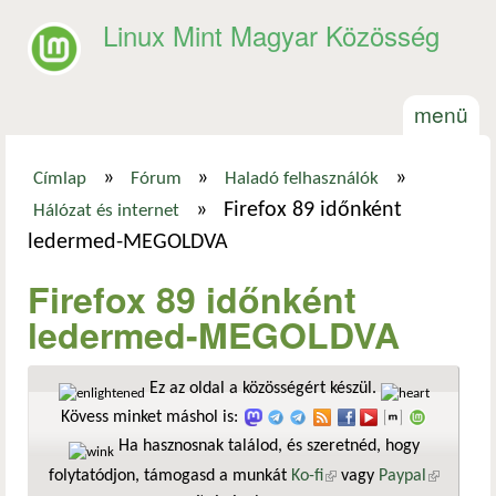
Ugrás a tartalomra
Linux Mint Magyar Közösség
menü
»
»
»
Címlap
Fórum
Haladó felhasználók
Jelenlegi hely
»
Firefox 89 időnként
Hálózat és internet
ledermed-MEGOLDVA
Firefox 89 időnként
ledermed-MEGOLDVA
Ez az oldal a közösségért készül.
Kövess minket máshol is:
Ha hasznosnak találod, és szeretnéd, hogy
folytatódjon, támogasd a munkát
Ko-fi
(külső hivatkozás)
vagy
Paypal
(külső