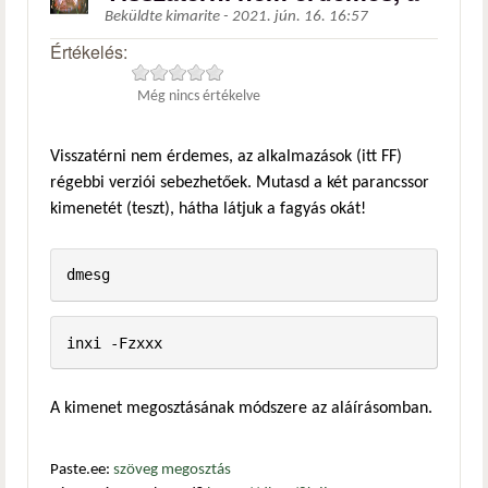
Beküldte
kimarite
-
2021. jún. 16. 16:57
Értékelés:
Még nincs értékelve
Visszatérni nem érdemes, az alkalmazások (itt FF)
régebbi verziói sebezhetőek. Mutasd a két parancssor
kimenetét (teszt), hátha látjuk a fagyás okát!
dmesg
inxi -Fzxxx
A kimenet megosztásának módszere az aláírásomban.
Paste.ee:
szöveg megosztás