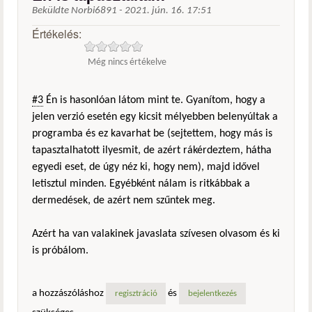
Beküldte
Norbi6891
-
2021. jún. 16. 17:51
Értékelés:
Még nincs értékelve
#3
Én is hasonlóan látom mint te. Gyanítom, hogy a
jelen verzió esetén egy kicsit mélyebben belenyúltak a
programba és ez kavarhat be (sejtettem, hogy más is
tapasztalhatott ilyesmit, de azért rákérdeztem, hátha
egyedi eset, de úgy néz ki, hogy nem), majd idővel
letisztul minden. Egyébként nálam is ritkábbak a
dermedések, de azért nem szűntek meg.
Azért ha van valakinek javaslata szívesen olvasom és ki
is próbálom.
a hozzászóláshoz
és
regisztráció
bejelentkezés