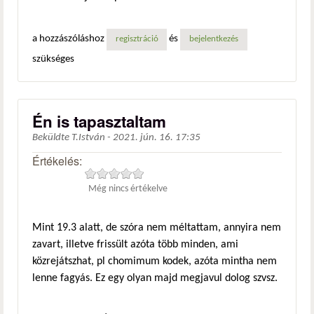
a hozzászóláshoz
és
regisztráció
bejelentkezés
szükséges
Én is tapasztaltam
Beküldte
T.István
-
2021. jún. 16. 17:35
Értékelés:
Még nincs értékelve
Mint 19.3 alatt, de szóra nem méltattam, annyira nem
zavart, illetve frissült azóta több minden, ami
közrejátszhat, pl chomimum kodek, azóta mintha nem
lenne fagyás. Ez egy olyan majd megjavul dolog szvsz.