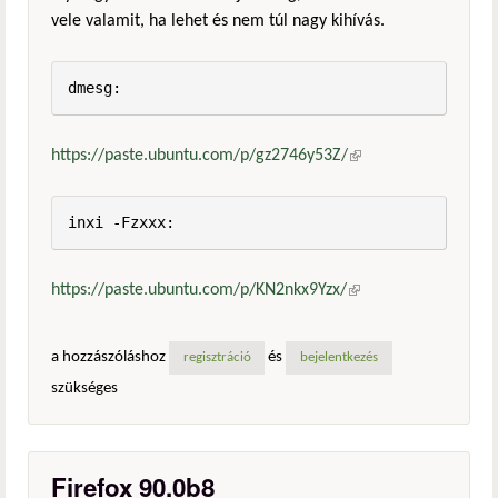
vele valamit, ha lehet és nem túl nagy kihívás.
dmesg:
https://paste.ubuntu.com/p/gz2746y53Z/
(külső
hivatkozás)
inxi -Fzxxx:
https://paste.ubuntu.com/p/KN2nkx9Yzx/
(külső
hivatkozás)
a hozzászóláshoz
és
regisztráció
bejelentkezés
szükséges
Firefox 90.0b8