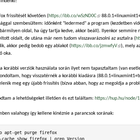
indenki!
fox frissítését követően (
https://ibb.co/wSzND0C
(külső hivatkozás)
88.0.1+linuxmint1+t
ággal szembesültem: időnként "ledermed" a program (kezdetben vide
bármilyen oldal, ha úgy tartja kedve, akkor beáll). Ilyenkor semmire 
tott oldalt, de utána már nem tudom visszavarázsolni az asztalra (
ht
k, akkor pedig bedob egy ablakot (
https://ibb.co/jzmwfyV
(külső hiva
), mely a
ő oka.
a korábbi verziók használata során ilyet nem tapasztaltam (van esetleg
ondoltam, hogy visszatérnék a korábbi kiadásra (88.0.1+linuxmint1+tr
lenik meg egy újabb frissítés (bízva abban, hogy az megoldja a prob
dtam a lehetőségeket illetően és ezt találtam:
https://hup.hu/node/
ben valahogy így kellene kinéznie a parancsok sorának:
o apt-get purge firefox

-cache show firefox | grep Version
