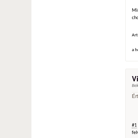
Min
ch
Art
a h
V
Be
Ér
#1
fel