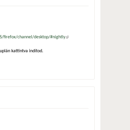
S/firefox/channel/desktop/#nightly
(külső
hivatkozás)
uplán kattintva indítod.