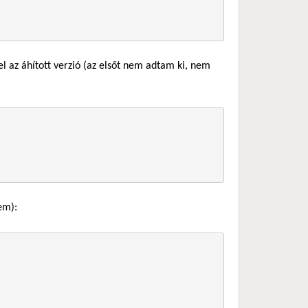
 az áhított verzió (az elsőt nem adtam ki, nem
em):