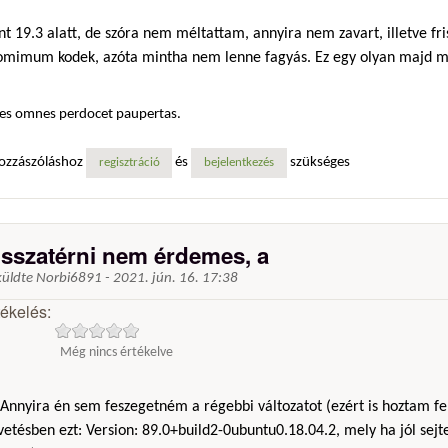
t 19.3 alatt, de szóra nem méltattam, annyira nem zavart, illetve fri
omimum kodek, azóta mintha nem lenne fagyás. Ez egy olyan majd me
es omnes perdocet paupertas.
ozzászóláshoz
és
szükséges
regisztráció
bejelentkezés
isszatérni nem érdemes, a
küldte
Norbi6891
-
2021. jún. 16. 17:38
tékelés:
Még nincs értékelve
Annyira én sem feszegetném a régebbi változatot (ezért is hoztam fe
vetésben ezt: Version: 89.0+build2-0ubuntu0.18.04.2, mely ha jól sejt