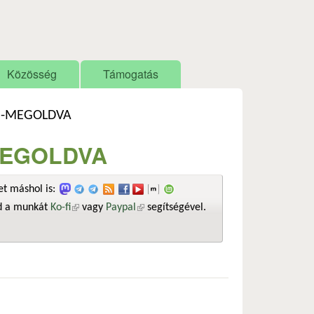
Közösség
Támogatás
ed-MEGOLDVA
-MEGOLDVA
t máshol is:
sd a munkát
Ko-fi
(külső hivatkozás)
vagy
Paypal
(külső hivatkozás)
segítségével.