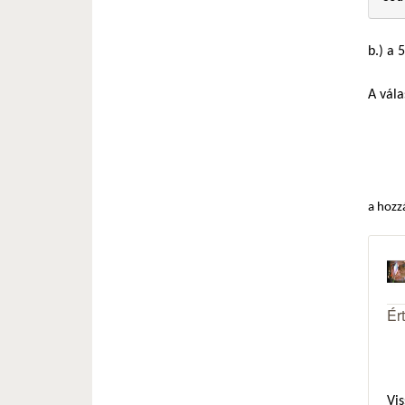
b.) a 
A vála
a hozz
Ér
Vis