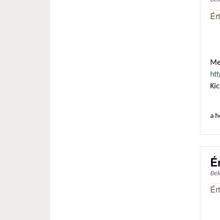
Ér
Me
ht
Kic
a h
É
Be
Ér