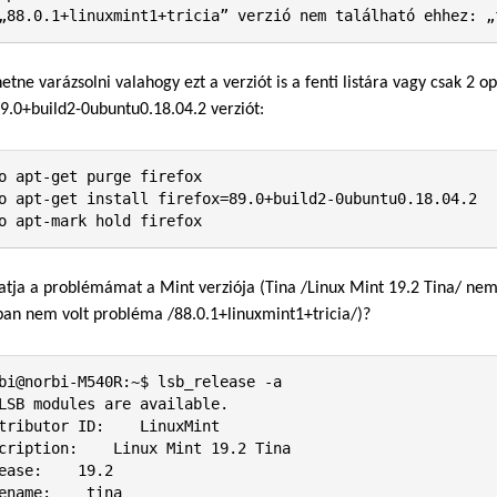
„88.0.1+linuxmint1+tricia” verzió nem található ehhez: „
hetne varázsolni valahogy ezt a verziót is a fenti listára vagy csak 2 
89.0+build2-0ubuntu0.18.04.2 verziót:
o apt-get purge firefox

o apt-get install firefox=89.0+build2-0ubuntu0.18.04.2

o apt-mark hold firefox
tja a problémámat a Mint verziója (Tina /Linux Mint 19.2 Tina/ nem j
an nem volt probléma /88.0.1+linuxmint1+tricia/)?
bi@norbi-M540R:~$ lsb_release -a

LSB modules are available.

tributor ID:    LinuxMint

cription:    Linux Mint 19.2 Tina

ease:    19.2

ename:    tina