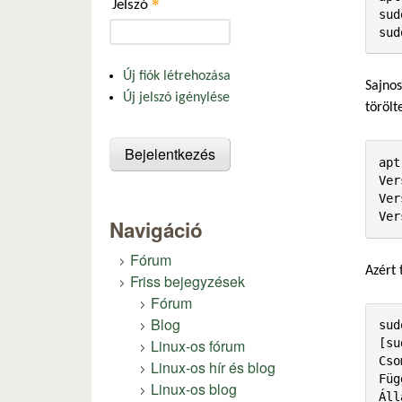
*
Jelszó
sud
sud
Új fiók létrehozása
Sajnos
Új jelszó igénylése
törölt
apt
Ver
Ver
Ver
Navigáció
Fórum
Azért 
Friss bejegyzések
Fórum
Blog
sud
Linux-os fórum
[su
Cso
Linux-os hír és blog
Füg
Linux-os blog
Áll