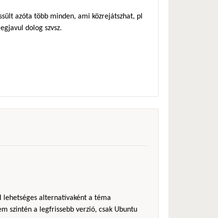
ssült azóta több minden, ami közrejátszhat, pl
gjavul dolog szvsz.
l lehetséges alternatívaként a téma
em szintén a legfrissebb verzió, csak Ubuntu