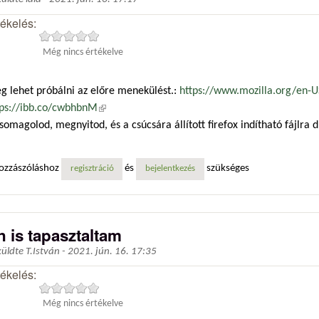
tékelés:
Még nincs értékelve
g lehet próbálni az előre menekülést.:
https://www.mozilla.org/en-U
tps://ibb.co/cwbhbnM
(külső hivatkozás)
somagolod, megnyitod, és a csúcsára állított firefox indítható fájlra d
ozzászóláshoz
és
szükséges
regisztráció
bejelentkezés
n is tapasztaltam
küldte
T.István
-
2021. jún. 16. 17:35
tékelés:
Még nincs értékelve