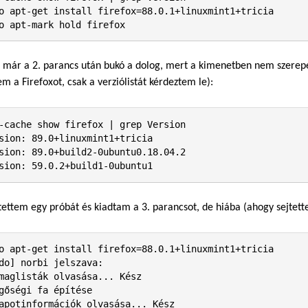
o apt-get install firefox=88.0.1+linuxmint1+tricia

o apt-mark hold firefox
 már a 2. parancs után bukó a dolog, mert a kimenetben nem szerepel
em a Firefoxot, csak a verziólistát kérdeztem le):
-cache show firefox | grep Version

sion: 89.0+linuxmint1+tricia

sion: 89.0+build2-0ubuntu0.18.04.2

sion: 59.0.2+build1-0ubuntu1
tettem egy próbát és kiadtam a 3. parancsot, de hiába (ahogy sejtett
o apt-get install firefox=88.0.1+linuxmint1+tricia

do] norbi jelszava:              

maglisták olvasása... Kész

gőségi fa építése       

apotinformációk olvasása... Kész
