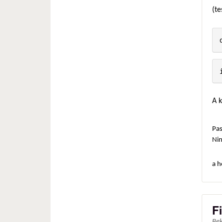
(te
A 
Pas
Ni
a h
F
Be