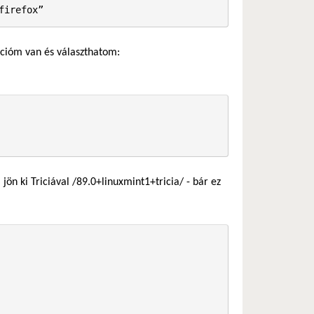
firefox”
opcióm van és választhatom:
ön ki Triciával /89.0+linuxmint1+tricia/ - bár ez