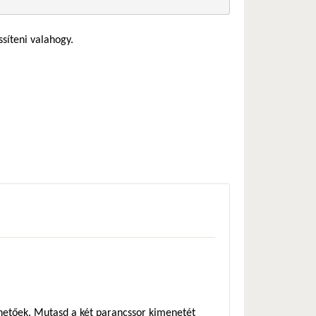
ssíteni valahogy.
zhetőek. Mutasd a két parancssor kimenetét