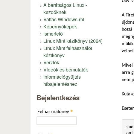
Üdv M
A barátságos Linux -
kezdőknek
A Fire
Váltás Windows-ról
újdons
Képernyőképek
hozzá 
Ismertető
megnyi
Linux Mint kézikönyv (2024)
működi
Linux Mint felhasználói
vélhet
kézikönyv
Verziók
Mivel 
Videók és bemutatók
arra g
Információgyűjtés
nem je
hibajelentéshez
Kutako
Bejelentkezés
Esetem
*
Felhasználónév
sud
apt