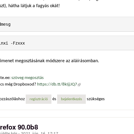
szt), hátha látjuk a fagyás okát!
dmesg
inxi -Fzxxx
kimenet megosztásának módszere az aláírásomban.
te.ee:
szöveg megosztás
ncs még Dropboxod?
https://db.tt/8kIjjJQ7
(külső hivatkozás)
ozzászóláshoz
és
szükséges
regisztráció
bejelentkezés
irefox 90.0b8
küldte
lala
-
2021. jún. 16. 17:17