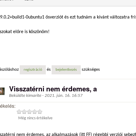
59.0.2+build1-0ubuntu1 ősverziót és ezt tudnám a kívánt változatra fri
szokat előre is köszönöm!
ászóláshoz
és
szükséges
regisztráció
bejelentkezés
Visszatérni nem érdemes, a
Beküldte
kimarite
-
2021. jún. 16. 16:57
tékelés:
Még nincs értékelve
szatérni nem érdemes, az alkalmazások (itt FF) régebbi verziói sebe