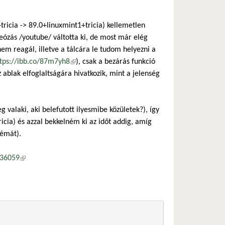
ricia -> 89.0+linuxmint1+tricia) kellemetlen
ózás /youtube/ váltotta ki, de most már elég
nem reagál, illetve a tálcára le tudom helyezni a
tps://ibb.co/87m7yh8
(külső hivatkozás)
), csak a bezárás funkció
tkozás)
z ablak elfoglaltságára hivatkozik, mint a jelenség
 valaki, aki belefutott ilyesmibe közületek?), így
icia) és azzal bekkelném ki az időt addig, amíg
lémát).
136059
(külső hivatkozás)