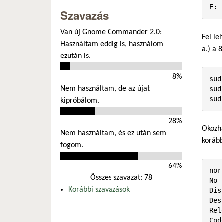
E: 
Szavazás
Van új Gnome Commander 2.0:
Fel le
Használtam eddig is, használom
a.) a 
ezután is.
8%
sud
Nem használtam, de az újat
sud
sud
kipróbálom.
28%
Okozha
Nem használtam, és ez után sem
korább
fogom.
64%
nor
Összes szavazat: 78
No 
Korábbi szavazások
Dis
Des
Rel
Cod