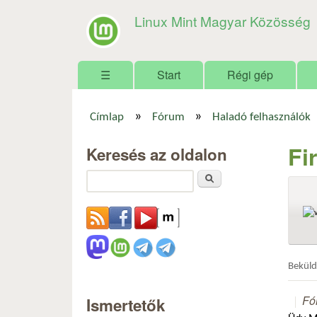
Linux Mint Magyar Közösség
Főmenü
☰
Start
Régi gép
»
»
Címlap
Fórum
Haladó felhasználók
Jelenlegi hely
Fi
Keresés az oldalon
Keresés
Bekül
Fó
Ismertetők