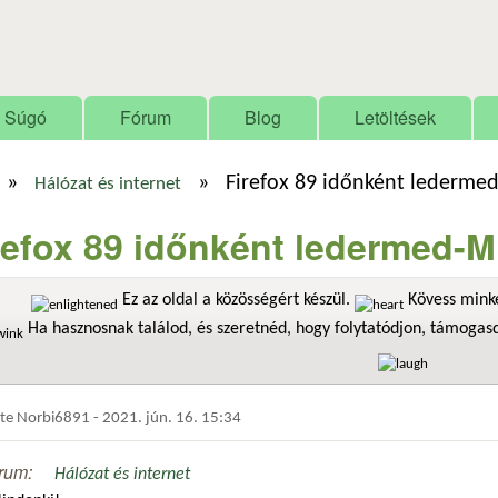
Ugrás a tartalomra
Súgó
Fórum
Blog
Letöltések
»
»
Firefox 89 időnként lederm
Hálózat és internet
refox 89 időnként ledermed
Ez az oldal a közösségért készül.
Kövess minke
Ha hasznosnak találod, és szeretnéd, hogy folytatódjon, támoga
dte
Norbi6891
-
2021. jún. 16. 15:34
rum:
Hálózat és internet