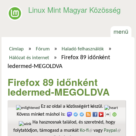
Ugrás a tartalomra
Linux Mint Magyar Közösség
menü
»
»
»
Címlap
Fórum
Haladó felhasználók
Jelenlegi hely
»
Firefox 89 időnként
Hálózat és internet
ledermed-MEGOLDVA
Firefox 89 időnként
ledermed-MEGOLDVA
Ez az oldal a közösségért készül.
Kövess minket máshol is:
Ha hasznosnak találod, és szeretnéd, hogy
folytatódjon, támogasd a munkát
Ko-fi
(külső hivatkozás)
vagy
Paypal
(külső