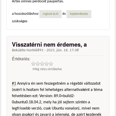
Artes omnes perdocet paupertas.
a hozzászóláshoz
és
regisztráció
bejelentkezés
szükséges
Visszatérni nem érdemes, a
Beküldte
Norbi6891
-
2021. jún. 16. 17:38
Értékelés:
Még nincs értékelve
#1
Annyira én sem feszegetném a régebbi változatot
(ezért is hoztam fel lehetséges alternatívaként a téma
felvetésben ezt: Version: 89.0+build2-
0ubuntu0.18.04.2, mely ha jól sejtem szintén a
legfrissebb verzió, csak Ubuntu vonalon), mivel nem
olyan gyakori és zavaró a jelenség, de azért kezdenék