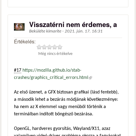
Visszatérni nem érdemes, a
Beküldte
kimarite
-
2021. jún. 17. 16:31
Értékelés:
Még nincs értékelve
#17
https://mozilla.github.io/stab-
crashes/graphics_critical_errors.html
(külső hivatkozás)
Az első üzenet, a GFX biztosan grafikai (lásd fentebb),
a második lehet a bezárás módjának következménye:
ha nem az X elemmel vagy menüből történik a
terminálban indított böngésző bezárása.
OpenGL, hardveres gyorsítás, Wayland/X11, azaz