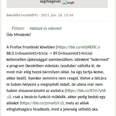
segítségével.
hivatkozá
Beküldte
Norbi6891
-
2021. jún. 16. 15:34
Fórum:
Hálózat és internet
Üdv Mindenki!
A Firefox frissítését követően (
https://ibb.co/wSzND0C
(külső
88.0.1+linuxmint1+tricia -> 89.0+linuxmint1+tricia)
hivatkozás)
kellemetlen újdonsággal szembesültem: időnként "ledermed"
a program (kezdetben videózás /youtube/ váltotta ki, de
most már elég hozzá bármilyen oldal, ha úgy tartja kedve,
akkor beáll). Ilyenkor semmire nem reagál, illetve a tálcára
le tudom helyezni a megnyitott oldalt, de utána már nem
tudom visszavarázsolni az asztalra (
https://ibb.co/87m7yh8
(külső hivatkozás)
), csak a bezárás funkció működik, akkor pedig bedob egy
ablakot (
https://ibb.co/jzmwfyV
(külső hivatkozás)
), mely az ablak
elfoglaltságára hivatkozik, mint a jelenség vélhető oka.