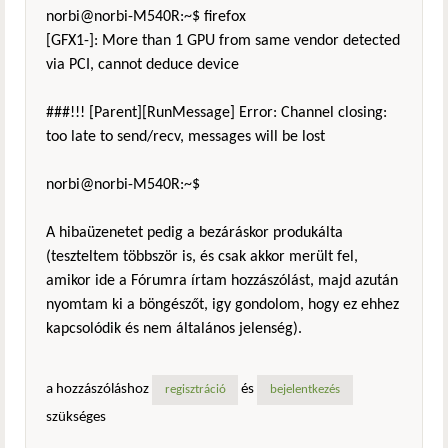
norbi@norbi-M540R:~$ firefox
[GFX1-]: More than 1 GPU from same vendor detected
via PCI, cannot deduce device
###!!! [Parent][RunMessage] Error: Channel closing:
too late to send/recv, messages will be lost
norbi@norbi-M540R:~$
A hibaüzenetet pedig a bezáráskor produkálta
(teszteltem többször is, és csak akkor merült fel,
amikor ide a Fórumra írtam hozzászólást, majd azután
nyomtam ki a böngészőt, igy gondolom, hogy ez ehhez
kapcsolódik és nem általános jelenség).
a hozzászóláshoz
és
regisztráció
bejelentkezés
szükséges