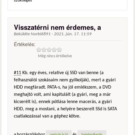
szükséges
Visszatérni nem érdemes, a
Beküldte
Norbi6891
-
2021. jún. 17. 11:59
Értékelés:
Még nincs értékelve
#11
Kb. egy éves, relatíve új SSD van benne (a
felhasználói szokásaim nem gyilkolják), mert a gyári
HDD megfáradt. PATA-s, ha jól emlékszem, a DVD
meghajtó volt, ami kapitulált (a gyári, meg a már
kicserélt is), ennek pótlása lenne macerás, a gyári
HDD, meg a mostani, a helyére beszerelt SSd is SATA
csatlakozással van a géphez kötve.
a hozzászóláshoz
és
regisztráció
bejelentkezés