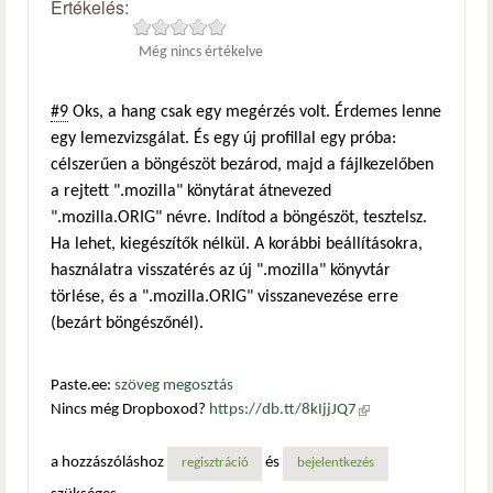
Értékelés:
Még nincs értékelve
#9
Oks, a hang csak egy megérzés volt. Érdemes lenne
egy lemezvizsgálat. És egy új profillal egy próba:
célszerűen a böngészöt bezárod, majd a fájlkezelőben
a rejtett ".mozilla" könytárat átnevezed
".mozilla.ORIG" névre. Indítod a böngészöt, tesztelsz.
Ha lehet, kiegészítők nélkül. A korábbi beállításokra,
használatra visszatérés az új ".mozilla" könyvtár
törlése, és a ".mozilla.ORIG" visszanevezése erre
(bezárt böngészőnél).
Paste.ee:
szöveg megosztás
Nincs még Dropboxod?
https://db.tt/8kIjjJQ7
(külső
hivatkozás)
a hozzászóláshoz
és
regisztráció
bejelentkezés