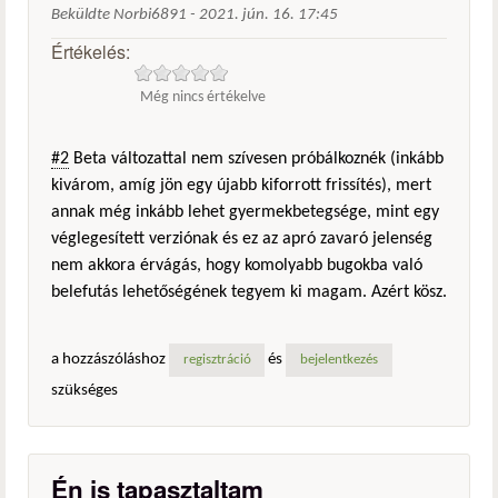
Beküldte
Norbi6891
-
2021. jún. 16. 17:45
Értékelés:
Még nincs értékelve
#2
Beta változattal nem szívesen próbálkoznék (inkább
kivárom, amíg jön egy újabb kiforrott frissítés), mert
annak még inkább lehet gyermekbetegsége, mint egy
véglegesített verziónak és ez az apró zavaró jelenség
nem akkora érvágás, hogy komolyabb bugokba való
belefutás lehetőségének tegyem ki magam. Azért kösz.
a hozzászóláshoz
és
regisztráció
bejelentkezés
szükséges
Én is tapasztaltam