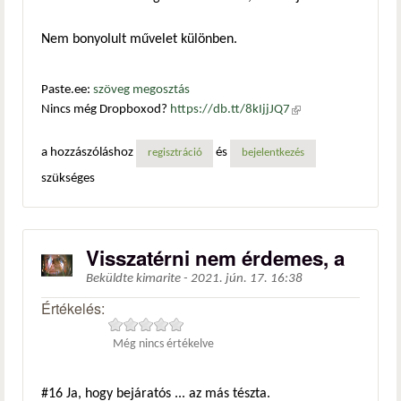
Nem bonyolult művelet különben.
Paste.ee:
szöveg megosztás
Nincs még Dropboxod?
https://db.tt/8kIjjJQ7
(külső
hivatkozás)
a hozzászóláshoz
és
regisztráció
bejelentkezés
szükséges
Visszatérni nem érdemes, a
Beküldte
kimarite
-
2021. jún. 17. 16:38
Értékelés:
Még nincs értékelve
#16
Ja, hogy bejáratós ... az más tészta.