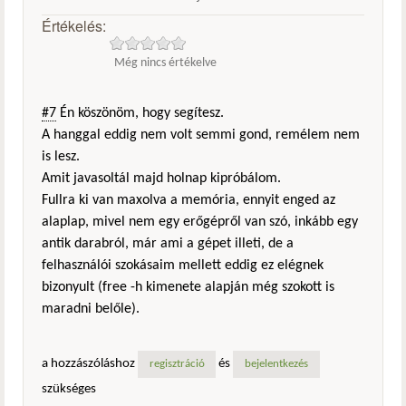
Értékelés:
Még nincs értékelve
#7
Én köszönöm, hogy segítesz.
A hanggal eddig nem volt semmi gond, remélem nem
is lesz.
Amit javasoltál majd holnap kipróbálom.
Fullra ki van maxolva a memória, ennyit enged az
alaplap, mivel nem egy erőgépről van szó, inkább egy
antik darabról, már ami a gépet illeti, de a
felhasználói szokásaim mellett eddig ez elégnek
bizonyult (free -h kimenete alapján még szokott is
maradni belőle).
a hozzászóláshoz
és
regisztráció
bejelentkezés
szükséges