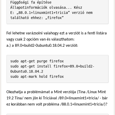
Függőségi fa építése       

Állapotinformációk olvasása... Kész

E: „88.0.1+linuxmint1+tricia” verzió nem 
található ehhez: „firefox”
Fel lehetne varázsolni valahogy ezt a verziót is a fenti listára
vagy csak 2 opcióm van és választhatom:
a.) a 89.0+build2-0ubuntu0.18.04.2 verziót:
sudo apt-get purge firefox

sudo apt-get install firefox=89.0+build2-
0ubuntu0.18.04.2

sudo apt-mark hold firefox
Okozhatja a problémámat a Mint verziója (Tina /Linux Mint
19.2 Tina/ nem jön ki Triciával /89.0+linuxmint1+tricia/ - bár
ez korábban nem volt probléma /88.0.1+linuxmint1+tricia/)?