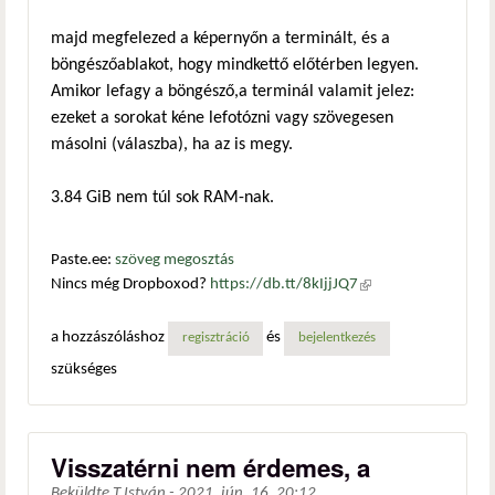
majd megfelezed a képernyőn a terminált, és a
böngészőablakot, hogy mindkettő előtérben legyen.
Amikor lefagy a böngésző,a terminál valamit jelez:
ezeket a sorokat kéne lefotózni vagy szövegesen
másolni (válaszba), ha az is megy.
3.84 GiB nem túl sok RAM-nak.
Paste.ee:
szöveg megosztás
Nincs még Dropboxod?
https://db.tt/8kIjjJQ7
(külső
hivatkozás)
a hozzászóláshoz
és
regisztráció
bejelentkezés
szükséges
Visszatérni nem érdemes, a
Beküldte
T.István
-
2021. jún. 16. 20:12