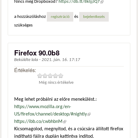
Nincs még Dropboxod?
https://db.tt/8kIjjJQ7
(külső
hivatkozás)
a hozzászóláshoz
és
regisztráció
bejelentkezés
szükséges
Firefox 90.0b8
Beküldte
lala
-
2021. jún. 16. 17:17
Értékelés:
Még nincs értékelve
Meg lehet próbálni az előre menekülést.:
https://www.mozilla.org/en-
US/firefox/channel/desktop/#nightly
(külső hivatkozás)
https://ibb.co/cwbhbnM
(külső hivatkozás)
Kicsomagolod, megnyitod, és a csúcsára állított firefox
indítható fájlra duplán kattintva indítod.