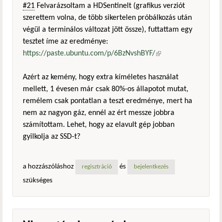
#21
Felvarázsoltam a HDSentinelt (grafikus verziót
szerettem volna, de több sikertelen próbálkozás után
végül a terminálos változat jött össze), futtattam egy
tesztet íme az eredménye:
https://paste.ubuntu.com/p/6BzNvshBYF/
(külső
hivatkozás)
Azért az kemény, hogy extra kíméletes használat
mellett, 1 évesen már csak 80%-os állapotot mutat,
remélem csak pontatlan a teszt eredménye, mert ha
nem az nagyon gáz, ennél az ért messze jobbra
számítottam. Lehet, hogy az elavult gép jobban
gyilkolja az SSD-t?
a hozzászóláshoz
és
regisztráció
bejelentkezés
szükséges