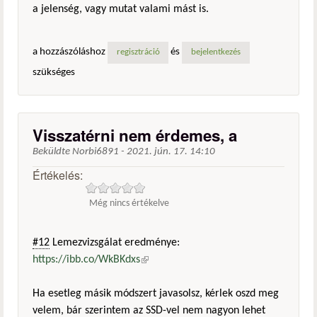
a jelenség, vagy mutat valami mást is.
a hozzászóláshoz
és
regisztráció
bejelentkezés
szükséges
Visszatérni nem érdemes, a
Beküldte
Norbi6891
-
2021. jún. 17. 14:10
Értékelés:
Még nincs értékelve
#12
Lemezvizsgálat eredménye:
https://ibb.co/WkBKdxs
(külső hivatkozás)
Ha esetleg másik módszert javasolsz, kérlek oszd meg
velem, bár szerintem az SSD-vel nem nagyon lehet