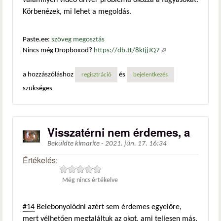
valamilyen videó driver probléma okozza a fagyásokat.
Körbenézek, mi lehet a megoldás.
Paste.ee:
szöveg megosztás
Nincs még Dropboxod?
https://db.tt/8kIjjJQ7
(külső
hivatkozás)
a hozzászóláshoz
és
regisztráció
bejelentkezés
szükséges
Visszatérni nem érdemes, a
Beküldte
kimarite
-
2021. jún. 17. 16:34
Értékelés:
Még nincs értékelve
#14
Belebonyolódni azért sem érdemes egyelőre,
mert vélhetően megtaláltuk az okot, ami teljesen más.