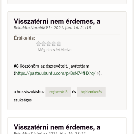
Visszatérni nem érdemes, a
Beküldte
Norbi6891
-
2021. jún. 16. 21:18
Értékelés:
Még nincs értékelve
#8
Köszönöm az észrevételt, javítottam
(
https://paste.ubuntu.com/p/BsN74fHXrq/
(külső
).
hivatkozás)
a hozzászóláshoz
és
regisztráció
bejelentkezés
szükséges
Visszatérni nem érdemes, a
Beküldte
T.István
-
2021. jún. 16. 23:12