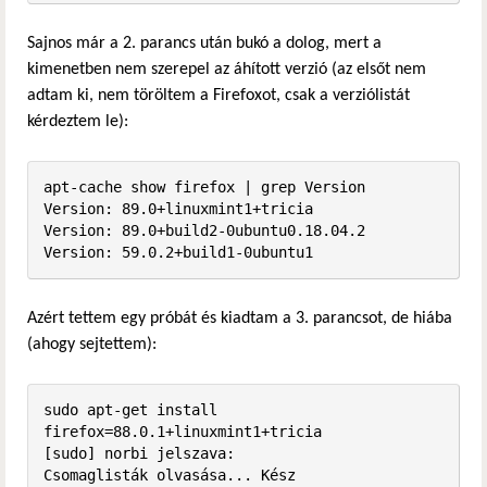
Sajnos már a 2. parancs után bukó a dolog, mert a
kimenetben nem szerepel az áhított verzió (az elsőt nem
adtam ki, nem töröltem a Firefoxot, csak a verziólistát
kérdeztem le):
apt-cache show firefox | grep Version

Version: 89.0+linuxmint1+tricia

Version: 89.0+build2-0ubuntu0.18.04.2

Version: 59.0.2+build1-0ubuntu1
Azért tettem egy próbát és kiadtam a 3. parancsot, de hiába
(ahogy sejtettem):
sudo apt-get install 
firefox=88.0.1+linuxmint1+tricia

[sudo] norbi jelszava:              

Csomaglisták olvasása... Kész
