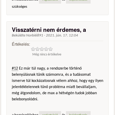
szükséges
Visszatérni nem érdemes, a
Beküldte
Norbi6891
-
2021. jún. 17. 12:04
Értékelés:
Még nincs értékelve
#12
Ez már túl nagy, a rendszerbe történő
belenyúlásnak tűnik számomra, és a tudásomat
ismerve túl kockázatosnak vélem ahhoz, hogy egy ilyen
jelentéktelennek tűnő probléma miatt bevállaljam,
még átgondolom, de max a hétvégén tudok jobban
belebonyolódni.