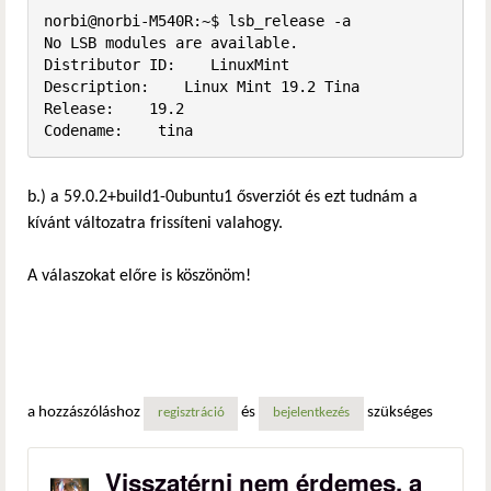
norbi@norbi-M540R:~$ lsb_release -a

No LSB modules are available.

Distributor ID:    LinuxMint

Description:    Linux Mint 19.2 Tina

Release:    19.2

Codename:    tina
b.) a 59.0.2+build1-0ubuntu1 ősverziót és ezt tudnám a
kívánt változatra frissíteni valahogy.
A válaszokat előre is köszönöm!
a hozzászóláshoz
és
szükséges
regisztráció
bejelentkezés
Visszatérni nem érdemes, a