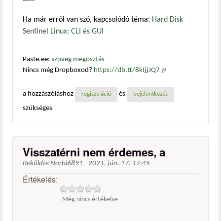
Ha már erről van szó, kapcsolódó téma:
Hard Disk
Sentinel Linux: CLI és GUI
Paste.ee:
szöveg megosztás
Nincs még Dropboxod?
https://db.tt/8kIjjJQ7
(külső
hivatkozás)
a hozzászóláshoz
és
regisztráció
bejelentkezés
szükséges
Visszatérni nem érdemes, a
Beküldte
Norbi6891
-
2021. jún. 17. 17:45
Értékelés:
Még nincs értékelve