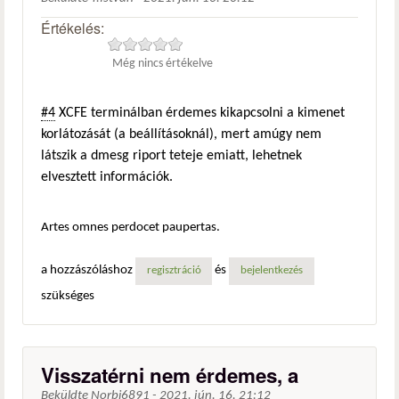
Értékelés:
Még nincs értékelve
#4
XCFE terminálban érdemes kikapcsolni a kimenet
korlátozását (a beállításoknál), mert amúgy nem
látszik a dmesg riport teteje emiatt, lehetnek
elvesztett információk.
Artes omnes perdocet paupertas.
a hozzászóláshoz
és
regisztráció
bejelentkezés
szükséges
Visszatérni nem érdemes, a
Beküldte
Norbi6891
-
2021. jún. 16. 21:12