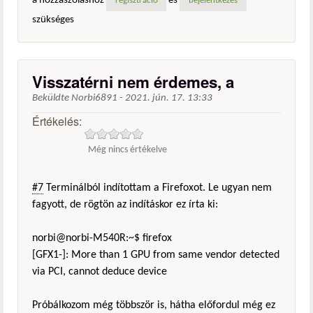
a hozzászóláshoz
és
regisztráció
bejelentkezés
szükséges
Visszatérni nem érdemes, a
Beküldte
Norbi6891
-
2021. jún. 17. 13:33
Értékelés:
Még nincs értékelve
#7
Terminálból indítottam a Firefoxot. Le ugyan nem
fagyott, de rögtön az indításkor ez írta ki:
norbi@norbi-M540R:~$ firefox
[GFX1-]: More than 1 GPU from same vendor detected
via PCI, cannot deduce device
Próbálkozom még többször is, hátha előfordul még ez