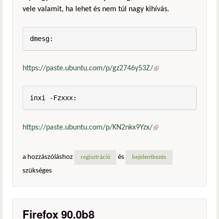
vele valamit, ha lehet és nem túl nagy kihívás.
dmesg:
https://paste.ubuntu.com/p/gz2746y53Z/
(külső
hivatkozás)
inxi -Fzxxx:
https://paste.ubuntu.com/p/KN2nkx9Yzx/
(külső
hivatkozás)
a hozzászóláshoz
és
regisztráció
bejelentkezés
szükséges
Firefox 90.0b8