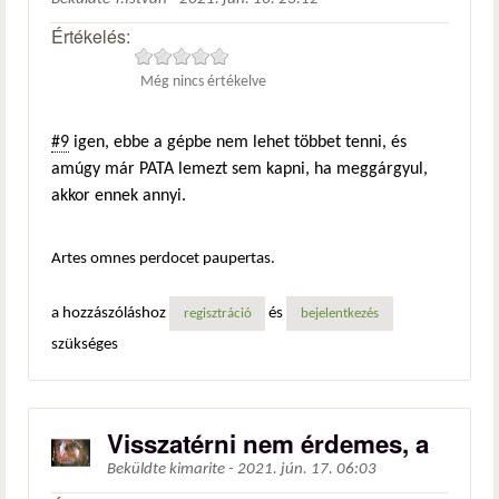
Értékelés:
Még nincs értékelve
#9
igen, ebbe a gépbe nem lehet többet tenni, és
amúgy már PATA lemezt sem kapni, ha meggárgyul,
akkor ennek annyi.
Artes omnes perdocet paupertas.
a hozzászóláshoz
és
regisztráció
bejelentkezés
szükséges
Visszatérni nem érdemes, a
Beküldte
kimarite
-
2021. jún. 17. 06:03