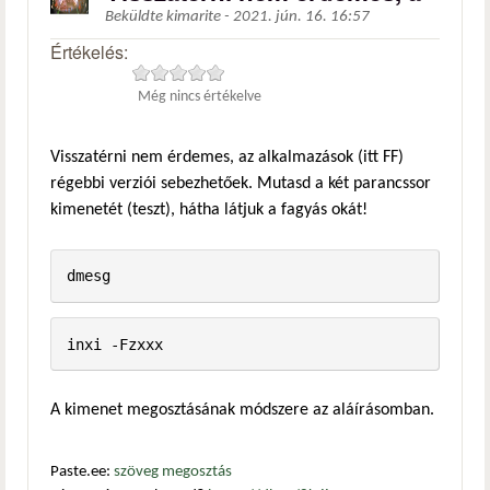
Beküldte
kimarite
-
2021. jún. 16. 16:57
Értékelés:
Még nincs értékelve
Visszatérni nem érdemes, az alkalmazások (itt FF)
régebbi verziói sebezhetőek. Mutasd a két parancssor
kimenetét (teszt), hátha látjuk a fagyás okát!
dmesg
inxi -Fzxxx
A kimenet megosztásának módszere az aláírásomban.
Paste.ee:
szöveg megosztás