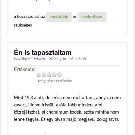
a hozzászóláshoz
és
regisztráció
bejelentkezés
szükséges
Én is tapasztaltam
Beküldte
T.István
-
2021. jún. 16. 17:35
Értékelés:
Még nincs értékelve
Mint 19.3 alatt, de szóra nem méltattam, annyira nem
zavart, illetve frissült azóta több minden, ami
közrejátszhat, pl chomimum kodek, azóta mintha nem
lenne fagyás. Ez egy olyan majd megjavul dolog szvsz.