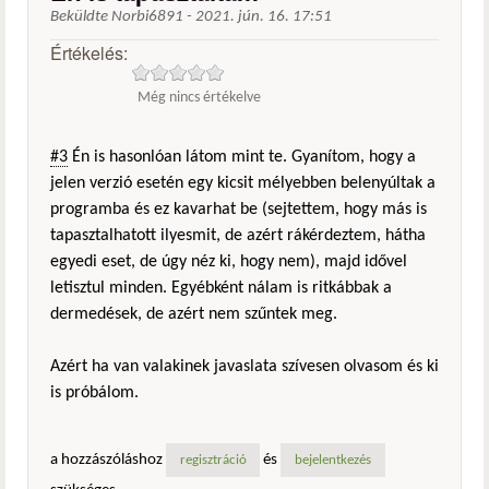
Beküldte
Norbi6891
-
2021. jún. 16. 17:51
Értékelés:
Még nincs értékelve
#3
Én is hasonlóan látom mint te. Gyanítom, hogy a
jelen verzió esetén egy kicsit mélyebben belenyúltak a
programba és ez kavarhat be (sejtettem, hogy más is
tapasztalhatott ilyesmit, de azért rákérdeztem, hátha
egyedi eset, de úgy néz ki, hogy nem), majd idővel
letisztul minden. Egyébként nálam is ritkábbak a
dermedések, de azért nem szűntek meg.
Azért ha van valakinek javaslata szívesen olvasom és ki
is próbálom.
a hozzászóláshoz
és
regisztráció
bejelentkezés