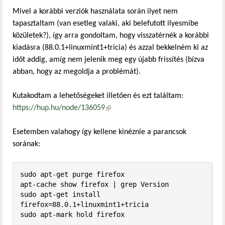
Mivel a korábbi verziók használata során ilyet nem
tapasztaltam (van esetleg valaki, aki belefutott ilyesmibe
közületek?), így arra gondoltam, hogy visszatérnék a korábbi
kiadásra (88.0.1+linuxmint1+tricia) és azzal bekkelném ki az
időt addig, amíg nem jelenik meg egy újabb frissítés (bízva
abban, hogy az megoldja a problémát).
Kutakodtam a lehetőségeket illetően és ezt találtam:
https://hup.hu/node/136059
(külső hivatkozás)
Esetemben valahogy így kellene kinéznie a parancsok
sorának:
sudo apt-get purge firefox

apt-cache show firefox | grep Version

sudo apt-get install 
firefox=88.0.1+linuxmint1+tricia

sudo apt-mark hold firefox