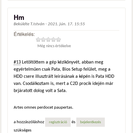
Hm
Beküldte
T.István
-
2021. jún. 17. 15:55
Értékelés:
Még nincs értékelve
#13
Letöltöttem a gép kézikönyvét, abban meg
egyértelműen csak Pata, Bios Setup felület, meg a
HDD csere illusztrált leirásának a képén is Pata HDD
van. Csodálkoztam is, mert a C2D procik idején már
brjáratott dolog volt a Sata.
Artes omnes perdocet paupertas.
a hozzászóláshoz
és
regisztráció
bejelentkezés
szükséges