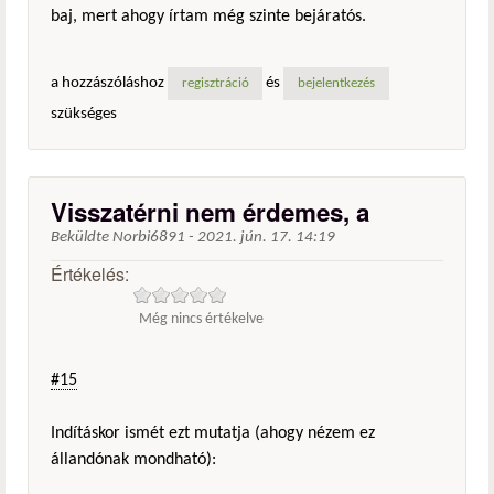
baj, mert ahogy írtam még szinte bejáratós.
a hozzászóláshoz
és
regisztráció
bejelentkezés
szükséges
Visszatérni nem érdemes, a
Beküldte
Norbi6891
-
2021. jún. 17. 14:19
Értékelés:
Még nincs értékelve
#15
Indításkor ismét ezt mutatja (ahogy nézem ez
állandónak mondható):