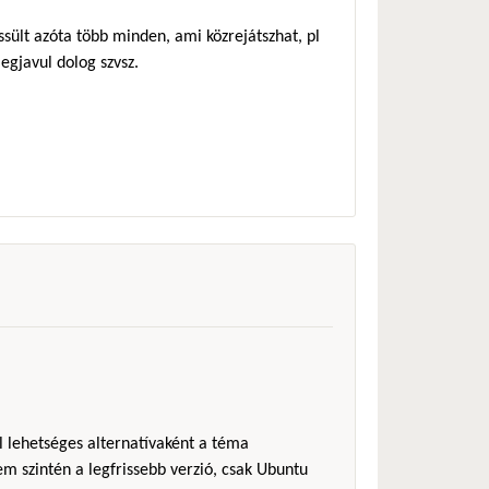
ssült azóta több minden, ami közrejátszhat, pl
gjavul dolog szvsz.
l lehetséges alternatívaként a téma
em szintén a legfrissebb verzió, csak Ubuntu