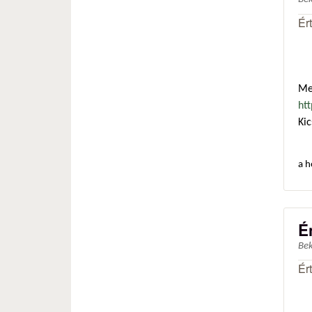
Ér
Me
ht
Kic
a h
É
Be
Ér