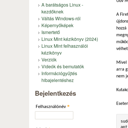
Üdv M
A barátságos Linux -
kezdőknek
A Fire
Váltás Windows-ról
újdons
Képernyőképek
hozzá 
Ismertető
megnyi
Linux Mint kézikönyv (2024)
működi
Linux Mint felhasználói
vélhet
kézikönyv
Verziók
Mivel 
Videók és bemutatók
arra g
Információgyűjtés
nem je
hibajelentéshez
Kutako
Bejelentkezés
Esetem
*
Felhasználónév
sud
apt