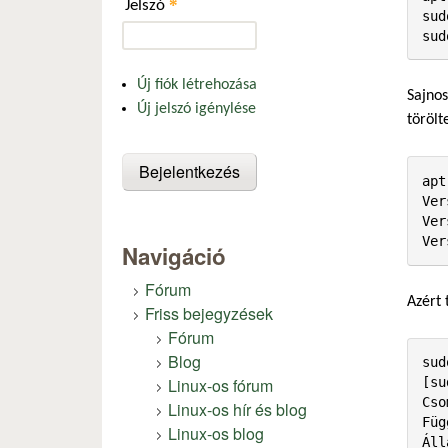
*
Jelszó
sud
sud
Új fiók létrehozása
Sajnos
Új jelszó igénylése
törölt
apt
Ver
Ver
Ver
Navigáció
Fórum
Azért 
Friss bejegyzések
Fórum
Blog
sud
Linux-os fórum
[su
Cso
Linux-os hír és blog
Füg
Linux-os blog
Áll