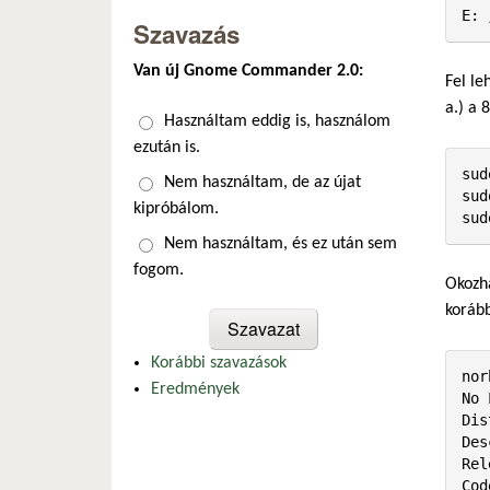
E: 
Szavazás
Van új Gnome Commander 2.0:
Fel le
a.) a 
Választások
Használtam eddig is, használom
ezután is.
sud
Nem használtam, de az újat
sud
kipróbálom.
sud
Nem használtam, és ez után sem
fogom.
Okozha
korább
Korábbi szavazások
nor
Eredmények
No 
Dis
Des
Rel
Cod