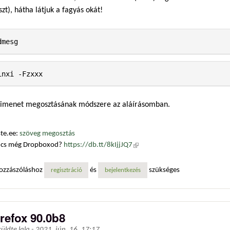
szt), hátha látjuk a fagyás okát!
dmesg
inxi -Fzxxx
kimenet megosztásának módszere az aláírásomban.
te.ee:
szöveg megosztás
ncs még Dropboxod?
https://db.tt/8kIjjJQ7
(külső hivatkozás)
ozzászóláshoz
és
szükséges
regisztráció
bejelentkezés
irefox 90.0b8
küldte
lala
-
2021. jún. 16. 17:17