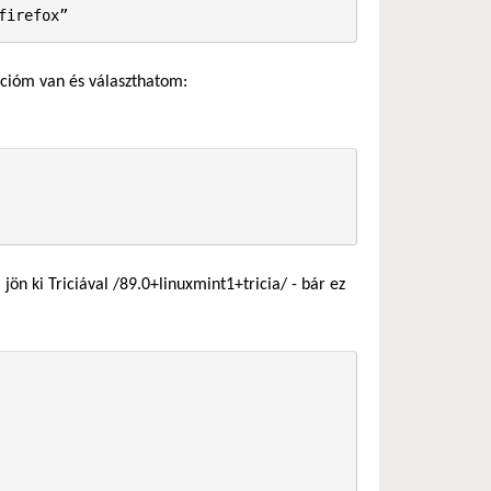
firefox”
opcióm van és választhatom:
ön ki Triciával /89.0+linuxmint1+tricia/ - bár ez