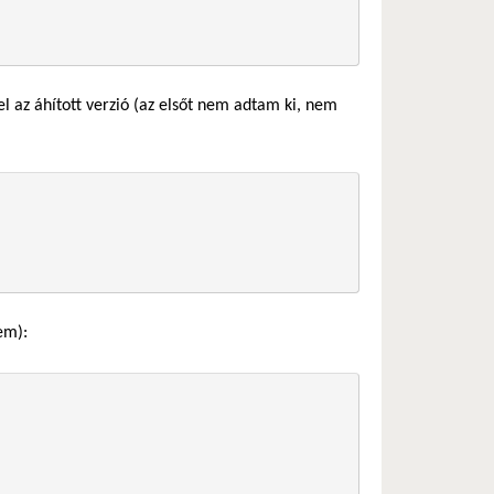
 az áhított verzió (az elsőt nem adtam ki, nem
em):