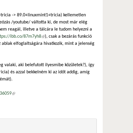
ricia -> 89.0+linuxmint1+tricia) kellemetlen
ózás /youtube/ váltotta ki, de most már elég
nem reagál, illetve a tálcára le tudom helyezni a
tps://ibb.co/87m7yh8
(külső hivatkozás)
), csak a bezárás funkció
tkozás)
z ablak elfoglaltságára hivatkozik, mint a jelenség
 valaki, aki belefutott ilyesmibe közületek?), így
icia) és azzal bekkelném ki az időt addig, amíg
lémát).
136059
(külső hivatkozás)