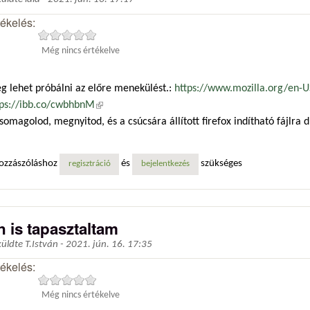
tékelés:
Még nincs értékelve
g lehet próbálni az előre menekülést.:
https://www.mozilla.org/en-U
tps://ibb.co/cwbhbnM
(külső hivatkozás)
somagolod, megnyitod, és a csúcsára állított firefox indítható fájlra d
ozzászóláshoz
és
szükséges
regisztráció
bejelentkezés
n is tapasztaltam
küldte
T.István
-
2021. jún. 16. 17:35
tékelés:
Még nincs értékelve