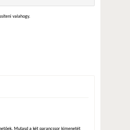
ssíteni valahogy.
zhetőek. Mutasd a két parancssor kimenetét