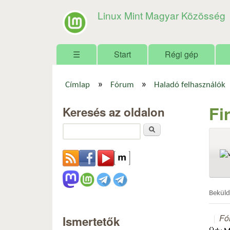
Linux Mint Magyar Közösség
Főmenü
☰
Start
Régi gép
»
»
Címlap
Fórum
Haladó felhasználók
Jelenlegi hely
Fi
Keresés az oldalon
Keresés
Bekül
Fó
Ismertetők