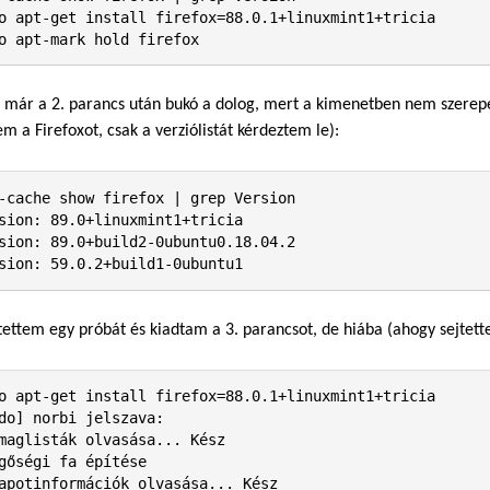
o apt-get install firefox=88.0.1+linuxmint1+tricia

o apt-mark hold firefox
 már a 2. parancs után bukó a dolog, mert a kimenetben nem szerepel
em a Firefoxot, csak a verziólistát kérdeztem le):
-cache show firefox | grep Version

sion: 89.0+linuxmint1+tricia

sion: 89.0+build2-0ubuntu0.18.04.2

sion: 59.0.2+build1-0ubuntu1
tettem egy próbát és kiadtam a 3. parancsot, de hiába (ahogy sejtett
o apt-get install firefox=88.0.1+linuxmint1+tricia

do] norbi jelszava:              

maglisták olvasása... Kész

gőségi fa építése       

apotinformációk olvasása... Kész
