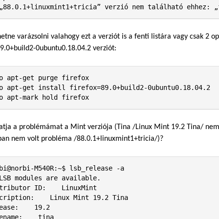
„88.0.1+linuxmint1+tricia” verzió nem található ehhez: „
hetne varázsolni valahogy ezt a verziót is a fenti listára vagy csak 2 
89.0+build2-0ubuntu0.18.04.2 verziót:
o apt-get purge firefox

o apt-get install firefox=89.0+build2-0ubuntu0.18.04.2

o apt-mark hold firefox
tja a problémámat a Mint verziója (Tina /Linux Mint 19.2 Tina/ nem j
an nem volt probléma /88.0.1+linuxmint1+tricia/)?
bi@norbi-M540R:~$ lsb_release -a

LSB modules are available.

tributor ID:    LinuxMint

cription:    Linux Mint 19.2 Tina

ease:    19.2

ename:    tina