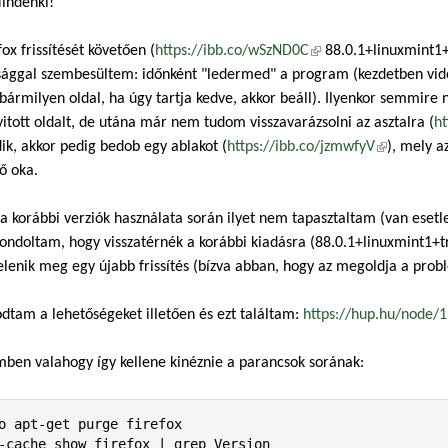
indenki!
fox frissítését követően (
https://ibb.co/wSzND0C
(külső hivatkozás)
88.0.1+linuxmint1+t
ággal szembesültem: időnként "ledermed" a program (kezdetben vide
bármilyen oldal, ha úgy tartja kedve, akkor beáll). Ilyenkor semmire 
tott oldalt, de utána már nem tudom visszavarázsolni az asztalra (
ht
k, akkor pedig bedob egy ablakot (
https://ibb.co/jzmwfyV
(külső hiva
), mely a
ő oka.
a korábbi verziók használata során ilyet nem tapasztaltam (van esetleg
ondoltam, hogy visszatérnék a korábbi kiadásra (88.0.1+linuxmint1+tr
lenik meg egy újabb frissítés (bízva abban, hogy az megoldja a prob
dtam a lehetőségeket illetően és ezt találtam:
https://hup.hu/node/
ben valahogy így kellene kinéznie a parancsok sorának:
o apt-get purge firefox

-cache show firefox | grep Version
