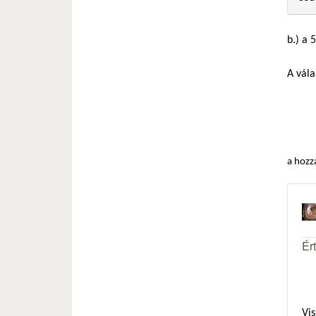
b.) a 
A vála
a hozz
Ér
Vis