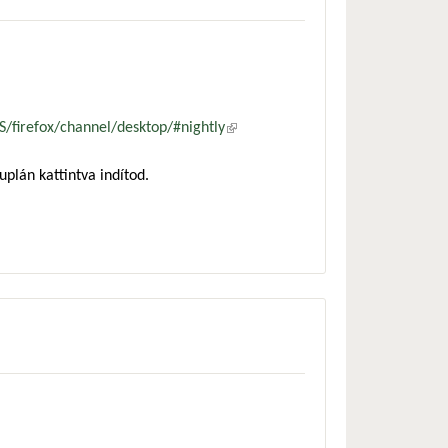
S/firefox/channel/desktop/#nightly
(külső
hivatkozás)
uplán kattintva indítod.