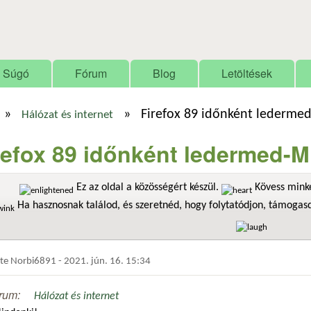
Ugrás a tartalomra
Súgó
Fórum
Blog
Letöltések
»
»
Firefox 89 időnként lederm
Hálózat és internet
refox 89 időnként ledermed
Ez az oldal a közösségért készül.
Kövess minke
Ha hasznosnak találod, és szeretnéd, hogy folytatódjon, támoga
dte
Norbi6891
-
2021. jún. 16. 15:34
rum:
Hálózat és internet