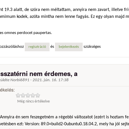
t 19.3 alatt, de szóra nem méltattam, annyira nem zavart, illetve fri
omimum kodek, azóta mintha nem lenne fagyás. Ez egy olyan majd me
es omnes perdocet paupertas.
ozzászóláshoz
és
szükséges
regisztráció
bejelentkezés
isszatérni nem érdemes, a
küldte
Norbi6891
-
2021. jún. 16. 17:38
tékelés:
Még nincs értékelve
Annyira én sem feszegetném a régebbi változatot (ezért is hoztam fe
vetésben ezt: Version: 89.0+build2-0ubuntu0.18.04.2, mely ha jól sejt