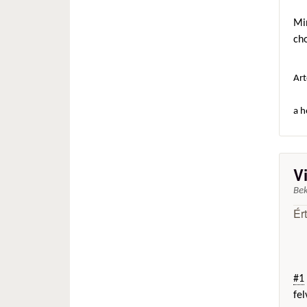
Min
ch
Art
a h
V
Be
Ér
#1
fel