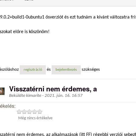
59.0.2+build1-0ubuntu1 ősverziót és ezt tudnám a kívánt változatra fri
szokat előre is köszönöm!
ászóláshoz
és
szükséges
regisztráció
bejelentkezés
Visszatérni nem érdemes, a
Beküldte
kimarite
-
2021. jún. 16. 16:57
tékelés:
Még nincs értékelve
szatérni nem érdemes, az alkalmazások (itt FF) régebbi verziói sebe