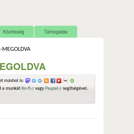
Közösség
Támogatás
ed-MEGOLDVA
-MEGOLDVA
t máshol is:
sd a munkát
Ko-fi
(külső hivatkozás)
vagy
Paypal
(külső hivatkozás)
segítségével.