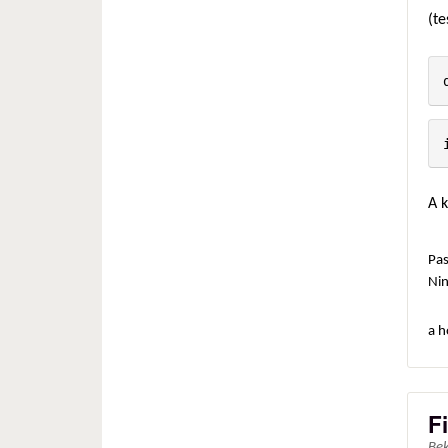
(te
A 
Pas
Ni
a h
F
Be