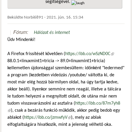
segítségével.
hivatkozá
Beküldte
Norbi6891
-
2021. jún. 16. 15:34
Fórum:
Hálózat és internet
Üdv Mindenki!
A Firefox frissítését követően (
https://ibb.co/wSzND0C
(külső
88.0.1+linuxmint1+tricia -> 89.0+linuxmint1+tricia)
hivatkozás)
kellemetlen újdonsággal szembesültem: időnként "ledermed"
a program (kezdetben videózás /youtube/ váltotta ki, de
most már elég hozzá bármilyen oldal, ha úgy tartja kedve,
akkor beáll). Ilyenkor semmire nem reagál, illetve a tálcára
le tudom helyezni a megnyitott oldalt, de utána már nem
tudom visszavarázsolni az asztalra (
https://ibb.co/87m7yh8
(külső hivatkozás)
), csak a bezárás funkció működik, akkor pedig bedob egy
ablakot (
https://ibb.co/jzmwfyV
(külső hivatkozás)
), mely az ablak
elfoglaltságára hivatkozik, mint a jelenség vélhető oka.