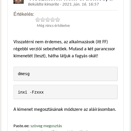
Beküldte
kimarite
-
2021. jún. 16. 16:57
Értékelés:
Még nincs értékelve
Visszatérni nem érdemes, az alkalmazások (itt FF)
régebbi verziói sebezhetőek. Mutasd a két parancssor
kimenetét (teszt), hátha látjuk a fagyás okát!
dmesg
inxi -Fzxxx
A kimenet megosztásának módszere az aláírásomban.
Paste.ee:
szöveg megosztás