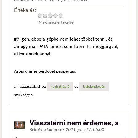
Értékelés:
Még nincs értékelve
#9
igen, ebbe a gépbe nem lehet többet tenni, és
amúgy már PATA lemezt sem kapni, ha meggárgyul,
akkor ennek annyi.
Artes omnes perdocet paupertas.
a hozzászóláshoz
és
regisztráció
bejelentkezés
szükséges
Visszatérni nem érdemes, a
Beküldte
kimarite
-
2021. jún. 17. 06:03