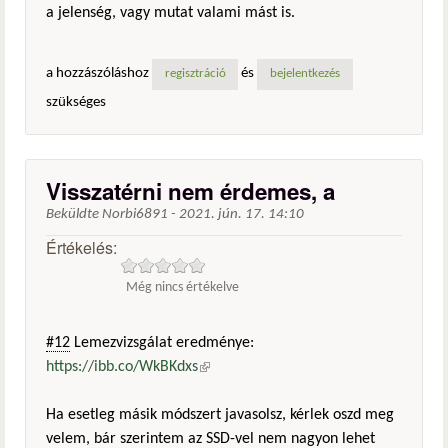
a jelenség, vagy mutat valami mást is.
a hozzászóláshoz
és
regisztráció
bejelentkezés
szükséges
Visszatérni nem érdemes, a
Beküldte
Norbi6891
-
2021. jún. 17. 14:10
Értékelés:
Még nincs értékelve
#12
Lemezvizsgálat eredménye:
https://ibb.co/WkBKdxs
(külső hivatkozás)
Ha esetleg másik módszert javasolsz, kérlek oszd meg
velem, bár szerintem az SSD-vel nem nagyon lehet