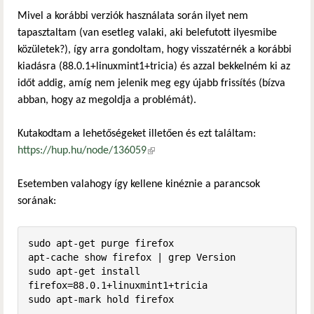
Mivel a korábbi verziók használata során ilyet nem
tapasztaltam (van esetleg valaki, aki belefutott ilyesmibe
közületek?), így arra gondoltam, hogy visszatérnék a korábbi
kiadásra (88.0.1+linuxmint1+tricia) és azzal bekkelném ki az
időt addig, amíg nem jelenik meg egy újabb frissítés (bízva
abban, hogy az megoldja a problémát).
Kutakodtam a lehetőségeket illetően és ezt találtam:
https://hup.hu/node/136059
(külső hivatkozás)
Esetemben valahogy így kellene kinéznie a parancsok
sorának:
sudo apt-get purge firefox

apt-cache show firefox | grep Version

sudo apt-get install 
firefox=88.0.1+linuxmint1+tricia

sudo apt-mark hold firefox