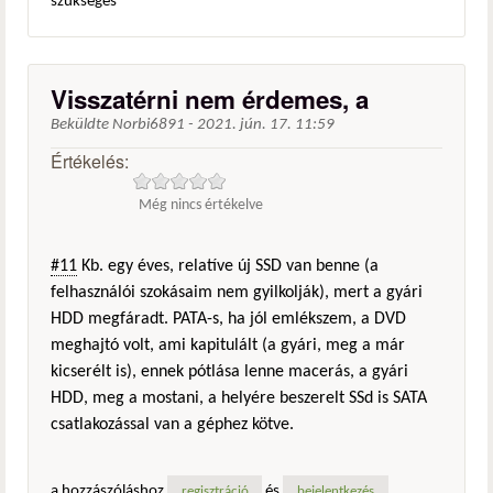
szükséges
Visszatérni nem érdemes, a
Beküldte
Norbi6891
-
2021. jún. 17. 11:59
Értékelés:
Még nincs értékelve
#11
Kb. egy éves, relatíve új SSD van benne (a
felhasználói szokásaim nem gyilkolják), mert a gyári
HDD megfáradt. PATA-s, ha jól emlékszem, a DVD
meghajtó volt, ami kapitulált (a gyári, meg a már
kicserélt is), ennek pótlása lenne macerás, a gyári
HDD, meg a mostani, a helyére beszerelt SSd is SATA
csatlakozással van a géphez kötve.
a hozzászóláshoz
és
regisztráció
bejelentkezés