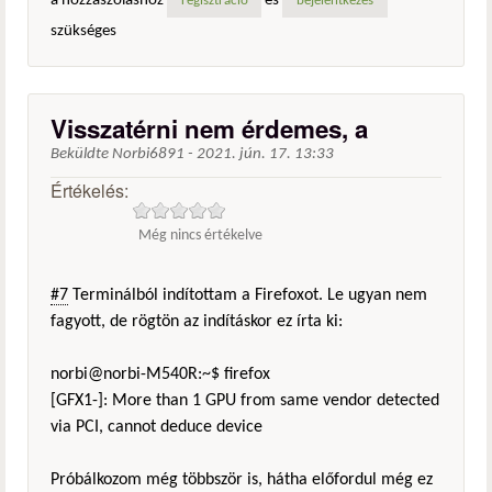
a hozzászóláshoz
és
regisztráció
bejelentkezés
szükséges
Visszatérni nem érdemes, a
Beküldte
Norbi6891
-
2021. jún. 17. 13:33
Értékelés:
Még nincs értékelve
#7
Terminálból indítottam a Firefoxot. Le ugyan nem
fagyott, de rögtön az indításkor ez írta ki:
norbi@norbi-M540R:~$ firefox
[GFX1-]: More than 1 GPU from same vendor detected
via PCI, cannot deduce device
Próbálkozom még többször is, hátha előfordul még ez