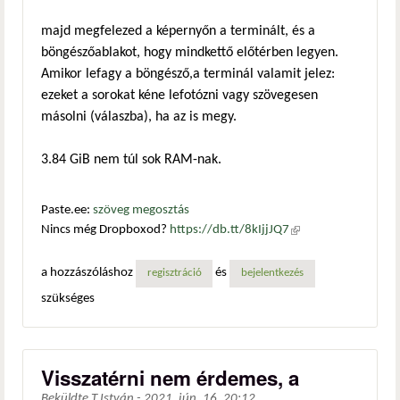
majd megfelezed a képernyőn a terminált, és a
böngészőablakot, hogy mindkettő előtérben legyen.
Amikor lefagy a böngésző,a terminál valamit jelez:
ezeket a sorokat kéne lefotózni vagy szövegesen
másolni (válaszba), ha az is megy.
3.84 GiB nem túl sok RAM-nak.
Paste.ee:
szöveg megosztás
Nincs még Dropboxod?
https://db.tt/8kIjjJQ7
(külső
hivatkozás)
a hozzászóláshoz
és
regisztráció
bejelentkezés
szükséges
Visszatérni nem érdemes, a
Beküldte
T.István
-
2021. jún. 16. 20:12