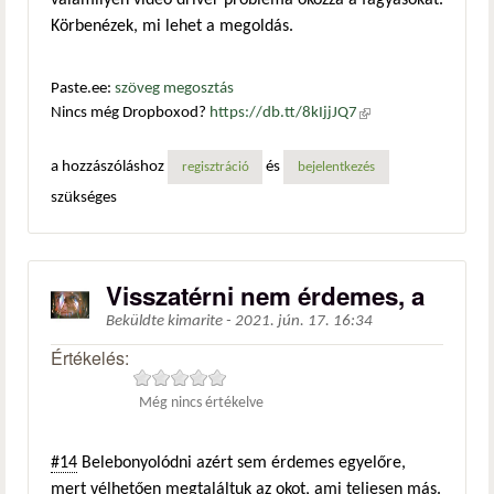
valamilyen videó driver probléma okozza a fagyásokat.
Körbenézek, mi lehet a megoldás.
Paste.ee:
szöveg megosztás
Nincs még Dropboxod?
https://db.tt/8kIjjJQ7
(külső
hivatkozás)
a hozzászóláshoz
és
regisztráció
bejelentkezés
szükséges
Visszatérni nem érdemes, a
Beküldte
kimarite
-
2021. jún. 17. 16:34
Értékelés:
Még nincs értékelve
#14
Belebonyolódni azért sem érdemes egyelőre,
mert vélhetően megtaláltuk az okot, ami teljesen más.