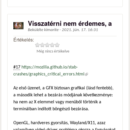
Visszatérni nem érdemes, a
Beküldte
kimarite
-
2021. jún. 17. 16:31
Értékelés:
Még nincs értékelve
#17
https://mozilla.github.io/stab-
crashes/graphics_critical_errors.html
(külső hivatkozás)
Az első üzenet, a GFX biztosan grafikai (lásd fentebb),
a második lehet a bezárás módjának következménye:
ha nem az X elemmel vagy menüből történik a
terminálban indított böngésző bezárása.
OpenGL, hardveres gyorsítás, Wayland/X11, azaz