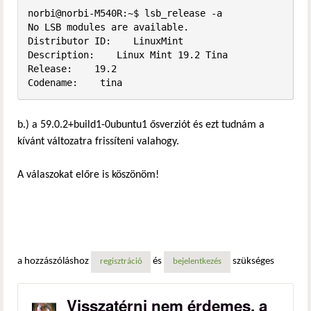
norbi@norbi-M540R:~$ lsb_release -a

No LSB modules are available.

Distributor ID:    LinuxMint

Description:    Linux Mint 19.2 Tina

Release:    19.2

Codename:    tina
b.) a 59.0.2+build1-0ubuntu1 ősverziót és ezt tudnám a
kívánt változatra frissíteni valahogy.
A válaszokat előre is köszönöm!
a hozzászóláshoz
és
szükséges
regisztráció
bejelentkezés
Visszatérni nem érdemes, a