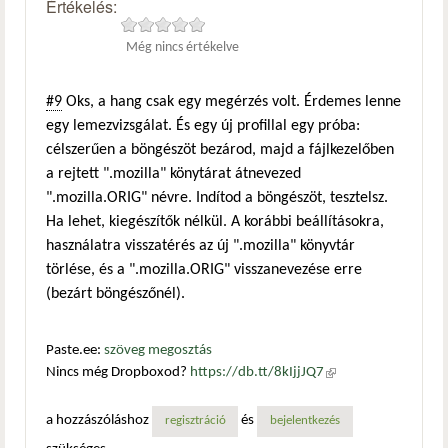
Értékelés:
Még nincs értékelve
#9
Oks, a hang csak egy megérzés volt. Érdemes lenne
egy lemezvizsgálat. És egy új profillal egy próba:
célszerűen a böngészöt bezárod, majd a fájlkezelőben
a rejtett ".mozilla" könytárat átnevezed
".mozilla.ORIG" névre. Indítod a böngészöt, tesztelsz.
Ha lehet, kiegészítők nélkül. A korábbi beállításokra,
használatra visszatérés az új ".mozilla" könyvtár
törlése, és a ".mozilla.ORIG" visszanevezése erre
(bezárt böngészőnél).
Paste.ee:
szöveg megosztás
Nincs még Dropboxod?
https://db.tt/8kIjjJQ7
(külső
hivatkozás)
a hozzászóláshoz
és
regisztráció
bejelentkezés