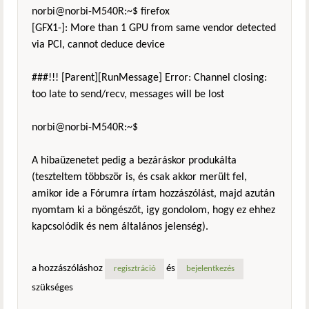
norbi@norbi-M540R:~$ firefox
[GFX1-]: More than 1 GPU from same vendor detected
via PCI, cannot deduce device
###!!! [Parent][RunMessage] Error: Channel closing:
too late to send/recv, messages will be lost
norbi@norbi-M540R:~$
A hibaüzenetet pedig a bezáráskor produkálta
(teszteltem többször is, és csak akkor merült fel,
amikor ide a Fórumra írtam hozzászólást, majd azután
nyomtam ki a böngészőt, igy gondolom, hogy ez ehhez
kapcsolódik és nem általános jelenség).
a hozzászóláshoz
és
regisztráció
bejelentkezés
szükséges