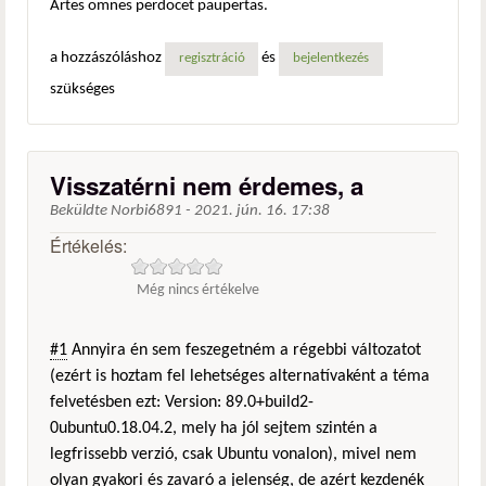
Artes omnes perdocet paupertas.
a hozzászóláshoz
és
regisztráció
bejelentkezés
szükséges
Visszatérni nem érdemes, a
Beküldte
Norbi6891
-
2021. jún. 16. 17:38
Értékelés:
Még nincs értékelve
#1
Annyira én sem feszegetném a régebbi változatot
(ezért is hoztam fel lehetséges alternatívaként a téma
felvetésben ezt: Version: 89.0+build2-
0ubuntu0.18.04.2, mely ha jól sejtem szintén a
legfrissebb verzió, csak Ubuntu vonalon), mivel nem
olyan gyakori és zavaró a jelenség, de azért kezdenék