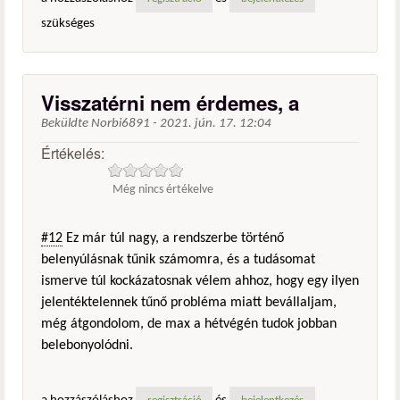
szükséges
Visszatérni nem érdemes, a
Beküldte
Norbi6891
-
2021. jún. 17. 12:04
Értékelés:
Még nincs értékelve
#12
Ez már túl nagy, a rendszerbe történő
belenyúlásnak tűnik számomra, és a tudásomat
ismerve túl kockázatosnak vélem ahhoz, hogy egy ilyen
jelentéktelennek tűnő probléma miatt bevállaljam,
még átgondolom, de max a hétvégén tudok jobban
belebonyolódni.