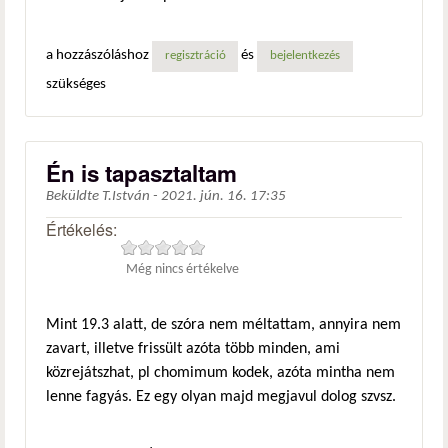
a hozzászóláshoz
és
regisztráció
bejelentkezés
szükséges
Én is tapasztaltam
Beküldte
T.István
-
2021. jún. 16. 17:35
Értékelés:
Még nincs értékelve
Mint 19.3 alatt, de szóra nem méltattam, annyira nem
zavart, illetve frissült azóta több minden, ami
közrejátszhat, pl chomimum kodek, azóta mintha nem
lenne fagyás. Ez egy olyan majd megjavul dolog szvsz.