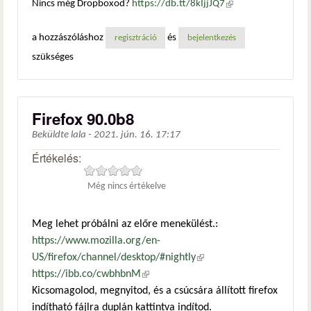
Nincs még Dropboxod?
https://db.tt/8kIjjJQ7
(külső
hivatkozás)
a hozzászóláshoz
és
regisztráció
bejelentkezés
szükséges
Firefox 90.0b8
Beküldte
lala
-
2021. jún. 16. 17:17
Értékelés:
Még nincs értékelve
Meg lehet próbálni az előre menekülést.:
https://www.mozilla.org/en-
US/firefox/channel/desktop/#nightly
(külső hivatkozás)
https://ibb.co/cwbhbnM
(külső hivatkozás)
Kicsomagolod, megnyitod, és a csúcsára állított firefox
indítható fájlra duplán kattintva indítod.