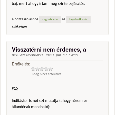
baj, mert ahogy írtam még szinte bejáratós.
a hozzászóláshoz
és
regisztráció
bejelentkezés
szükséges
Visszatérni nem érdemes, a
Beküldte
Norbi6891
-
2021. jún. 17. 14:19
Értékelés:
Még nincs értékelve
#15
Indításkor ismét ezt mutatja (ahogy nézem ez
állandónak mondható):