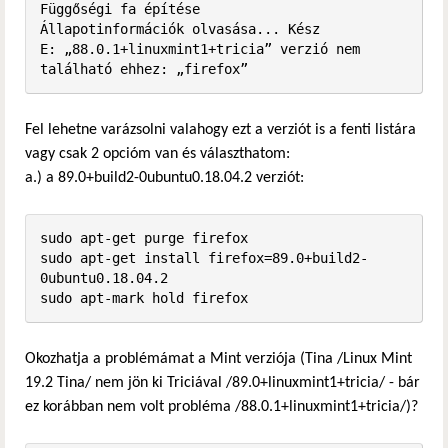
Függőségi fa építése       

Állapotinformációk olvasása... Kész

E: „88.0.1+linuxmint1+tricia” verzió nem 
található ehhez: „firefox”
Fel lehetne varázsolni valahogy ezt a verziót is a fenti listára
vagy csak 2 opcióm van és választhatom:
a.) a 89.0+build2-0ubuntu0.18.04.2 verziót:
sudo apt-get purge firefox

sudo apt-get install firefox=89.0+build2-
0ubuntu0.18.04.2

sudo apt-mark hold firefox
Okozhatja a problémámat a Mint verziója (Tina /Linux Mint
19.2 Tina/ nem jön ki Triciával /89.0+linuxmint1+tricia/ - bár
ez korábban nem volt probléma /88.0.1+linuxmint1+tricia/)?