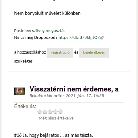
Nem bonyolult művelet különben.
Paste.ee:
szöveg megosztás
Nincs még Dropboxod?
https://db.tt/8kIjjJQ7
(külső
hivatkozás)
a hozzászóláshoz
és
regisztráció
bejelentkezés
szükséges
Visszatérni nem érdemes, a
Beküldte
kimarite
-
2021. jún. 17. 16:38
Értékelés:
Még nincs értékelve
#16
Ja, hogy bejáratós ... az más tészta.