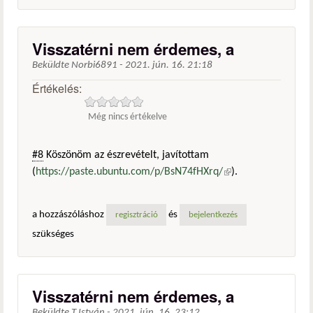
Visszatérni nem érdemes, a
Beküldte
Norbi6891
-
2021. jún. 16. 21:18
Értékelés:
Még nincs értékelve
#8
Köszönöm az észrevételt, javítottam
(
https://paste.ubuntu.com/p/BsN74fHXrq/
(külső
).
hivatkozás)
a hozzászóláshoz
és
regisztráció
bejelentkezés
szükséges
Visszatérni nem érdemes, a
Beküldte
T.István
-
2021. jún. 16. 23:12