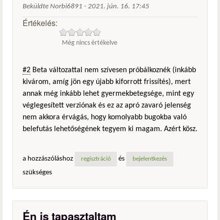
Beküldte
Norbi6891
-
2021. jún. 16. 17:45
Értékelés:
Még nincs értékelve
#2
Beta változattal nem szívesen próbálkoznék (inkább
kivárom, amíg jön egy újabb kiforrott frissítés), mert
annak még inkább lehet gyermekbetegsége, mint egy
véglegesített verziónak és ez az apró zavaró jelenség
nem akkora érvágás, hogy komolyabb bugokba való
belefutás lehetőségének tegyem ki magam. Azért kösz.
a hozzászóláshoz
és
regisztráció
bejelentkezés
szükséges
Én is tapasztaltam