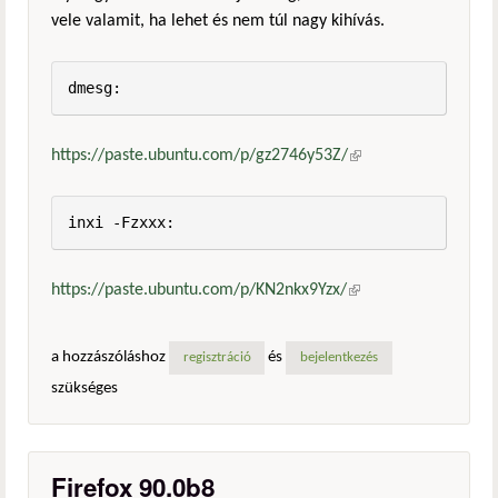
vele valamit, ha lehet és nem túl nagy kihívás.
dmesg:
https://paste.ubuntu.com/p/gz2746y53Z/
(külső
hivatkozás)
inxi -Fzxxx:
https://paste.ubuntu.com/p/KN2nkx9Yzx/
(külső
hivatkozás)
a hozzászóláshoz
és
regisztráció
bejelentkezés
szükséges
Firefox 90.0b8