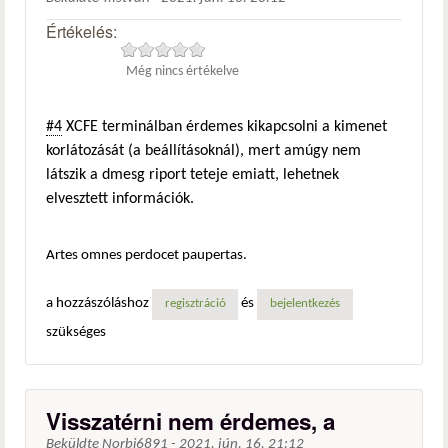
Értékelés:
Még nincs értékelve
#4
XCFE terminálban érdemes kikapcsolni a kimenet
korlátozását (a beállításoknál), mert amúgy nem
látszik a dmesg riport teteje emiatt, lehetnek
elvesztett információk.
Artes omnes perdocet paupertas.
a hozzászóláshoz
és
regisztráció
bejelentkezés
szükséges
Visszatérni nem érdemes, a
Beküldte
Norbi6891
-
2021. jún. 16. 21:12