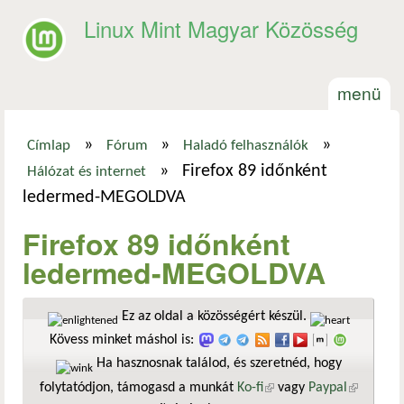
Ugrás a tartalomra
Linux Mint Magyar Közösség
menü
»
»
»
Címlap
Fórum
Haladó felhasználók
Jelenlegi hely
»
Firefox 89 időnként
Hálózat és internet
ledermed-MEGOLDVA
Firefox 89 időnként
ledermed-MEGOLDVA
Ez az oldal a közösségért készül.
Kövess minket máshol is:
Ha hasznosnak találod, és szeretnéd, hogy
folytatódjon, támogasd a munkát
Ko-fi
(külső hivatkozás)
vagy
Paypal
(külső