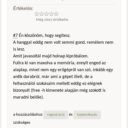
Értékelés:
Még nincs értékelve
#7
Én köszönöm, hogy segítesz.
A hanggal eddig nem volt semmi gond, remélem nem
is lesz.
Amit javasoltál majd holnap kipróbálom.
Fullra ki van maxolva a memória, ennyit enged az
alaplap, mivel nem egy erőgépről van szó, inkább egy
antik darabról, már ami a gépet illeti, de a
felhasználói szokásaim mellett eddig ez elégnek
bizonyult (free -h kimenete alapján még szokott is
maradni belőle).
a hozzászóláshoz
és
regisztráció
bejelentkezés
szükséges