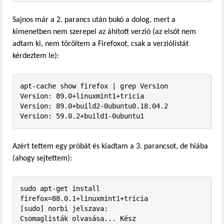
Sajnos már a 2. parancs után bukó a dolog, mert a
kimenetben nem szerepel az áhított verzió (az elsőt nem
adtam ki, nem töröltem a Firefoxot, csak a verziólistát
kérdeztem le):
apt-cache show firefox | grep Version

Version: 89.0+linuxmint1+tricia

Version: 89.0+build2-0ubuntu0.18.04.2

Version: 59.0.2+build1-0ubuntu1
Azért tettem egy próbát és kiadtam a 3. parancsot, de hiába
(ahogy sejtettem):
sudo apt-get install 
firefox=88.0.1+linuxmint1+tricia

[sudo] norbi jelszava:              

Csomaglisták olvasása... Kész
