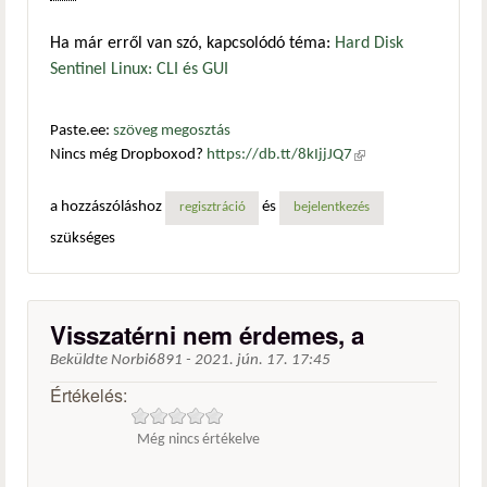
Ha már erről van szó, kapcsolódó téma:
Hard Disk
Sentinel Linux: CLI és GUI
Paste.ee:
szöveg megosztás
Nincs még Dropboxod?
https://db.tt/8kIjjJQ7
(külső
hivatkozás)
a hozzászóláshoz
és
regisztráció
bejelentkezés
szükséges
Visszatérni nem érdemes, a
Beküldte
Norbi6891
-
2021. jún. 17. 17:45
Értékelés:
Még nincs értékelve