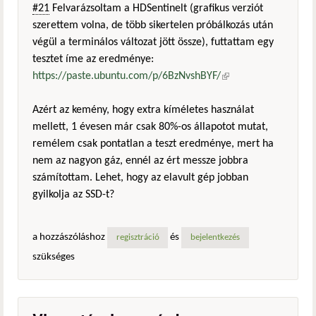
#21
Felvarázsoltam a HDSentinelt (grafikus verziót
szerettem volna, de több sikertelen próbálkozás után
végül a terminálos változat jött össze), futtattam egy
tesztet íme az eredménye:
https://paste.ubuntu.com/p/6BzNvshBYF/
(külső
hivatkozás)
Azért az kemény, hogy extra kíméletes használat
mellett, 1 évesen már csak 80%-os állapotot mutat,
remélem csak pontatlan a teszt eredménye, mert ha
nem az nagyon gáz, ennél az ért messze jobbra
számítottam. Lehet, hogy az elavult gép jobban
gyilkolja az SSD-t?
a hozzászóláshoz
és
regisztráció
bejelentkezés
szükséges