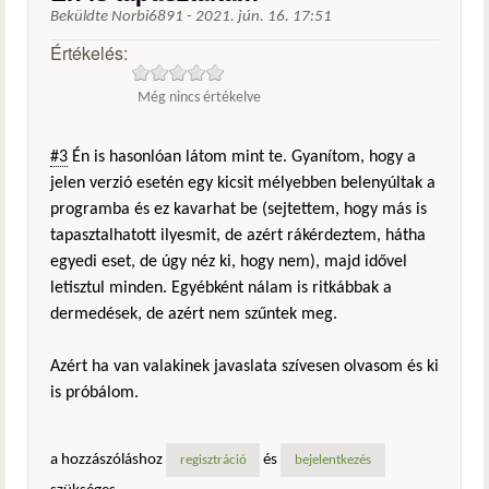
Beküldte
Norbi6891
-
2021. jún. 16. 17:51
Értékelés:
Még nincs értékelve
#3
Én is hasonlóan látom mint te. Gyanítom, hogy a
jelen verzió esetén egy kicsit mélyebben belenyúltak a
programba és ez kavarhat be (sejtettem, hogy más is
tapasztalhatott ilyesmit, de azért rákérdeztem, hátha
egyedi eset, de úgy néz ki, hogy nem), majd idővel
letisztul minden. Egyébként nálam is ritkábbak a
dermedések, de azért nem szűntek meg.
Azért ha van valakinek javaslata szívesen olvasom és ki
is próbálom.
a hozzászóláshoz
és
regisztráció
bejelentkezés