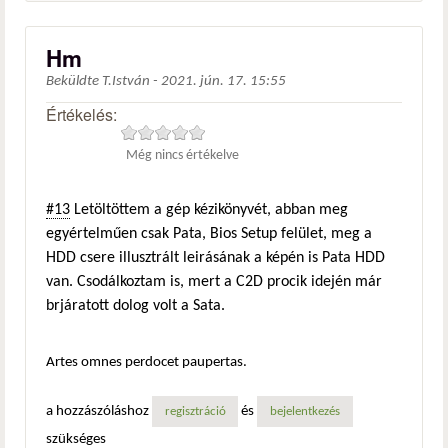
Hm
Beküldte
T.István
-
2021. jún. 17. 15:55
Értékelés:
Még nincs értékelve
#13
Letöltöttem a gép kézikönyvét, abban meg
egyértelműen csak Pata, Bios Setup felület, meg a
HDD csere illusztrált leirásának a képén is Pata HDD
van. Csodálkoztam is, mert a C2D procik idején már
brjáratott dolog volt a Sata.
Artes omnes perdocet paupertas.
a hozzászóláshoz
és
regisztráció
bejelentkezés
szükséges