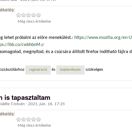
tékelés:
Még nincs értékelve
g lehet próbálni az előre menekülést.:
https://www.mozilla.org/en-U
tps://ibb.co/cwbhbnM
(külső hivatkozás)
somagolod, megnyitod, és a csúcsára állított firefox indítható fájlra d
ozzászóláshoz
és
szükséges
regisztráció
bejelentkezés
n is tapasztaltam
küldte
T.István
-
2021. jún. 16. 17:35
tékelés:
Még nincs értékelve