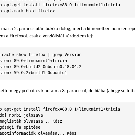
o apt-get install firefox=88.0.1+linuxmint1+tricia

o apt-mark hold firefox
 már a 2. parancs után bukó a dolog, mert a kimenetben nem szerepel
em a Firefoxot, csak a verziólistát kérdeztem le):
-cache show firefox | grep Version

sion: 89.0+linuxmint1+tricia

sion: 89.0+build2-0ubuntu0.18.04.2

sion: 59.0.2+build1-0ubuntu1
tettem egy próbát és kiadtam a 3. parancsot, de hiába (ahogy sejtett
o apt-get install firefox=88.0.1+linuxmint1+tricia

do] norbi jelszava:              

maglisták olvasása... Kész

gőségi fa építése       

apotinformációk olvasása... Kész
