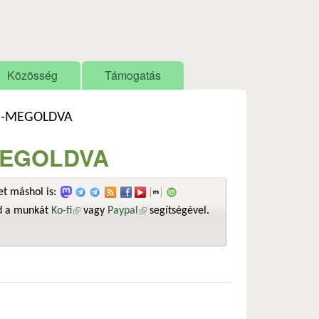
Közösség
Támogatás
ed-MEGOLDVA
-MEGOLDVA
t máshol is:
sd a munkát
Ko-fi
(külső hivatkozás)
vagy
Paypal
(külső hivatkozás)
segítségével.