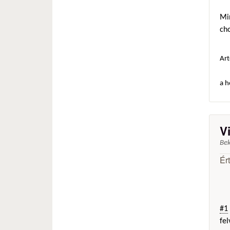
Min
ch
Art
a h
V
Be
Ér
#1
fel