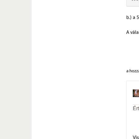
b.) a 
A vála
a hozz
Ér
Vis