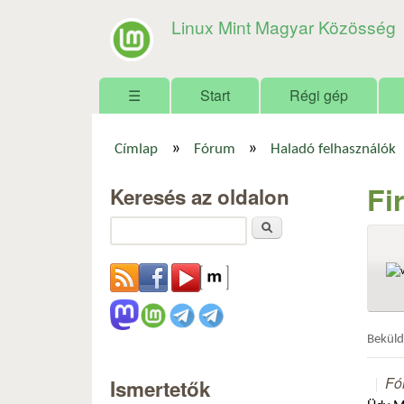
Linux Mint Magyar Közösség
Főmenü
☰
Start
Régi gép
»
»
Címlap
Fórum
Haladó felhasználók
Jelenlegi hely
Fi
Keresés az oldalon
Keresés
Bekül
Fó
Ismertetők