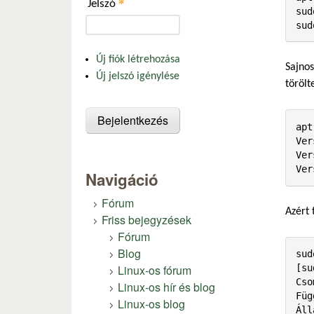
*
Jelszó
sud
sud
Új fiók létrehozása
Sajnos
Új jelszó igénylése
törölt
apt
Ver
Ver
Ver
Navigáció
Fórum
Azért 
Friss bejegyzések
Fórum
Blog
sud
Linux-os fórum
[su
Cso
Linux-os hír és blog
Füg
Linux-os blog
Áll