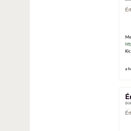
Ér
Me
ht
Kic
a h
É
Be
Ér