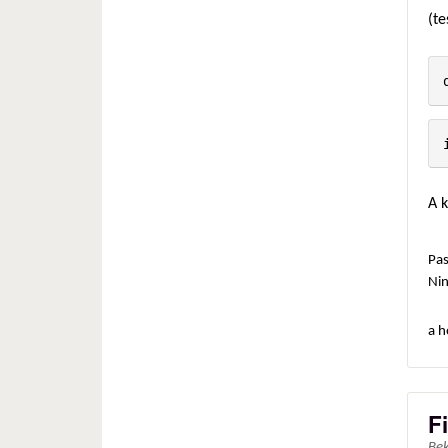
(te
A 
Pas
Ni
a h
F
Be