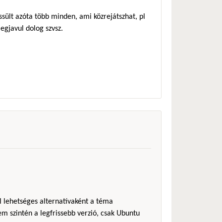
ssült azóta több minden, ami közrejátszhat, pl
gjavul dolog szvsz.
l lehetséges alternatívaként a téma
em szintén a legfrissebb verzió, csak Ubuntu