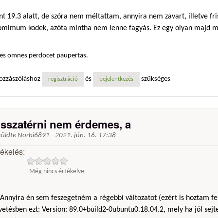
t 19.3 alatt, de szóra nem méltattam, annyira nem zavart, illetve fri
omimum kodek, azóta mintha nem lenne fagyás. Ez egy olyan majd me
es omnes perdocet paupertas.
ozzászóláshoz
és
szükséges
regisztráció
bejelentkezés
isszatérni nem érdemes, a
küldte
Norbi6891
-
2021. jún. 16. 17:38
tékelés:
Még nincs értékelve
Annyira én sem feszegetném a régebbi változatot (ezért is hoztam fe
vetésben ezt: Version: 89.0+build2-0ubuntu0.18.04.2, mely ha jól sejt