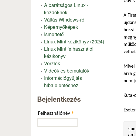
Üdv M
A barátságos Linux -
kezdőknek
A Fire
Váltás Windows-ról
újdons
Képernyőképek
hozzá 
Ismertető
megnyi
Linux Mint kézikönyv (2024)
működi
Linux Mint felhasználói
vélhet
kézikönyv
Verziók
Mivel 
Videók és bemutatók
arra g
Információgyűjtés
nem je
hibajelentéshez
Kutako
Bejelentkezés
Esetem
*
Felhasználónév
sud
apt