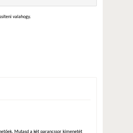
ssíteni valahogy.
zhetőek. Mutasd a két parancssor kimenetét