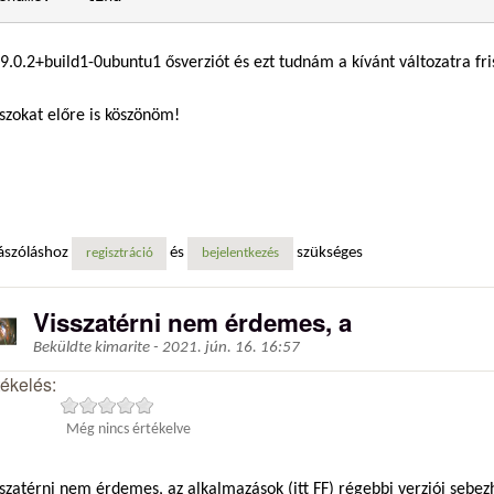
59.0.2+build1-0ubuntu1 ősverziót és ezt tudnám a kívánt változatra fri
szokat előre is köszönöm!
ászóláshoz
és
szükséges
regisztráció
bejelentkezés
Visszatérni nem érdemes, a
Beküldte
kimarite
-
2021. jún. 16. 16:57
tékelés:
Még nincs értékelve
szatérni nem érdemes, az alkalmazások (itt FF) régebbi verziói sebe