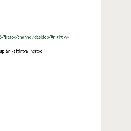
S/firefox/channel/desktop/#nightly
(külső
hivatkozás)
uplán kattintva indítod.