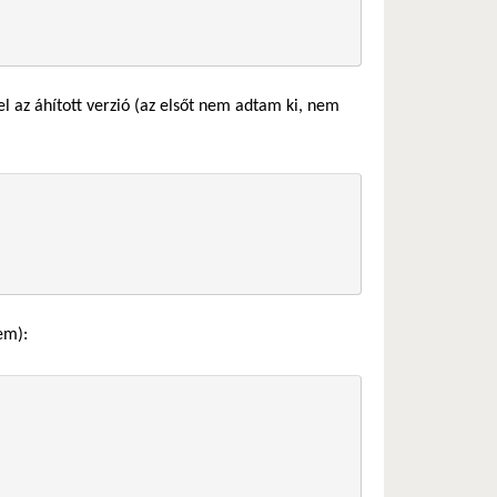
 az áhított verzió (az elsőt nem adtam ki, nem
em):