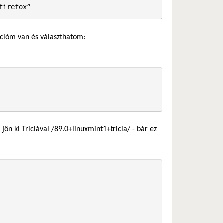
firefox”
opcióm van és választhatom:
ön ki Triciával /89.0+linuxmint1+tricia/ - bár ez