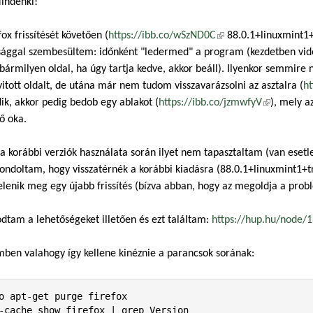
indenki!
fox frissítését követően (
https://ibb.co/wSzND0C
(külső hivatkozás)
88.0.1+linuxmint1+t
ággal szembesültem: időnként "ledermed" a program (kezdetben vide
bármilyen oldal, ha úgy tartja kedve, akkor beáll). Ilyenkor semmire 
tott oldalt, de utána már nem tudom visszavarázsolni az asztalra (
ht
k, akkor pedig bedob egy ablakot (
https://ibb.co/jzmwfyV
(külső hiva
), mely a
ő oka.
a korábbi verziók használata során ilyet nem tapasztaltam (van esetleg
ondoltam, hogy visszatérnék a korábbi kiadásra (88.0.1+linuxmint1+tr
lenik meg egy újabb frissítés (bízva abban, hogy az megoldja a prob
dtam a lehetőségeket illetően és ezt találtam:
https://hup.hu/node/
ben valahogy így kellene kinéznie a parancsok sorának:
o apt-get purge firefox

-cache show firefox | grep Version
