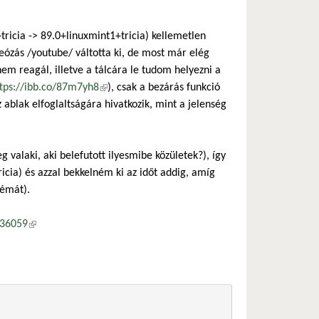
ricia -> 89.0+linuxmint1+tricia) kellemetlen
ózás /youtube/ váltotta ki, de most már elég
nem reagál, illetve a tálcára le tudom helyezni a
tps://ibb.co/87m7yh8
(külső hivatkozás)
), csak a bezárás funkció
tkozás)
z ablak elfoglaltságára hivatkozik, mint a jelenség
 valaki, aki belefutott ilyesmibe közületek?), így
icia) és azzal bekkelném ki az időt addig, amíg
lémát).
136059
(külső hivatkozás)