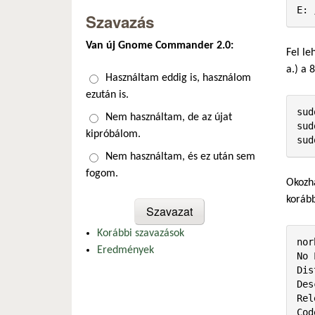
E: 
Szavazás
Van új Gnome Commander 2.0:
Fel le
a.) a 
Választások
Használtam eddig is, használom
ezután is.
sud
Nem használtam, de az újat
sud
kipróbálom.
sud
Nem használtam, és ez után sem
fogom.
Okozha
korább
Korábbi szavazások
nor
Eredmények
No 
Dis
Des
Rel
Cod