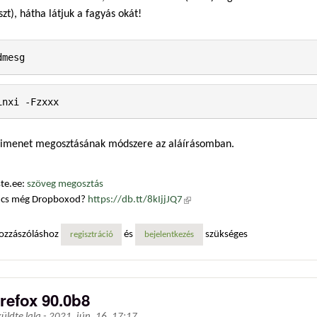
szt), hátha látjuk a fagyás okát!
dmesg
inxi -Fzxxx
kimenet megosztásának módszere az aláírásomban.
te.ee:
szöveg megosztás
ncs még Dropboxod?
https://db.tt/8kIjjJQ7
(külső hivatkozás)
ozzászóláshoz
és
szükséges
regisztráció
bejelentkezés
irefox 90.0b8
küldte
lala
-
2021. jún. 16. 17:17