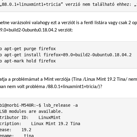
„88.0.1+linuxmint1+tricia” verzió nem található ehhez: „
hetne varázsolni valahogy ezt a verziót is a fenti listára vagy csak 2 
89.0+build2-0ubuntu0.18.04.2 verziót:
o apt-get purge firefox

o apt-get install firefox=89.0+build2-0ubuntu0.18.04.2

o apt-mark hold firefox
tja a problémámat a Mint verziója (Tina /Linux Mint 19.2 Tina/ nem j
an nem volt probléma /88.0.1+linuxmint1+tricia/)?
bi@norbi-M540R:~$ lsb_release -a

LSB modules are available.

tributor ID:    LinuxMint

cription:    Linux Mint 19.2 Tina

ease:    19.2

ename:    tina