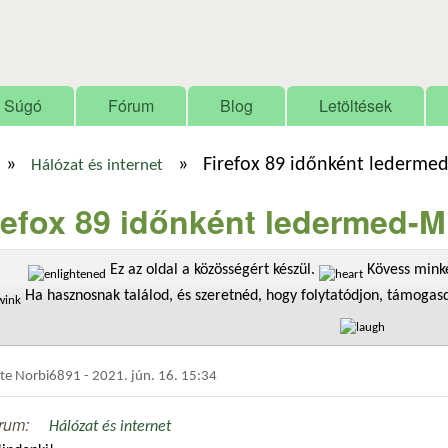
Ugrás a tartalomra
Súgó
Fórum
Blog
Letöltések
»
»
Firefox 89 időnként lederm
Hálózat és internet
refox 89 időnként ledermed
Ez az oldal a közösségért készül.
Kövess minke
Ha hasznosnak találod, és szeretnéd, hogy folytatódjon, támoga
dte
Norbi6891
-
2021. jún. 16. 15:34
rum:
Hálózat és internet