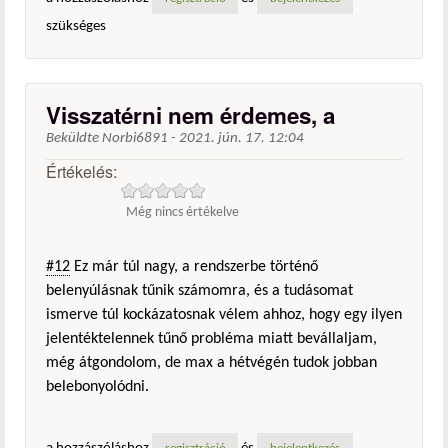
szükséges
Visszatérni nem érdemes, a
Beküldte
Norbi6891
-
2021. jún. 17. 12:04
Értékelés:
Még nincs értékelve
#12
Ez már túl nagy, a rendszerbe történő
belenyúlásnak tűnik számomra, és a tudásomat
ismerve túl kockázatosnak vélem ahhoz, hogy egy ilyen
jelentéktelennek tűnő probléma miatt bevállaljam,
még átgondolom, de max a hétvégén tudok jobban
belebonyolódni.