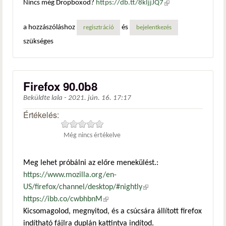
Nincs még Dropboxod?
https://db.tt/8kIjjJQ7
(külső
hivatkozás)
a hozzászóláshoz
és
regisztráció
bejelentkezés
szükséges
Firefox 90.0b8
Beküldte
lala
-
2021. jún. 16. 17:17
Értékelés:
Még nincs értékelve
Meg lehet próbálni az előre menekülést.:
https://www.mozilla.org/en-
US/firefox/channel/desktop/#nightly
(külső hivatkozás)
https://ibb.co/cwbhbnM
(külső hivatkozás)
Kicsomagolod, megnyitod, és a csúcsára állított firefox
indítható fájlra duplán kattintva indítod.