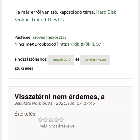
Ha már erről van szó, kapcsolódó téma:
Hard Disk
Sentinel Linux: CLI és GUI
Paste.ee:
szöveg megosztás
Nincs még Dropboxod?
https://db.tt/8kIjjJQ7
(külső
hivatkozás)
a hozzászóláshoz
és
regisztráció
bejelentkezés
szükséges
Visszatérni nem érdemes, a
Beküldte
Norbi6891
-
2021. jún. 17. 17:45
Értékelés:
Még nincs értékelve