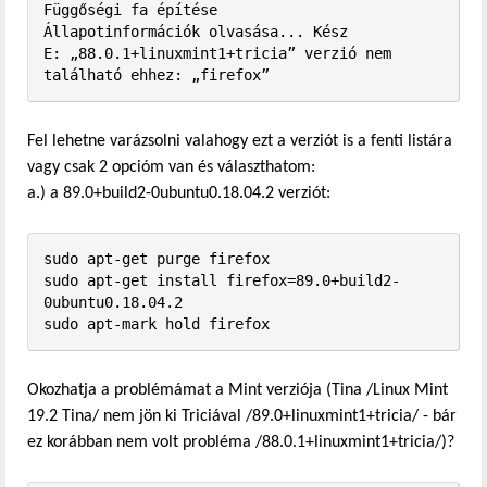
Függőségi fa építése       

Állapotinformációk olvasása... Kész

E: „88.0.1+linuxmint1+tricia” verzió nem 
található ehhez: „firefox”
Fel lehetne varázsolni valahogy ezt a verziót is a fenti listára
vagy csak 2 opcióm van és választhatom:
a.) a 89.0+build2-0ubuntu0.18.04.2 verziót:
sudo apt-get purge firefox

sudo apt-get install firefox=89.0+build2-
0ubuntu0.18.04.2

sudo apt-mark hold firefox
Okozhatja a problémámat a Mint verziója (Tina /Linux Mint
19.2 Tina/ nem jön ki Triciával /89.0+linuxmint1+tricia/ - bár
ez korábban nem volt probléma /88.0.1+linuxmint1+tricia/)?