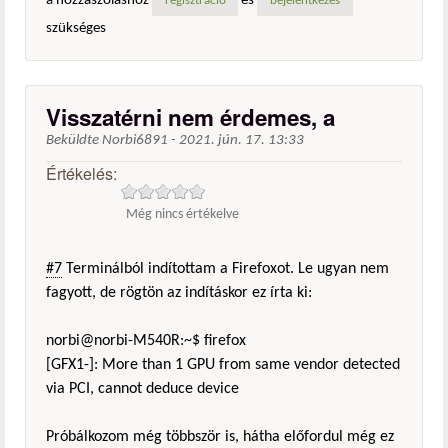
a hozzászóláshoz
és
regisztráció
bejelentkezés
szükséges
Visszatérni nem érdemes, a
Beküldte
Norbi6891
-
2021. jún. 17. 13:33
Értékelés:
Még nincs értékelve
#7
Terminálból indítottam a Firefoxot. Le ugyan nem
fagyott, de rögtön az indításkor ez írta ki:
norbi@norbi-M540R:~$ firefox
[GFX1-]: More than 1 GPU from same vendor detected
via PCI, cannot deduce device
Próbálkozom még többször is, hátha előfordul még ez