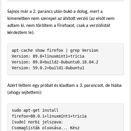
Sajnos már a 2. parancs után bukó a dolog, mert a
kimenetben nem szerepel az áhított verzió (az elsőt nem
adtam ki, nem töröltem a Firefoxot, csak a verziólistát
kérdeztem le):
apt-cache show firefox | grep Version

Version: 89.0+linuxmint1+tricia

Version: 89.0+build2-0ubuntu0.18.04.2

Version: 59.0.2+build1-0ubuntu1
Azért tettem egy próbát és kiadtam a 3. parancsot, de hiába
(ahogy sejtettem):
sudo apt-get install 
firefox=88.0.1+linuxmint1+tricia

[sudo] norbi jelszava:              

Csomaglisták olvasása... Kész
