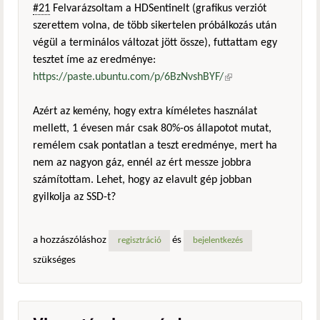
#21
Felvarázsoltam a HDSentinelt (grafikus verziót
szerettem volna, de több sikertelen próbálkozás után
végül a terminálos változat jött össze), futtattam egy
tesztet íme az eredménye:
https://paste.ubuntu.com/p/6BzNvshBYF/
(külső
hivatkozás)
Azért az kemény, hogy extra kíméletes használat
mellett, 1 évesen már csak 80%-os állapotot mutat,
remélem csak pontatlan a teszt eredménye, mert ha
nem az nagyon gáz, ennél az ért messze jobbra
számítottam. Lehet, hogy az elavult gép jobban
gyilkolja az SSD-t?
a hozzászóláshoz
és
regisztráció
bejelentkezés
szükséges