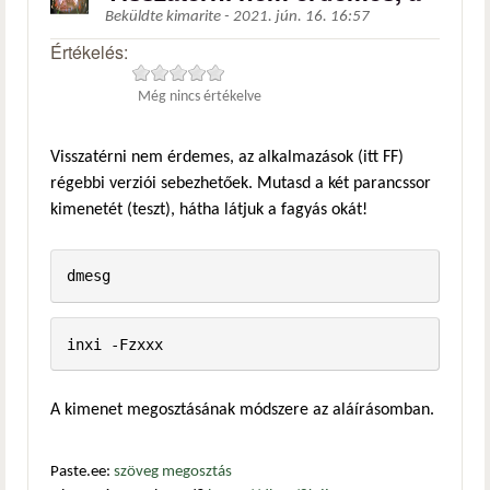
Beküldte
kimarite
-
2021. jún. 16. 16:57
Értékelés:
Még nincs értékelve
Visszatérni nem érdemes, az alkalmazások (itt FF)
régebbi verziói sebezhetőek. Mutasd a két parancssor
kimenetét (teszt), hátha látjuk a fagyás okát!
dmesg
inxi -Fzxxx
A kimenet megosztásának módszere az aláírásomban.
Paste.ee:
szöveg megosztás