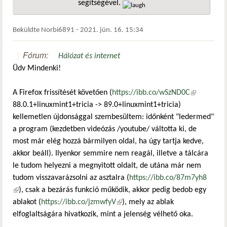
segítségével.
hivatkozá
Beküldte
Norbi6891
-
2021. jún. 16. 15:34
Fórum:
Hálózat és internet
Üdv Mindenki!
A Firefox frissítését követően (
https://ibb.co/wSzND0C
(külső
88.0.1+linuxmint1+tricia -> 89.0+linuxmint1+tricia)
hivatkozás)
kellemetlen újdonsággal szembesültem: időnként "ledermed"
a program (kezdetben videózás /youtube/ váltotta ki, de
most már elég hozzá bármilyen oldal, ha úgy tartja kedve,
akkor beáll). Ilyenkor semmire nem reagál, illetve a tálcára
le tudom helyezni a megnyitott oldalt, de utána már nem
tudom visszavarázsolni az asztalra (
https://ibb.co/87m7yh8
(külső hivatkozás)
), csak a bezárás funkció működik, akkor pedig bedob egy
ablakot (
https://ibb.co/jzmwfyV
(külső hivatkozás)
), mely az ablak
elfoglaltságára hivatkozik, mint a jelenség vélhető oka.