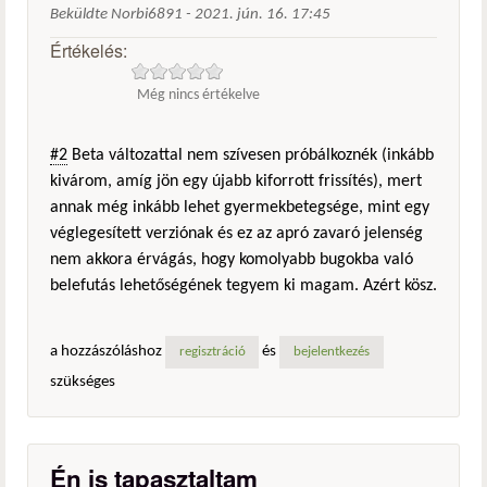
Beküldte
Norbi6891
-
2021. jún. 16. 17:45
Értékelés:
Még nincs értékelve
#2
Beta változattal nem szívesen próbálkoznék (inkább
kivárom, amíg jön egy újabb kiforrott frissítés), mert
annak még inkább lehet gyermekbetegsége, mint egy
véglegesített verziónak és ez az apró zavaró jelenség
nem akkora érvágás, hogy komolyabb bugokba való
belefutás lehetőségének tegyem ki magam. Azért kösz.
a hozzászóláshoz
és
regisztráció
bejelentkezés
szükséges
Én is tapasztaltam