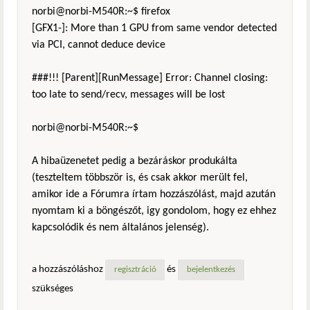
norbi@norbi-M540R:~$ firefox
[GFX1-]: More than 1 GPU from same vendor detected
via PCI, cannot deduce device
###!!! [Parent][RunMessage] Error: Channel closing:
too late to send/recv, messages will be lost
norbi@norbi-M540R:~$
A hibaüzenetet pedig a bezáráskor produkálta
(teszteltem többször is, és csak akkor merült fel,
amikor ide a Fórumra írtam hozzászólást, majd azután
nyomtam ki a böngészőt, igy gondolom, hogy ez ehhez
kapcsolódik és nem általános jelenség).
a hozzászóláshoz
és
regisztráció
bejelentkezés
szükséges