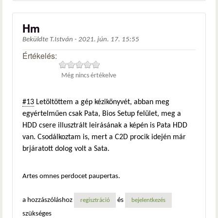
Hm
Beküldte
T.István
-
2021. jún. 17. 15:55
Értékelés:
Még nincs értékelve
#13
Letöltöttem a gép kézikönyvét, abban meg
egyértelműen csak Pata, Bios Setup felület, meg a
HDD csere illusztrált leirásának a képén is Pata HDD
van. Csodálkoztam is, mert a C2D procik idején már
brjáratott dolog volt a Sata.
Artes omnes perdocet paupertas.
a hozzászóláshoz
és
regisztráció
bejelentkezés
szükséges