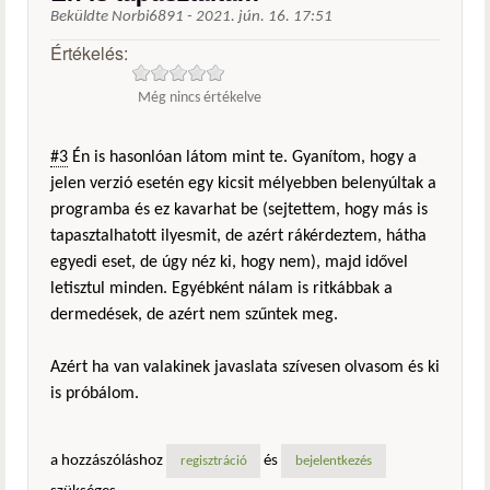
Beküldte
Norbi6891
-
2021. jún. 16. 17:51
Értékelés:
Még nincs értékelve
#3
Én is hasonlóan látom mint te. Gyanítom, hogy a
jelen verzió esetén egy kicsit mélyebben belenyúltak a
programba és ez kavarhat be (sejtettem, hogy más is
tapasztalhatott ilyesmit, de azért rákérdeztem, hátha
egyedi eset, de úgy néz ki, hogy nem), majd idővel
letisztul minden. Egyébként nálam is ritkábbak a
dermedések, de azért nem szűntek meg.
Azért ha van valakinek javaslata szívesen olvasom és ki
is próbálom.
a hozzászóláshoz
és
regisztráció
bejelentkezés