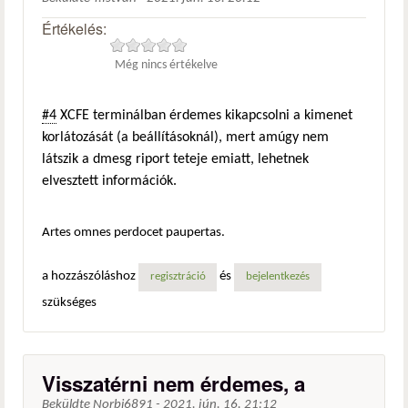
Értékelés:
Még nincs értékelve
#4
XCFE terminálban érdemes kikapcsolni a kimenet
korlátozását (a beállításoknál), mert amúgy nem
látszik a dmesg riport teteje emiatt, lehetnek
elvesztett információk.
Artes omnes perdocet paupertas.
a hozzászóláshoz
és
regisztráció
bejelentkezés
szükséges
Visszatérni nem érdemes, a
Beküldte
Norbi6891
-
2021. jún. 16. 21:12