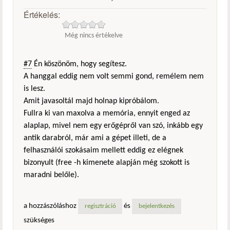
Értékelés:
Még nincs értékelve
#7
Én köszönöm, hogy segítesz.
A hanggal eddig nem volt semmi gond, remélem nem
is lesz.
Amit javasoltál majd holnap kipróbálom.
Fullra ki van maxolva a memória, ennyit enged az
alaplap, mivel nem egy erőgépről van szó, inkább egy
antik darabról, már ami a gépet illeti, de a
felhasználói szokásaim mellett eddig ez elégnek
bizonyult (free -h kimenete alapján még szokott is
maradni belőle).
a hozzászóláshoz
és
regisztráció
bejelentkezés
szükséges