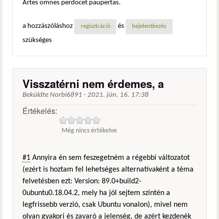
Artes omnes perdocet paupertas.
a hozzászóláshoz
és
regisztráció
bejelentkezés
szükséges
Visszatérni nem érdemes, a
Beküldte
Norbi6891
-
2021. jún. 16. 17:38
Értékelés:
Még nincs értékelve
#1
Annyira én sem feszegetném a régebbi változatot
(ezért is hoztam fel lehetséges alternatívaként a téma
felvetésben ezt: Version: 89.0+build2-
0ubuntu0.18.04.2, mely ha jól sejtem szintén a
legfrissebb verzió, csak Ubuntu vonalon), mivel nem
olyan gyakori és zavaró a jelenség, de azért kezdenék