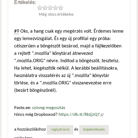
Értékelés:
Még nincs értékelve
#9
Oks, a hang csak egy megérzés volt. Érdemes lenne
egy lemezvizsgálat. És egy új profillal egy próba:
célszerűen a böngészöt bezárod, majd a fájlkezelőben
a rejtett ".mozilla" könytárat átnevezed
".mozilla.ORIG" névre. Indítod a böngészöt, tesztelsz.
Ha lehet, kiegészítők nélkül. A korábbi beállításokra,
használatra visszatérés az új ".mozilla" könyvtár
törlése, és a ".mozilla.ORIG" visszanevezése erre
(bezárt böngészőnél).
Paste.ee:
szöveg megosztás
Nincs még Dropboxod?
https://db.tt/8kIjjJQ7
(külső
hivatkozás)
a hozzászóláshoz
és
regisztráció
bejelentkezés