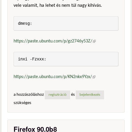
vele valamit, ha lehet és nem túl nagy kihívás.
dmesg:
https://paste.ubuntu.com/p/gz2746y53Z/
(külső
hivatkozás)
inxi -Fzxxx:
https://paste.ubuntu.com/p/KN2nkx9Yzx/
(külső
hivatkozás)
a hozzászóláshoz
és
regisztráció
bejelentkezés
szükséges
Firefox 90.0b8