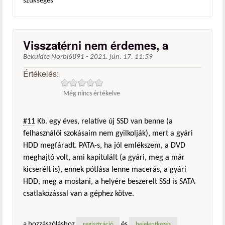
szükséges
Visszatérni nem érdemes, a
Beküldte
Norbi6891
-
2021. jún. 17. 11:59
Értékelés:
Még nincs értékelve
#11
Kb. egy éves, relatíve új SSD van benne (a
felhasználói szokásaim nem gyilkolják), mert a gyári
HDD megfáradt. PATA-s, ha jól emlékszem, a DVD
meghajtó volt, ami kapitulált (a gyári, meg a már
kicserélt is), ennek pótlása lenne macerás, a gyári
HDD, meg a mostani, a helyére beszerelt SSd is SATA
csatlakozással van a géphez kötve.
a hozzászóláshoz
és
regisztráció
bejelentkezés