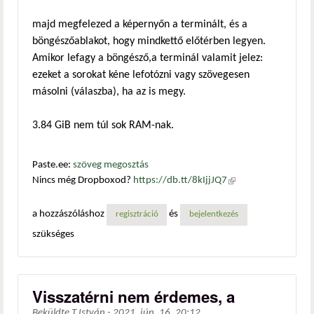
majd megfelezed a képernyőn a terminált, és a
böngészőablakot, hogy mindkettő előtérben legyen.
Amikor lefagy a böngésző,a terminál valamit jelez:
ezeket a sorokat kéne lefotózni vagy szövegesen
másolni (válaszba), ha az is megy.
3.84 GiB nem túl sok RAM-nak.
Paste.ee:
szöveg megosztás
Nincs még Dropboxod?
https://db.tt/8kIjjJQ7
(külső
hivatkozás)
a hozzászóláshoz
és
regisztráció
bejelentkezés
szükséges
Visszatérni nem érdemes, a
Beküldte
T.István
-
2021. jún. 16. 20:12