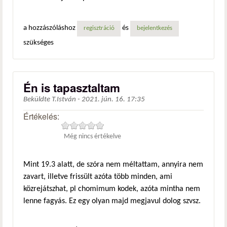
a hozzászóláshoz
és
regisztráció
bejelentkezés
szükséges
Én is tapasztaltam
Beküldte
T.István
-
2021. jún. 16. 17:35
Értékelés:
Még nincs értékelve
Mint 19.3 alatt, de szóra nem méltattam, annyira nem
zavart, illetve frissült azóta több minden, ami
közrejátszhat, pl chomimum kodek, azóta mintha nem
lenne fagyás. Ez egy olyan majd megjavul dolog szvsz.