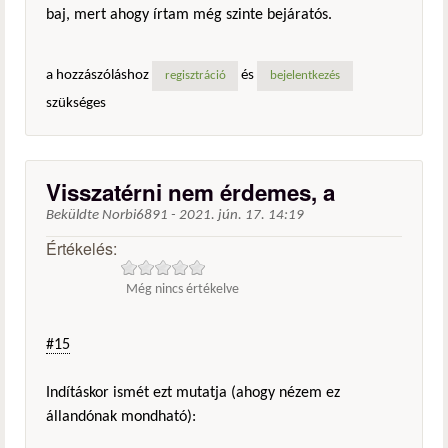
baj, mert ahogy írtam még szinte bejáratós.
a hozzászóláshoz
és
regisztráció
bejelentkezés
szükséges
Visszatérni nem érdemes, a
Beküldte
Norbi6891
-
2021. jún. 17. 14:19
Értékelés:
Még nincs értékelve
#15
Indításkor ismét ezt mutatja (ahogy nézem ez
állandónak mondható):