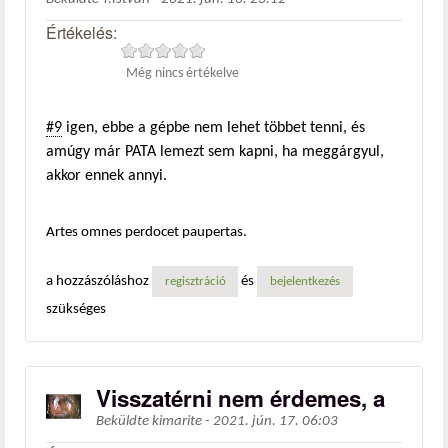
Értékelés:
Még nincs értékelve
#9
igen, ebbe a gépbe nem lehet többet tenni, és
amúgy már PATA lemezt sem kapni, ha meggárgyul,
akkor ennek annyi.
Artes omnes perdocet paupertas.
a hozzászóláshoz
és
regisztráció
bejelentkezés
szükséges
Visszatérni nem érdemes, a
Beküldte
kimarite
-
2021. jún. 17. 06:03