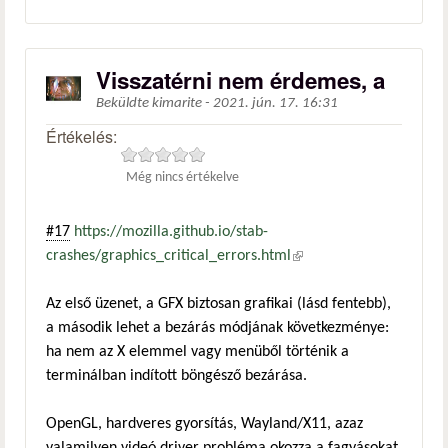
Visszatérni nem érdemes, a
Beküldte
kimarite
-
2021. jún. 17. 16:31
Értékelés:
Még nincs értékelve
#17
https://mozilla.github.io/stab-
crashes/graphics_critical_errors.html
(külső hivatkozás)
Az első üzenet, a GFX biztosan grafikai (lásd fentebb),
a második lehet a bezárás módjának következménye:
ha nem az X elemmel vagy menüből történik a
terminálban indított böngésző bezárása.
OpenGL, hardveres gyorsítás, Wayland/X11, azaz