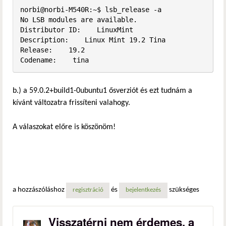
norbi@norbi-M540R:~$ lsb_release -a

No LSB modules are available.

Distributor ID:    LinuxMint

Description:    Linux Mint 19.2 Tina

Release:    19.2

Codename:    tina
b.) a 59.0.2+build1-0ubuntu1 ősverziót és ezt tudnám a
kívánt változatra frissíteni valahogy.
A válaszokat előre is köszönöm!
a hozzászóláshoz
és
szükséges
regisztráció
bejelentkezés
Visszatérni nem érdemes, a