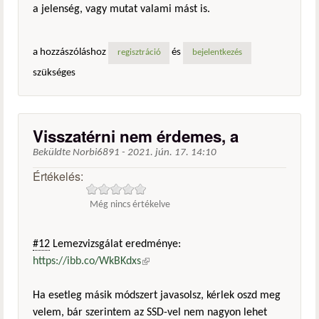
a jelenség, vagy mutat valami mást is.
a hozzászóláshoz
és
regisztráció
bejelentkezés
szükséges
Visszatérni nem érdemes, a
Beküldte
Norbi6891
-
2021. jún. 17. 14:10
Értékelés:
Még nincs értékelve
#12
Lemezvizsgálat eredménye:
https://ibb.co/WkBKdxs
(külső hivatkozás)
Ha esetleg másik módszert javasolsz, kérlek oszd meg
velem, bár szerintem az SSD-vel nem nagyon lehet