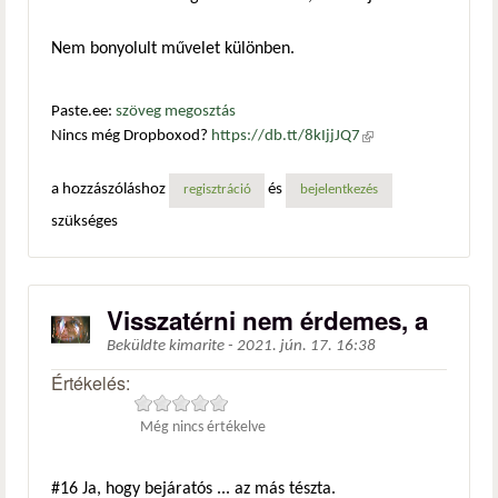
Nem bonyolult művelet különben.
Paste.ee:
szöveg megosztás
Nincs még Dropboxod?
https://db.tt/8kIjjJQ7
(külső
hivatkozás)
a hozzászóláshoz
és
regisztráció
bejelentkezés
szükséges
Visszatérni nem érdemes, a
Beküldte
kimarite
-
2021. jún. 17. 16:38
Értékelés:
Még nincs értékelve
#16
Ja, hogy bejáratós ... az más tészta.