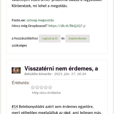
valamilyen videó driver probléma okozza a fagyásokat.
Körbenézek, mi lehet a megoldás.
Paste.ee:
szöveg megosztás
Nincs még Dropboxod?
https://db.tt/8kIjjJQ7
(külső
hivatkozás)
a hozzászóláshoz
és
regisztráció
bejelentkezés
szükséges
Visszatérni nem érdemes, a
Beküldte
kimarite
-
2021. jún. 17. 16:34
Értékelés:
Még nincs értékelve
#14
Belebonyolódni azért sem érdemes egyelőre,
mert vélhetően megtaláltuk az okot, ami teljesen más.