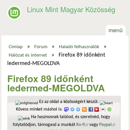
Ugrás a tartalomra
Linux Mint Magyar Közösség
menü
»
»
»
Címlap
Fórum
Haladó felhasználók
Jelenlegi hely
»
Firefox 89 időnként
Hálózat és internet
ledermed-MEGOLDVA
Firefox 89 időnként
ledermed-MEGOLDVA
Ez az oldal a közösségért készül.
Kövess minket máshol is:
Ha hasznosnak találod, és szeretnéd, hogy
folytatódjon, támogasd a munkát
Ko-fi
(külső hivatkozás)
vagy
Paypal
(külső