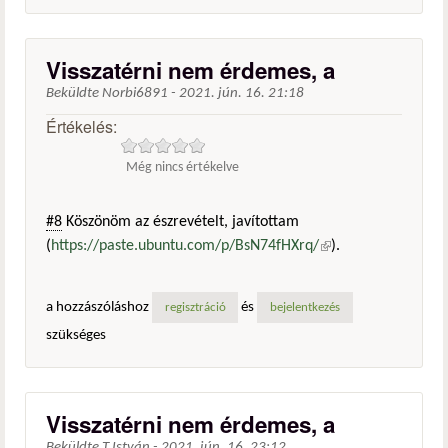
Visszatérni nem érdemes, a
Beküldte
Norbi6891
-
2021. jún. 16. 21:18
Értékelés:
Még nincs értékelve
#8
Köszönöm az észrevételt, javítottam
(
https://paste.ubuntu.com/p/BsN74fHXrq/
(külső
).
hivatkozás)
a hozzászóláshoz
és
regisztráció
bejelentkezés
szükséges
Visszatérni nem érdemes, a
Beküldte
T.István
-
2021. jún. 16. 23:12