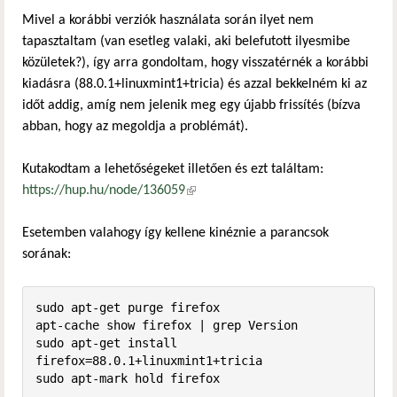
Mivel a korábbi verziók használata során ilyet nem
tapasztaltam (van esetleg valaki, aki belefutott ilyesmibe
közületek?), így arra gondoltam, hogy visszatérnék a korábbi
kiadásra (88.0.1+linuxmint1+tricia) és azzal bekkelném ki az
időt addig, amíg nem jelenik meg egy újabb frissítés (bízva
abban, hogy az megoldja a problémát).
Kutakodtam a lehetőségeket illetően és ezt találtam:
https://hup.hu/node/136059
(külső hivatkozás)
Esetemben valahogy így kellene kinéznie a parancsok
sorának:
sudo apt-get purge firefox

apt-cache show firefox | grep Version

sudo apt-get install 
firefox=88.0.1+linuxmint1+tricia

sudo apt-mark hold firefox