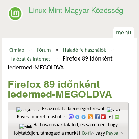
Ugrás a tartalomra
Linux Mint Magyar Közösség
menü
»
»
»
Címlap
Fórum
Haladó felhasználók
Jelenlegi hely
»
Firefox 89 időnként
Hálózat és internet
ledermed-MEGOLDVA
Firefox 89 időnként
ledermed-MEGOLDVA
Ez az oldal a közösségért készül.
Kövess minket máshol is:
Ha hasznosnak találod, és szeretnéd, hogy
folytatódjon, támogasd a munkát
Ko-fi
(külső hivatkozás)
vagy
Paypal
(külső