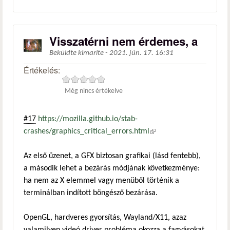
Visszatérni nem érdemes, a
Beküldte
kimarite
-
2021. jún. 17. 16:31
Értékelés:
Még nincs értékelve
#17
https://mozilla.github.io/stab-
crashes/graphics_critical_errors.html
(külső hivatkozás)
Az első üzenet, a GFX biztosan grafikai (lásd fentebb),
a második lehet a bezárás módjának következménye:
ha nem az X elemmel vagy menüből történik a
terminálban indított böngésző bezárása.
OpenGL, hardveres gyorsítás, Wayland/X11, azaz