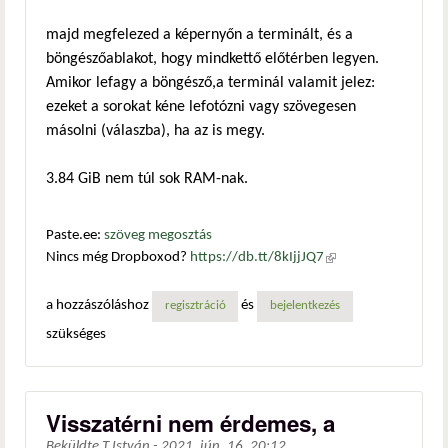
majd megfelezed a képernyőn a terminált, és a
böngészőablakot, hogy mindkettő előtérben legyen.
Amikor lefagy a böngésző,a terminál valamit jelez:
ezeket a sorokat kéne lefotózni vagy szövegesen
másolni (válaszba), ha az is megy.
3.84 GiB nem túl sok RAM-nak.
Paste.ee:
szöveg megosztás
Nincs még Dropboxod?
https://db.tt/8kIjjJQ7
(külső
hivatkozás)
a hozzászóláshoz
és
regisztráció
bejelentkezés
szükséges
Visszatérni nem érdemes, a
Beküldte
T.István
-
2021. jún. 16. 20:12