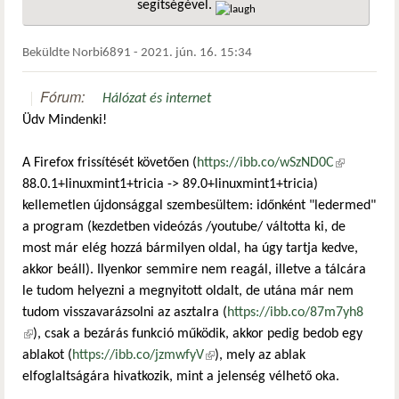
segítségével.
hivatkozá
Beküldte
Norbi6891
-
2021. jún. 16. 15:34
Fórum:
Hálózat és internet
Üdv Mindenki!
A Firefox frissítését követően (
https://ibb.co/wSzND0C
(külső
88.0.1+linuxmint1+tricia -> 89.0+linuxmint1+tricia)
hivatkozás)
kellemetlen újdonsággal szembesültem: időnként "ledermed"
a program (kezdetben videózás /youtube/ váltotta ki, de
most már elég hozzá bármilyen oldal, ha úgy tartja kedve,
akkor beáll). Ilyenkor semmire nem reagál, illetve a tálcára
le tudom helyezni a megnyitott oldalt, de utána már nem
tudom visszavarázsolni az asztalra (
https://ibb.co/87m7yh8
(külső hivatkozás)
), csak a bezárás funkció működik, akkor pedig bedob egy
ablakot (
https://ibb.co/jzmwfyV
(külső hivatkozás)
), mely az ablak
elfoglaltságára hivatkozik, mint a jelenség vélhető oka.