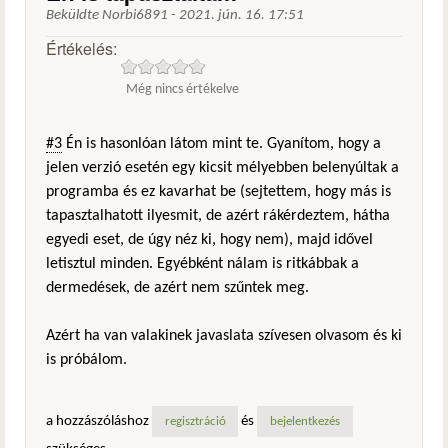
Beküldte
Norbi6891
-
2021. jún. 16. 17:51
Értékelés:
Még nincs értékelve
#3
Én is hasonlóan látom mint te. Gyanítom, hogy a
jelen verzió esetén egy kicsit mélyebben belenyúltak a
programba és ez kavarhat be (sejtettem, hogy más is
tapasztalhatott ilyesmit, de azért rákérdeztem, hátha
egyedi eset, de úgy néz ki, hogy nem), majd idővel
letisztul minden. Egyébként nálam is ritkábbak a
dermedések, de azért nem szűntek meg.
Azért ha van valakinek javaslata szívesen olvasom és ki
is próbálom.
a hozzászóláshoz
és
regisztráció
bejelentkezés