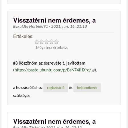
Visszatérni nem érdemes, a
Beküldte
Norbi6891
-
2021. jún. 16. 21:18
Értékelés:
Még nincs értékelve
#8
Köszönöm az észrevételt, javítottam
(
https://paste.ubuntu.com/p/BsN74fHXrq/
(külső
).
hivatkozás)
a hozzászóláshoz
és
regisztráció
bejelentkezés
szükséges
Visszatérni nem érdemes, a
Beküldte
T.István
-
2021. jún. 16. 23:12