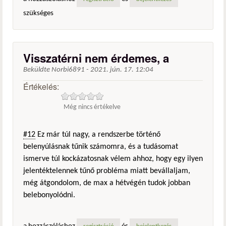
szükséges
Visszatérni nem érdemes, a
Beküldte
Norbi6891
-
2021. jún. 17. 12:04
Értékelés:
Még nincs értékelve
#12
Ez már túl nagy, a rendszerbe történő
belenyúlásnak tűnik számomra, és a tudásomat
ismerve túl kockázatosnak vélem ahhoz, hogy egy ilyen
jelentéktelennek tűnő probléma miatt bevállaljam,
még átgondolom, de max a hétvégén tudok jobban
belebonyolódni.