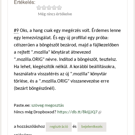
Értékelés:
Még nincs értékelve
#9
Oks, a hang csak egy megérzés volt. Érdemes lenne
egy lemezvizsgálat. És egy új profillal egy próba:
célszerűen a böngészöt bezárod, majd a fájlkezelőben
a rejtett ".mozilla" könytárat átnevezed
".mozilla.ORIG" névre. Indítod a böngészöt, tesztelsz.
Ha lehet, kiegészítők nélkül. A korábbi beállításokra,
használatra visszatérés az új ".mozilla" könyvtár
törlése, és a ".mozilla.ORIG" visszanevezése erre
(bezárt böngészőnél).
Paste.ee:
szöveg megosztás
Nincs még Dropboxod?
https://db.tt/8kIjjJQ7
(külső
hivatkozás)
a hozzászóláshoz
és
regisztráció
bejelentkezés