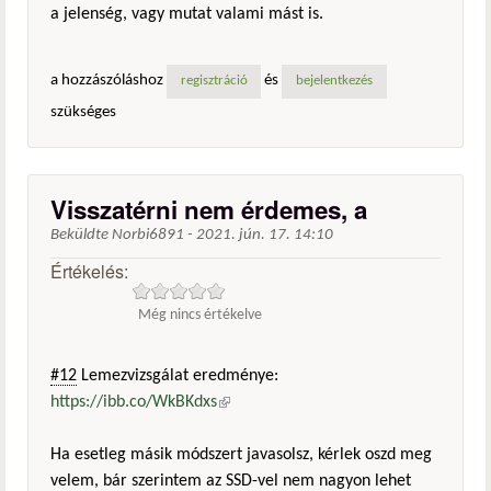
a jelenség, vagy mutat valami mást is.
a hozzászóláshoz
és
regisztráció
bejelentkezés
szükséges
Visszatérni nem érdemes, a
Beküldte
Norbi6891
-
2021. jún. 17. 14:10
Értékelés:
Még nincs értékelve
#12
Lemezvizsgálat eredménye:
https://ibb.co/WkBKdxs
(külső hivatkozás)
Ha esetleg másik módszert javasolsz, kérlek oszd meg
velem, bár szerintem az SSD-vel nem nagyon lehet