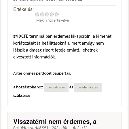
Értékelés:
Még nincs értékelve
#4
XCFE terminálban érdemes kikapcsolni a kimenet
korlátozását (a beállításoknál), mert amúgy nem
látszik a dmesg riport teteje emiatt, lehetnek
elvesztett információk.
Artes omnes perdocet paupertas.
a hozzászóláshoz
és
regisztráció
bejelentkezés
szükséges
Visszatérni nem érdemes, a
Beküldte
Norbi6891
-
2021. jún. 16. 21:12