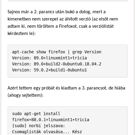
Sajnos már a 2. parancs után bukó a dolog, mert a
kimenetben nem szerepel az áhított verzió (az elsőt nem
adtam ki, nem töröltem a Firefoxot, csak a verziólistát
kérdeztem le):
apt-cache show firefox | grep Version

Version: 89.0+linuxmint1+tricia

Version: 89.0+build2-0ubuntu0.18.04.2

Version: 59.0.2+build1-0ubuntu1
Azért tettem egy próbát és kiadtam a 3. parancsot, de hiába
(ahogy sejtettem):
sudo apt-get install 
firefox=88.0.1+linuxmint1+tricia

[sudo] norbi jelszava:              

Csomaglisták olvasása... Kész
