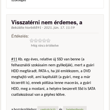
szükséges
Visszatérni nem érdemes, a
Beküldte
Norbi6891
-
2021. jún. 17. 11:59
Értékelés:
Még nincs értékelve
#11
Kb. egy éves, relatíve új SSD van benne (a
felhasználói szokásaim nem gyilkolják), mert a gyári
HDD megfáradt. PATA-s, ha jól emlékszem, a DVD
meghajtó volt, ami kapitulált (a gyári, meg a már
kicserélt is), ennek pótlása lenne macerás, a gyári
HDD, meg a mostani, a helyére beszerelt SSd is SATA
csatlakozással van a géphez kötve.
a hozzászóláshoz
és
regisztráció
bejelentkezés