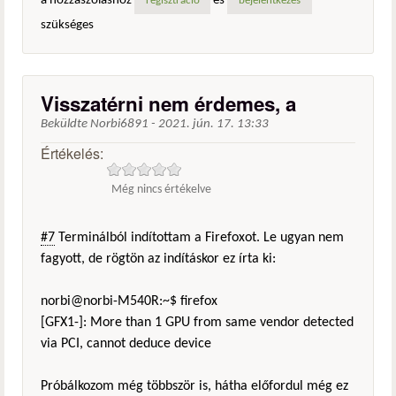
a hozzászóláshoz
és
regisztráció
bejelentkezés
szükséges
Visszatérni nem érdemes, a
Beküldte
Norbi6891
-
2021. jún. 17. 13:33
Értékelés:
Még nincs értékelve
#7
Terminálból indítottam a Firefoxot. Le ugyan nem
fagyott, de rögtön az indításkor ez írta ki:
norbi@norbi-M540R:~$ firefox
[GFX1-]: More than 1 GPU from same vendor detected
via PCI, cannot deduce device
Próbálkozom még többször is, hátha előfordul még ez