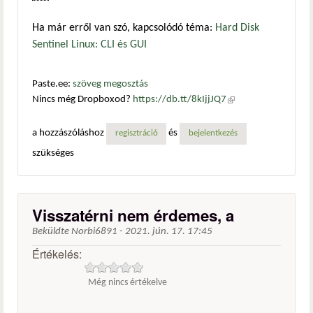
Ha már erről van szó, kapcsolódó téma:
Hard Disk
Sentinel Linux: CLI és GUI
Paste.ee:
szöveg megosztás
Nincs még Dropboxod?
https://db.tt/8kIjjJQ7
(külső
hivatkozás)
a hozzászóláshoz
és
regisztráció
bejelentkezés
szükséges
Visszatérni nem érdemes, a
Beküldte
Norbi6891
-
2021. jún. 17. 17:45
Értékelés:
Még nincs értékelve