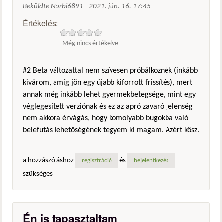
Beküldte
Norbi6891
-
2021. jún. 16. 17:45
Értékelés:
Még nincs értékelve
#2
Beta változattal nem szívesen próbálkoznék (inkább
kivárom, amíg jön egy újabb kiforrott frissítés), mert
annak még inkább lehet gyermekbetegsége, mint egy
véglegesített verziónak és ez az apró zavaró jelenség
nem akkora érvágás, hogy komolyabb bugokba való
belefutás lehetőségének tegyem ki magam. Azért kösz.
a hozzászóláshoz
és
regisztráció
bejelentkezés
szükséges
Én is tapasztaltam