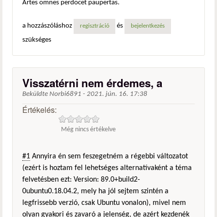
Artes omnes perdocet paupertas.
a hozzászóláshoz
és
regisztráció
bejelentkezés
szükséges
Visszatérni nem érdemes, a
Beküldte
Norbi6891
-
2021. jún. 16. 17:38
Értékelés:
Még nincs értékelve
#1
Annyira én sem feszegetném a régebbi változatot
(ezért is hoztam fel lehetséges alternatívaként a téma
felvetésben ezt: Version: 89.0+build2-
0ubuntu0.18.04.2, mely ha jól sejtem szintén a
legfrissebb verzió, csak Ubuntu vonalon), mivel nem
olyan gyakori és zavaró a jelenség, de azért kezdenék