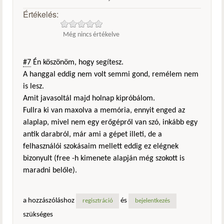
Értékelés:
Még nincs értékelve
#7
Én köszönöm, hogy segítesz.
A hanggal eddig nem volt semmi gond, remélem nem
is lesz.
Amit javasoltál majd holnap kipróbálom.
Fullra ki van maxolva a memória, ennyit enged az
alaplap, mivel nem egy erőgépről van szó, inkább egy
antik darabról, már ami a gépet illeti, de a
felhasználói szokásaim mellett eddig ez elégnek
bizonyult (free -h kimenete alapján még szokott is
maradni belőle).
a hozzászóláshoz
és
regisztráció
bejelentkezés
szükséges