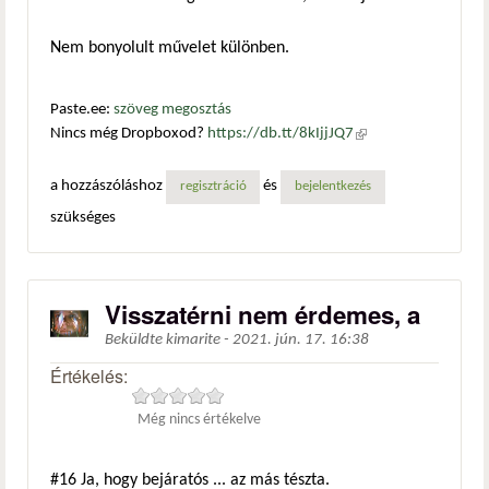
Nem bonyolult művelet különben.
Paste.ee:
szöveg megosztás
Nincs még Dropboxod?
https://db.tt/8kIjjJQ7
(külső
hivatkozás)
a hozzászóláshoz
és
regisztráció
bejelentkezés
szükséges
Visszatérni nem érdemes, a
Beküldte
kimarite
-
2021. jún. 17. 16:38
Értékelés:
Még nincs értékelve
#16
Ja, hogy bejáratós ... az más tészta.