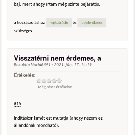
baj, mert ahogy írtam még szinte bejáratós.
a hozzászóláshoz
és
regisztráció
bejelentkezés
szükséges
Visszatérni nem érdemes, a
Beküldte
Norbi6891
-
2021. jún. 17. 14:19
Értékelés:
Még nincs értékelve
#15
Indításkor ismét ezt mutatja (ahogy nézem ez
állandónak mondható):