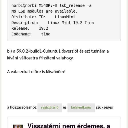
norbi@norbi-M540R:~$ lsb_release -a

No LSB modules are available.

Distributor ID:    LinuxMint

Description:    Linux Mint 19.2 Tina

Release:    19.2

Codename:    tina
b.) a 59.0.2+build1-0ubuntu1 ősverziót és ezt tudnám a
kívánt változatra frissíteni valahogy.
A válaszokat előre is köszönöm!
a hozzászóláshoz
és
szükséges
regisztráció
bejelentkezés
Visszatérni nem érdemes, a