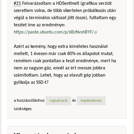
#21
Felvarázsoltam a HDSentinelt (grafikus verziót
szerettem volna, de több sikertelen próbálkozás után
végül a terminálos változat jött össze), futtattam egy
tesztet íme az eredménye:
https://paste.ubuntu.com/p/6BzNvshBYF/
(külső
hivatkozás)
Azért az kemény, hogy extra kíméletes használat
mellett, 1 évesen már csak 80%-os állapotot mutat,
remélem csak pontatlan a teszt eredménye, mert ha
nem az nagyon gáz, ennél az ért messze jobbra
számítottam. Lehet, hogy az elavult gép jobban
gyilkolja az SSD-t?
a hozzászóláshoz
és
regisztráció
bejelentkezés
szükséges