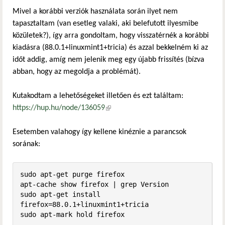
Mivel a korábbi verziók használata során ilyet nem
tapasztaltam (van esetleg valaki, aki belefutott ilyesmibe
közületek?), így arra gondoltam, hogy visszatérnék a korábbi
kiadásra (88.0.1+linuxmint1+tricia) és azzal bekkelném ki az
időt addig, amíg nem jelenik meg egy újabb frissítés (bízva
abban, hogy az megoldja a problémát).
Kutakodtam a lehetőségeket illetően és ezt találtam:
https://hup.hu/node/136059
(külső hivatkozás)
Esetemben valahogy így kellene kinéznie a parancsok
sorának:
sudo apt-get purge firefox

apt-cache show firefox | grep Version

sudo apt-get install 
firefox=88.0.1+linuxmint1+tricia

sudo apt-mark hold firefox