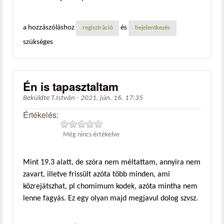
a hozzászóláshoz
és
regisztráció
bejelentkezés
szükséges
Én is tapasztaltam
Beküldte
T.István
-
2021. jún. 16. 17:35
Értékelés:
Még nincs értékelve
Mint 19.3 alatt, de szóra nem méltattam, annyira nem
zavart, illetve frissült azóta több minden, ami
közrejátszhat, pl chomimum kodek, azóta mintha nem
lenne fagyás. Ez egy olyan majd megjavul dolog szvsz.