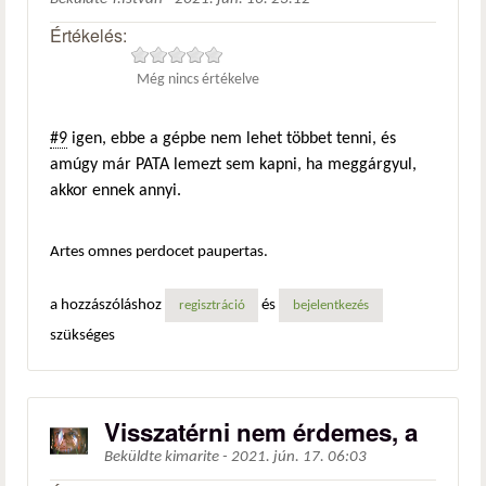
Értékelés:
Még nincs értékelve
#9
igen, ebbe a gépbe nem lehet többet tenni, és
amúgy már PATA lemezt sem kapni, ha meggárgyul,
akkor ennek annyi.
Artes omnes perdocet paupertas.
a hozzászóláshoz
és
regisztráció
bejelentkezés
szükséges
Visszatérni nem érdemes, a
Beküldte
kimarite
-
2021. jún. 17. 06:03