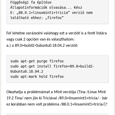
Függőségi fa építése       

Állapotinformációk olvasása... Kész

E: „88.0.1+linuxmint1+tricia” verzió nem 
található ehhez: „firefox”
Fel lehetne varázsolni valahogy ezt a verziót is a fenti listára
vagy csak 2 opcióm van és választhatom:
a.) a 89.0+build2-0ubuntu0.18.04.2 verziót:
sudo apt-get purge firefox

sudo apt-get install firefox=89.0+build2-
0ubuntu0.18.04.2

sudo apt-mark hold firefox
Okozhatja a problémámat a Mint verziója (Tina /Linux Mint
19.2 Tina/ nem jön ki Triciával /89.0+linuxmint1+tricia/ - bár
ez korábban nem volt probléma /88.0.1+linuxmint1+tricia/)?