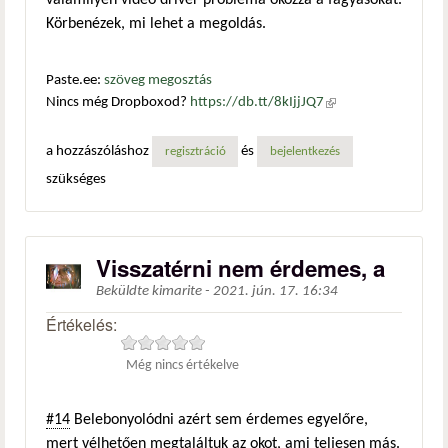
valamilyen videó driver probléma okozza a fagyásokat.
Körbenézek, mi lehet a megoldás.
Paste.ee:
szöveg megosztás
Nincs még Dropboxod?
https://db.tt/8kIjjJQ7
(külső
hivatkozás)
a hozzászóláshoz
és
regisztráció
bejelentkezés
szükséges
Visszatérni nem érdemes, a
Beküldte
kimarite
-
2021. jún. 17. 16:34
Értékelés:
Még nincs értékelve
#14
Belebonyolódni azért sem érdemes egyelőre,
mert vélhetően megtaláltuk az okot, ami teljesen más.