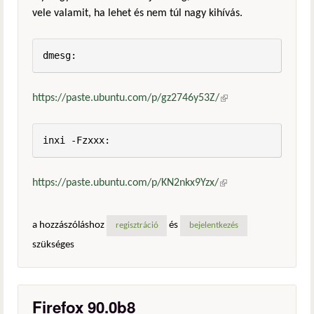
vele valamit, ha lehet és nem túl nagy kihívás.
dmesg:
https://paste.ubuntu.com/p/gz2746y53Z/
(külső
hivatkozás)
inxi -Fzxxx:
https://paste.ubuntu.com/p/KN2nkx9Yzx/
(külső
hivatkozás)
a hozzászóláshoz
és
regisztráció
bejelentkezés
szükséges
Firefox 90.0b8