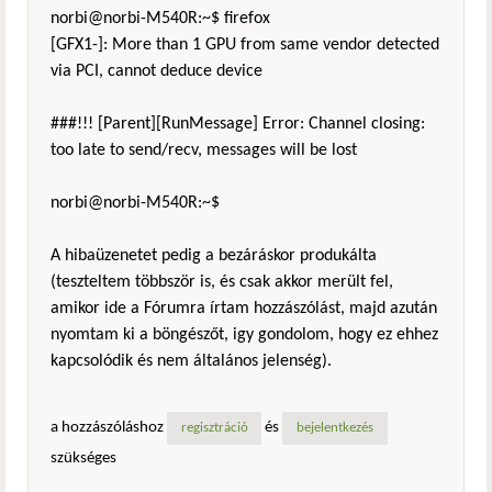
norbi@norbi-M540R:~$ firefox
[GFX1-]: More than 1 GPU from same vendor detected
via PCI, cannot deduce device
###!!! [Parent][RunMessage] Error: Channel closing:
too late to send/recv, messages will be lost
norbi@norbi-M540R:~$
A hibaüzenetet pedig a bezáráskor produkálta
(teszteltem többször is, és csak akkor merült fel,
amikor ide a Fórumra írtam hozzászólást, majd azután
nyomtam ki a böngészőt, igy gondolom, hogy ez ehhez
kapcsolódik és nem általános jelenség).
a hozzászóláshoz
és
regisztráció
bejelentkezés
szükséges