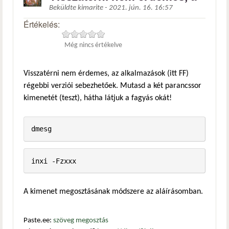
Beküldte
kimarite
-
2021. jún. 16. 16:57
Értékelés:
Még nincs értékelve
Visszatérni nem érdemes, az alkalmazások (itt FF)
régebbi verziói sebezhetőek. Mutasd a két parancssor
kimenetét (teszt), hátha látjuk a fagyás okát!
dmesg
inxi -Fzxxx
A kimenet megosztásának módszere az aláírásomban.
Paste.ee:
szöveg megosztás