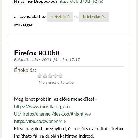
Nincs még Dropboxod?
https://db.tt/8kIjjJQ7
(külső
hivatkozás)
a hozzászóláshoz
és
regisztráció
bejelentkezés
szükséges
Firefox 90.0b8
Beküldte
lala
-
2021. jún. 16. 17:17
Értékelés:
Még nincs értékelve
Meg lehet próbálni az előre menekülést.:
https://www.mozilla.org/en-
US/firefox/channel/desktop/#nightly
(külső hivatkozás)
https://ibb.co/cwbhbnM
(külső hivatkozás)
Kicsomagolod, megnyitod, és a csúcsára állított firefox
indítható fájlra duplán kattintva indítod.