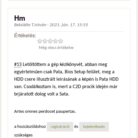
Hm
Beküldte
T.István
-
2021. jún. 17. 15:55
Értékelés:
Még nincs értékelve
#13
Letöltöttem a gép kézikönyvét, abban meg
egyértelműen csak Pata, Bios Setup felület, meg a
HDD csere illusztrált leirásának a képén is Pata HDD
van. Csodálkoztam is, mert a C2D procik idején már
brjáratott dolog volt a Sata.
Artes omnes perdocet paupertas.
a hozzászóláshoz
és
regisztráció
bejelentkezés
szükséges