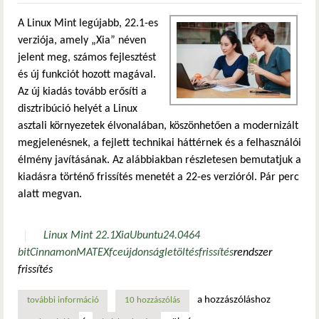
A Linux Mint legújabb, 22.1-es
verziója, amely „Xia” néven
jelent meg, számos fejlesztést
és új funkciót hozott magával.
Az új kiadás tovább erősíti a
disztribúció helyét a Linux
asztali környezetek élvonalában, köszönhetően a modernizált
megjelenésnek, a fejlett technikai háttérnek és a felhasználói
élmény javításának. Az alábbiakban részletesen bemutatjuk a
kiadásra történő frissítés menetét a 22-es verzióról. Pár perc
alatt megvan.
Linux Mint 22.1
Xia
Ubuntu
24.04
64
bit
Cinnamon
MATE
Xfce
újdonság
letöltés
frissítés
rendszer
frissítés
a hozzászóláshoz
további információ
szia, xia vagyok! van egy frissítendő géped? tartalommal k
10 hozzászólás