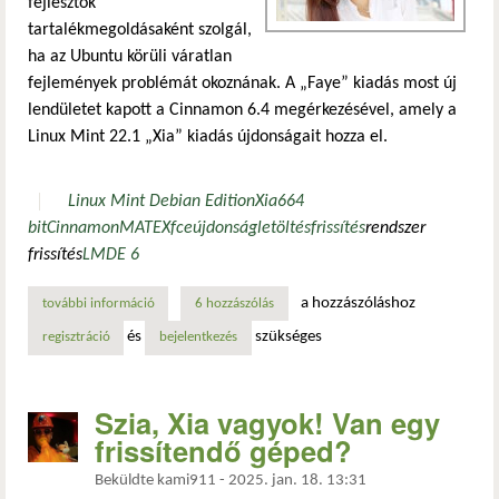
fejlesztők
tartalékmegoldásaként szolgál,
ha az Ubuntu körüli váratlan
fejlemények problémát okoznának. A „Faye” kiadás most új
lendületet kapott a Cinnamon 6.4 megérkezésével, amely a
Linux Mint 22.1 „Xia” kiadás újdonságait hozza el.
Linux Mint Debian Edition
Xia
6
64
bit
Cinnamon
MATE
Xfce
újdonság
letöltés
frissítés
rendszer
frissítés
LMDE 6
a hozzászóláshoz
további információ
a cinnamon 6.4 megérkezett az lmde 6 „faye” kiadásba ta
6 hozzászólás
és
szükséges
regisztráció
bejelentkezés
Szia, Xia vagyok! Van egy
frissítendő géped?
Beküldte
kami911
-
2025. jan. 18. 13:31