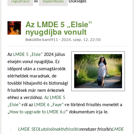
és
szükséges
regisztráció
bejelentkezés
Az LMDE 5 „Elsie”
nyugdíjba vonult
Beküldte
kami911
-
2024. szep. 12. 22:50
Az
LMDE 5 „Elsie”
2024 július
elsején vonul nyugdíjba. Ez
időpont után a csomagtárolók
elérhetőek maradnak, de
további hibajavító és biztonsági
frissítések már nem érkeznek
ehhez a verzióhoz.
Az LMDE 5
„Elsie”
-ről az
LMDE 6 „Faye”
-re történő frissítés menetét a
„
How to upgrade to LMDE 6
(külső hivatkozás)
” dokumentum írja le.
LMDE 5
EOL
utolsó
inaktív
frissítés
rendszer frissítés
LMDE