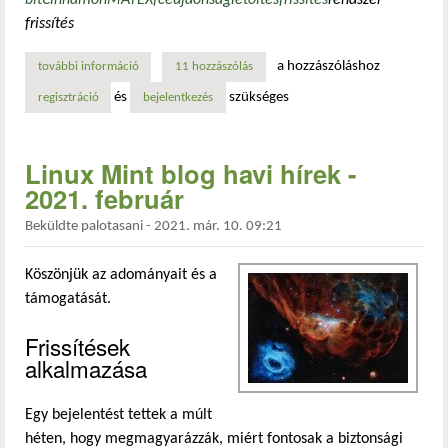
frissítés
a hozzászóláshoz
további információ
linux mint 20.3 „una” - frissítési utasítások tartalommal k
11 hozzászólás
és
szükséges
regisztráció
bejelentkezés
Linux Mint blog havi hírek -
2021. február
Beküldte
palotasani
-
2021. már. 10. 09:21
Köszönjük az adományait és a
támogatását.
Frissítések
alkalmazása
Egy bejelentést tettek a múlt
héten, hogy megmagyarázzák, miért fontosak a biztonsági