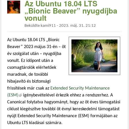
Az Ubuntu 18.04 LTS
„Bionic Beaver” nyugdíjba
vonult
Beküldte
kami911
-
2023. máj. 31. 21:12
Az Ubuntu 18.04 LTS „Bionic
Beaver” 2023 május 31-én – öt
év szolgálat után – nyugdíjba
vonult. Ez időpont után a
csomagtárolók elérhetőek
maradnak, de további
hibajavító és biztonsági
frissítések már csak az
Extended Security Maintenance
(ESM)
(külső hivatkozás)
igénybevételével érkezik ehhez a rendszerhez. A
Canonical folytatva hagyományt, hogy az öt éves támogatási
ciklust kiegészítve további öt évnyi kereskedelmi támogatást
nyújt Extended Security Maintenance (ESM) formájában az
Ubuntu LTS kiadásai számára.