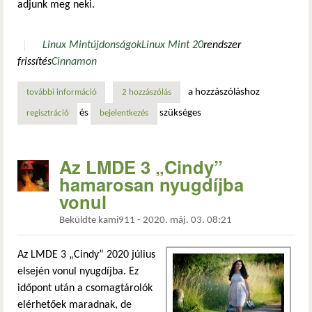
adjunk meg neki.
Linux Mint
újdonságok
Linux Mint 20
rendszer
frissítés
Cinnamon
a hozzászóláshoz
további információ
linux mint blog havi hírek - 2021. február tartalommal ka
2 hozzászólás
és
szükséges
regisztráció
bejelentkezés
Az LMDE 3 „Cindy”
hamarosan nyugdíjba
vonul
Beküldte
kami911
-
2020. máj. 03. 08:21
Az LMDE 3 „Cindy” 2020 július
elsején vonul nyugdíjba. Ez
időpont után a csomagtárolók
elérhetőek maradnak, de