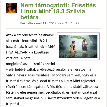
Nem támogatott: Frissítés
Linux Mint 18.3 Szilvia
bétára
Beküldte
kami911
-
2017. nov. 21. 18:29
Azok a szerencsés felhasználók,
akik már Linux Mint 18.2-t
használnak, frissíthetnek – NEM
HIVATALOSAN – a következő
verzióra. A béta
megjelenésével – szokás szerint
– elérhetővé váltak a következő verzió, jelen esetben, a
Szílvia nevű kiadás frissítései. Mondani sem kell, hogy ez a
frissítési eljárás, és a korai frissítés a Linux Mint fejlesztői
részéről nem támogatott. A frissítés nem a stabil változatra
tőrténik, éles gépen még védőhálóval, és légitámogatással
sem szabad megcsinálni. Csak tesztrendszereden végezd el a
frissítést.