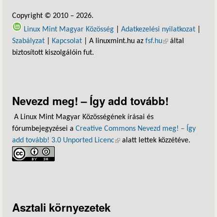
Copyright © 2010 – 2026.
Linux Mint Magyar Közösség
|
Adatkezelési nyilatkozat
|
Szabályzat
|
Kapcsolat
| A linuxmint.hu az
fsf.hu
(külső hivatkozás)
által
biztosított kiszolgálóin fut.
Nevezd meg! – Így add tovább!
A Linux Mint Magyar Közösségének írásai és
fórumbejegyzései a
Creative Commons Nevezd meg! – Így
add tovább! 3.0 Unported Licenc
(külső hivatkozás)
alatt lettek közzétéve.
Asztali környezetek