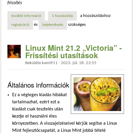
frissítés
a hozzászóláshoz
további információ
linux mint 21.3 „virginia” - frissítési utasítások tartalomma
1 hozzászólás
és
szükséges
regisztráció
bejelentkezés
Linux Mint 21.2 „Victoria” -
Frissítési utasítások
Beküldte
kami911
-
2023. júl. 18. 23:55
Általános információk
Ez a végleges kiadás hibákat
tartalmazhat, ezért ezt a
kiadást csak tesztelés után
kezdje el használni éles
környezetben. A visszajelzéseivel kérjük segítse a Linux
Mint fejlesztőcsapatát, a Linux Mint jobbá tételé