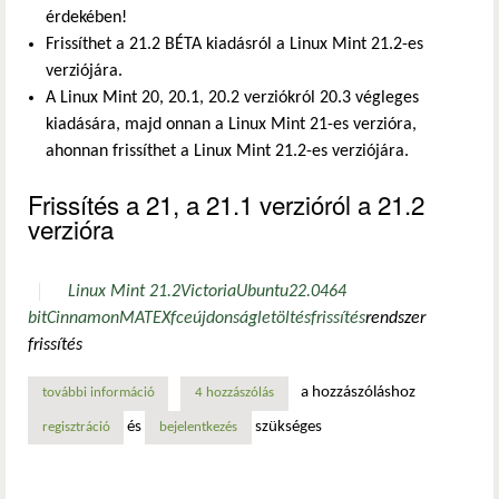
érdekében!
Frissíthet a 21.2 BÉTA kiadásról a Linux Mint 21.2-es
verziójára.
A Linux Mint 20, 20.1, 20.2 verziókról 20.3 végleges
kiadására, majd onnan a Linux Mint 21-es verzióra,
ahonnan frissíthet a Linux Mint 21.2-es verziójára.
Frissítés a 21, a 21.1 verzióról a 21.2
verzióra
Linux Mint 21.2
Victoria
Ubuntu
22.04
64
bit
Cinnamon
MATE
Xfce
újdonság
letöltés
frissítés
rendszer
frissítés
a hozzászóláshoz
további információ
linux mint 21.2 „victoria” - frissítési utasítások tartalomm
4 hozzászólás
és
szükséges
regisztráció
bejelentkezés