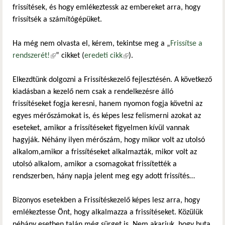
frissítések, és hogy emlékeztessk az embereket arra, hogy
frissítsék a számítógépüket.
Ha még nem olvasta el, kérem, tekintse meg a „
Frissítse a
rendszerét!
(külső hivatkozás)
” cikket (
eredeti cikk
(külső hivatkozás)
).
Elkezdtünk dolgozni a Frissítéskezelő fejlesztésén. A következő
kiadásban a kezelő nem csak a rendelkezésre álló
frissítéseket fogja keresni, hanem nyomon fogja követni az
egyes mérőszámokat is, és képes lesz felismerni azokat az
eseteket, amikor a frissítéseket figyelmen kívül vannak
hagyják. Néhány ilyen mérőszám, hogy mikor volt az utolsó
alkalom,amikor a frissítéseket alkalmazták, mikor volt az
utolsó alkalom, amikor a csomagokat frissítették a
rendszerben, hány napja jelent meg egy adott frissítés…
Bizonyos esetekben a Frissítéskezelő képes lesz arra, hogy
emlékeztesse Önt, hogy alkalmazza a frissítéseket. Közülük
néhány esetben talán még sürget is. Nem akarjuk, hogy buta