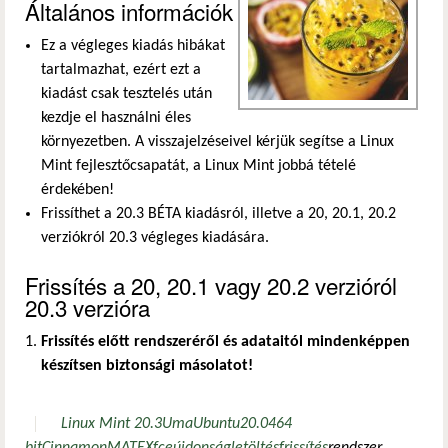
Általános információk
Ez a végleges kiadás hibákat
tartalmazhat, ezért ezt a
kiadást csak tesztelés után
kezdje el használni éles
környezetben. A visszajelzéseivel kérjük segítse a Linux
Mint fejlesztőcsapatát, a Linux Mint jobbá tételé
érdekében!
Frissíthet a 20.3 BÉTA kiadásról, illetve a 20, 20.1, 20.2
verziókról 20.3 végleges kiadására.
Frissítés a 20, 20.1 vagy 20.2 verzióról
20.3 verzióra
Frissítés előtt rendszeréről és adataitól mindenképpen
készítsen biztonsági másolatot!
Linux Mint 20.3
Uma
Ubuntu
20.04
64
bit
Cinnamon
MATE
Xfce
újdonság
letöltés
frissítés
rendszer