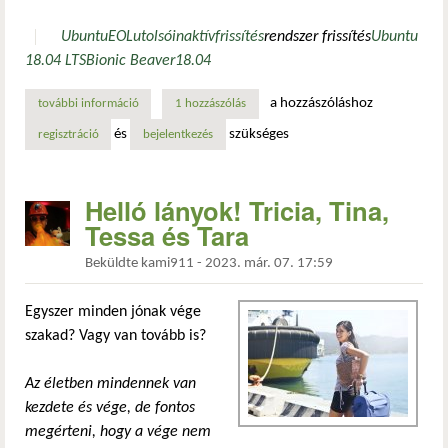
Ubuntu
EOL
utolsó
inaktív
frissítés
rendszer frissítés
Ubuntu
18.04 LTS
Bionic Beaver
18.04
a hozzászóláshoz
további információ
az ubuntu 18.04 lts „bionic beaver” nyugdíjba vonult tar
1 hozzászólás
és
szükséges
regisztráció
bejelentkezés
Helló lányok! Tricia, Tina,
Tessa és Tara
Beküldte
kami911
-
2023. már. 07. 17:59
Egyszer minden jónak vége
szakad? Vagy van tovább is?
Az életben mindennek van
kezdete és vége, de fontos
megérteni, hogy a vége nem