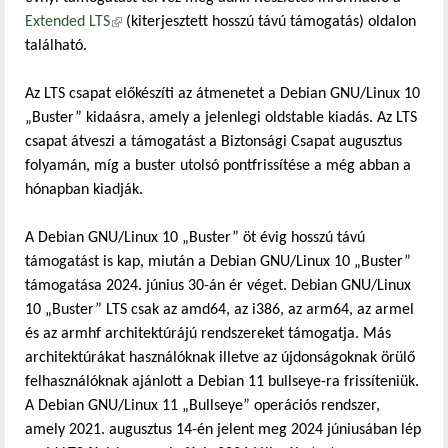
Extended LTS
(külső hivatkozás)
(kiterjesztett hosszú távú támogatás) oldalon
található.
Az LTS csapat előkészíti az átmenetet a Debian GNU/Linux 10
„Buster” kidaásra, amely a jelenlegi oldstable kiadás. Az LTS
csapat átveszi a támogatást a Biztonsági Csapat augusztus
folyamán, míg a buster utolsó pontfrissítése a még abban a
hónapban kiadják.
A Debian GNU/Linux 10 „Buster” öt évig hosszú távú
támogatást is kap, miután a Debian GNU/Linux 10 „Buster”
támogatása 2024. június 30-án ér véget. Debian GNU/Linux
10 „Buster” LTS csak az amd64, az i386, az arm64, az armel
és az armhf architektúrájú rendszereket támogatja. Más
architektúrákat használóknak illetve az újdonságoknak örülő
felhasználóknak ajánlott a Debian 11 bullseye-ra frissíteniük.
A Debian GNU/Linux 11 „Bullseye” operációs rendszer,
amely 2021. augusztus 14-én jelent meg 2024 júniusában lép