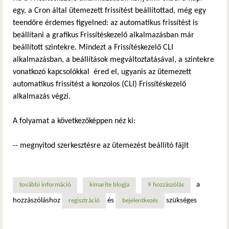
egy, a Cron által ütemezett frissítést beállítottad, még egy
teendőre érdemes figyelned: az automatikus frissítést is
beállítani a grafikus Frissítéskezelő alkalmazásban már
beállított szintekre. Mindezt a Frissítéskezelő CLI
alkalmazásban, a beállítások megváltoztatásával, a szintekre
vonatkozó kapcsolókkal éred el, ugyanis az ütemezett
automatikus frissítést a konzolos (CLI) Frissítéskezelő
alkalmazás végzi.
A folyamat a következőképpen néz ki:
-- megnyitod szerkesztésre az ütemezést beállító fájlt
a
további információ
frissítéskezelő: a napi egy automatikus frissítés beállítás 
kimarite blogja
9 hozzászólás
hozzászóláshoz
és
szükséges
regisztráció
bejelentkezés