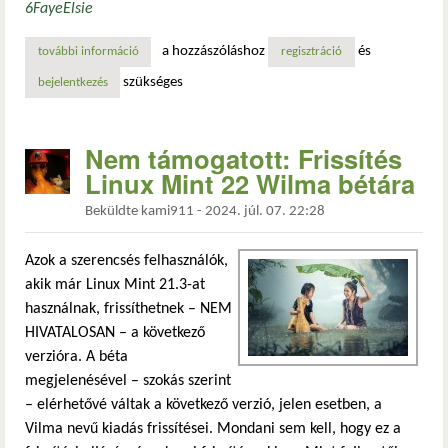
6
Faye
Elsie
a hozzászóláshoz
és
további információ
az lmde 5 „elsie” nyugdíjba vonult tartalommal kapcsolato
regisztráció
szükséges
bejelentkezés
Nem támogatott: Frissítés
Linux Mint 22 Wilma bétára
Beküldte
kami911
-
2024. júl. 07. 22:28
Azok a szerencsés felhasználók,
akik már Linux Mint 21.3-at
használnak, frissíthetnek – NEM
HIVATALOSAN – a következő
verzióra. A béta
megjelenésével – szokás szerint
– elérhetővé váltak a következő verzió, jelen esetben, a
Vilma nevű kiadás frissítései. Mondani sem kell, hogy ez a