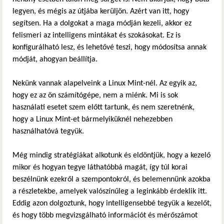
legyen, és mégis az útjába kerüljön. Azért van itt, hogy
segítsen. Ha a dolgokat a maga módján kezeli, akkor ez
felismeri az intelligens mintákat és szokásokat. Ez is
konfigurálható lesz, és lehetővé teszi, hogy módosítsa annak
módját, ahogyan beállítja.
Nekünk vannak alapelveink a Linux Mint-nél. Az egyik az,
hogy ez az ön számítógépe, nem a miénk. Mi is sok
használati esetet szem előtt tartunk, és nem szeretnénk,
hogy a Linux Mint-et bármelyiküknél nehezebben
használhatóvá tegyük.
Még mindig stratégiákat alkotunk és eldöntjük, hogy a kezelő
mikor és hogyan tegye láthatóbbá magát, így túl korai
beszélnünk ezekről a szempontokról, és belemennünk azokba
a részletekbe, amelyek valószínűleg a leginkább érdeklik itt.
Eddig azon dolgoztunk, hogy intelligensebbé tegyük a kezelőt,
és hogy több megvizsgálható információt és mérőszámot