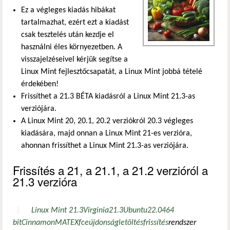
Ez a végleges kiadás hibákat
tartalmazhat, ezért ezt a kiadást
csak tesztelés után kezdje el
használni éles környezetben. A
visszajelzéseivel kérjük segítse a
Linux Mint fejlesztőcsapatát, a Linux Mint jobbá tételé
érdekében!
Frissíthet a 21.3 BÉTA kiadásról a Linux Mint 21.3-as
verziójára.
A Linux Mint 20, 20.1, 20.2 verziókról 20.3 végleges
kiadására, majd onnan a Linux Mint 21-es verzióra,
ahonnan frissíthet a Linux Mint 21.3-as verziójára.
Frissítés a 21, a 21.1, a 21.2 verzióról a
21.3 verzióra
Linux Mint 21.3
Virginia
21.3
Ubuntu
22.04
64
bit
Cinnamon
MATE
Xfce
újdonság
letöltés
frissítés
rendszer