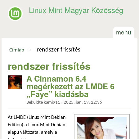
Ugrás a tartalomra
Linux Mint Magyar Közösség
menü
»
rendszer frissítés
Címlap
Jelenlegi hely
rendszer frissítés
A Cinnamon 6.4
megérkezett az LMDE 6
„Faye” kiadásba
Beküldte
kami911
-
2025. jan. 19. 22:36
Az LMDE (Linux Mint Debian
Edition) a Linux Mint Debian-
alapú változata, amely a