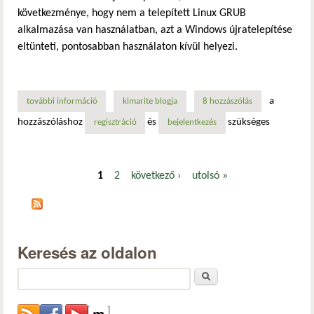
következménye, hogy nem a telepített Linux GRUB
alkalmazása van használatban, azt a Windows újratelepítése
eltünteti, pontosabban használaton kívül helyezi.
a
további információ
a grub újratelepítése, beállítása - live rendszer alól (live
kimarite blogja
8 hozzászólás
hozzászóláshoz
és
szükséges
regisztráció
bejelentkezés
1
2
következő ›
utolsó »
Oldalak
Keresés az oldalon
Keresés