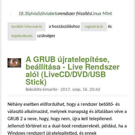
18.3
Sylvia
Szilvia
beta
rendszer frissítés
Linux Mint
a hozzászóláshoz
és
további információ
nem támogatott: frissítés linux mint 18.3 szilvia bétára ta
regisztráció
szükséges
bejelentkezés
A GRUB újratelepítése,
beállítása - Live Rendszer
alól (LiveCD/DVD/USB
Stick)
Beküldte
kimarite
-
2017. szep. 16. 20:42
Néhány esetben előfordulhat, hogy a rendszer betöltő- és
választó alkalmazást, melynek manapság és általában véve a
GRUB 2 a neve, hogy, hogy nem, újra kell telepítened.
Jellemző történet ez a dual-boot rendszereknél, például, ha a
Windows rendszert újratelepítetted, és ennek