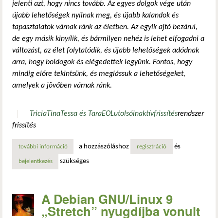
jelenti azt, hogy nincs tovább. Az egyes dolgok vége után
újabb lehetőségek nyílnak meg, és újabb kalandok és
tapasztalatok várnak ránk az életben. Az egyik ajtó bezárul,
de egy másik kinyílik, és bármilyen nehéz is lehet elfogadni a
változást, az élet folytatódik, és újabb lehetőségek adódnak
arra, hogy boldogok és elégedettek legyünk. Fontos, hogy
mindig előre tekintsünk, és meglássuk a lehetőségeket,
amelyek a jövőben várnak ránk.
Tricia
Tina
Tessa és Tara
EOL
utolsó
inaktív
frissítés
rendszer
frissítés
a hozzászóláshoz
és
további információ
helló lányok! tricia, tina, tessa és tara tartalommal kapcsol
regisztráció
szükséges
bejelentkezés
A Debian GNU/Linux 9
„Stretch” nyugdíjba vonult