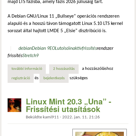
majd LTS fázisba, amely fázis 2026 júliusáig tart.
A Debian GNU/Linux 11 „Bullseye” operációs rendszeren
alapuló és a hosszú távon támogatott Linux 5.10 LTS kernel
sorozat által hajtott LMDE 5 „Elsie” disztribúció is.
debian
Debian 9
EOL
utolsó
inaktív
frissítés
rendszer
frissítés
Stretch
9
a hozzászóláshoz
további információ
a debian gnu/linux 9 „stretch” nyugdíjba vonult tartalomm
2 hozzászólás
és
szükséges
regisztráció
bejelentkezés
Linux Mint 20.3 „Una” -
Frissítési utasítások
Beküldte
kami911
-
2022. jan. 11. 21:26