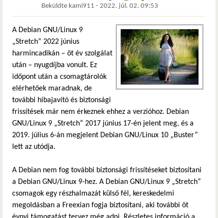
Beküldte
kami911
-
2022. júl. 02. 09:53
A Debian GNU/Linux 9
„Stretch” 2022 június
harmincadikán – öt év szolgálat
után – nyugdíjba vonult. Ez
időpont után a csomagtárolók
elérhetőek maradnak, de
további hibajavító és biztonsági
frissítések már nem érkeznek ehhez a verzióhoz. Debian
GNU/Linux 9 „Stretch” 2017 június 17-én jelent meg, és a
2019. július 6-án megjelent Debian GNU/Linux 10 „Buster”
lett az utódja.
A Debian nem fog további biztonsági frissítéseket biztosítani
a Debian GNU/Linux 9-hez. A Debian GNU/Linux 9 „Stretch”
csomagok egy részhalmazát külső fél, kereskedelmi
megoldásban a Freexian fogja biztosítani, aki további öt
évnyi támogatást tervez még adni. Részletes információ a