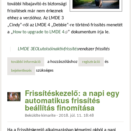
további hibajavító és biztonsági
frissítések már nem érkeznek
ehhez a verzióhoz. Az LMDE 3
„Cindy”-ről az LMDE 4 „Debbie”-re történő frissítés menetét
a „
How to upgrade to LMDE 4
(külső hivatkozás)
” dokumentum írja le.
LMDE 3
EOL
utolsó
inaktív
frissítés
rendszer frissítés
a hozzászóláshoz
és
további információ
az lmde 3 „cindy” hamarosan nyugdíjba vonul tartalommal
regisztráció
szükséges
bejelentkezés
Frissítéskezelő: a napi egy
automatikus frissítés
beállítás finomítása
Beküldte
kimarite
-
2018. júl. 11. 18:48
Ha a Frissítéskezelő alkalmazásban kényelmi okból a napi