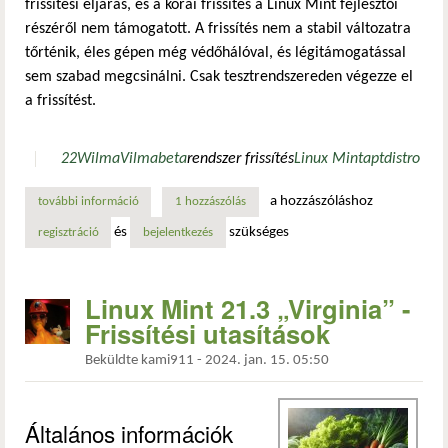
frissítési eljárás, és a korai frissítés a Linux Mint fejlesztői
részéről nem támogatott. A frissítés nem a stabil változatra
tőrténik, éles gépen még védőhálóval, és légitámogatással
sem szabad megcsinálni. Csak tesztrendszereden végezze el
a frissítést.
22
Wilma
Vilma
beta
rendszer frissítés
Linux Mint
apt
distro
a hozzászóláshoz
további információ
nem támogatott: frissítés linux mint 22 wilma bétára tart
1 hozzászólás
és
szükséges
regisztráció
bejelentkezés
Linux Mint 21.3 „Virginia” -
Frissítési utasítások
Beküldte
kami911
-
2024. jan. 15. 05:50
Általános információk