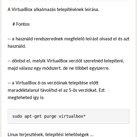
A VirtualBox alkalmazás telepítésének leírása.
# Fontos:
-- a használd rendszerednek megfelelő leírást olvasd el és azt
használd.
-- döntsd el, melyik VirtualBox verziót szeretnéd telepíteni,
majd válassz egy módszert, de ne többet egyszerre.
-- a VirtualBox 6-os verzióinak telepítése előtt
maradéktalanul távolítsd el az 5-ös verziókat. Ezt
megteheted így is:
sudo apt-get purge virtualbox*
Linux terjesztések, telepítési lehetőségek ...