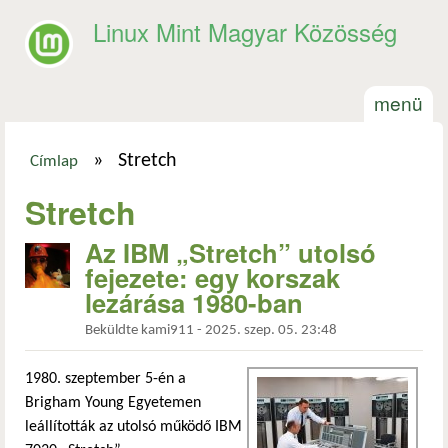
Ugrás a tartalomra
Linux Mint Magyar Közösség
menü
»
Stretch
Címlap
Jelenlegi hely
Stretch
Az IBM „Stretch” utolsó
fejezete: egy korszak
lezárása 1980-ban
Beküldte
kami911
-
2025. szep. 05. 23:48
1980. szeptember 5-én a
Brigham Young Egyetemen
leállították az utolsó működő IBM