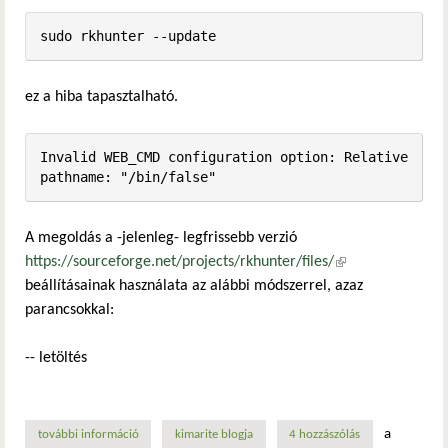
ez a hiba tapasztalható.
Invalid WEB_CMD configuration option: Relative 
A megoldás a -jelenleg- legfrissebb verzió
https://sourceforge.net/projects/rkhunter/files/
(külső hivatkozás)
beállításainak használata az alábbi módszerrel, azaz
parancsokkal:
-- letöltés
a
további információ
az rkhunter alkalmazás lmde2 alatt jelentkező frissítési hi
kimarite blogja
4 hozzászólás