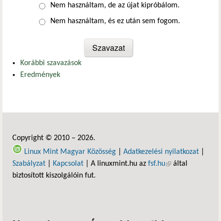
Nem használtam, de az újat kipróbálom.
Nem használtam, és ez után sem fogom.
Korábbi szavazások
Eredmények
Copyright © 2010 – 2026.
Linux Mint Magyar Közösség
|
Adatkezelési nyilatkozat
|
Szabályzat
|
Kapcsolat
| A linuxmint.hu az
fsf.hu
(külső hivatkozás)
által
biztosított kiszolgálóin fut.