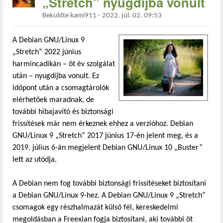
„Stretch” nyugdíjba vonult
Beküldte
kami911
-
2022. júl. 02. 09:53
A Debian GNU/Linux 9
„Stretch” 2022 június
harmincadikán – öt év szolgálat
után – nyugdíjba vonult. Ez
időpont után a csomagtárolók
elérhetőek maradnak, de
további hibajavító és biztonsági
frissítések már nem érkeznek ehhez a verzióhoz. Debian
GNU/Linux 9 „Stretch” 2017 június 17-én jelent meg, és a
2019. július 6-án megjelent Debian GNU/Linux 10 „Buster”
lett az utódja.
A Debian nem fog további biztonsági frissítéseket biztosítani
a Debian GNU/Linux 9-hez. A Debian GNU/Linux 9 „Stretch”
csomagok egy részhalmazát külső fél, kereskedelmi
megoldásban a Freexian fogja biztosítani, aki további öt