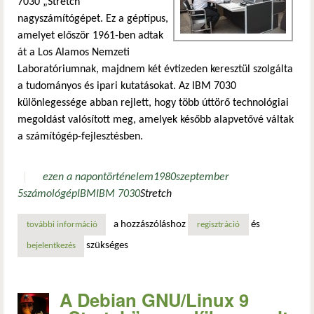
7030 „Stretch”
nagyszámítógépet. Ez a géptípus,
amelyet először 1961-ben adtak
át a Los Alamos Nemzeti
Laboratóriumnak, majdnem két évtizeden keresztül szolgálta
a tudományos és ipari kutatásokat. Az IBM 7030
különlegessége abban rejlett, hogy több úttörő technológiai
megoldást valósított meg, amelyek később alapvetővé váltak
a számítógép-fejlesztésben.
ezen a napon
történelem
1980
szeptember
5
számológép
IBM
IBM 7030
Stretch
a hozzászóláshoz
és
további információ
az ibm „stretch” utolsó fejezete: egy korszak lezárása 19
regisztráció
szükséges
bejelentkezés
A Debian GNU/Linux 9