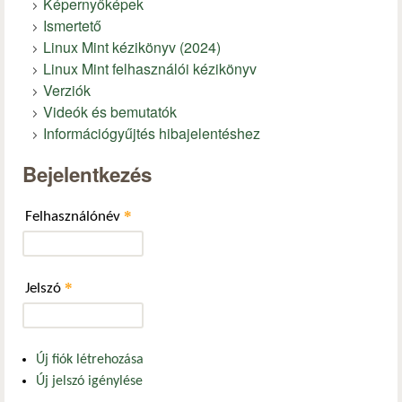
Képernyőképek
Ismertető
Linux Mint kézikönyv (2024)
Linux Mint felhasználói kézikönyv
Verziók
Videók és bemutatók
Információgyűjtés hibajelentéshez
Bejelentkezés
*
Felhasználónév
*
Jelszó
Új fiók létrehozása
Új jelszó igénylése