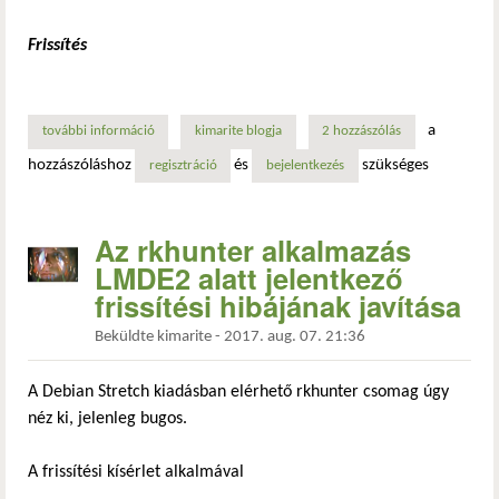
Frissítés
a
további információ
virtualbox 6: debian 10 „buster”, lmde 3, linux mint 18 és
kimarite blogja
2 hozzászólás
hozzászóláshoz
és
szükséges
regisztráció
bejelentkezés
Az rkhunter alkalmazás
LMDE2 alatt jelentkező
frissítési hibájának javítása
Beküldte
kimarite
-
2017. aug. 07. 21:36
A Debian Stretch kiadásban elérhető rkhunter csomag úgy
néz ki, jelenleg bugos.
A frissítési kísérlet alkalmával