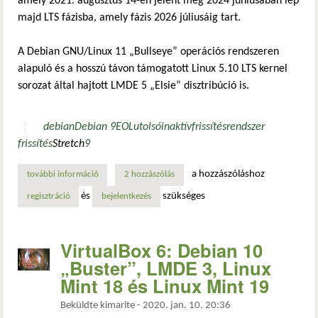
amely 2021. augusztus 14-én jelent meg 2024 júniusában lép
majd LTS fázisba, amely fázis 2026 júliusáig tart.
A Debian GNU/Linux 11 „Bullseye” operációs rendszeren
alapuló és a hosszú távon támogatott Linux 5.10 LTS kernel
sorozat által hajtott LMDE 5 „Elsie” disztribúció is.
debian
Debian 9
EOL
utolsó
inaktív
frissítés
rendszer
frissítés
Stretch
9
a hozzászóláshoz
további információ
a debian gnu/linux 9 „stretch” nyugdíjba vonult tartalomm
2 hozzászólás
és
szükséges
regisztráció
bejelentkezés
VirtualBox 6: Debian 10
„Buster”, LMDE 3, Linux
Mint 18 és Linux Mint 19
Beküldte
kimarite
-
2020. jan. 10. 20:36