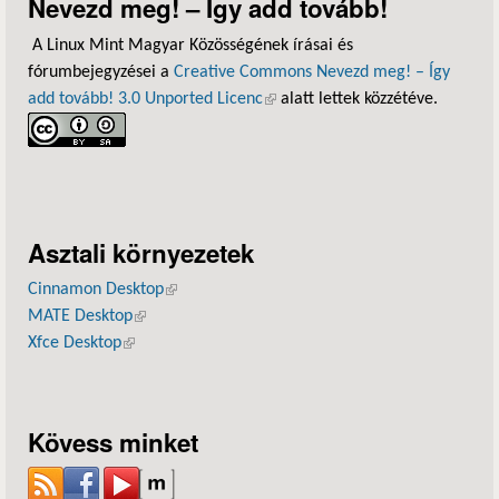
Nevezd meg! – Így add tovább!
A Linux Mint Magyar Közösségének írásai és
fórumbejegyzései a
Creative Commons Nevezd meg! – Így
add tovább! 3.0 Unported Licenc
(külső hivatkozás)
alatt lettek közzétéve.
Asztali környezetek
Cinnamon Desktop
(külső hivatkozás)
MATE Desktop
(külső hivatkozás)
Xfce Desktop
(külső hivatkozás)
Kövess minket