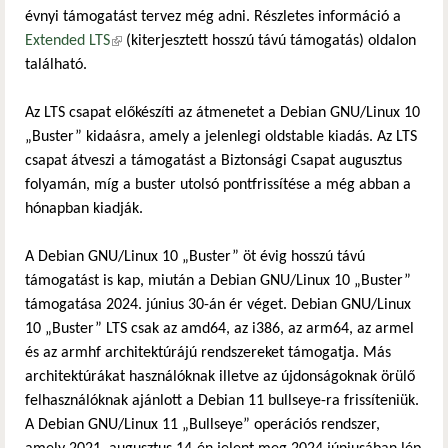
évnyi támogatást tervez még adni. Részletes információ a
Extended LTS
(külső hivatkozás)
(kiterjesztett hosszú távú támogatás) oldalon
található.
Az LTS csapat előkészíti az átmenetet a Debian GNU/Linux 10
„Buster” kidaásra, amely a jelenlegi oldstable kiadás. Az LTS
csapat átveszi a támogatást a Biztonsági Csapat augusztus
folyamán, míg a buster utolsó pontfrissítése a még abban a
hónapban kiadják.
A Debian GNU/Linux 10 „Buster” öt évig hosszú távú
támogatást is kap, miután a Debian GNU/Linux 10 „Buster”
támogatása 2024. június 30-án ér véget. Debian GNU/Linux
10 „Buster” LTS csak az amd64, az i386, az arm64, az armel
és az armhf architektúrájú rendszereket támogatja. Más
architektúrákat használóknak illetve az újdonságoknak örülő
felhasználóknak ajánlott a Debian 11 bullseye-ra frissíteniük.
A Debian GNU/Linux 11 „Bullseye” operációs rendszer,