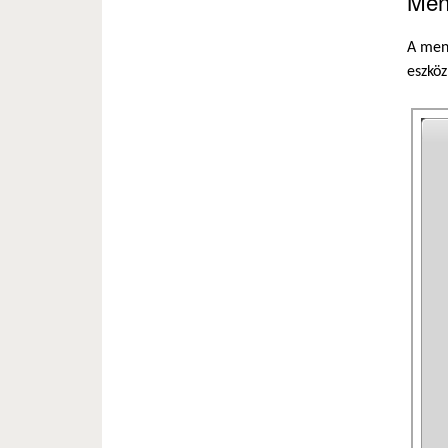
Men
A ment
eszköz