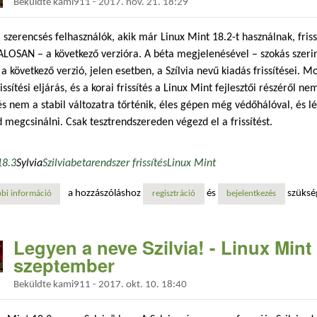
Beküldte
kami911
-
2017. nov. 21. 18:29
 szerencsés felhasználók, akik már Linux Mint 18.2-t használnak, fri
LOSAN – a következő verzióra. A béta megjelenésével – szokás szeri
 a következő verzió, jelen esetben, a Szílvia nevű kiadás frissítései. 
rissítési eljárás, és a korai frissítés a Linux Mint fejlesztői részéről n
tés nem a stabil változatra tőrténik, éles gépen még védőhálóval, és 
 megcsinálni. Csak tesztrendszereden végezd el a frissítést.
18.3
Sylvia
Szilvia
beta
rendszer frissítés
Linux Mint
a hozzászóláshoz
és
szüksé
bi információ
nem támogatott: frissítés linux mint 18.3 szilvia bétára tartalommal ka
regisztráció
bejelentkezés
Legyen a neve Szilvia! - Linux Mint 
szeptember
Beküldte
kami911
-
2017. okt. 10. 18:40