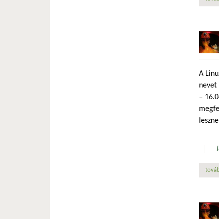
A Linu
nevet 
– 16.0
megfel
leszne
továb