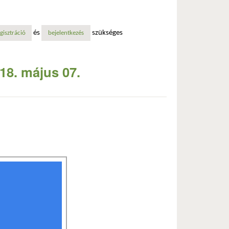
és
szükséges
talommal kapcsolatosan
gisztráció
bejelentkezés
18. május 07.