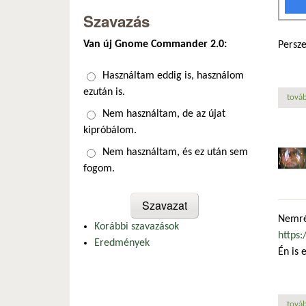
Szavazás
Van új Gnome Commander 2.0:
Persze
Választások
Használtam eddig is, használom
ezután is.
továb
Nem használtam, de az újat
kipróbálom.
Nem használtam, és ez után sem
fogom.
Nemré
Korábbi szavazások
https:
Eredmények
Én is 
továb