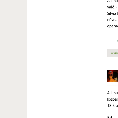
A Linu
való –
Silvia
névnap
opera
továb
A Linu
közöss
18.3-a