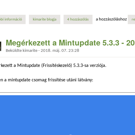
a hozzászóláshoz
bi információ
frissítés a linux mint 18, 18.1 és 18.2 kiadásokról a 18.3 kiadásra tar
kimarite blogja
4 hozzászólás
re
Megérkezett a Mintupdate 5.3.3 - 20
Beküldte
kimarite
-
2018. máj. 07. 23:28
ezett a Mintupdate (Frissítéskezelő) 5.3.3-sa verziója.
n a mintupdate csomag frissítése utáni látvány: