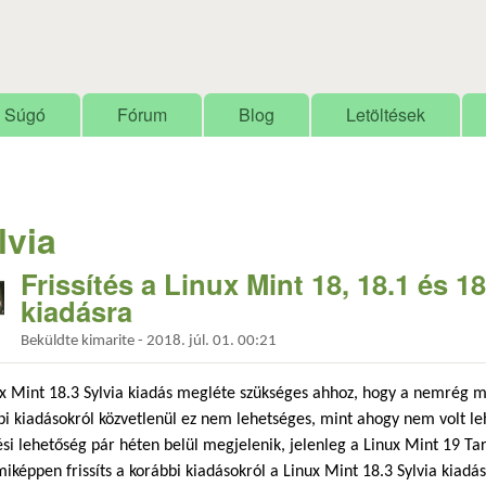
Ugrás a tartalomra
Súgó
Fórum
Blog
Letöltések
lvia
Frissítés a Linux Mint 18, 18.1 és 1
kiadásra
Beküldte
kimarite
-
2018. júl. 01. 00:21
x Mint 18.3 Sylvia kiadás megléte szükséges ahhoz, hogy a nemrég meg
i kiadásokról közvetlenül ez nem lehetséges, mint ahogy nem volt le
tési lehetőség pár héten belül megjelenik, jelenleg a Linux Mint 19 
iképpen frissíts a korábbi kiadásokról a Linux Mint 18.3 Sylvia kiadás