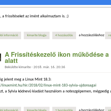
, a frissítéseket az imént alkalmaztam is. ;)
a hozzászóláshoz
bi információ
megérkezett a mintupdate 5.3.3 - 2018. május 07. tartalommal kapcsol
kimarite blogja
4 hozzászólás
re
A Frissítéskezelő ikon működése a 
alatt
Beküldte
kimarite
-
2018. már. 16. 20:36
g jelent meg a Linux Mint 18.3:
//linuxmint.hu/hir/2018/02/linux-mint-183-sylvia-ujdonsagai
ezt, a Sylvia kódnevű kiadást használom a noteszgépemen, mégpedig a
a hozzászóláshoz
bi információ
a frissítéskezelő ikon működése a linux mint 18.3 kiadás alatt tartalom
kimarite blogja
1 hozzászólás
re