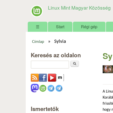
Linux Mint Magyar Közösség
Főmenü
☰
Start
Régi gép
»
Sylvia
Címlap
Jelenlegi hely
Sy
Keresés az oldalon
Keresés
A Linu
Korább
frissí
Ismertetők
hogy m