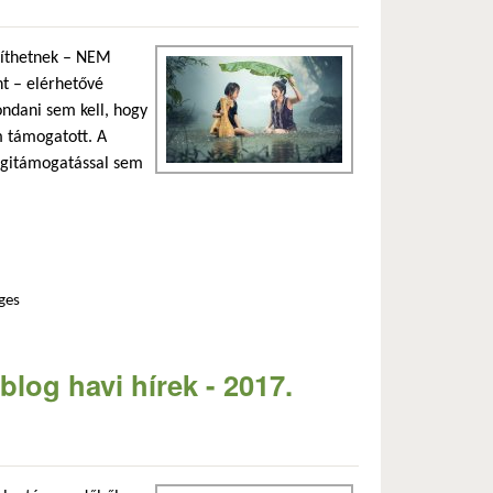
ssíthetnek – NEM
nt – elérhetővé
Mondani sem kell, hogy
em támogatott. A
légitámogatással sem
ges
pcsolatosan
blog havi hírek - 2017.