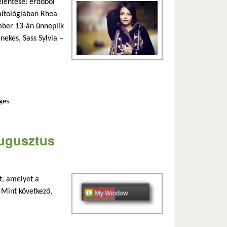
elentése: erdőből
i mitológiában Rhea
mber 13-án ünneplik
nekes, Sass Sylvia –
ges
tartalommal kapcsolatosan
augusztus
t, amelyet a
x Mint következő,