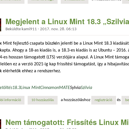
Megjelent a Linux Mint 18.3 „Szilvia
Beküldte
kami911
-
2017. nov. 28. 06:13
x Mint fejlesztő csapata büszkén jelenti be a Linux Mint 18.3 kiadását
kapta. Ahogy a 18-as kiadás is, a 18.3-es kiadás is az Ubuntu – 2016.
4-es hosszan támogatott (LTS) verziójára alapul. A Linux Mint támog
elően ez a verzió 2021-ig kap frissítési támogatást, így a hibajavítás
k elérhetők ehhez a rendszerhez.
letöltés
18.3
Linux Mint
Cinnamon
MATE
Sylvia
Szilvia
a hozzászóláshoz
és
bi információ
megjelent a linux mint 18.3 „szilvia” verziója tartalommal kapcsolatosa
10 hozzászólás
regisztráció
be
Nem támogatott: Frissítés Linux Min