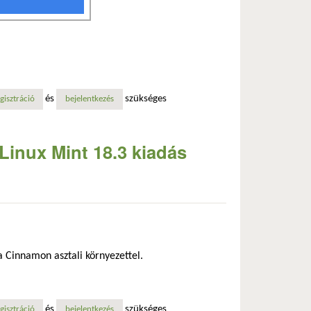
és
szükséges
atosan
gisztráció
bejelentkezés
Linux Mint 18.3 kiadás
 Cinnamon asztali környezettel.
és
szükséges
mal kapcsolatosan
gisztráció
bejelentkezés