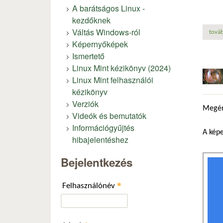
A barátságos Linux -
kezdőknek
Váltás Windows-ról
továb
Képernyőképek
Ismertető
Linux Mint kézikönyv (2024)
Linux Mint felhasználói
kézikönyv
Verziók
Megérk
Videók és bemutatók
Információgyűjtés
A képe
hibajelentéshez
Bejelentkezés
*
Felhasználónév