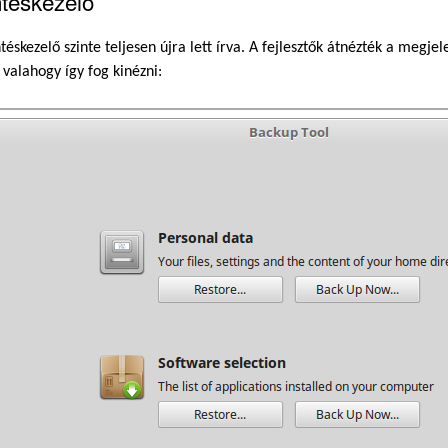
téskezelő
éskezelő szinte teljesen újra lett írva. A fejlesztők átnézték a megje
 valahogy így fog kinézni: