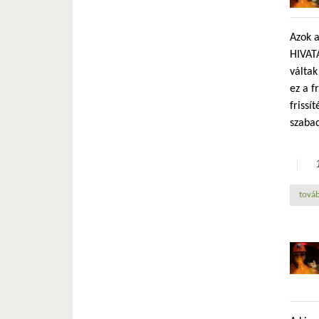
Azok a
HIVATA
váltak
ez a f
frissí
szabad
továb