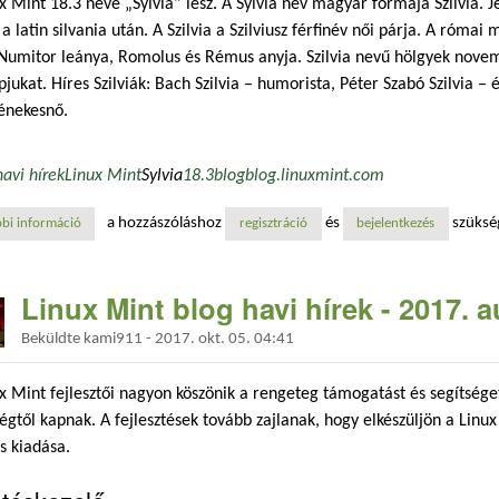
x Mint 18.3 neve „Sylvia” lesz. A Sylvia név magyar formája Szilvia. J
 a latin silvania után. A Szilvia a Szilviusz férfinév női párja. A róma
 Numitor leánya, Romolus és Rémus anyja. Szilvia nevű hölgyek nove
jukat. Híres Szilviák: Bach Szilvia – humorista, Péter Szabó Szilvia – é
énekesnő.
havi hírek
Linux Mint
Sylvia
18.3
blog
blog.linuxmint.com
a hozzászóláshoz
és
szüksé
bi információ
legyen a neve szilvia! - linux mint blog havi hírek - 2017. szeptember 
regisztráció
bejelentkezés
Linux Mint blog havi hírek - 2017. 
Beküldte
kami911
-
2017. okt. 05. 04:41
x Mint fejlesztői nagyon köszönik a rengeteg támogatást és segítsége
égtől kapnak. A fejlesztések tovább zajlanak, hogy elkészüljön a Linu
s kiadása.