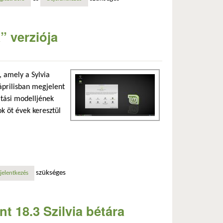
” verziója
, amely a Sylvia
 áprilisban megjelent
atási modelljének
ok öt évek keresztül
szükséges
n
jelentkezés
t 18.3 Szilvia bétára