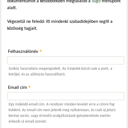
dokumentumot a későbbiekben megtalálod a
Súgó
menüpont
alatt.
Végezetül ne feledd: itt mindenki szabadidejében segíti a
közösség tagjait.
*
Felhasználónév
Szóköz használata megengedett. Az írásjelek közül csak a pont, a
kötőjel, és az aláhúzás használható.
*
Email cím
Egy működő email cím. A rendszer minden levelet erre a címre fog
küldeni. Az email cím nem jelenik meg nyilvánosan, és csak új jelszó
kérése során, vagy értesítő szolgáltatások igénybevétele esetén
érkezik rá email üzenet.