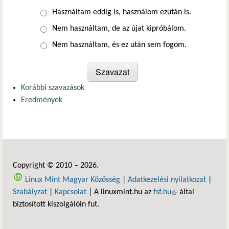
Választások
Használtam eddig is, használom ezután is.
Nem használtam, de az újat kipróbálom.
Nem használtam, és ez után sem fogom.
Korábbi szavazások
Eredmények
Copyright © 2010 – 2026.
Linux Mint Magyar Közösség
|
Adatkezelési nyilatkozat
|
Szabályzat
|
Kapcsolat
| A linuxmint.hu az
fsf.hu
(külső hivatkozás)
által
biztosított kiszolgálóin fut.