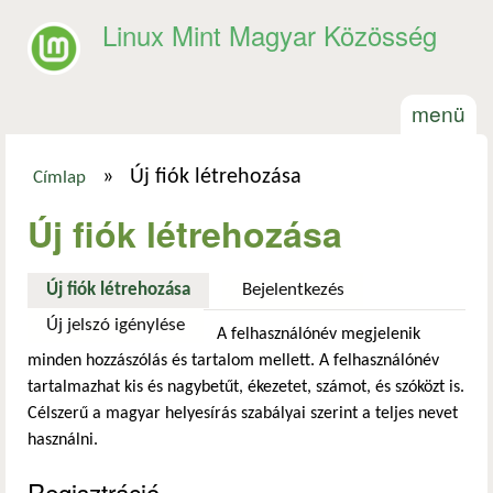
Ugrás a tartalomra
Linux Mint Magyar Közösség
menü
»
Új fiók létrehozása
Címlap
Jelenlegi hely
Új fiók létrehozása
Új fiók létrehozása
(aktív fül)
Bejelentkezés
Új jelszó igénylése
A felhasználónév megjelenik
minden hozzászólás és tartalom mellett. A felhasználónév
tartalmazhat kis és nagybetűt, ékezetet, számot, és szóközt is.
Célszerű a magyar helyesírás szabályai szerint a teljes nevet
használni.
Regisztráció