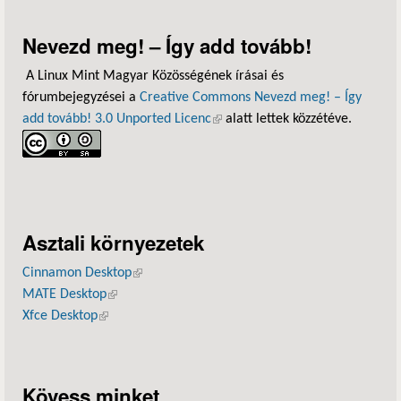
Nevezd meg! – Így add tovább!
A Linux Mint Magyar Közösségének írásai és
fórumbejegyzései a
Creative Commons Nevezd meg! – Így
add tovább! 3.0 Unported Licenc
(külső hivatkozás)
alatt lettek közzétéve.
Asztali környezetek
Cinnamon Desktop
(külső hivatkozás)
MATE Desktop
(külső hivatkozás)
Xfce Desktop
(külső hivatkozás)
Kövess minket