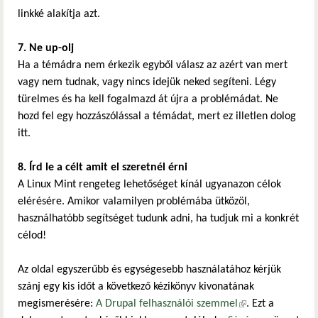
linkké alakítja azt.
7. Ne up-olj
Ha a témádra nem érkezik egyből válasz az azért van mert
vagy nem tudnak, vagy nincs idejük neked segíteni. Légy
türelmes és ha kell fogalmazd át újra a problémádat. Ne
hozd fel egy hozzászólással a témádat, mert ez illetlen dolog
itt.
8. Írd le a célt amit el szeretnél érni
A Linux Mint rengeteg lehetőséget kínál ugyanazon célok
elérésére. Amikor valamilyen problémába ütközöl,
használhatóbb segítséget tudunk adni, ha tudjuk mi a konkrét
célod!
Az oldal egyszerűbb és egységesebb használatához kérjük
szánj egy kis időt a következő kézikönyv kivonatának
megismerésére:
A Drupal felhasználói szemmel
(külső hivatkozás)
. Ezt a