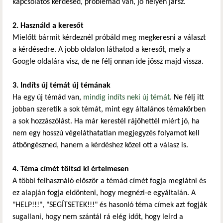
kapcsolatos kérdésed, problémád van, jó helyen jársz.
2. Használd a keresőt
Mielőtt bármit kérdeznél próbáld meg megkeresni a választ
a kérdésedre. A jobb oldalon láthatod a keresőt, mely a
Google oldalára visz, de ne félj onnan ide jössz majd vissza.
3. Indíts új témát új témának
Ha egy új témád van,
mindig indíts neki új témát
. Ne félj itt
jobban szeretik a sok témát, mint egy általános témakörben
a sok hozzászólást. Ha már kerestél rájöhettél miért jó, ha
nem egy hosszú végeláthatatlan megjegyzés folyamot kell
átböngészned, hanem a kérdéshez közel ott a válasz is.
4. Téma címét töltsd ki értelmesen
A többi felhasználó először a témád címét fogja meglátni és
ez alapján fogja eldönteni, hogy megnézi-e egyáltalán. A
"HELP!!!", "SEGÍTSETEK!!!" és hasonló téma címek azt fogják
sugallani, hogy nem szántál rá elég időt, hogy leírd a