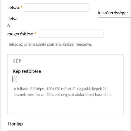
*
Jelszó
Jelszó erőssége:
Jelsz
ó
*
megerősítése
Jelszó az új felhasználó számára, kétszer megadva.
KÉP
Kép feltöltése
A felhasználó képe. 120x120 méretnél nagyobb képek át
lesznek méretezve. Célszerű négyzet alakú képet használni.
Honlap