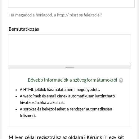
Webcím
Ha megadod a honlapod, a http:// részt se felejtsd el!
Bemutatkozás
Bővebb információk a szövegformátumokról
A HTML jelölők használata nem megengedett.
A webcímek és email címek automatikusan kattintható
hivatkozásokká alakulnak.
A sorokat és bekezdéseket a rendszer automatikusan
felismeri.
Milyen céllal regisztrálsz az oldalra? Kérünk írj egy két