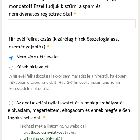
mondatot! Ezzel tudjuk kiszűrni a spam és
*
nemkívánatos regisztrációkat
Hírlevél feliratkozás (kizárólag hírek összefoglalása,
*
eseményajánlók)
Nem kérek hírlevelet
Kérek hírlevelet
A hírlevél feliratkozással akkor sem maradsz le a hírekről, ha éppen
ritkábban olvasod az oldalt. Havi 2-3 hírlevél a maximum. Semmi
kereskedelmi hirdetés.
Az adatkezelési nyilatkozatot és a honlap szabályzatát
elolvastam, megértettem, elfogadom és ennek megfelelően
*
fogok viselkedni.
Tekintsd meg a linuxmint.hu weboldal
adatkezelési nyilatkozatát
és,
a honlap szabályzatát