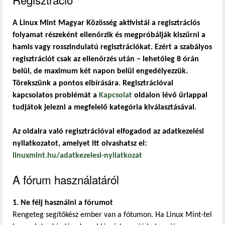
A Linux Mint Magyar Közösség aktivistái a regisztrációs
folyamat részeként ellenőrzik és megpróbálják kiszűrni a
hamis vagy rosszindulatú regisztrációkat. Ezért a szabályos
regisztrációt csak az ellenőrzés után – lehetőleg 8 órán
belül, de maximum két napon belül engedélyezzük.
Törekszünk a pontos elbírására. Regisztrációval
kapcsolatos problémát a
Kapcsolat
oldalon lévő űrlappal
tudjátok jelezni a megfelelő kategória kiválasztásával.
Az oldalra való regisztrációval elfogadod az adatkezelési
nyilatkozatot, amelyet itt olvashatsz el:
linuxmint.hu/adatkezelesi-nyilatkozat
A fórum használatáról
1. Ne félj használni a fórumot
Rengeteg segítőkész ember van a fótumon. Ha Linux Mint-tel