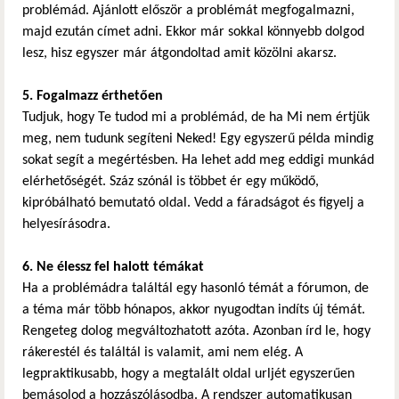
problémád. Ajánlott először a problémát megfogalmazni,
majd ezután címet adni. Ekkor már sokkal könnyebb dolgod
lesz, hisz egyszer már átgondoltad amit közölni akarsz.
5. Fogalmazz érthetően
Tudjuk, hogy Te tudod mi a problémád, de ha Mi nem értjük
meg, nem tudunk segíteni Neked! Egy egyszerű példa mindig
sokat segít a megértésben. Ha lehet add meg eddigi munkád
elérhetőségét. Száz szónál is többet ér egy működő,
kipróbálható bemutató oldal. Vedd a fáradságot és figyelj a
helyesírásodra.
6. Ne élessz fel halott témákat
Ha a problémádra találtál egy hasonló témát a fórumon, de
a téma már több hónapos, akkor nyugodtan indíts új témát.
Rengeteg dolog megváltozhatott azóta. Azonban írd le, hogy
rákerestél és találtál is valamit, ami nem elég. A
legpraktikusabb, hogy a megtalált oldal urljét egyszerűen
bemásolod a hozzászólásodba. A rendszer automatikusan