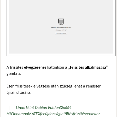
A frissítés elvégzéséhez kattintson a „
Frissítés alkalmazása
”
gombra.
Ezen frissítések elvégzése után szükség lehet a rendszer
újraindítására.
Linux Mint Debian Edition
Xia
6
64
bit
Cinnamon
MATE
Xfce
újdonság
letöltés
frissítés
rendszer