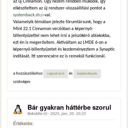
az új Cinnamon. Úgy nézem rendben működik, így
elkészítettem az új rendszer-visszaállítási pontot a
systemback.sh
(külső hivatkozás)
-val.
Valamelyik témában jelezte fórumtársunk, hogy a
Mint 22.1 Cinnamon verzióban a képernyő-
billentyűzettel nem lehet írni a jelszókérő ablakokba,
ezt én is megerősítem. Aktiváltam az LMDE 6-on a
képernyő-billentyűzetet és kezdeményeztem a Synaptic
indítását. Itt szerencsére ez is remekül funkcionál.
a hozzászóláshoz
és
regisztráció
bejelentkezés
szükséges
Bár gyakran háttérbe szorul
Beküldte
IG
-
2025. jan. 20. 10:25
Értékelés: