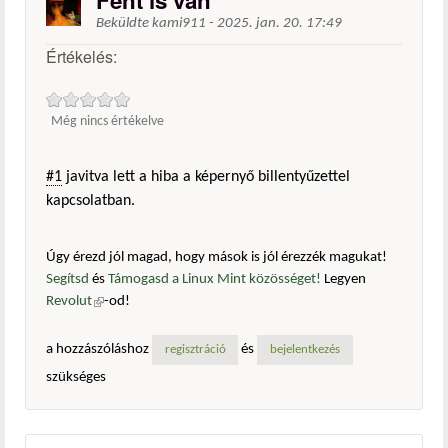
Fent is van
Beküldte
kami911
-
2025. jan. 20. 17:49
Értékelés:
Még nincs értékelve
#1
javitva lett a hiba a képernyő billentyűzettel
kapcsolatban.
Úgy érezd jól magad, hogy mások is jól érezzék magukat!
Segítsd
és
Támogasd a Linux Mint közösséget!
Legyen
Revolut
(külső hivatkozás)
-od!
a hozzászóláshoz
és
regisztráció
bejelentkezés
szükséges