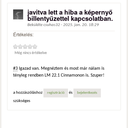
javitva lett a hiba a képernyő
billentyűzettel kapcsolatban.
Beküldte
csuhas32
-
2025. jan. 20. 18:29
Értékelés:
Még nincs értékelve
#3
Igazad van. Megnéztem és most már nálam is
tényleg rendben LM 22.1 Cinnamonon is. Szuper!
a hozzászóláshoz
és
regisztráció
bejelentkezés
szükséges