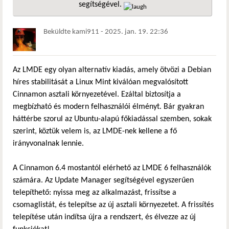
segítségével.
hivatkozá
Beküldte
kami911
-
2025. jan. 19. 22:36
Az LMDE egy olyan alternatív kiadás, amely ötvözi a Debian
híres stabilitását a Linux Mint kiválóan megvalósított
Cinnamon asztali környezetével. Ezáltal biztosítja a
megbízható és modern felhasználói élményt. Bár gyakran
háttérbe szorul az Ubuntu-alapú főkiadással szemben, sokak
szerint, köztük velem is, az LMDE-nek kellene a fő
irányvonalnak lennie.
A Cinnamon 6.4 mostantól elérhető az LMDE 6 felhasználók
számára. Az Update Manager segítségével egyszerűen
telepíthető: nyissa meg az alkalmazást, frissítse a
csomaglistát, és telepítse az új asztali környezetet. A frissítés
telepítése után indítsa újra a rendszert, és élvezze az új