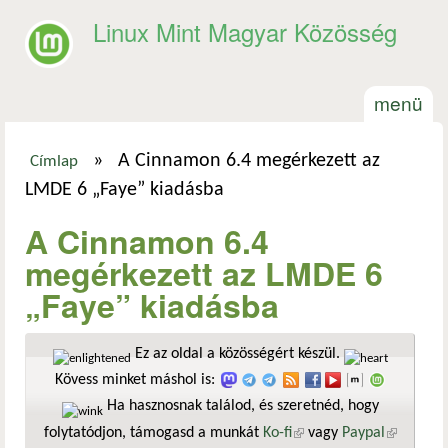
Ugrás a tartalomra
Linux Mint Magyar Közösség
menü
»
A Cinnamon 6.4 megérkezett az
Címlap
Jelenlegi hely
LMDE 6 „Faye” kiadásba
A Cinnamon 6.4
megérkezett az LMDE 6
„Faye” kiadásba
Ez az oldal a közösségért készül.
Kövess minket máshol is:
Ha hasznosnak találod, és szeretnéd, hogy
folytatódjon, támogasd a munkát
Ko-fi
(külső hivatkozás)
vagy
Paypal
(külső