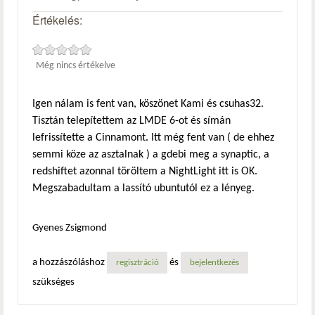
Értékelés:
Még nincs értékelve
Igen nálam is fent van, köszönet Kami és csuhas32.
Tisztán telepítettem az LMDE 6-ot és símán
lefrissítette a Cinnamont. Itt még fent van ( de ehhez
semmi köze az asztalnak ) a gdebi meg a synaptic, a
redshiftet azonnal töröltem a NightLight itt is OK.
Megszabadultam a lassító ubuntutól ez a lényeg.
Gyenes Zsigmond
a hozzászóláshoz
és
regisztráció
bejelentkezés
szükséges