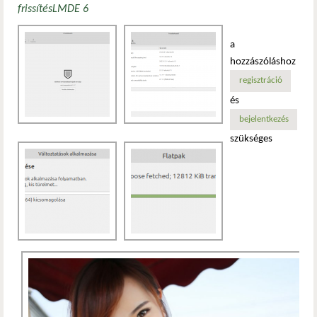
frissítés
LMDE 6
a
hozzászóláshoz
regisztráció
és
bejelentkezés
szükséges