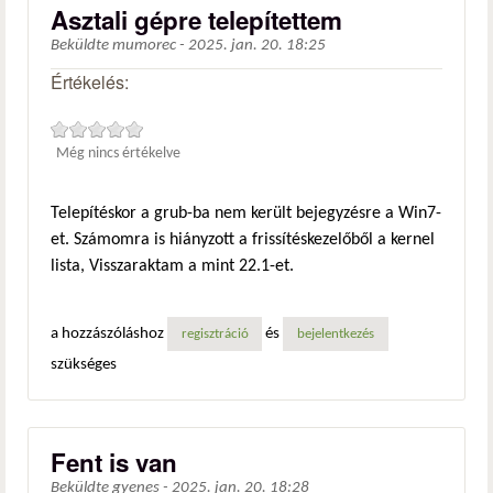
Asztali gépre telepítettem
Beküldte
mumorec
-
2025. jan. 20. 18:25
Értékelés:
Még nincs értékelve
Telepítéskor a grub-ba nem került bejegyzésre a Win7-
et. Számomra is hiányzott a frissítéskezelőből a kernel
lista, Visszaraktam a mint 22.1-et.
a hozzászóláshoz
és
regisztráció
bejelentkezés
szükséges
Fent is van
Beküldte
gyenes
-
2025. jan. 20. 18:28