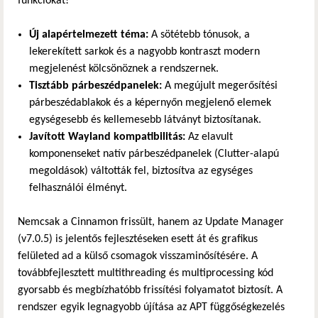
funkciókat!
Új alapértelmezett téma:
A sötétebb tónusok, a
lekerekített sarkok és a nagyobb kontraszt modern
megjelenést kölcsönöznek a rendszernek.
Tisztább párbeszédpanelek:
A megújult megerősítési
párbeszédablakok és a képernyőn megjelenő elemek
egységesebb és kellemesebb látványt biztosítanak.
Javított Wayland kompatibilitás:
Az elavult
komponenseket natív párbeszédpanelek (Clutter-alapú
megoldások) váltották fel, biztosítva az egységes
felhasználói élményt.
Nemcsak a Cinnamon frissült, hanem az Update Manager
(v7.0.5) is jelentős fejlesztéseken esett át és grafikus
felületed ad a külső csomagok visszaminősítésére. A
továbbfejlesztett multithreading és multiprocessing kód
gyorsabb és megbízhatóbb frissítési folyamatot biztosít. A
rendszer egyik legnagyobb újítása az APT függőségkezelés