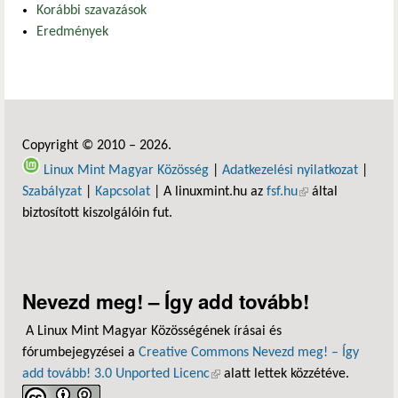
Korábbi szavazások
Eredmények
Copyright © 2010 – 2026.
Linux Mint Magyar Közösség
|
Adatkezelési nyilatkozat
|
Szabályzat
|
Kapcsolat
| A linuxmint.hu az
fsf.hu
(külső hivatkozás)
által
biztosított kiszolgálóin fut.
Nevezd meg! – Így add tovább!
A Linux Mint Magyar Közösségének írásai és
fórumbejegyzései a
Creative Commons Nevezd meg! – Így
add tovább! 3.0 Unported Licenc
(külső hivatkozás)
alatt lettek közzétéve.