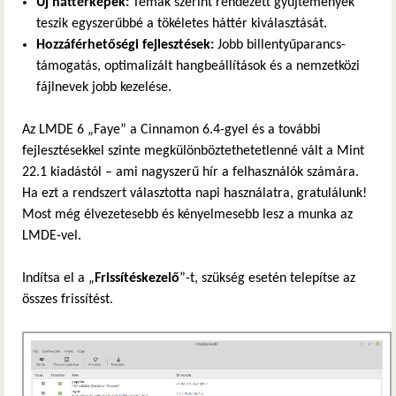
Új háttérképek:
Témák szerint rendezett gyűjtemények
teszik egyszerűbbé a tökéletes háttér kiválasztását.
Hozzáférhetőségi fejlesztések:
Jobb billentyűparancs-
támogatás, optimalizált hangbeállítások és a nemzetközi
fájlnevek jobb kezelése.
Az LMDE 6 „Faye” a Cinnamon 6.4-gyel és a további
fejlesztésekkel szinte megkülönböztethetetlenné vált a Mint
22.1 kiadástól – ami nagyszerű hír a felhasználók számára.
Ha ezt a rendszert választotta napi használatra, gratulálunk!
Most még élvezetesebb és kényelmesebb lesz a munka az
LMDE-vel.
Indítsa el a „
Frissítéskezelő
”-t, szükség esetén telepítse az
összes frissítést.