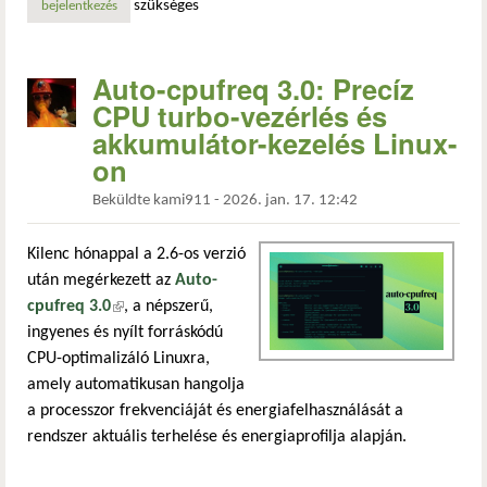
szükséges
bejelentkezés
Auto-cpufreq 3.0: Precíz
CPU turbo-vezérlés és
akkumulátor-kezelés Linux-
on
Beküldte
kami911
-
2026. jan. 17. 12:42
Kilenc hónappal a 2.6-os verzió
után megérkezett az
Auto-
cpufreq 3.0
(külső hivatkozás)
, a népszerű,
ingyenes és nyílt forráskódú
CPU-optimalizáló Linuxra,
amely automatikusan hangolja
a processzor frekvenciáját és energiafelhasználását a
rendszer aktuális terhelése és energiaprofilja alapján.