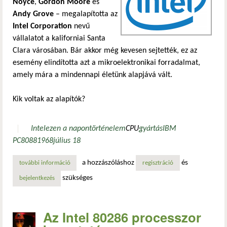
Noyce
,
Gordon Moore
és
Andy Grove
– megalapította az
Intel Corporation
nevű
vállalatot a kaliforniai Santa
Clara városában. Bár akkor még kevesen sejtették, ez az
esemény elindította azt a mikroelektronikai forradalmat,
amely mára a mindennapi életünk alapjává vált.
Kik voltak az alapítók?
Intel
ezen a napon
történelem
CPU
gyártás
IBM
PC
8088
1968
július 18
a hozzászóláshoz
és
további információ
az intel megalapítása – egy új korszak kezdete a mikropro
regisztráció
szükséges
bejelentkezés
Az Intel 80286 processzor