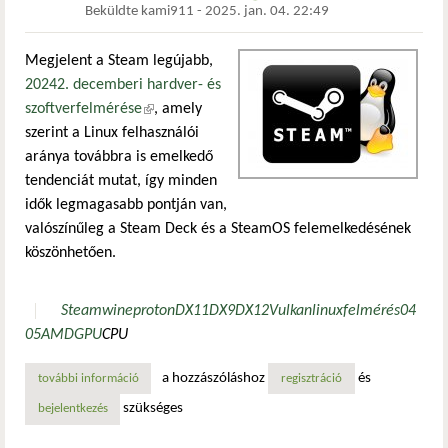
Beküldte
kami911
-
2025. jan. 04. 22:49
Megjelent a Steam legújabb,
20242. decemberi hardver- és
szoftverfelmérése
(külső hivatkozás)
, amely
szerint a Linux felhasználói
aránya továbbra is emelkedő
tendenciát mutat, így minden
idők legmagasabb pontján van,
valószínűleg a Steam Deck és a SteamOS felemelkedésének
köszönhetően.
Steam
wine
proton
DX11
DX9
DX12
Vulkan
linux
felmérés
04
05
AMD
GPU
CPU
a hozzászóláshoz
és
további információ
linuxos játékok népszerűsége: a steam 2024-es év végi stat
regisztráció
szükséges
bejelentkezés