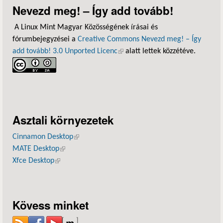
Nevezd meg! – Így add tovább!
A Linux Mint Magyar Közösségének írásai és
fórumbejegyzései a
Creative Commons Nevezd meg! – Így
add tovább! 3.0 Unported Licenc
(külső hivatkozás)
alatt lettek közzétéve.
Asztali környezetek
Cinnamon Desktop
(külső hivatkozás)
MATE Desktop
(külső hivatkozás)
Xfce Desktop
(külső hivatkozás)
Kövess minket