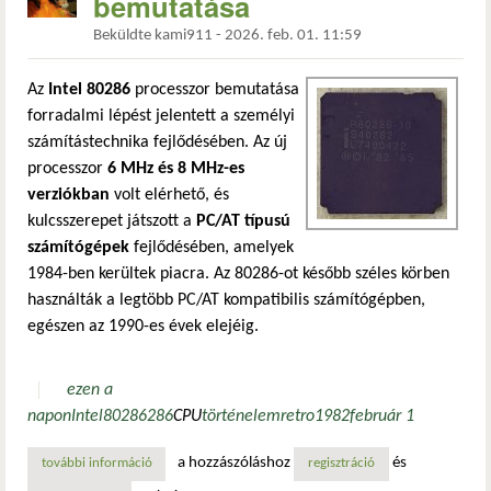
bemutatása
Beküldte
kami911
-
2026. feb. 01. 11:59
Az
Intel 80286
processzor bemutatása
forradalmi lépést jelentett a személyi
számítástechnika fejlődésében. Az új
processzor
6 MHz és 8 MHz-es
verziókban
volt elérhető, és
kulcsszerepet játszott a
PC/AT típusú
számítógépek
fejlődésében, amelyek
1984-ben kerültek piacra. Az 80286-ot később széles körben
használták a legtöbb PC/AT kompatibilis számítógépben,
egészen az 1990-es évek elejéig.
ezen a
napon
Intel
80286
286
CPU
történelem
retro
1982
február 1
a hozzászóláshoz
és
további információ
az intel 80286 processzor bemutatása tartalommal kapcso
regisztráció