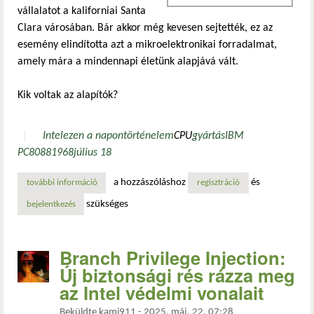
vállalatot a kaliforniai Santa
Clara városában. Bár akkor még kevesen sejtették, ez az
esemény elindította azt a mikroelektronikai forradalmat,
amely mára a mindennapi életünk alapjává vált.
Kik voltak az alapítók?
Intel
ezen a napon
történelem
CPU
gyártás
IBM
PC
8088
1968
július 18
a hozzászóláshoz
és
további információ
az intel megalapítása – egy új korszak kezdete a mikropro
regisztráció
szükséges
bejelentkezés
Branch Privilege Injection:
Új biztonsági rés rázza meg
az Intel védelmi vonalait
Beküldte
kami911
-
2025. máj. 22. 07:28