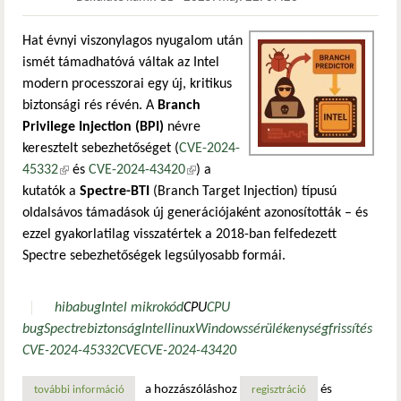
Hat évnyi viszonylagos nyugalom után
ismét támadhatóvá váltak az Intel
modern processzorai egy új, kritikus
biztonsági rés révén. A
Branch
Privilege Injection (BPI)
névre
keresztelt sebezhetőséget (
CVE-2024-
45332
(külső hivatkozás)
és
CVE-2024-43420
(külső hivatkozás)
) a
kutatók a
Spectre-BTI
(Branch Target Injection) típusú
oldalsávos támadások új generációjaként azonosították – és
ezzel gyakorlatilag visszatértek a 2018-ban felfedezett
Spectre sebezhetőségek legsúlyosabb formái.
hiba
bug
Intel mikrokód
CPU
CPU
bug
Spectre
biztonság
Intel
linux
Windows
sérülékenység
frissítés
CVE-2024-45332
CVE
CVE-2024-43420
a hozzászóláshoz
és
további információ
branch privilege injection: új biztonsági rés rázza meg az 
regisztráció