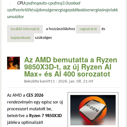
CPU
cpufreq
auto-cpufreq
3.0
szabad
szoftver
letöltés
újdonság
energiagazdálkodás
energia
órajel
akk
umulátor
a hozzászóláshoz
és
további információ
auto-cpufreq 3.0: precíz cpu turbo-vezérlés és akkumuláto
regisztráció
szükséges
bejelentkezés
Az AMD bemutatta a Ryzen
9850X3D-t, az új Ryzen AI
Max+ és AI 400 sorozatot
Beküldte
kami911
-
2026. jan. 08. 21:49
Az AMD a
CES 2026
rendezvényén egy egész sor új
processzort mutatott be,
beleértve a
Ryzen 7 9850X3D
játékra optimalizált