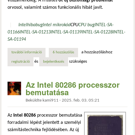
visszamenőleg. A frissítés
öt új biztonsági problémát
orvosol, valamint számos funkcionális hibát javít.
Intel
hiba
bug
Intel mikrokód
CPU
CPU bug
INTEL-SA-
01166
INTEL-SA-01213
INTEL-SA-01139
INTEL-SA-01228
INTEL-
SA-01194
a hozzászóláshoz
további információ
intel cpu-mikrokód frissítés öt új biztonsági probléma jav
6 hozzászólás
és
szükséges
regisztráció
bejelentkezés
Az Intel 80286 processzor
bemutatása
Beküldte
kami911
-
2025. feb. 03. 05:21
Az
Intel 80286
processzor bemutatása
forradalmi lépést jelentett a személyi
számítástechnika fejlődésében. Az új