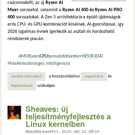
csúcsmodellt, az új
Ryzen AI
Max+
sorozatot, valamint a
Ryzen AI 400 és Ryzen AI PRO
400
sorozatokat. A Zen 5 architektúrára épülő újdonságok
erős CPU- és GPU-kombinációt kínálnak, AI-gyorsítással, így
2026 izgalmas évnek ígérkezik az asztali és hordozható
rendszerek piacán.
AMD
Ryzen
CPU
bemutató
hardver
9850X3D
AI
Max
AI
mesterséges intelligencia
a hozzászóláshoz
és
további információ
az amd bemutatta a ryzen 9850x3d-t, az új ryzen ai max+ é
regisztráció
szükséges
bejelentkezés
Sheaves: új
teljesítményfejlesztés a
Linux kernelben
Beküldte
kami911
-
2025. okt. 25. 08:59