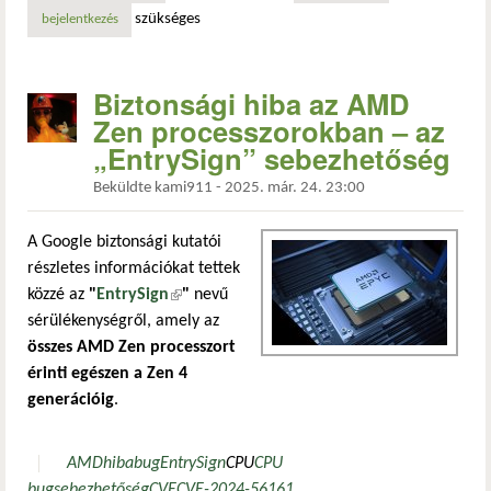
szükséges
bejelentkezés
Biztonsági hiba az AMD
Zen processzorokban – az
„EntrySign” sebezhetőség
Beküldte
kami911
-
2025. már. 24. 23:00
A Google biztonsági kutatói
részletes információkat tettek
közzé az
"
EntrySign
(külső hivatkozás)
"
nevű
sérülékenységről, amely az
összes AMD Zen processzort
érinti egészen a Zen 4
generációig
.
AMD
hiba
bug
EntrySign
CPU
CPU
bug
sebezhetőség
CVE
CVE-2024-56161