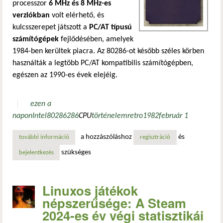
processzor
6 MHz és 8 MHz-es
verziókban
volt elérhető, és
kulcsszerepet játszott a
PC/AT típusú
számítógépek
fejlődésében, amelyek
1984-ben kerültek piacra. Az 80286-ot később széles körben
használták a legtöbb PC/AT kompatibilis számítógépben,
egészen az 1990-es évek elejéig.
ezen a
napon
Intel
80286
286
CPU
történelem
retro
1982
február 1
a hozzászóláshoz
és
további információ
az intel 80286 processzor bemutatása tartalommal kapcso
regisztráció
szükséges
bejelentkezés
Linuxos játékok
népszerűsége: A Steam
2024-es év végi statisztikái