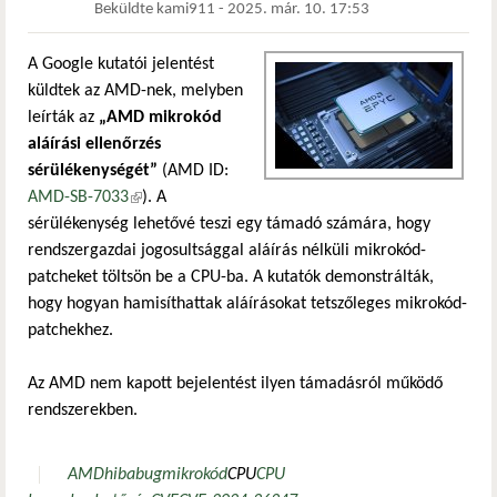
Beküldte
kami911
-
2025. már. 10. 17:53
A Google kutatói jelentést
küldtek az AMD-nek, melyben
leírták az
„AMD mikrokód
aláírási ellenőrzés
sérülékenységét”
(AMD ID:
AMD-SB-7033
(külső hivatkozás)
). A
sérülékenység lehetővé teszi egy támadó számára, hogy
rendszergazdai jogosultsággal aláírás nélküli mikrokód-
patcheket töltsön be a CPU-ba. A kutatók demonstrálták,
hogy hogyan hamisíthattak aláírásokat tetszőleges mikrokód-
patchekhez.
Az AMD nem kapott bejelentést ilyen támadásról működő
rendszerekben.
AMD
hiba
bug
mikrokód
CPU
CPU