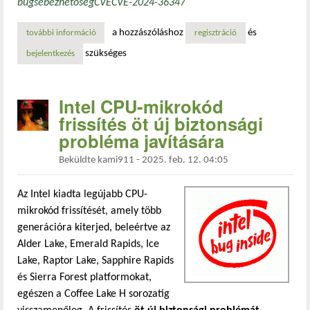
bug
sebezhetőség
CVE
CVE-2024-36347
a hozzászóláshoz
és
további információ
amd cpu mikrokód aláírási ellenőrzés sérülékenység tarta
regisztráció
szükséges
bejelentkezés
Intel CPU-mikrokód
frissítés öt új biztonsági
probléma javítására
Beküldte
kami911
-
2025. feb. 12. 04:05
Az Intel kiadta legújabb CPU-
mikrokód frissítését, amely több
generációra kiterjed, beleértve az
Alder Lake, Emerald Rapids, Ice
Lake, Raptor Lake, Sapphire Rapids
és Sierra Forest platformokat,
egészen a Coffee Lake H sorozatig