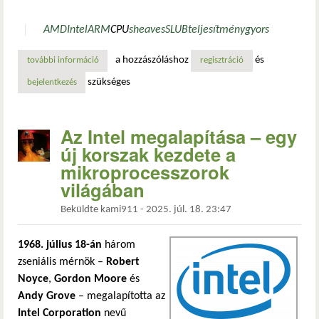
AMD
Intel
ARM
CPU
sheaves
SLUB
teljesítmény
gyors
a hozzászóláshoz
és
további információ
jelentősen gyorsulhat a linux 6.18: sheaves – per-cpu, tö
regisztráció
szükséges
bejelentkezés
Az Intel megalapítása – egy
új korszak kezdete a
mikroprocesszorok
világában
Beküldte
kami911
-
2025. júl. 18. 23:47
1968. július 18-án
három
zseniális mérnök –
Robert
Noyce
,
Gordon Moore
és
Andy Grove
– megalapította az
Intel Corporation
nevű