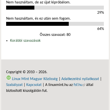
Nem használtam, de az újat kipróbálom.
29%
Nem használtam, és ez után sem fogom.
64%
Összes szavazat: 80
Korábbi szavazások
Copyright © 2010 – 2026.
Linux Mint Magyar Közösség
|
Adatkezelési nyilatkozat
|
Szabályzat
|
Kapcsolat
| A linuxmint.hu az
fsf.hu
(külső hivatkozás)
által
biztosított kiszolgálóin fut.