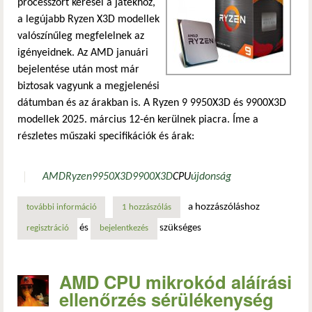
processzort keresel a játékhoz,
a legújabb Ryzen X3D modellek
valószínűleg megfelelnek az
igényeidnek. Az AMD januári
bejelentése után most már
biztosak vagyunk a megjelenési
dátumban és az árakban is. A Ryzen 9 9950X3D és 9900X3D
modellek 2025. március 12-én kerülnek piacra. Íme a
részletes műszaki specifikációk és árak:
AMD
Ryzen
9950X3D
9900X3D
CPU
újdonság
a hozzászóláshoz
további információ
az amd megerősítette a ryzen 9 9950x3d és 9900x3d árait 
1 hozzászólás
és
szükséges
regisztráció
bejelentkezés
AMD CPU mikrokód aláírási
ellenőrzés sérülékenység