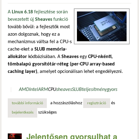
A
Linux 6.18
fejlesztése során
bevezetett új
Sheaves
funkció
tovább bővül: a fejlesztők most
azon dolgoznak, hogy ez a
mechanizmus váltsa fel a CPU-s
cache-eket a
SLUB memória-
allokátor
kódbázisában. A
Sheaves
egy
CPU-nkénti,
tömbalapú gyorsítótár-réteg (per-CPU array-based
caching layer)
, amelyet opcionálisan lehet engedélyezni.
AMD
Intel
ARM
CPU
sheaves
SLUB
teljesítmény
gyors
a hozzászóláshoz
és
további információ
sheaves: új teljesítményfejlesztés a linux kernelben tarta
regisztráció
szükséges
bejelentkezés
Jelentősen gyorsulhat a