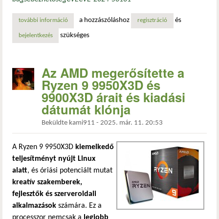
a hozzászóláshoz
és
további információ
biztonsági hiba az amd zen processzorokban – az „entrysi
regisztráció
szükséges
bejelentkezés
Az AMD megerősítette a
Ryzen 9 9950X3D és
9900X3D árait és kiadási
dátumát klónja
Beküldte
kami911
-
2025. már. 11. 20:53
A Ryzen 9 9950X3D
kiemelkedő
teljesítményt nyújt Linux
alatt
, és óriási potenciált mutat
kreatív szakemberek,
fejlesztők és szerveroldali
alkalmazások
számára. Ez a
processzor nemcsak a
legjobb