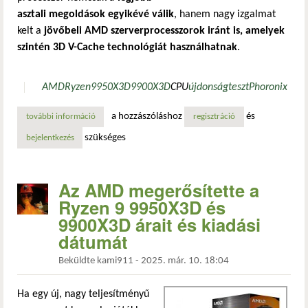
asztali megoldások egyikévé válik
, hanem nagy izgalmat
kelt a
jövőbeli AMD szerverprocesszorok iránt is, amelyek
szintén 3D V-Cache technológiát használhatnak
.
AMD
Ryzen
9950X3D
9900X3D
CPU
újdonság
teszt
Phoronix
a hozzászóláshoz
és
további információ
az amd megerősítette a ryzen 9 9950x3d és 9900x3d árait 
regisztráció
szükséges
bejelentkezés
Az AMD megerősítette a
Ryzen 9 9950X3D és
9900X3D árait és kiadási
dátumát
Beküldte
kami911
-
2025. már. 10. 18:04
Ha egy új, nagy teljesítményű