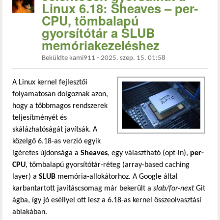
Linux 6.18: Sheaves – per-
CPU, tömbalapú
gyorsítótár a SLUB
memóriakezeléshez
Beküldte
kami911
-
2025. szep. 15. 01:58
A Linux kernel fejlesztői
folyamatosan dolgoznak azon,
hogy a többmagos rendszerek
teljesítményét és
skálázhatóságát javítsák. A
közelgő 6.18-as verzió egyik
ígéretes újdonsága a
Sheaves
, egy választható (opt-in),
per-
CPU
, tömbalapú gyorsítótár-réteg (array-based caching
layer) a
SLUB
memória-allokátorhoz. A Google által
karbantartott javításcsomag már bekerült a
slab/for-next
Git
ágba, így jó eséllyel ott lesz a 6.18-as kernel összeolvasztási
ablakában.