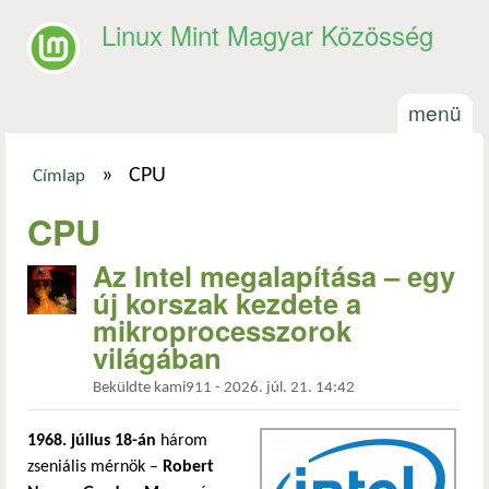
Ugrás a tartalomra
Linux Mint Magyar Közösség
menü
»
CPU
Címlap
Jelenlegi hely
CPU
Az Intel megalapítása – egy
új korszak kezdete a
mikroprocesszorok
világában
Beküldte
kami911
-
2026. júl. 21. 14:42
1968. július 18-án
három
zseniális mérnök –
Robert