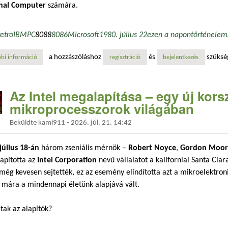
nal Computer
számára.
retro
IBM
PC
8088
8086
Microsoft
1980. július 22
ezen a napon
történelem
a hozzászóláshoz
és
szüksé
bi információ
születik egy szentségtelen szövetség – az ibm és a microsoft történelmi
regisztráció
bejelentkezés
Az Intel megalapítása – egy új kors
mikroprocesszorok világában
Beküldte
kami911
-
2026. júl. 21. 14:42
július 18-án
három zseniális mérnök –
Robert Noyce
,
Gordon Moor
apította az
Intel Corporation
nevű vállalatot a kaliforniai Santa Cla
még kevesen sejtették, ez az esemény elindította azt a mikroelektron
 mára a mindennapi életünk alapjává vált.
ltak az alapítók?