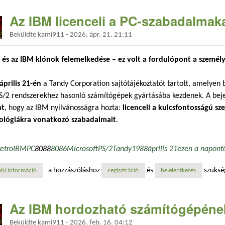
Az IBM licenceli a PC-szabadalmak
Beküldte
kami911
-
2026. ápr. 21. 21:11
 és az IBM klónok felemelkedése – ez volt a fordulópont a személ
április 21-én
a Tandy Corporation sajtótájékoztatót tartott, amelyen be
S/2 rendszerekhez hasonló számítógépek gyártásába kezdenek. A bej
nt
, hogy az IBM nyilvánosságra hozta:
licenceli a kulcsfontosságú s
ológiákra vonatkozó szabadalmait
.
retro
IBM
PC
8088
8086
Microsoft
PS/2
Tandy
1988
április 21
ezen a napon
t
a hozzászóláshoz
és
szüksé
bi információ
az ibm licenceli a pc-szabadalmakat tartalommal kapcsolatosan
regisztráció
bejelentkezés
Az IBM hordozható számítógépéne
Beküldte
kami911
-
2026. feb. 16. 04:12