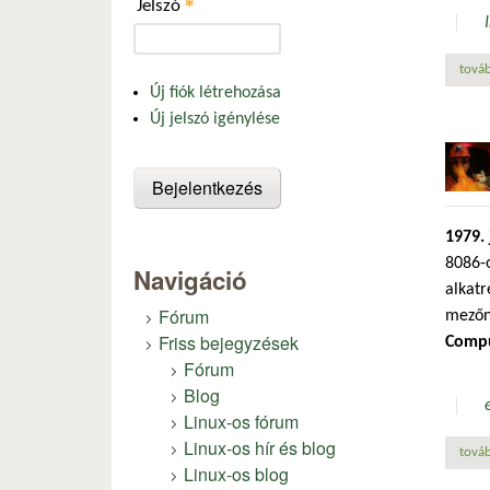
*
Jelszó
továb
Új fiók létrehozása
Új jelszó igénylése
1979. 
8086-o
Navigáció
alkatr
Fórum
mezőny
Friss bejegyzések
Comp
Fórum
Blog
Linux-os fórum
Linux-os hír és blog
továb
Linux-os blog