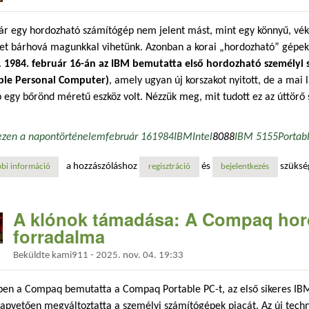
r egy hordozható számítógép nem jelent mást, mint egy könnyű, vék
et bárhová magunkkal vihetünk. Azonban a korai „hordozható” gépe
.
1984. február 16-án az IBM bemutatta első hordozható személyi
ble Personal Computer)
, amely ugyan új korszakot nyitott, de a mai
 egy bőrönd méretű eszköz volt. Nézzük meg, mit tudott ez az úttörő
ezen a napon
történelem
február 16
1984
IBM
Intel
8088
IBM 5155
Portab
a hozzászóláshoz
és
szüksé
bi információ
az ibm hordozható számítógépének bemutatása tartalommal kapcsolat
regisztráció
bejelentkezés
A klónok támadása: A Compaq hor
forradalma
Beküldte
kami911
-
2025. nov. 04. 19:33
en a Compaq bemutatta a Compaq Portable PC-t, az első sikeres IBM-
apvetően megváltoztatta a személyi számítógépek piacát. Az új tech