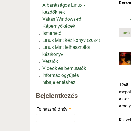
Perso
A barátságos Linux -
kezdőknek
Váltás Windows-ról
Képernyőképek
Ismertető
továb
Linux Mint kézikönyv (2024)
Linux Mint felhasználói
kézikönyv
Verziók
Videók és bemutatók
Információgyűjtés
hibajelentéshez
1968. 
megal
Bejelentkezés
akkor 
amely
*
Felhasználónév
Kik vo