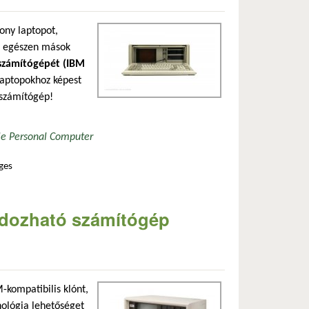
ony laptopot,
k egészen mások
 számítógépét (IBM
 laptopokhoz képest
 számítógép!
le Personal Computer
ges
osan
dozható számítógép
kompatibilis klónt,
nológia lehetőséget