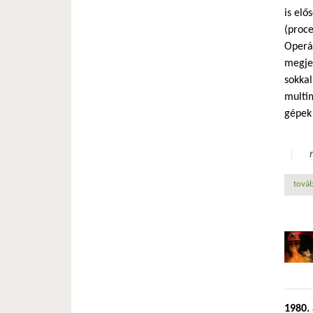
is elő
(proce
Operác
megjel
sokkal
multim
gépek 
továb
1980.