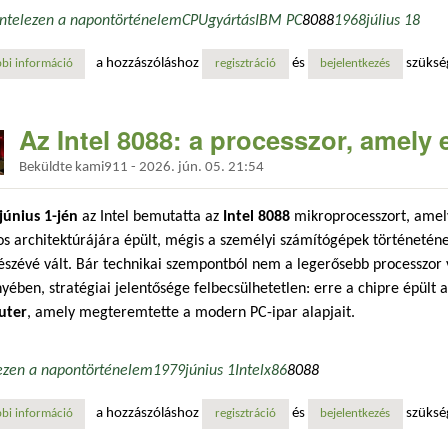
Intel
ezen a napon
történelem
CPU
gyártás
IBM PC
8088
1968
július 18
a hozzászóláshoz
és
szüksé
bi információ
az intel megalapítása – egy új korszak kezdete a mikroprocesszorok vi
regisztráció
bejelentkezés
Az Intel 8088: a processzor, amely 
Beküldte
kami911
-
2026. jún. 05. 21:54
június 1-jén
az Intel bemutatta az
Intel 8088
mikroprocesszort, amely
s architektúrájára épült, mégis a személyi számítógépek történetén
észévé vált. Bár technikai szempontból nem a legerősebb processzor 
ében, stratégiai jelentősége felbecsülhetetlen: erre a chipre épült 
uter
, amely megteremtette a modern PC-ipar alapjait.
ezen a napon
történelem
1979
június 1
Intel
x86
8088
a hozzászóláshoz
és
szüksé
bi információ
az intel 8088: a processzor, amely elhozta a pc-forradalmat tartalomma
regisztráció
bejelentkezés