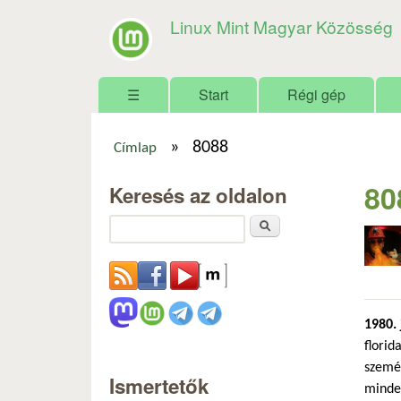
Linux Mint Magyar Közösség
Főmenü
☰
Start
Régi gép
»
8088
Címlap
Jelenlegi hely
80
Keresés az oldalon
Keresés
1980. 
florid
személ
Ismertetők
minde