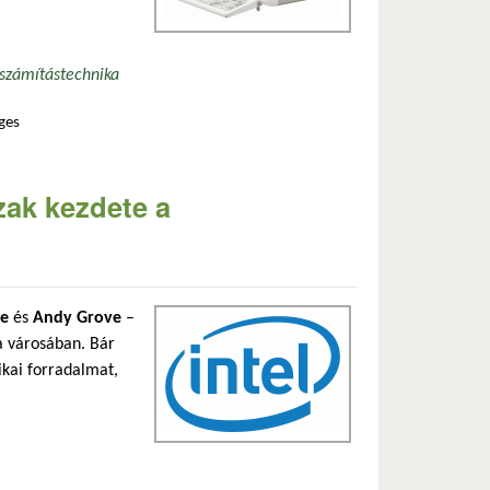
számítástechnika
ges
 találkozója tartalommal kapcsolatosan
zak kezdete a
e
és
Andy Grove
–
ra városában. Bár
ikai forradalmat,