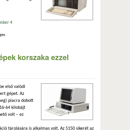
mber 4
ges
alommal kapcsolatosan
épek korszaka ezzel
e első valódi
rt gépet. Az
eg) piacra dobott
16-64 kilobájt
ető volt – ez
ó tárolására is alkalmas volt. Az 5150 sikerét az