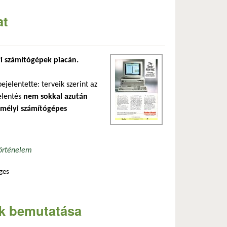
at
yi számítógépek piacán.
jelentette: terveik szerint az
elentés
nem sokkal azután
zemélyi számítógépes
örténelem
ges
k bemutatása