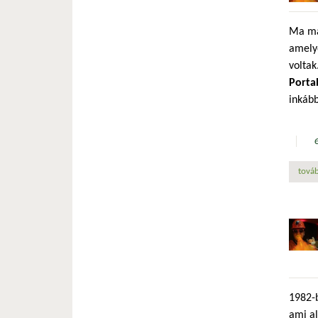
Ma má
amely
voltak
Porta
inkább
továb
1982-b
ami al