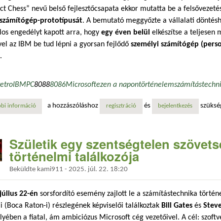
ct Chess” nevű belső fejlesztőcsapata ekkor mutatta be a felsővezeté
számítógép-prototípusát
. A bemutató meggyőzte a vállalati döntésh
los engedélyt kapott arra, hogy
egy éven belül
elkészítse a teljesen
el az IBM be tud lépni a gyorsan fejlődő
személyi számítógép (pers
.
retro
IBM
PC
8088
8086
Microsoft
ezen a napon
történelem
számítástechn
a hozzászóláshoz
és
szüksé
bi információ
az ibm project chess zöld utat kapott – megszületett a személyi számí
regisztráció
bejelentkezés
Születik egy szentségtelen szövets
történelmi találkozója
Beküldte
kami911
-
2025. júl. 22. 18:20
július 22-én
sorsfordító esemény zajlott le a számítástechnika törté
ai (Boca Raton-i) részlegének képviselői találkoztak
Bill Gates
és
Stev
yében a fiatal, ám ambiciózus Microsoft cég vezetőivel. A cél: szoftv