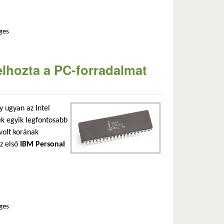
ges
lágában tartalommal kapcsolatosan
elhozta a PC-forradalmat
 ugyan az Intel
ek egyik legfontosabb
volt korának
az első
IBM Personal
ges
l kapcsolatosan