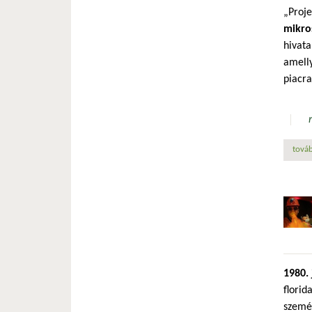
„Proje
mikro
hivata
amelly
piacra
továb
1980. 
florid
személ