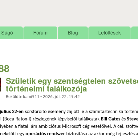
Ugrás a tartalomra
Súgó
Fórum
Blog
Letöltések
88
Születik egy szentségtelen szövets
történelmi találkozója
Beküldte
kami911
-
2026. júl. 22. 19:42
július 22-én
sorsfordító esemény zajlott le a számítástechnika törté
ai (Boca Raton-i) részlegének képviselői találkoztak
Bill Gates
és
Stev
yében a fiatal, ám ambiciózus Microsoft cég vezetőivel. A cél: szoftv
nekelőtt egy
operációs rendszer
biztosítása az akkor még fejlesztés a