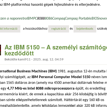
az IBM-platformhoz hasonló gépek fejlesztésére és elterjedésére.
ezen a napon
retro
IBM
PC
8088
8086
Compaq
Compaq Portable
BIOS
nove
a hozzászóláshoz
és
szüksé
bi információ
a klónok támadása: a compaq hordozható számítógép forradalma tart
regisztráció
bejelentkezés
Az IBM 5150 – A személyi számítóg
kezdődött
Beküldte
kami911
-
2025. aug. 12. 04:59
ernational Business Machines (IBM)
1981. augusztus 12-én mutatta b
lyi számítógépét, az
IBM Personal Computer Model 5150
néven isme
ban 1565 dolláros áron (amely ma 4500 amerikai dollárnak felelne m
z egy
4,77 MHz-es Intel 8088 mikroprocesszorra
épült, és eredetileg 
ermemória kísért, de ennek a kapacitása akár 256 kilobájtig is bővíth
ban szinte elképzelhetetlennek számított. Háttértárát egy 160 kB-os
eghajtójelentette, amely kétoldalas lemezekkel akár 320 kB informáci