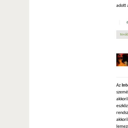
adott 
továb
Az
Int
szemé
akkori
eszkö
rendsz
akkori
lemezm