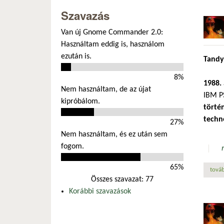
Szavazás
Van új Gnome Commander 2.0:
Használtam eddig is, használom
ezután is.
Tandy
8%
1988. 
Nem használtam, de az újat
IBM P
kipróbálom.
törté
techn
27%
Nem használtam, és ez után sem
fogom.
65%
továb
Összes szavazat: 77
Korábbi szavazások