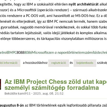
segítette, hogy az IBM a szokásaitól eltérően
nyílt architektúrát
alkal
sszor) és a Microsofttól (operációs rendszer) – származó alkatrészekre
iós rendszere a PC-DOS volt, ami hasonlított az MS-DOS-hoz. Ez a dön
enését és elterjedését, így az IBM PC nemcsak termék, hanem szabvá
 gyorsabbak, nagyobb memóriával rendelkeznek, és sokkal több funkció
édiás tartalom lejátszását, valós idejű játékokat és komplex alkalma
előnye többezerszeres, és tárkapacitás viszonylatában milliószoros is
retro
IBM
PC
8088
8086
Microsoft
ezen a napon
történelem
számítástechn
a hozzászóláshoz
és
szüksé
bi információ
az ibm 5150 – a személyi számítógépek korszaka ezzel kezdődött tarta
regisztráció
bejelentkezés
Az IBM Project Chess zöld utat kap
személyi számítógép forradalma
Beküldte
kami911
-
2025. aug. 08. 21:52
 augusztus 8-án
az IBM történetének egyik legfontosabb pillanata zajlo