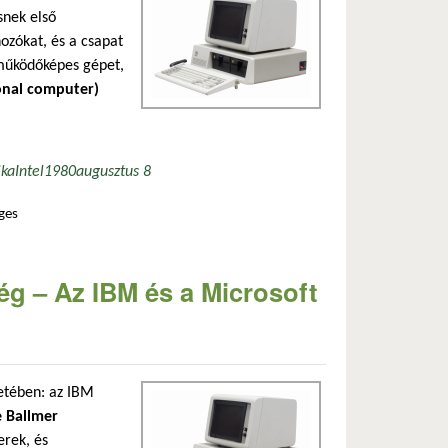
snek első
ozókat, és a csapat
 működőképes gépet,
onal computer)
ika
Intel
1980
augusztus 8
ges
tógép forradalma tartalommal kapcsolatosan
ég – Az IBM és a Microsoft
netében: az IBM
e Ballmer
erek, és