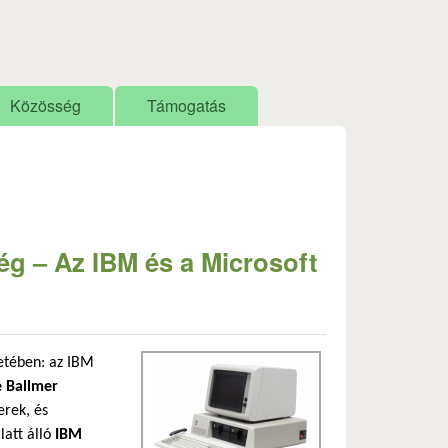
Közösség
Támogatás
ég – Az IBM és a Microsoft
netében: az IBM
e Ballmer
erek, és
latt álló
IBM