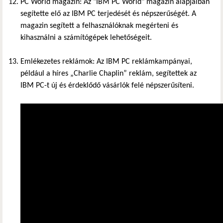
PC World magazin: Az "IBM PC World" magazin alapjaiban
segítette elő az IBM PC terjedését és népszerűségét. A
magazin segített a felhasználóknak megérteni és
kihasználni a számítógépek lehetőségeit.
Emlékezetes reklámok: Az IBM PC reklámkampányai,
például a híres „Charlie Chaplin” reklám, segítettek az
IBM PC-t új és érdeklődő vásárlók felé népszerűsíteni.