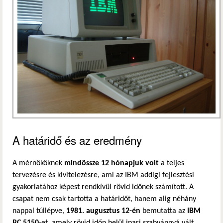
A határidő és az eredmény
A mérnököknek
mindössze 12 hónapjuk volt
a teljes
tervezésre és kivitelezésre, ami az IBM addigi fejlesztési
gyakorlatához képest rendkívül rövid időnek számított. A
csapat nem csak tartotta a határidőt, hanem alig néhány
nappal túllépve,
1981. augusztus 12-én
bemutatta az
IBM
PC 5150
-et, amely rövid időn belül ipari szabvánnyá vált.