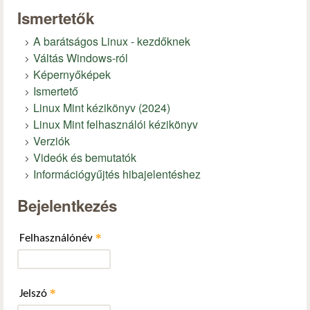
Ismertetők
A barátságos Linux - kezdőknek
Váltás Windows-ról
Képernyőképek
Ismertető
Linux Mint kézikönyv (2024)
Linux Mint felhasználói kézikönyv
Verziók
Videók és bemutatók
Információgyűjtés hibajelentéshez
Bejelentkezés
*
Felhasználónév
*
Jelszó