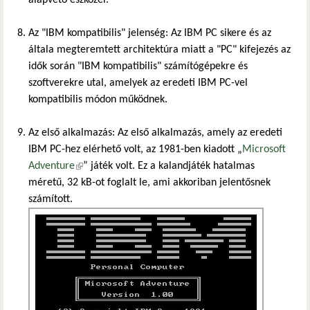
Az "IBM kompatibilis" jelenség: Az IBM PC sikere és az
általa megteremtett architektúra miatt a "PC" kifejezés az
idők során "IBM kompatibilis" számítógépekre és
szoftverekre utal, amelyek az eredeti IBM PC-vel
kompatibilis módon működnek.
Az első alkalmazás: Az első alkalmazás, amely az eredeti
IBM PC-hez elérhető volt, az 1981-ben kiadott „
Microsoft
Adventure
(külső hivatkozás)
” játék volt. Ez a kalandjáték hatalmas
méretű, 32 kB-ot foglalt le, ami akkoriban jelentősnek
számított.