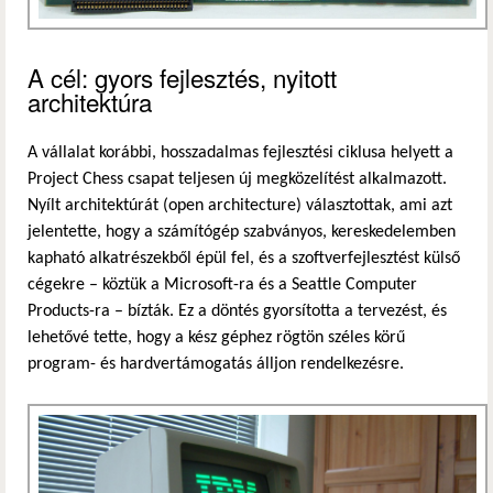
A cél: gyors fejlesztés, nyitott
architektúra
A vállalat korábbi, hosszadalmas fejlesztési ciklusa helyett a
Project Chess csapat teljesen új megközelítést alkalmazott.
Nyílt architektúrát (open architecture) választottak, ami azt
jelentette, hogy a számítógép szabványos, kereskedelemben
kapható alkatrészekből épül fel, és a szoftverfejlesztést külső
cégekre – köztük a Microsoft-ra és a Seattle Computer
Products-ra – bízták. Ez a döntés gyorsította a tervezést, és
lehetővé tette, hogy a kész géphez rögtön széles körű
program- és hardvertámogatás álljon rendelkezésre.