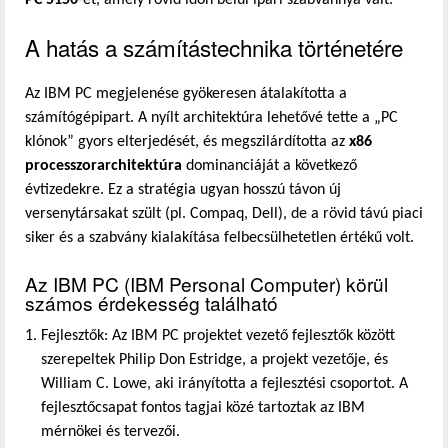
A hatás a számítástechnika történetére
Az IBM PC megjelenése gyökeresen átalakította a
számítógépipart. A nyílt architektúra lehetővé tette a „PC
klónok” gyors elterjedését, és megszilárdította az
x86
processzorarchitektúra
dominanciáját a következő
évtizedekre. Ez a stratégia ugyan hosszú távon új
versenytársakat szült (pl. Compaq, Dell), de a rövid távú piaci
siker és a szabvány kialakítása felbecsülhetetlen értékű volt.
Az IBM PC (IBM Personal Computer) körül
számos érdekesség található
Fejlesztők: Az IBM PC projektet vezető fejlesztők között
szerepeltek Philip Don Estridge, a projekt vezetője, és
William C. Lowe, aki irányította a fejlesztési csoportot. A
fejlesztőcsapat fontos tagjai közé tartoztak az IBM
mérnökei és tervezői.