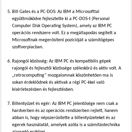
Bill Gates és a PC-DOS: Az IBM a Microsofttal
együttműködve fejlesztette ki a PC-DOS-t (Personal
Computer Disk Operating System), amely az IBM PC
operációs rendszere volt. Ez a megállapodás segített a
Microsoftnak megerősíteni pozícióját a számítógépes
szoftverpiacban.
Rajongói közösség: Az IBM PC és kompatibilis gépek
rajongói és fejlesztői közössége széleskörű és aktív volt. A
„retrocomputing” mozgalomnak köszönhetően ma is
sokan érdeklődnek és aktívak a régi PC-kkel való
kísérletezésben és fejlesztésben.
Billentyűzet és egér: Az IBM PC jelentősége nem csak a
hardverben és az operációs rendszerben rejlett, hanem
abban is, hogy népszerűsítette a billentyűzeteket és az
egerek használatát, amelyek azóta is a számítástechnika
alapvető eszközei.