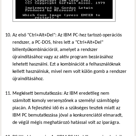
Az első "Ctrl+Alt+Del": Az IBM PC-hez tartozó operációs
rendszer, a PC-DOS, híres lett a "Ctrl+Alt+Del"
billentyűkombinációról, amelyet a rendszer
újraindításához vagy az aktív program bezárásához
lehetett használni. Ezt a kombinációt a felhasználóknak
kellett használniuk, mivel nem volt külön gomb a rendszer
újraindításához.
Megkésett bemutatkozás: Az IBM eredetileg nem
számított komoly versenyzőnek a személyi számítógép
piacán. A fejlesztési idő és a szükséges tesztek miatt az
IBM PC bemutatkozása jóval a konkurenciától elmaradt,
de végül mégis meghatározó hatással volt az iparágra.