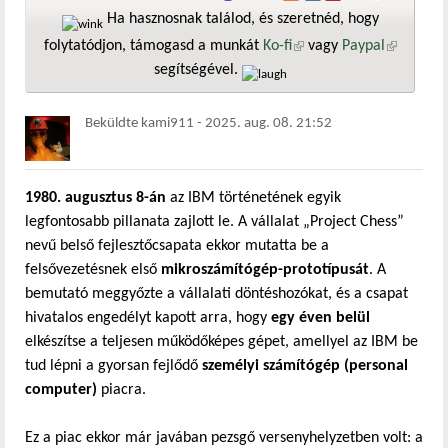
Ha hasznosnak találod, és szeretnéd, hogy
folytatódjon, támogasd a munkát
Ko-fi
(külső hivatkozás)
vagy
Paypal
(külső
segítségével.
hivatkozá
Beküldte
kami911
-
2025. aug. 08. 21:52
1980. augusztus 8-án
az IBM történetének egyik
legfontosabb pillanata zajlott le. A vállalat „Project Chess”
nevű belső fejlesztőcsapata ekkor mutatta be a
felsővezetésnek első
mikroszámítógép-prototípusát
. A
bemutató meggyőzte a vállalati döntéshozókat, és a csapat
hivatalos engedélyt kapott arra, hogy
egy éven belül
elkészítse a teljesen működőképes gépet, amellyel az IBM be
tud lépni a gyorsan fejlődő
személyi számítógép (personal
computer)
piacra.
Ez a piac ekkor már javában pezsgő versenyhelyzetben volt: a