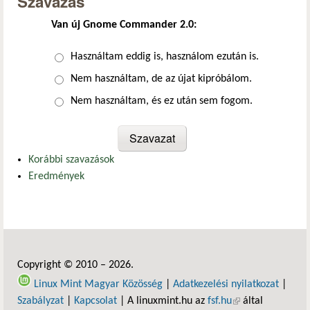
Szavazás
Van új Gnome Commander 2.0:
Választások
Használtam eddig is, használom ezután is.
Nem használtam, de az újat kipróbálom.
Nem használtam, és ez után sem fogom.
Korábbi szavazások
Eredmények
Copyright © 2010 – 2026.
Linux Mint Magyar Közösség
|
Adatkezelési nyilatkozat
|
Szabályzat
|
Kapcsolat
| A linuxmint.hu az
fsf.hu
(külső hivatkozás)
által