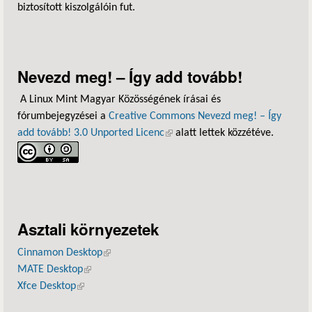
biztosított kiszolgálóin fut.
Nevezd meg! – Így add tovább!
A Linux Mint Magyar Közösségének írásai és
fórumbejegyzései a
Creative Commons Nevezd meg! – Így
add tovább! 3.0 Unported Licenc
(külső hivatkozás)
alatt lettek közzétéve.
Asztali környezetek
Cinnamon Desktop
(külső hivatkozás)
MATE Desktop
(külső hivatkozás)
Xfce Desktop
(külső hivatkozás)