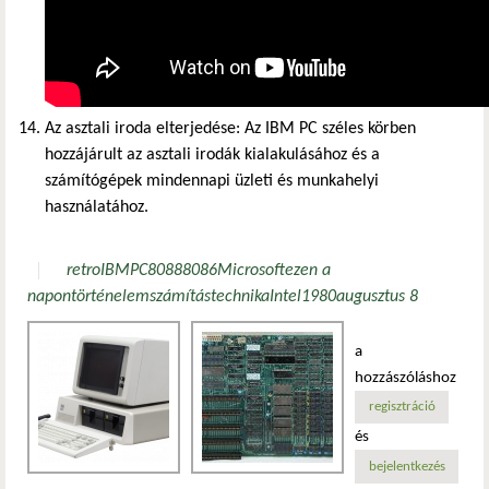
Az asztali iroda elterjedése: Az IBM PC széles körben
hozzájárult az asztali irodák kialakulásához és a
számítógépek mindennapi üzleti és munkahelyi
használatához.
retro
IBM
PC
8088
8086
Microsoft
ezen a
napon
történelem
számítástechnika
Intel
1980
augusztus 8
a
hozzászóláshoz
regisztráció
és
bejelentkezés