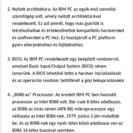
Nyitott architektúra: Az IBM PC az egyik első személyi
számítógép volt, amely nyitott architektúrával
rendelkezett. Ez azt jelenti, hogy más gyártók is
létrehozhattak és értékesíthettek kompatibilis hardvereket
és szoftvereket a PC-hez. Ez hozzájárult a PC platform
gyors elterjedéséhez és fejlődéséhez.
BIOS: Az IBM PC rendelkezett egy beépített rendszerrel,
amelyet Basic Input/Output System (BIOS) néven
ismerünk. A BIOS lehetővé tette a hardver inicializálását
és az operációs rendszer betöltését a gép bekapcsolásakor.
„8088-as” Processzor: Az eredeti IBM PC-ben használt
processzor az Intel 8088 volt. Bár csak 8 bites adatbuszú,
az 8088-as (más néven iAPX 88) mikroprocesszor egy
változata az Intel 8086-nek. 1979. június 1-jén mutatták
be, és az 8088-nak egy nyolc-bites külső adatbusza van az
8086 16-bites buszával szemben.