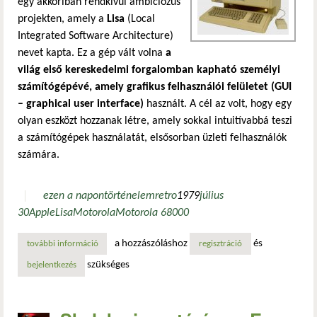
egy akkoriban rendkívül ambiciózus
projekten, amely a
Lisa
(Local
Integrated Software Architecture)
nevet kapta. Ez a gép vált volna
a
világ első kereskedelmi forgalomban kapható személyi
számítógépévé, amely grafikus felhasználói felületet (GUI
– graphical user interface)
használt. A cél az volt, hogy egy
olyan eszközt hozzanak létre, amely sokkal intuitívabbá teszi
a számítógépek használatát, elsősorban üzleti felhasználók
számára.
ezen a napon
történelem
retro
1979
július
30
Apple
Lisa
Motorola
Motorola 68000
a hozzászóláshoz
és
további információ
az apple lisa születése: a grafikus felületű számítógépek ú
regisztráció
szükséges
bejelentkezés