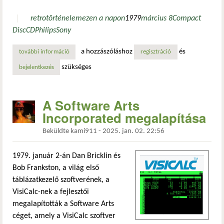
retro
történelem
ezen a napon
1979
március 8
Compact
Disc
CD
Philips
Sony
a hozzászóláshoz
és
további információ
a kompaktlemez bemutatása tartalommal kapcsolatosan
regisztráció
szükséges
bejelentkezés
A Software Arts
Incorporated megalapítása
Beküldte
kami911
-
2025. jan. 02. 22:56
1979. január 2-án Dan Bricklin és
Bob Frankston, a világ első
táblázatkezelő szoftverének, a
VisiCalc-nek a fejlesztői
megalapították a Software Arts
céget, amely a VisiCalc szoftver