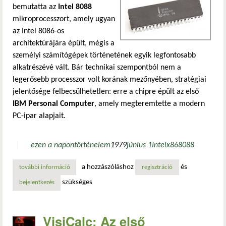
bemutatta az
Intel 8088
mikroprocesszort, amely ugyan
az Intel 8086-os
architektúrájára épült, mégis a
személyi számítógépek történetének egyik legfontosabb
alkatrészévé vált. Bár technikai szempontból nem a
legerősebb processzor volt korának mezőnyében, stratégiai
jelentősége felbecsülhetetlen: erre a chipre épült az első
IBM Personal Computer
, amely megteremtette a modern
PC-ipar alapjait.
ezen a napon
történelem
1979
június 1
Intel
x86
8088
a hozzászóláshoz
és
további információ
az intel 8088: a processzor, amely elhozta a pc-forradalm
regisztráció
szükséges
bejelentkezés
VisiCalc: Az első