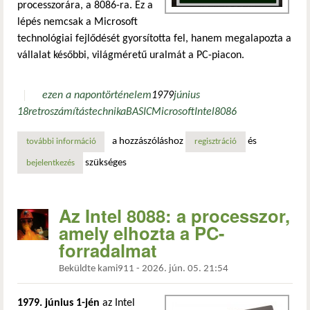
processzorára, a 8086-ra. Ez a
lépés nemcsak a Microsoft
technológiai fejlődését gyorsította fel, hanem megalapozta a
vállalat későbbi, világméretű uralmát a PC-piacon.
ezen a napon
történelem
1979
június
18
retro
számítástechnika
BASIC
Microsoft
Intel
8086
a hozzászóláshoz
és
további információ
a microsoft belép a 16 bites korszakba: basic az 8086-os 
regisztráció
szükséges
bejelentkezés
Az Intel 8088: a processzor,
amely elhozta a PC-
forradalmat
Beküldte
kami911
-
2026. jún. 05. 21:54
1979. június 1-jén
az Intel