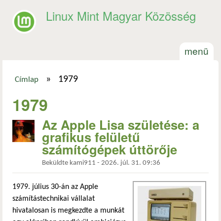
Ugrás a tartalomra
Linux Mint Magyar Közösség
menü
»
1979
Címlap
Jelenlegi hely
1979
Az Apple Lisa születése: a
grafikus felületű
számítógépek úttörője
Beküldte
kami911
-
2026. júl. 31. 09:36
1979. július 30-án az Apple
számítástechnikai vállalat
hivatalosan is megkezdte a munkát