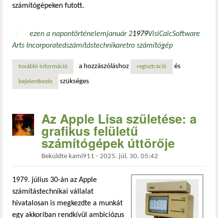
számítógépeken futott.
ezen a napon
történelem
január 2
1979
VisiCalc
Software
Arts Incorporated
számítástechnika
retro számítógép
a hozzászóláshoz
és
további információ
a software arts incorporated megalapítása tartalommal ka
regisztráció
szükséges
bejelentkezés
Az Apple Lisa születése: a
grafikus felületű
számítógépek úttörője
Beküldte
kami911
-
2025. júl. 30. 05:42
1979. július 30-án az Apple
számítástechnikai vállalat
hivatalosan is megkezdte a munkát
egy akkoriban rendkívül ambiciózus