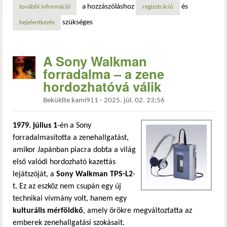
a hozzászóláshoz
és
további információ
skylab visszatérése – egy korszak lezárása az űrkutatásban
regisztráció
szükséges
bejelentkezés
A Sony Walkman
forradalma – a zene
hordozhatóvá válik
Beküldte
kami911
-
2025. júl. 02. 23:56
1979. július 1
-én a Sony
forradalmasította a zenehallgatást,
amikor Japánban piacra dobta a világ
első valódi hordozható kazettás
lejátszóját, a
Sony Walkman TPS-L2
-
t. Ez az eszköz nem csupán egy új
technikai vívmány volt, hanem egy
kulturális mérföldkő
, amely örökre megváltoztatta az
emberek zenehallgatási szokásait.