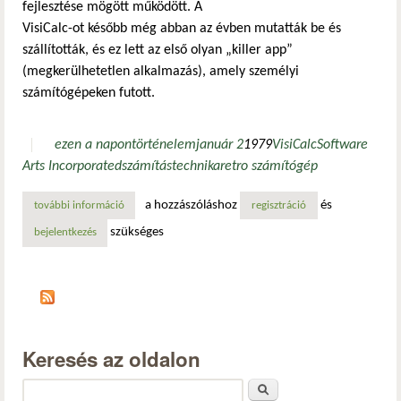
fejlesztése mögött működött. A
VisiCalc-ot később még abban az évben mutatták be és
szállították, és ez lett az első olyan „killer app”
(megkerülhetetlen alkalmazás), amely személyi
számítógépeken futott.
ezen a napon
történelem
január 2
1979
VisiCalc
Software
Arts Incorporated
számítástechnika
retro számítógép
a hozzászóláshoz
és
további információ
a software arts incorporated megalapítása tartalommal ka
regisztráció
szükséges
bejelentkezés
Keresés az oldalon
Keresés