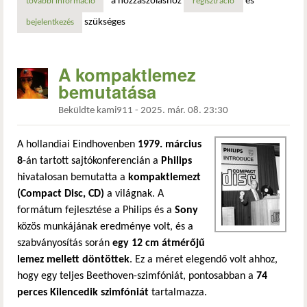
a hozzászóláshoz
és
további információ
a columbia űrsikló megérkezése a kennedy űrközpontba t
regisztráció
szükséges
bejelentkezés
A kompaktlemez
bemutatása
Beküldte
kami911
-
2025. már. 08. 23:30
A hollandiai Eindhovenben
1979. március
8
-án tartott sajtókonferencián a
Philips
hivatalosan bemutatta a
kompaktlemezt
(Compact Disc, CD)
a világnak. A
formátum fejlesztése a Philips és a
Sony
közös munkájának eredménye volt, és a
szabványosítás során
egy 12 cm átmérőjű
lemez mellett döntöttek
. Ez a méret elegendő volt ahhoz,
hogy egy teljes Beethoven-szimfóniát, pontosabban a
74
perces Kilencedik szimfóniát
tartalmazza.