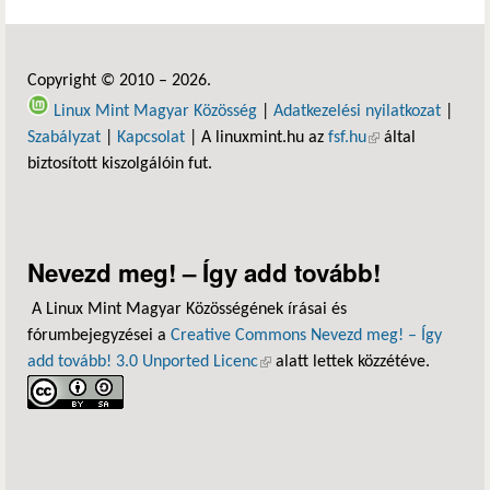
Copyright © 2010 – 2026.
Linux Mint Magyar Közösség
|
Adatkezelési nyilatkozat
|
Szabályzat
|
Kapcsolat
| A linuxmint.hu az
fsf.hu
(külső hivatkozás)
által
biztosított kiszolgálóin fut.
Nevezd meg! – Így add tovább!
A Linux Mint Magyar Közösségének írásai és
fórumbejegyzései a
Creative Commons Nevezd meg! – Így
add tovább! 3.0 Unported Licenc
(külső hivatkozás)
alatt lettek közzétéve.