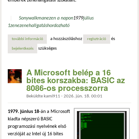
emberek zenehallgatási szokásait.
Sony
walkman
ezen a napon
1979
július
1
zene
zenehallgatás
hordozható
a hozzászóláshoz
és
további információ
a sony walkman forradalma – a zene hordozhatóvá válik t
regisztráció
szükséges
bejelentkezés
A Microsoft belép a 16
bites korszakba: BASIC az
8086-os processzorra
Beküldte
kami911
-
2026. jún. 18. 00:01
1979. június 18
-án a Microsoft
kiadta népszerű BASIC
programozási nyelvének első
verzióját az Intel új 16 bites