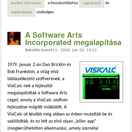
a hozzászóláshoz
és
további információ
visicalc: az első táblázatkezelő, amely üzleti eszközzé tett
regisztráció
szükséges
bejelentkezés
A Software Arts
Incorporated megalapítása
Beküldte
kami911
-
2026. jan. 02. 14:21
1979. január 2-án Dan Bricklin és
Bob Frankston, a világ első
táblázatkezelő szoftverének, a
VisiCalc-nek a fejlesztői
megalapították a Software Arts
céget, amely a VisiCalc szoftver
fejlesztése mögött működött. A
VisiCalc-ot később még abban az évben mutatták be és
szállították, és ez lett az első olyan „killer app”
(megkerülhetetlen alkalmazás), amely személyi