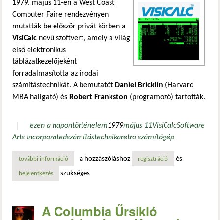
1979. május 11-én a West Coast
Computer Faire rendezvényen
mutatták be először privát körben a
VisiCalc
nevű szoftvert, amely a világ
első elektronikus
táblázatkezelőjeként
forradalmasította az irodai
számítástechnikát. A bemutatót
Daniel Bricklin
(Harvard
MBA hallgató) és
Robert Frankston
(programozó) tartották.
ezen a napon
történelem
1979
május 11
VisiCalc
Software
Arts Incorporated
számítástechnika
retro számítógép
a hozzászóláshoz
és
további információ
visicalc: az első táblázatkezelő, amely üzleti eszközzé tett
regisztráció
szükséges
bejelentkezés
A Columbia Űrsikló