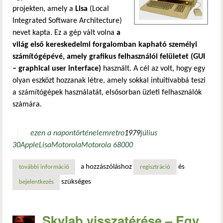
projekten, amely a
Lisa
(Local
Integrated Software Architecture)
nevet kapta. Ez a gép vált volna
a
világ első kereskedelmi forgalomban kapható személyi
számítógépévé, amely grafikus felhasználói felületet (GUI
– graphical user interface)
használt. A cél az volt, hogy egy
olyan eszközt hozzanak létre, amely sokkal intuitívabbá teszi
a számítógépek használatát, elsősorban üzleti felhasználók
számára.
ezen a napon
történelem
retro
1979
július
30
Apple
Lisa
Motorola
Motorola 68000
a hozzászóláshoz
és
további információ
az apple lisa születése: a grafikus felületű számítógépek ú
regisztráció
szükséges
bejelentkezés
Skylab visszatérése – Egy