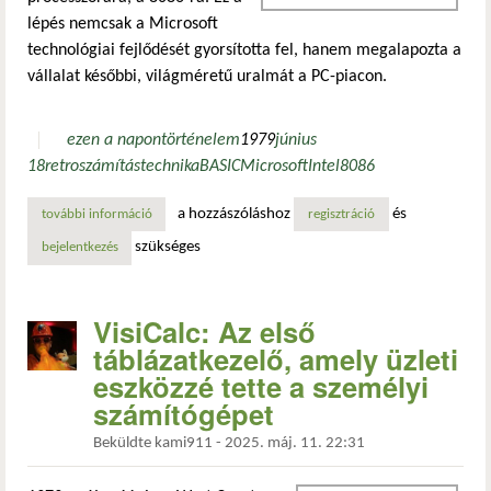
lépés nemcsak a Microsoft
technológiai fejlődését gyorsította fel, hanem megalapozta a
vállalat későbbi, világméretű uralmát a PC-piacon.
ezen a napon
történelem
1979
június
18
retro
számítástechnika
BASIC
Microsoft
Intel
8086
a hozzászóláshoz
és
további információ
a microsoft belép a 16 bites korszakba: basic az 8086-os 
regisztráció
szükséges
bejelentkezés
VisiCalc: Az első
táblázatkezelő, amely üzleti
eszközzé tette a személyi
számítógépet
Beküldte
kami911
-
2025. máj. 11. 22:31