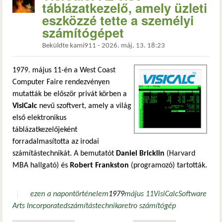
táblázatkezelő, amely üzleti
eszközzé tette a személyi
számítógépet
Beküldte
kami911
-
2026. máj. 13. 18:23
1979. május 11-én a West Coast
Computer Faire rendezvényen
mutatták be először privát körben a
VisiCalc
nevű szoftvert, amely a világ
első elektronikus
táblázatkezelőjeként
forradalmasította az irodai
számítástechnikát. A bemutatót
Daniel Bricklin
(Harvard
MBA hallgató) és
Robert Frankston
(programozó) tartották.
ezen a napon
történelem
1979
május 11
VisiCalc
Software
Arts Incorporated
számítástechnika
retro számítógép