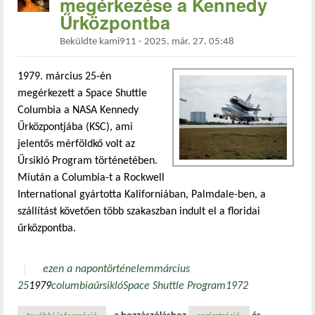
megérkezése a Kennedy
Űrközpontba
Beküldte
kami911
-
2025. már. 27. 05:48
1979. március 25-én
megérkezett a Space Shuttle
Columbia a NASA Kennedy
Űrközpontjába (KSC), ami
jelentős mérföldkő volt az
Űrsikló Program történetében.
Miután a Columbia-t a Rockwell
International gyártotta Kaliforniában, Palmdale-ben, a
szállítást követően több szakaszban indult el a floridai
űrközpontba.
ezen a napon
történelem
március
25
1979
columbia
űrsikló
Space Shuttle Program
1972