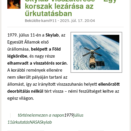
korszak lezárása az
űrkutatásban
Beküldte
kami911
-
2025. júl. 17. 20:04
1979. július 11-én a
Skylab
, az
Egyesült Államok első
űrállomása,
belépett a Föld
légkörébe
, és nagy része
elhamvadt a visszatérés során
.
A korábbi remények ellenére
nem sikerült pályáján tartani az
állomást, így az irányított visszazuhanás helyett
ellenőrzött
deorbitálás nélkül
tért vissza – némi feszültséget keltve az
egész világon.
történelem
ezen a napon
1979
július
11
űrkutatás
NASA
Skylab