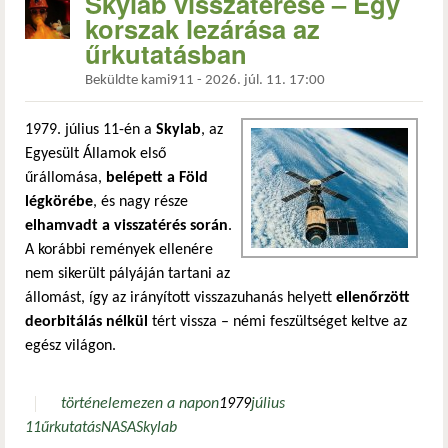
Skylab visszatérése – Egy
korszak lezárása az
űrkutatásban
Beküldte
kami911
-
2026. júl. 11. 17:00
1979. július 11-én a
Skylab
, az
Egyesült Államok első
űrállomása,
belépett a Föld
légkörébe
, és nagy része
elhamvadt a visszatérés során
.
A korábbi remények ellenére
nem sikerült pályáján tartani az
állomást, így az irányított visszazuhanás helyett
ellenőrzött
deorbitálás nélkül
tért vissza – némi feszültséget keltve az
egész világon.
történelem
ezen a napon
1979
július
11
űrkutatás
NASA
Skylab