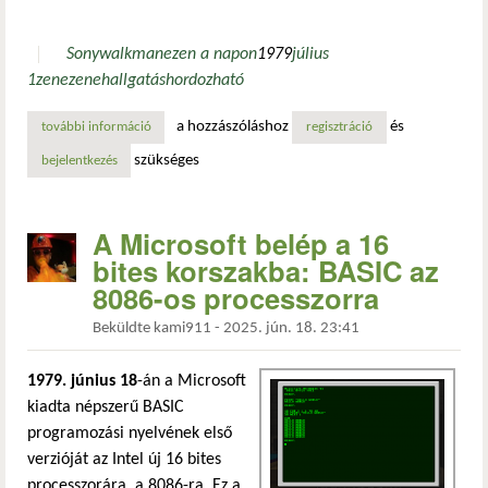
Sony
walkman
ezen a napon
1979
július
1
zene
zenehallgatás
hordozható
a hozzászóláshoz
és
további információ
a sony walkman forradalma – a zene hordozhatóvá válik t
regisztráció
szükséges
bejelentkezés
A Microsoft belép a 16
bites korszakba: BASIC az
8086-os processzorra
Beküldte
kami911
-
2025. jún. 18. 23:41
1979. június 18
-án a Microsoft
kiadta népszerű BASIC
programozási nyelvének első
verzióját az Intel új 16 bites
processzorára, a 8086-ra. Ez a