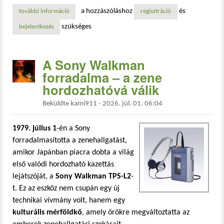
a hozzászóláshoz
és
további információ
skylab visszatérése – egy korszak lezárása az űrkutatásban
regisztráció
szükséges
bejelentkezés
A Sony Walkman
forradalma – a zene
hordozhatóvá válik
Beküldte
kami911
-
2026. júl. 01. 06:04
1979. július 1
-én a Sony
forradalmasította a zenehallgatást,
amikor Japánban piacra dobta a világ
első valódi hordozható kazettás
lejátszóját, a
Sony Walkman TPS-L2
-
t. Ez az eszköz nem csupán egy új
technikai vívmány volt, hanem egy
kulturális mérföldkő
, amely örökre megváltoztatta az