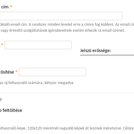
*
l cím
ködő email cím. A rendszer minden levelet erre a címre fog küldeni. Az email cí
 vagy értesítő szolgáltatások igénybevétele esetén érkezik rá email üzenet.
*
ó
Jelszó erőssége:
*
ősítése
 az új felhasználó számára, kétszer megadva.
P
 feltöltése
elhasználó képe. 120x120 méretnél nagyobb képek át lesznek méretezve. Célszer