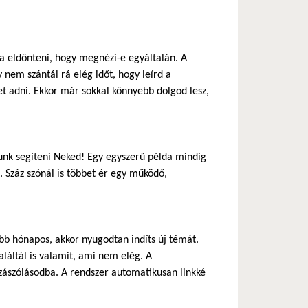
ja eldönteni, hogy megnézi-e egyáltalán. A
 nem szántál rá elég időt, hogy leírd a
 adni. Ekkor már sokkal könnyebb dolgod lesz,
nk segíteni Neked! Egy egyszerű példa mindig
 Száz szónál is többet ér egy működő,
b hónapos, akkor nyugodtan indíts új témát.
láltál is valamit, ami nem elég. A
zászólásodba. A rendszer automatikusan linkké