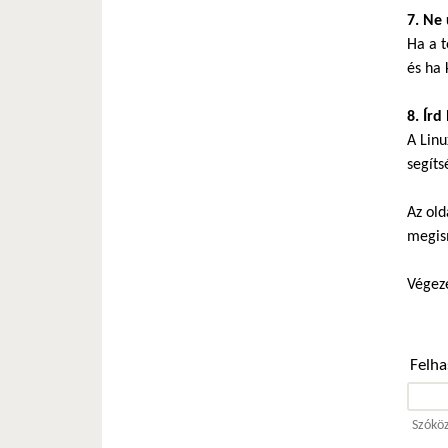
7. Ne 
Ha a t
és ha 
8. Írd
A Linu
segíts
Az old
megis
Végeze
Felh
Szóköz