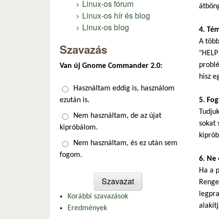
Linux-os fórum
átböng
Linux-os hír és blog
Linux-os blog
4. Té
A több
Szavazás
"HELP!
problé
Van új Gnome Commander 2.0:
hisz e
Választások
Használtam eddig is, használom
ezután is.
5. Fo
Tudju
Nem használtam, de az újat
sokat 
kipróbálom.
kiprób
Nem használtam, és ez után sem
fogom.
6. Ne 
Ha a p
Renget
legpra
Korábbi szavazások
alakítj
Eredmények