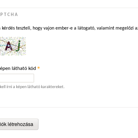
APTCHA
a kérdés teszteli, hogy vajon ember-e a látogató, valamint megelőzi 
*
képen látható kód
kell írni a képen látható karaktereket.