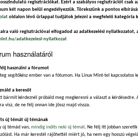
osszindulatú regisztrációkat. Ezért a szabályos regisztrációt csak a
um két napon belül engedélyezzük. Törekszünk a pontos elbírásár
olat
oldalon lévő űrlappal tudjátok jelezni a megfelelő kategória k
alra való regisztrációval elfogadod az adatkezelési nyilatkozatot, a
mint.hu/adatkezelesi-nyilatkozat
rum használatáról
félj használni a fórumot
eg segítőkész ember van a fótumon. Ha Linux Mint-tel kapcsolatos ké
ználd a keresőt
t bármit kérdeznél próbáld meg megkeresni a választ a kérdésedre. A
ra visz, de ne félj onnan ide jössz majd vissza.
íts új témát új témának
y új témád van,
mindig indíts neki új témát
. Ne félj itt jobban szeret
zólást. Ha már kerestél rájöhettél miért jó, ha nem egy hosszú végel