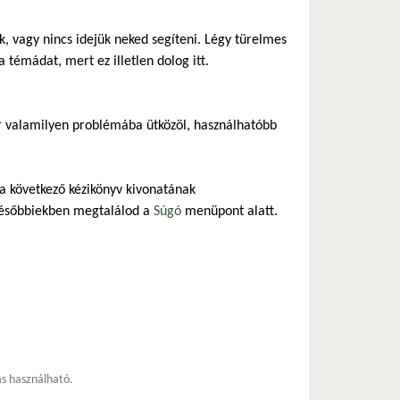
 vagy nincs idejük neked segíteni. Légy türelmes
 témádat, mert ez illetlen dolog itt.
r valamilyen problémába ütközöl, használhatóbb
 a következő kézikönyv kivonatának
későbbiekben megtalálod a
Súgó
menüpont alatt.
ás használható.