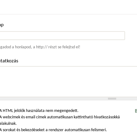
ap
ím
adod a honlapod, a http:// részt se felejtsd el!
tatkozás
A HTML jelölők használata nem megengedett.
A webcímek és email címek automatikusan kattintható hivatkozásokká
alakulnak.
A sorokat és bekezdéseket a rendszer automatikusan felismeri.