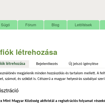
Ugrás a tartalomra
Súgó
Fórum
Blog
Letöltések
 fiók létrehozása
fiók létrehozása
(aktív fül)
Bejelentkezés
Új jelszó igénylése
asználónév megjelenik minden hozzászólás és tartalom mellett. A fel
et, számot, és szóközt is. Célszerű a magyar helyesírás szabályai szeri
sztráció
x Mint Magyar Közösség aktivistái a regisztrációs folyamat részek