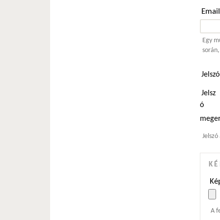
Emai
Egy mű
során,
Jelsz
Jelsz
ó
meger
Jelszó
KÉ
Kép
A f