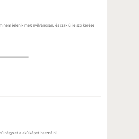
m nem jelenik meg nyilvánosan, és csak új jelszó kérése
ű négyzet alakú képet használni.