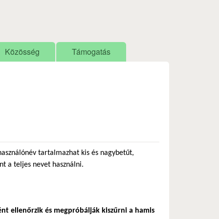
Közösség
Támogatás
használónév tartalmazhat kis és nagybetűt,
nt a teljes nevet használni.
ént ellenőrzik és megpróbálják kiszűrni a hamis