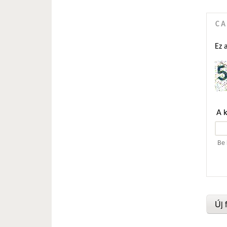
C
Ez 
A 
Be 