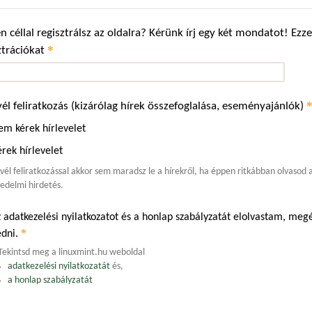
n céllal regisztrálsz az oldalra? Kérünk írj egy két mondatot! Ez
*
ztrációkat
vél feliratkozás (kizárólag hírek összefoglalása, eseményajánlók)
em kérek hírlevelet
rek hírlevelet
evél feliratkozással akkor sem maradsz le a hírekről, ha éppen ritkábban olvasod
edelmi hirdetés.
 adatkezelési nyilatkozatot és a honlap szabályzatát elolvastam, m
*
edni.
Tekintsd meg a linuxmint.hu weboldal
adatkezelési nyilatkozatát
és,
a honlap szabályzatát
.