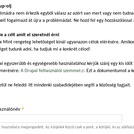
up-olj
émádra nem érkezik egyből válasz az azért van mert vagy nem tudnak,
kell fogalmazd át újra a problémádat. Ne hozd fel egy hozzászólással a
 le a célt amit el szeretnél érni
x Mint rengeteg lehetőséget kínál ugyanazon célok elérésére. Amiko
éget tudunk adni, ha tudjuk mi a konkrét célod!
al egyszerűbb és egységesebb használatához kérjük szánj egy kis időt
merésére:
A Drupal felhasználói szemmel
(külső hivatkozás)
. Ezt a dokumentumot a 
tül ne feledd: itt mindenki szabadidejében segíti a közösség tagjait.
*
asználónév
 használata megengedett. Az írásjelek közül csak a pont, a kötőjel, és az aláhúz