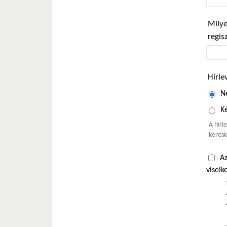
Milye
regis
Hírle
N
Ké
A hírl
keresk
Az
viselk