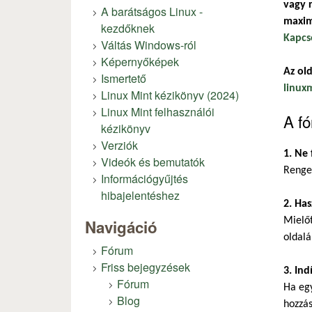
vagy r
A barátságos Linux -
maxim
kezdőknek
Kapcs
Váltás Windows-ról
Képernyőképek
Az old
Ismertető
linux
Linux Mint kézikönyv (2024)
Linux Mint felhasználói
A fó
kézikönyv
Verziók
1. Ne 
Videók és bemutatók
Renget
Információgyűjtés
hibajelentéshez
2. Has
Mielőt
Navigáció
oldalá
Fórum
Friss bejegyzések
3. Ind
Fórum
Ha eg
Blog
hozzás