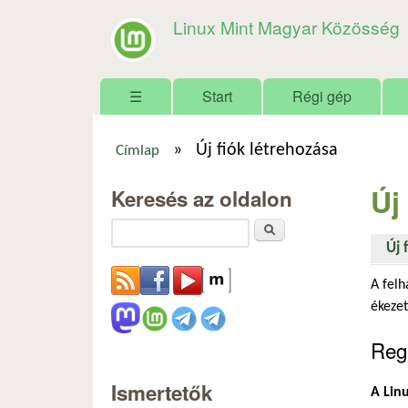
Linux Mint Magyar Közösség
Főmenü
☰
Start
Régi gép
»
Új fiók létrehozása
Címlap
Jelenlegi hely
Új
Keresés az oldalon
Keresés
Új 
A felh
ékezet
Regi
Ismertetők
A Linu