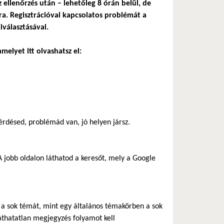
z ellenőrzés után – lehetőleg 8 órán belül, de
a. Regisztrációval kapcsolatos problémát a
iválasztásával.
melyet itt olvashatsz el:
rdésed, problémád van, jó helyen jársz.
 jobb oldalon láthatod a keresőt, mely a Google
ik a sok témát, mint egy általános témakörben a sok
áthatatlan megjegyzés folyamot kell