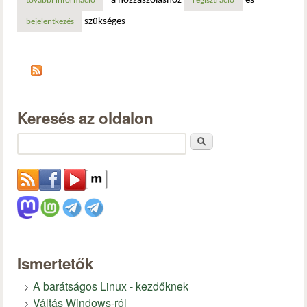
a hozzászóláshoz
és
további információ
az apple lisa születése: a grafikus felületű számítógépek ú
regisztráció
szükséges
bejelentkezés
Keresés az oldalon
Keresés
Ismertetők
A barátságos Linux - kezdőknek
Váltás Windows-ról