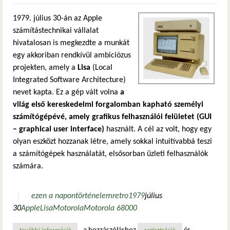
1979. július 30-án az Apple
számítástechnikai vállalat
hivatalosan is megkezdte a munkát
egy akkoriban rendkívül ambiciózus
projekten, amely a
Lisa
(Local
Integrated Software Architecture)
nevet kapta. Ez a gép vált volna
a
világ első kereskedelmi forgalomban kapható személyi
számítógépévé, amely grafikus felhasználói felületet (GUI
– graphical user interface)
használt. A cél az volt, hogy egy
olyan eszközt hozzanak létre, amely sokkal intuitívabbá teszi
a számítógépek használatát, elsősorban üzleti felhasználók
számára.
ezen a napon
történelem
retro
1979
július
30
Apple
Lisa
Motorola
Motorola 68000