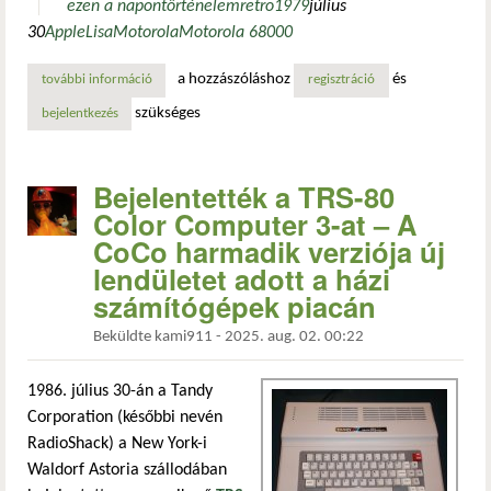
ezen a napon
történelem
retro
1979
július
30
Apple
Lisa
Motorola
Motorola 68000
a hozzászóláshoz
és
további információ
az apple lisa születése: a grafikus felületű számítógépek ú
regisztráció
szükséges
bejelentkezés
Bejelentették a TRS-80
Color Computer 3-at – A
CoCo harmadik verziója új
lendületet adott a házi
számítógépek piacán
Beküldte
kami911
-
2025. aug. 02. 00:22
1986. július 30-án a Tandy
Corporation (későbbi nevén
RadioShack) a New York-i
Waldorf Astoria szállodában