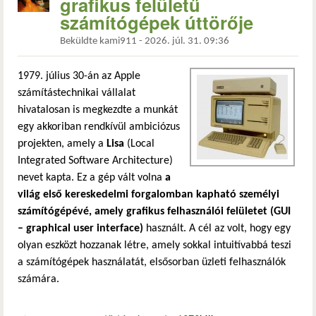
grafikus felületű
számítógépek úttörője
Beküldte
kami911
-
2026. júl. 31. 09:36
1979. július 30-án az Apple
számítástechnikai vállalat
hivatalosan is megkezdte a munkát
egy akkoriban rendkívül ambiciózus
projekten, amely a
Lisa
(Local
Integrated Software Architecture)
nevet kapta. Ez a gép vált volna
a
világ első kereskedelmi forgalomban kapható személyi
számítógépévé, amely grafikus felhasználói felületet (GUI
– graphical user interface)
használt. A cél az volt, hogy egy
olyan eszközt hozzanak létre, amely sokkal intuitívabbá teszi
a számítógépek használatát, elsősorban üzleti felhasználók
számára.