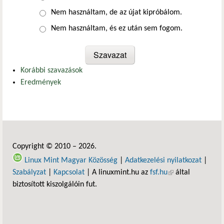
Nem használtam, de az újat kipróbálom.
Nem használtam, és ez után sem fogom.
Korábbi szavazások
Eredmények
Copyright © 2010 – 2026.
Linux Mint Magyar Közösség
|
Adatkezelési nyilatkozat
|
Szabályzat
|
Kapcsolat
| A linuxmint.hu az
fsf.hu
(külső hivatkozás)
által
biztosított kiszolgálóin fut.