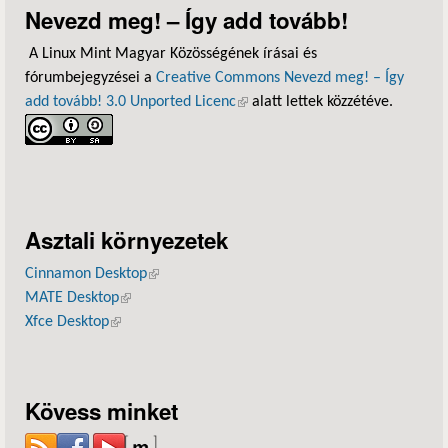
Nevezd meg! – Így add tovább!
A Linux Mint Magyar Közösségének írásai és
fórumbejegyzései a
Creative Commons Nevezd meg! – Így
add tovább! 3.0 Unported Licenc
(külső hivatkozás)
alatt lettek közzétéve.
Asztali környezetek
Cinnamon Desktop
(külső hivatkozás)
MATE Desktop
(külső hivatkozás)
Xfce Desktop
(külső hivatkozás)
Kövess minket