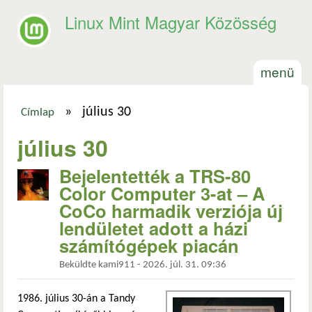
Ugrás a tartalomra
Linux Mint Magyar Közösség
menü
»
július 30
Címlap
Jelenlegi hely
július 30
Bejelentették a TRS-80
Color Computer 3-at – A
CoCo harmadik verziója új
lendületet adott a házi
számítógépek piacán
Beküldte
kami911
-
2026. júl. 31. 09:36
1986. július 30-án a Tandy