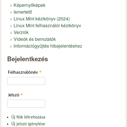
Képernyőképek
Ismertető
Linux Mint kézikönyv (2024)
Linux Mint felhasználói kézikönyv
Verziók
Videók és bemutatók
Információgyűjtés hibajelentéshez
Bejelentkezés
*
Felhasználónév
*
Jelszó
Új fiók létrehozása
Új jelszó igénylése