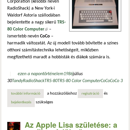
Corporation (későbbi nevén
RadioShack) a New York-i
Waldorf Astoria szállodában
bejelentette a nagy sikerű
TRS-
80 Color Computer
(külső hivatkozás)
–
ismertebb nevén
CoCo
–
harmadik változatát. Az új modell tovább bővítette a színes
otthoni számítástechnika lehetőségeit, miközben
megfizethető maradt a hobbisták és diákok számára is.
ezen a napon
történelem
1986
július
30
Tandy
RadioShack
TRS-80
TRS-80 Color Computer
CoCo
CoCo 3
a hozzászóláshoz
és
további információ
bejelentették a trs-80 color computer 3-at – a coco harmad
regisztráció
szükséges
bejelentkezés
Az Apple Lisa születése: a