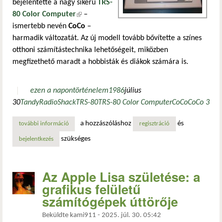
bejelentette a nagy sikerű
TRS-
80 Color Computer
(külső hivatkozás)
–
ismertebb nevén
CoCo
–
harmadik változatát. Az új modell tovább bővítette a színes
otthoni számítástechnika lehetőségeit, miközben
megfizethető maradt a hobbisták és diákok számára is.
ezen a napon
történelem
1986
július
30
Tandy
RadioShack
TRS-80
TRS-80 Color Computer
CoCo
CoCo 3
a hozzászóláshoz
és
további információ
bejelentették a trs-80 color computer 3-at – a coco harmad
regisztráció
szükséges
bejelentkezés
Az Apple Lisa születése: a
grafikus felületű
számítógépek úttörője
Beküldte
kami911
-
2025. júl. 30. 05:42