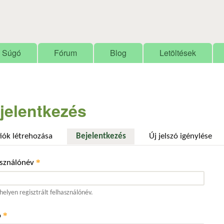
Ugrás a tartalomra
Súgó
Fórum
Blog
Letöltések
jelentkezés
fiók létrehozása
Bejelentkezés
(aktív fül)
Új jelszó igénylése
*
asználónév
elyen regisztrált felhasználónév.
*
ó