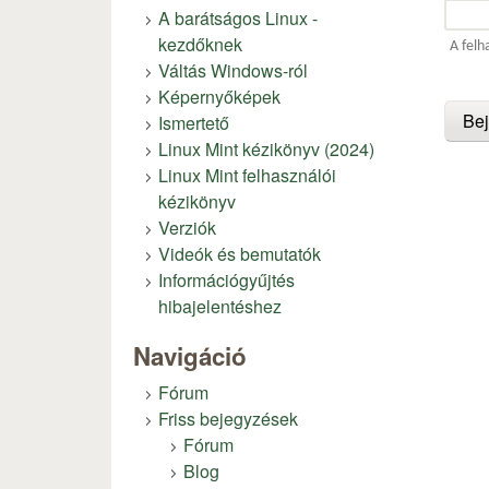
A barátságos Linux -
kezdőknek
A felh
Váltás Windows-ról
Képernyőképek
Ismertető
Linux Mint kézikönyv (2024)
Linux Mint felhasználói
kézikönyv
Verziók
Videók és bemutatók
Információgyűjtés
hibajelentéshez
Navigáció
Fórum
Friss bejegyzések
Fórum
Blog