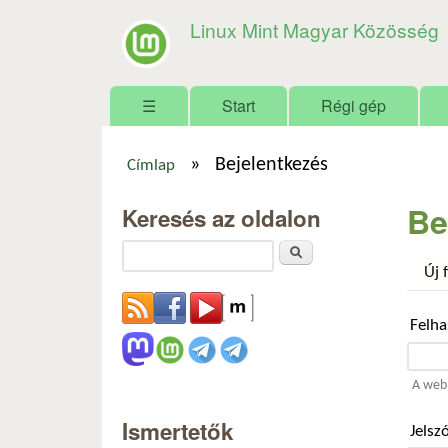
Linux Mint Magyar Közösség
Főmenü
☰
Start
Régi gép
»
Bejelentkezés
Címlap
Jelenlegi hely
Be
Keresés az oldalon
Keresés
Új 
Felh
A webh
Ismertetők
Jelsz