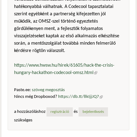
hatékonyabbá válhatnak. A Codecool tapasztalatai
szerint egyébként a partnerség kifejezetten jól
működik, az OMSZ-szel történő egyeztetés
gördülékenyen ment, a fejlesztők folyamatos
visszajelzéseket kaptak az első alkalmazás elkészítése
során, a mentőszolgálat továbbá minden felmerülő
kérdésre rögtön válaszolt.
https://www.hwsw.hu/hirek/61605/hack-the-crisis-
hungary-hackathon-codecool-omsz.html
(külső hivatkozás)
Paste.ee:
szöveg megosztás
Nincs még Dropboxod?
https://db.tt/8kIjjJQ7
(külső
hivatkozás)
a hozzászóláshoz
és
regisztráció
bejelentkezés
szükséges