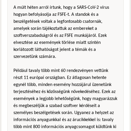
A múlt héten arról írtunk, hogy a SARS-CoV-2 vírus
hogyan befolyásolja az FSFE-t. A standok és a
beszélgetések voltak a legfontosabb csatornák,
amelyek során tájékoztattuk az embereket a
szoftverszabadságról és az FSFE munkájáról. Ezek
elvesztése az események törlése miatt szintén
korlátozott láthatóságot jelent a témák és a
szervezetünk számára.
Például tavaly több mint 60 rendezvényen vettünk
részt 11 európai országban. Ez átlagosan hetente
egynél több, minden esemény hozzájárul üzenetünk
terjesztéséhez és közösségünk növekedéséhez. Ezek az
események a legjobb lehetőségünk, hogy magyarázzuk
és megbeszéljük a szabad szoftver kérdéseit a
személyes beszélgetések során. Ugyanez a helyzet az
információs anyagunkkal és az árucikkekkel is: tavaly
több mint 800 információs anyagcsomagot küldtünk ki