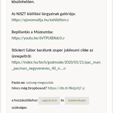
köszönhetően.
Az NJSZT kiállítási tárgyainak galériája:
https://ajovomultja.hu/exhibition
(külső hivatkozás)
Bepillantás a Múzeumba:
https://youtu.be/6VTPUtBXdc0
(külső hivatkozás)
Stöckert Gábor barátunk szuper jubileumi cikke az
ünnepeltről:
https://index.hu/tech/godmode/2020/05/21/pac_man
_pacman_negyveneves_40_n...
(külső hivatkozás)
Paste.ee:
szöveg megosztás
Nincs még Dropboxod?
https://db.tt/8kIjjJQ7
(külső
hivatkozás)
a hozzászóláshoz
és
regisztráció
bejelentkezés
szükséges