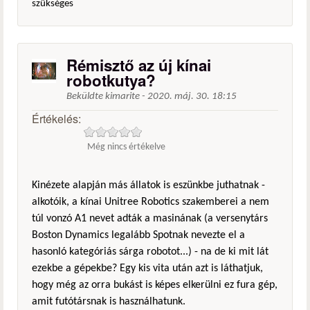
szükséges
Rémisztő az új kínai
robotkutya?
Beküldte
kimarite
-
2020. máj. 30. 18:15
Értékelés:
Még nincs értékelve
Kinézete alapján más állatok is eszünkbe juthatnak -
alkotóik, a kínai Unitree Robotics szakemberei a nem
túl vonzó A1 nevet adták a masinának (a versenytárs
Boston Dynamics legalább Spotnak nevezte el a
hasonló kategóriás sárga robotot...) - na de ki mit lát
ezekbe a gépekbe? Egy kis vita után azt is láthatjuk,
hogy még az orra bukást is képes elkerülni ez fura gép,
amit futótársnak is használhatunk.