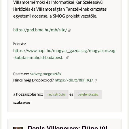
Villamosmérnöki és Informatikai Kar Szélessávú
Hírközlés és Villamosságtan Tanszékének címzetes
egyetemi docense, a SMOG projekt vezetője.
https://gnd.bme.hu/mb/site/
(külső hivatkozás)
Forrás:
https://www.napi.hu/magyar_gazdasag/magyarorszag
-kutatas-muhold-budapest...
(külső hivatkozás)
Paste.ee:
szöveg megosztás
Nincs még Dropboxod?
https://db.tt/8kIjjJQ7
(külső
hivatkozás)
a hozzászóláshoz
és
regisztráció
bejelentkezés
szükséges
Denis Villeneuve: Dűne (új