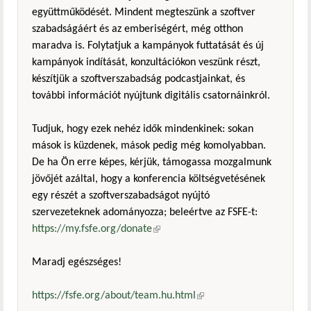
együttműködését. Mindent megteszünk a szoftver
szabadságáért és az emberiségért, még otthon
maradva is. Folytatjuk a kampányok futtatását és új
kampányok indítását, konzultációkon veszünk részt,
készítjük a szoftverszabadság podcastjainkat, és
további információt nyújtunk digitális csatornáinkról.
Tudjuk, hogy ezek nehéz idők mindenkinek: sokan
mások is küzdenek, mások pedig még komolyabban.
De ha Ön erre képes, kérjük, támogassa mozgalmunk
jövőjét azáltal, hogy a konferencia költségvetésének
egy részét a szoftverszabadságot nyújtó
szervezeteknek adományozza; beleértve az FSFE-t:
https://my.fsfe.org/donate
(külső hivatkozás)
Maradj egészséges!
https://fsfe.org/about/team.hu.html
(külső hivatkozás)