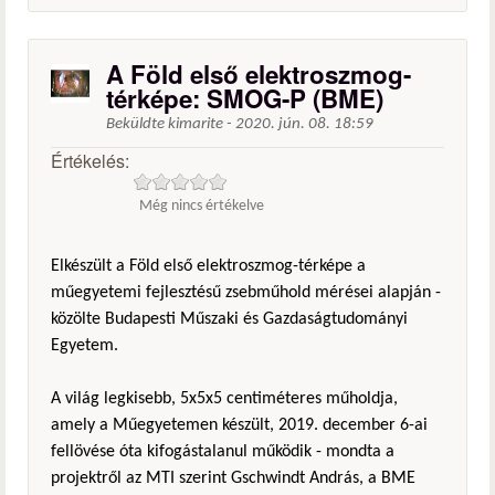
A Föld első elektroszmog-
térképe: SMOG-P (BME)
Beküldte
kimarite
-
2020. jún. 08. 18:59
Értékelés:
Még nincs értékelve
Elkészült a Föld első elektroszmog-térképe a
műegyetemi fejlesztésű zsebműhold mérései alapján -
közölte Budapesti Műszaki és Gazdaságtudományi
Egyetem.
A világ legkisebb, 5x5x5 centiméteres műholdja,
amely a Műegyetemen készült, 2019. december 6-ai
fellövése óta kifogástalanul működik - mondta a
projektről az MTI szerint Gschwindt András, a BME