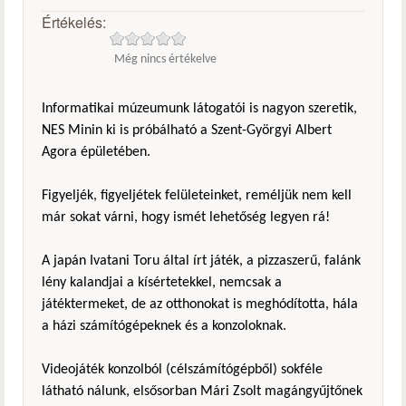
Értékelés:
Még nincs értékelve
Informatikai múzeumunk látogatói is nagyon szeretik,
NES Minin ki is próbálható a Szent-Györgyi Albert
Agora épületében.
Figyeljék, figyeljétek felületeinket, reméljük nem kell
már sokat várni, hogy ismét lehetőség legyen rá!
A japán Ivatani Toru által írt játék, a pizzaszerű, falánk
lény kalandjai a kísértetekkel, nemcsak a
játéktermeket, de az otthonokat is meghódította, hála
a házi számítógépeknek és a konzoloknak.
Videojáték konzolból (célszámítógépből) sokféle
látható nálunk, elsősorban Mári Zsolt magángyűjtőnek