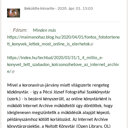
Beküldte
kimarite
-
2020. ápr. 01. 13:03
Fórum:
Minden más
https://maimanohaz.blog.hu/2020/04/01/fontos_fototortene
ti_konyvek_lettek_most_online_is_elerhetok
(külső hivatkozás)
https://index.hu/techtud/2020/03/31/1_4_millio_e-
konyvet_tett_szabadon_kolcsonozhetove_az_internet_archiv
e/
(külső hivatkozás)
Mivel a koronavírus-járvány miatt világszerte rengeteg
közkönyvtár. - így a Pécsi József Fotográfiai Szakkönyvtár
(szerk.) - is bezárni kényszerült, az online könyvtárként is
működő Internet Archive működtetői úgy döntöttek, hogy
ideiglenesen megszüntetik a működésük alapját képező,
példányszámhoz kötött korlátozást. Az Internet Archive
könyvtárprojektje, a Nyitott Könyvtár (Open Library, OL)