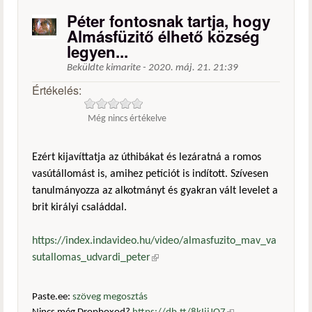
Péter fontosnak tartja, hogy
Almásfüzitő élhető község
legyen...
Beküldte
kimarite
-
2020. máj. 21. 21:39
Értékelés:
Még nincs értékelve
Ezért kijavíttatja az úthibákat és lezáratná a romos
vasútállomást is, amihez petíciót is indított. Szívesen
tanulmányozza az alkotmányt és gyakran vált levelet a
brit királyi családdal.
https://index.indavideo.hu/video/almasfuzito_mav_va
sutallomas_udvardi_peter
(külső hivatkozás)
Paste.ee:
szöveg megosztás