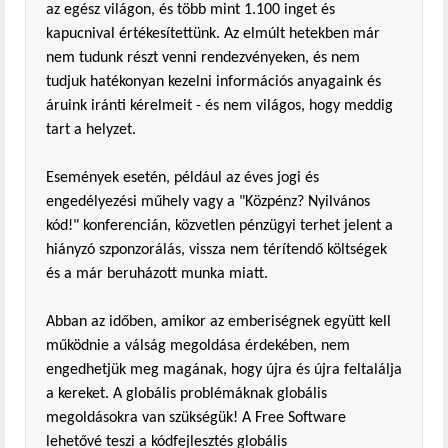
az egész világon, és több mint 1.100 inget és
kapucnival értékesítettünk. Az elmúlt hetekben már
nem tudunk részt venni rendezvényeken, és nem
tudjuk hatékonyan kezelni információs anyagaink és
áruink iránti kérelmeit - és nem világos, hogy meddig
tart a helyzet.
Események esetén, például az éves jogi és
engedélyezési műhely vagy a "Közpénz? Nyilvános
kód!" konferencián, közvetlen pénzügyi terhet jelent a
hiányzó szponzorálás, vissza nem térítendő költségek
és a már beruházott munka miatt.
Abban az időben, amikor az emberiségnek együtt kell
működnie a válság megoldása érdekében, nem
engedhetjük meg magának, hogy újra és újra feltalálja
a kereket. A globális problémáknak globális
megoldásokra van szükségük! A Free Software
lehetővé teszi a kódfejlesztés globális