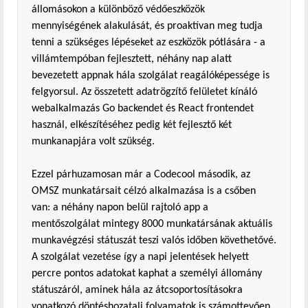
állomásokon a különböző védőeszközök
mennyiségének alakulását, és proaktívan meg tudja
tenni a szükséges lépéseket az eszközök pótlására - a
villámtempóban fejlesztett, néhány nap alatt
bevezetett appnak hála szolgálat reagálóképessége is
felgyorsul. Az összetett adatrögzítő felületet kínáló
webalkalmazás Go backendet és React frontendet
használ, elkészítéséhez pedig két fejlesztő két
munkanapjára volt szükség.
Ezzel párhuzamosan már a Codecool második, az
OMSZ munkatársait célzó alkalmazása is a csőben
van: a néhány napon belül rajtoló app a
mentőszolgálat mintegy 8000 munkatársának aktuális
munkavégzési státuszát teszi valós időben követhetővé.
A szolgálat vezetése így a napi jelentések helyett
percre pontos adatokat kaphat a személyi állomány
státuszáról, aminek hála az átcsoportosításokra
vonatkozó döntéshozatali folyamatok is számottevően