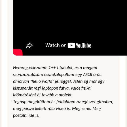
Nemrég elkezdtem C++-t tanulni, és a magam
szórakoztatására összekalapáltam egy ASCII órát,
amolyan "hello world" jelleggel. Jelenleg már egy
kiszuperált régi laptopon futva, valós fizikai
időmérőként él tovább a projekt.
Tegnap megőrültem és feldobtam az egészet githubra,
meg persze kellett róla videó is. Meg zene. Meg
postolni ide is.