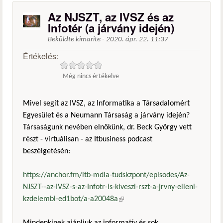
Az NJSZT, az IVSZ és az
Infotér (a járvány idején)
Beküldte
kimarite
-
2020. ápr. 22. 11:37
Értékelés:
Még nincs értékelve
Mivel segít az IVSZ, az Informatika a Társadalomért
Egyesület és a Neumann Társaság a járvány idején?
Társaságunk nevében elnökünk, dr. Beck György vett
részt - virtuálisan - az Itbusiness podcast
beszélgetésén:
https://anchor.fm/itb-mdia-tudskzpont/episodes/Az-
NJSZT--az-IVSZ-s-az-Infotr-is-kiveszi-rszt-a-jrvny-elleni-
kzdelembl-ed1bot/a-a20048a
(külső hivatkozás)