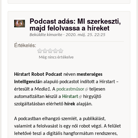
Podcast adás: MI szerkeszti,
majd felolvassa a híreket
Beküldte
kimarite
-
2020. máj. 25. 22:25
Értékelés:
Még nincs értékelve
Hírstart Robot Podcast
néven
mesterséges
intelligenciá
n alapuló podcastot indított a Hírstart –
értesült a
Media1
. A
podcastműsor
(külső hivatkozás)
teljesen
automatizáltan készül a
Hírstart
(külső hivatkozás)
hírgyűjtő
szolgáltatásban elérhető
hírek
alapján.
A podcastban elhangzó szemlét, a publikálást,
valamint a felolvasást is egy női robot végzi. A felület
lehetővé teszi a digitális hangformátum rendszeres,