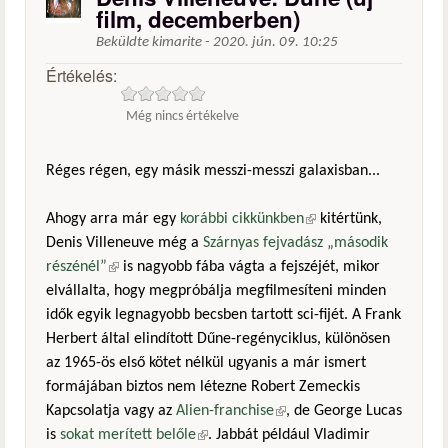
film, decemberben)
Beküldte
kimarite
-
2020. jún. 09. 10:25
Értékelés:
Még nincs értékelve
Réges régen, egy másik messzi-messzi galaxisban...
Ahogy arra már egy
korábbi cikkünkben
(külső hivatkozás)
kitértünk,
Denis Villeneuve még a
Szárnyas fejvadász „második
részénél”
(külső hivatkozás)
is nagyobb fába vágta a fejszéjét, mikor
elvállalta, hogy megpróbálja megfilmesíteni minden
idők egyik legnagyobb becsben tartott sci-fijét. A Frank
Herbert által elindított Dűne-regényciklus, különösen
az 1965-ös első kötet nélkül ugyanis a már ismert
formájában biztos nem létezne Robert Zemeckis
Kapcsolatja vagy az
Alien-franchise
(külső hivatkozás)
, de George Lucas
is
sokat merített belőle
(külső hivatkozás)
. Jabbát például Vladimir