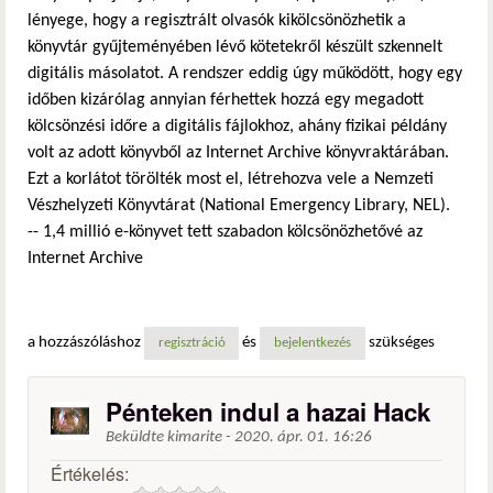
lényege, hogy a regisztrált olvasók kikölcsönözhetik a
könyvtár gyűjteményében lévő kötetekről készült szkennelt
digitális másolatot. A rendszer eddig úgy működött, hogy egy
időben kizárólag annyian férhettek hozzá egy megadott
kölcsönzési időre a digitális fájlokhoz, ahány fizikai példány
volt az adott könyvből az Internet Archive könyvraktárában.
Ezt a korlátot törölték most el, létrehozva vele a Nemzeti
Vészhelyzeti Könyvtárat (National Emergency Library, NEL).
-- 1,4 millió e-könyvet tett szabadon kölcsönözhetővé az
Internet Archive
a hozzászóláshoz
és
szükséges
regisztráció
bejelentkezés
Pénteken indul a hazai Hack
Beküldte
kimarite
-
2020. ápr. 01. 16:26
Értékelés: