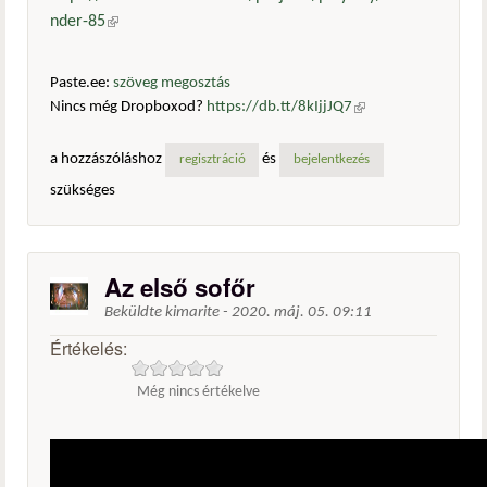
nder-85
(külső hivatkozás)
Paste.ee:
szöveg megosztás
Nincs még Dropboxod?
https://db.tt/8kIjjJQ7
(külső
hivatkozás)
a hozzászóláshoz
és
regisztráció
bejelentkezés
szükséges
Az első sofőr
Beküldte
kimarite
-
2020. máj. 05. 09:11
Értékelés:
Még nincs értékelve