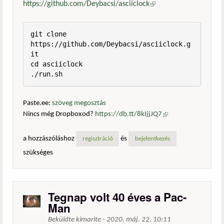
https://github.com/Deybacsi/asciiclock
(külső hivatkozás)
git clone 
https://github.com/Deybacsi/asciiclock.g
it

cd asciiclock

./run.sh
Paste.ee:
szöveg megosztás
Nincs még Dropboxod?
https://db.tt/8kIjjJQ7
(külső
hivatkozás)
a hozzászóláshoz
és
regisztráció
bejelentkezés
szükséges
Tegnap volt 40 éves a Pac-
Man
Beküldte
kimarite
-
2020. máj. 22. 10:11