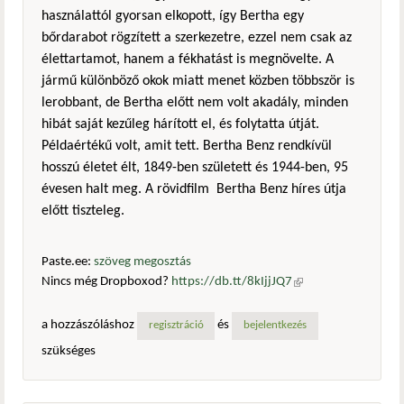
használattól gyorsan elkopott, így Bertha egy
bőrdarabot rögzített a szerkezetre, ezzel nem csak az
élettartamot, hanem a fékhatást is megnövelte. A
jármű különböző okok miatt menet közben többször is
lerobbant, de Bertha előtt nem volt akadály, minden
hibát saját kezűleg hárított el, és folytatta útját.
Példaértékű volt, amit tett. Bertha Benz rendkívül
hosszú életet élt, 1849-ben született és 1944-ben, 95
évesen halt meg. A rövidfilm Bertha Benz híres útja
előtt tiszteleg.
Paste.ee:
szöveg megosztás
Nincs még Dropboxod?
https://db.tt/8kIjjJQ7
(külső
hivatkozás)
a hozzászóláshoz
és
regisztráció
bejelentkezés
szükséges