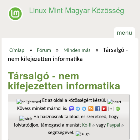
Ugrás a tartalomra
Linux Mint Magyar Közösség
menü
»
»
»
Társalgó -
Címlap
Fórum
Minden más
Jelenlegi hely
nem kifejezetten informatika
Társalgó - nem
kifejezetten informatika
Ez az oldal a közösségért készül.
Kövess minket máshol is:
Ha hasznosnak találod, és szeretnéd, hogy
folytatódjon, támogasd a munkát
Ko-fi
(külső hivatkozás)
vagy
Paypal
(külső
segítségével.
hivatkozá