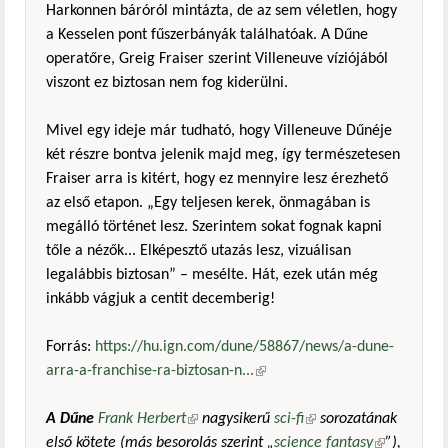
Harkonnen báróról mintázta, de az sem véletlen, hogy
a Kesselen pont fűszerbányák találhatóak. A Dűne
operatőre, Greig Fraiser szerint Villeneuve víziójából
viszont ez biztosan nem fog kiderülni.
Mivel egy ideje már tudható, hogy Villeneuve Dűnéje
két részre bontva jelenik majd meg, így természetesen
Fraiser arra is kitért, hogy ez mennyire lesz érezhető
az első etapon. „Egy teljesen kerek, önmagában is
megálló történet lesz. Szerintem sokat fognak kapni
tőle a nézők... Elképesztő utazás lesz, vizuálisan
legalábbis biztosan” – mesélte. Hát, ezek után még
inkább vágjuk a centit decemberig!
Forrás:
https://hu.ign.com/dune/58867/news/a-dune-
arra-a-franchise-ra-biztosan-n...
(külső hivatkozás)
A Dűne
Frank Herbert
(külső hivatkozás)
nagysikerű
sci-fi
(külső hivatkozás)
sorozatának
első kötete (más besorolás szerint „
science fantasy
(külső
”),