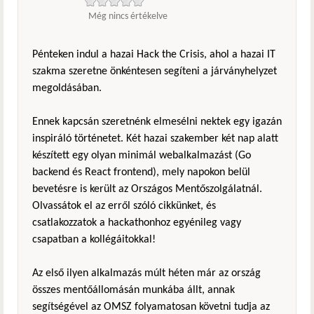
Még nincs értékelve
Pénteken indul a hazai Hack the Crisis, ahol a hazai IT
szakma szeretne önkéntesen segíteni a járványhelyzet
megoldásában.
Ennek kapcsán szeretnénk elmesélni nektek egy igazán
inspiráló történetet. Két hazai szakember két nap alatt
készített egy olyan minimál webalkalmazást (Go
backend és React frontend), mely napokon belül
bevetésre is került az Országos Mentőszolgálatnál.
Olvassátok el az erről szóló cikkünket, és
csatlakozzatok a hackathonhoz egyénileg vagy
csapatban a kollégáitokkal!
Az első ilyen alkalmazás múlt héten már az ország
összes mentőállomásán munkába állt, annak
segítségével az OMSZ folyamatosan követni tudja az