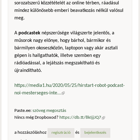
sorozatszerű közzétételét az online térben, ráadásul
mindez különösebb emberi beavatkozás nélkül valósul
meg.
A
podcastek
népszerűsége világszerte jelentős, a
műsorok nagy előnye, hogy bárhol, bármikor és
bármilyen okoseszközön, laptopon vagy akár asztali
gépen is hallgathatók, illetve szemben egy
rádióadással, a lejátszás megszakítható és
újraindítható.
https://media1.hu/2020/05/25/hirstart-robot-podcast-
noi-mesterseges-inte...
(külső hivatkozás)
Paste.ee:
szöveg megosztás
Nincs még Dropboxod?
https://db.tt/8kIjjJQ7
(külső
hivatkozás)
a hozzászóláshoz
és
regisztráció
bejelentkezés