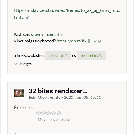
https://indavideo.hu/video/Remiszto_az_uj_kinai_robo
tkutya
(külső hivatkozás)
Paste.ee:
szöveg megosztás
Nincs még Dropboxod?
https://db.tt/8kIjjJQ7
(külső
hivatkozás)
a hozzászóláshoz
és
regisztráció
bejelentkezés
szükséges
32 bites rendszer...
Beküldte
kimarite
-
2020. jún. 08. 17:10
Értékelés:
Még nincs értékelve