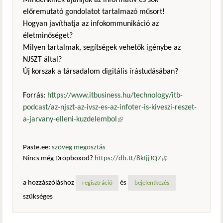
Mindenkinek ajánljuk az informatív és sok
előremutató gondolatot tartalmazó műsort!
Hogyan javíthatja az infokommunikáció az
életminőséget?
Milyen tartalmak, segítségek vehetők igénybe az
NJSZT által?
Új korszak a társadalom digitális írástudásában?
Forrás:
https://www.itbusiness.hu/technology/itb-
podcast/az-njszt-az-ivsz-es-az-infoter-is-kiveszi-reszet-
a-jarvany-elleni-kuzdelembol
(külső hivatkozás)
Paste.ee:
szöveg megosztás
Nincs még Dropboxod?
https://db.tt/8kIjjJQ7
(külső
hivatkozás)
a hozzászóláshoz
és
regisztráció
bejelentkezés
szükséges