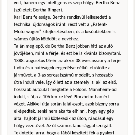
volt, hanem egy intelligens és szép hölgy: Bertha Benz
(született Bertha Ringer).
Karl Benz felesége, Bertha rendkívül lelkesedett a
technikai újdonságok iránt, részt vett a „Patent-
Motorwagen” kifejlesztésében, és a későbbiekben is
számos újítás kötődött a nevéhez.
Talán meglepő, de Bertha Benz jobban hitt az autó
jövőjében, mint a férje, és ezt be is kívánta bizonyítani.
1888. augusztus 05-én az akkor 38 éves asszony a férje
tudta és a hatóságok engedélye nélkül elkötötte a
járművet, a 3-as sorozatszámú modellt, s hosszabb
útra indult vele. Így ő lett az a személy is, aki az első,
hosszabb autóutat megtette a Földön. Mannheim-ból
indult, s útja a 106 km-re lévő Pforzheim-ban ért
véget. Akikkel útja során találkozott, azok bizony sorra
elképedtek, senki nem akarta elhinni, hogy egy gép
által hajtott jármű közlekedik az úton, ráadásul egy
hölgy vezetővel. Az út számos tanulsággal szolgált.
Tekintettel arra, hogy a fából készített fék a gyakori