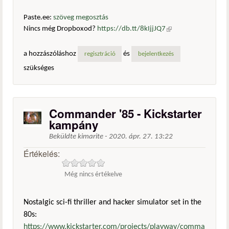
Paste.ee:
szöveg megosztás
Nincs még Dropboxod?
https://db.tt/8kIjjJQ7
(külső
hivatkozás)
a hozzászóláshoz
és
regisztráció
bejelentkezés
szükséges
Commander '85 - Kickstarter
kampány
Beküldte
kimarite
-
2020. ápr. 27. 13:22
Értékelés:
Még nincs értékelve
Nostalgic sci-fi thriller and hacker simulator set in the
80s:
https://www.kickstarter.com/projects/playway/comma