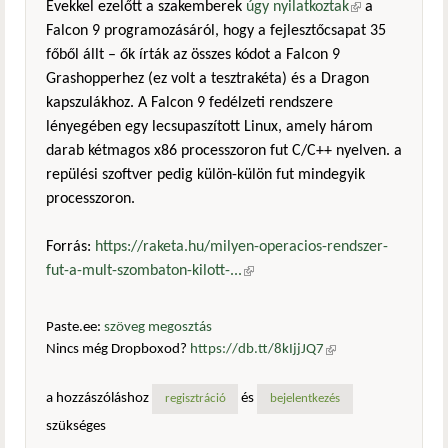
Évekkel ezelőtt a szakemberek
úgy nyilatkoztak
(külső
a
Falcon 9 programozásáról, hogy a fejlesztőcsapat 35
hivatkozás)
főből állt – ők írták az összes kódot a Falcon 9
Grashopperhez (ez volt a tesztrakéta) és a Dragon
kapszulákhoz. A Falcon 9 fedélzeti rendszere
lényegében egy lecsupaszított Linux, amely három
darab kétmagos x86 processzoron fut C/C++ nyelven. a
repülési szoftver pedig külön-külön fut mindegyik
processzoron.
Forrás:
https://raketa.hu/milyen-operacios-rendszer-
fut-a-mult-szombaton-kilott-...
(külső hivatkozás)
Paste.ee:
szöveg megosztás
Nincs még Dropboxod?
https://db.tt/8kIjjJQ7
(külső
hivatkozás)
a hozzászóláshoz
és
regisztráció
bejelentkezés
szükséges