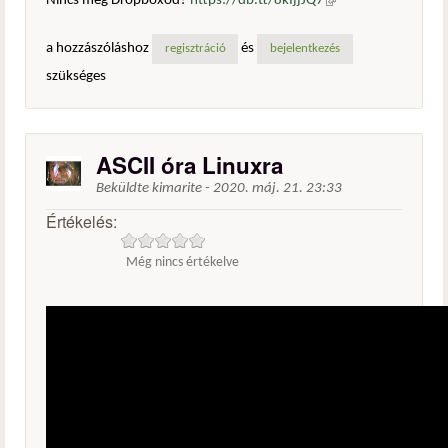
Nincs még Dropboxod?
https://db.tt/8kIjjJQ7
(külső
hivatkozás)
a hozzászóláshoz
és
regisztráció
bejelentkezés
szükséges
ASCII óra Linuxra
Beküldte
kimarite
-
2020. máj. 21. 23:33
Értékelés:
Még nincs értékelve