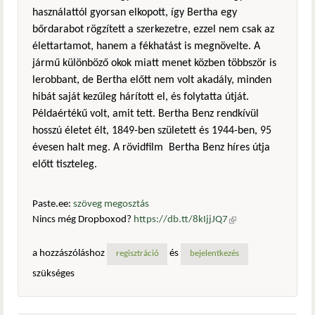
használattól gyorsan elkopott, így Bertha egy
bőrdarabot rögzített a szerkezetre, ezzel nem csak az
élettartamot, hanem a fékhatást is megnövelte. A
jármű különböző okok miatt menet közben többször is
lerobbant, de Bertha előtt nem volt akadály, minden
hibát saját kezűleg hárított el, és folytatta útját.
Példaértékű volt, amit tett. Bertha Benz rendkívül
hosszú életet élt, 1849-ben született és 1944-ben, 95
évesen halt meg. A rövidfilm Bertha Benz híres útja
előtt tiszteleg.
Paste.ee:
szöveg megosztás
Nincs még Dropboxod?
https://db.tt/8kIjjJQ7
(külső
hivatkozás)
a hozzászóláshoz
és
regisztráció
bejelentkezés
szükséges