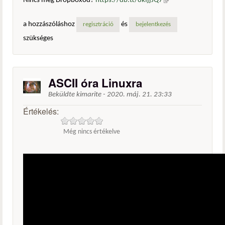
Nincs még Dropboxod?
https://db.tt/8kIjjJQ7
(külső
hivatkozás)
a hozzászóláshoz
és
regisztráció
bejelentkezés
szükséges
ASCII óra Linuxra
Beküldte
kimarite
-
2020. máj. 21. 23:33
Értékelés:
Még nincs értékelve