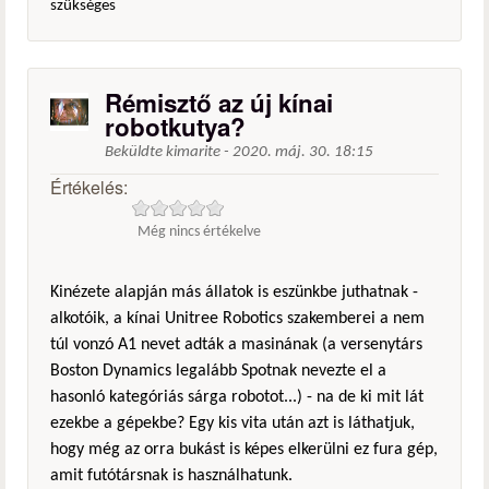
szükséges
Rémisztő az új kínai
robotkutya?
Beküldte
kimarite
-
2020. máj. 30. 18:15
Értékelés:
Még nincs értékelve
Kinézete alapján más állatok is eszünkbe juthatnak -
alkotóik, a kínai Unitree Robotics szakemberei a nem
túl vonzó A1 nevet adták a masinának (a versenytárs
Boston Dynamics legalább Spotnak nevezte el a
hasonló kategóriás sárga robotot...) - na de ki mit lát
ezekbe a gépekbe? Egy kis vita után azt is láthatjuk,
hogy még az orra bukást is képes elkerülni ez fura gép,
amit futótársnak is használhatunk.