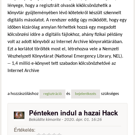
lényege, hogy a regisztrált olvasók kikölcsönözhetik a
könyvtár gyűjteményében lévő kötetekről készült szkennelt
digitális másolatot. A rendszer eddig úgy működött, hogy egy
időben kizárólag annyian férhettek hozzá egy megadott
kölcsönzési időre a digitális fájlokhoz, ahány fizikai példány
volt az adott könyvből az Internet Archive könyvraktárában.
Ezt a korlátot törölték most el, létrehozva vele a Nemzeti
Vészhelyzeti Könyvtárat (National Emergency Library, NEL).
-- 1,4 millió e-könyvet tett szabadon kölcsönözhetővé az
Internet Archive
a hozzászóláshoz
és
szükséges
regisztráció
bejelentkezés
Pénteken indul a hazai Hack
Beküldte
kimarite
-
2020. ápr. 01. 16:26
Értékelés: