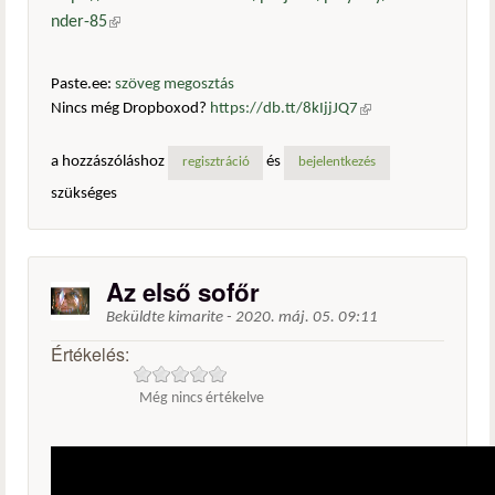
nder-85
(külső hivatkozás)
Paste.ee:
szöveg megosztás
Nincs még Dropboxod?
https://db.tt/8kIjjJQ7
(külső
hivatkozás)
a hozzászóláshoz
és
regisztráció
bejelentkezés
szükséges
Az első sofőr
Beküldte
kimarite
-
2020. máj. 05. 09:11
Értékelés:
Még nincs értékelve