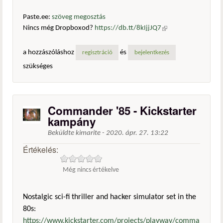
Paste.ee:
szöveg megosztás
Nincs még Dropboxod?
https://db.tt/8kIjjJQ7
(külső
hivatkozás)
a hozzászóláshoz
és
regisztráció
bejelentkezés
szükséges
Commander '85 - Kickstarter
kampány
Beküldte
kimarite
-
2020. ápr. 27. 13:22
Értékelés:
Még nincs értékelve
Nostalgic sci-fi thriller and hacker simulator set in the
80s:
https://www.kickstarter.com/projects/playway/comma