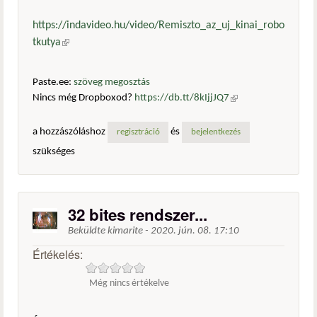
https://indavideo.hu/video/Remiszto_az_uj_kinai_robo
tkutya
(külső hivatkozás)
Paste.ee:
szöveg megosztás
Nincs még Dropboxod?
https://db.tt/8kIjjJQ7
(külső
hivatkozás)
a hozzászóláshoz
és
regisztráció
bejelentkezés
szükséges
32 bites rendszer...
Beküldte
kimarite
-
2020. jún. 08. 17:10
Értékelés:
Még nincs értékelve