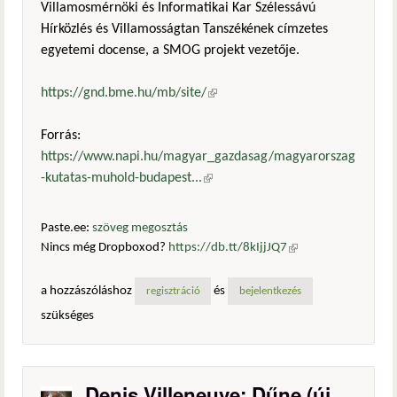
Villamosmérnöki és Informatikai Kar Szélessávú
Hírközlés és Villamosságtan Tanszékének címzetes
egyetemi docense, a SMOG projekt vezetője.
https://gnd.bme.hu/mb/site/
(külső hivatkozás)
Forrás:
https://www.napi.hu/magyar_gazdasag/magyarorszag
-kutatas-muhold-budapest...
(külső hivatkozás)
Paste.ee:
szöveg megosztás
Nincs még Dropboxod?
https://db.tt/8kIjjJQ7
(külső
hivatkozás)
a hozzászóláshoz
és
regisztráció
bejelentkezés
szükséges
Denis Villeneuve: Dűne (új