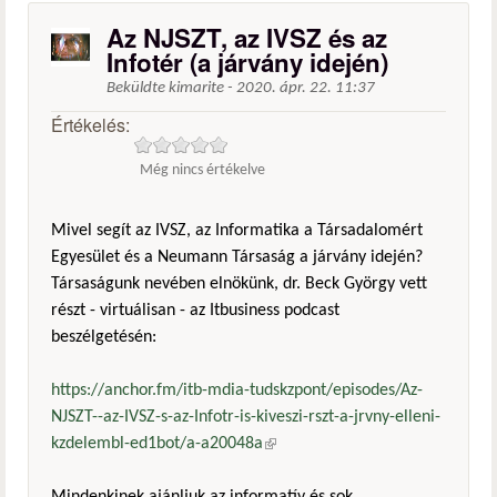
Az NJSZT, az IVSZ és az
Infotér (a járvány idején)
Beküldte
kimarite
-
2020. ápr. 22. 11:37
Értékelés:
Még nincs értékelve
Mivel segít az IVSZ, az Informatika a Társadalomért
Egyesület és a Neumann Társaság a járvány idején?
Társaságunk nevében elnökünk, dr. Beck György vett
részt - virtuálisan - az Itbusiness podcast
beszélgetésén:
https://anchor.fm/itb-mdia-tudskzpont/episodes/Az-
NJSZT--az-IVSZ-s-az-Infotr-is-kiveszi-rszt-a-jrvny-elleni-
kzdelembl-ed1bot/a-a20048a
(külső hivatkozás)