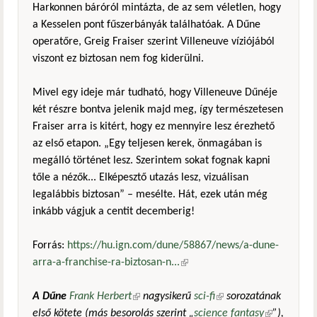
Harkonnen báróról mintázta, de az sem véletlen, hogy
a Kesselen pont fűszerbányák találhatóak. A Dűne
operatőre, Greig Fraiser szerint Villeneuve víziójából
viszont ez biztosan nem fog kiderülni.
Mivel egy ideje már tudható, hogy Villeneuve Dűnéje
két részre bontva jelenik majd meg, így természetesen
Fraiser arra is kitért, hogy ez mennyire lesz érezhető
az első etapon. „Egy teljesen kerek, önmagában is
megálló történet lesz. Szerintem sokat fognak kapni
tőle a nézők... Elképesztő utazás lesz, vizuálisan
legalábbis biztosan” – mesélte. Hát, ezek után még
inkább vágjuk a centit decemberig!
Forrás:
https://hu.ign.com/dune/58867/news/a-dune-
arra-a-franchise-ra-biztosan-n...
(külső hivatkozás)
A Dűne
Frank Herbert
(külső hivatkozás)
nagysikerű
sci-fi
(külső hivatkozás)
sorozatának
első kötete (más besorolás szerint „
science fantasy
(külső
”),