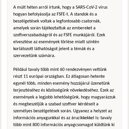
A múlt héten arról írtunk, hogy a SARS-CoV-2 vírus
hogyan befolyásolja az FSFE-t. A standok és a
beszélgetések voltak a legfontosabb csatornák,
amelyek során tájékoztattuk az embereket a
szoftverszabadságról és az FSFE munkájáról. Ezek
elvesztése az események törlése miatt szintén
korlátozott láthatóságot jelent a témák és a
szervezetünk számára.
Például tavaly több mint 60 rendezvényen vettünk
részt 11 európai országban. Ez átlagosan hetente
egynél több, minden esemény hozzájárul üzenetünk
terjesztéséhez és közösségünk növekedéséhez. Ezek az
események a legjobb lehetőségünk, hogy magyarázzuk
és megbeszéljük a szabad szoftver kérdéseit a
személyes beszélgetések során. Ugyanez a helyzet az
információs anyagunkkal és az árucikkekkel is: tavaly
több mint 800 információs anyagcsomagot küldtünk ki