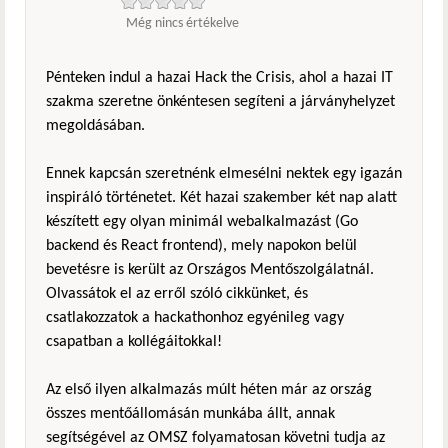
Még nincs értékelve
Pénteken indul a hazai Hack the Crisis, ahol a hazai IT
szakma szeretne önkéntesen segíteni a járványhelyzet
megoldásában.
Ennek kapcsán szeretnénk elmesélni nektek egy igazán
inspiráló történetet. Két hazai szakember két nap alatt
készített egy olyan minimál webalkalmazást (Go
backend és React frontend), mely napokon belül
bevetésre is került az Országos Mentőszolgálatnál.
Olvassátok el az erről szóló cikkünket, és
csatlakozzatok a hackathonhoz egyénileg vagy
csapatban a kollégáitokkal!
Az első ilyen alkalmazás múlt héten már az ország
összes mentőállomásán munkába állt, annak
segítségével az OMSZ folyamatosan követni tudja az