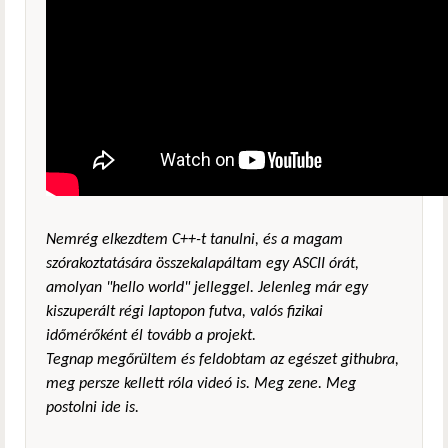
Nemrég elkezdtem C++-t tanulni, és a magam
szórakoztatására összekalapáltam egy ASCII órát,
amolyan "hello world" jelleggel. Jelenleg már egy
kiszuperált régi laptopon futva, valós fizikai
időmérőként él tovább a projekt.
Tegnap megőrültem és feldobtam az egészet githubra,
meg persze kellett róla videó is. Meg zene. Meg
postolni ide is.