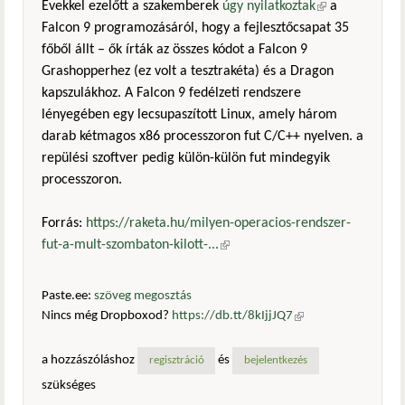
Évekkel ezelőtt a szakemberek
úgy nyilatkoztak
(külső
a
Falcon 9 programozásáról, hogy a fejlesztőcsapat 35
hivatkozás)
főből állt – ők írták az összes kódot a Falcon 9
Grashopperhez (ez volt a tesztrakéta) és a Dragon
kapszulákhoz. A Falcon 9 fedélzeti rendszere
lényegében egy lecsupaszított Linux, amely három
darab kétmagos x86 processzoron fut C/C++ nyelven. a
repülési szoftver pedig külön-külön fut mindegyik
processzoron.
Forrás:
https://raketa.hu/milyen-operacios-rendszer-
fut-a-mult-szombaton-kilott-...
(külső hivatkozás)
Paste.ee:
szöveg megosztás
Nincs még Dropboxod?
https://db.tt/8kIjjJQ7
(külső
hivatkozás)
a hozzászóláshoz
és
regisztráció
bejelentkezés
szükséges