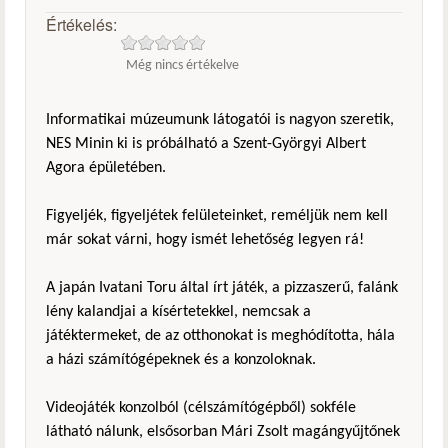
Értékelés:
Még nincs értékelve
Informatikai múzeumunk látogatói is nagyon szeretik,
NES Minin ki is próbálható a Szent-Györgyi Albert
Agora épületében.
Figyeljék, figyeljétek felületeinket, reméljük nem kell
már sokat várni, hogy ismét lehetőség legyen rá!
A japán Ivatani Toru által írt játék, a pizzaszerű, falánk
lény kalandjai a kísértetekkel, nemcsak a
játéktermeket, de az otthonokat is meghódította, hála
a házi számítógépeknek és a konzoloknak.
Videojáték konzolból (célszámítógépből) sokféle
látható nálunk, elsősorban Mári Zsolt magángyűjtőnek