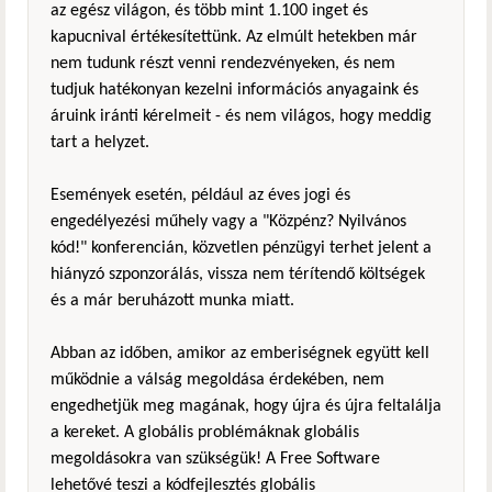
az egész világon, és több mint 1.100 inget és
kapucnival értékesítettünk. Az elmúlt hetekben már
nem tudunk részt venni rendezvényeken, és nem
tudjuk hatékonyan kezelni információs anyagaink és
áruink iránti kérelmeit - és nem világos, hogy meddig
tart a helyzet.
Események esetén, például az éves jogi és
engedélyezési műhely vagy a "Közpénz? Nyilvános
kód!" konferencián, közvetlen pénzügyi terhet jelent a
hiányzó szponzorálás, vissza nem térítendő költségek
és a már beruházott munka miatt.
Abban az időben, amikor az emberiségnek együtt kell
működnie a válság megoldása érdekében, nem
engedhetjük meg magának, hogy újra és újra feltalálja
a kereket. A globális problémáknak globális
megoldásokra van szükségük! A Free Software
lehetővé teszi a kódfejlesztés globális