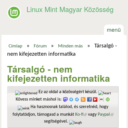
Ugrás a tartalomra
Linux Mint Magyar Közösség
menü
»
»
»
Társalgó -
Címlap
Fórum
Minden más
Jelenlegi hely
nem kifejezetten informatika
Társalgó - nem
kifejezetten informatika
Ez az oldal a közösségért készül.
Kövess minket máshol is:
Ha hasznosnak találod, és szeretnéd, hogy
folytatódjon, támogasd a munkát
Ko-fi
(külső hivatkozás)
vagy
Paypal
(külső
segítségével.
hivatkozá