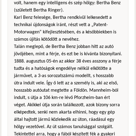
volt, hanem egy intelligens és szép hölgy: Bertha Benz
(született Bertha Ringer).
Karl Benz felesége, Bertha rendkívül lelkesedett a
technikai újdonságok iránt, részt vett a „Patent-
Motorwagen” kifejlesztésében, és a későbbiekben is
számos újítás kötődött a nevéhez.
Talán meglepő, de Bertha Benz jobban hitt az autó
jövőjében, mint a férje, és ezt be is kívánta bizonyítani.
1888. augusztus 05-én az akkor 38 éves asszony a férje
tudta és a hatóságok engedélye nélkül elkötötte a
járművet, a 3-as sorozatszámú modellt, s hosszabb
útra indult vele. Így ő lett az a személy is, aki az első,
hosszabb autóutat megtette a Földön. Mannheim-ból
indult, s útja a 106 km-re lévő Pforzheim-ban ért
véget. Akikkel útja során találkozott, azok bizony sorra
elképedtek, senki nem akarta elhinni, hogy egy gép
által hajtott jármű közlekedik az úton, ráadásul egy
hölgy vezetővel. Az út számos tanulsággal szolgált.
Tekintettel arra, hogy a fából készített fék a gyakori