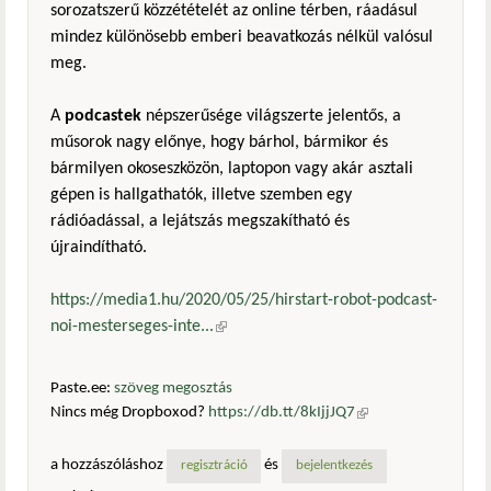
sorozatszerű közzétételét az online térben, ráadásul
mindez különösebb emberi beavatkozás nélkül valósul
meg.
A
podcastek
népszerűsége világszerte jelentős, a
műsorok nagy előnye, hogy bárhol, bármikor és
bármilyen okoseszközön, laptopon vagy akár asztali
gépen is hallgathatók, illetve szemben egy
rádióadással, a lejátszás megszakítható és
újraindítható.
https://media1.hu/2020/05/25/hirstart-robot-podcast-
noi-mesterseges-inte...
(külső hivatkozás)
Paste.ee:
szöveg megosztás
Nincs még Dropboxod?
https://db.tt/8kIjjJQ7
(külső
hivatkozás)
a hozzászóláshoz
és
regisztráció
bejelentkezés