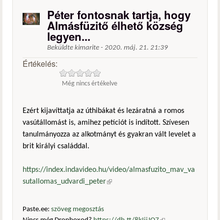
Péter fontosnak tartja, hogy
Almásfüzitő élhető község
legyen...
Beküldte
kimarite
-
2020. máj. 21. 21:39
Értékelés:
Még nincs értékelve
Ezért kijavíttatja az úthibákat és lezáratná a romos
vasútállomást is, amihez petíciót is indított. Szívesen
tanulmányozza az alkotmányt és gyakran vált levelet a
brit királyi családdal.
https://index.indavideo.hu/video/almasfuzito_mav_va
sutallomas_udvardi_peter
(külső hivatkozás)
Paste.ee:
szöveg megosztás