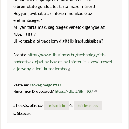
Mindenkinek ajánljuk az informatív és sok
előremutató gondolatot tartalmazó műsort!
Hogyan javíthatja az infokommunikáció az
életminőséget?
Milyen tartalmak, segítségek vehetők igénybe az
NJSZT által?
Új korszak a társadalom digitális írástudásában?
Forrás:
https://www.itbusiness.hu/technology/itb-
podcast/az-njszt-az-ivsz-es-az-infoter-is-kiveszi-reszet-
a-jarvany-elleni-kuzdelembol
(külső hivatkozás)
Paste.ee:
szöveg megosztás
Nincs még Dropboxod?
https://db.tt/8kIjjJQ7
(külső
hivatkozás)
a hozzászóláshoz
és
regisztráció
bejelentkezés
szükséges