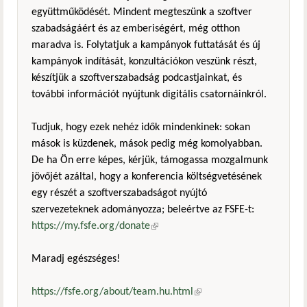
együttműködését. Mindent megteszünk a szoftver
szabadságáért és az emberiségért, még otthon
maradva is. Folytatjuk a kampányok futtatását és új
kampányok indítását, konzultációkon veszünk részt,
készítjük a szoftverszabadság podcastjainkat, és
további információt nyújtunk digitális csatornáinkról.
Tudjuk, hogy ezek nehéz idők mindenkinek: sokan
mások is küzdenek, mások pedig még komolyabban.
De ha Ön erre képes, kérjük, támogassa mozgalmunk
jövőjét azáltal, hogy a konferencia költségvetésének
egy részét a szoftverszabadságot nyújtó
szervezeteknek adományozza; beleértve az FSFE-t:
https://my.fsfe.org/donate
(külső hivatkozás)
Maradj egészséges!
https://fsfe.org/about/team.hu.html
(külső hivatkozás)