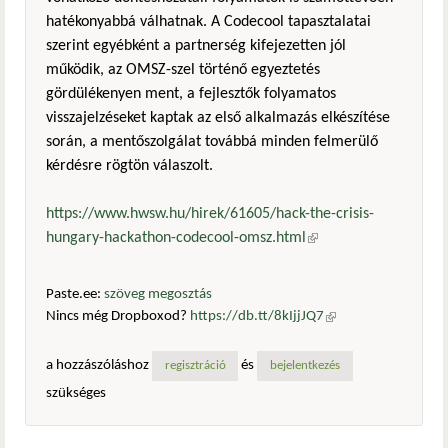
hatékonyabbá válhatnak. A Codecool tapasztalatai
szerint egyébként a partnerség kifejezetten jól
működik, az OMSZ-szel történő egyeztetés
gördülékenyen ment, a fejlesztők folyamatos
visszajelzéseket kaptak az első alkalmazás elkészítése
során, a mentőszolgálat továbbá minden felmerülő
kérdésre rögtön válaszolt.
https://www.hwsw.hu/hirek/61605/hack-the-crisis-
hungary-hackathon-codecool-omsz.html
(külső hivatkozás)
Paste.ee:
szöveg megosztás
Nincs még Dropboxod?
https://db.tt/8kIjjJQ7
(külső
hivatkozás)
a hozzászóláshoz
és
regisztráció
bejelentkezés
szükséges