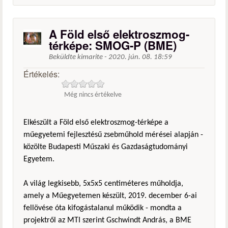
A Föld első elektroszmog-
térképe: SMOG-P (BME)
Beküldte
kimarite
-
2020. jún. 08. 18:59
Értékelés:
Még nincs értékelve
Elkészült a Föld első elektroszmog-térképe a
műegyetemi fejlesztésű zsebműhold mérései alapján -
közölte Budapesti Műszaki és Gazdaságtudományi
Egyetem.
A világ legkisebb, 5x5x5 centiméteres műholdja,
amely a Műegyetemen készült, 2019. december 6-ai
fellövése óta kifogástalanul működik - mondta a
projektről az MTI szerint Gschwindt András, a BME