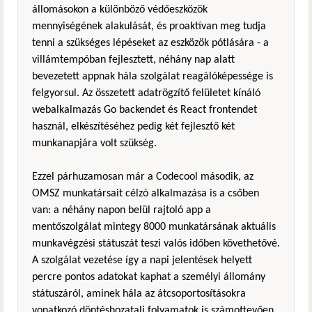
állomásokon a különböző védőeszközök
mennyiségének alakulását, és proaktívan meg tudja
tenni a szükséges lépéseket az eszközök pótlására - a
villámtempóban fejlesztett, néhány nap alatt
bevezetett appnak hála szolgálat reagálóképessége is
felgyorsul. Az összetett adatrögzítő felületet kínáló
webalkalmazás Go backendet és React frontendet
használ, elkészítéséhez pedig két fejlesztő két
munkanapjára volt szükség.
Ezzel párhuzamosan már a Codecool második, az
OMSZ munkatársait célzó alkalmazása is a csőben
van: a néhány napon belül rajtoló app a
mentőszolgálat mintegy 8000 munkatársának aktuális
munkavégzési státuszát teszi valós időben követhetővé.
A szolgálat vezetése így a napi jelentések helyett
percre pontos adatokat kaphat a személyi állomány
státuszáról, aminek hála az átcsoportosításokra
vonatkozó döntéshozatali folyamatok is számottevően