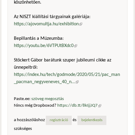
köszönhetően.
Az NJSZT kiállítási tárgyainak galériája:
https://ajovomultja.hu/exhibition
(külső hivatkozás)
Bepillantás a Múzeumba:
https://youtu.be/6VTPUtBXdc0
(külső hivatkozás)
Stöckert Gábor barátunk szuper jubileumi cikke az
ünnepeltről:
https://index.hu/tech/godmode/2020/05/21/pac_man
_pacman_negyveneves_40_n...
(külső hivatkozás)
Paste.ee:
szöveg megosztás
Nincs még Dropboxod?
https://db.tt/8kIjjJQ7
(külső
hivatkozás)
a hozzászóláshoz
és
regisztráció
bejelentkezés
szükséges