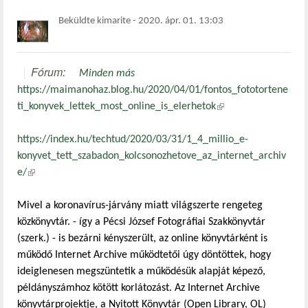
Beküldte
kimarite
-
2020. ápr. 01. 13:03
Fórum:
Minden más
https://maimanohaz.blog.hu/2020/04/01/fontos_fototortene
ti_konyvek_lettek_most_online_is_elerhetok
(külső hivatkozás)
https://index.hu/techtud/2020/03/31/1_4_millio_e-
konyvet_tett_szabadon_kolcsonozhetove_az_internet_archiv
e/
(külső hivatkozás)
Mivel a koronavírus-járvány miatt világszerte rengeteg
közkönyvtár. - így a Pécsi József Fotográfiai Szakkönyvtár
(szerk.) - is bezárni kényszerült, az online könyvtárként is
működő Internet Archive működtetői úgy döntöttek, hogy
ideiglenesen megszüntetik a működésük alapját képező,
példányszámhoz kötött korlátozást. Az Internet Archive
könyvtárprojektje, a Nyitott Könyvtár (Open Library, OL)