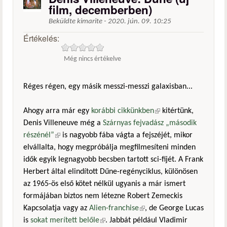
film, decemberben)
Beküldte
kimarite
-
2020. jún. 09. 10:25
Értékelés:
Még nincs értékelve
Réges régen, egy másik messzi-messzi galaxisban...
Ahogy arra már egy
korábbi cikkünkben
(külső hivatkozás)
kitértünk,
Denis Villeneuve még a
Szárnyas fejvadász „második
részénél”
(külső hivatkozás)
is nagyobb fába vágta a fejszéjét, mikor
elvállalta, hogy megpróbálja megfilmesíteni minden
idők egyik legnagyobb becsben tartott sci-fijét. A Frank
Herbert által elindított Dűne-regényciklus, különösen
az 1965-ös első kötet nélkül ugyanis a már ismert
formájában biztos nem létezne Robert Zemeckis
Kapcsolatja vagy az
Alien-franchise
(külső hivatkozás)
, de George Lucas
is
sokat merített belőle
(külső hivatkozás)
. Jabbát például Vladimir