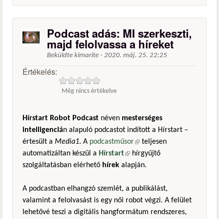
Podcast adás: MI szerkeszti,
majd felolvassa a híreket
Beküldte
kimarite
-
2020. máj. 25. 22:25
Értékelés:
Még nincs értékelve
Hírstart Robot Podcast
néven
mesterséges
intelligenciá
n alapuló podcastot indított a Hírstart –
értesült a
Media1
. A
podcastműsor
(külső hivatkozás)
teljesen
automatizáltan készül a
Hírstart
(külső hivatkozás)
hírgyűjtő
szolgáltatásban elérhető
hírek
alapján.
A podcastban elhangzó szemlét, a publikálást,
valamint a felolvasást is egy női robot végzi. A felület
lehetővé teszi a digitális hangformátum rendszeres,