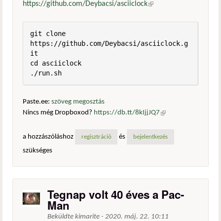
https://github.com/Deybacsi/asciiclock
(külső hivatkozás)
git clone 
https://github.com/Deybacsi/asciiclock.g
it

cd asciiclock

./run.sh
Paste.ee:
szöveg megosztás
Nincs még Dropboxod?
https://db.tt/8kIjjJQ7
(külső
hivatkozás)
a hozzászóláshoz
és
regisztráció
bejelentkezés
szükséges
Tegnap volt 40 éves a Pac-
Man
Beküldte
kimarite
-
2020. máj. 22. 10:11