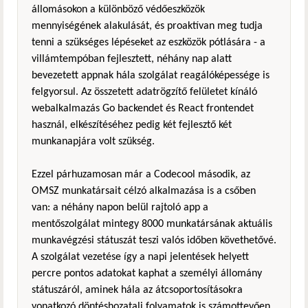
állomásokon a különböző védőeszközök
mennyiségének alakulását, és proaktívan meg tudja
tenni a szükséges lépéseket az eszközök pótlására - a
villámtempóban fejlesztett, néhány nap alatt
bevezetett appnak hála szolgálat reagálóképessége is
felgyorsul. Az összetett adatrögzítő felületet kínáló
webalkalmazás Go backendet és React frontendet
használ, elkészítéséhez pedig két fejlesztő két
munkanapjára volt szükség.
Ezzel párhuzamosan már a Codecool második, az
OMSZ munkatársait célzó alkalmazása is a csőben
van: a néhány napon belül rajtoló app a
mentőszolgálat mintegy 8000 munkatársának aktuális
munkavégzési státuszát teszi valós időben követhetővé.
A szolgálat vezetése így a napi jelentések helyett
percre pontos adatokat kaphat a személyi állomány
státuszáról, aminek hála az átcsoportosításokra
vonatkozó döntéshozatali folyamatok is számottevően