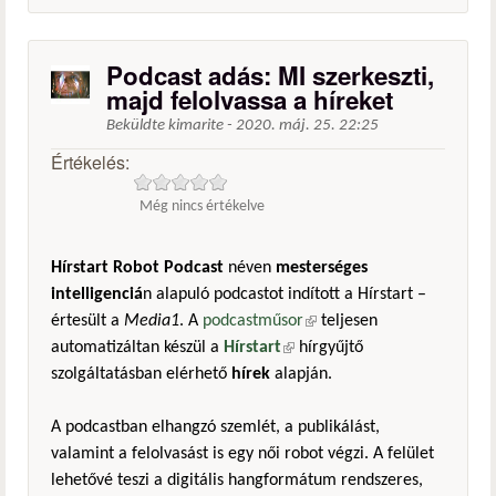
Podcast adás: MI szerkeszti,
majd felolvassa a híreket
Beküldte
kimarite
-
2020. máj. 25. 22:25
Értékelés:
Még nincs értékelve
Hírstart Robot Podcast
néven
mesterséges
intelligenciá
n alapuló podcastot indított a Hírstart –
értesült a
Media1
. A
podcastműsor
(külső hivatkozás)
teljesen
automatizáltan készül a
Hírstart
(külső hivatkozás)
hírgyűjtő
szolgáltatásban elérhető
hírek
alapján.
A podcastban elhangzó szemlét, a publikálást,
valamint a felolvasást is egy női robot végzi. A felület
lehetővé teszi a digitális hangformátum rendszeres,