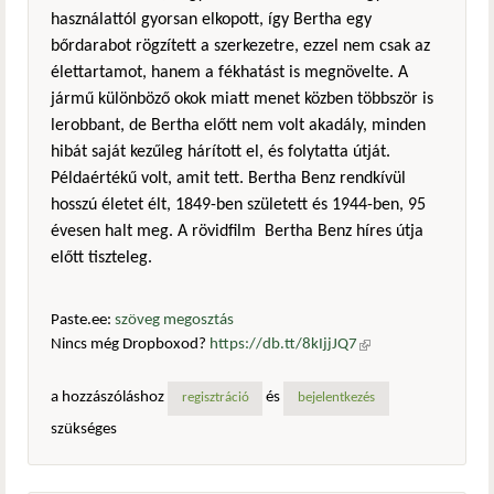
használattól gyorsan elkopott, így Bertha egy
bőrdarabot rögzített a szerkezetre, ezzel nem csak az
élettartamot, hanem a fékhatást is megnövelte. A
jármű különböző okok miatt menet közben többször is
lerobbant, de Bertha előtt nem volt akadály, minden
hibát saját kezűleg hárított el, és folytatta útját.
Példaértékű volt, amit tett. Bertha Benz rendkívül
hosszú életet élt, 1849-ben született és 1944-ben, 95
évesen halt meg. A rövidfilm Bertha Benz híres útja
előtt tiszteleg.
Paste.ee:
szöveg megosztás
Nincs még Dropboxod?
https://db.tt/8kIjjJQ7
(külső
hivatkozás)
a hozzászóláshoz
és
regisztráció
bejelentkezés
szükséges