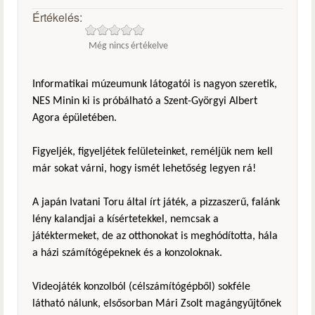
Értékelés:
Még nincs értékelve
Informatikai múzeumunk látogatói is nagyon szeretik,
NES Minin ki is próbálható a Szent-Györgyi Albert
Agora épületében.
Figyeljék, figyeljétek felületeinket, reméljük nem kell
már sokat várni, hogy ismét lehetőség legyen rá!
A japán Ivatani Toru által írt játék, a pizzaszerű, falánk
lény kalandjai a kísértetekkel, nemcsak a
játéktermeket, de az otthonokat is meghódította, hála
a házi számítógépeknek és a konzoloknak.
Videojáték konzolból (célszámítógépből) sokféle
látható nálunk, elsősorban Mári Zsolt magángyűjtőnek