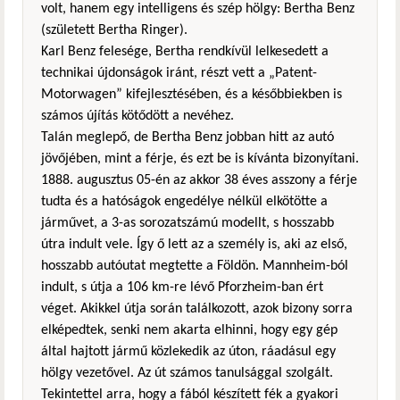
volt, hanem egy intelligens és szép hölgy: Bertha Benz
(született Bertha Ringer).
Karl Benz felesége, Bertha rendkívül lelkesedett a
technikai újdonságok iránt, részt vett a „Patent-
Motorwagen” kifejlesztésében, és a későbbiekben is
számos újítás kötődött a nevéhez.
Talán meglepő, de Bertha Benz jobban hitt az autó
jövőjében, mint a férje, és ezt be is kívánta bizonyítani.
1888. augusztus 05-én az akkor 38 éves asszony a férje
tudta és a hatóságok engedélye nélkül elkötötte a
járművet, a 3-as sorozatszámú modellt, s hosszabb
útra indult vele. Így ő lett az a személy is, aki az első,
hosszabb autóutat megtette a Földön. Mannheim-ból
indult, s útja a 106 km-re lévő Pforzheim-ban ért
véget. Akikkel útja során találkozott, azok bizony sorra
elképedtek, senki nem akarta elhinni, hogy egy gép
által hajtott jármű közlekedik az úton, ráadásul egy
hölgy vezetővel. Az út számos tanulsággal szolgált.
Tekintettel arra, hogy a fából készített fék a gyakori