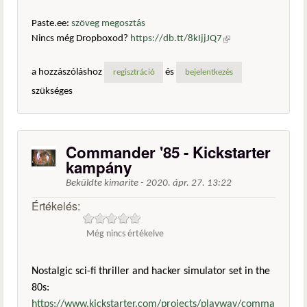
Paste.ee:
szöveg megosztás
Nincs még Dropboxod?
https://db.tt/8kIjjJQ7
(külső
hivatkozás)
a hozzászóláshoz
és
regisztráció
bejelentkezés
szükséges
Commander '85 - Kickstarter
kampány
Beküldte
kimarite
-
2020. ápr. 27. 13:22
Értékelés:
Még nincs értékelve
Nostalgic sci-fi thriller and hacker simulator set in the
80s:
https://www.kickstarter.com/projects/playway/comma