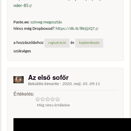
nder-85
(külső hivatkozás)
Paste.ee:
szöveg megosztás
Nincs még Dropboxod?
https://db.tt/8kIjjJQ7
(külső
hivatkozás)
a hozzászóláshoz
és
regisztráció
bejelentkezés
szükséges
Az első sofőr
Beküldte
kimarite
-
2020. máj. 05. 09:11
Értékelés:
Még nincs értékelve