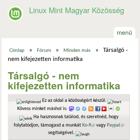
Ugrás a tartalomra
Linux Mint Magyar Közösség
menü
»
»
»
Társalgó -
Címlap
Fórum
Minden más
Jelenlegi hely
nem kifejezetten informatika
Társalgó - nem
kifejezetten informatika
Ez az oldal a közösségért készül.
Kövess minket máshol is:
Ha hasznosnak találod, és szeretnéd, hogy
folytatódjon, támogasd a munkát
Ko-fi
(külső hivatkozás)
vagy
Paypal
(külső
segítségével.
hivatkozá