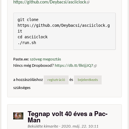
https://github.com/Deybacsi/asciiclock
(külső hivatkozás)
git clone 
https://github.com/Deybacsi/asciiclock.g
it

cd asciiclock

./run.sh
Paste.ee:
szöveg megosztás
Nincs még Dropboxod?
https://db.tt/8kIjjJQ7
(külső
hivatkozás)
a hozzászóláshoz
és
regisztráció
bejelentkezés
szükséges
Tegnap volt 40 éves a Pac-
Man
Beküldte
kimarite
-
2020. máj. 22. 10:11