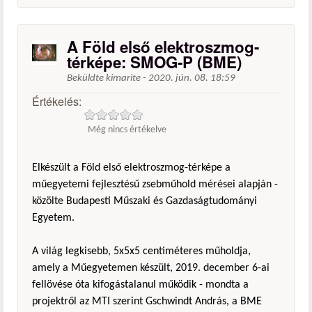
A Föld első elektroszmog-
térképe: SMOG-P (BME)
Beküldte
kimarite
-
2020. jún. 08. 18:59
Értékelés:
Még nincs értékelve
Elkészült a Föld első elektroszmog-térképe a
műegyetemi fejlesztésű zsebműhold mérései alapján -
közölte Budapesti Műszaki és Gazdaságtudományi
Egyetem.
A világ legkisebb, 5x5x5 centiméteres műholdja,
amely a Műegyetemen készült, 2019. december 6-ai
fellövése óta kifogástalanul működik - mondta a
projektről az MTI szerint Gschwindt András, a BME