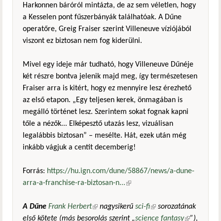
Harkonnen báróról mintázta, de az sem véletlen, hogy
a Kesselen pont fűszerbányák találhatóak. A Dűne
operatőre, Greig Fraiser szerint Villeneuve víziójából
viszont ez biztosan nem fog kiderülni.
Mivel egy ideje már tudható, hogy Villeneuve Dűnéje
két részre bontva jelenik majd meg, így természetesen
Fraiser arra is kitért, hogy ez mennyire lesz érezhető
az első etapon. „Egy teljesen kerek, önmagában is
megálló történet lesz. Szerintem sokat fognak kapni
tőle a nézők... Elképesztő utazás lesz, vizuálisan
legalábbis biztosan” – mesélte. Hát, ezek után még
inkább vágjuk a centit decemberig!
Forrás:
https://hu.ign.com/dune/58867/news/a-dune-
arra-a-franchise-ra-biztosan-n...
(külső hivatkozás)
A Dűne
Frank Herbert
(külső hivatkozás)
nagysikerű
sci-fi
(külső hivatkozás)
sorozatának
első kötete (más besorolás szerint „
science fantasy
(külső
”),