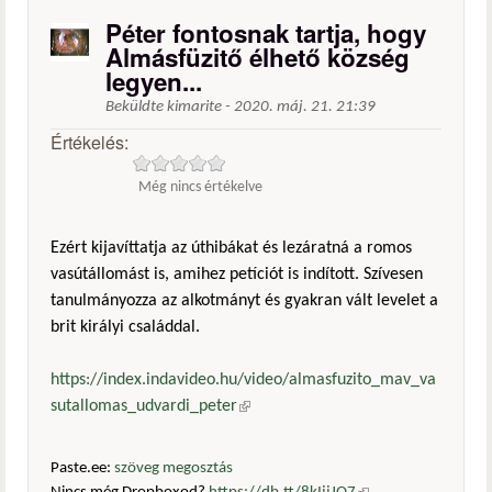
Péter fontosnak tartja, hogy
Almásfüzitő élhető község
legyen...
Beküldte
kimarite
-
2020. máj. 21. 21:39
Értékelés:
Még nincs értékelve
Ezért kijavíttatja az úthibákat és lezáratná a romos
vasútállomást is, amihez petíciót is indított. Szívesen
tanulmányozza az alkotmányt és gyakran vált levelet a
brit királyi családdal.
https://index.indavideo.hu/video/almasfuzito_mav_va
sutallomas_udvardi_peter
(külső hivatkozás)
Paste.ee:
szöveg megosztás