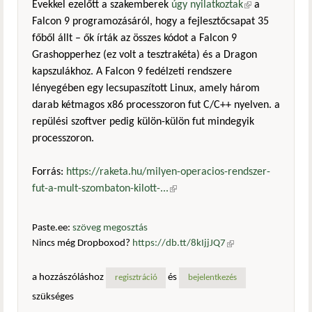
Évekkel ezelőtt a szakemberek
úgy nyilatkoztak
(külső
a
Falcon 9 programozásáról, hogy a fejlesztőcsapat 35
hivatkozás)
főből állt – ők írták az összes kódot a Falcon 9
Grashopperhez (ez volt a tesztrakéta) és a Dragon
kapszulákhoz. A Falcon 9 fedélzeti rendszere
lényegében egy lecsupaszított Linux, amely három
darab kétmagos x86 processzoron fut C/C++ nyelven. a
repülési szoftver pedig külön-külön fut mindegyik
processzoron.
Forrás:
https://raketa.hu/milyen-operacios-rendszer-
fut-a-mult-szombaton-kilott-...
(külső hivatkozás)
Paste.ee:
szöveg megosztás
Nincs még Dropboxod?
https://db.tt/8kIjjJQ7
(külső
hivatkozás)
a hozzászóláshoz
és
regisztráció
bejelentkezés
szükséges