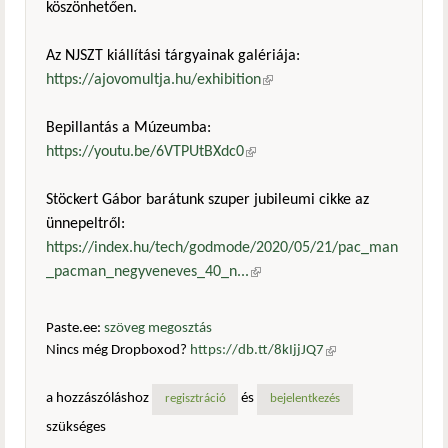
köszönhetően.
Az NJSZT kiállítási tárgyainak galériája:
https://ajovomultja.hu/exhibition
(külső hivatkozás)
Bepillantás a Múzeumba:
https://youtu.be/6VTPUtBXdc0
(külső hivatkozás)
Stöckert Gábor barátunk szuper jubileumi cikke az
ünnepeltről:
https://index.hu/tech/godmode/2020/05/21/pac_man
_pacman_negyveneves_40_n...
(külső hivatkozás)
Paste.ee:
szöveg megosztás
Nincs még Dropboxod?
https://db.tt/8kIjjJQ7
(külső
hivatkozás)
a hozzászóláshoz
és
regisztráció
bejelentkezés
szükséges