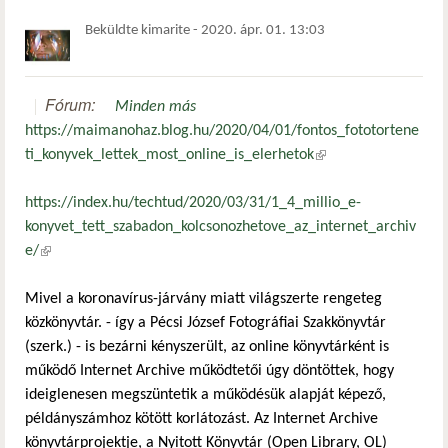
Beküldte
kimarite
-
2020. ápr. 01. 13:03
Fórum:
Minden más
https://maimanohaz.blog.hu/2020/04/01/fontos_fototortene
ti_konyvek_lettek_most_online_is_elerhetok
(külső hivatkozás)
https://index.hu/techtud/2020/03/31/1_4_millio_e-
konyvet_tett_szabadon_kolcsonozhetove_az_internet_archiv
e/
(külső hivatkozás)
Mivel a koronavírus-járvány miatt világszerte rengeteg
közkönyvtár. - így a Pécsi József Fotográfiai Szakkönyvtár
(szerk.) - is bezárni kényszerült, az online könyvtárként is
működő Internet Archive működtetői úgy döntöttek, hogy
ideiglenesen megszüntetik a működésük alapját képező,
példányszámhoz kötött korlátozást. Az Internet Archive
könyvtárprojektje, a Nyitott Könyvtár (Open Library, OL)