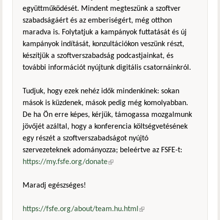
együttműködését. Mindent megteszünk a szoftver
szabadságáért és az emberiségért, még otthon
maradva is. Folytatjuk a kampányok futtatását és új
kampányok indítását, konzultációkon veszünk részt,
készítjük a szoftverszabadság podcastjainkat, és
további információt nyújtunk digitális csatornáinkról.
Tudjuk, hogy ezek nehéz idők mindenkinek: sokan
mások is küzdenek, mások pedig még komolyabban.
De ha Ön erre képes, kérjük, támogassa mozgalmunk
jövőjét azáltal, hogy a konferencia költségvetésének
egy részét a szoftverszabadságot nyújtó
szervezeteknek adományozza; beleértve az FSFE-t:
https://my.fsfe.org/donate
(külső hivatkozás)
Maradj egészséges!
https://fsfe.org/about/team.hu.html
(külső hivatkozás)