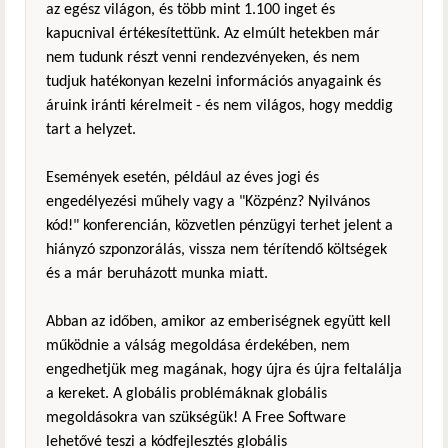
az egész világon, és több mint 1.100 inget és
kapucnival értékesítettünk. Az elmúlt hetekben már
nem tudunk részt venni rendezvényeken, és nem
tudjuk hatékonyan kezelni információs anyagaink és
áruink iránti kérelmeit - és nem világos, hogy meddig
tart a helyzet.
Események esetén, például az éves jogi és
engedélyezési műhely vagy a "Közpénz? Nyilvános
kód!" konferencián, közvetlen pénzügyi terhet jelent a
hiányzó szponzorálás, vissza nem térítendő költségek
és a már beruházott munka miatt.
Abban az időben, amikor az emberiségnek együtt kell
működnie a válság megoldása érdekében, nem
engedhetjük meg magának, hogy újra és újra feltalálja
a kereket. A globális problémáknak globális
megoldásokra van szükségük! A Free Software
lehetővé teszi a kódfejlesztés globális