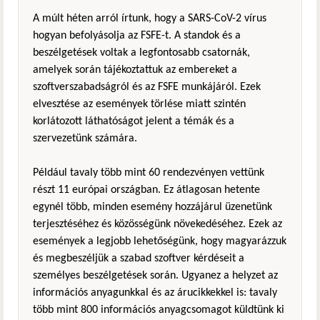
A múlt héten arról írtunk, hogy a SARS-CoV-2 vírus
hogyan befolyásolja az FSFE-t. A standok és a
beszélgetések voltak a legfontosabb csatornák,
amelyek során tájékoztattuk az embereket a
szoftverszabadságról és az FSFE munkájáról. Ezek
elvesztése az események törlése miatt szintén
korlátozott láthatóságot jelent a témák és a
szervezetünk számára.
Például tavaly több mint 60 rendezvényen vettünk
részt 11 európai országban. Ez átlagosan hetente
egynél több, minden esemény hozzájárul üzenetünk
terjesztéséhez és közösségünk növekedéséhez. Ezek az
események a legjobb lehetőségünk, hogy magyarázzuk
és megbeszéljük a szabad szoftver kérdéseit a
személyes beszélgetések során. Ugyanez a helyzet az
információs anyagunkkal és az árucikkekkel is: tavaly
több mint 800 információs anyagcsomagot küldtünk ki