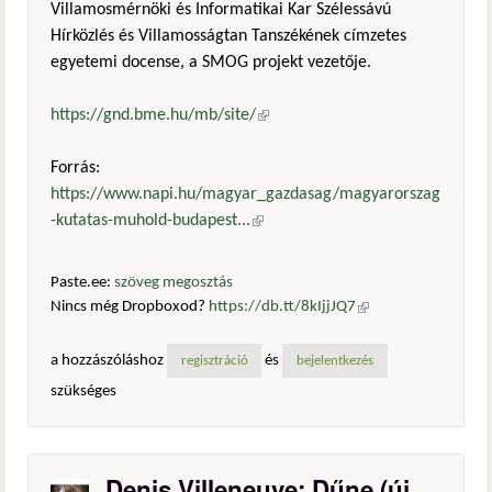
Villamosmérnöki és Informatikai Kar Szélessávú
Hírközlés és Villamosságtan Tanszékének címzetes
egyetemi docense, a SMOG projekt vezetője.
https://gnd.bme.hu/mb/site/
(külső hivatkozás)
Forrás:
https://www.napi.hu/magyar_gazdasag/magyarorszag
-kutatas-muhold-budapest...
(külső hivatkozás)
Paste.ee:
szöveg megosztás
Nincs még Dropboxod?
https://db.tt/8kIjjJQ7
(külső
hivatkozás)
a hozzászóláshoz
és
regisztráció
bejelentkezés
szükséges
Denis Villeneuve: Dűne (új