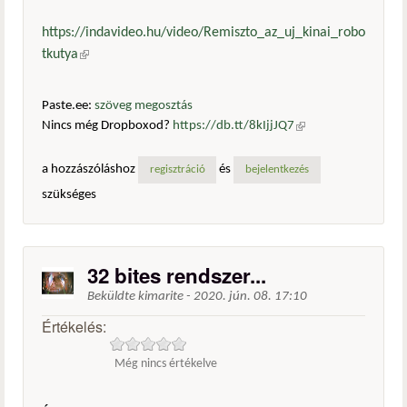
https://indavideo.hu/video/Remiszto_az_uj_kinai_robo
tkutya
(külső hivatkozás)
Paste.ee:
szöveg megosztás
Nincs még Dropboxod?
https://db.tt/8kIjjJQ7
(külső
hivatkozás)
a hozzászóláshoz
és
regisztráció
bejelentkezés
szükséges
32 bites rendszer...
Beküldte
kimarite
-
2020. jún. 08. 17:10
Értékelés:
Még nincs értékelve