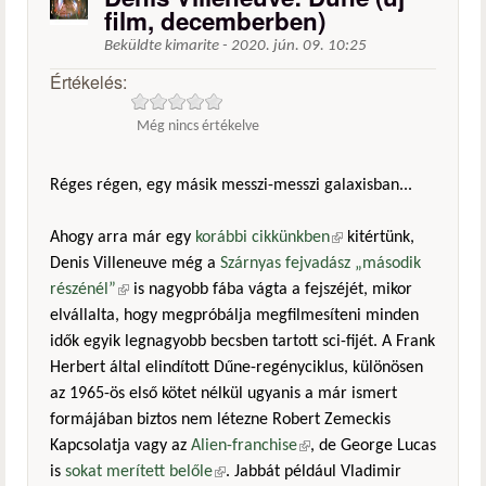
film, decemberben)
Beküldte
kimarite
-
2020. jún. 09. 10:25
Értékelés:
Még nincs értékelve
Réges régen, egy másik messzi-messzi galaxisban...
Ahogy arra már egy
korábbi cikkünkben
(külső hivatkozás)
kitértünk,
Denis Villeneuve még a
Szárnyas fejvadász „második
részénél”
(külső hivatkozás)
is nagyobb fába vágta a fejszéjét, mikor
elvállalta, hogy megpróbálja megfilmesíteni minden
idők egyik legnagyobb becsben tartott sci-fijét. A Frank
Herbert által elindított Dűne-regényciklus, különösen
az 1965-ös első kötet nélkül ugyanis a már ismert
formájában biztos nem létezne Robert Zemeckis
Kapcsolatja vagy az
Alien-franchise
(külső hivatkozás)
, de George Lucas
is
sokat merített belőle
(külső hivatkozás)
. Jabbát például Vladimir