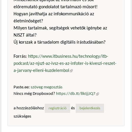
Mindenkinek ajánljuk az informatív és sok
előremutató gondolatot tartalmazó műsort!
Hogyan javíthatja az infokommunikáció az
életminőséget?
Milyen tartalmak, segítségek vehetők igénybe az
NJSZT által?
Új korszak a társadalom digitális írástudásában?
Forrás:
https://www.itbusiness.hu/technology/itb-
podcast/az-njszt-az-ivsz-es-az-infoter-is-kiveszi-reszet-
a-jarvany-elleni-kuzdelembol
(külső hivatkozás)
Paste.ee:
szöveg megosztás
Nincs még Dropboxod?
https://db.tt/8kIjjJQ7
(külső
hivatkozás)
a hozzászóláshoz
és
regisztráció
bejelentkezés
szükséges