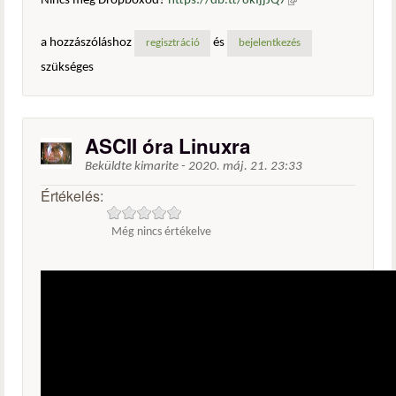
Nincs még Dropboxod?
https://db.tt/8kIjjJQ7
(külső
hivatkozás)
a hozzászóláshoz
és
regisztráció
bejelentkezés
szükséges
ASCII óra Linuxra
Beküldte
kimarite
-
2020. máj. 21. 23:33
Értékelés:
Még nincs értékelve