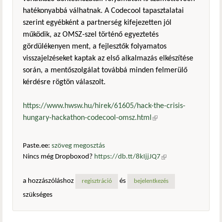
hatékonyabbá válhatnak. A Codecool tapasztalatai
szerint egyébként a partnerség kifejezetten jól
működik, az OMSZ-szel történő egyeztetés
gördülékenyen ment, a fejlesztők folyamatos
visszajelzéseket kaptak az első alkalmazás elkészítése
során, a mentőszolgálat továbbá minden felmerülő
kérdésre rögtön válaszolt.
https://www.hwsw.hu/hirek/61605/hack-the-crisis-
hungary-hackathon-codecool-omsz.html
(külső hivatkozás)
Paste.ee:
szöveg megosztás
Nincs még Dropboxod?
https://db.tt/8kIjjJQ7
(külső
hivatkozás)
a hozzászóláshoz
és
regisztráció
bejelentkezés
szükséges