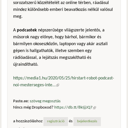
sorozatszerű közzétételét az online térben, ráadásul
mindez különösebb emberi beavatkozás nélkül valósul
meg.
A
podcastek
népszerűsége világszerte jelentős, a
műsorok nagy előnye, hogy bárhol, bármikor és
bármilyen okoseszközön, laptopon vagy akár asztali
gépen is hallgathatók, illetve szemben egy
rádióadással, a lejátszás megszakítható és
újraindítható.
https://media1.hu/2020/05/25/hirstart-robot-podcast-
noi-mesterseges-inte...
(külső hivatkozás)
Paste.ee:
szöveg megosztás
Nincs még Dropboxod?
https://db.tt/8kIjjJQ7
(külső
hivatkozás)
a hozzászóláshoz
és
regisztráció
bejelentkezés