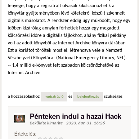
lényege, hogy a regisztrált olvasók kikölcsönözhetik a
könyvtár gyűjteményében lévő kötetekről készült szkennelt
digitális másolatot. A rendszer eddig úgy működött, hogy egy
időben kizárólag annyian férhettek hozzá egy megadott
kölcsönzési időre a digitális fájlokhoz, ahány fizikai példány
volt az adott könyvből az Internet Archive könyvraktárában.
Ezt a korlátot törölték most el, létrehozva vele a Nemzeti
Vészhelyzeti Könyvtárat (National Emergency Library, NEL).
-- 1,4 millió e-könyvet tett szabadon kölcsönözhetővé az
Internet Archive
a hozzászóláshoz
és
szükséges
regisztráció
bejelentkezés
Pénteken indul a hazai Hack
Beküldte
kimarite
-
2020. ápr. 01. 16:26
Értékelés: