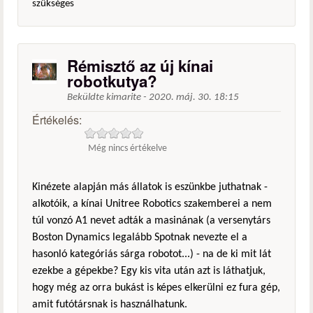
szükséges
Rémisztő az új kínai
robotkutya?
Beküldte
kimarite
-
2020. máj. 30. 18:15
Értékelés:
Még nincs értékelve
Kinézete alapján más állatok is eszünkbe juthatnak -
alkotóik, a kínai Unitree Robotics szakemberei a nem
túl vonzó A1 nevet adták a masinának (a versenytárs
Boston Dynamics legalább Spotnak nevezte el a
hasonló kategóriás sárga robotot...) - na de ki mit lát
ezekbe a gépekbe? Egy kis vita után azt is láthatjuk,
hogy még az orra bukást is képes elkerülni ez fura gép,
amit futótársnak is használhatunk.