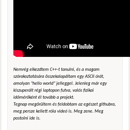
Nemrég elkezdtem C++-t tanulni, és a magam
szórakoztatására összekalapáltam egy ASCII órát,
amolyan "hello world" jelleggel. Jelenleg már egy
kiszuperált régi laptopon futva, valós fizikai
időmérőként él tovább a projekt.
Tegnap megőrültem és feldobtam az egészet githubra,
meg persze kellett róla videó is. Meg zene. Meg
postolni ide is.