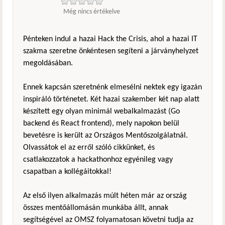
Még nincs értékelve
Pénteken indul a hazai Hack the Crisis, ahol a hazai IT
szakma szeretne önkéntesen segíteni a járványhelyzet
megoldásában.
Ennek kapcsán szeretnénk elmesélni nektek egy igazán
inspiráló történetet. Két hazai szakember két nap alatt
készített egy olyan minimál webalkalmazást (Go
backend és React frontend), mely napokon belül
bevetésre is került az Országos Mentőszolgálatnál.
Olvassátok el az erről szóló cikkünket, és
csatlakozzatok a hackathonhoz egyénileg vagy
csapatban a kollégáitokkal!
Az első ilyen alkalmazás múlt héten már az ország
összes mentőállomásán munkába állt, annak
segítségével az OMSZ folyamatosan követni tudja az