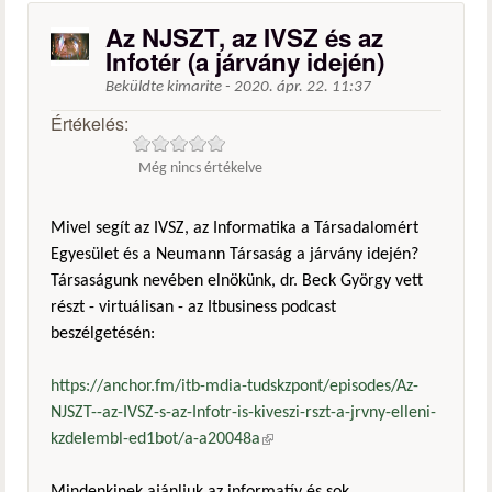
Az NJSZT, az IVSZ és az
Infotér (a járvány idején)
Beküldte
kimarite
-
2020. ápr. 22. 11:37
Értékelés:
Még nincs értékelve
Mivel segít az IVSZ, az Informatika a Társadalomért
Egyesület és a Neumann Társaság a járvány idején?
Társaságunk nevében elnökünk, dr. Beck György vett
részt - virtuálisan - az Itbusiness podcast
beszélgetésén:
https://anchor.fm/itb-mdia-tudskzpont/episodes/Az-
NJSZT--az-IVSZ-s-az-Infotr-is-kiveszi-rszt-a-jrvny-elleni-
kzdelembl-ed1bot/a-a20048a
(külső hivatkozás)