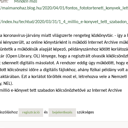
rum:
Minden más
://maimanohaz.blog.hu/2020/04/01/fontos_fototorteneti_konyvek_let
://index.hu/techtud/2020/03/31/1_4_millio_e-konyvet_tett_szabadon
a koronavírus-járvány miatt világszerte rengeteg közkönyvtár. - így a Pé
i kényszerült, az online könyvtárként is működő Internet Archive műk
ntetik a működésük alapját képező, példányszámhoz kötött korlátozást
ár (Open Library, OL) lényege, hogy a regisztrált olvasók kikölcsönö
t szkennelt digitális másolatot. A rendszer eddig úgy működött, hogy
tt kölcsönzési időre a digitális fájlokhoz, ahány fizikai példány volt 
aktárában. Ezt a korlátot törölték most el, létrehozva vele a Nemzet
y, NEL).
 millió e-könyvet tett szabadon kölcsönözhetővé az Internet Archive
ászóláshoz
és
szükséges
regisztráció
bejelentkezés