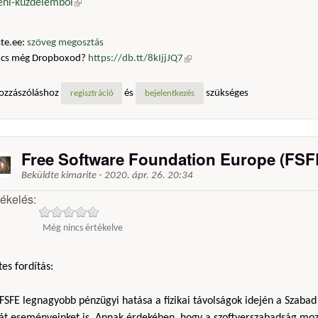
leni-kuzdelembol
(külső hivatkozás)
te.ee:
szöveg megosztás
ncs még Dropboxod?
https://db.tt/8kIjjJQ7
(külső hivatkozás)
ozzászóláshoz
és
szükséges
regisztráció
bejelentkezés
Free Software Foundation Europe (FSF
Beküldte
kimarite
-
2020. ápr. 26. 20:34
tékelés:
Még nincs értékelve
es fordítás:
FSFE legnagyobb pénzügyi hatása a fizikai távolságok idején a Szabad
ját eseményeinket is. Annak érdekében, hogy a szoftverszabadság moz