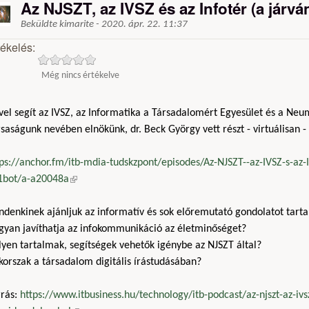
Az NJSZT, az IVSZ és az Infotér (a járvá
Beküldte
kimarite
-
2020. ápr. 22. 11:37
tékelés:
Még nincs értékelve
vel segít az IVSZ, az Informatika a Társadalomért Egyesület és a Neu
saságunk nevében elnökünk, dr. Beck György vett részt - virtuálisan -
ps://anchor.fm/itb-mdia-tudskzpont/episodes/Az-NJSZT--az-IVSZ-s-az-In
1bot/a-a20048a
(külső hivatkozás)
ndenkinek ajánljuk az informatív és sok előremutató gondolatot tart
gyan javíthatja az infokommunikáció az életminőséget?
yen tartalmak, segítségek vehetők igénybe az NJSZT által?
korszak a társadalom digitális írástudásában?
rrás:
https://www.itbusiness.hu/technology/itb-podcast/az-njszt-az-ivsz