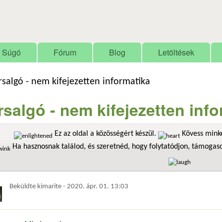
Ugrás a tartalomra
Súgó
Fórum
Blog
Letöltések
rsalgó - nem kifejezetten informatika
rsalgó - nem kifejezetten inf
Ez az oldal a közösségért készül.
Kövess minke
Ha hasznosnak találod, és szeretnéd, hogy folytatódjon, támoga
Beküldte
kimarite
-
2020. ápr. 01. 13:03