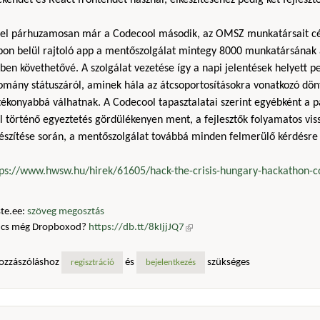
kendet és React frontendet használ, elkészítéséhez pedig két fejleszt
zel párhuzamosan már a Codecool második, az OMSZ munkatársait cél
pon belül rajtoló app a mentőszolgálat mintegy 8000 munkatársának a
ben követhetővé. A szolgálat vezetése így a napi jelentések helyett 
lomány státuszáról, aminek hála az átcsoportosításokra vonatkozó dön
ékonyabbá válhatnak. A Codecool tapasztalatai szerint egyébként a p
l történő egyeztetés gördülékenyen ment, a fejlesztők folyamatos vis
észítése során, a mentőszolgálat továbbá minden felmerülő kérdésre 
tps://www.hwsw.hu/hirek/61605/hack-the-crisis-hungary-hackathon-
te.ee:
szöveg megosztás
ncs még Dropboxod?
https://db.tt/8kIjjJQ7
(külső hivatkozás)
ozzászóláshoz
és
szükséges
regisztráció
bejelentkezés