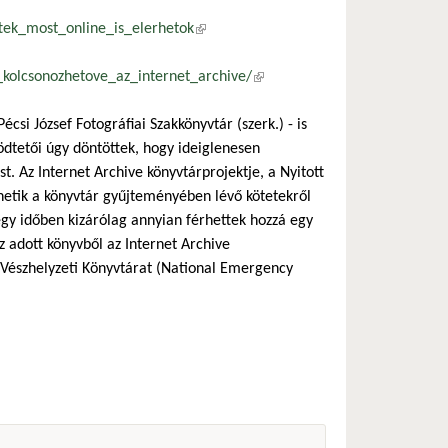
tek_most_online_is_elerhetok
(külső hivatkozás)
_kolcsonozhetove_az_internet_archive/
(külső hivatkozás)
csi József Fotográfiai Szakkönyvtár (szerk.) - is
ödtetői úgy döntöttek, hogy ideiglenesen
. Az Internet Archive könyvtárprojektje, a Nyitott
zhetik a könyvtár gyűjteményében lévő kötetekről
 egy időben kizárólag annyian férhettek hozzá egy
az adott könyvből az Internet Archive
i Vészhelyzeti Könyvtárat (National Emergency