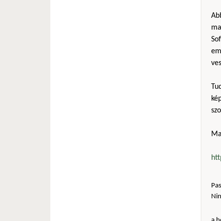
Ab
mag
Sof
em
ves
Tu
kép
sz
Ma
ht
Pas
Ni
a h