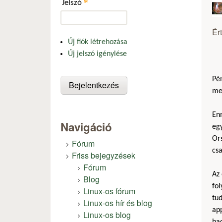
*
Jelszó
Ér
Új fiók létrehozása
Új jelszó igénylése
Pén
me
Enn
Navigáció
eg
Ors
Fórum
csa
Friss bejegyzések
Fórum
Az
Blog
fo
Linux-os fórum
tud
Linux-os hír és blog
app
Linux-os blog