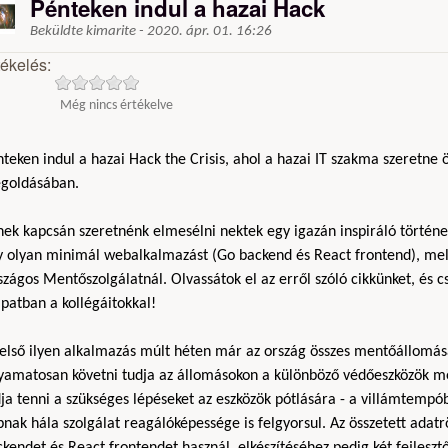
Pénteken indul a hazai Hack
Beküldte
kimarite
-
2020. ápr. 01. 16:26
tékelés:
Még nincs értékelve
teken indul a hazai Hack the Crisis, ahol a hazai IT szakma szeretne 
goldásában.
ek kapcsán szeretnénk elmesélni nektek egy igazán inspiráló történet
y olyan minimál webalkalmazást (Go backend és React frontend), mely
zágos Mentőszolgálatnál. Olvassátok el az erről szóló cikkünket, és 
patban a kollégáitokkal!
 első ilyen alkalmazás múlt héten már az ország összes mentőállomá
lyamatosan követni tudja az állomásokon a különböző védőeszközök m
ja tenni a szükséges lépéseket az eszközök pótlására - a villámtempób
nak hála szolgálat reagálóképessége is felgyorsul. Az összetett adat