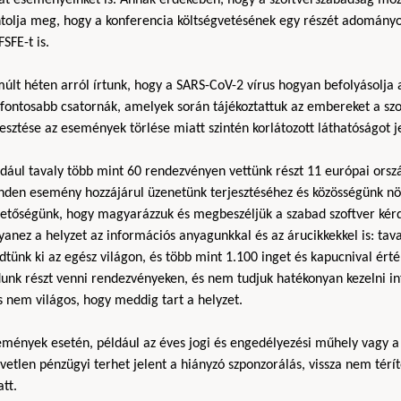
ntolja meg, hogy a konferencia költségvetésének egy részét adományo
FSFE-t is.
últ héten arról írtunk, hogy a SARS-CoV-2 vírus hogyan befolyásolja a
gfontosabb csatornák, amelyek során tájékoztattuk az embereket a szo
esztése az események törlése miatt szintén korlátozott láthatóságot 
dául tavaly több mint 60 rendezvényen vettünk részt 11 európai orsz
nden esemény hozzájárul üzenetünk terjesztéséhez és közösségünk n
hetőségünk, hogy magyarázzuk és megbeszéljük a szabad szoftver kérd
yanez a helyzet az információs anyagunkkal és az árucikkekkel is: t
dtünk ki az egész világon, és több mint 1.100 inget és kapucnival ér
unk részt venni rendezvényeken, és nem tudjuk hatékonyan kezelni in
s nem világos, hogy meddig tart a helyzet.
emények esetén, például az éves jogi és engedélyezési műhely vagy a
vetlen pénzügyi terhet jelent a hiányzó szponzorálás, vissza nem té
tt.