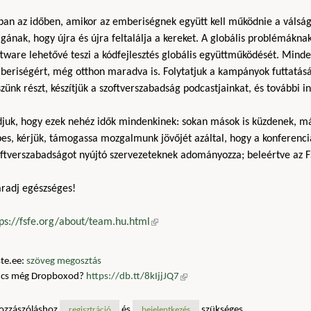
ban az időben, amikor az emberiségnek együtt kell működnie a vál
ának, hogy újra és újra feltalálja a kereket. A globális problémákn
tware lehetővé teszi a kódfejlesztés globális együttműködését. Mind
beriségért, még otthon maradva is. Folytatjuk a kampányok futtatásá
zünk részt, készítjük a szoftverszabadság podcastjainkat, és további i
djuk, hogy ezek nehéz idők mindenkinek: sokan mások is küzdenek, 
es, kérjük, támogassa mozgalmunk jövőjét azáltal, hogy a konferenci
oftverszabadságot nyújtó szervezeteknek adományozza; beleértve az F
radj egészséges!
tps://fsfe.org/about/team.hu.html
(külső hivatkozás)
te.ee:
szöveg megosztás
ncs még Dropboxod?
https://db.tt/8kIjjJQ7
(külső hivatkozás)
ozzászóláshoz
és
szükséges
regisztráció
bejelentkezés