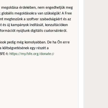
ság megoldása érdekében, nem engedhetjük meg
ak globális megoldásokra van szükségük! A Free
ent megteszünk a szoftver szabadságáért és az
t és új kampányok indítását, konzultációkon
nformációt nyújtunk digitális csatornáinkról.
mások pedig még komolyabban. De ha Ön erre
a költségvetésének egy részét a
SFE-t:
https://my.fsfe.org/donate
(külső hivatkozás)