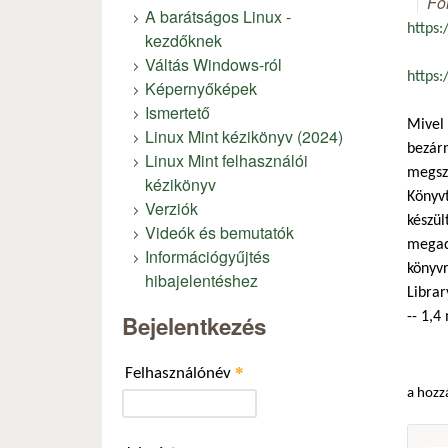
Fó
A barátságos Linux -
https
kezdőknek
Váltás Windows-ról
https
Képernyőképek
Ismertető
Mivel 
Linux Mint kézikönyv (2024)
bezárn
Linux Mint felhasználói
megszü
kézikönyv
Könyvt
Verziók
készül
Videók és bemutatók
megado
Információgyűjtés
könyvr
hibajelentéshez
Librar
-- 1,4
Bejelentkezés
*
Felhasználónév
a hozz