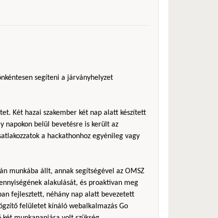
önkéntesen segíteni a járványhelyzet
et. Két hazai szakember két nap alatt készített
 napokon belül bevetésre is került az
csatlakozzatok a hackathonhoz egyénileg vagy
sán munkába állt, annak segítségével az OMSZ
ennyiségének alakulását, és proaktívan meg
an fejlesztett, néhány nap alatt bevezetett
rögzítő felületet kínáló webalkalmazás Go