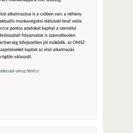
ő két munkanapjára volt szükség.
zó alkalmazása is a csőben van: a néhány
ktuális munkavégzési státuszát teszi valós
percre pontos adatokat kaphat a személyi
téshozatali folyamatok is számottevően
artnerség kifejezetten jól működik, az OMSZ-
szajelzéseket kaptak az első alkalmazás
rögtön válaszolt.
codecool-omsz.html
(külső hivatkozás)