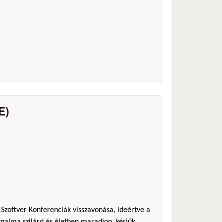
E)
 Szoftver Konferenciák visszavonása, ideértve a
galma szilárd és életben maradjon, kérjük,