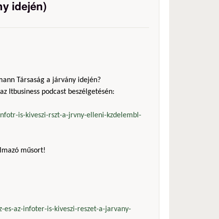
ny idején)
mann Társaság a járvány idején?
 az Itbusiness podcast beszélgetésén:
fotr-is-kiveszi-rszt-a-jrvny-elleni-kzdelembl-
almazó műsort!
-es-az-infoter-is-kiveszi-reszet-a-jarvany-