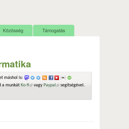
Közösség
Támogatás
ormatika
t máshol is:
sd a munkát
Ko-fi
(külső hivatkozás)
vagy
Paypal
(külső hivatkozás)
segítségével.