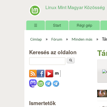
Linux Mint Magyar Közösség
Főmenü
☰
Start
Régi gép
»
»
»
Tá
Címlap
Fórum
Minden más
Jelenlegi hely
Tá
Keresés az oldalon
Keresés
Ismertetők