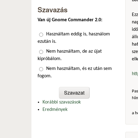
bac
Szavazás
Ez
Van új Gnome Commander 2.0:
na
idő
Választások
Használtam eddig is, használom
ál
ezután is.
hat
Nem használtam, de az újat
sze
kipróbálom.
elk
Nem használtam, és ez után sem
ht
fogom.
Pas
Ni
Korábbi szavazások
Eredmények
a h