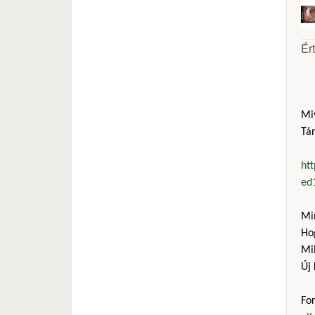
Ér
Mi
Tár
htt
ed
Mi
Ho
Mil
Új 
Fo