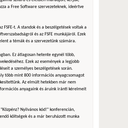
zza a Free Software szervezeteknek, ideértve
z FSFE-t. A standok és a beszélgetések voltak a
ftverszabadságról és az FSFE munkájáról. Ezek
jelent a témák és a szervezetünk számára.
ágban. Ez átlagosan hetente egynél több,
övekedéséhez. Ezek az események a legjobb
éseit a személyes beszélgetések során.
avaly több mint 800 információs anyagcsomagot
tékesítettünk. Az elmúlt hetekben már nem
formációs anyagaink és áruink iránti kérelmeit
 "Közpénz? Nyilvános kód!" konferencián,
rítendő költségek és a már beruházott munka