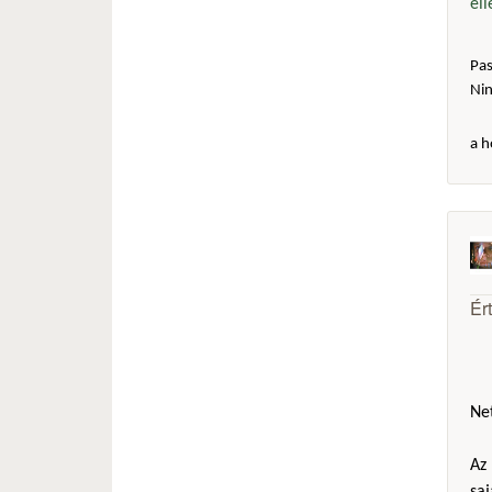
el
Pas
Ni
a h
Ér
Net
Az 
sa