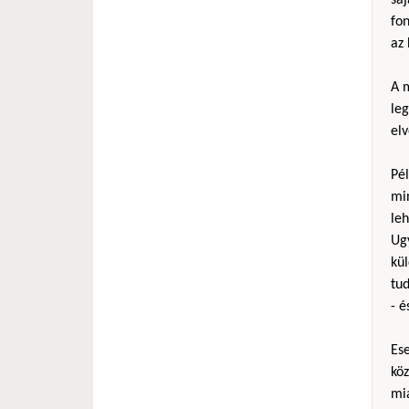
fo
az 
A m
le
elv
Pél
mi
le
Ug
kül
tud
- é
Es
köz
mia