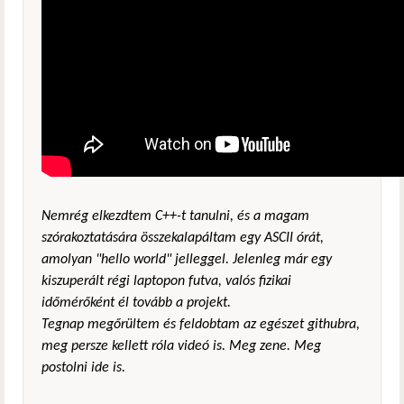
Nemrég elkezdtem C++-t tanulni, és a magam
szórakoztatására összekalapáltam egy ASCII órát,
amolyan "hello world" jelleggel. Jelenleg már egy
kiszuperált régi laptopon futva, valós fizikai
időmérőként él tovább a projekt.
Tegnap megőrültem és feldobtam az egészet githubra,
meg persze kellett róla videó is. Meg zene. Meg
postolni ide is.