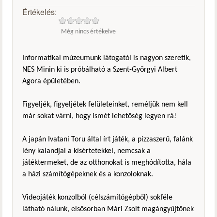
Értékelés:
Még nincs értékelve
Informatikai múzeumunk látogatói is nagyon szeretik,
NES Minin ki is próbálható a Szent-Györgyi Albert
Agora épületében.
Figyeljék, figyeljétek felületeinket, reméljük nem kell
már sokat várni, hogy ismét lehetőség legyen rá!
A japán Ivatani Toru által írt játék, a pizzaszerű, falánk
lény kalandjai a kísértetekkel, nemcsak a
játéktermeket, de az otthonokat is meghódította, hála
a házi számítógépeknek és a konzoloknak.
Videojáték konzolból (célszámítógépből) sokféle
látható nálunk, elsősorban Mári Zsolt magángyűjtőnek