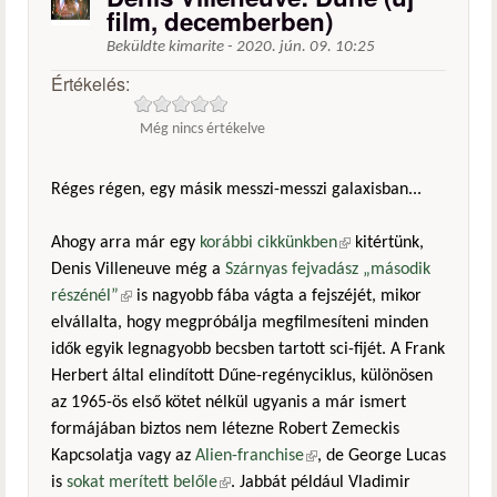
film, decemberben)
Beküldte
kimarite
-
2020. jún. 09. 10:25
Értékelés:
Még nincs értékelve
Réges régen, egy másik messzi-messzi galaxisban...
Ahogy arra már egy
korábbi cikkünkben
(külső hivatkozás)
kitértünk,
Denis Villeneuve még a
Szárnyas fejvadász „második
részénél”
(külső hivatkozás)
is nagyobb fába vágta a fejszéjét, mikor
elvállalta, hogy megpróbálja megfilmesíteni minden
idők egyik legnagyobb becsben tartott sci-fijét. A Frank
Herbert által elindított Dűne-regényciklus, különösen
az 1965-ös első kötet nélkül ugyanis a már ismert
formájában biztos nem létezne Robert Zemeckis
Kapcsolatja vagy az
Alien-franchise
(külső hivatkozás)
, de George Lucas
is
sokat merített belőle
(külső hivatkozás)
. Jabbát például Vladimir