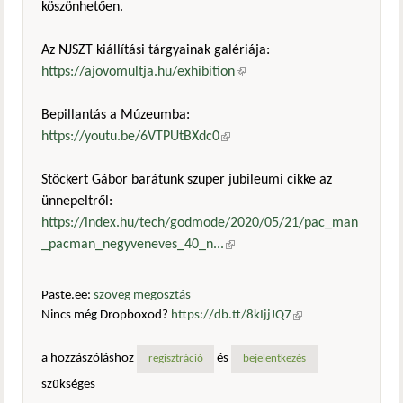
köszönhetően.
Az NJSZT kiállítási tárgyainak galériája:
https://ajovomultja.hu/exhibition
(külső hivatkozás)
Bepillantás a Múzeumba:
https://youtu.be/6VTPUtBXdc0
(külső hivatkozás)
Stöckert Gábor barátunk szuper jubileumi cikke az
ünnepeltről:
https://index.hu/tech/godmode/2020/05/21/pac_man
_pacman_negyveneves_40_n...
(külső hivatkozás)
Paste.ee:
szöveg megosztás
Nincs még Dropboxod?
https://db.tt/8kIjjJQ7
(külső
hivatkozás)
a hozzászóláshoz
és
regisztráció
bejelentkezés
szükséges