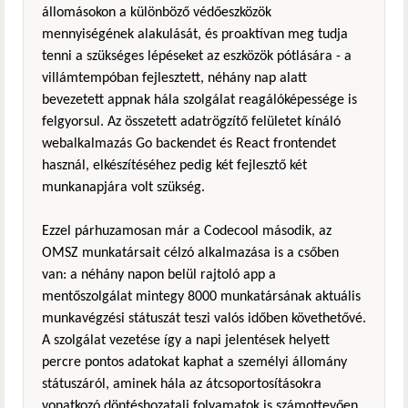
állomásokon a különböző védőeszközök
mennyiségének alakulását, és proaktívan meg tudja
tenni a szükséges lépéseket az eszközök pótlására - a
villámtempóban fejlesztett, néhány nap alatt
bevezetett appnak hála szolgálat reagálóképessége is
felgyorsul. Az összetett adatrögzítő felületet kínáló
webalkalmazás Go backendet és React frontendet
használ, elkészítéséhez pedig két fejlesztő két
munkanapjára volt szükség.
Ezzel párhuzamosan már a Codecool második, az
OMSZ munkatársait célzó alkalmazása is a csőben
van: a néhány napon belül rajtoló app a
mentőszolgálat mintegy 8000 munkatársának aktuális
munkavégzési státuszát teszi valós időben követhetővé.
A szolgálat vezetése így a napi jelentések helyett
percre pontos adatokat kaphat a személyi állomány
státuszáról, aminek hála az átcsoportosításokra
vonatkozó döntéshozatali folyamatok is számottevően