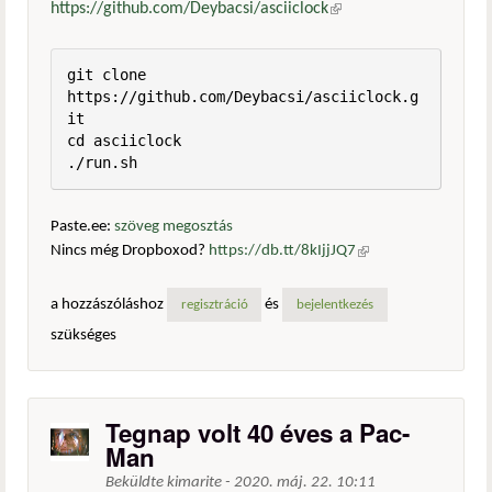
https://github.com/Deybacsi/asciiclock
(külső hivatkozás)
git clone 
https://github.com/Deybacsi/asciiclock.g
it

cd asciiclock

./run.sh
Paste.ee:
szöveg megosztás
Nincs még Dropboxod?
https://db.tt/8kIjjJQ7
(külső
hivatkozás)
a hozzászóláshoz
és
regisztráció
bejelentkezés
szükséges
Tegnap volt 40 éves a Pac-
Man
Beküldte
kimarite
-
2020. máj. 22. 10:11