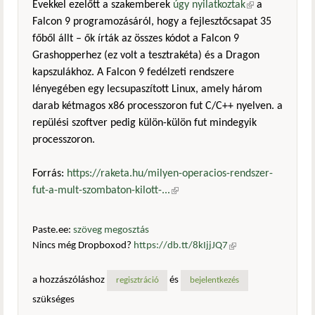
Évekkel ezelőtt a szakemberek
úgy nyilatkoztak
(külső
a
Falcon 9 programozásáról, hogy a fejlesztőcsapat 35
hivatkozás)
főből állt – ők írták az összes kódot a Falcon 9
Grashopperhez (ez volt a tesztrakéta) és a Dragon
kapszulákhoz. A Falcon 9 fedélzeti rendszere
lényegében egy lecsupaszított Linux, amely három
darab kétmagos x86 processzoron fut C/C++ nyelven. a
repülési szoftver pedig külön-külön fut mindegyik
processzoron.
Forrás:
https://raketa.hu/milyen-operacios-rendszer-
fut-a-mult-szombaton-kilott-...
(külső hivatkozás)
Paste.ee:
szöveg megosztás
Nincs még Dropboxod?
https://db.tt/8kIjjJQ7
(külső
hivatkozás)
a hozzászóláshoz
és
regisztráció
bejelentkezés
szükséges