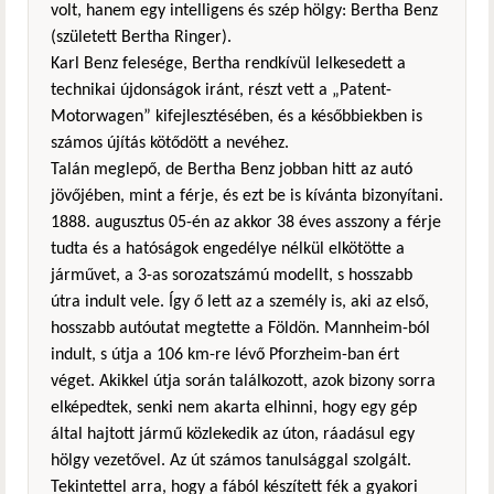
volt, hanem egy intelligens és szép hölgy: Bertha Benz
(született Bertha Ringer).
Karl Benz felesége, Bertha rendkívül lelkesedett a
technikai újdonságok iránt, részt vett a „Patent-
Motorwagen” kifejlesztésében, és a későbbiekben is
számos újítás kötődött a nevéhez.
Talán meglepő, de Bertha Benz jobban hitt az autó
jövőjében, mint a férje, és ezt be is kívánta bizonyítani.
1888. augusztus 05-én az akkor 38 éves asszony a férje
tudta és a hatóságok engedélye nélkül elkötötte a
járművet, a 3-as sorozatszámú modellt, s hosszabb
útra indult vele. Így ő lett az a személy is, aki az első,
hosszabb autóutat megtette a Földön. Mannheim-ból
indult, s útja a 106 km-re lévő Pforzheim-ban ért
véget. Akikkel útja során találkozott, azok bizony sorra
elképedtek, senki nem akarta elhinni, hogy egy gép
által hajtott jármű közlekedik az úton, ráadásul egy
hölgy vezetővel. Az út számos tanulsággal szolgált.
Tekintettel arra, hogy a fából készített fék a gyakori