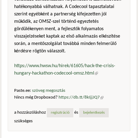
hatékonyabbá válhatnak. A Codecool tapasztalatai
szerint egyébként a partnerség kifejezetten jól
működik, az OMSZ-szel történő egyeztetés
gördülékenyen ment, a fejlesztők folyamatos
visszajelzéseket kaptak az első alkalmazás elkészítése
során, a mentőszolgálat továbbá minden felmerülő
kérdésre rögtön válaszolt.
https://www.hwsw.hu/hirek/61605/hack-the-crisis-
hungary-hackathon-codecool-omsz.html
(külső hivatkozás)
Paste.ee:
szöveg megosztás
Nincs még Dropboxod?
https://db.tt/8kIjjJQ7
(külső
hivatkozás)
a hozzászóláshoz
és
regisztráció
bejelentkezés
szükséges