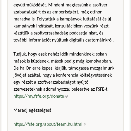
együttműködését. Mindent megteszünk a szoftver
szabadságáért és az emberiségért, még otthon
maradva is. Folytatjuk a kampányok futtatását és új
kampányok indítását, konzultációkon veszünk részt,
készítjük a szoftverszabadság podcastjainkat, és
további információt nyújtunk digitális csatornáinkról.
Tudjuk, hogy ezek nehéz idők mindenkinek: sokan
mások is küzdenek, mások pedig még komolyabban.
De ha Ön erre képes, kérjük, támogassa mozgalmunk
jövőjét azáltal, hogy a konferencia költségvetésének
egy részét a szoftverszabadságot nyújtó
szervezeteknek adományozza; beleértve az FSFE-t:
https://my.fsfe.org/donate
(külső hivatkozás)
Maradj egészséges!
https://fsfe.org/about/team.hu.html
(külső hivatkozás)