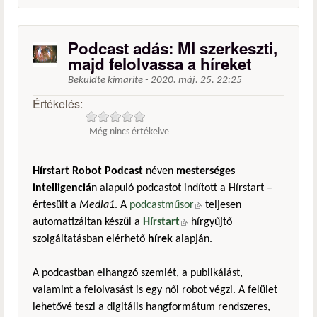
Podcast adás: MI szerkeszti,
majd felolvassa a híreket
Beküldte
kimarite
-
2020. máj. 25. 22:25
Értékelés:
Még nincs értékelve
Hírstart Robot Podcast
néven
mesterséges
intelligenciá
n alapuló podcastot indított a Hírstart –
értesült a
Media1
. A
podcastműsor
(külső hivatkozás)
teljesen
automatizáltan készül a
Hírstart
(külső hivatkozás)
hírgyűjtő
szolgáltatásban elérhető
hírek
alapján.
A podcastban elhangzó szemlét, a publikálást,
valamint a felolvasást is egy női robot végzi. A felület
lehetővé teszi a digitális hangformátum rendszeres,