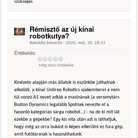
szükséges
Rémisztő az új kínai
robotkutya?
Beküldte
kimarite
-
2020. máj. 30. 18:15
Értékelés:
Még nincs értékelve
Kinézete alapján más állatok is eszünkbe juthatnak -
alkotóik, a kínai Unitree Robotics szakemberei a nem
túl vonzó A1 nevet adták a masinának (a versenytárs
Boston Dynamics legalább Spotnak nevezte el a
hasonló kategóriás sárga robotot...) - na de ki mit lát
ezekbe a gépekbe? Egy kis vita után azt is láthatjuk,
hogy még az orra bukást is képes elkerülni ez fura gép,
amit futótársnak is használhatunk.