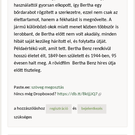
használattól gyorsan elkopott, így Bertha egy
bőrdarabot rögzített a szerkezetre, ezzel nem csak az
élettartamot, hanem a fékhatást is megnövelte. A
jármű különböző okok miatt menet közben többször is
lerobbant, de Bertha előtt nem volt akadály, minden
hibát saját kezűleg hárított el, és folytatta útját.
Példaértékű volt, amit tett. Bertha Benz rendkívül
hosszú életet élt, 1849-ben született és 1944-ben, 95
évesen halt meg. A rövidfilm Bertha Benz híres útja
előtt tiszteleg.
Paste.ee:
szöveg megosztás
Nincs még Dropboxod?
https://db.tt/8kIjjJQ7
(külső
hivatkozás)
a hozzászóláshoz
és
regisztráció
bejelentkezés
szükséges