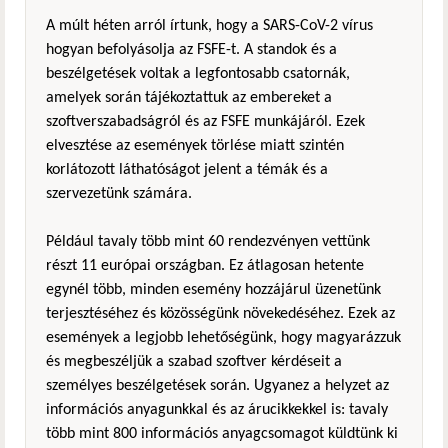
A múlt héten arról írtunk, hogy a SARS-CoV-2 vírus
hogyan befolyásolja az FSFE-t. A standok és a
beszélgetések voltak a legfontosabb csatornák,
amelyek során tájékoztattuk az embereket a
szoftverszabadságról és az FSFE munkájáról. Ezek
elvesztése az események törlése miatt szintén
korlátozott láthatóságot jelent a témák és a
szervezetünk számára.
Például tavaly több mint 60 rendezvényen vettünk
részt 11 európai országban. Ez átlagosan hetente
egynél több, minden esemény hozzájárul üzenetünk
terjesztéséhez és közösségünk növekedéséhez. Ezek az
események a legjobb lehetőségünk, hogy magyarázzuk
és megbeszéljük a szabad szoftver kérdéseit a
személyes beszélgetések során. Ugyanez a helyzet az
információs anyagunkkal és az árucikkekkel is: tavaly
több mint 800 információs anyagcsomagot küldtünk ki