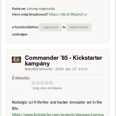
Paste.ee:
szöveg megosztás
Nincs még Dropboxod?
https://db.tt/8kIjjJQ7
(külső
hivatkozás)
a hozzászóláshoz
és
regisztráció
bejelentkezés
szükséges
Commander '85 - Kickstarter
kampány
Beküldte
kimarite
-
2020. ápr. 27. 13:22
Értékelés:
Még nincs értékelve
Nostalgic sci-fi thriller and hacker simulator set in the
80s:
https://www.kickstarter.com/projects/playway/comma