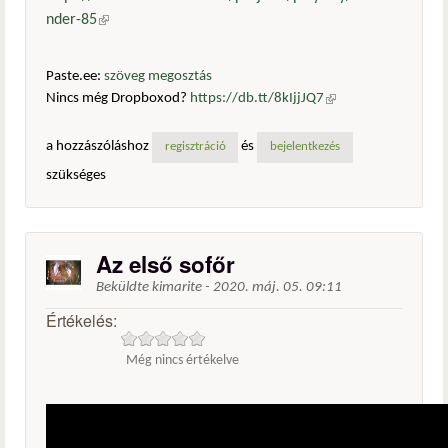
nder-85
(külső hivatkozás)
Paste.ee:
szöveg megosztás
Nincs még Dropboxod?
https://db.tt/8kIjjJQ7
(külső
hivatkozás)
a hozzászóláshoz
és
regisztráció
bejelentkezés
szükséges
Az első sofőr
Beküldte
kimarite
-
2020. máj. 05. 09:11
Értékelés:
Még nincs értékelve