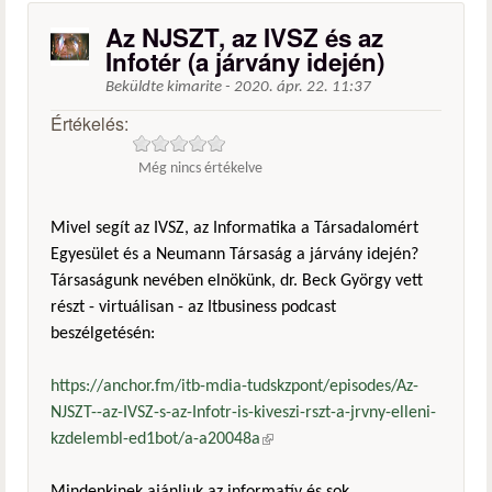
Az NJSZT, az IVSZ és az
Infotér (a járvány idején)
Beküldte
kimarite
-
2020. ápr. 22. 11:37
Értékelés:
Még nincs értékelve
Mivel segít az IVSZ, az Informatika a Társadalomért
Egyesület és a Neumann Társaság a járvány idején?
Társaságunk nevében elnökünk, dr. Beck György vett
részt - virtuálisan - az Itbusiness podcast
beszélgetésén:
https://anchor.fm/itb-mdia-tudskzpont/episodes/Az-
NJSZT--az-IVSZ-s-az-Infotr-is-kiveszi-rszt-a-jrvny-elleni-
kzdelembl-ed1bot/a-a20048a
(külső hivatkozás)