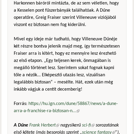
Harkonnen báróról mintázta, de az sem véletlen, hogy
a Kesselen pont fűszerbányák találhatóak. A Dűne
operatőre, Greig Fraiser szerint Villeneuve víziójából
viszont ez biztosan nem fog kiderülni.
Mivel egy ideje már tudható, hogy Villeneuve Dűnéje
két részre bontva jelenik majd meg, így természetesen
Fraiser arra is kitért, hogy ez mennyire lesz érezhető
az első etapon. „Egy teljesen kerek, önmagában is
megálló történet lesz. Szerintem sokat fognak kapni
tőle a nézők... Elképesztő utazás lesz, vizuálisan
legalábbis biztosan” – mesélte. Hát, ezek után még
inkább vágjuk a centit decemberig!
Forrás:
https://hu.ign.com/dune/58867/news/a-dune-
arra-a-franchise-ra-biztosan-n...
(külső hivatkozás)
A Dűne
Frank Herbert
(külső hivatkozás)
nagysikerű
sci-fi
(külső hivatkozás)
sorozatának
első kötete (más besorolás szerint „
science fantasy
(külső
”),