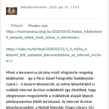
Beküldte
kimarite
-
2020. ápr. 01. 13:03
Fórum:
Minden más
https://maimanohaz.blog.hu/2020/04/01/fontos_fototortene
ti_konyvek_lettek_most_online_is_elerhetok
(külső hivatkozás)
https://index.hu/techtud/2020/03/31/1_4_millio_e-
konyvet_tett_szabadon_kolcsonozhetove_az_internet_archiv
e/
(külső hivatkozás)
Mivel a koronavírus-járvány miatt világszerte rengeteg
közkönyvtár. - így a Pécsi József Fotográfiai Szakkönyvtár
(szerk.) - is bezárni kényszerült, az online könyvtárként is
működő Internet Archive működtetői úgy döntöttek, hogy
ideiglenesen megszüntetik a működésük alapját képező,
példányszámhoz kötött korlátozást. Az Internet Archive
könyvtárprojektje, a Nyitott Könyvtár (Open Library, OL)