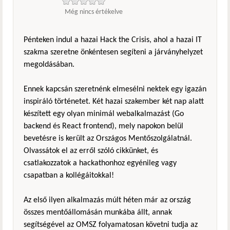
Még nincs értékelve
Pénteken indul a hazai Hack the Crisis, ahol a hazai IT
szakma szeretne önkéntesen segíteni a járványhelyzet
megoldásában.
Ennek kapcsán szeretnénk elmesélni nektek egy igazán
inspiráló történetet. Két hazai szakember két nap alatt
készített egy olyan minimál webalkalmazást (Go
backend és React frontend), mely napokon belül
bevetésre is került az Országos Mentőszolgálatnál.
Olvassátok el az erről szóló cikkünket, és
csatlakozzatok a hackathonhoz egyénileg vagy
csapatban a kollégáitokkal!
Az első ilyen alkalmazás múlt héten már az ország
összes mentőállomásán munkába állt, annak
segítségével az OMSZ folyamatosan követni tudja az