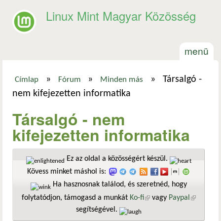
Ugrás a tartalomra
Linux Mint Magyar Közösség
menü
»
»
»
Társalgó -
Címlap
Fórum
Minden más
Jelenlegi hely
nem kifejezetten informatika
Társalgó - nem
kifejezetten informatika
Ez az oldal a közösségért készül.
Kövess minket máshol is:
Ha hasznosnak találod, és szeretnéd, hogy
folytatódjon, támogasd a munkát
Ko-fi
(külső hivatkozás)
vagy
Paypal
(külső
segítségével.
hivatkozá