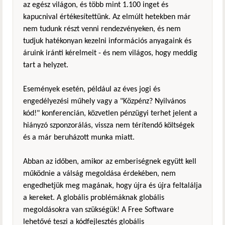
az egész világon, és több mint 1.100 inget és
kapucnival értékesítettünk. Az elmúlt hetekben már
nem tudunk részt venni rendezvényeken, és nem
tudjuk hatékonyan kezelni információs anyagaink és
áruink iránti kérelmeit - és nem világos, hogy meddig
tart a helyzet.
Események esetén, például az éves jogi és
engedélyezési műhely vagy a "Közpénz? Nyilvános
kód!" konferencián, közvetlen pénzügyi terhet jelent a
hiányzó szponzorálás, vissza nem térítendő költségek
és a már beruházott munka miatt.
Abban az időben, amikor az emberiségnek együtt kell
működnie a válság megoldása érdekében, nem
engedhetjük meg magának, hogy újra és újra feltalálja
a kereket. A globális problémáknak globális
megoldásokra van szükségük! A Free Software
lehetővé teszi a kódfejlesztés globális