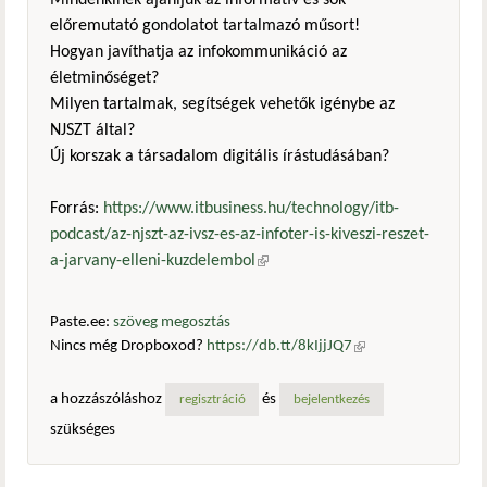
Mindenkinek ajánljuk az informatív és sok
előremutató gondolatot tartalmazó műsort!
Hogyan javíthatja az infokommunikáció az
életminőséget?
Milyen tartalmak, segítségek vehetők igénybe az
NJSZT által?
Új korszak a társadalom digitális írástudásában?
Forrás:
https://www.itbusiness.hu/technology/itb-
podcast/az-njszt-az-ivsz-es-az-infoter-is-kiveszi-reszet-
a-jarvany-elleni-kuzdelembol
(külső hivatkozás)
Paste.ee:
szöveg megosztás
Nincs még Dropboxod?
https://db.tt/8kIjjJQ7
(külső
hivatkozás)
a hozzászóláshoz
és
regisztráció
bejelentkezés
szükséges