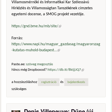
Villamosmérnöki és Informatikai Kar Szélessávú
Hírközlés és Villamosságtan Tanszékének címzetes
egyetemi docense, a SMOG projekt vezetője.
https://gnd.bme.hu/mb/site/
(külső hivatkozás)
Forrás:
https://www.napi.hu/magyar_gazdasag/magyarorszag
-kutatas-muhold-budapest...
(külső hivatkozás)
Paste.ee:
szöveg megosztás
Nincs még Dropboxod?
https://db.tt/8kIjjJQ7
(külső
hivatkozás)
a hozzászóláshoz
és
regisztráció
bejelentkezés
szükséges
Denis Villeneuve: Dűne (új