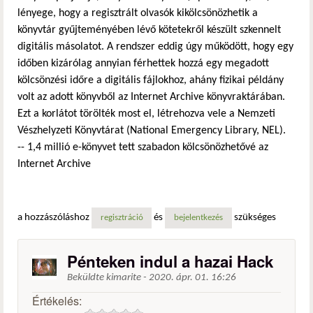
lényege, hogy a regisztrált olvasók kikölcsönözhetik a
könyvtár gyűjteményében lévő kötetekről készült szkennelt
digitális másolatot. A rendszer eddig úgy működött, hogy egy
időben kizárólag annyian férhettek hozzá egy megadott
kölcsönzési időre a digitális fájlokhoz, ahány fizikai példány
volt az adott könyvből az Internet Archive könyvraktárában.
Ezt a korlátot törölték most el, létrehozva vele a Nemzeti
Vészhelyzeti Könyvtárat (National Emergency Library, NEL).
-- 1,4 millió e-könyvet tett szabadon kölcsönözhetővé az
Internet Archive
a hozzászóláshoz
és
szükséges
regisztráció
bejelentkezés
Pénteken indul a hazai Hack
Beküldte
kimarite
-
2020. ápr. 01. 16:26
Értékelés: