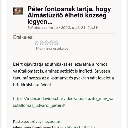
Péter fontosnak tartja, hogy
Almásfüzitő élhető község
legyen...
Beküldte
kimarite
-
2020. máj. 21. 21:39
Értékelés:
Még nincs értékelve
Ezért kijavíttatja az úthibákat és lezáratná a romos
vasútállomást is, amihez petíciót is indított. Szívesen
tanulmányozza az alkotmányt és gyakran vált levelet a
brit királyi családdal.
https://index.indavideo.hu/video/almasfuzito_mav_va
sutallomas_udvardi_peter
(külső hivatkozás)
Paste.ee:
szöveg megosztás