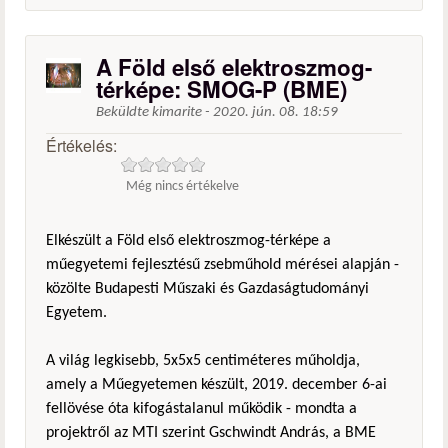
A Föld első elektroszmog-
térképe: SMOG-P (BME)
Beküldte
kimarite
-
2020. jún. 08. 18:59
Értékelés:
Még nincs értékelve
Elkészült a Föld első elektroszmog-térképe a
műegyetemi fejlesztésű zsebműhold mérései alapján -
közölte Budapesti Műszaki és Gazdaságtudományi
Egyetem.
A világ legkisebb, 5x5x5 centiméteres műholdja,
amely a Műegyetemen készült, 2019. december 6-ai
fellövése óta kifogástalanul működik - mondta a
projektről az MTI szerint Gschwindt András, a BME