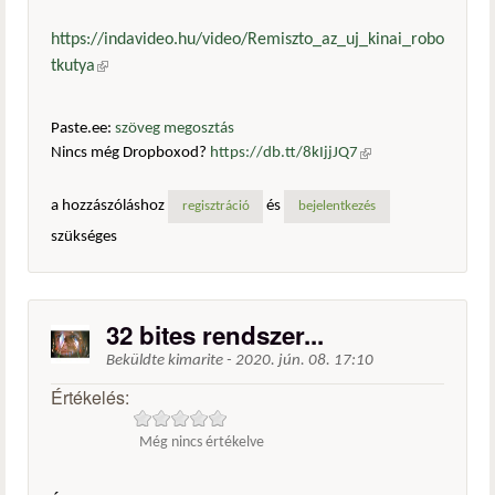
https://indavideo.hu/video/Remiszto_az_uj_kinai_robo
tkutya
(külső hivatkozás)
Paste.ee:
szöveg megosztás
Nincs még Dropboxod?
https://db.tt/8kIjjJQ7
(külső
hivatkozás)
a hozzászóláshoz
és
regisztráció
bejelentkezés
szükséges
32 bites rendszer...
Beküldte
kimarite
-
2020. jún. 08. 17:10
Értékelés:
Még nincs értékelve