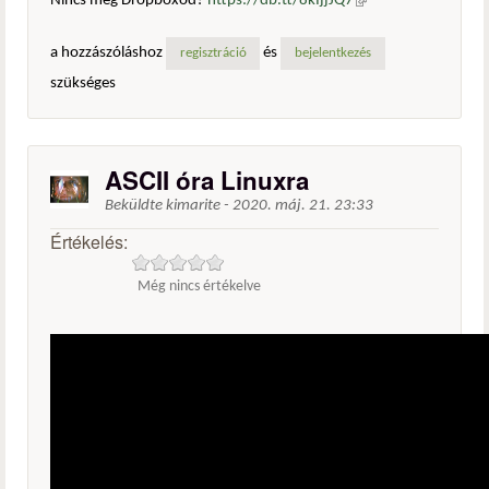
Nincs még Dropboxod?
https://db.tt/8kIjjJQ7
(külső
hivatkozás)
a hozzászóláshoz
és
regisztráció
bejelentkezés
szükséges
ASCII óra Linuxra
Beküldte
kimarite
-
2020. máj. 21. 23:33
Értékelés:
Még nincs értékelve