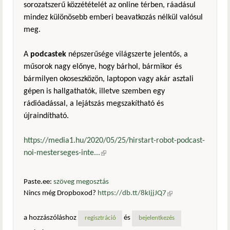
sorozatszerű közzétételét az online térben, ráadásul
mindez különösebb emberi beavatkozás nélkül valósul
meg.
A
podcastek
népszerűsége világszerte jelentős, a
műsorok nagy előnye, hogy bárhol, bármikor és
bármilyen okoseszközön, laptopon vagy akár asztali
gépen is hallgathatók, illetve szemben egy
rádióadással, a lejátszás megszakítható és
újraindítható.
https://media1.hu/2020/05/25/hirstart-robot-podcast-
noi-mesterseges-inte...
(külső hivatkozás)
Paste.ee:
szöveg megosztás
Nincs még Dropboxod?
https://db.tt/8kIjjJQ7
(külső
hivatkozás)
a hozzászóláshoz
és
regisztráció
bejelentkezés