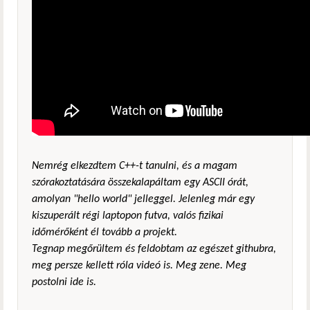
Nemrég elkezdtem C++-t tanulni, és a magam
szórakoztatására összekalapáltam egy ASCII órát,
amolyan "hello world" jelleggel. Jelenleg már egy
kiszuperált régi laptopon futva, valós fizikai
időmérőként él tovább a projekt.
Tegnap megőrültem és feldobtam az egészet githubra,
meg persze kellett róla videó is. Meg zene. Meg
postolni ide is.