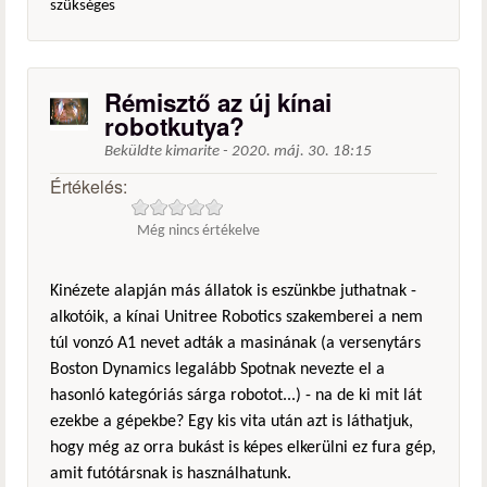
szükséges
Rémisztő az új kínai
robotkutya?
Beküldte
kimarite
-
2020. máj. 30. 18:15
Értékelés:
Még nincs értékelve
Kinézete alapján más állatok is eszünkbe juthatnak -
alkotóik, a kínai Unitree Robotics szakemberei a nem
túl vonzó A1 nevet adták a masinának (a versenytárs
Boston Dynamics legalább Spotnak nevezte el a
hasonló kategóriás sárga robotot...) - na de ki mit lát
ezekbe a gépekbe? Egy kis vita után azt is láthatjuk,
hogy még az orra bukást is képes elkerülni ez fura gép,
amit futótársnak is használhatunk.