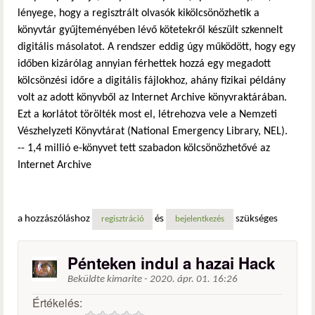
lényege, hogy a regisztrált olvasók kikölcsönözhetik a
könyvtár gyűjteményében lévő kötetekről készült szkennelt
digitális másolatot. A rendszer eddig úgy működött, hogy egy
időben kizárólag annyian férhettek hozzá egy megadott
kölcsönzési időre a digitális fájlokhoz, ahány fizikai példány
volt az adott könyvből az Internet Archive könyvraktárában.
Ezt a korlátot törölték most el, létrehozva vele a Nemzeti
Vészhelyzeti Könyvtárat (National Emergency Library, NEL).
-- 1,4 millió e-könyvet tett szabadon kölcsönözhetővé az
Internet Archive
a hozzászóláshoz
és
szükséges
regisztráció
bejelentkezés
Pénteken indul a hazai Hack
Beküldte
kimarite
-
2020. ápr. 01. 16:26
Értékelés: