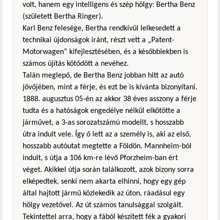
volt, hanem egy intelligens és szép hölgy: Bertha Benz
(született Bertha Ringer).
Karl Benz felesége, Bertha rendkívül lelkesedett a
technikai újdonságok iránt, részt vett a „Patent-
Motorwagen” kifejlesztésében, és a későbbiekben is
számos újítás kötődött a nevéhez.
Talán meglepő, de Bertha Benz jobban hitt az autó
jövőjében, mint a férje, és ezt be is kívánta bizonyítani.
1888. augusztus 05-én az akkor 38 éves asszony a férje
tudta és a hatóságok engedélye nélkül elkötötte a
járművet, a 3-as sorozatszámú modellt, s hosszabb
útra indult vele. Így ő lett az a személy is, aki az első,
hosszabb autóutat megtette a Földön. Mannheim-ból
indult, s útja a 106 km-re lévő Pforzheim-ban ért
véget. Akikkel útja során találkozott, azok bizony sorra
elképedtek, senki nem akarta elhinni, hogy egy gép
által hajtott jármű közlekedik az úton, ráadásul egy
hölgy vezetővel. Az út számos tanulsággal szolgált.
Tekintettel arra, hogy a fából készített fék a gyakori