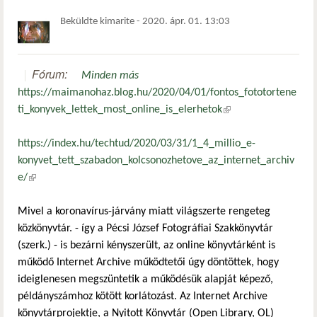
Beküldte
kimarite
-
2020. ápr. 01. 13:03
Fórum:
Minden más
https://maimanohaz.blog.hu/2020/04/01/fontos_fototortene
ti_konyvek_lettek_most_online_is_elerhetok
(külső hivatkozás)
https://index.hu/techtud/2020/03/31/1_4_millio_e-
konyvet_tett_szabadon_kolcsonozhetove_az_internet_archiv
e/
(külső hivatkozás)
Mivel a koronavírus-járvány miatt világszerte rengeteg
közkönyvtár. - így a Pécsi József Fotográfiai Szakkönyvtár
(szerk.) - is bezárni kényszerült, az online könyvtárként is
működő Internet Archive működtetői úgy döntöttek, hogy
ideiglenesen megszüntetik a működésük alapját képező,
példányszámhoz kötött korlátozást. Az Internet Archive
könyvtárprojektje, a Nyitott Könyvtár (Open Library, OL)