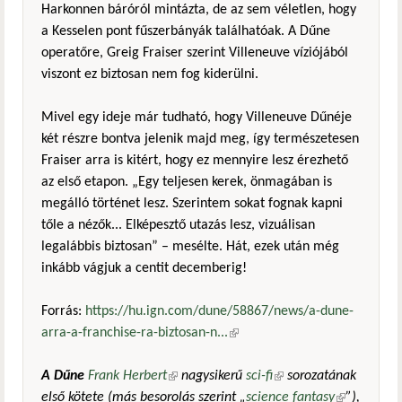
Harkonnen báróról mintázta, de az sem véletlen, hogy
a Kesselen pont fűszerbányák találhatóak. A Dűne
operatőre, Greig Fraiser szerint Villeneuve víziójából
viszont ez biztosan nem fog kiderülni.
Mivel egy ideje már tudható, hogy Villeneuve Dűnéje
két részre bontva jelenik majd meg, így természetesen
Fraiser arra is kitért, hogy ez mennyire lesz érezhető
az első etapon. „Egy teljesen kerek, önmagában is
megálló történet lesz. Szerintem sokat fognak kapni
tőle a nézők... Elképesztő utazás lesz, vizuálisan
legalábbis biztosan” – mesélte. Hát, ezek után még
inkább vágjuk a centit decemberig!
Forrás:
https://hu.ign.com/dune/58867/news/a-dune-
arra-a-franchise-ra-biztosan-n...
(külső hivatkozás)
A Dűne
Frank Herbert
(külső hivatkozás)
nagysikerű
sci-fi
(külső hivatkozás)
sorozatának
első kötete (más besorolás szerint „
science fantasy
(külső
”),