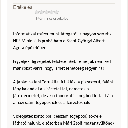
Értékelés:
Még nincs értékelve
Informatikai múzeumunk látogatói is nagyon szeretik,
NES Minin ki is próbálható a Szent-Györgyi Albert
Agora épületében.
Figyeljék, figyeljétek felületeinket, reméljük nem kell
már sokat várni, hogy ismét lehetőség legyen rá!
A japán Ivatani Toru által írt játék, a pizzaszerű, falánk
lény kalandjai a kísértetekkel, nemcsak a
játéktermeket, de az otthonokat is meghódította, hála
a házi számítógépeknek és a konzoloknak.
Videojáték konzolból (célszámítógépből) sokféle
látható nálunk, elsősorban Mári Zsolt magángyűjtőnek