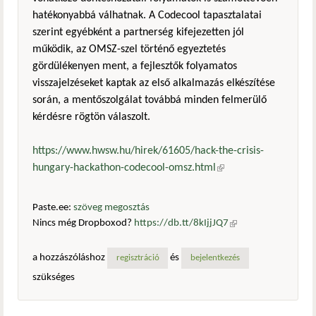
hatékonyabbá válhatnak. A Codecool tapasztalatai
szerint egyébként a partnerség kifejezetten jól
működik, az OMSZ-szel történő egyeztetés
gördülékenyen ment, a fejlesztők folyamatos
visszajelzéseket kaptak az első alkalmazás elkészítése
során, a mentőszolgálat továbbá minden felmerülő
kérdésre rögtön válaszolt.
https://www.hwsw.hu/hirek/61605/hack-the-crisis-
hungary-hackathon-codecool-omsz.html
(külső hivatkozás)
Paste.ee:
szöveg megosztás
Nincs még Dropboxod?
https://db.tt/8kIjjJQ7
(külső
hivatkozás)
a hozzászóláshoz
és
regisztráció
bejelentkezés
szükséges