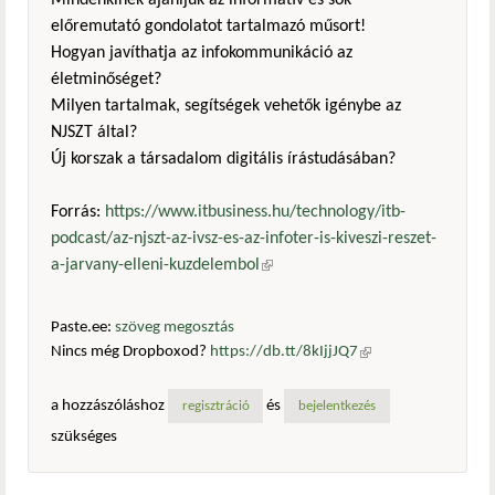
Mindenkinek ajánljuk az informatív és sok
előremutató gondolatot tartalmazó műsort!
Hogyan javíthatja az infokommunikáció az
életminőséget?
Milyen tartalmak, segítségek vehetők igénybe az
NJSZT által?
Új korszak a társadalom digitális írástudásában?
Forrás:
https://www.itbusiness.hu/technology/itb-
podcast/az-njszt-az-ivsz-es-az-infoter-is-kiveszi-reszet-
a-jarvany-elleni-kuzdelembol
(külső hivatkozás)
Paste.ee:
szöveg megosztás
Nincs még Dropboxod?
https://db.tt/8kIjjJQ7
(külső
hivatkozás)
a hozzászóláshoz
és
regisztráció
bejelentkezés
szükséges