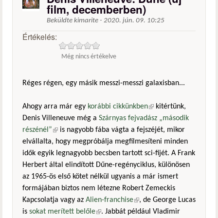
film, decemberben)
Beküldte
kimarite
-
2020. jún. 09. 10:25
Értékelés:
Még nincs értékelve
Réges régen, egy másik messzi-messzi galaxisban...
Ahogy arra már egy
korábbi cikkünkben
(külső hivatkozás)
kitértünk,
Denis Villeneuve még a
Szárnyas fejvadász „második
részénél”
(külső hivatkozás)
is nagyobb fába vágta a fejszéjét, mikor
elvállalta, hogy megpróbálja megfilmesíteni minden
idők egyik legnagyobb becsben tartott sci-fijét. A Frank
Herbert által elindított Dűne-regényciklus, különösen
az 1965-ös első kötet nélkül ugyanis a már ismert
formájában biztos nem létezne Robert Zemeckis
Kapcsolatja vagy az
Alien-franchise
(külső hivatkozás)
, de George Lucas
is
sokat merített belőle
(külső hivatkozás)
. Jabbát például Vladimir