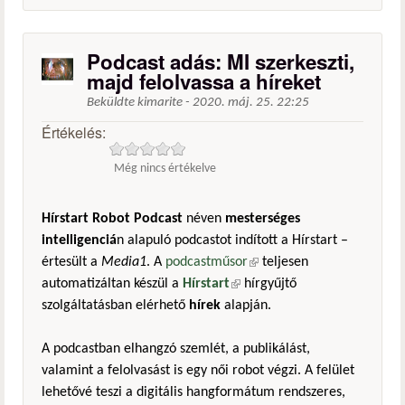
Podcast adás: MI szerkeszti,
majd felolvassa a híreket
Beküldte
kimarite
-
2020. máj. 25. 22:25
Értékelés:
Még nincs értékelve
Hírstart Robot Podcast
néven
mesterséges
intelligenciá
n alapuló podcastot indított a Hírstart –
értesült a
Media1
. A
podcastműsor
(külső hivatkozás)
teljesen
automatizáltan készül a
Hírstart
(külső hivatkozás)
hírgyűjtő
szolgáltatásban elérhető
hírek
alapján.
A podcastban elhangzó szemlét, a publikálást,
valamint a felolvasást is egy női robot végzi. A felület
lehetővé teszi a digitális hangformátum rendszeres,