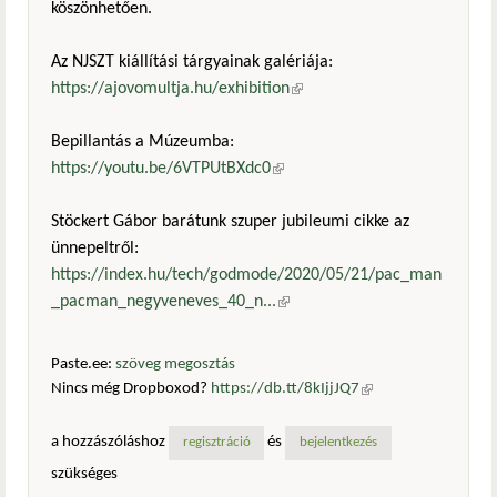
köszönhetően.
Az NJSZT kiállítási tárgyainak galériája:
https://ajovomultja.hu/exhibition
(külső hivatkozás)
Bepillantás a Múzeumba:
https://youtu.be/6VTPUtBXdc0
(külső hivatkozás)
Stöckert Gábor barátunk szuper jubileumi cikke az
ünnepeltről:
https://index.hu/tech/godmode/2020/05/21/pac_man
_pacman_negyveneves_40_n...
(külső hivatkozás)
Paste.ee:
szöveg megosztás
Nincs még Dropboxod?
https://db.tt/8kIjjJQ7
(külső
hivatkozás)
a hozzászóláshoz
és
regisztráció
bejelentkezés
szükséges