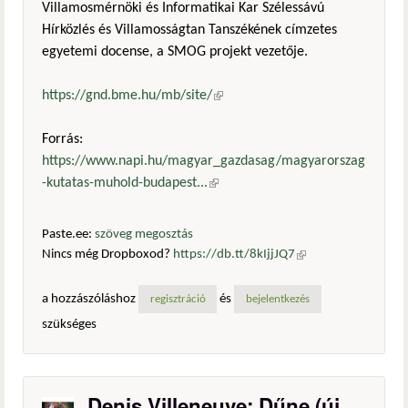
Villamosmérnöki és Informatikai Kar Szélessávú
Hírközlés és Villamosságtan Tanszékének címzetes
egyetemi docense, a SMOG projekt vezetője.
https://gnd.bme.hu/mb/site/
(külső hivatkozás)
Forrás:
https://www.napi.hu/magyar_gazdasag/magyarorszag
-kutatas-muhold-budapest...
(külső hivatkozás)
Paste.ee:
szöveg megosztás
Nincs még Dropboxod?
https://db.tt/8kIjjJQ7
(külső
hivatkozás)
a hozzászóláshoz
és
regisztráció
bejelentkezés
szükséges
Denis Villeneuve: Dűne (új