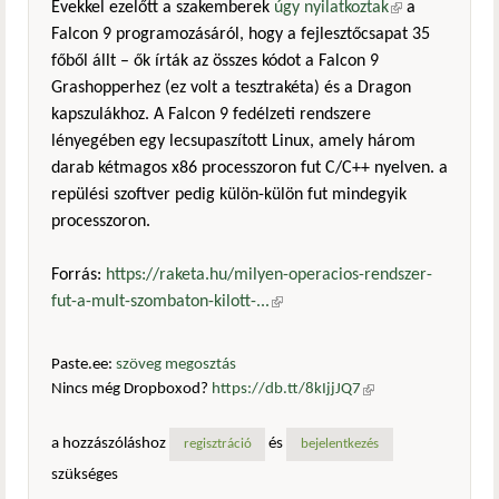
Évekkel ezelőtt a szakemberek
úgy nyilatkoztak
(külső
a
Falcon 9 programozásáról, hogy a fejlesztőcsapat 35
hivatkozás)
főből állt – ők írták az összes kódot a Falcon 9
Grashopperhez (ez volt a tesztrakéta) és a Dragon
kapszulákhoz. A Falcon 9 fedélzeti rendszere
lényegében egy lecsupaszított Linux, amely három
darab kétmagos x86 processzoron fut C/C++ nyelven. a
repülési szoftver pedig külön-külön fut mindegyik
processzoron.
Forrás:
https://raketa.hu/milyen-operacios-rendszer-
fut-a-mult-szombaton-kilott-...
(külső hivatkozás)
Paste.ee:
szöveg megosztás
Nincs még Dropboxod?
https://db.tt/8kIjjJQ7
(külső
hivatkozás)
a hozzászóláshoz
és
regisztráció
bejelentkezés
szükséges