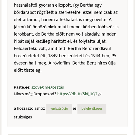
használattól gyorsan elkopott, így Bertha egy
bőrdarabot rögzített a szerkezetre, ezzel nem csak az
élettartamot, hanem a fékhatást is megnövelte. A
jármű különböző okok miatt menet közben többször is
lerobbant, de Bertha előtt nem volt akadály, minden
hibát saját kezűleg hárított el, és folytatta útját.
Példaértékű volt, amit tett. Bertha Benz rendkívül
hosszú életet élt, 1849-ben született és 1944-ben, 95
évesen halt meg. A rövidfilm Bertha Benz híres útja
előtt tiszteleg.
Paste.ee:
szöveg megosztás
Nincs még Dropboxod?
https://db.tt/8kIjjJQ7
(külső
hivatkozás)
a hozzászóláshoz
és
regisztráció
bejelentkezés
szükséges