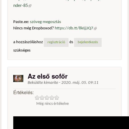
nder-85
(külső hivatkozás)
Paste.ee:
szöveg megosztás
Nincs még Dropboxod?
https://db.tt/8kIjjJQ7
(külső
hivatkozás)
a hozzászóláshoz
és
regisztráció
bejelentkezés
szükséges
Az első sofőr
Beküldte
kimarite
-
2020. máj. 05. 09:11
Értékelés:
Még nincs értékelve