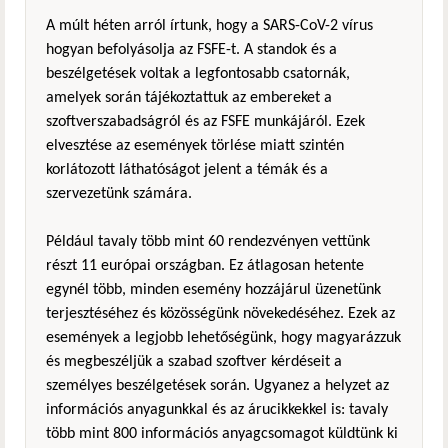
A múlt héten arról írtunk, hogy a SARS-CoV-2 vírus
hogyan befolyásolja az FSFE-t. A standok és a
beszélgetések voltak a legfontosabb csatornák,
amelyek során tájékoztattuk az embereket a
szoftverszabadságról és az FSFE munkájáról. Ezek
elvesztése az események törlése miatt szintén
korlátozott láthatóságot jelent a témák és a
szervezetünk számára.
Például tavaly több mint 60 rendezvényen vettünk
részt 11 európai országban. Ez átlagosan hetente
egynél több, minden esemény hozzájárul üzenetünk
terjesztéséhez és közösségünk növekedéséhez. Ezek az
események a legjobb lehetőségünk, hogy magyarázzuk
és megbeszéljük a szabad szoftver kérdéseit a
személyes beszélgetések során. Ugyanez a helyzet az
információs anyagunkkal és az árucikkekkel is: tavaly
több mint 800 információs anyagcsomagot küldtünk ki