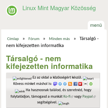
Ugrás a tartalomra
Linux Mint Magyar Közösség
menü
»
»
»
Társalgó -
Címlap
Fórum
Minden más
Jelenlegi hely
nem kifejezetten informatika
Társalgó - nem
kifejezetten informatika
Ez az oldal a közösségért készül.
Kövess minket máshol is:
Ha hasznosnak találod, és szeretnéd, hogy
folytatódjon, támogasd a munkát
Ko-fi
(külső hivatkozás)
vagy
Paypal
(külső
segítségével.
hivatkozá