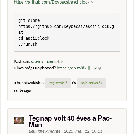
https://github.com/Deybacsi/asciiclock
(külső hivatkozás)
git clone 
https://github.com/Deybacsi/asciiclock.g
it

cd asciiclock

./run.sh
Paste.ee:
szöveg megosztás
Nincs még Dropboxod?
https://db.tt/8kIjjJQ7
(külső
hivatkozás)
a hozzászóláshoz
és
regisztráció
bejelentkezés
szükséges
Tegnap volt 40 éves a Pac-
Man
Beküldte
kimarite
-
2020. máj. 22. 10:11