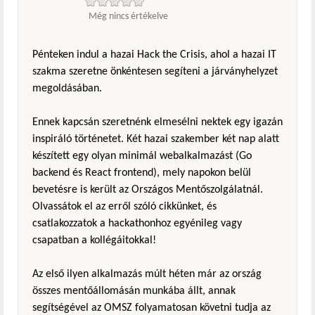
Még nincs értékelve
Pénteken indul a hazai Hack the Crisis, ahol a hazai IT
szakma szeretne önkéntesen segíteni a járványhelyzet
megoldásában.
Ennek kapcsán szeretnénk elmesélni nektek egy igazán
inspiráló történetet. Két hazai szakember két nap alatt
készített egy olyan minimál webalkalmazást (Go
backend és React frontend), mely napokon belül
bevetésre is került az Országos Mentőszolgálatnál.
Olvassátok el az erről szóló cikkünket, és
csatlakozzatok a hackathonhoz egyénileg vagy
csapatban a kollégáitokkal!
Az első ilyen alkalmazás múlt héten már az ország
összes mentőállomásán munkába állt, annak
segítségével az OMSZ folyamatosan követni tudja az