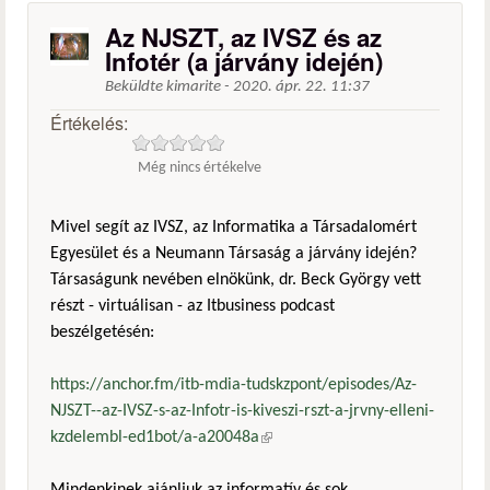
Az NJSZT, az IVSZ és az
Infotér (a járvány idején)
Beküldte
kimarite
-
2020. ápr. 22. 11:37
Értékelés:
Még nincs értékelve
Mivel segít az IVSZ, az Informatika a Társadalomért
Egyesület és a Neumann Társaság a járvány idején?
Társaságunk nevében elnökünk, dr. Beck György vett
részt - virtuálisan - az Itbusiness podcast
beszélgetésén:
https://anchor.fm/itb-mdia-tudskzpont/episodes/Az-
NJSZT--az-IVSZ-s-az-Infotr-is-kiveszi-rszt-a-jrvny-elleni-
kzdelembl-ed1bot/a-a20048a
(külső hivatkozás)