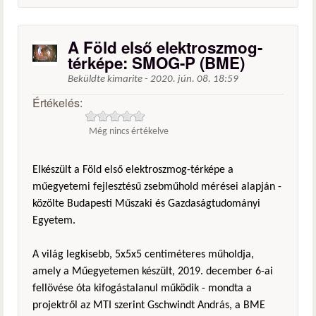
A Föld első elektroszmog-
térképe: SMOG-P (BME)
Beküldte
kimarite
-
2020. jún. 08. 18:59
Értékelés:
Még nincs értékelve
Elkészült a Föld első elektroszmog-térképe a
műegyetemi fejlesztésű zsebműhold mérései alapján -
közölte Budapesti Műszaki és Gazdaságtudományi
Egyetem.
A világ legkisebb, 5x5x5 centiméteres műholdja,
amely a Műegyetemen készült, 2019. december 6-ai
fellövése óta kifogástalanul működik - mondta a
projektről az MTI szerint Gschwindt András, a BME