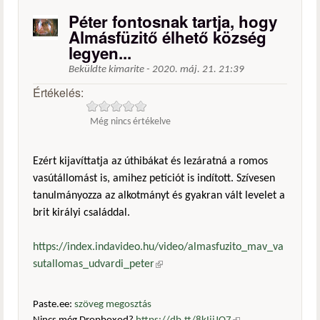
Péter fontosnak tartja, hogy
Almásfüzitő élhető község
legyen...
Beküldte
kimarite
-
2020. máj. 21. 21:39
Értékelés:
Még nincs értékelve
Ezért kijavíttatja az úthibákat és lezáratná a romos
vasútállomást is, amihez petíciót is indított. Szívesen
tanulmányozza az alkotmányt és gyakran vált levelet a
brit királyi családdal.
https://index.indavideo.hu/video/almasfuzito_mav_va
sutallomas_udvardi_peter
(külső hivatkozás)
Paste.ee:
szöveg megosztás