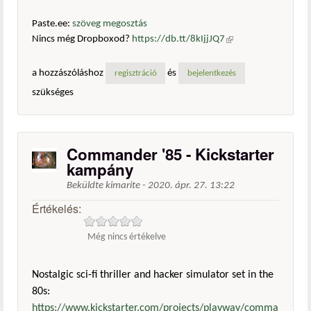
Paste.ee:
szöveg megosztás
Nincs még Dropboxod?
https://db.tt/8kIjjJQ7
(külső
hivatkozás)
a hozzászóláshoz
és
regisztráció
bejelentkezés
szükséges
Commander '85 - Kickstarter
kampány
Beküldte
kimarite
-
2020. ápr. 27. 13:22
Értékelés:
Még nincs értékelve
Nostalgic sci-fi thriller and hacker simulator set in the
80s:
https://www.kickstarter.com/projects/playway/comma