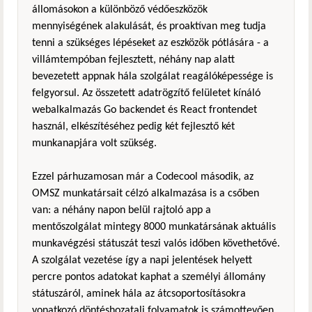
állomásokon a különböző védőeszközök
mennyiségének alakulását, és proaktívan meg tudja
tenni a szükséges lépéseket az eszközök pótlására - a
villámtempóban fejlesztett, néhány nap alatt
bevezetett appnak hála szolgálat reagálóképessége is
felgyorsul. Az összetett adatrögzítő felületet kínáló
webalkalmazás Go backendet és React frontendet
használ, elkészítéséhez pedig két fejlesztő két
munkanapjára volt szükség.
Ezzel párhuzamosan már a Codecool második, az
OMSZ munkatársait célzó alkalmazása is a csőben
van: a néhány napon belül rajtoló app a
mentőszolgálat mintegy 8000 munkatársának aktuális
munkavégzési státuszát teszi valós időben követhetővé.
A szolgálat vezetése így a napi jelentések helyett
percre pontos adatokat kaphat a személyi állomány
státuszáról, aminek hála az átcsoportosításokra
vonatkozó döntéshozatali folyamatok is számottevően