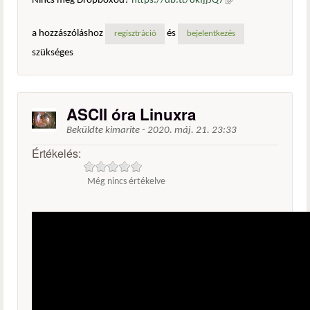
Nincs még Dropboxod?
https://db.tt/8kIjjJQ7
(külső
hivatkozás)
a hozzászóláshoz
és
regisztráció
bejelentkezés
szükséges
ASCII óra Linuxra
Beküldte
kimarite
-
2020. máj. 21. 23:33
Értékelés:
Még nincs értékelve