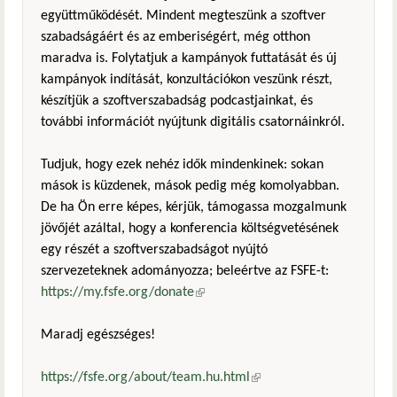
együttműködését. Mindent megteszünk a szoftver
szabadságáért és az emberiségért, még otthon
maradva is. Folytatjuk a kampányok futtatását és új
kampányok indítását, konzultációkon veszünk részt,
készítjük a szoftverszabadság podcastjainkat, és
további információt nyújtunk digitális csatornáinkról.
Tudjuk, hogy ezek nehéz idők mindenkinek: sokan
mások is küzdenek, mások pedig még komolyabban.
De ha Ön erre képes, kérjük, támogassa mozgalmunk
jövőjét azáltal, hogy a konferencia költségvetésének
egy részét a szoftverszabadságot nyújtó
szervezeteknek adományozza; beleértve az FSFE-t:
https://my.fsfe.org/donate
(külső hivatkozás)
Maradj egészséges!
https://fsfe.org/about/team.hu.html
(külső hivatkozás)