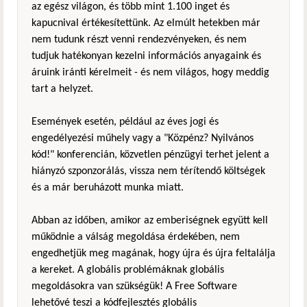
az egész világon, és több mint 1.100 inget és
kapucnival értékesítettünk. Az elmúlt hetekben már
nem tudunk részt venni rendezvényeken, és nem
tudjuk hatékonyan kezelni információs anyagaink és
áruink iránti kérelmeit - és nem világos, hogy meddig
tart a helyzet.
Események esetén, például az éves jogi és
engedélyezési műhely vagy a "Közpénz? Nyilvános
kód!" konferencián, közvetlen pénzügyi terhet jelent a
hiányzó szponzorálás, vissza nem térítendő költségek
és a már beruházott munka miatt.
Abban az időben, amikor az emberiségnek együtt kell
működnie a válság megoldása érdekében, nem
engedhetjük meg magának, hogy újra és újra feltalálja
a kereket. A globális problémáknak globális
megoldásokra van szükségük! A Free Software
lehetővé teszi a kódfejlesztés globális