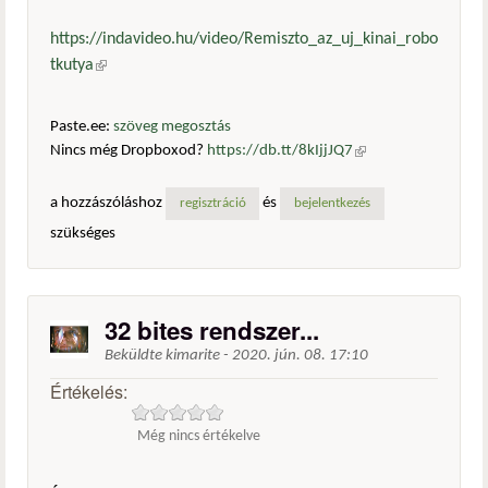
https://indavideo.hu/video/Remiszto_az_uj_kinai_robo
tkutya
(külső hivatkozás)
Paste.ee:
szöveg megosztás
Nincs még Dropboxod?
https://db.tt/8kIjjJQ7
(külső
hivatkozás)
a hozzászóláshoz
és
regisztráció
bejelentkezés
szükséges
32 bites rendszer...
Beküldte
kimarite
-
2020. jún. 08. 17:10
Értékelés:
Még nincs értékelve