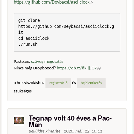
https://github.com/Deybacsi/asciiclock
(külső hivatkozás)
git clone 
https://github.com/Deybacsi/asciiclock.g
it

cd asciiclock

./run.sh
Paste.ee:
szöveg megosztás
Nincs még Dropboxod?
https://db.tt/8kIjjJQ7
(külső
hivatkozás)
a hozzászóláshoz
és
regisztráció
bejelentkezés
szükséges
Tegnap volt 40 éves a Pac-
Man
Beküldte
kimarite
-
2020. máj. 22. 10:11