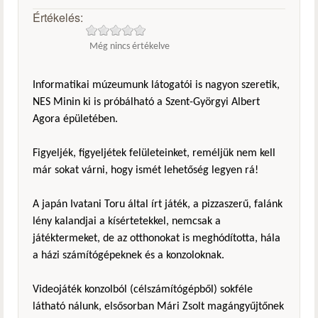
Értékelés:
Még nincs értékelve
Informatikai múzeumunk látogatói is nagyon szeretik,
NES Minin ki is próbálható a Szent-Györgyi Albert
Agora épületében.
Figyeljék, figyeljétek felületeinket, reméljük nem kell
már sokat várni, hogy ismét lehetőség legyen rá!
A japán Ivatani Toru által írt játék, a pizzaszerű, falánk
lény kalandjai a kísértetekkel, nemcsak a
játéktermeket, de az otthonokat is meghódította, hála
a házi számítógépeknek és a konzoloknak.
Videojáték konzolból (célszámítógépből) sokféle
látható nálunk, elsősorban Mári Zsolt magángyűjtőnek