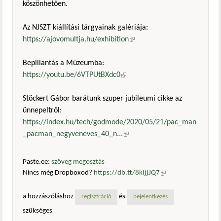
köszönhetően.
Az NJSZT kiállítási tárgyainak galériája:
https://ajovomultja.hu/exhibition
(külső hivatkozás)
Bepillantás a Múzeumba:
https://youtu.be/6VTPUtBXdc0
(külső hivatkozás)
Stöckert Gábor barátunk szuper jubileumi cikke az
ünnepeltről:
https://index.hu/tech/godmode/2020/05/21/pac_man
_pacman_negyveneves_40_n...
(külső hivatkozás)
Paste.ee:
szöveg megosztás
Nincs még Dropboxod?
https://db.tt/8kIjjJQ7
(külső
hivatkozás)
a hozzászóláshoz
és
regisztráció
bejelentkezés
szükséges