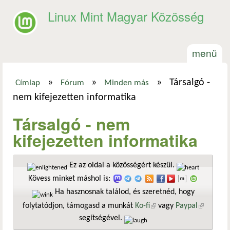
Ugrás a tartalomra
Linux Mint Magyar Közösség
menü
»
»
»
Társalgó -
Címlap
Fórum
Minden más
Jelenlegi hely
nem kifejezetten informatika
Társalgó - nem
kifejezetten informatika
Ez az oldal a közösségért készül.
Kövess minket máshol is:
Ha hasznosnak találod, és szeretnéd, hogy
folytatódjon, támogasd a munkát
Ko-fi
(külső hivatkozás)
vagy
Paypal
(külső
segítségével.
hivatkozá