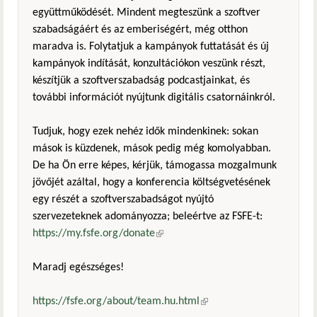
együttműködését. Mindent megteszünk a szoftver
szabadságáért és az emberiségért, még otthon
maradva is. Folytatjuk a kampányok futtatását és új
kampányok indítását, konzultációkon veszünk részt,
készítjük a szoftverszabadság podcastjainkat, és
további információt nyújtunk digitális csatornáinkról.
Tudjuk, hogy ezek nehéz idők mindenkinek: sokan
mások is küzdenek, mások pedig még komolyabban.
De ha Ön erre képes, kérjük, támogassa mozgalmunk
jövőjét azáltal, hogy a konferencia költségvetésének
egy részét a szoftverszabadságot nyújtó
szervezeteknek adományozza; beleértve az FSFE-t:
https://my.fsfe.org/donate
(külső hivatkozás)
Maradj egészséges!
https://fsfe.org/about/team.hu.html
(külső hivatkozás)