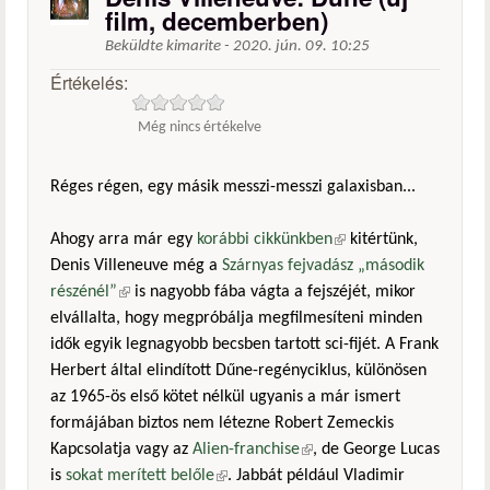
film, decemberben)
Beküldte
kimarite
-
2020. jún. 09. 10:25
Értékelés:
Még nincs értékelve
Réges régen, egy másik messzi-messzi galaxisban...
Ahogy arra már egy
korábbi cikkünkben
(külső hivatkozás)
kitértünk,
Denis Villeneuve még a
Szárnyas fejvadász „második
részénél”
(külső hivatkozás)
is nagyobb fába vágta a fejszéjét, mikor
elvállalta, hogy megpróbálja megfilmesíteni minden
idők egyik legnagyobb becsben tartott sci-fijét. A Frank
Herbert által elindított Dűne-regényciklus, különösen
az 1965-ös első kötet nélkül ugyanis a már ismert
formájában biztos nem létezne Robert Zemeckis
Kapcsolatja vagy az
Alien-franchise
(külső hivatkozás)
, de George Lucas
is
sokat merített belőle
(külső hivatkozás)
. Jabbát például Vladimir