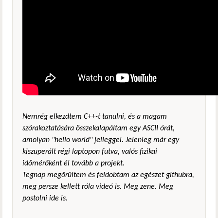
Nemrég elkezdtem C++-t tanulni, és a magam
szórakoztatására összekalapáltam egy ASCII órát,
amolyan "hello world" jelleggel. Jelenleg már egy
kiszuperált régi laptopon futva, valós fizikai
időmérőként él tovább a projekt.
Tegnap megőrültem és feldobtam az egészet githubra,
meg persze kellett róla videó is. Meg zene. Meg
postolni ide is.