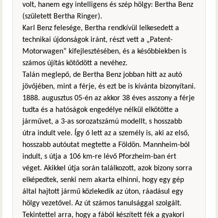
volt, hanem egy intelligens és szép hölgy: Bertha Benz
(született Bertha Ringer).
Karl Benz felesége, Bertha rendkívül lelkesedett a
technikai újdonságok iránt, részt vett a „Patent-
Motorwagen” kifejlesztésében, és a későbbiekben is
számos újítás kötődött a nevéhez.
Talán meglepő, de Bertha Benz jobban hitt az autó
jövőjében, mint a férje, és ezt be is kívánta bizonyítani.
1888. augusztus 05-én az akkor 38 éves asszony a férje
tudta és a hatóságok engedélye nélkül elkötötte a
járművet, a 3-as sorozatszámú modellt, s hosszabb
útra indult vele. Így ő lett az a személy is, aki az első,
hosszabb autóutat megtette a Földön. Mannheim-ból
indult, s útja a 106 km-re lévő Pforzheim-ban ért
véget. Akikkel útja során találkozott, azok bizony sorra
elképedtek, senki nem akarta elhinni, hogy egy gép
által hajtott jármű közlekedik az úton, ráadásul egy
hölgy vezetővel. Az út számos tanulsággal szolgált.
Tekintettel arra, hogy a fából készített fék a gyakori