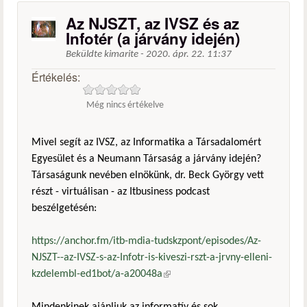
Az NJSZT, az IVSZ és az
Infotér (a járvány idején)
Beküldte
kimarite
-
2020. ápr. 22. 11:37
Értékelés:
Még nincs értékelve
Mivel segít az IVSZ, az Informatika a Társadalomért
Egyesület és a Neumann Társaság a járvány idején?
Társaságunk nevében elnökünk, dr. Beck György vett
részt - virtuálisan - az Itbusiness podcast
beszélgetésén:
https://anchor.fm/itb-mdia-tudskzpont/episodes/Az-
NJSZT--az-IVSZ-s-az-Infotr-is-kiveszi-rszt-a-jrvny-elleni-
kzdelembl-ed1bot/a-a20048a
(külső hivatkozás)