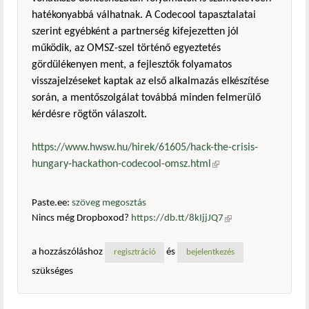
hatékonyabbá válhatnak. A Codecool tapasztalatai
szerint egyébként a partnerség kifejezetten jól
működik, az OMSZ-szel történő egyeztetés
gördülékenyen ment, a fejlesztők folyamatos
visszajelzéseket kaptak az első alkalmazás elkészítése
során, a mentőszolgálat továbbá minden felmerülő
kérdésre rögtön válaszolt.
https://www.hwsw.hu/hirek/61605/hack-the-crisis-
hungary-hackathon-codecool-omsz.html
(külső hivatkozás)
Paste.ee:
szöveg megosztás
Nincs még Dropboxod?
https://db.tt/8kIjjJQ7
(külső
hivatkozás)
a hozzászóláshoz
és
regisztráció
bejelentkezés
szükséges