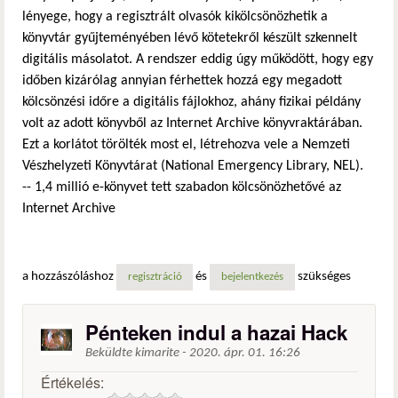
lényege, hogy a regisztrált olvasók kikölcsönözhetik a
könyvtár gyűjteményében lévő kötetekről készült szkennelt
digitális másolatot. A rendszer eddig úgy működött, hogy egy
időben kizárólag annyian férhettek hozzá egy megadott
kölcsönzési időre a digitális fájlokhoz, ahány fizikai példány
volt az adott könyvből az Internet Archive könyvraktárában.
Ezt a korlátot törölték most el, létrehozva vele a Nemzeti
Vészhelyzeti Könyvtárat (National Emergency Library, NEL).
-- 1,4 millió e-könyvet tett szabadon kölcsönözhetővé az
Internet Archive
a hozzászóláshoz
és
szükséges
regisztráció
bejelentkezés
Pénteken indul a hazai Hack
Beküldte
kimarite
-
2020. ápr. 01. 16:26
Értékelés: