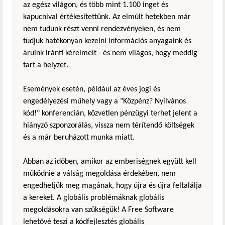
az egész világon, és több mint 1.100 inget és
kapucnival értékesítettünk. Az elmúlt hetekben már
nem tudunk részt venni rendezvényeken, és nem
tudjuk hatékonyan kezelni információs anyagaink és
áruink iránti kérelmeit - és nem világos, hogy meddig
tart a helyzet.
Események esetén, például az éves jogi és
engedélyezési műhely vagy a "Közpénz? Nyilvános
kód!" konferencián, közvetlen pénzügyi terhet jelent a
hiányzó szponzorálás, vissza nem térítendő költségek
és a már beruházott munka miatt.
Abban az időben, amikor az emberiségnek együtt kell
működnie a válság megoldása érdekében, nem
engedhetjük meg magának, hogy újra és újra feltalálja
a kereket. A globális problémáknak globális
megoldásokra van szükségük! A Free Software
lehetővé teszi a kódfejlesztés globális