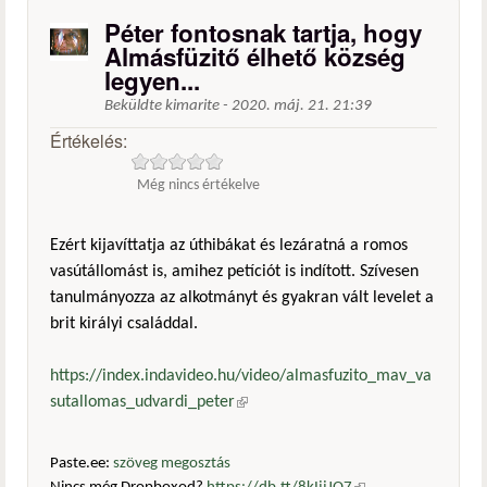
Péter fontosnak tartja, hogy
Almásfüzitő élhető község
legyen...
Beküldte
kimarite
-
2020. máj. 21. 21:39
Értékelés:
Még nincs értékelve
Ezért kijavíttatja az úthibákat és lezáratná a romos
vasútállomást is, amihez petíciót is indított. Szívesen
tanulmányozza az alkotmányt és gyakran vált levelet a
brit királyi családdal.
https://index.indavideo.hu/video/almasfuzito_mav_va
sutallomas_udvardi_peter
(külső hivatkozás)
Paste.ee:
szöveg megosztás