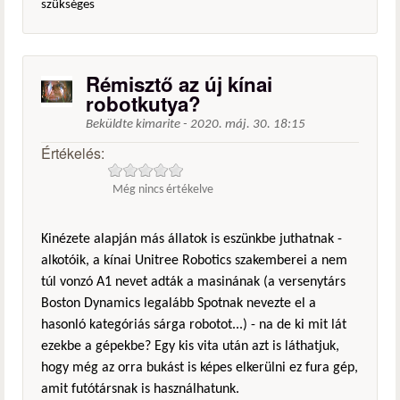
szükséges
Rémisztő az új kínai
robotkutya?
Beküldte
kimarite
-
2020. máj. 30. 18:15
Értékelés:
Még nincs értékelve
Kinézete alapján más állatok is eszünkbe juthatnak -
alkotóik, a kínai Unitree Robotics szakemberei a nem
túl vonzó A1 nevet adták a masinának (a versenytárs
Boston Dynamics legalább Spotnak nevezte el a
hasonló kategóriás sárga robotot...) - na de ki mit lát
ezekbe a gépekbe? Egy kis vita után azt is láthatjuk,
hogy még az orra bukást is képes elkerülni ez fura gép,
amit futótársnak is használhatunk.