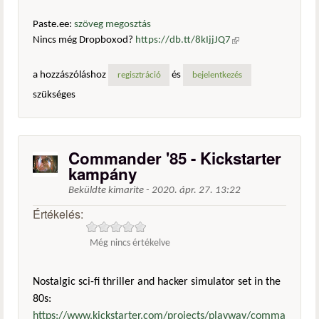
Paste.ee:
szöveg megosztás
Nincs még Dropboxod?
https://db.tt/8kIjjJQ7
(külső
hivatkozás)
a hozzászóláshoz
és
regisztráció
bejelentkezés
szükséges
Commander '85 - Kickstarter
kampány
Beküldte
kimarite
-
2020. ápr. 27. 13:22
Értékelés:
Még nincs értékelve
Nostalgic sci-fi thriller and hacker simulator set in the
80s:
https://www.kickstarter.com/projects/playway/comma