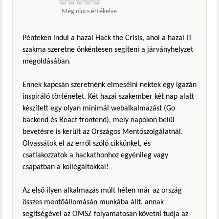
Még nincs értékelve
Pénteken indul a hazai Hack the Crisis, ahol a hazai IT
szakma szeretne önkéntesen segíteni a járványhelyzet
megoldásában.
Ennek kapcsán szeretnénk elmesélni nektek egy igazán
inspiráló történetet. Két hazai szakember két nap alatt
készített egy olyan minimál webalkalmazást (Go
backend és React frontend), mely napokon belül
bevetésre is került az Országos Mentőszolgálatnál.
Olvassátok el az erről szóló cikkünket, és
csatlakozzatok a hackathonhoz egyénileg vagy
csapatban a kollégáitokkal!
Az első ilyen alkalmazás múlt héten már az ország
összes mentőállomásán munkába állt, annak
segítségével az OMSZ folyamatosan követni tudja az