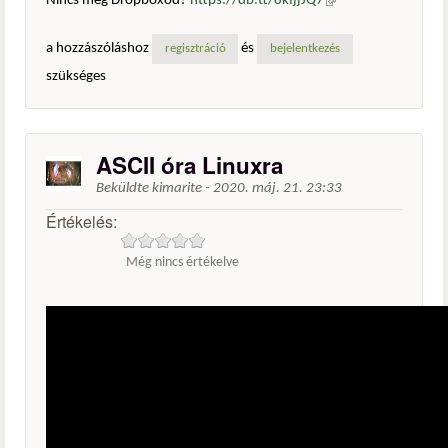
Nincs még Dropboxod?
https://db.tt/8kIjjJQ7
(külső
hivatkozás)
a hozzászóláshoz
és
regisztráció
bejelentkezés
szükséges
ASCII óra Linuxra
Beküldte
kimarite
-
2020. máj. 21. 23:33
Értékelés:
Még nincs értékelve