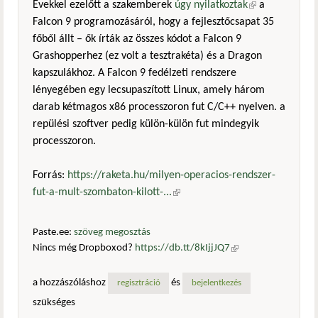
Évekkel ezelőtt a szakemberek
úgy nyilatkoztak
(külső
a
Falcon 9 programozásáról, hogy a fejlesztőcsapat 35
hivatkozás)
főből állt – ők írták az összes kódot a Falcon 9
Grashopperhez (ez volt a tesztrakéta) és a Dragon
kapszulákhoz. A Falcon 9 fedélzeti rendszere
lényegében egy lecsupaszított Linux, amely három
darab kétmagos x86 processzoron fut C/C++ nyelven. a
repülési szoftver pedig külön-külön fut mindegyik
processzoron.
Forrás:
https://raketa.hu/milyen-operacios-rendszer-
fut-a-mult-szombaton-kilott-...
(külső hivatkozás)
Paste.ee:
szöveg megosztás
Nincs még Dropboxod?
https://db.tt/8kIjjJQ7
(külső
hivatkozás)
a hozzászóláshoz
és
regisztráció
bejelentkezés
szükséges