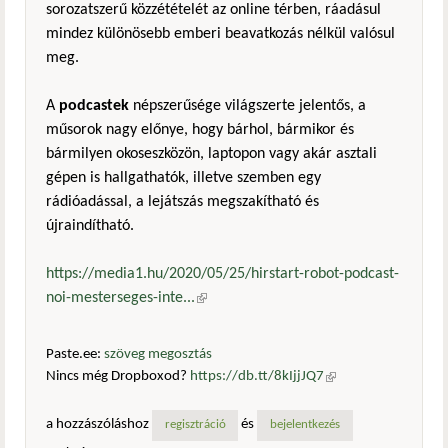
sorozatszerű közzétételét az online térben, ráadásul
mindez különösebb emberi beavatkozás nélkül valósul
meg.
A
podcastek
népszerűsége világszerte jelentős, a
műsorok nagy előnye, hogy bárhol, bármikor és
bármilyen okoseszközön, laptopon vagy akár asztali
gépen is hallgathatók, illetve szemben egy
rádióadással, a lejátszás megszakítható és
újraindítható.
https://media1.hu/2020/05/25/hirstart-robot-podcast-
noi-mesterseges-inte...
(külső hivatkozás)
Paste.ee:
szöveg megosztás
Nincs még Dropboxod?
https://db.tt/8kIjjJQ7
(külső
hivatkozás)
a hozzászóláshoz
és
regisztráció
bejelentkezés