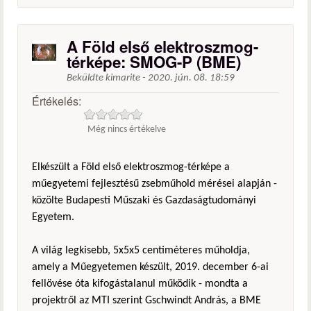
A Föld első elektroszmog-
térképe: SMOG-P (BME)
Beküldte
kimarite
-
2020. jún. 08. 18:59
Értékelés:
Még nincs értékelve
Elkészült a Föld első elektroszmog-térképe a
műegyetemi fejlesztésű zsebműhold mérései alapján -
közölte Budapesti Műszaki és Gazdaságtudományi
Egyetem.
A világ legkisebb, 5x5x5 centiméteres műholdja,
amely a Műegyetemen készült, 2019. december 6-ai
fellövése óta kifogástalanul működik - mondta a
projektről az MTI szerint Gschwindt András, a BME