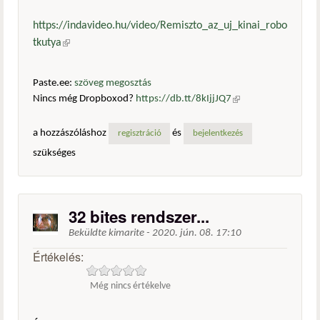
https://indavideo.hu/video/Remiszto_az_uj_kinai_robo
tkutya
(külső hivatkozás)
Paste.ee:
szöveg megosztás
Nincs még Dropboxod?
https://db.tt/8kIjjJQ7
(külső
hivatkozás)
a hozzászóláshoz
és
regisztráció
bejelentkezés
szükséges
32 bites rendszer...
Beküldte
kimarite
-
2020. jún. 08. 17:10
Értékelés:
Még nincs értékelve