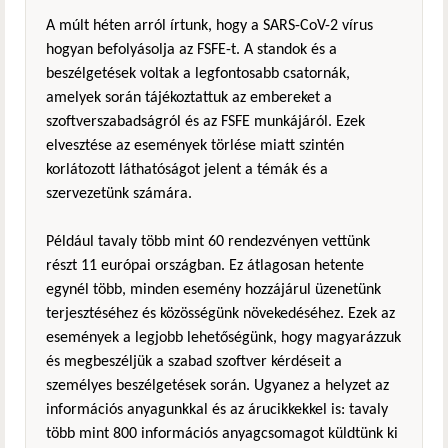
A múlt héten arról írtunk, hogy a SARS-CoV-2 vírus
hogyan befolyásolja az FSFE-t. A standok és a
beszélgetések voltak a legfontosabb csatornák,
amelyek során tájékoztattuk az embereket a
szoftverszabadságról és az FSFE munkájáról. Ezek
elvesztése az események törlése miatt szintén
korlátozott láthatóságot jelent a témák és a
szervezetünk számára.
Például tavaly több mint 60 rendezvényen vettünk
részt 11 európai országban. Ez átlagosan hetente
egynél több, minden esemény hozzájárul üzenetünk
terjesztéséhez és közösségünk növekedéséhez. Ezek az
események a legjobb lehetőségünk, hogy magyarázzuk
és megbeszéljük a szabad szoftver kérdéseit a
személyes beszélgetések során. Ugyanez a helyzet az
információs anyagunkkal és az árucikkekkel is: tavaly
több mint 800 információs anyagcsomagot küldtünk ki