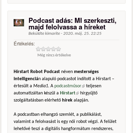
Podcast adás: MI szerkeszti,
majd felolvassa a híreket
Beküldte
kimarite
-
2020. máj. 25. 22:25
Értékelés:
Még nincs értékelve
Hírstart Robot Podcast
néven
mesterséges
intelligenciá
n alapuló podcastot indított a Hírstart –
értesült a
Media1
. A
podcastműsor
(külső hivatkozás)
teljesen
automatizáltan készül a
Hírstart
(külső hivatkozás)
hírgyűjtő
szolgáltatásban elérhető
hírek
alapján.
A podcastban elhangzó szemlét, a publikálást,
valamint a felolvasást is egy női robot végzi. A felület
lehetővé teszi a digitális hangformátum rendszeres,