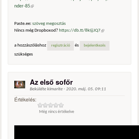
nder-85
(külső hivatkozás)
Paste.ee:
szöveg megosztás
Nincs még Dropboxod?
https://db.tt/8kIjjJQ7
(külső
hivatkozás)
a hozzászóláshoz
és
regisztráció
bejelentkezés
szükséges
Az első sofőr
Beküldte
kimarite
-
2020. máj. 05. 09:11
Értékelés:
Még nincs értékelve