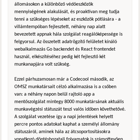
állomásokon a különböző védőeszközök
mennyiségének alakulását, és proaktívan meg tudja
tenni a szükséges lépéseket az eszközök pótlására - a
villámtempóban fejlesztett, néhány nap alatt
bevezetett appnak hála szolgálat reagálóképessége is
felgyorsul. Az összetett adatrögzítő felületet kínáló
webalkalmazás Go backendet és React frontendet
használ, elkészítéséhez pedig két fejlesztő két
munkanapjára volt szükség.
Ezzel párhuzamosan már a Codecool második, az
OMSZ munkatársait célzó alkalmazása is a csőben
van: a néhány napon belül rajtoló app a
mentőszolgálat mintegy 8000 munkatársának aktuális
munkavégzési státuszát teszi valós időben követhetővé.
A szolgálat vezetése így a napi jelentések helyett
percre pontos adatokat kaphat a személyi állomány
státuszáról, aminek hála az átcsoportosításokra
vonatkozó döntéshozatali folyamatok is számottevően