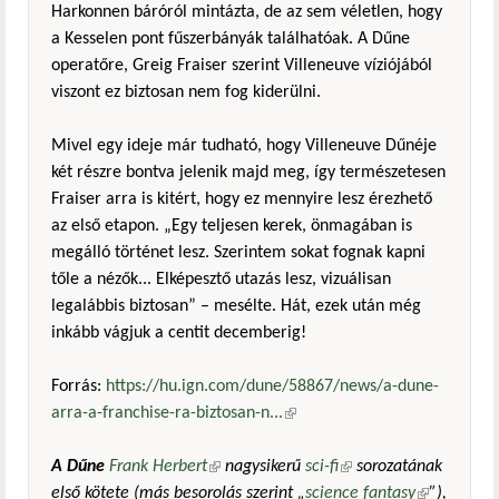
Harkonnen báróról mintázta, de az sem véletlen, hogy
a Kesselen pont fűszerbányák találhatóak. A Dűne
operatőre, Greig Fraiser szerint Villeneuve víziójából
viszont ez biztosan nem fog kiderülni.
Mivel egy ideje már tudható, hogy Villeneuve Dűnéje
két részre bontva jelenik majd meg, így természetesen
Fraiser arra is kitért, hogy ez mennyire lesz érezhető
az első etapon. „Egy teljesen kerek, önmagában is
megálló történet lesz. Szerintem sokat fognak kapni
tőle a nézők... Elképesztő utazás lesz, vizuálisan
legalábbis biztosan” – mesélte. Hát, ezek után még
inkább vágjuk a centit decemberig!
Forrás:
https://hu.ign.com/dune/58867/news/a-dune-
arra-a-franchise-ra-biztosan-n...
(külső hivatkozás)
A Dűne
Frank Herbert
(külső hivatkozás)
nagysikerű
sci-fi
(külső hivatkozás)
sorozatának
első kötete (más besorolás szerint „
science fantasy
(külső
”),