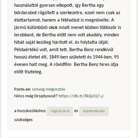
használattól gyorsan elkopott, így Bertha egy
bőrdarabot rögzített a szerkezetre, ezzel nem csak az
élettartamot, hanem a fékhatást is megnövelte. A
jármű különböző okok miatt menet közben többször is
lerobbant, de Bertha előtt nem volt akadály, minden
hibát saját kezűleg hárított el, és folytatta útját.
Példaértékű volt, amit tett. Bertha Benz rendkívül
hosszú életet élt, 1849-ben született és 1944-ben, 95
évesen halt meg. A rövidfilm Bertha Benz híres útja
előtt tiszteleg.
Paste.ee:
szöveg megosztás
Nincs még Dropboxod?
https://db.tt/8kIjjJQ7
(külső
hivatkozás)
a hozzászóláshoz
és
regisztráció
bejelentkezés
szükséges