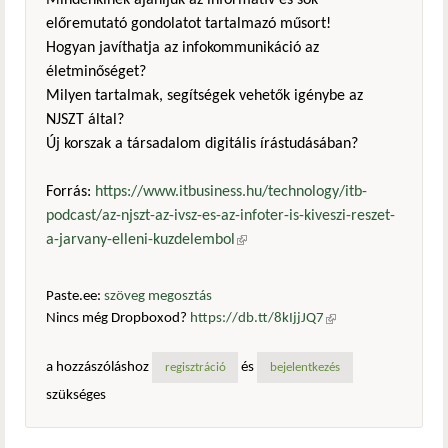
Mindenkinek ajánljuk az informatív és sok
előremutató gondolatot tartalmazó műsort!
Hogyan javíthatja az infokommunikáció az
életminőséget?
Milyen tartalmak, segítségek vehetők igénybe az
NJSZT által?
Új korszak a társadalom digitális írástudásában?
Forrás:
https://www.itbusiness.hu/technology/itb-
podcast/az-njszt-az-ivsz-es-az-infoter-is-kiveszi-reszet-
a-jarvany-elleni-kuzdelembol
(külső hivatkozás)
Paste.ee:
szöveg megosztás
Nincs még Dropboxod?
https://db.tt/8kIjjJQ7
(külső
hivatkozás)
a hozzászóláshoz
és
regisztráció
bejelentkezés
szükséges