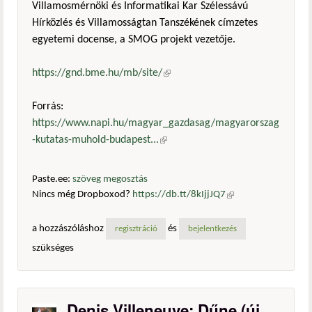
Villamosmérnöki és Informatikai Kar Szélessávú
Hírközlés és Villamosságtan Tanszékének címzetes
egyetemi docense, a SMOG projekt vezetője.
https://gnd.bme.hu/mb/site/
(külső hivatkozás)
Forrás:
https://www.napi.hu/magyar_gazdasag/magyarorszag
-kutatas-muhold-budapest...
(külső hivatkozás)
Paste.ee:
szöveg megosztás
Nincs még Dropboxod?
https://db.tt/8kIjjJQ7
(külső
hivatkozás)
a hozzászóláshoz
és
regisztráció
bejelentkezés
szükséges
Denis Villeneuve: Dűne (új