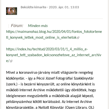
Beküldte
kimarite
-
2020. ápr. 01. 13:03
Fórum:
Minden más
https://maimanohaz.blog.hu/2020/04/01/fontos_fototortene
ti_konyvek_lettek_most_online_is_elerhetok
(külső hivatkozás)
https://index.hu/techtud/2020/03/31/1_4_millio_e-
konyvet_tett_szabadon_kolcsonozhetove_az_internet_archiv
e/
(külső hivatkozás)
Mivel a koronavírus-járvány miatt világszerte rengeteg
közkönyvtár. - így a Pécsi József Fotográfiai Szakkönyvtár
(szerk.) - is bezárni kényszerült, az online könyvtárként is
működő Internet Archive működtetői úgy döntöttek, hogy
ideiglenesen megszüntetik a működésük alapját képező,
példányszámhoz kötött korlátozást. Az Internet Archive
könyvtárprojektje, a Nyitott Könyvtár (Open Library, OL)