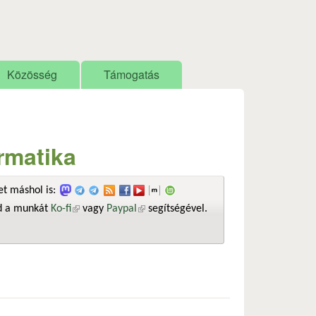
Közösség
Támogatás
ormatika
t máshol is:
sd a munkát
Ko-fi
(külső hivatkozás)
vagy
Paypal
(külső hivatkozás)
segítségével.