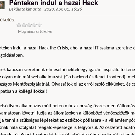
Pénteken indul a hazai Hack
Beküldte
kimarite
-
2020. ápr. 01. 16:26
tékelés:
Még nincs értékelve
teken indul a hazai Hack the Crisis, ahol a hazai IT szakma szeretne 
goldásában.
ek kapcsán szeretnénk elmesélni nektek egy igazán inspiráló történet
y olyan minimál webalkalmazást (Go backend és React frontend), mely
zágos Mentőszolgálatnál. Olvassátok el az erről szóló cikkünket, és 
patban a kollégáitokkal!
 első ilyen alkalmazás múlt héten már az ország összes mentőállomá
lyamatosan követni tudja az állomásokon a különböző védőeszközök m
ja tenni a szükséges lépéseket az eszközök pótlására - a villámtempób
nak hála szolgálat reagálóképessége is felgyorsul. Az összetett adat