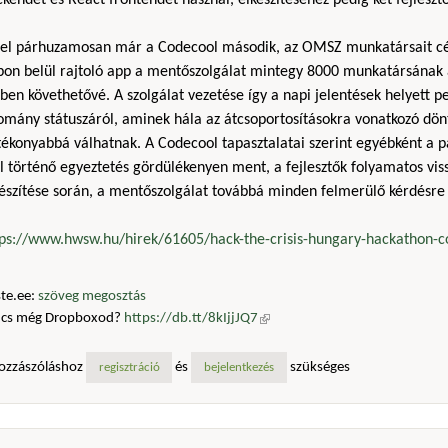
kendet és React frontendet használ, elkészítéséhez pedig két fejleszt
zel párhuzamosan már a Codecool második, az OMSZ munkatársait cél
pon belül rajtoló app a mentőszolgálat mintegy 8000 munkatársának a
ben követhetővé. A szolgálat vezetése így a napi jelentések helyett 
lomány státuszáról, aminek hála az átcsoportosításokra vonatkozó dön
ékonyabbá válhatnak. A Codecool tapasztalatai szerint egyébként a p
l történő egyeztetés gördülékenyen ment, a fejlesztők folyamatos vis
észítése során, a mentőszolgálat továbbá minden felmerülő kérdésre 
tps://www.hwsw.hu/hirek/61605/hack-the-crisis-hungary-hackathon-
te.ee:
szöveg megosztás
ncs még Dropboxod?
https://db.tt/8kIjjJQ7
(külső hivatkozás)
ozzászóláshoz
és
szükséges
regisztráció
bejelentkezés