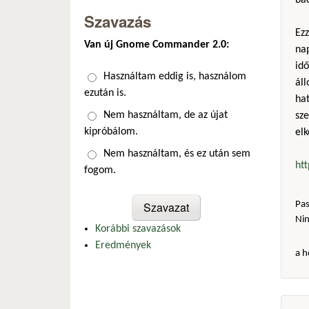
bac
Szavazás
Ez
Van új Gnome Commander 2.0:
na
idő
Választások
Használtam eddig is, használom
ál
ezután is.
hat
Nem használtam, de az újat
sze
kipróbálom.
elk
Nem használtam, és ez után sem
ht
fogom.
Pas
Ni
Korábbi szavazások
Eredmények
a h