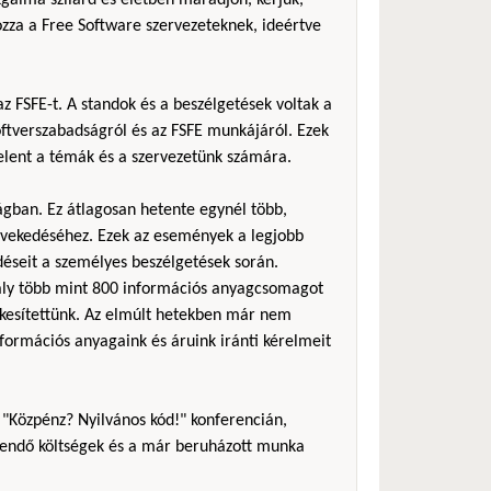
zza a Free Software szervezeteknek, ideértve
z FSFE-t. A standok és a beszélgetések voltak a
ftverszabadságról és az FSFE munkájáról. Ezek
jelent a témák és a szervezetünk számára.
ágban. Ez átlagosan hetente egynél több,
övekedéséhez. Ezek az események a legjobb
éseit a személyes beszélgetések során.
avaly több mint 800 információs anyagcsomagot
tékesítettünk. Az elmúlt hetekben már nem
formációs anyagaink és áruink iránti kérelmeit
 "Közpénz? Nyilvános kód!" konferencián,
rítendő költségek és a már beruházott munka