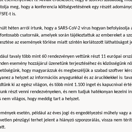
ntolja meg, hogy a konferencia költségvetésének egy részét adományo
FSFE-t is.
últ héten arról írtunk, hogy a SARS-CoV-2 vírus hogyan befolyásolja a
gfontosabb csatornák, amelyek során tájékoztattuk az embereket a szo
esztése az események törlése miatt szintén korlátozott láthatóságot 
dául tavaly több mint 60 rendezvényen vettünk részt 11 európai orsz
nden esemény hozzájárul üzenetünk terjesztéséhez és közösségünk n
hetőségünk, hogy magyarázzuk és megbeszéljük a szabad szoftver kérd
yanez a helyzet az információs anyagunkkal és az árucikkekkel is: t
dtünk ki az egész világon, és több mint 1.100 inget és kapucnival ér
unk részt venni rendezvényeken, és nem tudjuk hatékonyan kezelni in
s nem világos, hogy meddig tart a helyzet.
emények esetén, például az éves jogi és engedélyezési műhely vagy a
vetlen pénzügyi terhet jelent a hiányzó szponzorálás, vissza nem té
tt.