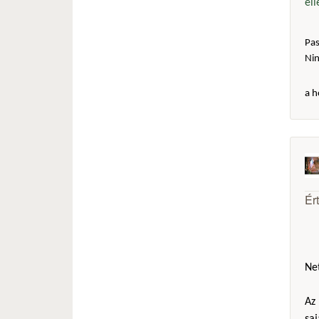
el
Pas
Ni
a h
Ér
Net
Az 
sa