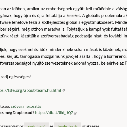
ban az időben, amikor az emberiségnek együtt kell működnie a vál
ának, hogy újra és újra feltalálja a kereket. A globális problémákn
tware lehetővé teszi a kódfejlesztés globális együttműködését. Mind
beriségért, még otthon maradva is. Folytatjuk a kampányok futtatásá
zünk részt, készítjük a szoftverszabadság podcastjainkat, és további i
djuk, hogy ezek nehéz idők mindenkinek: sokan mások is küzdenek, 
es, kérjük, támogassa mozgalmunk jövőjét azáltal, hogy a konferenci
oftverszabadságot nyújtó szervezeteknek adományozza; beleértve az F
radj egészséges!
tps://fsfe.org/about/team.hu.html
(külső hivatkozás)
te.ee:
szöveg megosztás
ncs még Dropboxod?
https://db.tt/8kIjjJQ7
(külső hivatkozás)
ozzászóláshoz
és
szükséges
regisztráció
bejelentkezés