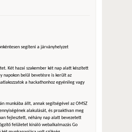
önkéntesen segíteni a járványhelyzet
et. Két hazai szakember két nap alatt készített
 napokon belül bevetésre is került az
csatlakozzatok a hackathonhoz egyénileg vagy
sán munkába állt, annak segítségével az OMSZ
ennyiségének alakulását, és proaktívan meg
an fejlesztett, néhány nap alatt bevezetett
rögzítő felületet kínáló webalkalmazás Go