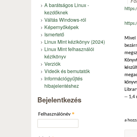
Fó
A barátságos Linux -
https
kezdőknek
Váltás Windows-ról
https
Képernyőképek
Ismertető
Mivel 
Linux Mint kézikönyv (2024)
bezárn
Linux Mint felhasználói
megszü
kézikönyv
Könyvt
Verziók
készül
Videók és bemutatók
megado
Információgyűjtés
könyvr
hibajelentéshez
Librar
-- 1,4
Bejelentkezés
*
Felhasználónév
a hozz