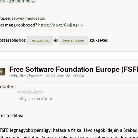
leni-kuzdelembol
(külső hivatkozás)
te.ee:
szöveg megosztás
ncs még Dropboxod?
https://db.tt/8kIjjJQ7
(külső hivatkozás)
ozzászóláshoz
és
szükséges
regisztráció
bejelentkezés
Free Software Foundation Europe (FSF
Beküldte
kimarite
-
2020. ápr. 26. 20:34
tékelés:
Még nincs értékelve
es fordítás:
FSFE legnagyobb pénzügyi hatása a fizikai távolságok idején a Szabad
ját eseményeinket is. Annak érdekében, hogy a szoftverszabadság moz