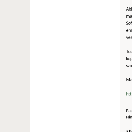
Ab
mag
Sof
em
ves
Tu
kép
sz
Ma
ht
Pas
Ni
a h