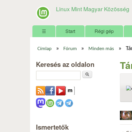
Linux Mint Magyar Közösség
Főmenü
☰
Start
Régi gép
»
»
»
Tá
Címlap
Fórum
Minden más
Jelenlegi hely
Tá
Keresés az oldalon
Keresés
Ismertetők