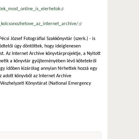
tek_most_online_is_elerhetok
(külső hivatkozás)
_kolcsonozhetove_az_internet_archive/
(külső hivatkozás)
csi József Fotográfiai Szakkönyvtár (szerk.) - is
ödtetői úgy döntöttek, hogy ideiglenesen
. Az Internet Archive könyvtárprojektje, a Nyitott
zhetik a könyvtár gyűjteményében lévő kötetekről
 egy időben kizárólag annyian férhettek hozzá egy
az adott könyvből az Internet Archive
i Vészhelyzeti Könyvtárat (National Emergency