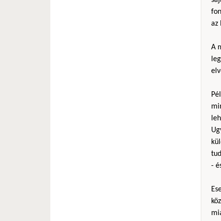
fo
az 
A m
le
elv
Pél
mi
le
Ug
kül
tud
- é
Es
köz
mia