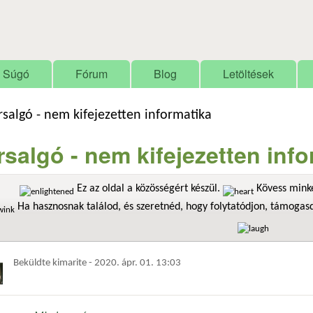
Ugrás a tartalomra
Súgó
Fórum
Blog
Letöltések
rsalgó - nem kifejezetten informatika
rsalgó - nem kifejezetten inf
Ez az oldal a közösségért készül.
Kövess minke
Ha hasznosnak találod, és szeretnéd, hogy folytatódjon, támoga
Beküldte
kimarite
-
2020. ápr. 01. 13:03