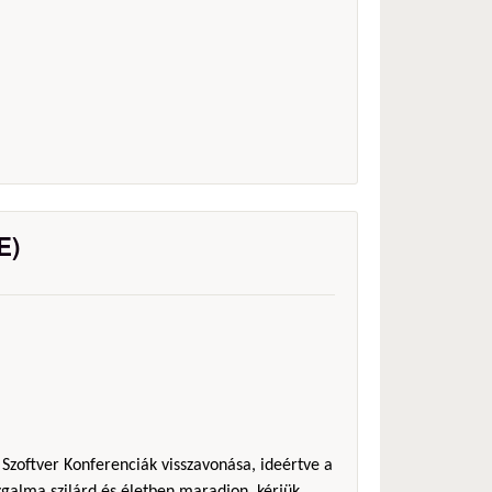
E)
 Szoftver Konferenciák visszavonása, ideértve a
galma szilárd és életben maradjon, kérjük,