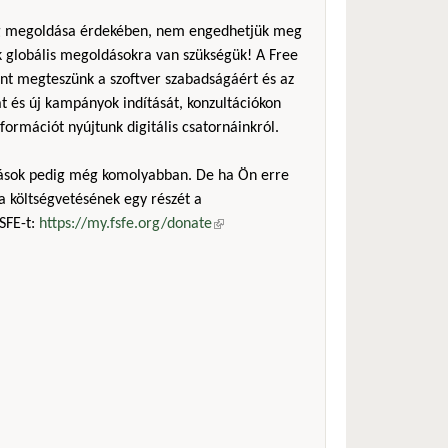
ság megoldása érdekében, nem engedhetjük meg
ak globális megoldásokra van szükségük! A Free
ent megteszünk a szoftver szabadságáért és az
t és új kampányok indítását, konzultációkon
nformációt nyújtunk digitális csatornáinkról.
mások pedig még komolyabban. De ha Ön erre
a költségvetésének egy részét a
SFE-t:
https://my.fsfe.org/donate
(külső hivatkozás)