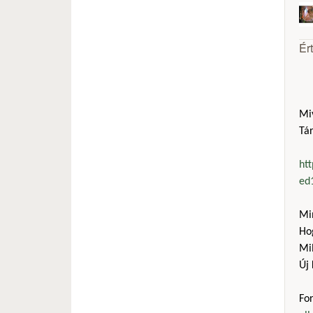
Ér
Mi
Tár
htt
ed
Mi
Ho
Mil
Új 
Fo