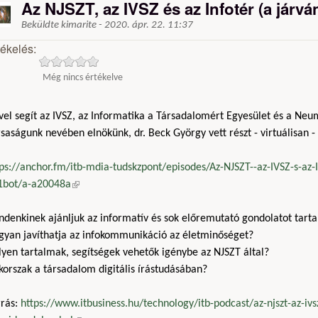
Az NJSZT, az IVSZ és az Infotér (a járvá
Beküldte
kimarite
-
2020. ápr. 22. 11:37
tékelés:
Még nincs értékelve
vel segít az IVSZ, az Informatika a Társadalomért Egyesület és a Neu
saságunk nevében elnökünk, dr. Beck György vett részt - virtuálisan -
ps://anchor.fm/itb-mdia-tudskzpont/episodes/Az-NJSZT--az-IVSZ-s-az-In
1bot/a-a20048a
(külső hivatkozás)
ndenkinek ajánljuk az informatív és sok előremutató gondolatot tart
gyan javíthatja az infokommunikáció az életminőséget?
yen tartalmak, segítségek vehetők igénybe az NJSZT által?
korszak a társadalom digitális írástudásában?
rrás:
https://www.itbusiness.hu/technology/itb-podcast/az-njszt-az-ivsz