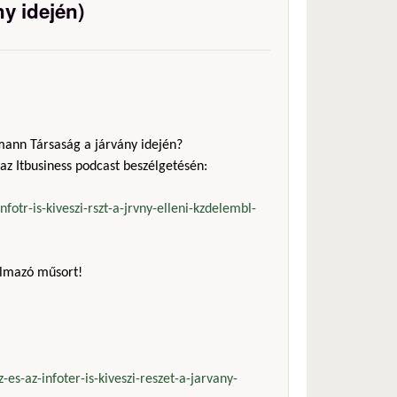
ny idején)
mann Társaság a járvány idején?
 az Itbusiness podcast beszélgetésén:
fotr-is-kiveszi-rszt-a-jrvny-elleni-kzdelembl-
almazó műsort!
-es-az-infoter-is-kiveszi-reszet-a-jarvany-