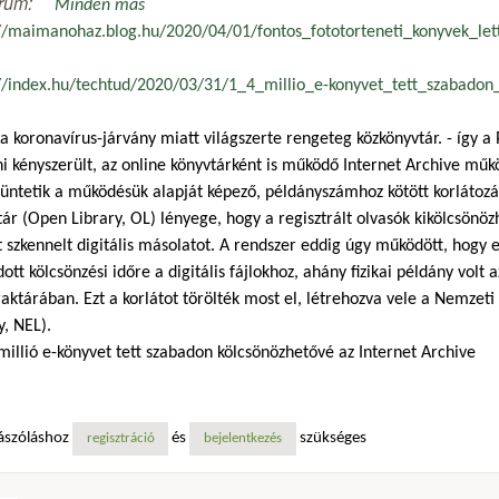
rum:
Minden más
://maimanohaz.blog.hu/2020/04/01/fontos_fototorteneti_konyvek_let
://index.hu/techtud/2020/03/31/1_4_millio_e-konyvet_tett_szabadon
a koronavírus-járvány miatt világszerte rengeteg közkönyvtár. - így a Pé
i kényszerült, az online könyvtárként is működő Internet Archive műk
ntetik a működésük alapját képező, példányszámhoz kötött korlátozást
ár (Open Library, OL) lényege, hogy a regisztrált olvasók kikölcsönö
t szkennelt digitális másolatot. A rendszer eddig úgy működött, hogy
tt kölcsönzési időre a digitális fájlokhoz, ahány fizikai példány volt 
aktárában. Ezt a korlátot törölték most el, létrehozva vele a Nemzet
y, NEL).
 millió e-könyvet tett szabadon kölcsönözhetővé az Internet Archive
ászóláshoz
és
szükséges
regisztráció
bejelentkezés