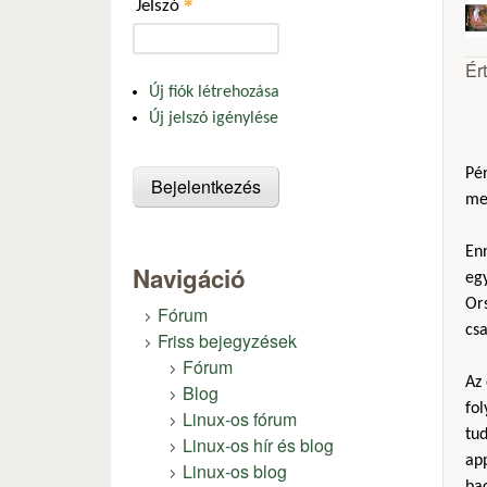
*
Jelszó
Ér
Új fiók létrehozása
Új jelszó igénylése
Pén
me
Enn
Navigáció
eg
Ors
Fórum
csa
Friss bejegyzések
Fórum
Az
Blog
fo
Linux-os fórum
tud
Linux-os hír és blog
app
Linux-os blog