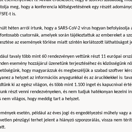
ntolja meg, hogy a konferencia költségvetésének egy részét adományo
FSFE-t is.
últ héten arról írtunk, hogy a SARS-CoV-2 vírus hogyan befolyásolja a
gfontosabb csatornák, amelyek során tájékoztattuk az embereket a szo
esztése az események törlése miatt szintén korlátozott láthatóságot 
dául tavaly több mint 60 rendezvényen vettünk részt 11 európai orsz
nden esemény hozzájárul üzenetünk terjesztéséhez és közösségünk n
hetőségünk, hogy magyarázzuk és megbeszéljük a szabad szoftver kérd
yanez a helyzet az információs anyagunkkal és az árucikkekkel is: t
dtünk ki az egész világon, és több mint 1.100 inget és kapucnival ér
unk részt venni rendezvényeken, és nem tudjuk hatékonyan kezelni in
s nem világos, hogy meddig tart a helyzet.
emények esetén, például az éves jogi és engedélyezési műhely vagy a
vetlen pénzügyi terhet jelent a hiányzó szponzorálás, vissza nem té
tt.