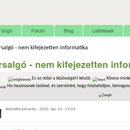
Ugrás a tartalomra
Súgó
Fórum
Blog
Letöltések
rsalgó - nem kifejezetten informatika
rsalgó - nem kifejezetten inf
Ez az oldal a közösségért készül.
Kövess minke
Ha hasznosnak találod, és szeretnéd, hogy folytatódjon, támoga
Beküldte
kimarite
-
2020. ápr. 01. 13:03