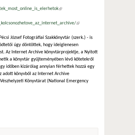
tek_most_online_is_elerhetok
(külső hivatkozás)
_kolcsonozhetove_az_internet_archive/
(külső hivatkozás)
csi József Fotográfiai Szakkönyvtár (szerk.) - is
ödtetői úgy döntöttek, hogy ideiglenesen
. Az Internet Archive könyvtárprojektje, a Nyitott
zhetik a könyvtár gyűjteményében lévő kötetekről
 egy időben kizárólag annyian férhettek hozzá egy
az adott könyvből az Internet Archive
i Vészhelyzeti Könyvtárat (National Emergency