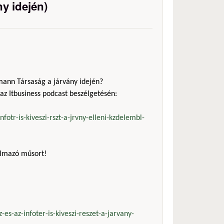
ny idején)
mann Társaság a járvány idején?
 az Itbusiness podcast beszélgetésén:
fotr-is-kiveszi-rszt-a-jrvny-elleni-kzdelembl-
almazó műsort!
-es-az-infoter-is-kiveszi-reszet-a-jarvany-