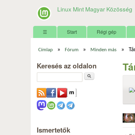
Linux Mint Magyar Közösség
Főmenü
☰
Start
Régi gép
»
»
»
Tá
Címlap
Fórum
Minden más
Jelenlegi hely
Tá
Keresés az oldalon
Keresés
Ismertetők