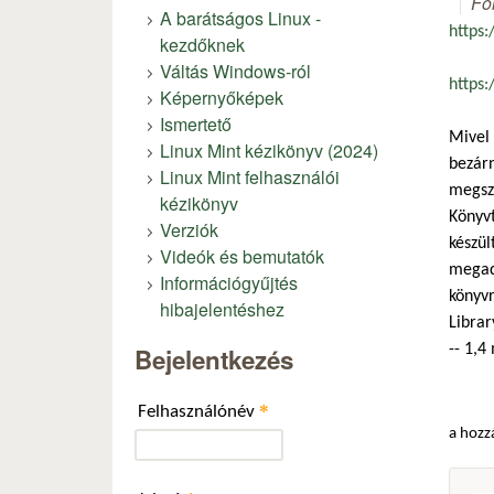
Fó
A barátságos Linux -
https
kezdőknek
Váltás Windows-ról
https
Képernyőképek
Ismertető
Mivel 
Linux Mint kézikönyv (2024)
bezárn
Linux Mint felhasználói
megszü
kézikönyv
Könyvt
Verziók
készül
Videók és bemutatók
megado
Információgyűjtés
könyvr
hibajelentéshez
Librar
-- 1,4
Bejelentkezés
*
Felhasználónév
a hozz