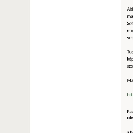
Ab
mag
Sof
em
ves
Tu
kép
sz
Ma
ht
Pas
Ni
a h