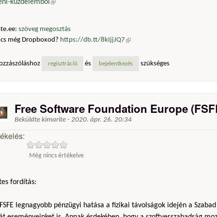
leni-kuzdelembol
(külső hivatkozás)
te.ee:
szöveg megosztás
ncs még Dropboxod?
https://db.tt/8kIjjJQ7
(külső hivatkozás)
ozzászóláshoz
és
szükséges
regisztráció
bejelentkezés
Free Software Foundation Europe (FSF
Beküldte
kimarite
-
2020. ápr. 26. 20:34
tékelés:
Még nincs értékelve
es fordítás:
FSFE legnagyobb pénzügyi hatása a fizikai távolságok idején a Szabad
ját eseményeinket is. Annak érdekében, hogy a szoftverszabadság moz