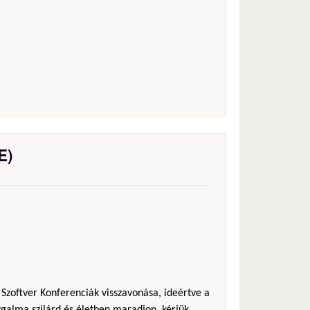
E)
 Szoftver Konferenciák visszavonása, ideértve a
galma szilárd és életben maradjon, kérjük,