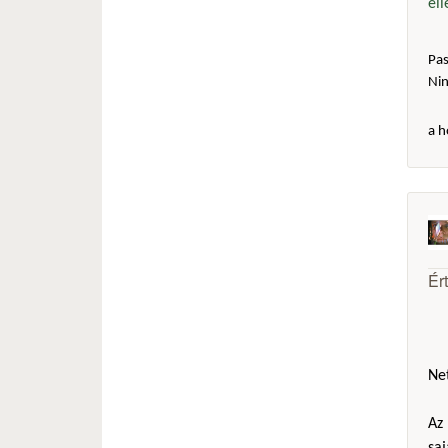
el
Pas
Ni
a h
Ér
Net
Az 
sa