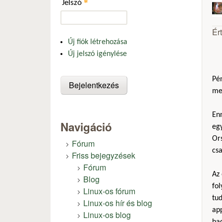
*
Jelszó
Ér
Új fiók létrehozása
Új jelszó igénylése
Pén
me
Enn
Navigáció
eg
Ors
Fórum
csa
Friss bejegyzések
Fórum
Az
Blog
fo
Linux-os fórum
tud
Linux-os hír és blog
app
Linux-os blog