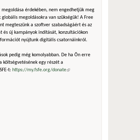
ság megoldása érdekében, nem engedhetjük meg
ak globális megoldásokra van szükségük! A Free
ent megteszünk a szoftver szabadságáért és az
t és új kampányok indítását, konzultációkon
nformációt nyújtunk digitális csatornáinkról.
mások pedig még komolyabban. De ha Ön erre
a költségvetésének egy részét a
SFE-t:
https://my.fsfe.org/donate
(külső hivatkozás)