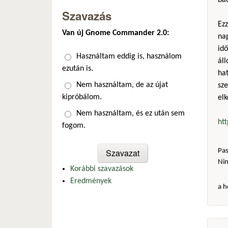
bac
Szavazás
Ez
Van új Gnome Commander 2.0:
na
idő
Választások
Használtam eddig is, használom
ál
ezután is.
hat
Nem használtam, de az újat
sze
kipróbálom.
elk
Nem használtam, és ez után sem
ht
fogom.
Pas
Ni
Korábbi szavazások
Eredmények
a h