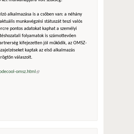
ő két munkanapjára volt szükség.
zó alkalmazása is a csőben van: a néhány
ktuális munkavégzési státuszát teszi valós
percre pontos adatokat kaphat a személyi
téshozatali folyamatok is számottevően
artnerség kifejezetten jól működik, az OMSZ-
szajelzéseket kaptak az első alkalmazás
rögtön válaszolt.
codecool-omsz.html
(külső hivatkozás)