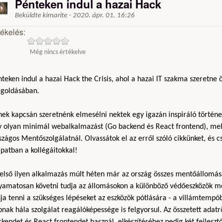
Pénteken indul a hazai Hack
Beküldte
kimarite
-
2020. ápr. 01. 16:26
tékelés:
Még nincs értékelve
teken indul a hazai Hack the Crisis, ahol a hazai IT szakma szeretne 
goldásában.
ek kapcsán szeretnénk elmesélni nektek egy igazán inspiráló történet
y olyan minimál webalkalmazást (Go backend és React frontend), mely
zágos Mentőszolgálatnál. Olvassátok el az erről szóló cikkünket, és 
patban a kollégáitokkal!
 első ilyen alkalmazás múlt héten már az ország összes mentőállomá
lyamatosan követni tudja az állomásokon a különböző védőeszközök m
ja tenni a szükséges lépéseket az eszközök pótlására - a villámtempób
nak hála szolgálat reagálóképessége is felgyorsul. Az összetett adat