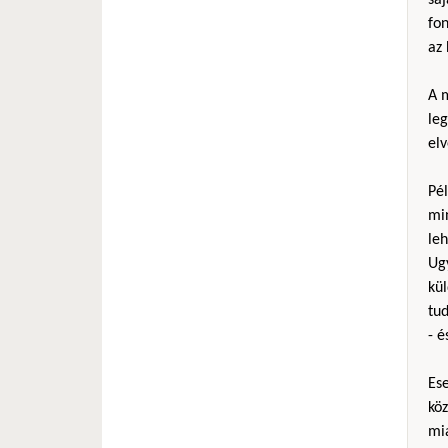
fo
az 
A m
le
elv
Pél
mi
le
Ug
kül
tud
- é
Es
köz
mia