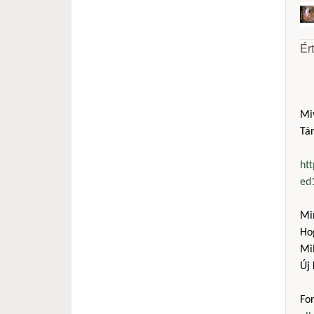
Ér
Mi
Tár
htt
ed
Mi
Ho
Mil
Új 
Fo