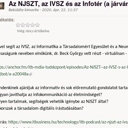
Az NJSZT, az IVSZ és az Infotér (a járvá
Beküldte
kimarite
-
2020. ápr. 22. 11:37
tékelés:
Még nincs értékelve
vel segít az IVSZ, az Informatika a Társadalomért Egyesület és a Neu
saságunk nevében elnökünk, dr. Beck György vett részt - virtuálisan -
ps://anchor.fm/itb-mdia-tudskzpont/episodes/Az-NJSZT--az-IVSZ-s-az-In
1bot/a-a20048a
(külső hivatkozás)
ndenkinek ajánljuk az informatív és sok előremutató gondolatot tart
gyan javíthatja az infokommunikáció az életminőséget?
yen tartalmak, segítségek vehetők igénybe az NJSZT által?
korszak a társadalom digitális írástudásában?
rrás:
https://www.itbusiness.hu/technology/itb-podcast/az-njszt-az-ivsz