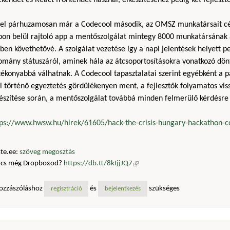
kendet és React frontendet használ, elkészítéséhez pedig két fejleszt
zel párhuzamosan már a Codecool második, az OMSZ munkatársait cél
pon belül rajtoló app a mentőszolgálat mintegy 8000 munkatársának a
ben követhetővé. A szolgálat vezetése így a napi jelentések helyett 
lomány státuszáról, aminek hála az átcsoportosításokra vonatkozó dön
ékonyabbá válhatnak. A Codecool tapasztalatai szerint egyébként a p
l történő egyeztetés gördülékenyen ment, a fejlesztők folyamatos vis
észítése során, a mentőszolgálat továbbá minden felmerülő kérdésre 
tps://www.hwsw.hu/hirek/61605/hack-the-crisis-hungary-hackathon-
te.ee:
szöveg megosztás
ncs még Dropboxod?
https://db.tt/8kIjjJQ7
(külső hivatkozás)
ozzászóláshoz
és
szükséges
regisztráció
bejelentkezés