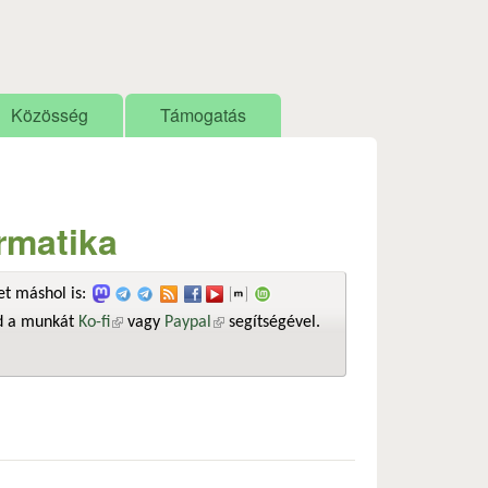
Közösség
Támogatás
ormatika
t máshol is:
sd a munkát
Ko-fi
(külső hivatkozás)
vagy
Paypal
(külső hivatkozás)
segítségével.