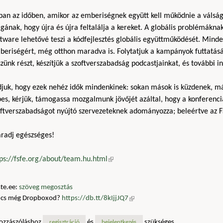
ban az időben, amikor az emberiségnek együtt kell működnie a vál
ának, hogy újra és újra feltalálja a kereket. A globális problémákn
tware lehetővé teszi a kódfejlesztés globális együttműködését. Mind
beriségért, még otthon maradva is. Folytatjuk a kampányok futtatásá
zünk részt, készítjük a szoftverszabadság podcastjainkat, és további i
djuk, hogy ezek nehéz idők mindenkinek: sokan mások is küzdenek, 
es, kérjük, támogassa mozgalmunk jövőjét azáltal, hogy a konferenci
oftverszabadságot nyújtó szervezeteknek adományozza; beleértve az F
radj egészséges!
tps://fsfe.org/about/team.hu.html
(külső hivatkozás)
te.ee:
szöveg megosztás
ncs még Dropboxod?
https://db.tt/8kIjjJQ7
(külső hivatkozás)
ozzászóláshoz
és
szükséges
regisztráció
bejelentkezés