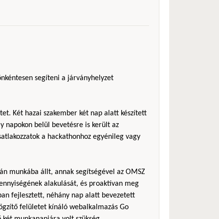
önkéntesen segíteni a járványhelyzet
et. Két hazai szakember két nap alatt készített
 napokon belül bevetésre is került az
csatlakozzatok a hackathonhoz egyénileg vagy
sán munkába állt, annak segítségével az OMSZ
ennyiségének alakulását, és proaktívan meg
an fejlesztett, néhány nap alatt bevezetett
rögzítő felületet kínáló webalkalmazás Go