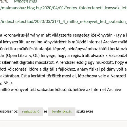
rum:
Minden más
://maimanohaz.blog.hu/2020/04/01/fontos_fototorteneti_konyvek_let
://index.hu/techtud/2020/03/31/1_4_millio_e-konyvet_tett_szabadon
a koronavírus-járvány miatt világszerte rengeteg közkönyvtár. - így a Pé
i kényszerült, az online könyvtárként is működő Internet Archive műk
ntetik a működésük alapját képező, példányszámhoz kötött korlátozást
ár (Open Library, OL) lényege, hogy a regisztrált olvasók kikölcsönö
t szkennelt digitális másolatot. A rendszer eddig úgy működött, hogy
tt kölcsönzési időre a digitális fájlokhoz, ahány fizikai példány volt 
aktárában. Ezt a korlátot törölték most el, létrehozva vele a Nemzet
y, NEL).
 millió e-könyvet tett szabadon kölcsönözhetővé az Internet Archive
ászóláshoz
és
szükséges
regisztráció
bejelentkezés