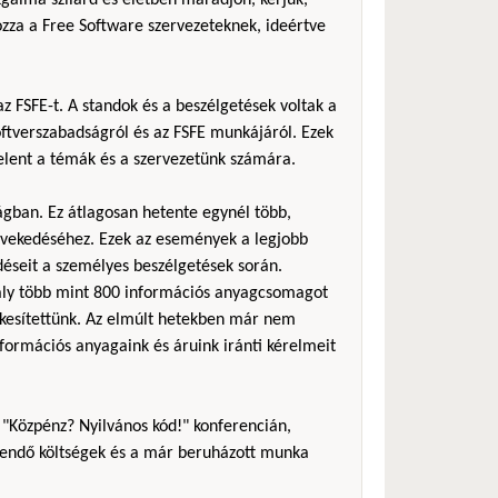
zza a Free Software szervezeteknek, ideértve
z FSFE-t. A standok és a beszélgetések voltak a
ftverszabadságról és az FSFE munkájáról. Ezek
jelent a témák és a szervezetünk számára.
ágban. Ez átlagosan hetente egynél több,
övekedéséhez. Ezek az események a legjobb
éseit a személyes beszélgetések során.
avaly több mint 800 információs anyagcsomagot
tékesítettünk. Az elmúlt hetekben már nem
formációs anyagaink és áruink iránti kérelmeit
 "Közpénz? Nyilvános kód!" konferencián,
rítendő költségek és a már beruházott munka