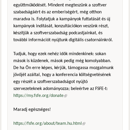
együttműködését. Mindent megteszünk a szoftver
szabadságáért és az emberiségért, még otthon
maradva is. Folytatjuk a kampányok futtatását és új
kampányok indítását, konzultációkon veszünk részt,
készítjük a szoftverszabadság podcastjainkat, és
további információt nyújtunk digitális csatornáinkról.
Tudjuk, hogy ezek nehéz idők mindenkinek: sokan
mások is küzdenek, mások pedig még komolyabban.
De ha Ön erre képes, kérjük, támogassa mozgalmunk
jövőjét azáltal, hogy a konferencia költségvetésének
egy részét a szoftverszabadságot nyújtó
szervezeteknek adományozza; beleértve az FSFE-t:
https://my.fsfe.org/donate
(külső hivatkozás)
Maradj egészséges!
https://fsfe.org/about/team.hu.html
(külső hivatkozás)