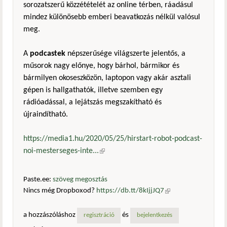
sorozatszerű közzétételét az online térben, ráadásul
mindez különösebb emberi beavatkozás nélkül valósul
meg.
A
podcastek
népszerűsége világszerte jelentős, a
műsorok nagy előnye, hogy bárhol, bármikor és
bármilyen okoseszközön, laptopon vagy akár asztali
gépen is hallgathatók, illetve szemben egy
rádióadással, a lejátszás megszakítható és
újraindítható.
https://media1.hu/2020/05/25/hirstart-robot-podcast-
noi-mesterseges-inte...
(külső hivatkozás)
Paste.ee:
szöveg megosztás
Nincs még Dropboxod?
https://db.tt/8kIjjJQ7
(külső
hivatkozás)
a hozzászóláshoz
és
regisztráció
bejelentkezés