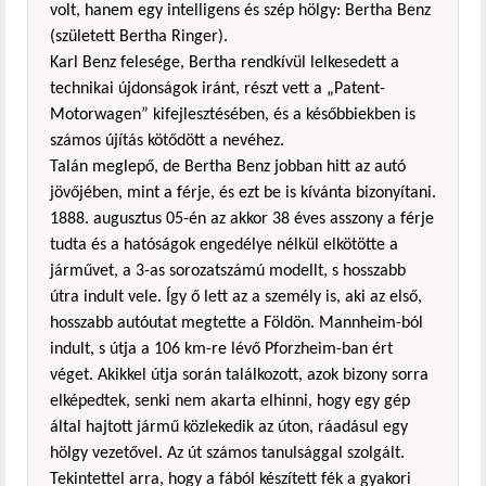
volt, hanem egy intelligens és szép hölgy: Bertha Benz
(született Bertha Ringer).
Karl Benz felesége, Bertha rendkívül lelkesedett a
technikai újdonságok iránt, részt vett a „Patent-
Motorwagen” kifejlesztésében, és a későbbiekben is
számos újítás kötődött a nevéhez.
Talán meglepő, de Bertha Benz jobban hitt az autó
jövőjében, mint a férje, és ezt be is kívánta bizonyítani.
1888. augusztus 05-én az akkor 38 éves asszony a férje
tudta és a hatóságok engedélye nélkül elkötötte a
járművet, a 3-as sorozatszámú modellt, s hosszabb
útra indult vele. Így ő lett az a személy is, aki az első,
hosszabb autóutat megtette a Földön. Mannheim-ból
indult, s útja a 106 km-re lévő Pforzheim-ban ért
véget. Akikkel útja során találkozott, azok bizony sorra
elképedtek, senki nem akarta elhinni, hogy egy gép
által hajtott jármű közlekedik az úton, ráadásul egy
hölgy vezetővel. Az út számos tanulsággal szolgált.
Tekintettel arra, hogy a fából készített fék a gyakori