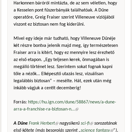
Harkonnen báróról mintázta, de az sem véletlen, hogy
a Kesselen pont fűszerbányák találhatóak. A Dűne
operatőre, Greig Fraiser szerint Villeneuve víziójából
viszont ez biztosan nem fog kiderülni.
Mivel egy ideje már tudható, hogy Villeneuve Dűnéje
két részre bontva jelenik majd meg, így természetesen
Fraiser arra is kitért, hogy ez mennyire lesz érezhető
az első etapon. „Egy teljesen kerek, önmagában is
megálló történet lesz. Szerintem sokat fognak kapni
tőle a nézők... Elképesztő utazás lesz, vizuálisan
legalábbis biztosan” – mesélte. Hát, ezek után még
inkább vágjuk a centit decemberig!
Forrás:
https://hu.ign.com/dune/58867/news/a-dune-
arra-a-franchise-ra-biztosan-n...
(külső hivatkozás)
A Dűne
Frank Herbert
(külső hivatkozás)
nagysikerű
sci-fi
(külső hivatkozás)
sorozatának
első kötete (más besorolás szerint „
science fantasy
(külső
”),