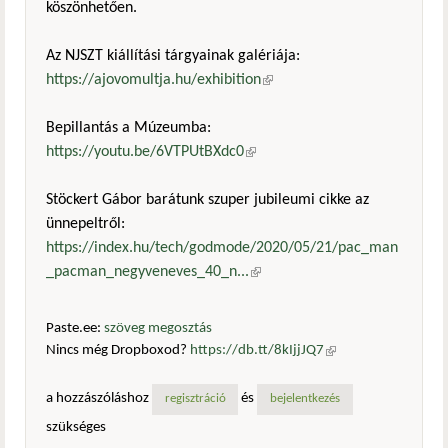
köszönhetően.
Az NJSZT kiállítási tárgyainak galériája:
https://ajovomultja.hu/exhibition
(külső hivatkozás)
Bepillantás a Múzeumba:
https://youtu.be/6VTPUtBXdc0
(külső hivatkozás)
Stöckert Gábor barátunk szuper jubileumi cikke az
ünnepeltről:
https://index.hu/tech/godmode/2020/05/21/pac_man
_pacman_negyveneves_40_n...
(külső hivatkozás)
Paste.ee:
szöveg megosztás
Nincs még Dropboxod?
https://db.tt/8kIjjJQ7
(külső
hivatkozás)
a hozzászóláshoz
és
regisztráció
bejelentkezés
szükséges