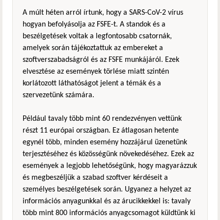
A múlt héten arról írtunk, hogy a SARS-CoV-2 vírus
hogyan befolyásolja az FSFE-t. A standok és a
beszélgetések voltak a legfontosabb csatornák,
amelyek során tájékoztattuk az embereket a
szoftverszabadságról és az FSFE munkájáról. Ezek
elvesztése az események törlése miatt szintén
korlátozott láthatóságot jelent a témák és a
szervezetünk számára.
Például tavaly több mint 60 rendezvényen vettünk
részt 11 európai országban. Ez átlagosan hetente
egynél több, minden esemény hozzájárul üzenetünk
terjesztéséhez és közösségünk növekedéséhez. Ezek az
események a legjobb lehetőségünk, hogy magyarázzuk
és megbeszéljük a szabad szoftver kérdéseit a
személyes beszélgetések során. Ugyanez a helyzet az
információs anyagunkkal és az árucikkekkel is: tavaly
több mint 800 információs anyagcsomagot küldtünk ki