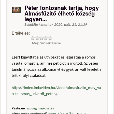
Péter fontosnak tartja, hogy
Almásfüzitő élhető község
legyen...
Beküldte
kimarite
-
2020. máj. 21. 21:39
Értékelés:
Még nincs értékelve
Ezért kijavíttatja az úthibákat és lezáratná a romos
vasútállomást is, amihez petíciót is indított. Szívesen
tanulmányozza az alkotmányt és gyakran vált levelet a
brit királyi családdal.
https://index.indavideo.hu/video/almasfuzito_mav_va
sutallomas_udvardi_peter
(külső hivatkozás)
Paste.ee:
szöveg megosztás