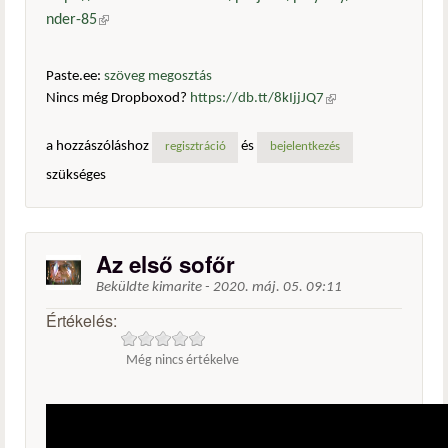
nder-85
(külső hivatkozás)
Paste.ee:
szöveg megosztás
Nincs még Dropboxod?
https://db.tt/8kIjjJQ7
(külső
hivatkozás)
a hozzászóláshoz
és
regisztráció
bejelentkezés
szükséges
Az első sofőr
Beküldte
kimarite
-
2020. máj. 05. 09:11
Értékelés:
Még nincs értékelve