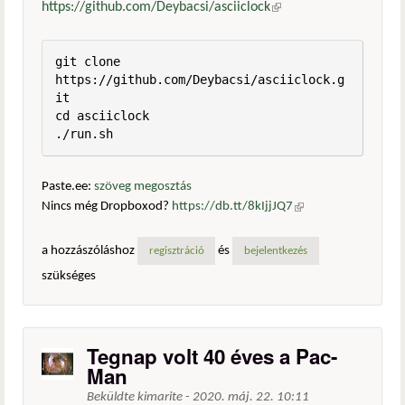
https://github.com/Deybacsi/asciiclock
(külső hivatkozás)
git clone 
https://github.com/Deybacsi/asciiclock.g
it

cd asciiclock

./run.sh
Paste.ee:
szöveg megosztás
Nincs még Dropboxod?
https://db.tt/8kIjjJQ7
(külső
hivatkozás)
a hozzászóláshoz
és
regisztráció
bejelentkezés
szükséges
Tegnap volt 40 éves a Pac-
Man
Beküldte
kimarite
-
2020. máj. 22. 10:11