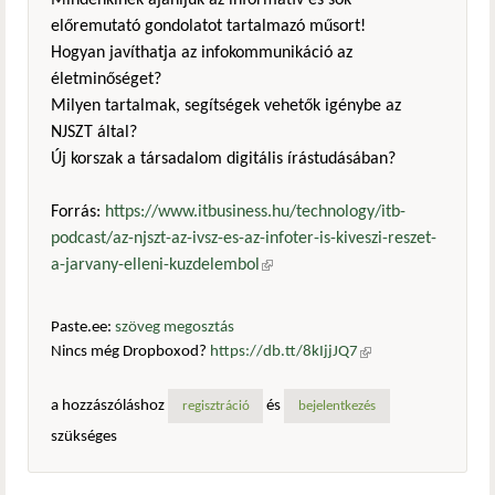
Mindenkinek ajánljuk az informatív és sok
előremutató gondolatot tartalmazó műsort!
Hogyan javíthatja az infokommunikáció az
életminőséget?
Milyen tartalmak, segítségek vehetők igénybe az
NJSZT által?
Új korszak a társadalom digitális írástudásában?
Forrás:
https://www.itbusiness.hu/technology/itb-
podcast/az-njszt-az-ivsz-es-az-infoter-is-kiveszi-reszet-
a-jarvany-elleni-kuzdelembol
(külső hivatkozás)
Paste.ee:
szöveg megosztás
Nincs még Dropboxod?
https://db.tt/8kIjjJQ7
(külső
hivatkozás)
a hozzászóláshoz
és
regisztráció
bejelentkezés
szükséges