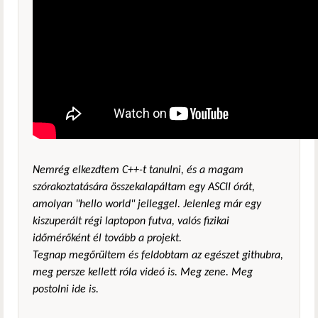
Nemrég elkezdtem C++-t tanulni, és a magam
szórakoztatására összekalapáltam egy ASCII órát,
amolyan "hello world" jelleggel. Jelenleg már egy
kiszuperált régi laptopon futva, valós fizikai
időmérőként él tovább a projekt.
Tegnap megőrültem és feldobtam az egészet githubra,
meg persze kellett róla videó is. Meg zene. Meg
postolni ide is.