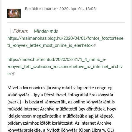
Beküldte
kimarite
-
2020. ápr. 01. 13:03
Fórum:
Minden más
https://maimanohaz.blog.hu/2020/04/01/fontos_fototortene
ti_konyvek_lettek_most_online_is_elerhetok
(külső hivatkozás)
https://index.hu/techtud/2020/03/31/1_4_millio_e-
konyvet_tett_szabadon_kolcsonozhetove_az_internet_archiv
e/
(külső hivatkozás)
Mivel a koronavírus-járvány miatt világszerte rengeteg
közkönyvtár. - így a Pécsi József Fotográfiai Szakkönyvtár
(szerk.) - is bezárni kényszerült, az online könyvtárként is
működő Internet Archive működtetői úgy döntöttek, hogy
ideiglenesen megszüntetik a működésük alapját képező,
példányszámhoz kötött korlátozást. Az Internet Archive
könyvtárprojektje, a Nyitott Könyvtár (Open Library, OL)