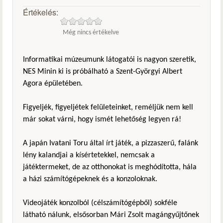
Értékelés:
Még nincs értékelve
Informatikai múzeumunk látogatói is nagyon szeretik,
NES Minin ki is próbálható a Szent-Györgyi Albert
Agora épületében.
Figyeljék, figyeljétek felületeinket, reméljük nem kell
már sokat várni, hogy ismét lehetőség legyen rá!
A japán Ivatani Toru által írt játék, a pizzaszerű, falánk
lény kalandjai a kísértetekkel, nemcsak a
játéktermeket, de az otthonokat is meghódította, hála
a házi számítógépeknek és a konzoloknak.
Videojáték konzolból (célszámítógépből) sokféle
látható nálunk, elsősorban Mári Zsolt magángyűjtőnek