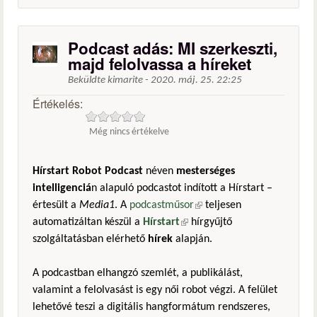
Podcast adás: MI szerkeszti,
majd felolvassa a híreket
Beküldte
kimarite
-
2020. máj. 25. 22:25
Értékelés:
Még nincs értékelve
Hírstart Robot Podcast
néven
mesterséges
intelligenciá
n alapuló podcastot indított a Hírstart –
értesült a
Media1
. A
podcastműsor
(külső hivatkozás)
teljesen
automatizáltan készül a
Hírstart
(külső hivatkozás)
hírgyűjtő
szolgáltatásban elérhető
hírek
alapján.
A podcastban elhangzó szemlét, a publikálást,
valamint a felolvasást is egy női robot végzi. A felület
lehetővé teszi a digitális hangformátum rendszeres,