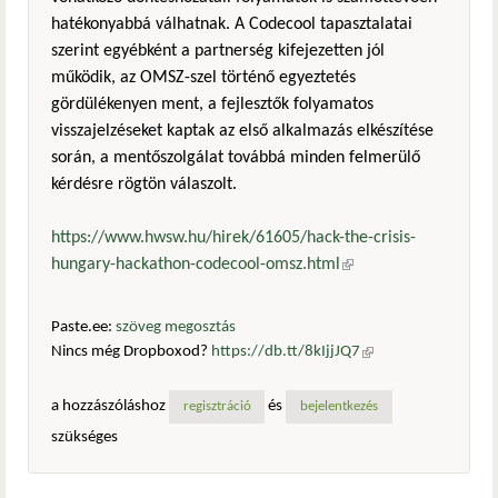
hatékonyabbá válhatnak. A Codecool tapasztalatai
szerint egyébként a partnerség kifejezetten jól
működik, az OMSZ-szel történő egyeztetés
gördülékenyen ment, a fejlesztők folyamatos
visszajelzéseket kaptak az első alkalmazás elkészítése
során, a mentőszolgálat továbbá minden felmerülő
kérdésre rögtön válaszolt.
https://www.hwsw.hu/hirek/61605/hack-the-crisis-
hungary-hackathon-codecool-omsz.html
(külső hivatkozás)
Paste.ee:
szöveg megosztás
Nincs még Dropboxod?
https://db.tt/8kIjjJQ7
(külső
hivatkozás)
a hozzászóláshoz
és
regisztráció
bejelentkezés
szükséges