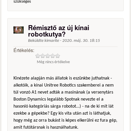
szükséges
Rémisztő az új kínai
robotkutya?
Beküldte
kimarite
-
2020. máj. 30. 18:15
Értékelés:
Még nincs értékelve
Kinézete alapján más állatok is eszünkbe juthatnak -
alkotóik, a kínai Unitree Robotics szakemberei a nem
túl vonzó A1 nevet adták a masinának (a versenytárs
Boston Dynamics legalább Spotnak nevezte el a
hasonló kategóriás sárga robotot...) - na de ki mit lát
ezekbe a gépekbe? Egy kis vita után azt is láthatjuk,
hogy még az orra bukást is képes elkerülni ez fura gép,
amit futótársnak is használhatunk.