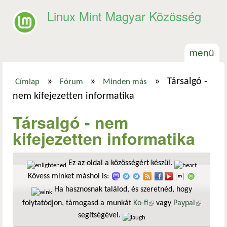
Ugrás a tartalomra
Linux Mint Magyar Közösség
menü
»
»
»
Társalgó -
Címlap
Fórum
Minden más
Jelenlegi hely
nem kifejezetten informatika
Társalgó - nem
kifejezetten informatika
Ez az oldal a közösségért készül.
Kövess minket máshol is:
Ha hasznosnak találod, és szeretnéd, hogy
folytatódjon, támogasd a munkát
Ko-fi
(külső hivatkozás)
vagy
Paypal
(külső
segítségével.
hivatkozá