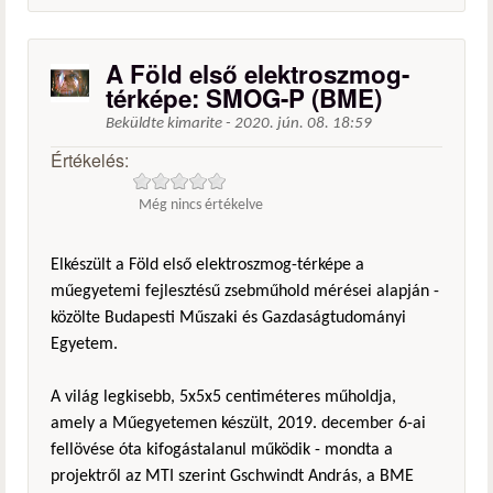
A Föld első elektroszmog-
térképe: SMOG-P (BME)
Beküldte
kimarite
-
2020. jún. 08. 18:59
Értékelés:
Még nincs értékelve
Elkészült a Föld első elektroszmog-térképe a
műegyetemi fejlesztésű zsebműhold mérései alapján -
közölte Budapesti Műszaki és Gazdaságtudományi
Egyetem.
A világ legkisebb, 5x5x5 centiméteres műholdja,
amely a Műegyetemen készült, 2019. december 6-ai
fellövése óta kifogástalanul működik - mondta a
projektről az MTI szerint Gschwindt András, a BME