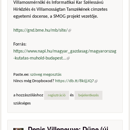
Villamosmérnöki és Informatikai Kar Szélessávú
Hírközlés és Villamosságtan Tanszékének címzetes
egyetemi docense, a SMOG projekt vezetője.
https://gnd.bme.hu/mb/site/
(külső hivatkozás)
Forrás:
https://www.napi.hu/magyar_gazdasag/magyarorszag
-kutatas-muhold-budapest...
(külső hivatkozás)
Paste.ee:
szöveg megosztás
Nincs még Dropboxod?
https://db.tt/8kIjjJQ7
(külső
hivatkozás)
a hozzászóláshoz
és
regisztráció
bejelentkezés
szükséges
Denis Villeneuve: Dűne (új