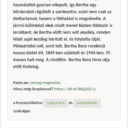
használattól gyorsan elkopott, így Bertha egy
bőrdarabot rögzített a szerkezetre, ezzel nem csak az
élettartamot, hanem a fékhatást is megnövelte. A
jármű különböző okok miatt menet közben többször is
lerobbant, de Bertha előtt nem volt akadály, minden
hibát saját kezűleg hárított el, és folytatta útját.
Példaértékű volt, amit tett. Bertha Benz rendkívül
hosszú életet élt, 1849-ben született és 1944-ben, 95
évesen halt meg. A rövidfilm Bertha Benz híres útja
előtt tiszteleg.
Paste.ee:
szöveg megosztás
Nincs még Dropboxod?
https://db.tt/8kIjjJQ7
(külső
hivatkozás)
a hozzászóláshoz
és
regisztráció
bejelentkezés
szükséges