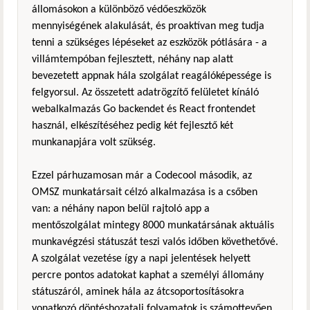
állomásokon a különböző védőeszközök
mennyiségének alakulását, és proaktívan meg tudja
tenni a szükséges lépéseket az eszközök pótlására - a
villámtempóban fejlesztett, néhány nap alatt
bevezetett appnak hála szolgálat reagálóképessége is
felgyorsul. Az összetett adatrögzítő felületet kínáló
webalkalmazás Go backendet és React frontendet
használ, elkészítéséhez pedig két fejlesztő két
munkanapjára volt szükség.
Ezzel párhuzamosan már a Codecool második, az
OMSZ munkatársait célzó alkalmazása is a csőben
van: a néhány napon belül rajtoló app a
mentőszolgálat mintegy 8000 munkatársának aktuális
munkavégzési státuszát teszi valós időben követhetővé.
A szolgálat vezetése így a napi jelentések helyett
percre pontos adatokat kaphat a személyi állomány
státuszáról, aminek hála az átcsoportosításokra
vonatkozó döntéshozatali folyamatok is számottevően