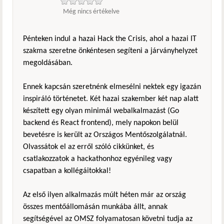
Még nincs értékelve
Pénteken indul a hazai Hack the Crisis, ahol a hazai IT
szakma szeretne önkéntesen segíteni a járványhelyzet
megoldásában.
Ennek kapcsán szeretnénk elmesélni nektek egy igazán
inspiráló történetet. Két hazai szakember két nap alatt
készített egy olyan minimál webalkalmazást (Go
backend és React frontend), mely napokon belül
bevetésre is került az Országos Mentőszolgálatnál.
Olvassátok el az erről szóló cikkünket, és
csatlakozzatok a hackathonhoz egyénileg vagy
csapatban a kollégáitokkal!
Az első ilyen alkalmazás múlt héten már az ország
összes mentőállomásán munkába állt, annak
segítségével az OMSZ folyamatosan követni tudja az