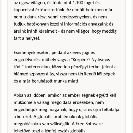
az egész világon, és több mint 1.100 inget és
kapucnival értékesítettünk. Az elmúlt hetekben már
nem tudunk részt venni rendezvényeken, és nem
tudjuk hatékonyan kezelni információs anyagaink és
áruink iránti kérelmeit - és nem világos, hogy meddig
tart a helyzet.
Események esetén, például az éves jogi és
engedélyezési műhely vagy a "Közpénz? Nyilvános
kód!" konferencián, közvetlen pénzügyi terhet jelent a
hiányzó szponzorálás, vissza nem térítendő költségek
és a már beruházott munka miatt.
Abban az időben, amikor az emberiségnek együtt kell
működnie a válság megoldása érdekében, nem
engedhetjük meg magának, hogy újra és újra feltalálja
a kereket. A globális problémáknak globális
megoldásokra van szükségük! A Free Software
lehetővé teszi a kódfejlesztés globális