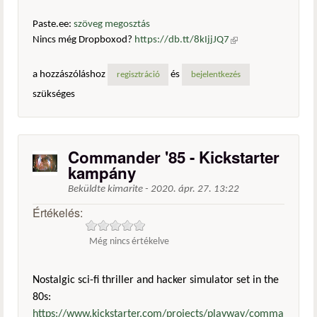
Paste.ee:
szöveg megosztás
Nincs még Dropboxod?
https://db.tt/8kIjjJQ7
(külső
hivatkozás)
a hozzászóláshoz
és
regisztráció
bejelentkezés
szükséges
Commander '85 - Kickstarter
kampány
Beküldte
kimarite
-
2020. ápr. 27. 13:22
Értékelés:
Még nincs értékelve
Nostalgic sci-fi thriller and hacker simulator set in the
80s:
https://www.kickstarter.com/projects/playway/comma