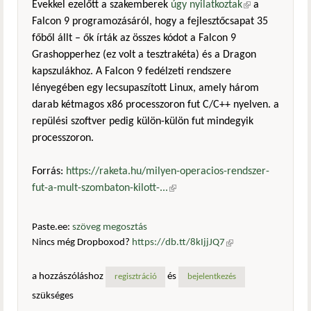
Évekkel ezelőtt a szakemberek
úgy nyilatkoztak
(külső
a
Falcon 9 programozásáról, hogy a fejlesztőcsapat 35
hivatkozás)
főből állt – ők írták az összes kódot a Falcon 9
Grashopperhez (ez volt a tesztrakéta) és a Dragon
kapszulákhoz. A Falcon 9 fedélzeti rendszere
lényegében egy lecsupaszított Linux, amely három
darab kétmagos x86 processzoron fut C/C++ nyelven. a
repülési szoftver pedig külön-külön fut mindegyik
processzoron.
Forrás:
https://raketa.hu/milyen-operacios-rendszer-
fut-a-mult-szombaton-kilott-...
(külső hivatkozás)
Paste.ee:
szöveg megosztás
Nincs még Dropboxod?
https://db.tt/8kIjjJQ7
(külső
hivatkozás)
a hozzászóláshoz
és
regisztráció
bejelentkezés
szükséges