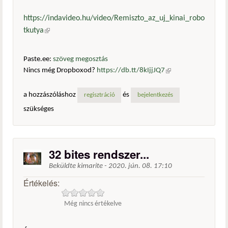
https://indavideo.hu/video/Remiszto_az_uj_kinai_robo
tkutya
(külső hivatkozás)
Paste.ee:
szöveg megosztás
Nincs még Dropboxod?
https://db.tt/8kIjjJQ7
(külső
hivatkozás)
a hozzászóláshoz
és
regisztráció
bejelentkezés
szükséges
32 bites rendszer...
Beküldte
kimarite
-
2020. jún. 08. 17:10
Értékelés:
Még nincs értékelve