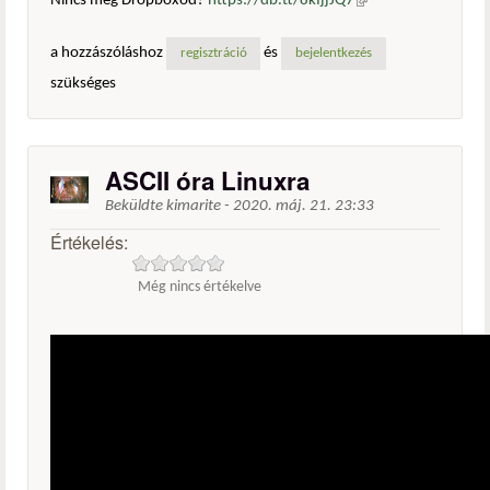
Nincs még Dropboxod?
https://db.tt/8kIjjJQ7
(külső
hivatkozás)
a hozzászóláshoz
és
regisztráció
bejelentkezés
szükséges
ASCII óra Linuxra
Beküldte
kimarite
-
2020. máj. 21. 23:33
Értékelés:
Még nincs értékelve