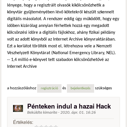
lényege, hogy a regisztrált olvasók kikölcsönözhetik a
könyvtár gyűjteményében lévő kötetekről készült szkennelt
digitális másolatot. A rendszer eddig úgy működött, hogy egy
időben kizárólag annyian férhettek hozzá egy megadott
kölcsönzési időre a digitális fájlokhoz, ahány fizikai példány
volt az adott könyvből az Internet Archive könyvraktárában.
Ezt a korlátot törölték most el, létrehozva vele a Nemzeti
Vészhelyzeti Könyvtárat (National Emergency Library, NEL).
-- 1,4 millió e-könyvet tett szabadon kölcsönözhetővé az
Internet Archive
a hozzászóláshoz
és
szükséges
regisztráció
bejelentkezés
Pénteken indul a hazai Hack
Beküldte
kimarite
-
2020. ápr. 01. 16:26
Értékelés: