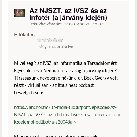
Az NJSZT, az IVSZ és az
Infotér (a járvány idején)
Beküldte
kimarite
-
2020. ápr. 22. 11:37
Értékelés:
Még nincs értékelve
Mivel segít az IVSZ, az Informatika a Társadalomért
Egyesület és a Neumann Társaság a járvány idején?
Társaságunk nevében elnökünk, dr. Beck György vett
részt - virtuálisan - az Itbusiness podcast
beszélgetésén:
https://anchor.fm/itb-mdia-tudskzpont/episodes/Az-
NJSZT--az-IVSZ-s-az-Infotr-is-kiveszi-rszt-a-jrvny-elleni-
kzdelembl-ed1bot/a-a20048a
(külső hivatkozás)