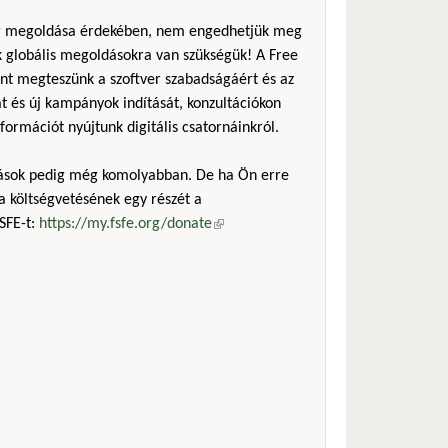
ság megoldása érdekében, nem engedhetjük meg
ak globális megoldásokra van szükségük! A Free
ent megteszünk a szoftver szabadságáért és az
t és új kampányok indítását, konzultációkon
nformációt nyújtunk digitális csatornáinkról.
mások pedig még komolyabban. De ha Ön erre
a költségvetésének egy részét a
SFE-t:
https://my.fsfe.org/donate
(külső hivatkozás)