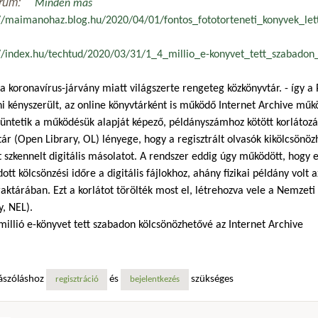
rum:
Minden más
://maimanohaz.blog.hu/2020/04/01/fontos_fototorteneti_konyvek_let
://index.hu/techtud/2020/03/31/1_4_millio_e-konyvet_tett_szabadon
a koronavírus-járvány miatt világszerte rengeteg közkönyvtár. - így a Pé
i kényszerült, az online könyvtárként is működő Internet Archive műk
ntetik a működésük alapját képező, példányszámhoz kötött korlátozást
ár (Open Library, OL) lényege, hogy a regisztrált olvasók kikölcsönö
t szkennelt digitális másolatot. A rendszer eddig úgy működött, hogy
tt kölcsönzési időre a digitális fájlokhoz, ahány fizikai példány volt 
aktárában. Ezt a korlátot törölték most el, létrehozva vele a Nemzet
y, NEL).
 millió e-könyvet tett szabadon kölcsönözhetővé az Internet Archive
ászóláshoz
és
szükséges
regisztráció
bejelentkezés