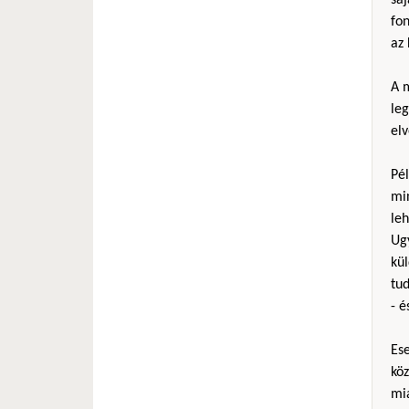
fo
az 
A m
le
elv
Pél
mi
le
Ug
kül
tud
- é
Es
köz
mia