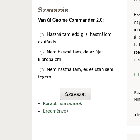
bac
Szavazás
Ez
Van új Gnome Commander 2.0:
na
idő
Választások
Használtam eddig is, használom
ál
ezután is.
hat
Nem használtam, de az újat
sze
kipróbálom.
elk
Nem használtam, és ez után sem
ht
fogom.
Pas
Ni
Korábbi szavazások
Eredmények
a h