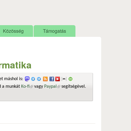
Közösség
Támogatás
ormatika
t máshol is:
sd a munkát
Ko-fi
(külső hivatkozás)
vagy
Paypal
(külső hivatkozás)
segítségével.