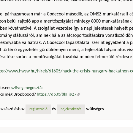
kendet és React frontendet használ, elkészítéséhez pedig két fejleszt
zel párhuzamosan már a Codecool második, az OMSZ munkatársait cél
pon belül rajtoló app a mentőszolgálat mintegy 8000 munkatársának a
ben követhetővé. A szolgálat vezetése így a napi jelentések helyett 
lomány státuszáról, aminek hála az átcsoportosításokra vonatkozó dön
ékonyabbá válhatnak. A Codecool tapasztalatai szerint egyébként a p
l történő egyeztetés gördülékenyen ment, a fejlesztők folyamatos vis
észítése során, a mentőszolgálat továbbá minden felmerülő kérdésre 
tps://www.hwsw.hu/hirek/61605/hack-the-crisis-hungary-hackathon-
te.ee:
szöveg megosztás
ncs még Dropboxod?
https://db.tt/8kIjjJQ7
(külső hivatkozás)
ozzászóláshoz
és
szükséges
regisztráció
bejelentkezés