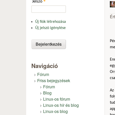
*
Jelszó
Ér
Új fiók létrehozása
Új jelszó igénylése
Pén
me
Enn
Navigáció
eg
Ors
Fórum
csa
Friss bejegyzések
Fórum
Az
Blog
fo
Linux-os fórum
tud
Linux-os hír és blog
app
Linux-os blog