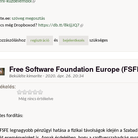
leni-kuzdelembol
(külső hivatkozás)
te.ee:
szöveg megosztás
ncs még Dropboxod?
https://db.tt/8kIjjJQ7
(külső hivatkozás)
ozzászóláshoz
és
szükséges
regisztráció
bejelentkezés
Free Software Foundation Europe (FSF
Beküldte
kimarite
-
2020. ápr. 26. 20:34
tékelés:
Még nincs értékelve
es fordítás:
FSFE legnagyobb pénzügyi hatása a fizikai távolságok idején a Szabad
ját eseményeinket is. Annak érdekében, hogy a szoftverszabadság moz