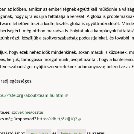
ban az időben, amikor az emberiségnek együtt kell működnie a vál
ának, hogy újra és újra feltalálja a kereket. A globális problémákn
tware lehetővé teszi a kódfejlesztés globális együttműködését. Mind
beriségért, még otthon maradva is. Folytatjuk a kampányok futtatásá
zünk részt, készítjük a szoftverszabadság podcastjainkat, és további i
djuk, hogy ezek nehéz idők mindenkinek: sokan mások is küzdenek, 
es, kérjük, támogassa mozgalmunk jövőjét azáltal, hogy a konferenci
oftverszabadságot nyújtó szervezeteknek adományozza; beleértve az F
radj egészséges!
tps://fsfe.org/about/team.hu.html
(külső hivatkozás)
te.ee:
szöveg megosztás
ncs még Dropboxod?
https://db.tt/8kIjjJQ7
(külső hivatkozás)
ozzászóláshoz
és
szükséges
regisztráció
bejelentkezés