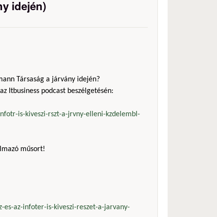
ny idején)
mann Társaság a járvány idején?
 az Itbusiness podcast beszélgetésén:
fotr-is-kiveszi-rszt-a-jrvny-elleni-kzdelembl-
almazó műsort!
-es-az-infoter-is-kiveszi-reszet-a-jarvany-