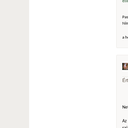
el
Pas
Ni
a h
Ér
Net
Az 
sa