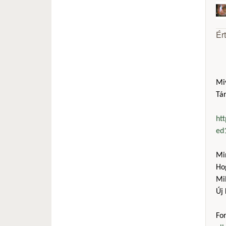
Ér
Mi
Tár
htt
ed
Mi
Ho
Mil
Új 
Fo