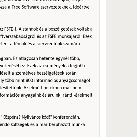
zza a Free Software szervezeteknek, ideértve
z FSFE-t. A standok és a beszélgetések voltak a
ftverszabadságról és az FSFE munkájáról. Ezek
jelent a témák és a szervezetünk számára.
ágban. Ez átlagosan hetente egynél több,
övekedéséhez. Ezek az események a legjobb
éseit a személyes beszélgetések során.
avaly több mint 800 információs anyagcsomagot
tékesítettünk. Az elmúlt hetekben már nem
formációs anyagaink és áruink iránti kérelmeit
 "Közpénz? Nyilvános kód!" konferencián,
rítendő költségek és a már beruházott munka