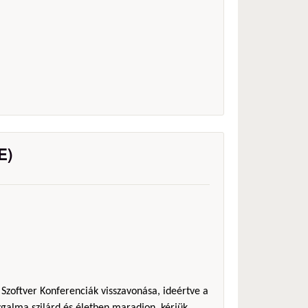
E)
 Szoftver Konferenciák visszavonása, ideértve a
galma szilárd és életben maradjon, kérjük,