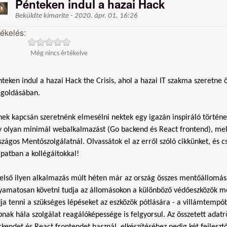
Pénteken indul a hazai Hack
Beküldte
kimarite
-
2020. ápr. 01. 16:26
tékelés:
Még nincs értékelve
teken indul a hazai Hack the Crisis, ahol a hazai IT szakma szeretne 
goldásában.
ek kapcsán szeretnénk elmesélni nektek egy igazán inspiráló történet
y olyan minimál webalkalmazást (Go backend és React frontend), mely
zágos Mentőszolgálatnál. Olvassátok el az erről szóló cikkünket, és 
patban a kollégáitokkal!
 első ilyen alkalmazás múlt héten már az ország összes mentőállomá
lyamatosan követni tudja az állomásokon a különböző védőeszközök m
ja tenni a szükséges lépéseket az eszközök pótlására - a villámtempób
nak hála szolgálat reagálóképessége is felgyorsul. Az összetett adat