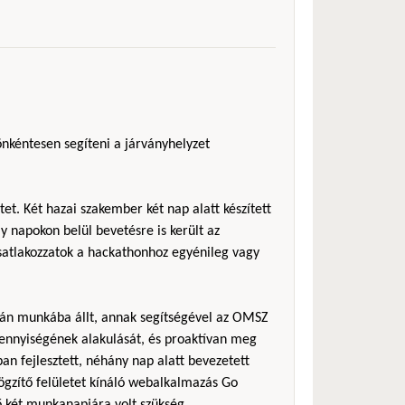
önkéntesen segíteni a járványhelyzet
et. Két hazai szakember két nap alatt készített
 napokon belül bevetésre is került az
csatlakozzatok a hackathonhoz egyénileg vagy
sán munkába állt, annak segítségével az OMSZ
ennyiségének alakulását, és proaktívan meg
an fejlesztett, néhány nap alatt bevezetett
rögzítő felületet kínáló webalkalmazás Go