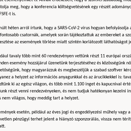
ntolja meg, hogy a konferencia költségvetésének egy részét adományo
FSFE-t is.
últ héten arról írtunk, hogy a SARS-CoV-2 vírus hogyan befolyásolja a
gfontosabb csatornák, amelyek során tájékoztattuk az embereket a szo
esztése az események törlése miatt szintén korlátozott láthatóságot 
dául tavaly több mint 60 rendezvényen vettünk részt 11 európai orsz
nden esemény hozzájárul üzenetünk terjesztéséhez és közösségünk n
hetőségünk, hogy magyarázzuk és megbeszéljük a szabad szoftver kérd
yanez a helyzet az információs anyagunkkal és az árucikkekkel is: t
dtünk ki az egész világon, és több mint 1.100 inget és kapucnival ér
unk részt venni rendezvényeken, és nem tudjuk hatékonyan kezelni in
s nem világos, hogy meddig tart a helyzet.
emények esetén, például az éves jogi és engedélyezési műhely vagy a
vetlen pénzügyi terhet jelent a hiányzó szponzorálás, vissza nem té
tt.