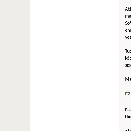
Ab
mag
Sof
em
ves
Tu
kép
sz
Ma
ht
Pas
Ni
a h