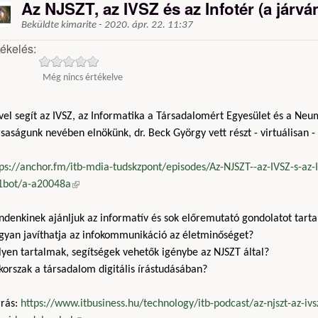
Az NJSZT, az IVSZ és az Infotér (a járvá
Beküldte
kimarite
-
2020. ápr. 22. 11:37
tékelés:
Még nincs értékelve
vel segít az IVSZ, az Informatika a Társadalomért Egyesület és a Neu
saságunk nevében elnökünk, dr. Beck György vett részt - virtuálisan -
ps://anchor.fm/itb-mdia-tudskzpont/episodes/Az-NJSZT--az-IVSZ-s-az-In
1bot/a-a20048a
(külső hivatkozás)
ndenkinek ajánljuk az informatív és sok előremutató gondolatot tart
gyan javíthatja az infokommunikáció az életminőséget?
yen tartalmak, segítségek vehetők igénybe az NJSZT által?
korszak a társadalom digitális írástudásában?
rrás:
https://www.itbusiness.hu/technology/itb-podcast/az-njszt-az-ivsz