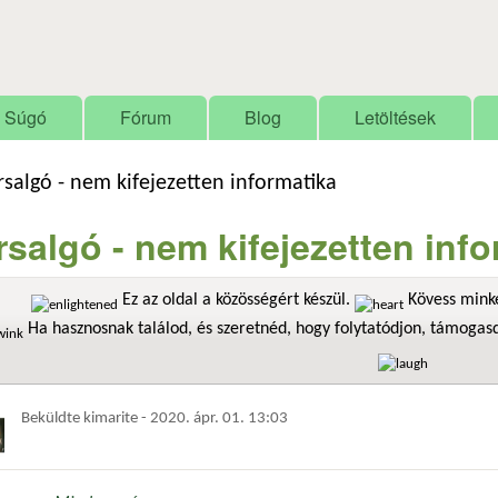
Ugrás a tartalomra
Súgó
Fórum
Blog
Letöltések
rsalgó - nem kifejezetten informatika
rsalgó - nem kifejezetten inf
Ez az oldal a közösségért készül.
Kövess minke
Ha hasznosnak találod, és szeretnéd, hogy folytatódjon, támoga
Beküldte
kimarite
-
2020. ápr. 01. 13:03