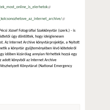
tek_most_online_is_elerhetok
(külső hivatkozás)
_kolcsonozhetove_az_internet_archive/
(külső hivatkozás)
csi József Fotográfiai Szakkönyvtár (szerk.) - is
ödtetői úgy döntöttek, hogy ideiglenesen
. Az Internet Archive könyvtárprojektje, a Nyitott
zhetik a könyvtár gyűjteményében lévő kötetekről
 egy időben kizárólag annyian férhettek hozzá egy
az adott könyvből az Internet Archive
i Vészhelyzeti Könyvtárat (National Emergency