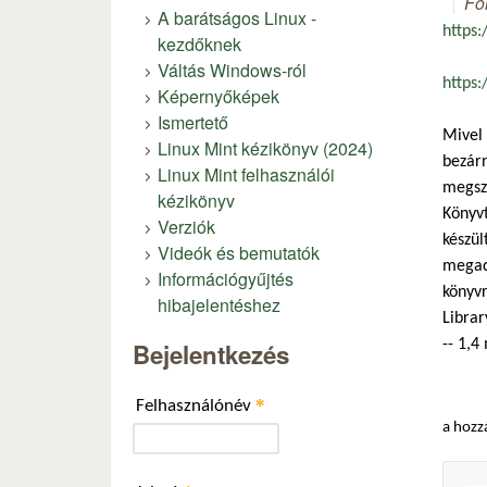
Fó
A barátságos Linux -
https
kezdőknek
Váltás Windows-ról
https
Képernyőképek
Ismertető
Mivel 
Linux Mint kézikönyv (2024)
bezárn
Linux Mint felhasználói
megszü
kézikönyv
Könyvt
Verziók
készül
Videók és bemutatók
megado
Információgyűjtés
könyvr
hibajelentéshez
Librar
-- 1,4
Bejelentkezés
*
Felhasználónév
a hozz