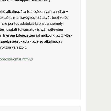
ő két munkanapjára volt szükség.
zó alkalmazása is a csőben van: a néhány
ktuális munkavégzési státuszát teszi valós
percre pontos adatokat kaphat a személyi
téshozatali folyamatok is számottevően
artnerség kifejezetten jól működik, az OMSZ-
szajelzéseket kaptak az első alkalmazás
rögtön válaszolt.
codecool-omsz.html
(külső hivatkozás)