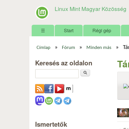
Linux Mint Magyar Közösség
Főmenü
☰
Start
Régi gép
»
»
»
Tá
Címlap
Fórum
Minden más
Jelenlegi hely
Tá
Keresés az oldalon
Keresés
Ismertetők