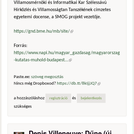
Villamosmérnöki és Informatikai Kar Szélessávú
Hírközlés és Villamosságtan Tanszékének címzetes
egyetemi docense, a SMOG projekt vezetője.
https://gnd.bme.hu/mb/site/
(külső hivatkozás)
Forrás:
https://www.napi.hu/magyar_gazdasag/magyarorszag
-kutatas-muhold-budapest...
(külső hivatkozás)
Paste.ee:
szöveg megosztás
Nincs még Dropboxod?
https://db.tt/8kIjjJQ7
(külső
hivatkozás)
a hozzászóláshoz
és
regisztráció
bejelentkezés
szükséges
Denis Villeneuve: Dűne (új