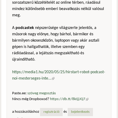
sorozatszerű közzétételét az online térben, ráadásul
mindez különösebb emberi beavatkozás nélkül valósul
meg.
A
podcastek
népszerűsége világszerte jelentős, a
műsorok nagy előnye, hogy bárhol, bármikor és
bármilyen okoseszközön, laptopon vagy akár asztali
gépen is hallgathatók, illetve szemben egy
rádióadással, a lejátszás megszakítható és
újraindítható.
https://media1.hu/2020/05/25/hirstart-robot-podcast-
noi-mesterseges-inte...
(külső hivatkozás)
Paste.ee:
szöveg megosztás
Nincs még Dropboxod?
https://db.tt/8kIjjJQ7
(külső
hivatkozás)
a hozzászóláshoz
és
regisztráció
bejelentkezés