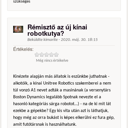
szükséges
Rémisztő az új kínai
robotkutya?
Beküldte
kimarite
-
2020. máj. 30. 18:15
Értékelés:
Még nincs értékelve
Kinézete alapján más állatok is eszünkbe juthatnak -
alkotóik, a kínai Unitree Robotics szakemberei a nem
túl vonzó A1 nevet adták a masinának (a versenytárs
Boston Dynamics legalább Spotnak nevezte el a
hasonló kategóriás sárga robotot...) - na de ki mit lát
ezekbe a gépekbe? Egy kis vita után azt is láthatjuk,
hogy még az orra bukást is képes elkerülni ez fura gép,
amit futótársnak is használhatunk.