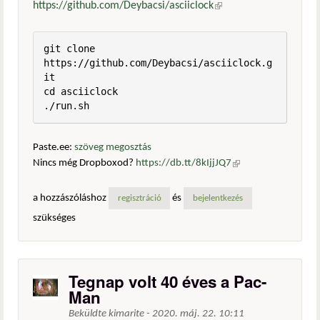
https://github.com/Deybacsi/asciiclock
(külső hivatkozás)
git clone 
https://github.com/Deybacsi/asciiclock.g
it

cd asciiclock

./run.sh
Paste.ee:
szöveg megosztás
Nincs még Dropboxod?
https://db.tt/8kIjjJQ7
(külső
hivatkozás)
a hozzászóláshoz
és
regisztráció
bejelentkezés
szükséges
Tegnap volt 40 éves a Pac-
Man
Beküldte
kimarite
-
2020. máj. 22. 10:11