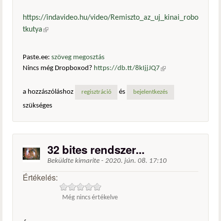
https://indavideo.hu/video/Remiszto_az_uj_kinai_robo
tkutya
(külső hivatkozás)
Paste.ee:
szöveg megosztás
Nincs még Dropboxod?
https://db.tt/8kIjjJQ7
(külső
hivatkozás)
a hozzászóláshoz
és
regisztráció
bejelentkezés
szükséges
32 bites rendszer...
Beküldte
kimarite
-
2020. jún. 08. 17:10
Értékelés:
Még nincs értékelve