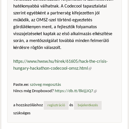
hatékonyabbá válhatnak. A Codecool tapasztalatai
szerint egyébként a partnerség kifejezetten jól
működik, az OMSZ-szel történő egyeztetés
gördülékenyen ment, a fejlesztők folyamatos
visszajelzéseket kaptak az első alkalmazás elkészítése
során, a mentőszolgálat továbbá minden felmerülő
kérdésre rögtön válaszolt.
https://www.hwsw.hu/hirek/61605/hack-the-crisis-
hungary-hackathon-codecool-omsz.html
(külső hivatkozás)
Paste.ee:
szöveg megosztás
Nincs még Dropboxod?
https://db.tt/8kIjjJQ7
(külső
hivatkozás)
a hozzászóláshoz
és
regisztráció
bejelentkezés
szükséges