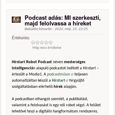
Podcast adás: MI szerkeszti,
majd felolvassa a híreket
Beküldte
kimarite
-
2020. máj. 25. 22:25
Értékelés:
Még nincs értékelve
Hírstart Robot Podcast
néven
mesterséges
intelligenciá
n alapuló podcastot indított a Hírstart –
értesült a
Media1
. A
podcastműsor
(külső hivatkozás)
teljesen
automatizáltan készül a
Hírstart
(külső hivatkozás)
hírgyűjtő
szolgáltatásban elérhető
hírek
alapján.
A podcastban elhangzó szemlét, a publikálást,
valamint a felolvasást is egy női robot végzi. A felület
lehetővé teszi a digitális hangformátum rendszeres,