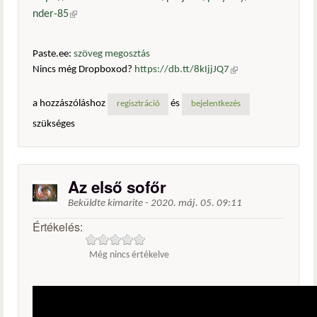
nder-85
(külső hivatkozás)
Paste.ee:
szöveg megosztás
Nincs még Dropboxod?
https://db.tt/8kIjjJQ7
(külső
hivatkozás)
a hozzászóláshoz
és
regisztráció
bejelentkezés
szükséges
Az első sofőr
Beküldte
kimarite
-
2020. máj. 05. 09:11
Értékelés:
Még nincs értékelve