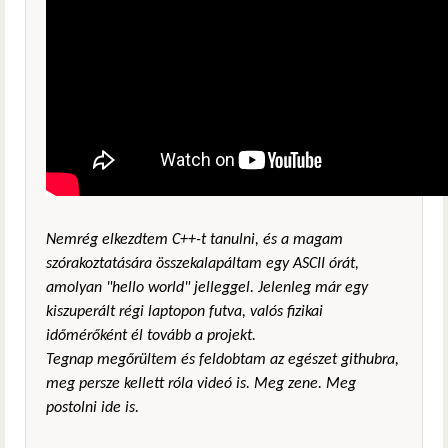
Nemrég elkezdtem C++-t tanulni, és a magam
szórakoztatására összekalapáltam egy ASCII órát,
amolyan "hello world" jelleggel. Jelenleg már egy
kiszuperált régi laptopon futva, valós fizikai
időmérőként él tovább a projekt.
Tegnap megőrültem és feldobtam az egészet githubra,
meg persze kellett róla videó is. Meg zene. Meg
postolni ide is.