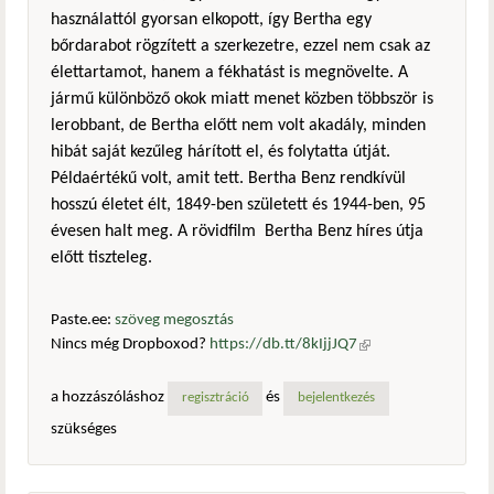
használattól gyorsan elkopott, így Bertha egy
bőrdarabot rögzített a szerkezetre, ezzel nem csak az
élettartamot, hanem a fékhatást is megnövelte. A
jármű különböző okok miatt menet közben többször is
lerobbant, de Bertha előtt nem volt akadály, minden
hibát saját kezűleg hárított el, és folytatta útját.
Példaértékű volt, amit tett. Bertha Benz rendkívül
hosszú életet élt, 1849-ben született és 1944-ben, 95
évesen halt meg. A rövidfilm Bertha Benz híres útja
előtt tiszteleg.
Paste.ee:
szöveg megosztás
Nincs még Dropboxod?
https://db.tt/8kIjjJQ7
(külső
hivatkozás)
a hozzászóláshoz
és
regisztráció
bejelentkezés
szükséges