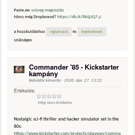
Paste.ee:
szöveg megosztás
Nincs még Dropboxod?
https://db.tt/8kIjjJQ7
(külső
hivatkozás)
a hozzászóláshoz
és
regisztráció
bejelentkezés
szükséges
Commander '85 - Kickstarter
kampány
Beküldte
kimarite
-
2020. ápr. 27. 13:22
Értékelés:
Még nincs értékelve
Nostalgic sci-fi thriller and hacker simulator set in the
80s:
https://www.kickstarter.com/projects/playway/comma