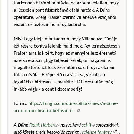
Harkonnen báróról mintázta, de az sem véletlen, hogy
a Kesselen pont fűszerbányák találhatóak. A Dűne
operatőre, Greig Fraiser szerint Villeneuve víziójából
viszont ez biztosan nem fog kiderülni.
Mivel egy ideje már tudható, hogy Villeneuve Dűnéje
két részre bontva jelenik majd meg, így természetesen
Fraiser arra is kitért, hogy ez mennyire lesz érezhető
az első etapon. „Egy teljesen kerek, önmagában is
megálló történet lesz. Szerintem sokat fognak kapni
tőle a nézők... Elképesztő utazás lesz, vizuálisan
legalábbis biztosan” – mesélte. Hát, ezek után még
inkább vágjuk a centit decemberig!
Forrás:
https://hu.ign.com/dune/58867/news/a-dune-
arra-a-franchise-ra-biztosan-n...
(külső hivatkozás)
A Dűne
Frank Herbert
(külső hivatkozás)
nagysikerű
sci-fi
(külső hivatkozás)
sorozatának
első kötete (más besorolás szerint „
science fantasy
(külső
”),