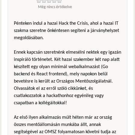
Még nincs értékelve
Pénteken indul a hazai Hack the Crisis, ahol a hazai IT
szakma szeretne önkéntesen segíteni a járványhelyzet
megoldásában.
Ennek kapcsán szeretnénk elmesélni nektek egy igazán
inspiráló történetet. Két hazai szakember két nap alatt
készített egy olyan minimál webalkalmazást (Go
backend és React frontend), mely napokon belül
bevetésre is került az Országos Mentőszolgálatnál.
Olvassátok el az erről szóló cikkünket, és
csatlakozzatok a hackathonhoz egyénileg vagy
csapatban a kollégáitokkal!
Az első ilyen alkalmazás múlt héten már az ország
összes mentőállomásán munkába állt, annak
segítségével az OMSZ folyamatosan követni tudja az