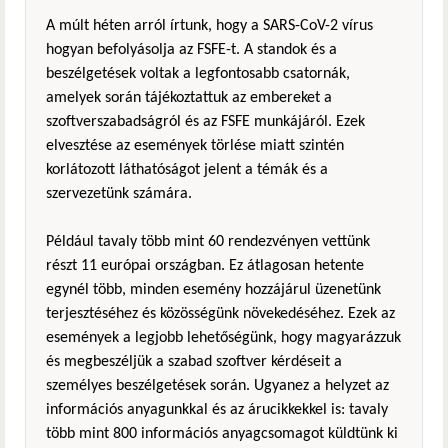
A múlt héten arról írtunk, hogy a SARS-CoV-2 vírus
hogyan befolyásolja az FSFE-t. A standok és a
beszélgetések voltak a legfontosabb csatornák,
amelyek során tájékoztattuk az embereket a
szoftverszabadságról és az FSFE munkájáról. Ezek
elvesztése az események törlése miatt szintén
korlátozott láthatóságot jelent a témák és a
szervezetünk számára.
Például tavaly több mint 60 rendezvényen vettünk
részt 11 európai országban. Ez átlagosan hetente
egynél több, minden esemény hozzájárul üzenetünk
terjesztéséhez és közösségünk növekedéséhez. Ezek az
események a legjobb lehetőségünk, hogy magyarázzuk
és megbeszéljük a szabad szoftver kérdéseit a
személyes beszélgetések során. Ugyanez a helyzet az
információs anyagunkkal és az árucikkekkel is: tavaly
több mint 800 információs anyagcsomagot küldtünk ki