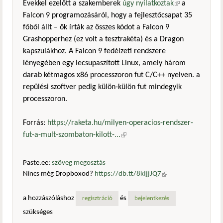
Évekkel ezelőtt a szakemberek
úgy nyilatkoztak
(külső
a
Falcon 9 programozásáról, hogy a fejlesztőcsapat 35
hivatkozás)
főből állt – ők írták az összes kódot a Falcon 9
Grashopperhez (ez volt a tesztrakéta) és a Dragon
kapszulákhoz. A Falcon 9 fedélzeti rendszere
lényegében egy lecsupaszított Linux, amely három
darab kétmagos x86 processzoron fut C/C++ nyelven. a
repülési szoftver pedig külön-külön fut mindegyik
processzoron.
Forrás:
https://raketa.hu/milyen-operacios-rendszer-
fut-a-mult-szombaton-kilott-...
(külső hivatkozás)
Paste.ee:
szöveg megosztás
Nincs még Dropboxod?
https://db.tt/8kIjjJQ7
(külső
hivatkozás)
a hozzászóláshoz
és
regisztráció
bejelentkezés
szükséges