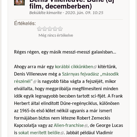
film, decemberben)
Beküldte
kimarite
-
2020. jún. 09. 10:25
Értékelés:
Még nincs értékelve
Réges régen, egy másik messzi-messzi galaxisban...
Ahogy arra már egy
korábbi cikkünkben
(külső hivatkozás)
kitértünk,
Denis Villeneuve még a
Szárnyas fejvadász „második
részénél”
(külső hivatkozás)
is nagyobb fába vágta a fejszéjét, mikor
elvállalta, hogy megpróbálja megfilmesíteni minden
idők egyik legnagyobb becsben tartott sci-fijét. A Frank
Herbert által elindított Dűne-regényciklus, különösen
az 1965-ös első kötet nélkül ugyanis a már ismert
formájában biztos nem létezne Robert Zemeckis
Kapcsolatja vagy az
Alien-franchise
(külső hivatkozás)
, de George Lucas
is
sokat merített belőle
(külső hivatkozás)
. Jabbát például Vladimir