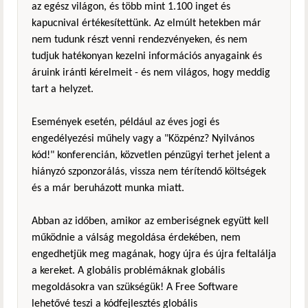
az egész világon, és több mint 1.100 inget és
kapucnival értékesítettünk. Az elmúlt hetekben már
nem tudunk részt venni rendezvényeken, és nem
tudjuk hatékonyan kezelni információs anyagaink és
áruink iránti kérelmeit - és nem világos, hogy meddig
tart a helyzet.
Események esetén, például az éves jogi és
engedélyezési műhely vagy a "Közpénz? Nyilvános
kód!" konferencián, közvetlen pénzügyi terhet jelent a
hiányzó szponzorálás, vissza nem térítendő költségek
és a már beruházott munka miatt.
Abban az időben, amikor az emberiségnek együtt kell
működnie a válság megoldása érdekében, nem
engedhetjük meg magának, hogy újra és újra feltalálja
a kereket. A globális problémáknak globális
megoldásokra van szükségük! A Free Software
lehetővé teszi a kódfejlesztés globális