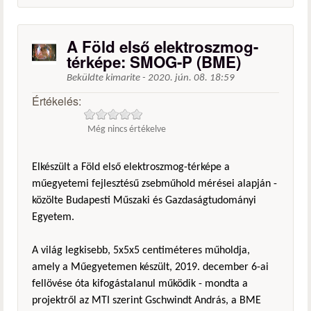
A Föld első elektroszmog-
térképe: SMOG-P (BME)
Beküldte
kimarite
-
2020. jún. 08. 18:59
Értékelés:
Még nincs értékelve
Elkészült a Föld első elektroszmog-térképe a
műegyetemi fejlesztésű zsebműhold mérései alapján -
közölte Budapesti Műszaki és Gazdaságtudományi
Egyetem.
A világ legkisebb, 5x5x5 centiméteres műholdja,
amely a Műegyetemen készült, 2019. december 6-ai
fellövése óta kifogástalanul működik - mondta a
projektről az MTI szerint Gschwindt András, a BME