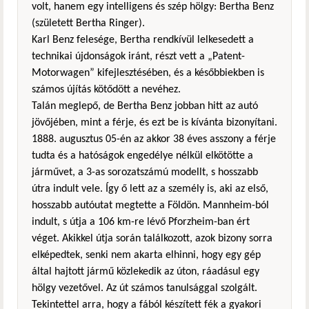
volt, hanem egy intelligens és szép hölgy: Bertha Benz
(született Bertha Ringer).
Karl Benz felesége, Bertha rendkívül lelkesedett a
technikai újdonságok iránt, részt vett a „Patent-
Motorwagen” kifejlesztésében, és a későbbiekben is
számos újítás kötődött a nevéhez.
Talán meglepő, de Bertha Benz jobban hitt az autó
jövőjében, mint a férje, és ezt be is kívánta bizonyítani.
1888. augusztus 05-én az akkor 38 éves asszony a férje
tudta és a hatóságok engedélye nélkül elkötötte a
járművet, a 3-as sorozatszámú modellt, s hosszabb
útra indult vele. Így ő lett az a személy is, aki az első,
hosszabb autóutat megtette a Földön. Mannheim-ból
indult, s útja a 106 km-re lévő Pforzheim-ban ért
véget. Akikkel útja során találkozott, azok bizony sorra
elképedtek, senki nem akarta elhinni, hogy egy gép
által hajtott jármű közlekedik az úton, ráadásul egy
hölgy vezetővel. Az út számos tanulsággal szolgált.
Tekintettel arra, hogy a fából készített fék a gyakori