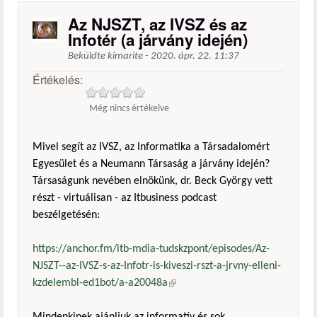
Az NJSZT, az IVSZ és az
Infotér (a járvány idején)
Beküldte
kimarite
-
2020. ápr. 22. 11:37
Értékelés:
Még nincs értékelve
Mivel segít az IVSZ, az Informatika a Társadalomért
Egyesület és a Neumann Társaság a járvány idején?
Társaságunk nevében elnökünk, dr. Beck György vett
részt - virtuálisan - az Itbusiness podcast
beszélgetésén:
https://anchor.fm/itb-mdia-tudskzpont/episodes/Az-
NJSZT--az-IVSZ-s-az-Infotr-is-kiveszi-rszt-a-jrvny-elleni-
kzdelembl-ed1bot/a-a20048a
(külső hivatkozás)