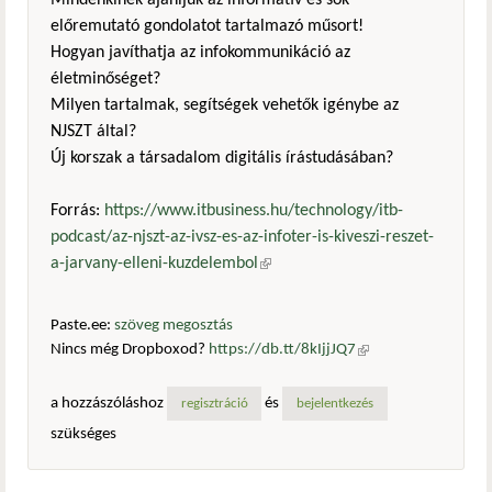
Mindenkinek ajánljuk az informatív és sok
előremutató gondolatot tartalmazó műsort!
Hogyan javíthatja az infokommunikáció az
életminőséget?
Milyen tartalmak, segítségek vehetők igénybe az
NJSZT által?
Új korszak a társadalom digitális írástudásában?
Forrás:
https://www.itbusiness.hu/technology/itb-
podcast/az-njszt-az-ivsz-es-az-infoter-is-kiveszi-reszet-
a-jarvany-elleni-kuzdelembol
(külső hivatkozás)
Paste.ee:
szöveg megosztás
Nincs még Dropboxod?
https://db.tt/8kIjjJQ7
(külső
hivatkozás)
a hozzászóláshoz
és
regisztráció
bejelentkezés
szükséges