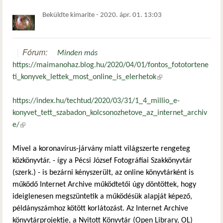
Beküldte
kimarite
-
2020. ápr. 01. 13:03
Fórum:
Minden más
https://maimanohaz.blog.hu/2020/04/01/fontos_fototortene
ti_konyvek_lettek_most_online_is_elerhetok
(külső hivatkozás)
https://index.hu/techtud/2020/03/31/1_4_millio_e-
konyvet_tett_szabadon_kolcsonozhetove_az_internet_archiv
e/
(külső hivatkozás)
Mivel a koronavírus-járvány miatt világszerte rengeteg
közkönyvtár. - így a Pécsi József Fotográfiai Szakkönyvtár
(szerk.) - is bezárni kényszerült, az online könyvtárként is
működő Internet Archive működtetői úgy döntöttek, hogy
ideiglenesen megszüntetik a működésük alapját képező,
példányszámhoz kötött korlátozást. Az Internet Archive
könyvtárprojektje, a Nyitott Könyvtár (Open Library, OL)