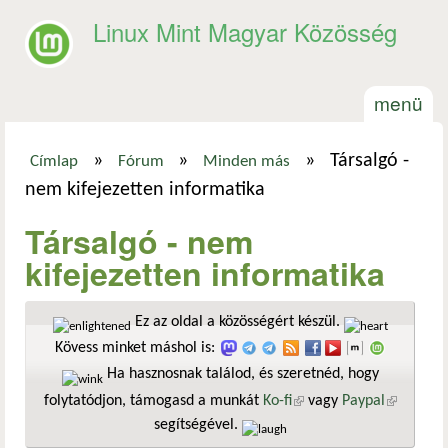
Ugrás a tartalomra
Linux Mint Magyar Közösség
menü
»
»
»
Társalgó -
Címlap
Fórum
Minden más
Jelenlegi hely
nem kifejezetten informatika
Társalgó - nem
kifejezetten informatika
Ez az oldal a közösségért készül.
Kövess minket máshol is:
Ha hasznosnak találod, és szeretnéd, hogy
folytatódjon, támogasd a munkát
Ko-fi
(külső hivatkozás)
vagy
Paypal
(külső
segítségével.
hivatkozá