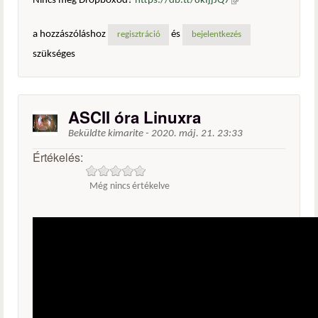
Nincs még Dropboxod?
https://db.tt/8kIjjJQ7
(külső
hivatkozás)
a hozzászóláshoz
és
regisztráció
bejelentkezés
szükséges
ASCII óra Linuxra
Beküldte
kimarite
-
2020. máj. 21. 23:33
Értékelés:
Még nincs értékelve