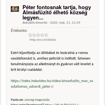
Péter fontosnak tartja, hogy
Almásfüzitő élhető község
legyen...
Beküldte
kimarite
-
2020. máj. 21. 21:39
Értékelés:
Még nincs értékelve
Ezért kijavíttatja az úthibákat és lezáratná a romos
vasútállomást is, amihez petíciót is indított. Szívesen
tanulmányozza az alkotmányt és gyakran vált levelet a
brit királyi családdal.
https://index.indavideo.hu/video/almasfuzito_mav_va
sutallomas_udvardi_peter
(külső hivatkozás)
Paste.ee:
szöveg megosztás