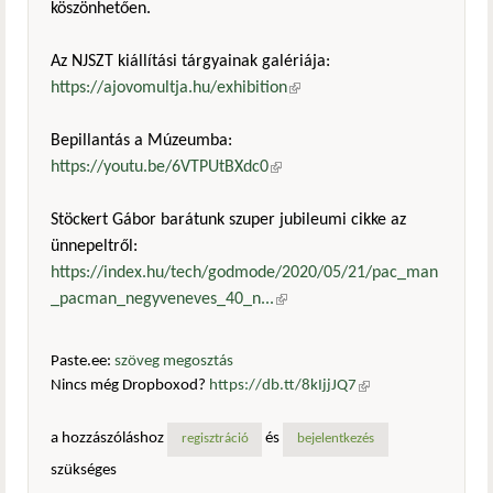
köszönhetően.
Az NJSZT kiállítási tárgyainak galériája:
https://ajovomultja.hu/exhibition
(külső hivatkozás)
Bepillantás a Múzeumba:
https://youtu.be/6VTPUtBXdc0
(külső hivatkozás)
Stöckert Gábor barátunk szuper jubileumi cikke az
ünnepeltről:
https://index.hu/tech/godmode/2020/05/21/pac_man
_pacman_negyveneves_40_n...
(külső hivatkozás)
Paste.ee:
szöveg megosztás
Nincs még Dropboxod?
https://db.tt/8kIjjJQ7
(külső
hivatkozás)
a hozzászóláshoz
és
regisztráció
bejelentkezés
szükséges