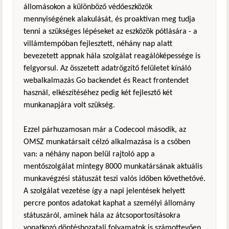
állomásokon a különböző védőeszközök
mennyiségének alakulását, és proaktívan meg tudja
tenni a szükséges lépéseket az eszközök pótlására - a
villámtempóban fejlesztett, néhány nap alatt
bevezetett appnak hála szolgálat reagálóképessége is
felgyorsul. Az összetett adatrögzítő felületet kínáló
webalkalmazás Go backendet és React frontendet
használ, elkészítéséhez pedig két fejlesztő két
munkanapjára volt szükség.
Ezzel párhuzamosan már a Codecool második, az
OMSZ munkatársait célzó alkalmazása is a csőben
van: a néhány napon belül rajtoló app a
mentőszolgálat mintegy 8000 munkatársának aktuális
munkavégzési státuszát teszi valós időben követhetővé.
A szolgálat vezetése így a napi jelentések helyett
percre pontos adatokat kaphat a személyi állomány
státuszáról, aminek hála az átcsoportosításokra
vonatkozó döntéshozatali folyamatok is számottevően