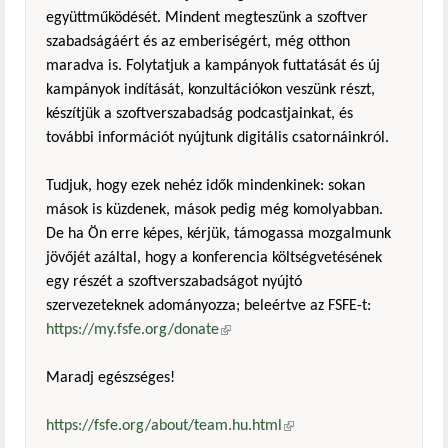
együttműködését. Mindent megteszünk a szoftver
szabadságáért és az emberiségért, még otthon
maradva is. Folytatjuk a kampányok futtatását és új
kampányok indítását, konzultációkon veszünk részt,
készítjük a szoftverszabadság podcastjainkat, és
további információt nyújtunk digitális csatornáinkról.
Tudjuk, hogy ezek nehéz idők mindenkinek: sokan
mások is küzdenek, mások pedig még komolyabban.
De ha Ön erre képes, kérjük, támogassa mozgalmunk
jövőjét azáltal, hogy a konferencia költségvetésének
egy részét a szoftverszabadságot nyújtó
szervezeteknek adományozza; beleértve az FSFE-t:
https://my.fsfe.org/donate
(külső hivatkozás)
Maradj egészséges!
https://fsfe.org/about/team.hu.html
(külső hivatkozás)