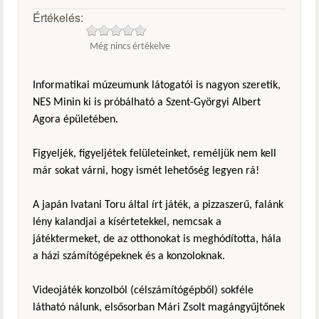
Értékelés:
Még nincs értékelve
Informatikai múzeumunk látogatói is nagyon szeretik,
NES Minin ki is próbálható a Szent-Györgyi Albert
Agora épületében.
Figyeljék, figyeljétek felületeinket, reméljük nem kell
már sokat várni, hogy ismét lehetőség legyen rá!
A japán Ivatani Toru által írt játék, a pizzaszerű, falánk
lény kalandjai a kísértetekkel, nemcsak a
játéktermeket, de az otthonokat is meghódította, hála
a házi számítógépeknek és a konzoloknak.
Videojáték konzolból (célszámítógépből) sokféle
látható nálunk, elsősorban Mári Zsolt magángyűjtőnek