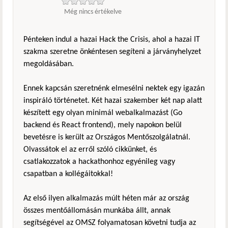
Még nincs értékelve
Pénteken indul a hazai Hack the Crisis, ahol a hazai IT
szakma szeretne önkéntesen segíteni a járványhelyzet
megoldásában.
Ennek kapcsán szeretnénk elmesélni nektek egy igazán
inspiráló történetet. Két hazai szakember két nap alatt
készített egy olyan minimál webalkalmazást (Go
backend és React frontend), mely napokon belül
bevetésre is került az Országos Mentőszolgálatnál.
Olvassátok el az erről szóló cikkünket, és
csatlakozzatok a hackathonhoz egyénileg vagy
csapatban a kollégáitokkal!
Az első ilyen alkalmazás múlt héten már az ország
összes mentőállomásán munkába állt, annak
segítségével az OMSZ folyamatosan követni tudja az