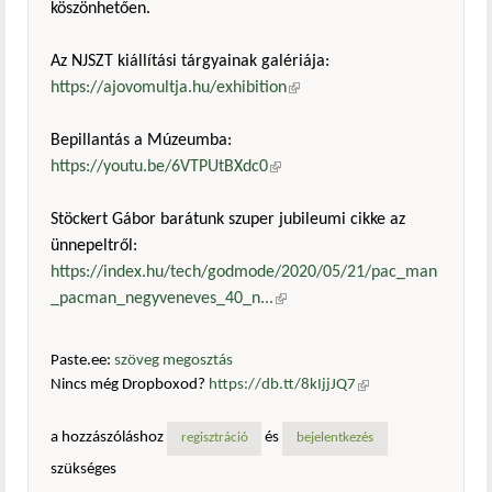
köszönhetően.
Az NJSZT kiállítási tárgyainak galériája:
https://ajovomultja.hu/exhibition
(külső hivatkozás)
Bepillantás a Múzeumba:
https://youtu.be/6VTPUtBXdc0
(külső hivatkozás)
Stöckert Gábor barátunk szuper jubileumi cikke az
ünnepeltről:
https://index.hu/tech/godmode/2020/05/21/pac_man
_pacman_negyveneves_40_n...
(külső hivatkozás)
Paste.ee:
szöveg megosztás
Nincs még Dropboxod?
https://db.tt/8kIjjJQ7
(külső
hivatkozás)
a hozzászóláshoz
és
regisztráció
bejelentkezés
szükséges