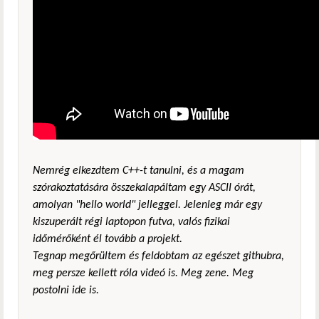
Nemrég elkezdtem C++-t tanulni, és a magam
szórakoztatására összekalapáltam egy ASCII órát,
amolyan "hello world" jelleggel. Jelenleg már egy
kiszuperált régi laptopon futva, valós fizikai
időmérőként él tovább a projekt.
Tegnap megőrültem és feldobtam az egészet githubra,
meg persze kellett róla videó is. Meg zene. Meg
postolni ide is.