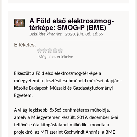
A Föld első elektroszmog-
térképe: SMOG-P (BME)
Beküldte
kimarite
-
2020. jún. 08. 18:59
Értékelés:
Még nincs értékelve
Elkészült a Föld első elektroszmog-térképe a
műegyetemi fejlesztésű zsebműhold mérései alapján -
közölte Budapesti Műszaki és Gazdaságtudományi
Egyetem.
A világ legkisebb, 5x5x5 centiméteres műholdja,
amely a Műegyetemen készült, 2019. december 6-ai
fellövése óta kifogástalanul működik - mondta a
projektről az MTI szerint Gschwindt András, a BME