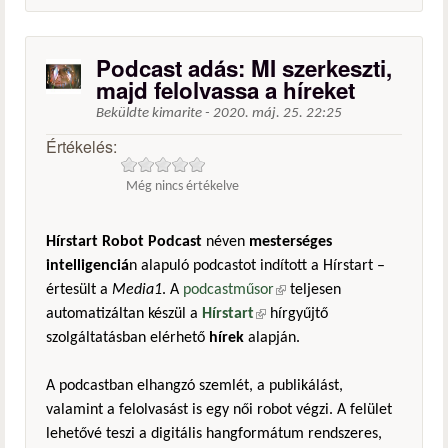
Podcast adás: MI szerkeszti,
majd felolvassa a híreket
Beküldte
kimarite
-
2020. máj. 25. 22:25
Értékelés:
Még nincs értékelve
Hírstart Robot Podcast
néven
mesterséges
intelligenciá
n alapuló podcastot indított a Hírstart –
értesült a
Media1
. A
podcastműsor
(külső hivatkozás)
teljesen
automatizáltan készül a
Hírstart
(külső hivatkozás)
hírgyűjtő
szolgáltatásban elérhető
hírek
alapján.
A podcastban elhangzó szemlét, a publikálást,
valamint a felolvasást is egy női robot végzi. A felület
lehetővé teszi a digitális hangformátum rendszeres,