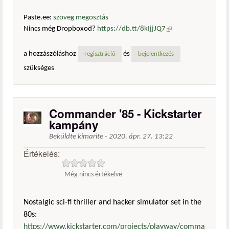
Paste.ee:
szöveg megosztás
Nincs még Dropboxod?
https://db.tt/8kIjjJQ7
(külső
hivatkozás)
a hozzászóláshoz
és
regisztráció
bejelentkezés
szükséges
Commander '85 - Kickstarter
kampány
Beküldte
kimarite
-
2020. ápr. 27. 13:22
Értékelés:
Még nincs értékelve
Nostalgic sci-fi thriller and hacker simulator set in the
80s:
https://www.kickstarter.com/projects/playway/comma