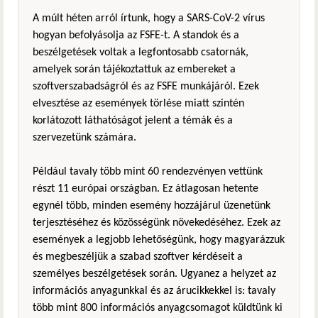
A múlt héten arról írtunk, hogy a SARS-CoV-2 vírus
hogyan befolyásolja az FSFE-t. A standok és a
beszélgetések voltak a legfontosabb csatornák,
amelyek során tájékoztattuk az embereket a
szoftverszabadságról és az FSFE munkájáról. Ezek
elvesztése az események törlése miatt szintén
korlátozott láthatóságot jelent a témák és a
szervezetünk számára.
Például tavaly több mint 60 rendezvényen vettünk
részt 11 európai országban. Ez átlagosan hetente
egynél több, minden esemény hozzájárul üzenetünk
terjesztéséhez és közösségünk növekedéséhez. Ezek az
események a legjobb lehetőségünk, hogy magyarázzuk
és megbeszéljük a szabad szoftver kérdéseit a
személyes beszélgetések során. Ugyanez a helyzet az
információs anyagunkkal és az árucikkekkel is: tavaly
több mint 800 információs anyagcsomagot küldtünk ki