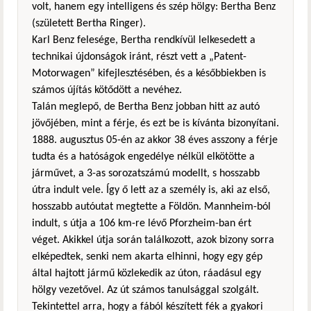
volt, hanem egy intelligens és szép hölgy: Bertha Benz
(született Bertha Ringer).
Karl Benz felesége, Bertha rendkívül lelkesedett a
technikai újdonságok iránt, részt vett a „Patent-
Motorwagen” kifejlesztésében, és a későbbiekben is
számos újítás kötődött a nevéhez.
Talán meglepő, de Bertha Benz jobban hitt az autó
jövőjében, mint a férje, és ezt be is kívánta bizonyítani.
1888. augusztus 05-én az akkor 38 éves asszony a férje
tudta és a hatóságok engedélye nélkül elkötötte a
járművet, a 3-as sorozatszámú modellt, s hosszabb
útra indult vele. Így ő lett az a személy is, aki az első,
hosszabb autóutat megtette a Földön. Mannheim-ból
indult, s útja a 106 km-re lévő Pforzheim-ban ért
véget. Akikkel útja során találkozott, azok bizony sorra
elképedtek, senki nem akarta elhinni, hogy egy gép
által hajtott jármű közlekedik az úton, ráadásul egy
hölgy vezetővel. Az út számos tanulsággal szolgált.
Tekintettel arra, hogy a fából készített fék a gyakori