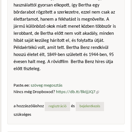
használattól gyorsan elkopott, így Bertha egy
bőrdarabot rögzített a szerkezetre, ezzel nem csak az
élettartamot, hanem a fékhatást is megnövelte. A
jármű különböző okok miatt menet közben többször is
lerobbant, de Bertha előtt nem volt akadály, minden
hibát saját kezűleg hárított el, és folytatta útját.
Példaértékű volt, amit tett. Bertha Benz rendkívül
hosszú életet élt, 1849-ben született és 1944-ben, 95
évesen halt meg. A rövidfilm Bertha Benz híres útja
előtt tiszteleg.
Paste.ee:
szöveg megosztás
Nincs még Dropboxod?
https://db.tt/8kIjjJQ7
(külső
hivatkozás)
a hozzászóláshoz
és
regisztráció
bejelentkezés
szükséges