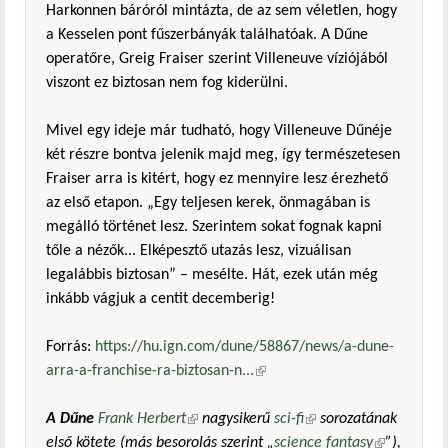
Harkonnen báróról mintázta, de az sem véletlen, hogy
a Kesselen pont fűszerbányák találhatóak. A Dűne
operatőre, Greig Fraiser szerint Villeneuve víziójából
viszont ez biztosan nem fog kiderülni.
Mivel egy ideje már tudható, hogy Villeneuve Dűnéje
két részre bontva jelenik majd meg, így természetesen
Fraiser arra is kitért, hogy ez mennyire lesz érezhető
az első etapon. „Egy teljesen kerek, önmagában is
megálló történet lesz. Szerintem sokat fognak kapni
tőle a nézők... Elképesztő utazás lesz, vizuálisan
legalábbis biztosan” – mesélte. Hát, ezek után még
inkább vágjuk a centit decemberig!
Forrás:
https://hu.ign.com/dune/58867/news/a-dune-
arra-a-franchise-ra-biztosan-n...
(külső hivatkozás)
A Dűne
Frank Herbert
(külső hivatkozás)
nagysikerű
sci-fi
(külső hivatkozás)
sorozatának
első kötete (más besorolás szerint „
science fantasy
(külső
”),