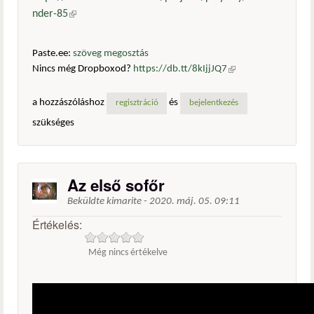
nder-85
(külső hivatkozás)
Paste.ee:
szöveg megosztás
Nincs még Dropboxod?
https://db.tt/8kIjjJQ7
(külső
hivatkozás)
a hozzászóláshoz
és
regisztráció
bejelentkezés
szükséges
Az első sofőr
Beküldte
kimarite
-
2020. máj. 05. 09:11
Értékelés:
Még nincs értékelve