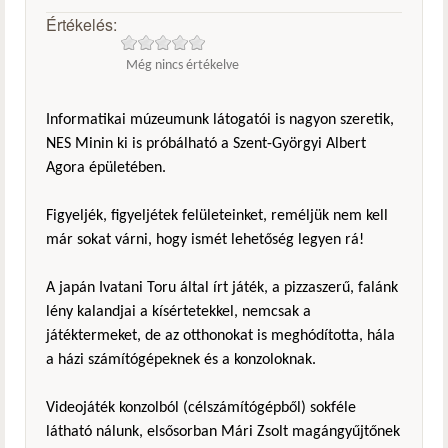
Értékelés:
Még nincs értékelve
Informatikai múzeumunk látogatói is nagyon szeretik,
NES Minin ki is próbálható a Szent-Györgyi Albert
Agora épületében.
Figyeljék, figyeljétek felületeinket, reméljük nem kell
már sokat várni, hogy ismét lehetőség legyen rá!
A japán Ivatani Toru által írt játék, a pizzaszerű, falánk
lény kalandjai a kísértetekkel, nemcsak a
játéktermeket, de az otthonokat is meghódította, hála
a házi számítógépeknek és a konzoloknak.
Videojáték konzolból (célszámítógépből) sokféle
látható nálunk, elsősorban Mári Zsolt magángyűjtőnek