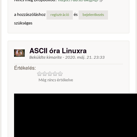
Nincs még Dropboxod?
https://db.tt/8kIjjJQ7
(külső
hivatkozás)
a hozzászóláshoz
és
regisztráció
bejelentkezés
szükséges
ASCII óra Linuxra
Beküldte
kimarite
-
2020. máj. 21. 23:33
Értékelés:
Még nincs értékelve