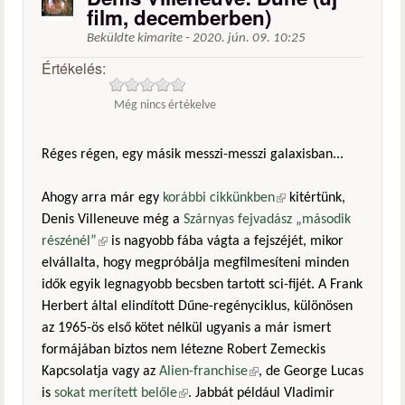
film, decemberben)
Beküldte
kimarite
-
2020. jún. 09. 10:25
Értékelés:
Még nincs értékelve
Réges régen, egy másik messzi-messzi galaxisban...
Ahogy arra már egy
korábbi cikkünkben
(külső hivatkozás)
kitértünk,
Denis Villeneuve még a
Szárnyas fejvadász „második
részénél”
(külső hivatkozás)
is nagyobb fába vágta a fejszéjét, mikor
elvállalta, hogy megpróbálja megfilmesíteni minden
idők egyik legnagyobb becsben tartott sci-fijét. A Frank
Herbert által elindított Dűne-regényciklus, különösen
az 1965-ös első kötet nélkül ugyanis a már ismert
formájában biztos nem létezne Robert Zemeckis
Kapcsolatja vagy az
Alien-franchise
(külső hivatkozás)
, de George Lucas
is
sokat merített belőle
(külső hivatkozás)
. Jabbát például Vladimir