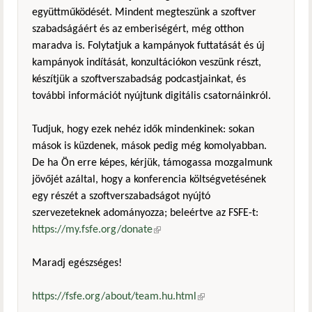
együttműködését. Mindent megteszünk a szoftver
szabadságáért és az emberiségért, még otthon
maradva is. Folytatjuk a kampányok futtatását és új
kampányok indítását, konzultációkon veszünk részt,
készítjük a szoftverszabadság podcastjainkat, és
további információt nyújtunk digitális csatornáinkról.
Tudjuk, hogy ezek nehéz idők mindenkinek: sokan
mások is küzdenek, mások pedig még komolyabban.
De ha Ön erre képes, kérjük, támogassa mozgalmunk
jövőjét azáltal, hogy a konferencia költségvetésének
egy részét a szoftverszabadságot nyújtó
szervezeteknek adományozza; beleértve az FSFE-t:
https://my.fsfe.org/donate
(külső hivatkozás)
Maradj egészséges!
https://fsfe.org/about/team.hu.html
(külső hivatkozás)