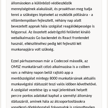
állomásokon a különböző védőeszközök
mennyiségének alakulását, és proaktívan meg tudja
tenni a szükséges lépéseket az eszközök pótlására - a
villámtempóban fejlesztett, néhány nap alatt
bevezetett appnak hála szolgálat reagálóképessége is
felgyorsul. Az összetett adatrögzítő felületet kínáló
webalkalmazás Go backendet és React frontendet
használ, elkészítéséhez pedig két fejlesztő két
munkanapjára volt szükség.
Ezzel párhuzamosan már a Codecool második, az
OMSZ munkatársait célzó alkalmazása is a csőben
van: a néhány napon belül rajtoló app a
mentőszolgálat mintegy 8000 munkatársának aktuális
munkavégzési státuszát teszi valós időben követhetővé.
A szolgálat vezetése így a napi jelentések helyett
percre pontos adatokat kaphat a személyi állomány
státuszáról, aminek hála az átcsoportosításokra
vonatkozó döntéshozatali folyamatok is számottevően