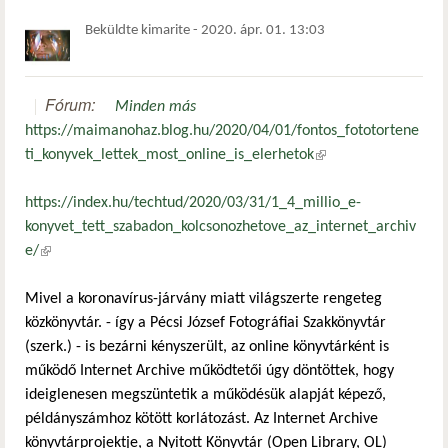
Beküldte
kimarite
-
2020. ápr. 01. 13:03
Fórum:
Minden más
https://maimanohaz.blog.hu/2020/04/01/fontos_fototortene
ti_konyvek_lettek_most_online_is_elerhetok
(külső hivatkozás)
https://index.hu/techtud/2020/03/31/1_4_millio_e-
konyvet_tett_szabadon_kolcsonozhetove_az_internet_archiv
e/
(külső hivatkozás)
Mivel a koronavírus-járvány miatt világszerte rengeteg
közkönyvtár. - így a Pécsi József Fotográfiai Szakkönyvtár
(szerk.) - is bezárni kényszerült, az online könyvtárként is
működő Internet Archive működtetői úgy döntöttek, hogy
ideiglenesen megszüntetik a működésük alapját képező,
példányszámhoz kötött korlátozást. Az Internet Archive
könyvtárprojektje, a Nyitott Könyvtár (Open Library, OL)