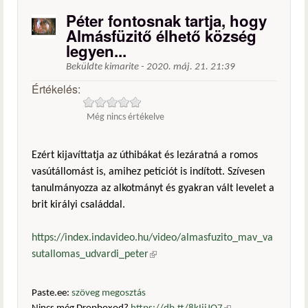
Péter fontosnak tartja, hogy
Almásfüzitő élhető község
legyen...
Beküldte
kimarite
-
2020. máj. 21. 21:39
Értékelés:
Még nincs értékelve
Ezért kijavíttatja az úthibákat és lezáratná a romos
vasútállomást is, amihez petíciót is indított. Szívesen
tanulmányozza az alkotmányt és gyakran vált levelet a
brit királyi családdal.
https://index.indavideo.hu/video/almasfuzito_mav_va
sutallomas_udvardi_peter
(külső hivatkozás)
Paste.ee:
szöveg megosztás