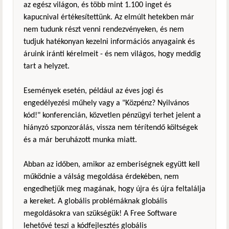
az egész világon, és több mint 1.100 inget és
kapucnival értékesítettünk. Az elmúlt hetekben már
nem tudunk részt venni rendezvényeken, és nem
tudjuk hatékonyan kezelni információs anyagaink és
áruink iránti kérelmeit - és nem világos, hogy meddig
tart a helyzet.
Események esetén, például az éves jogi és
engedélyezési műhely vagy a "Közpénz? Nyilvános
kód!" konferencián, közvetlen pénzügyi terhet jelent a
hiányzó szponzorálás, vissza nem térítendő költségek
és a már beruházott munka miatt.
Abban az időben, amikor az emberiségnek együtt kell
működnie a válság megoldása érdekében, nem
engedhetjük meg magának, hogy újra és újra feltalálja
a kereket. A globális problémáknak globális
megoldásokra van szükségük! A Free Software
lehetővé teszi a kódfejlesztés globális