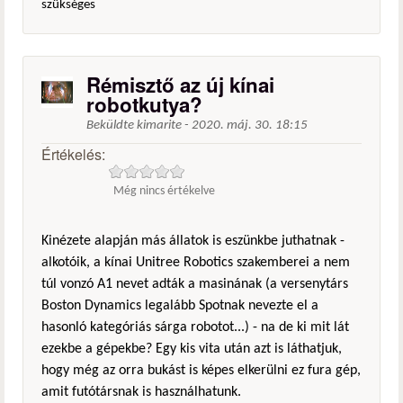
szükséges
Rémisztő az új kínai
robotkutya?
Beküldte
kimarite
-
2020. máj. 30. 18:15
Értékelés:
Még nincs értékelve
Kinézete alapján más állatok is eszünkbe juthatnak -
alkotóik, a kínai Unitree Robotics szakemberei a nem
túl vonzó A1 nevet adták a masinának (a versenytárs
Boston Dynamics legalább Spotnak nevezte el a
hasonló kategóriás sárga robotot...) - na de ki mit lát
ezekbe a gépekbe? Egy kis vita után azt is láthatjuk,
hogy még az orra bukást is képes elkerülni ez fura gép,
amit futótársnak is használhatunk.