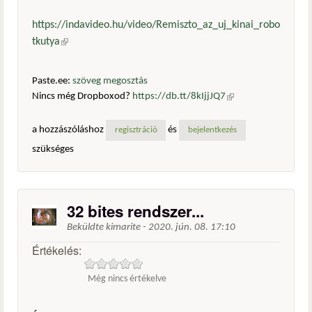
https://indavideo.hu/video/Remiszto_az_uj_kinai_robo
tkutya
(külső hivatkozás)
Paste.ee:
szöveg megosztás
Nincs még Dropboxod?
https://db.tt/8kIjjJQ7
(külső
hivatkozás)
a hozzászóláshoz
és
regisztráció
bejelentkezés
szükséges
32 bites rendszer...
Beküldte
kimarite
-
2020. jún. 08. 17:10
Értékelés:
Még nincs értékelve