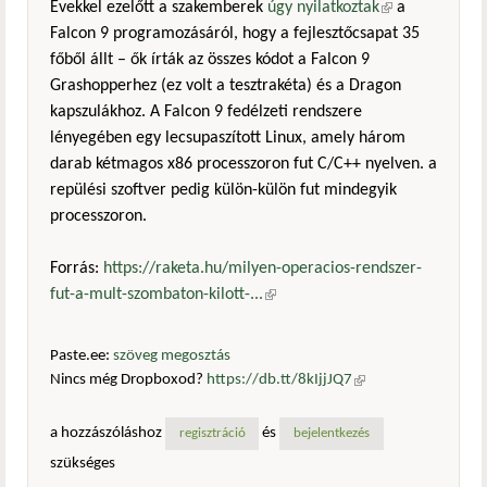
Évekkel ezelőtt a szakemberek
úgy nyilatkoztak
(külső
a
Falcon 9 programozásáról, hogy a fejlesztőcsapat 35
hivatkozás)
főből állt – ők írták az összes kódot a Falcon 9
Grashopperhez (ez volt a tesztrakéta) és a Dragon
kapszulákhoz. A Falcon 9 fedélzeti rendszere
lényegében egy lecsupaszított Linux, amely három
darab kétmagos x86 processzoron fut C/C++ nyelven. a
repülési szoftver pedig külön-külön fut mindegyik
processzoron.
Forrás:
https://raketa.hu/milyen-operacios-rendszer-
fut-a-mult-szombaton-kilott-...
(külső hivatkozás)
Paste.ee:
szöveg megosztás
Nincs még Dropboxod?
https://db.tt/8kIjjJQ7
(külső
hivatkozás)
a hozzászóláshoz
és
regisztráció
bejelentkezés
szükséges