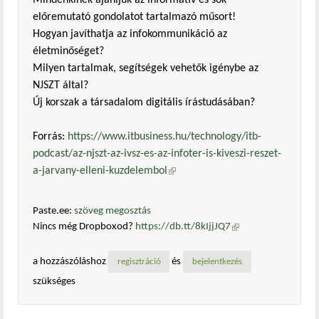
Mindenkinek ajánljuk az informatív és sok
előremutató gondolatot tartalmazó műsort!
Hogyan javíthatja az infokommunikáció az
életminőséget?
Milyen tartalmak, segítségek vehetők igénybe az
NJSZT által?
Új korszak a társadalom digitális írástudásában?
Forrás:
https://www.itbusiness.hu/technology/itb-
podcast/az-njszt-az-ivsz-es-az-infoter-is-kiveszi-reszet-
a-jarvany-elleni-kuzdelembol
(külső hivatkozás)
Paste.ee:
szöveg megosztás
Nincs még Dropboxod?
https://db.tt/8kIjjJQ7
(külső
hivatkozás)
a hozzászóláshoz
és
regisztráció
bejelentkezés
szükséges