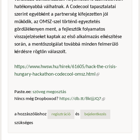
hatékonyabbá válhatnak. A Codecool tapasztalatai
szerint egyébként a partnerség kifejezetten jól
működik, az OMSZ-szel történő egyeztetés
gördülékenyen ment, a fejlesztők folyamatos
visszajelzéseket kaptak az első alkalmazás elkészítése
során, a mentőszolgálat továbbá minden felmerülő
kérdésre rögtön válaszolt.
https://www.hwsw.hu/hirek/61605/hack-the-crisis-
hungary-hackathon-codecool-omsz.html
(külső hivatkozás)
Paste.ee:
szöveg megosztás
Nincs még Dropboxod?
https://db.tt/8kIjjJQ7
(külső
hivatkozás)
a hozzászóláshoz
és
regisztráció
bejelentkezés
szükséges