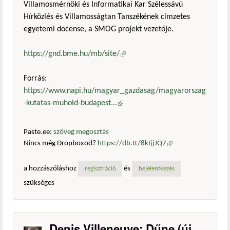
Villamosmérnöki és Informatikai Kar Szélessávú
Hírközlés és Villamosságtan Tanszékének címzetes
egyetemi docense, a SMOG projekt vezetője.
https://gnd.bme.hu/mb/site/
(külső hivatkozás)
Forrás:
https://www.napi.hu/magyar_gazdasag/magyarorszag
-kutatas-muhold-budapest...
(külső hivatkozás)
Paste.ee:
szöveg megosztás
Nincs még Dropboxod?
https://db.tt/8kIjjJQ7
(külső
hivatkozás)
a hozzászóláshoz
és
regisztráció
bejelentkezés
szükséges
Denis Villeneuve: Dűne (új