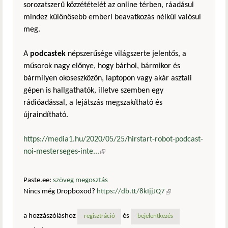
sorozatszerű közzétételét az online térben, ráadásul
mindez különösebb emberi beavatkozás nélkül valósul
meg.
A
podcastek
népszerűsége világszerte jelentős, a
műsorok nagy előnye, hogy bárhol, bármikor és
bármilyen okoseszközön, laptopon vagy akár asztali
gépen is hallgathatók, illetve szemben egy
rádióadással, a lejátszás megszakítható és
újraindítható.
https://media1.hu/2020/05/25/hirstart-robot-podcast-
noi-mesterseges-inte...
(külső hivatkozás)
Paste.ee:
szöveg megosztás
Nincs még Dropboxod?
https://db.tt/8kIjjJQ7
(külső
hivatkozás)
a hozzászóláshoz
és
regisztráció
bejelentkezés