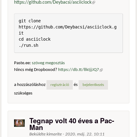
https://github.com/Deybacsi/asciiclock
(külső hivatkozás)
git clone 
https://github.com/Deybacsi/asciiclock.g
it

cd asciiclock

./run.sh
Paste.ee:
szöveg megosztás
Nincs még Dropboxod?
https://db.tt/8kIjjJQ7
(külső
hivatkozás)
a hozzászóláshoz
és
regisztráció
bejelentkezés
szükséges
Tegnap volt 40 éves a Pac-
Man
Beküldte
kimarite
-
2020. máj. 22. 10:11