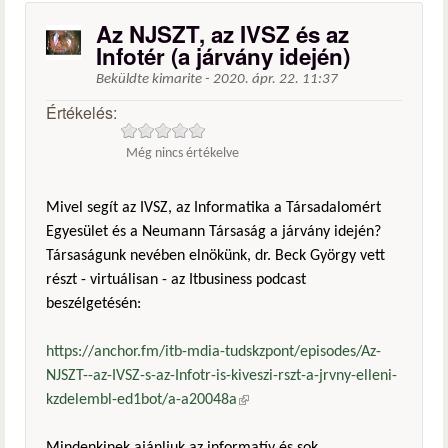
Az NJSZT, az IVSZ és az
Infotér (a járvány idején)
Beküldte
kimarite
-
2020. ápr. 22. 11:37
Értékelés:
Még nincs értékelve
Mivel segít az IVSZ, az Informatika a Társadalomért
Egyesület és a Neumann Társaság a járvány idején?
Társaságunk nevében elnökünk, dr. Beck György vett
részt - virtuálisan - az Itbusiness podcast
beszélgetésén:
https://anchor.fm/itb-mdia-tudskzpont/episodes/Az-
NJSZT--az-IVSZ-s-az-Infotr-is-kiveszi-rszt-a-jrvny-elleni-
kzdelembl-ed1bot/a-a20048a
(külső hivatkozás)