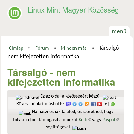
Ugrás a tartalomra
Linux Mint Magyar Közösség
menü
»
»
»
Társalgó -
Címlap
Fórum
Minden más
Jelenlegi hely
nem kifejezetten informatika
Társalgó - nem
kifejezetten informatika
Ez az oldal a közösségért készül.
Kövess minket máshol is:
Ha hasznosnak találod, és szeretnéd, hogy
folytatódjon, támogasd a munkát
Ko-fi
(külső hivatkozás)
vagy
Paypal
(külső
segítségével.
hivatkozá