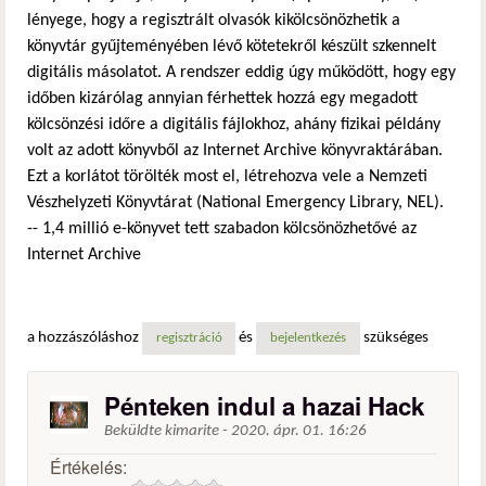
lényege, hogy a regisztrált olvasók kikölcsönözhetik a
könyvtár gyűjteményében lévő kötetekről készült szkennelt
digitális másolatot. A rendszer eddig úgy működött, hogy egy
időben kizárólag annyian férhettek hozzá egy megadott
kölcsönzési időre a digitális fájlokhoz, ahány fizikai példány
volt az adott könyvből az Internet Archive könyvraktárában.
Ezt a korlátot törölték most el, létrehozva vele a Nemzeti
Vészhelyzeti Könyvtárat (National Emergency Library, NEL).
-- 1,4 millió e-könyvet tett szabadon kölcsönözhetővé az
Internet Archive
a hozzászóláshoz
és
szükséges
regisztráció
bejelentkezés
Pénteken indul a hazai Hack
Beküldte
kimarite
-
2020. ápr. 01. 16:26
Értékelés: