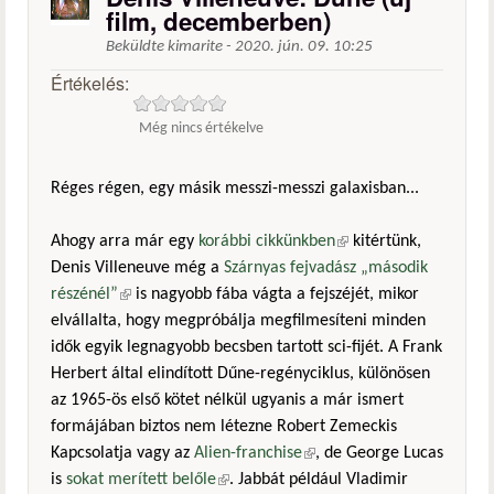
film, decemberben)
Beküldte
kimarite
-
2020. jún. 09. 10:25
Értékelés:
Még nincs értékelve
Réges régen, egy másik messzi-messzi galaxisban...
Ahogy arra már egy
korábbi cikkünkben
(külső hivatkozás)
kitértünk,
Denis Villeneuve még a
Szárnyas fejvadász „második
részénél”
(külső hivatkozás)
is nagyobb fába vágta a fejszéjét, mikor
elvállalta, hogy megpróbálja megfilmesíteni minden
idők egyik legnagyobb becsben tartott sci-fijét. A Frank
Herbert által elindított Dűne-regényciklus, különösen
az 1965-ös első kötet nélkül ugyanis a már ismert
formájában biztos nem létezne Robert Zemeckis
Kapcsolatja vagy az
Alien-franchise
(külső hivatkozás)
, de George Lucas
is
sokat merített belőle
(külső hivatkozás)
. Jabbát például Vladimir