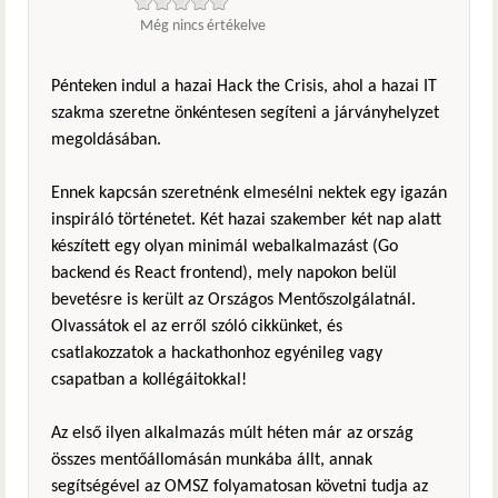
Még nincs értékelve
Pénteken indul a hazai Hack the Crisis, ahol a hazai IT
szakma szeretne önkéntesen segíteni a járványhelyzet
megoldásában.
Ennek kapcsán szeretnénk elmesélni nektek egy igazán
inspiráló történetet. Két hazai szakember két nap alatt
készített egy olyan minimál webalkalmazást (Go
backend és React frontend), mely napokon belül
bevetésre is került az Országos Mentőszolgálatnál.
Olvassátok el az erről szóló cikkünket, és
csatlakozzatok a hackathonhoz egyénileg vagy
csapatban a kollégáitokkal!
Az első ilyen alkalmazás múlt héten már az ország
összes mentőállomásán munkába állt, annak
segítségével az OMSZ folyamatosan követni tudja az