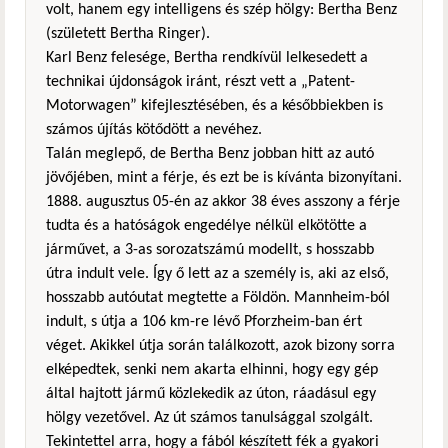
volt, hanem egy intelligens és szép hölgy: Bertha Benz
(született Bertha Ringer).
Karl Benz felesége, Bertha rendkívül lelkesedett a
technikai újdonságok iránt, részt vett a „Patent-
Motorwagen” kifejlesztésében, és a későbbiekben is
számos újítás kötődött a nevéhez.
Talán meglepő, de Bertha Benz jobban hitt az autó
jövőjében, mint a férje, és ezt be is kívánta bizonyítani.
1888. augusztus 05-én az akkor 38 éves asszony a férje
tudta és a hatóságok engedélye nélkül elkötötte a
járművet, a 3-as sorozatszámú modellt, s hosszabb
útra indult vele. Így ő lett az a személy is, aki az első,
hosszabb autóutat megtette a Földön. Mannheim-ból
indult, s útja a 106 km-re lévő Pforzheim-ban ért
véget. Akikkel útja során találkozott, azok bizony sorra
elképedtek, senki nem akarta elhinni, hogy egy gép
által hajtott jármű közlekedik az úton, ráadásul egy
hölgy vezetővel. Az út számos tanulsággal szolgált.
Tekintettel arra, hogy a fából készített fék a gyakori