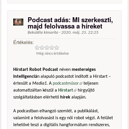
Podcast adás: MI szerkeszti,
majd felolvassa a híreket
Beküldte
kimarite
-
2020. máj. 25. 22:25
Értékelés:
Még nincs értékelve
Hírstart Robot Podcast
néven
mesterséges
intelligenciá
n alapuló podcastot indított a Hírstart –
értesült a
Media1
. A
podcastműsor
(külső hivatkozás)
teljesen
automatizáltan készül a
Hírstart
(külső hivatkozás)
hírgyűjtő
szolgáltatásban elérhető
hírek
alapján.
A podcastban elhangzó szemlét, a publikálást,
valamint a felolvasást is egy női robot végzi. A felület
lehetővé teszi a digitális hangformátum rendszeres,