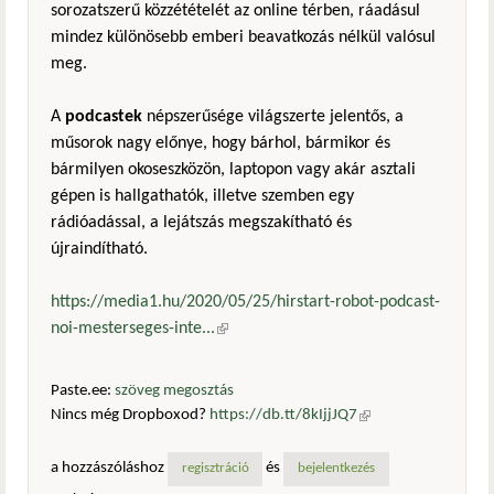
sorozatszerű közzétételét az online térben, ráadásul
mindez különösebb emberi beavatkozás nélkül valósul
meg.
A
podcastek
népszerűsége világszerte jelentős, a
műsorok nagy előnye, hogy bárhol, bármikor és
bármilyen okoseszközön, laptopon vagy akár asztali
gépen is hallgathatók, illetve szemben egy
rádióadással, a lejátszás megszakítható és
újraindítható.
https://media1.hu/2020/05/25/hirstart-robot-podcast-
noi-mesterseges-inte...
(külső hivatkozás)
Paste.ee:
szöveg megosztás
Nincs még Dropboxod?
https://db.tt/8kIjjJQ7
(külső
hivatkozás)
a hozzászóláshoz
és
regisztráció
bejelentkezés