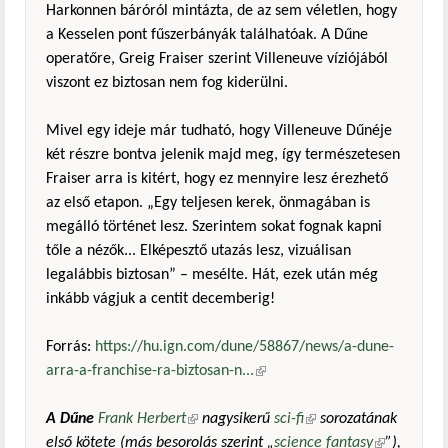
Harkonnen báróról mintázta, de az sem véletlen, hogy
a Kesselen pont fűszerbányák találhatóak. A Dűne
operatőre, Greig Fraiser szerint Villeneuve víziójából
viszont ez biztosan nem fog kiderülni.
Mivel egy ideje már tudható, hogy Villeneuve Dűnéje
két részre bontva jelenik majd meg, így természetesen
Fraiser arra is kitért, hogy ez mennyire lesz érezhető
az első etapon. „Egy teljesen kerek, önmagában is
megálló történet lesz. Szerintem sokat fognak kapni
tőle a nézők... Elképesztő utazás lesz, vizuálisan
legalábbis biztosan” – mesélte. Hát, ezek után még
inkább vágjuk a centit decemberig!
Forrás:
https://hu.ign.com/dune/58867/news/a-dune-
arra-a-franchise-ra-biztosan-n...
(külső hivatkozás)
A Dűne
Frank Herbert
(külső hivatkozás)
nagysikerű
sci-fi
(külső hivatkozás)
sorozatának
első kötete (más besorolás szerint „
science fantasy
(külső
”),