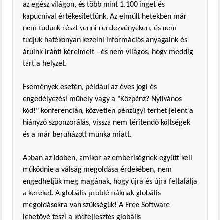
az egész világon, és több mint 1.100 inget és
kapucnival értékesítettünk. Az elmúlt hetekben már
nem tudunk részt venni rendezvényeken, és nem
tudjuk hatékonyan kezelni információs anyagaink és
áruink iránti kérelmeit - és nem világos, hogy meddig
tart a helyzet.
Események esetén, például az éves jogi és
engedélyezési műhely vagy a "Közpénz? Nyilvános
kód!" konferencián, közvetlen pénzügyi terhet jelent a
hiányzó szponzorálás, vissza nem térítendő költségek
és a már beruházott munka miatt.
Abban az időben, amikor az emberiségnek együtt kell
működnie a válság megoldása érdekében, nem
engedhetjük meg magának, hogy újra és újra feltalálja
a kereket. A globális problémáknak globális
megoldásokra van szükségük! A Free Software
lehetővé teszi a kódfejlesztés globális