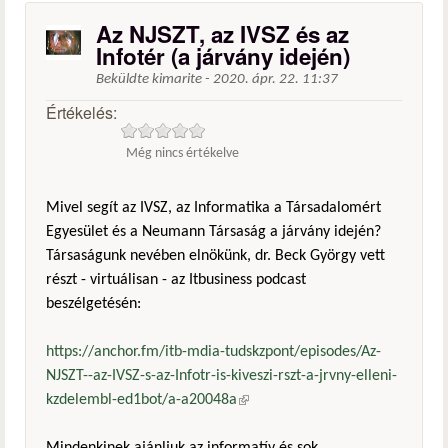
Az NJSZT, az IVSZ és az
Infotér (a járvány idején)
Beküldte
kimarite
-
2020. ápr. 22. 11:37
Értékelés:
Még nincs értékelve
Mivel segít az IVSZ, az Informatika a Társadalomért
Egyesület és a Neumann Társaság a járvány idején?
Társaságunk nevében elnökünk, dr. Beck György vett
részt - virtuálisan - az Itbusiness podcast
beszélgetésén:
https://anchor.fm/itb-mdia-tudskzpont/episodes/Az-
NJSZT--az-IVSZ-s-az-Infotr-is-kiveszi-rszt-a-jrvny-elleni-
kzdelembl-ed1bot/a-a20048a
(külső hivatkozás)