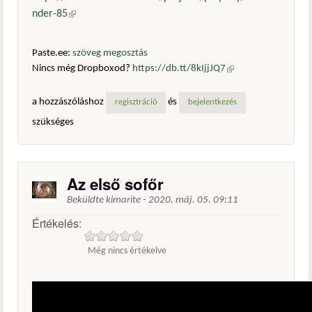
nder-85
(külső hivatkozás)
Paste.ee:
szöveg megosztás
Nincs még Dropboxod?
https://db.tt/8kIjjJQ7
(külső
hivatkozás)
a hozzászóláshoz
és
regisztráció
bejelentkezés
szükséges
Az első sofőr
Beküldte
kimarite
-
2020. máj. 05. 09:11
Értékelés:
Még nincs értékelve