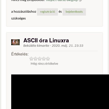
Nincs még Dropboxod?
https://db.tt/8kIjjJQ7
(külső
hivatkozás)
a hozzászóláshoz
és
regisztráció
bejelentkezés
szükséges
ASCII óra Linuxra
Beküldte
kimarite
-
2020. máj. 21. 23:33
Értékelés:
Még nincs értékelve