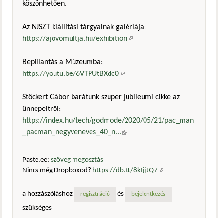
köszönhetően.
Az NJSZT kiállítási tárgyainak galériája:
https://ajovomultja.hu/exhibition
(külső hivatkozás)
Bepillantás a Múzeumba:
https://youtu.be/6VTPUtBXdc0
(külső hivatkozás)
Stöckert Gábor barátunk szuper jubileumi cikke az
ünnepeltről:
https://index.hu/tech/godmode/2020/05/21/pac_man
_pacman_negyveneves_40_n...
(külső hivatkozás)
Paste.ee:
szöveg megosztás
Nincs még Dropboxod?
https://db.tt/8kIjjJQ7
(külső
hivatkozás)
a hozzászóláshoz
és
regisztráció
bejelentkezés
szükséges