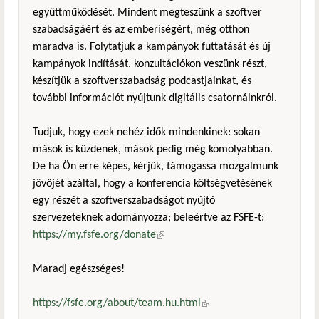
együttműködését. Mindent megteszünk a szoftver
szabadságáért és az emberiségért, még otthon
maradva is. Folytatjuk a kampányok futtatását és új
kampányok indítását, konzultációkon veszünk részt,
készítjük a szoftverszabadság podcastjainkat, és
további információt nyújtunk digitális csatornáinkról.
Tudjuk, hogy ezek nehéz idők mindenkinek: sokan
mások is küzdenek, mások pedig még komolyabban.
De ha Ön erre képes, kérjük, támogassa mozgalmunk
jövőjét azáltal, hogy a konferencia költségvetésének
egy részét a szoftverszabadságot nyújtó
szervezeteknek adományozza; beleértve az FSFE-t:
https://my.fsfe.org/donate
(külső hivatkozás)
Maradj egészséges!
https://fsfe.org/about/team.hu.html
(külső hivatkozás)