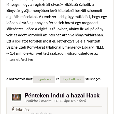
lényege, hogy a regisztrált olvasók kikölcsönözhetik a
könyvtár gyűjteményében lévő kötetekről készült szkennelt
digitális másolatot. A rendszer eddig úgy működött, hogy egy
időben kizárólag annyian férhettek hozzá egy megadott
kölcsönzési időre a digitális fájlokhoz, ahány fizikai példány
volt az adott könyvből az Internet Archive könyvraktárában.
Ezt a korlátot törölték most el, létrehozva vele a Nemzeti
Vészhelyzeti Könyvtárat (National Emergency Library, NEL).
-- 1,4 millió e-könyvet tett szabadon kölcsönözhetővé az
Internet Archive
a hozzászóláshoz
és
szükséges
regisztráció
bejelentkezés
Pénteken indul a hazai Hack
Beküldte
kimarite
-
2020. ápr. 01. 16:26
Értékelés: