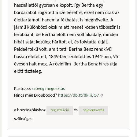
használattól gyorsan elkopott, így Bertha egy
bőrdarabot rögzített a szerkezetre, ezzel nem csak az
élettartamot, hanem a fékhatást is megnövelte. A
jármű különböző okok miatt menet közben többször is
lerobbant, de Bertha előtt nem volt akadály, minden
hibát saját kezűleg hárított el, és folytatta útját.
Példaértékű volt, amit tett. Bertha Benz rendkívül
hosszú életet élt, 1849-ben született és 1944-ben, 95
évesen halt meg. A rövidfilm Bertha Benz híres útja
előtt tiszteleg.
Paste.ee:
szöveg megosztás
Nincs még Dropboxod?
https://db.tt/8kIjjJQ7
(külső
hivatkozás)
a hozzászóláshoz
és
regisztráció
bejelentkezés
szükséges