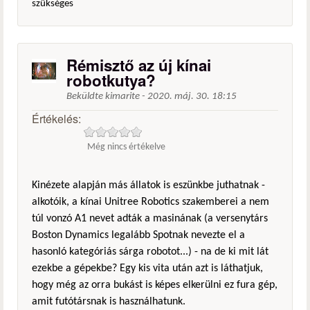
szükséges
Rémisztő az új kínai
robotkutya?
Beküldte
kimarite
-
2020. máj. 30. 18:15
Értékelés:
Még nincs értékelve
Kinézete alapján más állatok is eszünkbe juthatnak -
alkotóik, a kínai Unitree Robotics szakemberei a nem
túl vonzó A1 nevet adták a masinának (a versenytárs
Boston Dynamics legalább Spotnak nevezte el a
hasonló kategóriás sárga robotot...) - na de ki mit lát
ezekbe a gépekbe? Egy kis vita után azt is láthatjuk,
hogy még az orra bukást is képes elkerülni ez fura gép,
amit futótársnak is használhatunk.