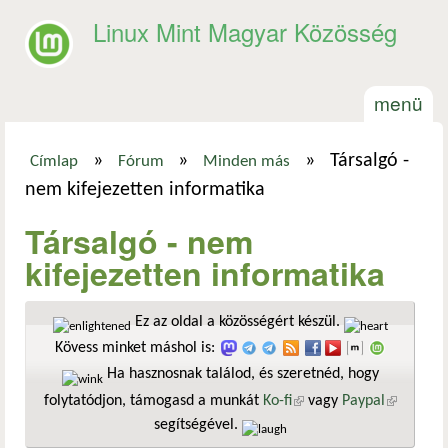
Ugrás a tartalomra
Linux Mint Magyar Közösség
menü
»
»
»
Társalgó -
Címlap
Fórum
Minden más
Jelenlegi hely
nem kifejezetten informatika
Társalgó - nem
kifejezetten informatika
Ez az oldal a közösségért készül.
Kövess minket máshol is:
Ha hasznosnak találod, és szeretnéd, hogy
folytatódjon, támogasd a munkát
Ko-fi
(külső hivatkozás)
vagy
Paypal
(külső
segítségével.
hivatkozá