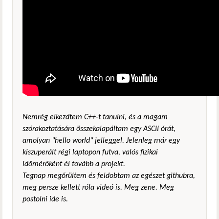
Nemrég elkezdtem C++-t tanulni, és a magam
szórakoztatására összekalapáltam egy ASCII órát,
amolyan "hello world" jelleggel. Jelenleg már egy
kiszuperált régi laptopon futva, valós fizikai
időmérőként él tovább a projekt.
Tegnap megőrültem és feldobtam az egészet githubra,
meg persze kellett róla videó is. Meg zene. Meg
postolni ide is.