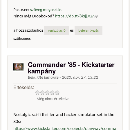
Paste.ee:
szöveg megosztás
Nincs még Dropboxod?
https://db.tt/8kIjjJQ7
(külső
hivatkozás)
a hozzászóláshoz
és
regisztráció
bejelentkezés
szükséges
Commander '85 - Kickstarter
kampány
Beküldte
kimarite
-
2020. ápr. 27. 13:22
Értékelés:
Még nincs értékelve
Nostalgic sci-fi thriller and hacker simulator set in the
80s:
https://www.kickstarter.com/projects/playway/comma