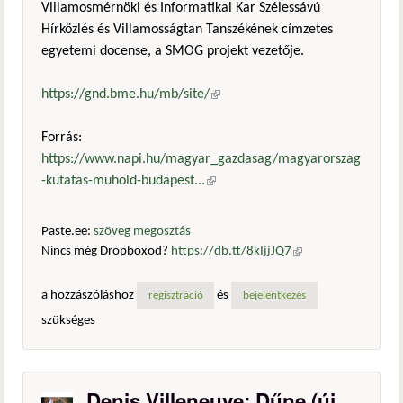
Villamosmérnöki és Informatikai Kar Szélessávú
Hírközlés és Villamosságtan Tanszékének címzetes
egyetemi docense, a SMOG projekt vezetője.
https://gnd.bme.hu/mb/site/
(külső hivatkozás)
Forrás:
https://www.napi.hu/magyar_gazdasag/magyarorszag
-kutatas-muhold-budapest...
(külső hivatkozás)
Paste.ee:
szöveg megosztás
Nincs még Dropboxod?
https://db.tt/8kIjjJQ7
(külső
hivatkozás)
a hozzászóláshoz
és
regisztráció
bejelentkezés
szükséges
Denis Villeneuve: Dűne (új