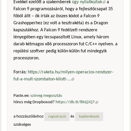
Évekkel ezelőtt a szakemberek
úgy nyilatkoztak
(külső
a
Falcon 9 programozásáról, hogy a fejlesztőcsapat 35
hivatkozás)
főből állt – ők írták az összes kódot a Falcon 9
Grashopperhez (ez volt a tesztrakéta) és a Dragon
kapszulákhoz. A Falcon 9 fedélzeti rendszere
lényegében egy lecsupaszított Linux, amely három
darab kétmagos x86 processzoron fut C/C++ nyelven. a
repülési szoftver pedig külön-külön fut mindegyik
processzoron.
Forrás:
https://raketa.hu/milyen-operacios-rendszer-
fut-a-mult-szombaton-kilott-...
(külső hivatkozás)
Paste.ee:
szöveg megosztás
Nincs még Dropboxod?
https://db.tt/8kIjjJQ7
(külső
hivatkozás)
a hozzászóláshoz
és
regisztráció
bejelentkezés
szükséges