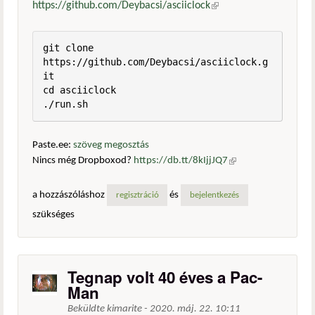
https://github.com/Deybacsi/asciiclock
(külső hivatkozás)
git clone 
https://github.com/Deybacsi/asciiclock.g
it

cd asciiclock

./run.sh
Paste.ee:
szöveg megosztás
Nincs még Dropboxod?
https://db.tt/8kIjjJQ7
(külső
hivatkozás)
a hozzászóláshoz
és
regisztráció
bejelentkezés
szükséges
Tegnap volt 40 éves a Pac-
Man
Beküldte
kimarite
-
2020. máj. 22. 10:11