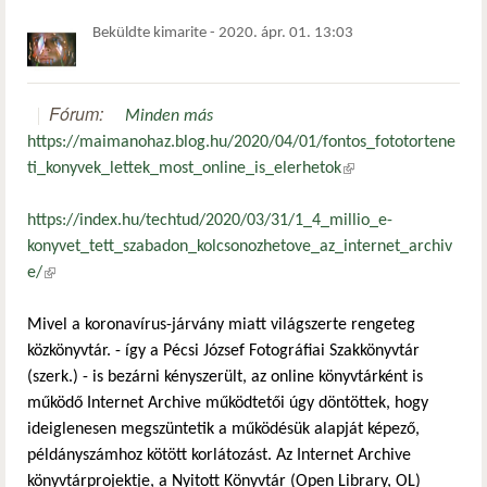
Beküldte
kimarite
-
2020. ápr. 01. 13:03
Fórum:
Minden más
https://maimanohaz.blog.hu/2020/04/01/fontos_fototortene
ti_konyvek_lettek_most_online_is_elerhetok
(külső hivatkozás)
https://index.hu/techtud/2020/03/31/1_4_millio_e-
konyvet_tett_szabadon_kolcsonozhetove_az_internet_archiv
e/
(külső hivatkozás)
Mivel a koronavírus-járvány miatt világszerte rengeteg
közkönyvtár. - így a Pécsi József Fotográfiai Szakkönyvtár
(szerk.) - is bezárni kényszerült, az online könyvtárként is
működő Internet Archive működtetői úgy döntöttek, hogy
ideiglenesen megszüntetik a működésük alapját képező,
példányszámhoz kötött korlátozást. Az Internet Archive
könyvtárprojektje, a Nyitott Könyvtár (Open Library, OL)