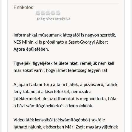
Értékelés:
Még nincs értékelve
Informatikai múzeumunk látogatói is nagyon szeretik,
NES Minin ki is próbálható a Szent-Györgyi Albert
Agora épületében.
Figyeljék, figyeljétek felületeinket, reméljük nem kell
már sokat várni, hogy ismét lehetőség legyen rá!
A japán Ivatani Toru által írt játék, a pizzaszerű, falánk
lény kalandjai a kísértetekkel, nemcsak a
játéktermeket, de az otthonokat is meghódította, hála
a házi számítógépeknek és a konzoloknak.
Videojáték konzolból (célszámítógépből) sokféle
látható nálunk, elsősorban Mári Zsolt magángyűjtőnek