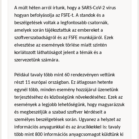
A múlt héten arról írtunk, hogy a SARS-CoV-2 vírus
hogyan befolyásolja az FSFE-t. A standok és a
beszélgetések voltak a legfontosabb csatornák,
amelyek során tájékoztattuk az embereket a
szoftverszabadságról és az FSFE munkájáról. Ezek
elvesztése az események törlése miatt szintén
korlátozott láthatóságot jelent a témák és a
szervezetünk számára.
Például tavaly több mint 60 rendezvényen vettünk
részt 11 európai országban. Ez átlagosan hetente
egynél több, minden esemény hozzájárul üzenetünk
terjesztéséhez és közösségünk növekedéséhez. Ezek az
események a legjobb lehetőségünk, hogy magyarázzuk
és megbeszéljük a szabad szoftver kérdéseit a
személyes beszélgetések során. Ugyanez a helyzet az
információs anyagunkkal és az árucikkekkel is: tavaly
több mint 800 információs anyagcsomagot küldtünk ki