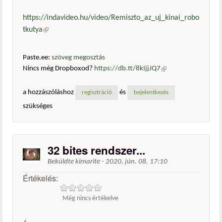
https://indavideo.hu/video/Remiszto_az_uj_kinai_robo
tkutya
(külső hivatkozás)
Paste.ee:
szöveg megosztás
Nincs még Dropboxod?
https://db.tt/8kIjjJQ7
(külső
hivatkozás)
a hozzászóláshoz
és
regisztráció
bejelentkezés
szükséges
32 bites rendszer...
Beküldte
kimarite
-
2020. jún. 08. 17:10
Értékelés:
Még nincs értékelve