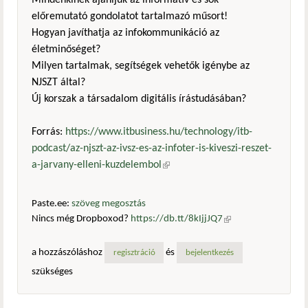
Mindenkinek ajánljuk az informatív és sok
előremutató gondolatot tartalmazó műsort!
Hogyan javíthatja az infokommunikáció az
életminőséget?
Milyen tartalmak, segítségek vehetők igénybe az
NJSZT által?
Új korszak a társadalom digitális írástudásában?
Forrás:
https://www.itbusiness.hu/technology/itb-
podcast/az-njszt-az-ivsz-es-az-infoter-is-kiveszi-reszet-
a-jarvany-elleni-kuzdelembol
(külső hivatkozás)
Paste.ee:
szöveg megosztás
Nincs még Dropboxod?
https://db.tt/8kIjjJQ7
(külső
hivatkozás)
a hozzászóláshoz
és
regisztráció
bejelentkezés
szükséges