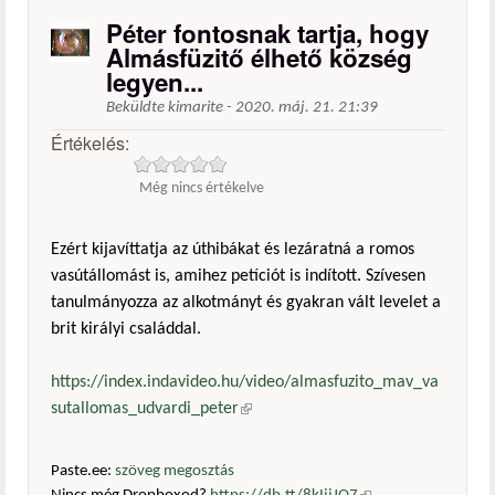
Péter fontosnak tartja, hogy
Almásfüzitő élhető község
legyen...
Beküldte
kimarite
-
2020. máj. 21. 21:39
Értékelés:
Még nincs értékelve
Ezért kijavíttatja az úthibákat és lezáratná a romos
vasútállomást is, amihez petíciót is indított. Szívesen
tanulmányozza az alkotmányt és gyakran vált levelet a
brit királyi családdal.
https://index.indavideo.hu/video/almasfuzito_mav_va
sutallomas_udvardi_peter
(külső hivatkozás)
Paste.ee:
szöveg megosztás