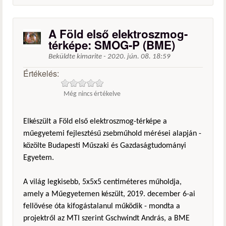
A Föld első elektroszmog-
térképe: SMOG-P (BME)
Beküldte
kimarite
-
2020. jún. 08. 18:59
Értékelés:
Még nincs értékelve
Elkészült a Föld első elektroszmog-térképe a
műegyetemi fejlesztésű zsebműhold mérései alapján -
közölte Budapesti Műszaki és Gazdaságtudományi
Egyetem.
A világ legkisebb, 5x5x5 centiméteres műholdja,
amely a Műegyetemen készült, 2019. december 6-ai
fellövése óta kifogástalanul működik - mondta a
projektről az MTI szerint Gschwindt András, a BME