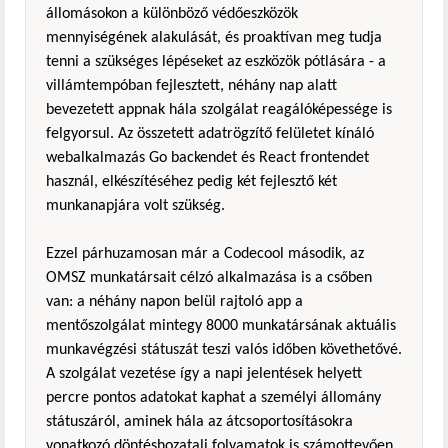
állomásokon a különböző védőeszközök
mennyiségének alakulását, és proaktívan meg tudja
tenni a szükséges lépéseket az eszközök pótlására - a
villámtempóban fejlesztett, néhány nap alatt
bevezetett appnak hála szolgálat reagálóképessége is
felgyorsul. Az összetett adatrögzítő felületet kínáló
webalkalmazás Go backendet és React frontendet
használ, elkészítéséhez pedig két fejlesztő két
munkanapjára volt szükség.
Ezzel párhuzamosan már a Codecool második, az
OMSZ munkatársait célzó alkalmazása is a csőben
van: a néhány napon belül rajtoló app a
mentőszolgálat mintegy 8000 munkatársának aktuális
munkavégzési státuszát teszi valós időben követhetővé.
A szolgálat vezetése így a napi jelentések helyett
percre pontos adatokat kaphat a személyi állomány
státuszáról, aminek hála az átcsoportosításokra
vonatkozó döntéshozatali folyamatok is számottevően