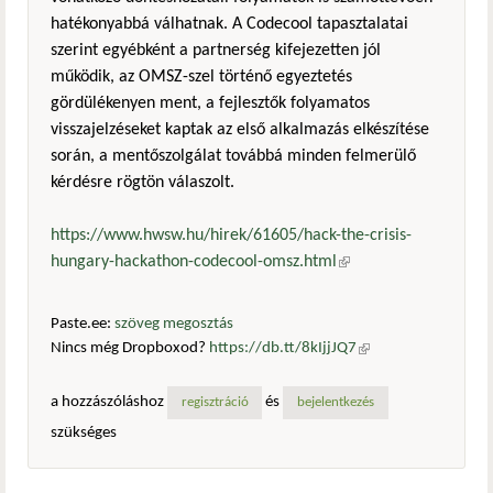
hatékonyabbá válhatnak. A Codecool tapasztalatai
szerint egyébként a partnerség kifejezetten jól
működik, az OMSZ-szel történő egyeztetés
gördülékenyen ment, a fejlesztők folyamatos
visszajelzéseket kaptak az első alkalmazás elkészítése
során, a mentőszolgálat továbbá minden felmerülő
kérdésre rögtön válaszolt.
https://www.hwsw.hu/hirek/61605/hack-the-crisis-
hungary-hackathon-codecool-omsz.html
(külső hivatkozás)
Paste.ee:
szöveg megosztás
Nincs még Dropboxod?
https://db.tt/8kIjjJQ7
(külső
hivatkozás)
a hozzászóláshoz
és
regisztráció
bejelentkezés
szükséges