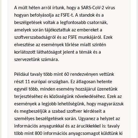
A múlt héten arról írtunk, hogy a SARS-CoV-2 vírus
hogyan befolyásolja az FSFE-t. A standok és a
beszélgetések voltak a legfontosabb csatornák,
amelyek során tájékoztattuk az embereket a
szoftverszabadságról és az FSFE munkájáról. Ezek
elvesztése az események törlése miatt szintén
korlátozott láthatóságot jelent a témák és a
szervezetünk számára.
Például tavaly több mint 60 rendezvényen vettünk
részt 11 európai országban. Ez átlagosan hetente
egynél több, minden esemény hozzájárul üzenetünk
terjesztéséhez és közösségünk növekedéséhez. Ezek az
események a legjobb lehetőségünk, hogy magyarázzuk
és megbeszéljük a szabad szoftver kérdéseit a
személyes beszélgetések során. Ugyanez a helyzet az
információs anyagunkkal és az árucikkekkel is: tavaly
több mint 800 információs anyagcsomagot küldtünk ki