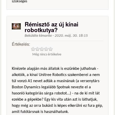
szükséges
Rémisztő az új kínai
robotkutya?
Beküldte
kimarite
-
2020. máj. 30. 18:15
Értékelés:
Még nincs értékelve
Kinézete alapján más állatok is eszünkbe juthatnak -
alkotóik, a kínai Unitree Robotics szakemberei a nem
túl vonzó A1 nevet adták a masinának (a versenytárs
Boston Dynamics legalább Spotnak nevezte el a
hasonló kategóriás sárga robotot...) - na de ki mit lát
ezekbe a gépekbe? Egy kis vita után azt is láthatjuk,
hogy még az orra bukást is képes elkerülni ez fura gép,
amit futótársnak is használhatunk.