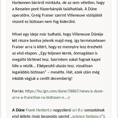
Harkonnen báróról mintázta, de az sem véletlen, hogy
a Kesselen pont fűszerbányák találhatóak. A Dűne
operatőre, Greig Fraiser szerint Villeneuve víziójából
viszont ez biztosan nem fog kiderülni.
Mivel egy ideje már tudható, hogy Villeneuve Dűnéje
két részre bontva jelenik majd meg, így természetesen
Fraiser arra is kitért, hogy ez mennyire lesz érezhető
az első etapon. „Egy teljesen kerek, önmagában is
megálló történet lesz. Szerintem sokat fognak kapni
tőle a nézők... Elképesztő utazás lesz, vizuálisan
legalábbis biztosan” – mesélte. Hát, ezek után még
inkább vágjuk a centit decemberig!
Forrás:
https://hu.ign.com/dune/58867/news/a-dune-
arra-a-franchise-ra-biztosan-n...
(külső hivatkozás)
A Dűne
Frank Herbert
(külső hivatkozás)
nagysikerű
sci-fi
(külső hivatkozás)
sorozatának
első kötete (más besorolás szerint „
science fantasy
(külső
”),