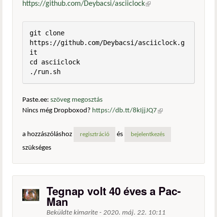
https://github.com/Deybacsi/asciiclock
(külső hivatkozás)
git clone 
https://github.com/Deybacsi/asciiclock.g
it

cd asciiclock

./run.sh
Paste.ee:
szöveg megosztás
Nincs még Dropboxod?
https://db.tt/8kIjjJQ7
(külső
hivatkozás)
a hozzászóláshoz
és
regisztráció
bejelentkezés
szükséges
Tegnap volt 40 éves a Pac-
Man
Beküldte
kimarite
-
2020. máj. 22. 10:11