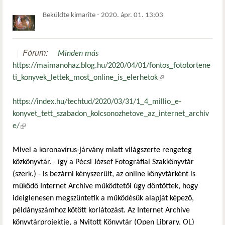
Beküldte
kimarite
-
2020. ápr. 01. 13:03
Fórum:
Minden más
https://maimanohaz.blog.hu/2020/04/01/fontos_fototortene
ti_konyvek_lettek_most_online_is_elerhetok
(külső hivatkozás)
https://index.hu/techtud/2020/03/31/1_4_millio_e-
konyvet_tett_szabadon_kolcsonozhetove_az_internet_archiv
e/
(külső hivatkozás)
Mivel a koronavírus-járvány miatt világszerte rengeteg
közkönyvtár. - így a Pécsi József Fotográfiai Szakkönyvtár
(szerk.) - is bezárni kényszerült, az online könyvtárként is
működő Internet Archive működtetői úgy döntöttek, hogy
ideiglenesen megszüntetik a működésük alapját képező,
példányszámhoz kötött korlátozást. Az Internet Archive
könyvtárprojektje, a Nyitott Könyvtár (Open Library, OL)