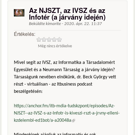
Az NJSZT, az IVSZ és az
Infotér (a járvány idején)
Beküldte
kimarite
-
2020. ápr. 22. 11:37
Értékelés:
Még nincs értékelve
Mivel segít az IVSZ, az Informatika a Társadalomért
Egyesület és a Neumann Társaság a járvány idején?
Társaságunk nevében elnökünk, dr. Beck György vett
részt - virtuálisan - az Itbusiness podcast
beszélgetésén:
https://anchor.fm/itb-mdia-tudskzpont/episodes/Az-
NJSZT--az-IVSZ-s-az-Infotr-is-kiveszi-rszt-a-jrvny-elleni-
kzdelembl-ed1bot/a-a20048a
(külső hivatkozás)