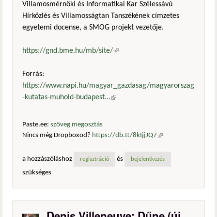
Villamosmérnöki és Informatikai Kar Szélessávú
Hírközlés és Villamosságtan Tanszékének címzetes
egyetemi docense, a SMOG projekt vezetője.
https://gnd.bme.hu/mb/site/
(külső hivatkozás)
Forrás:
https://www.napi.hu/magyar_gazdasag/magyarorszag
-kutatas-muhold-budapest...
(külső hivatkozás)
Paste.ee:
szöveg megosztás
Nincs még Dropboxod?
https://db.tt/8kIjjJQ7
(külső
hivatkozás)
a hozzászóláshoz
és
regisztráció
bejelentkezés
szükséges
Denis Villeneuve: Dűne (új