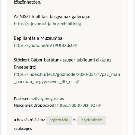
köszönhetően.
Az NJSZT kiállítási tárgyainak galériája:
https://ajovomultja.hu/exhibition
(külső hivatkozás)
Bepillantás a Múzeumba:
https://youtu.be/6VTPUtBXdc0
(külső hivatkozás)
Stöckert Gábor barátunk szuper jubileumi cikke az
ünnepeltről:
https://index.hu/tech/godmode/2020/05/21/pac_man
_pacman_negyveneves_40_n...
(külső hivatkozás)
Paste.ee:
szöveg megosztás
Nincs még Dropboxod?
https://db.tt/8kIjjJQ7
(külső
hivatkozás)
a hozzászóláshoz
és
regisztráció
bejelentkezés
szükséges