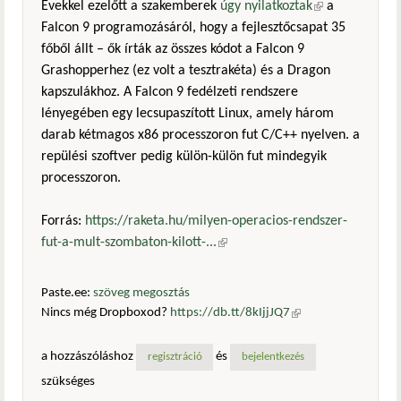
Évekkel ezelőtt a szakemberek
úgy nyilatkoztak
(külső
a
Falcon 9 programozásáról, hogy a fejlesztőcsapat 35
hivatkozás)
főből állt – ők írták az összes kódot a Falcon 9
Grashopperhez (ez volt a tesztrakéta) és a Dragon
kapszulákhoz. A Falcon 9 fedélzeti rendszere
lényegében egy lecsupaszított Linux, amely három
darab kétmagos x86 processzoron fut C/C++ nyelven. a
repülési szoftver pedig külön-külön fut mindegyik
processzoron.
Forrás:
https://raketa.hu/milyen-operacios-rendszer-
fut-a-mult-szombaton-kilott-...
(külső hivatkozás)
Paste.ee:
szöveg megosztás
Nincs még Dropboxod?
https://db.tt/8kIjjJQ7
(külső
hivatkozás)
a hozzászóláshoz
és
regisztráció
bejelentkezés
szükséges