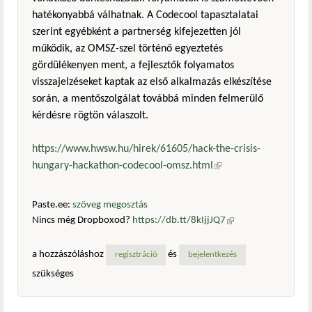
hatékonyabbá válhatnak. A Codecool tapasztalatai
szerint egyébként a partnerség kifejezetten jól
működik, az OMSZ-szel történő egyeztetés
gördülékenyen ment, a fejlesztők folyamatos
visszajelzéseket kaptak az első alkalmazás elkészítése
során, a mentőszolgálat továbbá minden felmerülő
kérdésre rögtön válaszolt.
https://www.hwsw.hu/hirek/61605/hack-the-crisis-
hungary-hackathon-codecool-omsz.html
(külső hivatkozás)
Paste.ee:
szöveg megosztás
Nincs még Dropboxod?
https://db.tt/8kIjjJQ7
(külső
hivatkozás)
a hozzászóláshoz
és
regisztráció
bejelentkezés
szükséges