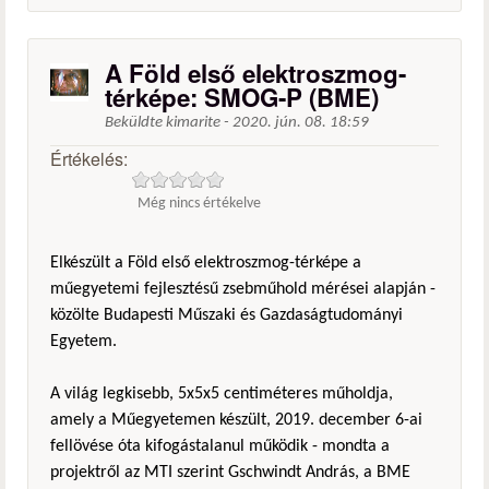
A Föld első elektroszmog-
térképe: SMOG-P (BME)
Beküldte
kimarite
-
2020. jún. 08. 18:59
Értékelés:
Még nincs értékelve
Elkészült a Föld első elektroszmog-térképe a
műegyetemi fejlesztésű zsebműhold mérései alapján -
közölte Budapesti Műszaki és Gazdaságtudományi
Egyetem.
A világ legkisebb, 5x5x5 centiméteres műholdja,
amely a Műegyetemen készült, 2019. december 6-ai
fellövése óta kifogástalanul működik - mondta a
projektről az MTI szerint Gschwindt András, a BME