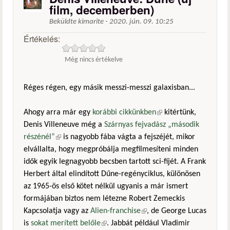
film, decemberben)
Beküldte
kimarite
-
2020. jún. 09. 10:25
Értékelés:
Még nincs értékelve
Réges régen, egy másik messzi-messzi galaxisban...
Ahogy arra már egy
korábbi cikkünkben
(külső hivatkozás)
kitértünk,
Denis Villeneuve még a
Szárnyas fejvadász „második
részénél”
(külső hivatkozás)
is nagyobb fába vágta a fejszéjét, mikor
elvállalta, hogy megpróbálja megfilmesíteni minden
idők egyik legnagyobb becsben tartott sci-fijét. A Frank
Herbert által elindított Dűne-regényciklus, különösen
az 1965-ös első kötet nélkül ugyanis a már ismert
formájában biztos nem létezne Robert Zemeckis
Kapcsolatja vagy az
Alien-franchise
(külső hivatkozás)
, de George Lucas
is
sokat merített belőle
(külső hivatkozás)
. Jabbát például Vladimir