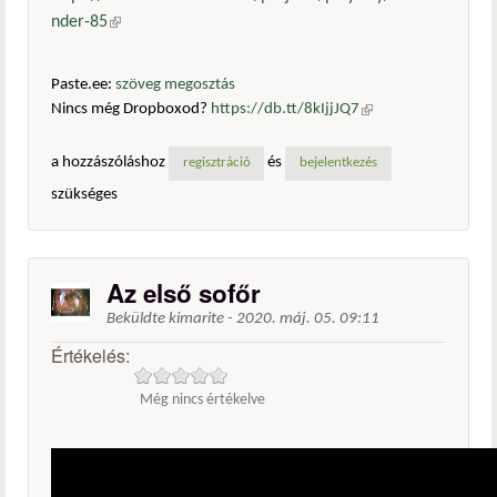
nder-85
(külső hivatkozás)
Paste.ee:
szöveg megosztás
Nincs még Dropboxod?
https://db.tt/8kIjjJQ7
(külső
hivatkozás)
a hozzászóláshoz
és
regisztráció
bejelentkezés
szükséges
Az első sofőr
Beküldte
kimarite
-
2020. máj. 05. 09:11
Értékelés:
Még nincs értékelve