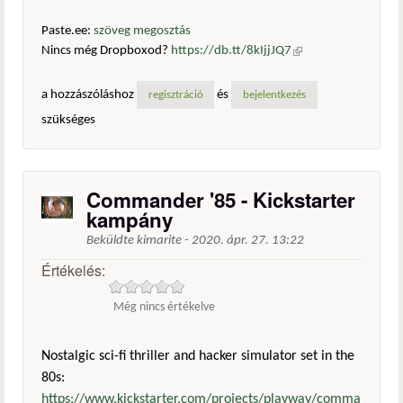
Paste.ee:
szöveg megosztás
Nincs még Dropboxod?
https://db.tt/8kIjjJQ7
(külső
hivatkozás)
a hozzászóláshoz
és
regisztráció
bejelentkezés
szükséges
Commander '85 - Kickstarter
kampány
Beküldte
kimarite
-
2020. ápr. 27. 13:22
Értékelés:
Még nincs értékelve
Nostalgic sci-fi thriller and hacker simulator set in the
80s:
https://www.kickstarter.com/projects/playway/comma