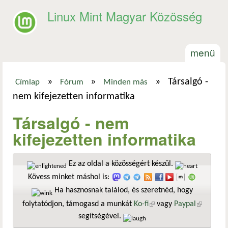
Ugrás a tartalomra
Linux Mint Magyar Közösség
menü
»
»
»
Társalgó -
Címlap
Fórum
Minden más
Jelenlegi hely
nem kifejezetten informatika
Társalgó - nem
kifejezetten informatika
Ez az oldal a közösségért készül.
Kövess minket máshol is:
Ha hasznosnak találod, és szeretnéd, hogy
folytatódjon, támogasd a munkát
Ko-fi
(külső hivatkozás)
vagy
Paypal
(külső
segítségével.
hivatkozá