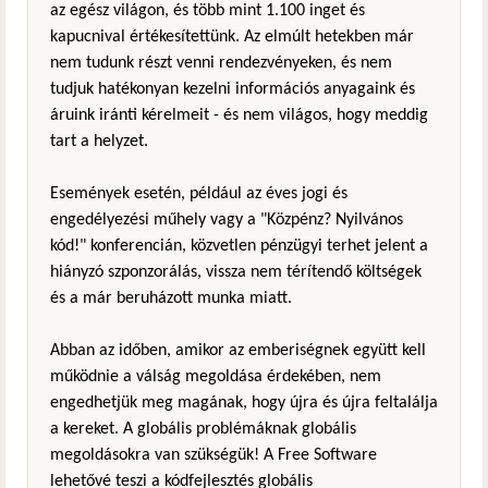
az egész világon, és több mint 1.100 inget és
kapucnival értékesítettünk. Az elmúlt hetekben már
nem tudunk részt venni rendezvényeken, és nem
tudjuk hatékonyan kezelni információs anyagaink és
áruink iránti kérelmeit - és nem világos, hogy meddig
tart a helyzet.
Események esetén, például az éves jogi és
engedélyezési műhely vagy a "Közpénz? Nyilvános
kód!" konferencián, közvetlen pénzügyi terhet jelent a
hiányzó szponzorálás, vissza nem térítendő költségek
és a már beruházott munka miatt.
Abban az időben, amikor az emberiségnek együtt kell
működnie a válság megoldása érdekében, nem
engedhetjük meg magának, hogy újra és újra feltalálja
a kereket. A globális problémáknak globális
megoldásokra van szükségük! A Free Software
lehetővé teszi a kódfejlesztés globális