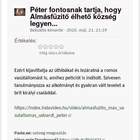
Péter fontosnak tartja, hogy
Almásfüzitő élhető község
legyen...
Beküldte
kimarite
-
2020. máj. 21. 21:39
Értékelés:
Még nincs értékelve
Ezért kijavíttatja az úthibákat és lezáratná a romos
vasútállomást is, amihez petíciót is indított. Szívesen
tanulmányozza az alkotmányt és gyakran vált levelet a
brit királyi családdal.
https://index.indavideo.hu/video/almasfuzito_mav_va
sutallomas_udvardi_peter
(külső hivatkozás)
Paste.ee:
szöveg megosztás