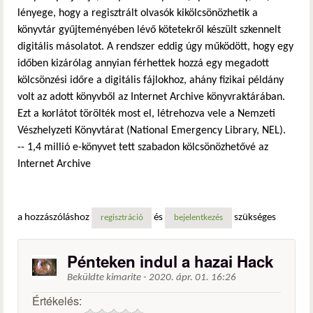
lényege, hogy a regisztrált olvasók kikölcsönözhetik a
könyvtár gyűjteményében lévő kötetekről készült szkennelt
digitális másolatot. A rendszer eddig úgy működött, hogy egy
időben kizárólag annyian férhettek hozzá egy megadott
kölcsönzési időre a digitális fájlokhoz, ahány fizikai példány
volt az adott könyvből az Internet Archive könyvraktárában.
Ezt a korlátot törölték most el, létrehozva vele a Nemzeti
Vészhelyzeti Könyvtárat (National Emergency Library, NEL).
-- 1,4 millió e-könyvet tett szabadon kölcsönözhetővé az
Internet Archive
a hozzászóláshoz
és
szükséges
regisztráció
bejelentkezés
Pénteken indul a hazai Hack
Beküldte
kimarite
-
2020. ápr. 01. 16:26
Értékelés: