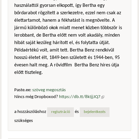
használattól gyorsan elkopott, így Bertha egy
bőrdarabot rögzített a szerkezetre, ezzel nem csak az
élettartamot, hanem a fékhatást is megnövelte. A
jármű különböző okok miatt menet közben többször is
lerobbant, de Bertha előtt nem volt akadály, minden
hibát saját kezűleg hárított el, és folytatta útját.
Példaértékű volt, amit tett. Bertha Benz rendkívül
hosszú életet élt, 1849-ben született és 1944-ben, 95
évesen halt meg. A rövidfilm Bertha Benz híres útja
előtt tiszteleg.
Paste.ee:
szöveg megosztás
Nincs még Dropboxod?
https://db.tt/8kIjjJQ7
(külső
hivatkozás)
a hozzászóláshoz
és
regisztráció
bejelentkezés
szükséges