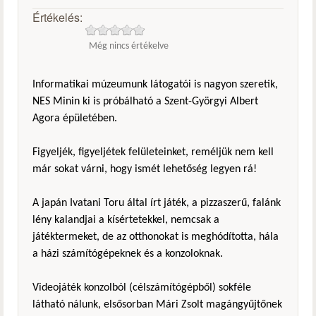
Értékelés:
Még nincs értékelve
Informatikai múzeumunk látogatói is nagyon szeretik,
NES Minin ki is próbálható a Szent-Györgyi Albert
Agora épületében.
Figyeljék, figyeljétek felületeinket, reméljük nem kell
már sokat várni, hogy ismét lehetőség legyen rá!
A japán Ivatani Toru által írt játék, a pizzaszerű, falánk
lény kalandjai a kísértetekkel, nemcsak a
játéktermeket, de az otthonokat is meghódította, hála
a házi számítógépeknek és a konzoloknak.
Videojáték konzolból (célszámítógépből) sokféle
látható nálunk, elsősorban Mári Zsolt magángyűjtőnek