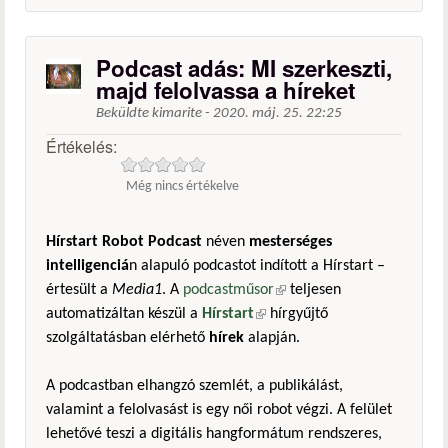
Podcast adás: MI szerkeszti,
majd felolvassa a híreket
Beküldte
kimarite
-
2020. máj. 25. 22:25
Értékelés:
Még nincs értékelve
Hírstart Robot Podcast
néven
mesterséges
intelligenciá
n alapuló podcastot indított a Hírstart –
értesült a
Media1
. A
podcastműsor
(külső hivatkozás)
teljesen
automatizáltan készül a
Hírstart
(külső hivatkozás)
hírgyűjtő
szolgáltatásban elérhető
hírek
alapján.
A podcastban elhangzó szemlét, a publikálást,
valamint a felolvasást is egy női robot végzi. A felület
lehetővé teszi a digitális hangformátum rendszeres,