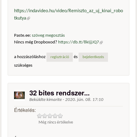
https://indavideo.hu/video/Remiszto_az_uj_kinai_robo
tkutya
(külső hivatkozás)
Paste.ee:
szöveg megosztás
Nincs még Dropboxod?
https://db.tt/8kIjjJQ7
(külső
hivatkozás)
a hozzászóláshoz
és
regisztráció
bejelentkezés
szükséges
32 bites rendszer...
Beküldte
kimarite
-
2020. jún. 08. 17:10
Értékelés:
Még nincs értékelve