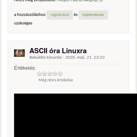
Nincs még Dropboxod?
https://db.tt/8kIjjJQ7
(külső
hivatkozás)
a hozzászóláshoz
és
regisztráció
bejelentkezés
szükséges
ASCII óra Linuxra
Beküldte
kimarite
-
2020. máj. 21. 23:33
Értékelés:
Még nincs értékelve