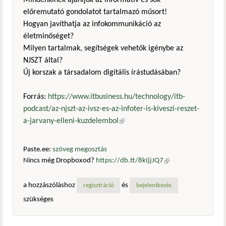
Mindenkinek ajánljuk az informatív és sok
előremutató gondolatot tartalmazó műsort!
Hogyan javíthatja az infokommunikáció az
életminőséget?
Milyen tartalmak, segítségek vehetők igénybe az
NJSZT által?
Új korszak a társadalom digitális írástudásában?
Forrás:
https://www.itbusiness.hu/technology/itb-
podcast/az-njszt-az-ivsz-es-az-infoter-is-kiveszi-reszet-
a-jarvany-elleni-kuzdelembol
(külső hivatkozás)
Paste.ee:
szöveg megosztás
Nincs még Dropboxod?
https://db.tt/8kIjjJQ7
(külső
hivatkozás)
a hozzászóláshoz
és
regisztráció
bejelentkezés
szükséges