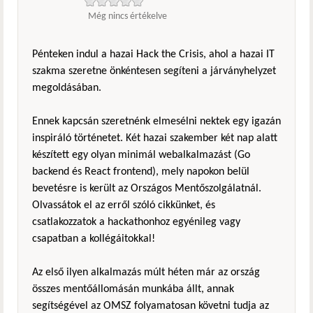
Még nincs értékelve
Pénteken indul a hazai Hack the Crisis, ahol a hazai IT
szakma szeretne önkéntesen segíteni a járványhelyzet
megoldásában.
Ennek kapcsán szeretnénk elmesélni nektek egy igazán
inspiráló történetet. Két hazai szakember két nap alatt
készített egy olyan minimál webalkalmazást (Go
backend és React frontend), mely napokon belül
bevetésre is került az Országos Mentőszolgálatnál.
Olvassátok el az erről szóló cikkünket, és
csatlakozzatok a hackathonhoz egyénileg vagy
csapatban a kollégáitokkal!
Az első ilyen alkalmazás múlt héten már az ország
összes mentőállomásán munkába állt, annak
segítségével az OMSZ folyamatosan követni tudja az