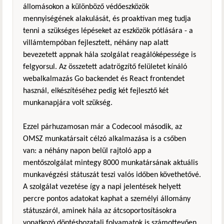
állomásokon a különböző védőeszközök
mennyiségének alakulását, és proaktívan meg tudja
tenni a szükséges lépéseket az eszközök pótlására - a
villámtempóban fejlesztett, néhány nap alatt
bevezetett appnak hála szolgálat reagálóképessége is
felgyorsul. Az összetett adatrögzítő felületet kínáló
webalkalmazás Go backendet és React frontendet
használ, elkészítéséhez pedig két fejlesztő két
munkanapjára volt szükség.
Ezzel párhuzamosan már a Codecool második, az
OMSZ munkatársait célzó alkalmazása is a csőben
van: a néhány napon belül rajtoló app a
mentőszolgálat mintegy 8000 munkatársának aktuális
munkavégzési státuszát teszi valós időben követhetővé.
A szolgálat vezetése így a napi jelentések helyett
percre pontos adatokat kaphat a személyi állomány
státuszáról, aminek hála az átcsoportosításokra
vonatkozó döntéshozatali folyamatok is számottevően