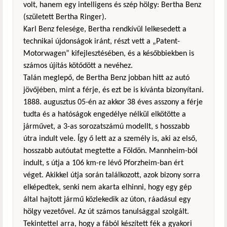
volt, hanem egy intelligens és szép hölgy: Bertha Benz
(született Bertha Ringer).
Karl Benz felesége, Bertha rendkívül lelkesedett a
technikai újdonságok iránt, részt vett a „Patent-
Motorwagen” kifejlesztésében, és a későbbiekben is
számos újítás kötődött a nevéhez.
Talán meglepő, de Bertha Benz jobban hitt az autó
jövőjében, mint a férje, és ezt be is kívánta bizonyítani.
1888. augusztus 05-én az akkor 38 éves asszony a férje
tudta és a hatóságok engedélye nélkül elkötötte a
járművet, a 3-as sorozatszámú modellt, s hosszabb
útra indult vele. Így ő lett az a személy is, aki az első,
hosszabb autóutat megtette a Földön. Mannheim-ból
indult, s útja a 106 km-re lévő Pforzheim-ban ért
véget. Akikkel útja során találkozott, azok bizony sorra
elképedtek, senki nem akarta elhinni, hogy egy gép
által hajtott jármű közlekedik az úton, ráadásul egy
hölgy vezetővel. Az út számos tanulsággal szolgált.
Tekintettel arra, hogy a fából készített fék a gyakori