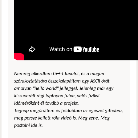
Nemrég elkezdtem C++-t tanulni, és a magam
szórakoztatására összekalapáltam egy ASCII órát,
amolyan "hello world" jelleggel. Jelenleg már egy
kiszuperált régi laptopon futva, valós fizikai
időmérőként él tovább a projekt.
Tegnap megőrültem és feldobtam az egészet githubra,
meg persze kellett róla videó is. Meg zene. Meg
postolni ide is.