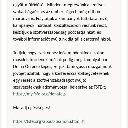
együttműködését. Mindent megteszünk a szoftver
szabadságáért és az emberiségért, még otthon
maradva is. Folytatjuk a kampányok futtatását és új
kampányok indítását, konzultációkon veszünk részt,
készítjük a szoftverszabadság podcastjainkat, és
további információt nyújtunk digitális csatornáinkról.
Tudjuk, hogy ezek nehéz idők mindenkinek: sokan
mások is küzdenek, mások pedig még komolyabban.
De ha Ön erre képes, kérjük, támogassa mozgalmunk
jövőjét azáltal, hogy a konferencia költségvetésének
egy részét a szoftverszabadságot nyújtó
szervezeteknek adományozza; beleértve az FSFE-t:
https://my.fsfe.org/donate
(külső hivatkozás)
Maradj egészséges!
https://fsfe.org/about/team.hu.html
(külső hivatkozás)