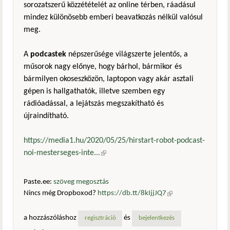
sorozatszerű közzétételét az online térben, ráadásul
mindez különösebb emberi beavatkozás nélkül valósul
meg.
A
podcastek
népszerűsége világszerte jelentős, a
műsorok nagy előnye, hogy bárhol, bármikor és
bármilyen okoseszközön, laptopon vagy akár asztali
gépen is hallgathatók, illetve szemben egy
rádióadással, a lejátszás megszakítható és
újraindítható.
https://media1.hu/2020/05/25/hirstart-robot-podcast-
noi-mesterseges-inte...
(külső hivatkozás)
Paste.ee:
szöveg megosztás
Nincs még Dropboxod?
https://db.tt/8kIjjJQ7
(külső
hivatkozás)
a hozzászóláshoz
és
regisztráció
bejelentkezés