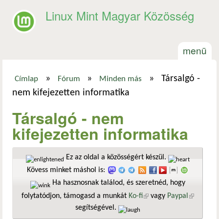
Ugrás a tartalomra
Linux Mint Magyar Közösség
menü
»
»
»
Társalgó -
Címlap
Fórum
Minden más
Jelenlegi hely
nem kifejezetten informatika
Társalgó - nem
kifejezetten informatika
Ez az oldal a közösségért készül.
Kövess minket máshol is:
Ha hasznosnak találod, és szeretnéd, hogy
folytatódjon, támogasd a munkát
Ko-fi
(külső hivatkozás)
vagy
Paypal
(külső
segítségével.
hivatkozá