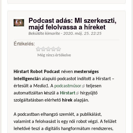
Podcast adás: MI szerkeszti,
majd felolvassa a híreket
Beküldte
kimarite
-
2020. máj. 25. 22:25
Értékelés:
Még nincs értékelve
Hírstart Robot Podcast
néven
mesterséges
intelligenciá
n alapuló podcastot indított a Hírstart –
értesült a
Media1
. A
podcastműsor
(külső hivatkozás)
teljesen
automatizáltan készül a
Hírstart
(külső hivatkozás)
hírgyűjtő
szolgáltatásban elérhető
hírek
alapján.
A podcastban elhangzó szemlét, a publikálást,
valamint a felolvasást is egy női robot végzi. A felület
lehetővé teszi a digitális hangformátum rendszeres,