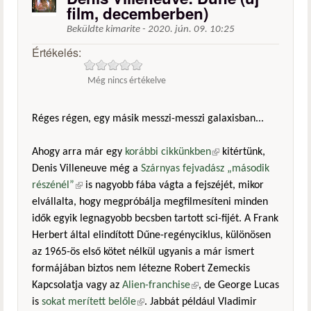
film, decemberben)
Beküldte
kimarite
-
2020. jún. 09. 10:25
Értékelés:
Még nincs értékelve
Réges régen, egy másik messzi-messzi galaxisban...
Ahogy arra már egy
korábbi cikkünkben
(külső hivatkozás)
kitértünk,
Denis Villeneuve még a
Szárnyas fejvadász „második
részénél”
(külső hivatkozás)
is nagyobb fába vágta a fejszéjét, mikor
elvállalta, hogy megpróbálja megfilmesíteni minden
idők egyik legnagyobb becsben tartott sci-fijét. A Frank
Herbert által elindított Dűne-regényciklus, különösen
az 1965-ös első kötet nélkül ugyanis a már ismert
formájában biztos nem létezne Robert Zemeckis
Kapcsolatja vagy az
Alien-franchise
(külső hivatkozás)
, de George Lucas
is
sokat merített belőle
(külső hivatkozás)
. Jabbát például Vladimir