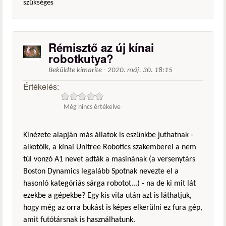
szükséges
Rémisztő az új kínai
robotkutya?
Beküldte
kimarite
-
2020. máj. 30. 18:15
Értékelés:
Még nincs értékelve
Kinézete alapján más állatok is eszünkbe juthatnak -
alkotóik, a kínai Unitree Robotics szakemberei a nem
túl vonzó A1 nevet adták a masinának (a versenytárs
Boston Dynamics legalább Spotnak nevezte el a
hasonló kategóriás sárga robotot...) - na de ki mit lát
ezekbe a gépekbe? Egy kis vita után azt is láthatjuk,
hogy még az orra bukást is képes elkerülni ez fura gép,
amit futótársnak is használhatunk.