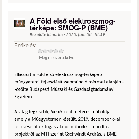
A Föld első elektroszmog-
térképe: SMOG-P (BME)
Beküldte
kimarite
-
2020. jún. 08. 18:59
Értékelés:
Még nincs értékelve
Elkészült a Föld első elektroszmog-térképe a
műegyetemi fejlesztésű zsebműhold mérései alapján -
közölte Budapesti Műszaki és Gazdaságtudományi
Egyetem.
A világ legkisebb, 5x5x5 centiméteres műholdja,
amely a Műegyetemen készült, 2019. december 6-ai
fellövése óta kifogástalanul működik - mondta a
projektről az MTI szerint Gschwindt András, a BME