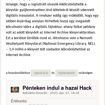
lényege, hogy a regisztrált olvasók kikölcsönözhetik a
könyvtár gyűjteményében lévő kötetekről készült szkennelt
digitális másolatot. A rendszer eddig úgy működött, hogy egy
időben kizárólag annyian férhettek hozzá egy megadott
kölcsönzési időre a digitális fájlokhoz, ahány fizikai példány
volt az adott könyvből az Internet Archive könyvraktárában.
Ezt a korlátot törölték most el, létrehozva vele a Nemzeti
Vészhelyzeti Könyvtárat (National Emergency Library, NEL).
-- 1,4 millió e-könyvet tett szabadon kölcsönözhetővé az
Internet Archive
a hozzászóláshoz
és
szükséges
regisztráció
bejelentkezés
Pénteken indul a hazai Hack
Beküldte
kimarite
-
2020. ápr. 01. 16:26
Értékelés: