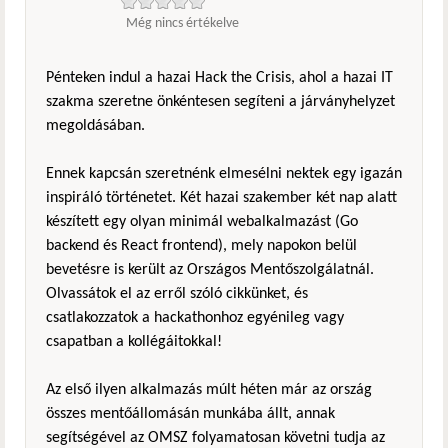
Még nincs értékelve
Pénteken indul a hazai Hack the Crisis, ahol a hazai IT
szakma szeretne önkéntesen segíteni a járványhelyzet
megoldásában.
Ennek kapcsán szeretnénk elmesélni nektek egy igazán
inspiráló történetet. Két hazai szakember két nap alatt
készített egy olyan minimál webalkalmazást (Go
backend és React frontend), mely napokon belül
bevetésre is került az Országos Mentőszolgálatnál.
Olvassátok el az erről szóló cikkünket, és
csatlakozzatok a hackathonhoz egyénileg vagy
csapatban a kollégáitokkal!
Az első ilyen alkalmazás múlt héten már az ország
összes mentőállomásán munkába állt, annak
segítségével az OMSZ folyamatosan követni tudja az