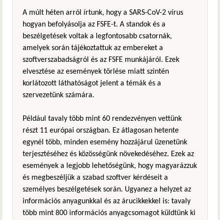
A múlt héten arról írtunk, hogy a SARS-CoV-2 vírus
hogyan befolyásolja az FSFE-t. A standok és a
beszélgetések voltak a legfontosabb csatornák,
amelyek során tájékoztattuk az embereket a
szoftverszabadságról és az FSFE munkájáról. Ezek
elvesztése az események törlése miatt szintén
korlátozott láthatóságot jelent a témák és a
szervezetünk számára.
Például tavaly több mint 60 rendezvényen vettünk
részt 11 európai országban. Ez átlagosan hetente
egynél több, minden esemény hozzájárul üzenetünk
terjesztéséhez és közösségünk növekedéséhez. Ezek az
események a legjobb lehetőségünk, hogy magyarázzuk
és megbeszéljük a szabad szoftver kérdéseit a
személyes beszélgetések során. Ugyanez a helyzet az
információs anyagunkkal és az árucikkekkel is: tavaly
több mint 800 információs anyagcsomagot küldtünk ki