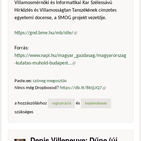
Villamosmérnöki és Informatikai Kar Szélessávú
Hírközlés és Villamosságtan Tanszékének címzetes
egyetemi docense, a SMOG projekt vezetője.
https://gnd.bme.hu/mb/site/
(külső hivatkozás)
Forrás:
https://www.napi.hu/magyar_gazdasag/magyarorszag
-kutatas-muhold-budapest...
(külső hivatkozás)
Paste.ee:
szöveg megosztás
Nincs még Dropboxod?
https://db.tt/8kIjjJQ7
(külső
hivatkozás)
a hozzászóláshoz
és
regisztráció
bejelentkezés
szükséges
Denis Villeneuve: Dűne (új