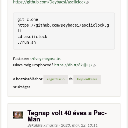
https://github.com/Deybacsi/asciiclock
(külső hivatkozás)
git clone 
https://github.com/Deybacsi/asciiclock.g
it

cd asciiclock

./run.sh
Paste.ee:
szöveg megosztás
Nincs még Dropboxod?
https://db.tt/8kIjjJQ7
(külső
hivatkozás)
a hozzászóláshoz
és
regisztráció
bejelentkezés
szükséges
Tegnap volt 40 éves a Pac-
Man
Beküldte
kimarite
-
2020. máj. 22. 10:11