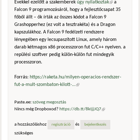
Évekkel ezelőtt a szakemberek
úgy nyilatkoztak
(külső
a
Falcon 9 programozásáról, hogy a fejlesztőcsapat 35
hivatkozás)
főből állt – ők írták az összes kódot a Falcon 9
Grashopperhez (ez volt a tesztrakéta) és a Dragon
kapszulákhoz. A Falcon 9 fedélzeti rendszere
lényegében egy lecsupaszított Linux, amely három
darab kétmagos x86 processzoron fut C/C++ nyelven. a
repülési szoftver pedig külön-külön fut mindegyik
processzoron.
Forrás:
https://raketa.hu/milyen-operacios-rendszer-
fut-a-mult-szombaton-kilott-...
(külső hivatkozás)
Paste.ee:
szöveg megosztás
Nincs még Dropboxod?
https://db.tt/8kIjjJQ7
(külső
hivatkozás)
a hozzászóláshoz
és
regisztráció
bejelentkezés
szükséges