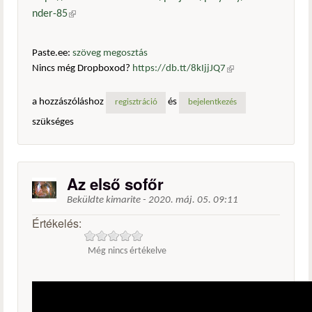
nder-85
(külső hivatkozás)
Paste.ee:
szöveg megosztás
Nincs még Dropboxod?
https://db.tt/8kIjjJQ7
(külső
hivatkozás)
a hozzászóláshoz
és
regisztráció
bejelentkezés
szükséges
Az első sofőr
Beküldte
kimarite
-
2020. máj. 05. 09:11
Értékelés:
Még nincs értékelve