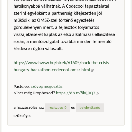
hatékonyabbá válhatnak. A Codecool tapasztalatai
szerint egyébként a partnerség kifejezetten jól
működik, az OMSZ-szel történő egyeztetés
gördülékenyen ment, a fejlesztők folyamatos
visszajelzéseket kaptak az első alkalmazás elkészítése
során, a mentőszolgálat továbbá minden felmerülő
kérdésre rögtön válaszolt.
https://www.hwsw.hu/hirek/61605/hack-the-crisis-
hungary-hackathon-codecool-omsz.html
(külső hivatkozás)
Paste.ee:
szöveg megosztás
Nincs még Dropboxod?
https://db.tt/8kIjjJQ7
(külső
hivatkozás)
a hozzászóláshoz
és
regisztráció
bejelentkezés
szükséges