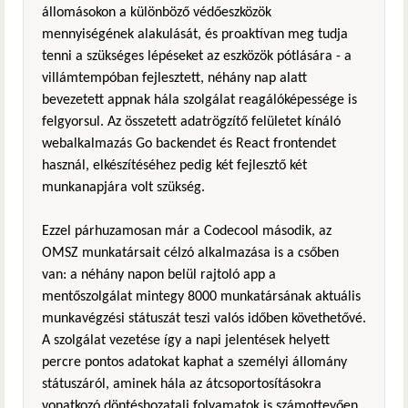
állomásokon a különböző védőeszközök
mennyiségének alakulását, és proaktívan meg tudja
tenni a szükséges lépéseket az eszközök pótlására - a
villámtempóban fejlesztett, néhány nap alatt
bevezetett appnak hála szolgálat reagálóképessége is
felgyorsul. Az összetett adatrögzítő felületet kínáló
webalkalmazás Go backendet és React frontendet
használ, elkészítéséhez pedig két fejlesztő két
munkanapjára volt szükség.
Ezzel párhuzamosan már a Codecool második, az
OMSZ munkatársait célzó alkalmazása is a csőben
van: a néhány napon belül rajtoló app a
mentőszolgálat mintegy 8000 munkatársának aktuális
munkavégzési státuszát teszi valós időben követhetővé.
A szolgálat vezetése így a napi jelentések helyett
percre pontos adatokat kaphat a személyi állomány
státuszáról, aminek hála az átcsoportosításokra
vonatkozó döntéshozatali folyamatok is számottevően