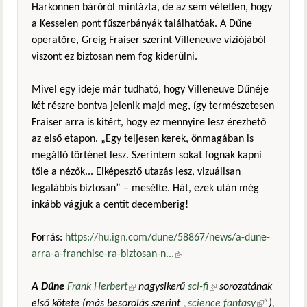
Harkonnen báróról mintázta, de az sem véletlen, hogy
a Kesselen pont fűszerbányák találhatóak. A Dűne
operatőre, Greig Fraiser szerint Villeneuve víziójából
viszont ez biztosan nem fog kiderülni.
Mivel egy ideje már tudható, hogy Villeneuve Dűnéje
két részre bontva jelenik majd meg, így természetesen
Fraiser arra is kitért, hogy ez mennyire lesz érezhető
az első etapon. „Egy teljesen kerek, önmagában is
megálló történet lesz. Szerintem sokat fognak kapni
tőle a nézők... Elképesztő utazás lesz, vizuálisan
legalábbis biztosan” – mesélte. Hát, ezek után még
inkább vágjuk a centit decemberig!
Forrás:
https://hu.ign.com/dune/58867/news/a-dune-
arra-a-franchise-ra-biztosan-n...
(külső hivatkozás)
A Dűne
Frank Herbert
(külső hivatkozás)
nagysikerű
sci-fi
(külső hivatkozás)
sorozatának
első kötete (más besorolás szerint „
science fantasy
(külső
”),