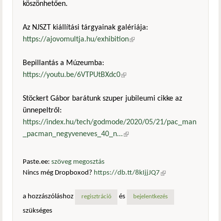
köszönhetően.
Az NJSZT kiállítási tárgyainak galériája:
https://ajovomultja.hu/exhibition
(külső hivatkozás)
Bepillantás a Múzeumba:
https://youtu.be/6VTPUtBXdc0
(külső hivatkozás)
Stöckert Gábor barátunk szuper jubileumi cikke az
ünnepeltről:
https://index.hu/tech/godmode/2020/05/21/pac_man
_pacman_negyveneves_40_n...
(külső hivatkozás)
Paste.ee:
szöveg megosztás
Nincs még Dropboxod?
https://db.tt/8kIjjJQ7
(külső
hivatkozás)
a hozzászóláshoz
és
regisztráció
bejelentkezés
szükséges