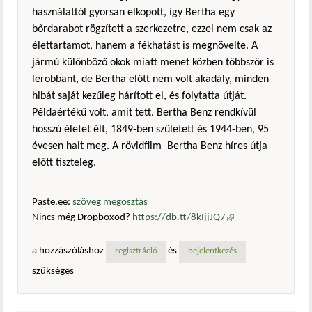
használattól gyorsan elkopott, így Bertha egy
bőrdarabot rögzített a szerkezetre, ezzel nem csak az
élettartamot, hanem a fékhatást is megnövelte. A
jármű különböző okok miatt menet közben többször is
lerobbant, de Bertha előtt nem volt akadály, minden
hibát saját kezűleg hárított el, és folytatta útját.
Példaértékű volt, amit tett. Bertha Benz rendkívül
hosszú életet élt, 1849-ben született és 1944-ben, 95
évesen halt meg. A rövidfilm Bertha Benz híres útja
előtt tiszteleg.
Paste.ee:
szöveg megosztás
Nincs még Dropboxod?
https://db.tt/8kIjjJQ7
(külső
hivatkozás)
a hozzászóláshoz
és
regisztráció
bejelentkezés
szükséges