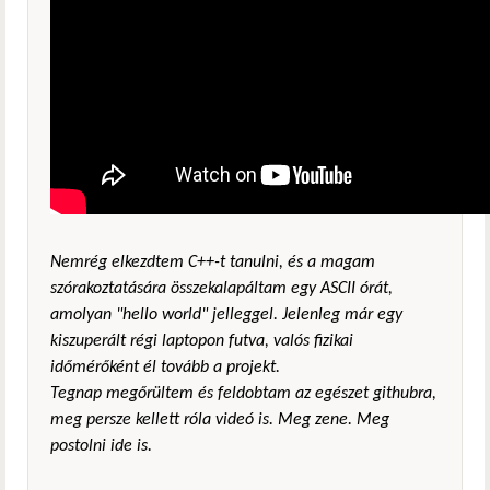
Nemrég elkezdtem C++-t tanulni, és a magam
szórakoztatására összekalapáltam egy ASCII órát,
amolyan "hello world" jelleggel. Jelenleg már egy
kiszuperált régi laptopon futva, valós fizikai
időmérőként él tovább a projekt.
Tegnap megőrültem és feldobtam az egészet githubra,
meg persze kellett róla videó is. Meg zene. Meg
postolni ide is.