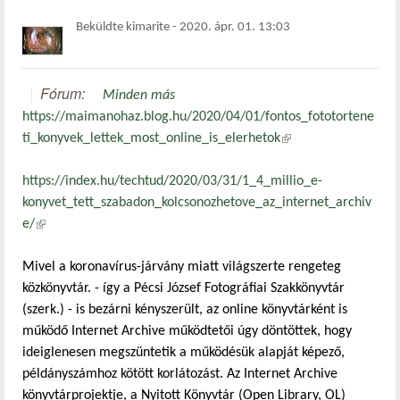
Beküldte
kimarite
-
2020. ápr. 01. 13:03
Fórum:
Minden más
https://maimanohaz.blog.hu/2020/04/01/fontos_fototortene
ti_konyvek_lettek_most_online_is_elerhetok
(külső hivatkozás)
https://index.hu/techtud/2020/03/31/1_4_millio_e-
konyvet_tett_szabadon_kolcsonozhetove_az_internet_archiv
e/
(külső hivatkozás)
Mivel a koronavírus-járvány miatt világszerte rengeteg
közkönyvtár. - így a Pécsi József Fotográfiai Szakkönyvtár
(szerk.) - is bezárni kényszerült, az online könyvtárként is
működő Internet Archive működtetői úgy döntöttek, hogy
ideiglenesen megszüntetik a működésük alapját képező,
példányszámhoz kötött korlátozást. Az Internet Archive
könyvtárprojektje, a Nyitott Könyvtár (Open Library, OL)