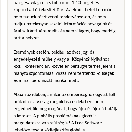
az egész világon, és több mint 1.100 inget és
kapucnival értékesítettünk. Az elmúlt hetekben már
nem tudunk részt venni rendezvényeken, és nem
tudjuk hatékonyan kezelni információs anyagaink és
áruink iránti kérelmeit - és nem világos, hogy meddig
tart a helyzet.
Események esetén, például az éves jogi és
engedélyezési műhely vagy a "Közpénz? Nyilvános
kód!" konferencián, közvetlen pénzügyi terhet jelent a
hiányzó szponzorálás, vissza nem térítendő költségek
és a már beruházott munka miatt.
Abban az időben, amikor az emberiségnek együtt kell
működnie a válság megoldása érdekében, nem
engedhetjük meg magának, hogy újra és újra feltalálja
a kereket. A globális problémáknak globális
megoldásokra van szükségük! A Free Software
lehetővé teszi a kódfejlesztés globális