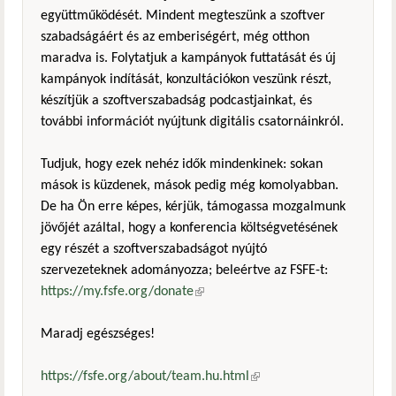
együttműködését. Mindent megteszünk a szoftver
szabadságáért és az emberiségért, még otthon
maradva is. Folytatjuk a kampányok futtatását és új
kampányok indítását, konzultációkon veszünk részt,
készítjük a szoftverszabadság podcastjainkat, és
további információt nyújtunk digitális csatornáinkról.
Tudjuk, hogy ezek nehéz idők mindenkinek: sokan
mások is küzdenek, mások pedig még komolyabban.
De ha Ön erre képes, kérjük, támogassa mozgalmunk
jövőjét azáltal, hogy a konferencia költségvetésének
egy részét a szoftverszabadságot nyújtó
szervezeteknek adományozza; beleértve az FSFE-t:
https://my.fsfe.org/donate
(külső hivatkozás)
Maradj egészséges!
https://fsfe.org/about/team.hu.html
(külső hivatkozás)