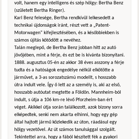
volt, hanem egy intelligens és szép hölgy: Bertha Benz
(született Bertha Ringer).
Karl Benz felesége, Bertha rendkívül lelkesedett a
technikai újdonságok iránt, részt vett a „Patent-
Motorwagen” kifejlesztésében, és a későbbiekben is
számos újítás kötődött a nevéhez.
Talán meglepő, de Bertha Benz jobban hitt az autó
jövőjében, mint a férje, és ezt be is kívánta bizonyítani.
1888. augusztus 05-én az akkor 38 éves asszony a férje
tudta és a hatóságok engedélye nélkül elkötötte a
járművet, a 3-as sorozatszámú modellt, s hosszabb
útra indult vele. Így ő lett az a személy is, aki az első,
hosszabb autóutat megtette a Földön. Mannheim-ból
indult, s útja a 106 km-re lévő Pforzheim-ban ért
véget. Akikkel útja során találkozott, azok bizony sorra
elképedtek, senki nem akarta elhinni, hogy egy gép
által hajtott jármű közlekedik az úton, ráadásul egy
hölgy vezetővel. Az út számos tanulsággal szolgált.
Tekintettel arra, hogy a fából készített fék a gyakori