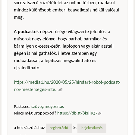
sorozatszerű közzétételét az online térben, ráadásul
mindez különösebb emberi beavatkozás nélkül valósul
meg.
A
podcastek
népszerűsége világszerte jelentős, a
műsorok nagy előnye, hogy bárhol, bármikor és
bármilyen okoseszközön, laptopon vagy akár asztali
gépen is hallgathatók, illetve szemben egy
rádióadással, a lejátszás megszakítható és
újraindítható.
https://media1.hu/2020/05/25/hirstart-robot-podcast-
noi-mesterseges-inte...
(külső hivatkozás)
Paste.ee:
szöveg megosztás
Nincs még Dropboxod?
https://db.tt/8kIjjJQ7
(külső
hivatkozás)
a hozzászóláshoz
és
regisztráció
bejelentkezés