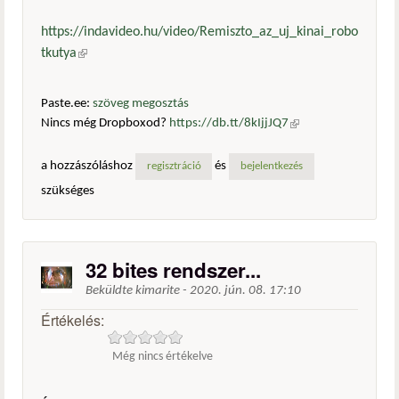
https://indavideo.hu/video/Remiszto_az_uj_kinai_robo
tkutya
(külső hivatkozás)
Paste.ee:
szöveg megosztás
Nincs még Dropboxod?
https://db.tt/8kIjjJQ7
(külső
hivatkozás)
a hozzászóláshoz
és
regisztráció
bejelentkezés
szükséges
32 bites rendszer...
Beküldte
kimarite
-
2020. jún. 08. 17:10
Értékelés:
Még nincs értékelve