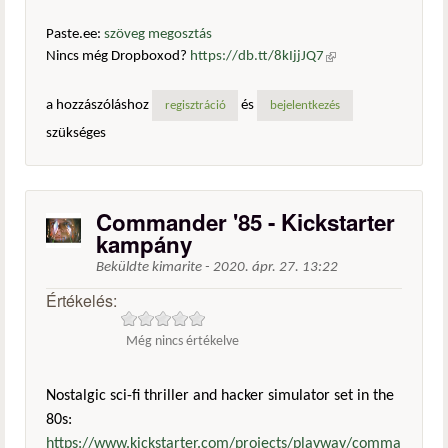
Paste.ee:
szöveg megosztás
Nincs még Dropboxod?
https://db.tt/8kIjjJQ7
(külső
hivatkozás)
a hozzászóláshoz
és
regisztráció
bejelentkezés
szükséges
Commander '85 - Kickstarter
kampány
Beküldte
kimarite
-
2020. ápr. 27. 13:22
Értékelés:
Még nincs értékelve
Nostalgic sci-fi thriller and hacker simulator set in the
80s:
https://www.kickstarter.com/projects/playway/comma