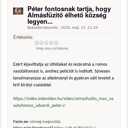
Péter fontosnak tartja, hogy
Almásfüzitő élhető község
legyen...
Beküldte
kimarite
-
2020. máj. 21. 21:39
Értékelés:
Még nincs értékelve
Ezért kijavíttatja az úthibákat és lezáratná a romos
vasútállomást is, amihez petíciót is indított. Szívesen
tanulmányozza az alkotmányt és gyakran vált levelet a
brit királyi családdal.
https://index.indavideo.hu/video/almasfuzito_mav_va
sutallomas_udvardi_peter
(külső hivatkozás)
Paste.ee:
szöveg megosztás