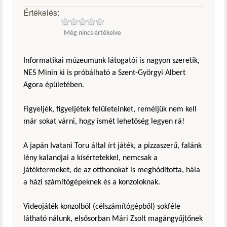
Értékelés:
Még nincs értékelve
Informatikai múzeumunk látogatói is nagyon szeretik,
NES Minin ki is próbálható a Szent-Györgyi Albert
Agora épületében.
Figyeljék, figyeljétek felületeinket, reméljük nem kell
már sokat várni, hogy ismét lehetőség legyen rá!
A japán Ivatani Toru által írt játék, a pizzaszerű, falánk
lény kalandjai a kísértetekkel, nemcsak a
játéktermeket, de az otthonokat is meghódította, hála
a házi számítógépeknek és a konzoloknak.
Videojáték konzolból (célszámítógépből) sokféle
látható nálunk, elsősorban Mári Zsolt magángyűjtőnek