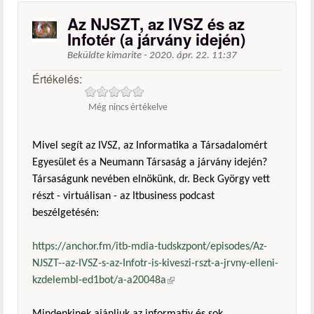
Az NJSZT, az IVSZ és az
Infotér (a járvány idején)
Beküldte
kimarite
-
2020. ápr. 22. 11:37
Értékelés:
Még nincs értékelve
Mivel segít az IVSZ, az Informatika a Társadalomért
Egyesület és a Neumann Társaság a járvány idején?
Társaságunk nevében elnökünk, dr. Beck György vett
részt - virtuálisan - az Itbusiness podcast
beszélgetésén:
https://anchor.fm/itb-mdia-tudskzpont/episodes/Az-
NJSZT--az-IVSZ-s-az-Infotr-is-kiveszi-rszt-a-jrvny-elleni-
kzdelembl-ed1bot/a-a20048a
(külső hivatkozás)