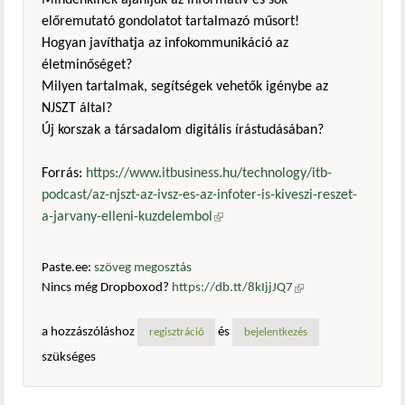
Mindenkinek ajánljuk az informatív és sok
előremutató gondolatot tartalmazó műsort!
Hogyan javíthatja az infokommunikáció az
életminőséget?
Milyen tartalmak, segítségek vehetők igénybe az
NJSZT által?
Új korszak a társadalom digitális írástudásában?
Forrás:
https://www.itbusiness.hu/technology/itb-
podcast/az-njszt-az-ivsz-es-az-infoter-is-kiveszi-reszet-
a-jarvany-elleni-kuzdelembol
(külső hivatkozás)
Paste.ee:
szöveg megosztás
Nincs még Dropboxod?
https://db.tt/8kIjjJQ7
(külső
hivatkozás)
a hozzászóláshoz
és
regisztráció
bejelentkezés
szükséges