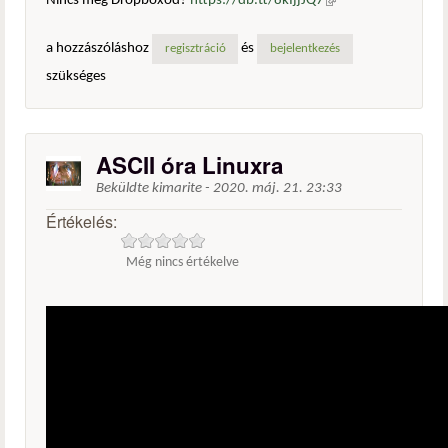
Nincs még Dropboxod?
https://db.tt/8kIjjJQ7
(külső
hivatkozás)
a hozzászóláshoz
és
regisztráció
bejelentkezés
szükséges
ASCII óra Linuxra
Beküldte
kimarite
-
2020. máj. 21. 23:33
Értékelés:
Még nincs értékelve