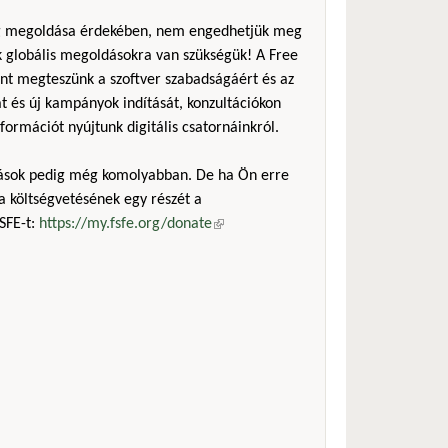
ság megoldása érdekében, nem engedhetjük meg
ak globális megoldásokra van szükségük! A Free
ent megteszünk a szoftver szabadságáért és az
t és új kampányok indítását, konzultációkon
nformációt nyújtunk digitális csatornáinkról.
mások pedig még komolyabban. De ha Ön erre
a költségvetésének egy részét a
SFE-t:
https://my.fsfe.org/donate
(külső hivatkozás)