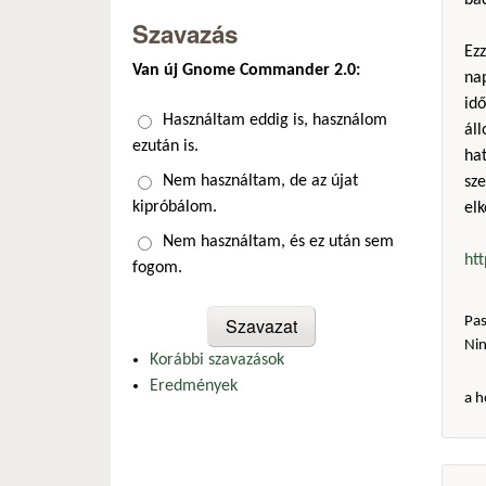
bac
Szavazás
Ez
Van új Gnome Commander 2.0:
na
idő
Választások
Használtam eddig is, használom
ál
ezután is.
hat
Nem használtam, de az újat
sze
kipróbálom.
elk
Nem használtam, és ez után sem
ht
fogom.
Pas
Ni
Korábbi szavazások
Eredmények
a h