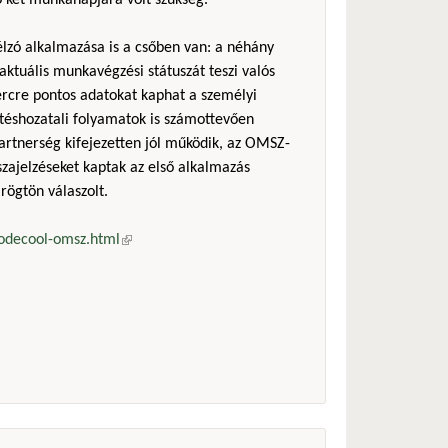
ő két munkanapjára volt szükség.
zó alkalmazása is a csőben van: a néhány
ktuális munkavégzési státuszát teszi valós
percre pontos adatokat kaphat a személyi
téshozatali folyamatok is számottevően
artnerség kifejezetten jól működik, az OMSZ-
szajelzéseket kaptak az első alkalmazás
rögtön válaszolt.
codecool-omsz.html
(külső hivatkozás)