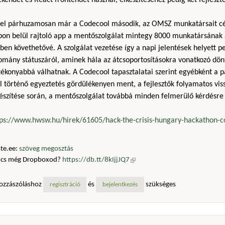
kendet és React frontendet használ, elkészítéséhez pedig két fejleszt
zel párhuzamosan már a Codecool második, az OMSZ munkatársait cél
pon belül rajtoló app a mentőszolgálat mintegy 8000 munkatársának a
ben követhetővé. A szolgálat vezetése így a napi jelentések helyett 
lomány státuszáról, aminek hála az átcsoportosításokra vonatkozó dön
ékonyabbá válhatnak. A Codecool tapasztalatai szerint egyébként a p
l történő egyeztetés gördülékenyen ment, a fejlesztők folyamatos vis
észítése során, a mentőszolgálat továbbá minden felmerülő kérdésre 
tps://www.hwsw.hu/hirek/61605/hack-the-crisis-hungary-hackathon-
te.ee:
szöveg megosztás
ncs még Dropboxod?
https://db.tt/8kIjjJQ7
(külső hivatkozás)
ozzászóláshoz
és
szükséges
regisztráció
bejelentkezés