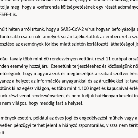
ntolja meg, hogy a konferencia költségvetésének egy részét adományo
FSFE-t is.
últ héten arról írtunk, hogy a SARS-CoV-2 vírus hogyan befolyásolja a
gfontosabb csatornák, amelyek során tájékoztattuk az embereket a szo
esztése az események törlése miatt szintén korlátozott láthatóságot 
dául tavaly több mint 60 rendezvényen vettünk részt 11 európai orsz
nden esemény hozzájárul üzenetünk terjesztéséhez és közösségünk n
hetőségünk, hogy magyarázzuk és megbeszéljük a szabad szoftver kérd
yanez a helyzet az információs anyagunkkal és az árucikkekkel is: t
dtünk ki az egész világon, és több mint 1.100 inget és kapucnival ér
unk részt venni rendezvényeken, és nem tudjuk hatékonyan kezelni in
s nem világos, hogy meddig tart a helyzet.
emények esetén, például az éves jogi és engedélyezési műhely vagy a
vetlen pénzügyi terhet jelent a hiányzó szponzorálás, vissza nem té
tt.