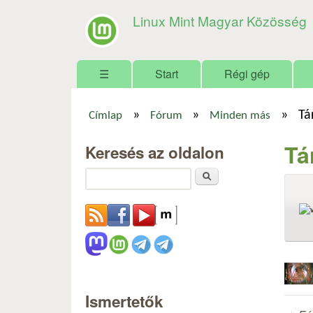
Linux Mint Magyar Közösség
Főmenü
☰
Start
Régi gép
»
»
»
Tá
Címlap
Fórum
Minden más
Jelenlegi hely
Tá
Keresés az oldalon
Keresés
Ismertetők