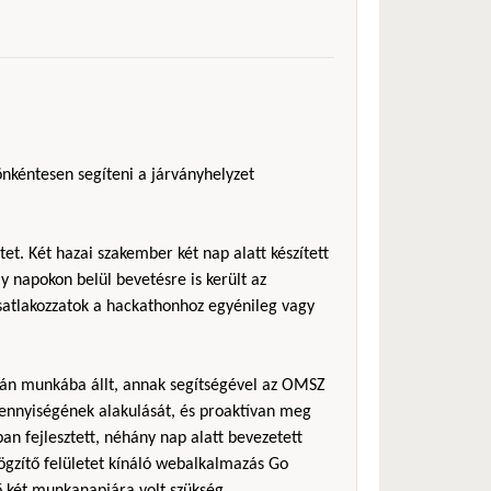
önkéntesen segíteni a járványhelyzet
et. Két hazai szakember két nap alatt készített
 napokon belül bevetésre is került az
csatlakozzatok a hackathonhoz egyénileg vagy
sán munkába állt, annak segítségével az OMSZ
ennyiségének alakulását, és proaktívan meg
an fejlesztett, néhány nap alatt bevezetett
rögzítő felületet kínáló webalkalmazás Go