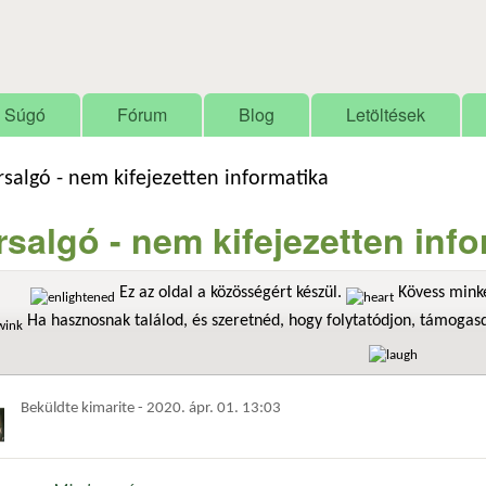
Ugrás a tartalomra
Súgó
Fórum
Blog
Letöltések
rsalgó - nem kifejezetten informatika
rsalgó - nem kifejezetten inf
Ez az oldal a közösségért készül.
Kövess minke
Ha hasznosnak találod, és szeretnéd, hogy folytatódjon, támoga
Beküldte
kimarite
-
2020. ápr. 01. 13:03