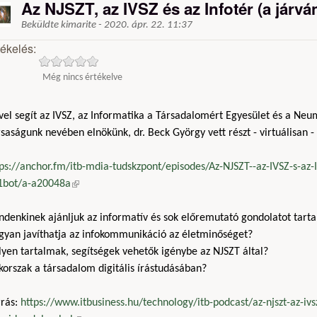
Az NJSZT, az IVSZ és az Infotér (a járvá
Beküldte
kimarite
-
2020. ápr. 22. 11:37
tékelés:
Még nincs értékelve
vel segít az IVSZ, az Informatika a Társadalomért Egyesület és a Neu
saságunk nevében elnökünk, dr. Beck György vett részt - virtuálisan -
ps://anchor.fm/itb-mdia-tudskzpont/episodes/Az-NJSZT--az-IVSZ-s-az-In
1bot/a-a20048a
(külső hivatkozás)
ndenkinek ajánljuk az informatív és sok előremutató gondolatot tart
gyan javíthatja az infokommunikáció az életminőséget?
yen tartalmak, segítségek vehetők igénybe az NJSZT által?
korszak a társadalom digitális írástudásában?
rrás:
https://www.itbusiness.hu/technology/itb-podcast/az-njszt-az-ivsz