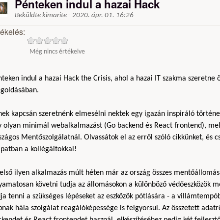
Pénteken indul a hazai Hack
Beküldte
kimarite
-
2020. ápr. 01. 16:26
tékelés:
Még nincs értékelve
teken indul a hazai Hack the Crisis, ahol a hazai IT szakma szeretne 
goldásában.
ek kapcsán szeretnénk elmesélni nektek egy igazán inspiráló történet
y olyan minimál webalkalmazást (Go backend és React frontend), mely
zágos Mentőszolgálatnál. Olvassátok el az erről szóló cikkünket, és 
patban a kollégáitokkal!
 első ilyen alkalmazás múlt héten már az ország összes mentőállomá
lyamatosan követni tudja az állomásokon a különböző védőeszközök m
ja tenni a szükséges lépéseket az eszközök pótlására - a villámtempób
nak hála szolgálat reagálóképessége is felgyorsul. Az összetett adat