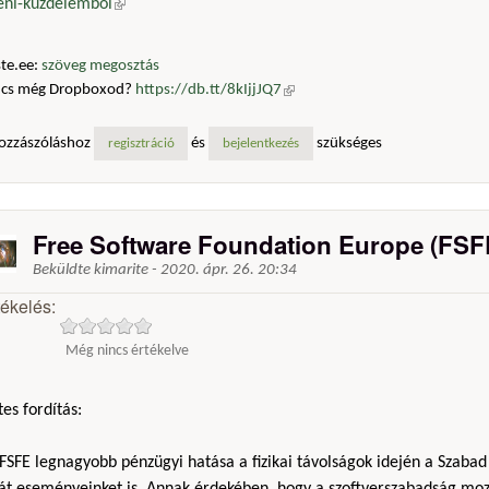
leni-kuzdelembol
(külső hivatkozás)
te.ee:
szöveg megosztás
ncs még Dropboxod?
https://db.tt/8kIjjJQ7
(külső hivatkozás)
ozzászóláshoz
és
szükséges
regisztráció
bejelentkezés
Free Software Foundation Europe (FSF
Beküldte
kimarite
-
2020. ápr. 26. 20:34
tékelés:
Még nincs értékelve
es fordítás:
FSFE legnagyobb pénzügyi hatása a fizikai távolságok idején a Szabad
ját eseményeinket is. Annak érdekében, hogy a szoftverszabadság moz