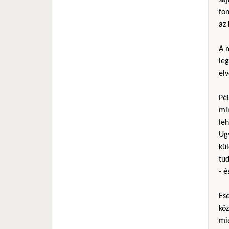
fo
az 
A m
le
elv
Pél
mi
le
Ug
kül
tud
- é
Es
köz
mia