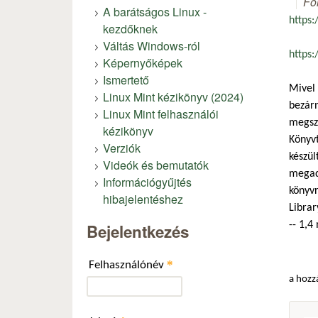
Fó
A barátságos Linux -
https
kezdőknek
Váltás Windows-ról
https
Képernyőképek
Ismertető
Mivel 
Linux Mint kézikönyv (2024)
bezárn
Linux Mint felhasználói
megszü
kézikönyv
Könyvt
Verziók
készül
Videók és bemutatók
megado
Információgyűjtés
könyvr
hibajelentéshez
Librar
-- 1,4
Bejelentkezés
*
Felhasználónév
a hozz