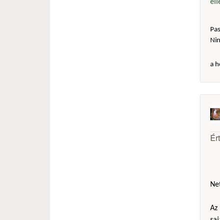
el
Pas
Ni
a h
Ér
Net
Az 
sa