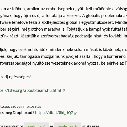
ban az időben, amikor az emberiségnek együtt kell működnie a vál
ának, hogy újra és újra feltalálja a kereket. A globális problémákn
tware lehetővé teszi a kódfejlesztés globális együttműködését. Mind
beriségért, még otthon maradva is. Folytatjuk a kampányok futtatásá
zünk részt, készítjük a szoftverszabadság podcastjainkat, és további i
djuk, hogy ezek nehéz idők mindenkinek: sokan mások is küzdenek, 
es, kérjük, támogassa mozgalmunk jövőjét azáltal, hogy a konferenci
oftverszabadságot nyújtó szervezeteknek adományozza; beleértve az F
radj egészséges!
tps://fsfe.org/about/team.hu.html
(külső hivatkozás)
te.ee:
szöveg megosztás
ncs még Dropboxod?
https://db.tt/8kIjjJQ7
(külső hivatkozás)
ozzászóláshoz
és
szükséges
regisztráció
bejelentkezés