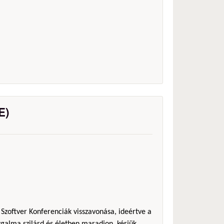
E)
 Szoftver Konferenciák visszavonása, ideértve a
galma szilárd és életben maradjon, kérjük,