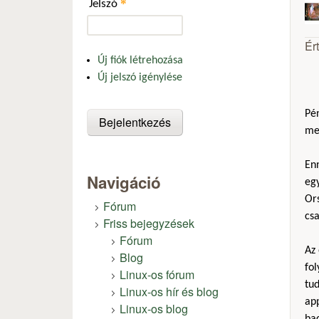
*
Jelszó
Ér
Új fiók létrehozása
Új jelszó igénylése
Pén
me
Enn
Navigáció
eg
Ors
Fórum
csa
Friss bejegyzések
Fórum
Az
Blog
fo
Linux-os fórum
tud
Linux-os hír és blog
app
Linux-os blog