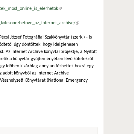
tek_most_online_is_elerhetok
(külső hivatkozás)
_kolcsonozhetove_az_internet_archive/
(külső hivatkozás)
csi József Fotográfiai Szakkönyvtár (szerk.) - is
ödtetői úgy döntöttek, hogy ideiglenesen
. Az Internet Archive könyvtárprojektje, a Nyitott
zhetik a könyvtár gyűjteményében lévő kötetekről
 egy időben kizárólag annyian férhettek hozzá egy
az adott könyvből az Internet Archive
i Vészhelyzeti Könyvtárat (National Emergency