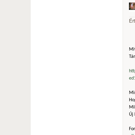
Ér
Mi
Tár
htt
ed
Mi
Ho
Mil
Új 
Fo