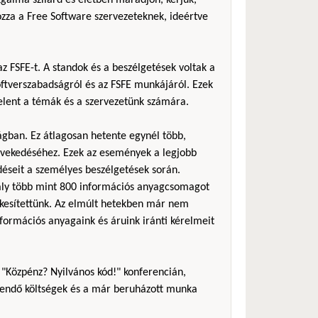
zza a Free Software szervezeteknek, ideértve
z FSFE-t. A standok és a beszélgetések voltak a
ftverszabadságról és az FSFE munkájáról. Ezek
jelent a témák és a szervezetünk számára.
ágban. Ez átlagosan hetente egynél több,
övekedéséhez. Ezek az események a legjobb
éseit a személyes beszélgetések során.
avaly több mint 800 információs anyagcsomagot
tékesítettünk. Az elmúlt hetekben már nem
formációs anyagaink és áruink iránti kérelmeit
 "Közpénz? Nyilvános kód!" konferencián,
rítendő költségek és a már beruházott munka