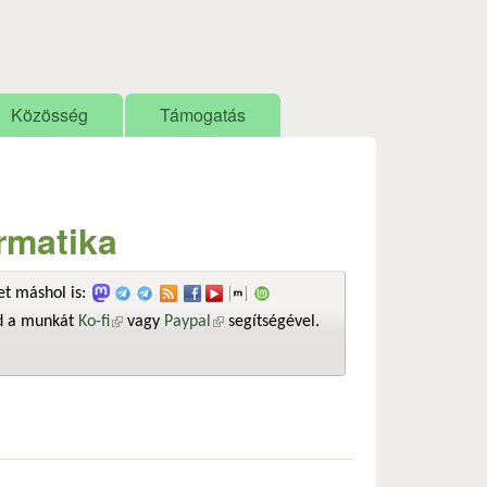
Közösség
Támogatás
ormatika
t máshol is:
sd a munkát
Ko-fi
(külső hivatkozás)
vagy
Paypal
(külső hivatkozás)
segítségével.