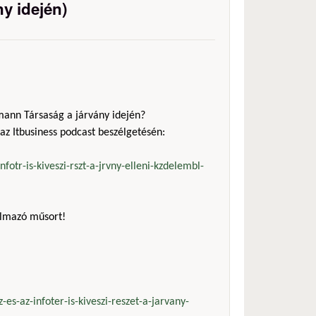
ny idején)
mann Társaság a járvány idején?
 az Itbusiness podcast beszélgetésén:
fotr-is-kiveszi-rszt-a-jrvny-elleni-kzdelembl-
almazó műsort!
-es-az-infoter-is-kiveszi-reszet-a-jarvany-