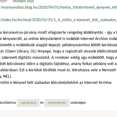
rum:
Minden más
://maimanohaz.blog.hu/2020/04/01/fontos_fototorteneti_konyvek_let
://index.hu/techtud/2020/03/31/1_4_millio_e-konyvet_tett_szabadon
a koronavírus-járvány miatt világszerte rengeteg közkönyvtár. - így a Pé
i kényszerült, az online könyvtárként is működő Internet Archive műk
ntetik a működésük alapját képező, példányszámhoz kötött korlátozást
ár (Open Library, OL) lényege, hogy a regisztrált olvasók kikölcsönö
t szkennelt digitális másolatot. A rendszer eddig úgy működött, hogy
tt kölcsönzési időre a digitális fájlokhoz, ahány fizikai példány volt 
aktárában. Ezt a korlátot törölték most el, létrehozva vele a Nemzet
y, NEL).
 millió e-könyvet tett szabadon kölcsönözhetővé az Internet Archive
ászóláshoz
és
szükséges
regisztráció
bejelentkezés