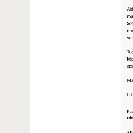
Ab
mag
Sof
em
ves
Tu
kép
sz
Ma
ht
Pas
Ni
a h