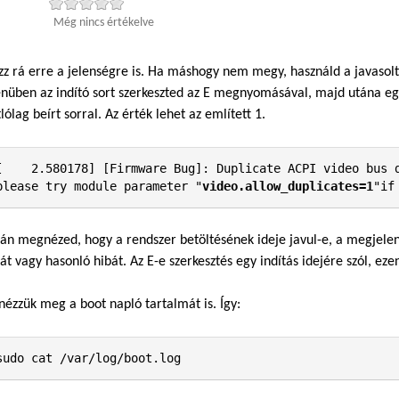
Még nincs értékelve
zz rá erre a jelenségre is. Ha máshogy nem megy, használd a javaso
üben az indító sort szerkeszted az E megnyomásával, majd utána egys
lólag beírt sorral. Az érték lehet az említett 1.
[    2.580178] [Firmware Bug]: Duplicate ACPI video bus d
please try module parameter "
video.allow_duplicates=1
"if
án megnézed, hogy a rendszer betöltésének ideje javul-e, a megjelen
át vagy hasonló hibát. Az E-e szerkesztés egy indítás idejére szól, eze
nézzük meg a boot napló tartalmát is. Így:
sudo cat /var/log/boot.log