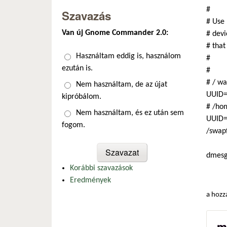
#
Szavazás
# Use 
Van új Gnome Commander 2.0:
# devi
# that
Választások
Használtam eddig is, használom
#
ezután is.
#
# / wa
Nem használtam, de az újat
UUID=
kipróbálom.
# /hom
Nem használtam, és ez után sem
UUID=
fogom.
/swapf
dmes
Korábbi szavazások
Eredmények
a hozz
m