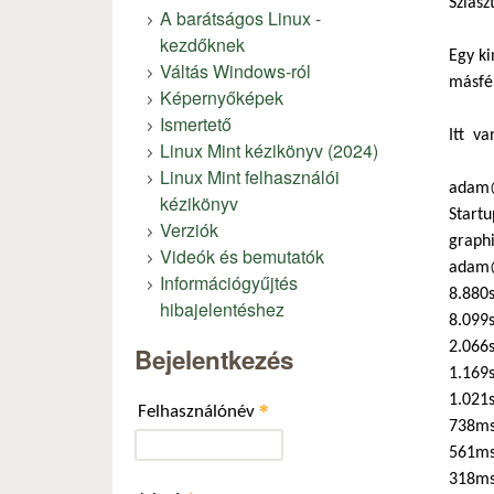
Sziasz
A barátságos Linux -
kezdőknek
Egy ki
Váltás Windows-ról
másfél
Képernyőképek
Ismertető
Itt va
Linux Mint kézikönyv (2024)
Linux Mint felhasználói
adam@
kézikönyv
Startu
Verziók
graphi
Videók és bemutatók
adam@
Információgyűjtés
8.880s
hibajelentéshez
8.099s
2.066
Bejelentkezés
1.169s
1.021s
*
Felhasználónév
738ms
561ms
318ms