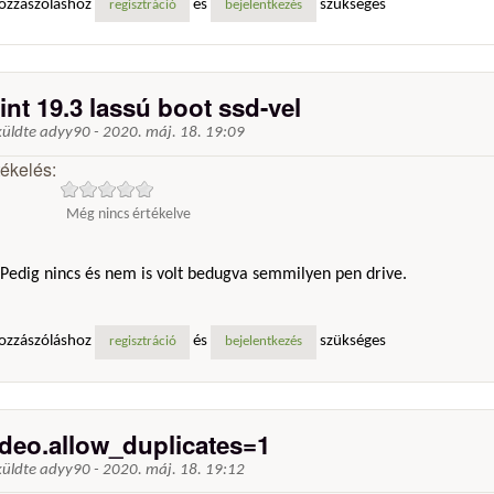
ozzászóláshoz
és
szükséges
regisztráció
bejelentkezés
int 19.3 lassú boot ssd-vel
küldte
adyy90
-
2020. máj. 18. 19:09
tékelés:
Még nincs értékelve
Pedig nincs és nem is volt bedugva semmilyen pen drive.
ozzászóláshoz
és
szükséges
regisztráció
bejelentkezés
ideo.allow_duplicates=1
küldte
adyy90
-
2020. máj. 18. 19:12