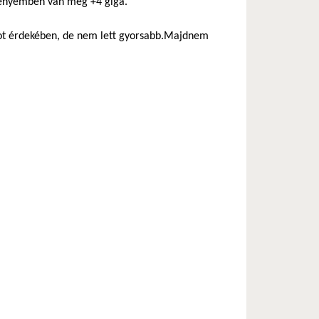
z enyémben van még +4 giga.
boot érdekében, de nem lett gyorsabb.Majdnem