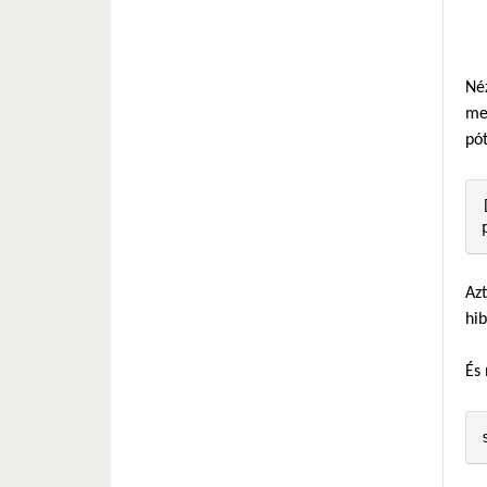
Né
men
pót
Azt
hib
És 