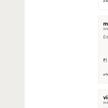
a h
m
Be
Ér
#1
a h
v
Be