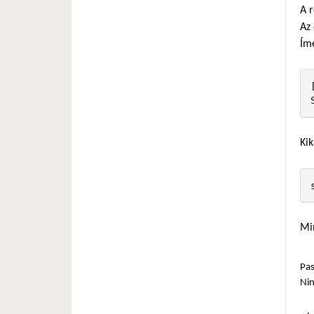
A 
Az 
Ím
Kik
Min
Pas
Ni