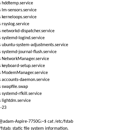
 hddtemp.service
 lm-sensors.service
 kerneloops.service
rsyslog.service
 networkd-dispatcher.service
 systemd-logind.service
 ubuntu-system-adjustments.service
systemd-journal-flush.service
 NetworkManager.service
 keyboard-setup.service
 ModemManager.service
 accounts-daemon.service
 swapfile.swap
systemd-rfkill.service
 lightdm.service
1-23
adam-Aspire-7750G:~$ cat /etc/fstab
/fstab: static file system information.