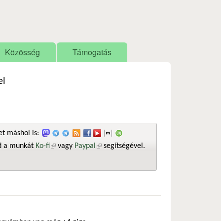
Közösség
Támogatás
el
t máshol is:
sd a munkát
Ko-fi
(külső hivatkozás)
vagy
Paypal
(külső hivatkozás)
segítségével.