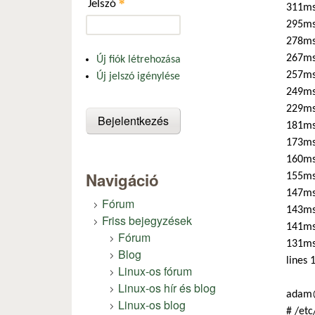
*
Jelszó
311ms
295ms
278ms
267ms 
Új fiók létrehozása
257ms
Új jelszó igénylése
249ms
229ms
181ms 
173ms
160ms
Navigáció
155ms
147ms
Fórum
143ms
Friss bejegyzések
141ms 
Fórum
131ms
Blog
lines 
Linux-os fórum
Linux-os hír és blog
adam@
Linux-os blog
# /etc