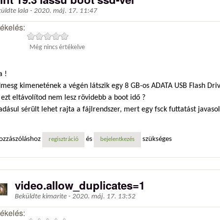
küldte
lala
-
2020. máj. 17. 11:47
tékelés:
Még nincs értékelve
a !
dmesg kimenetének a végén látszik egy 8 GB-os ADATA USB Flash Driv
ezt eltávolítod nem lesz rövidebb a boot idő ?
dásul sérült lehet rajta a fájlrendszer, mert egy fsck futtatást javasol
ozzászóláshoz
és
szükséges
regisztráció
bejelentkezés
video.allow_duplicates=1
Beküldte
kimarite
-
2020. máj. 17. 13:52
tékelés: