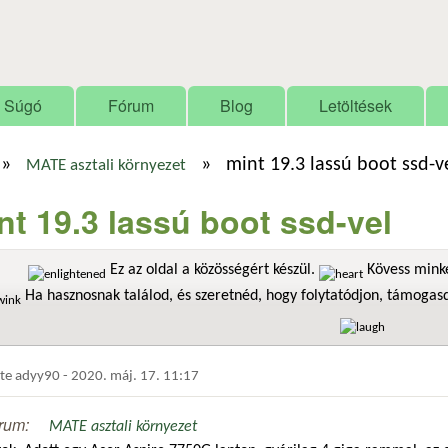
Ugrás a tartalomra
Súgó
Fórum
Blog
Letöltések
»
»
mint 19.3 lassú boot ssd-v
MATE asztali környezet
nt 19.3 lassú boot ssd-vel
Ez az oldal a közösségért készül.
Kövess minke
Ha hasznosnak találod, és szeretnéd, hogy folytatódjon, támoga
dte
adyy90
-
2020. máj. 17. 11:17
rum:
MATE asztali környezet