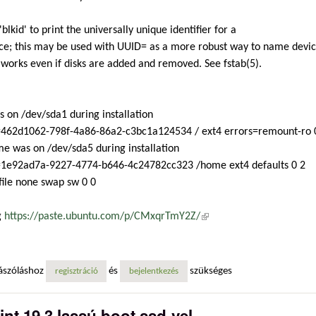
'blkid' to print the universally unique identifier for a
ce; this may be used with UUID= as a more robust way to name devi
 works even if disks are added and removed. See fstab(5).
s on /dev/sda1 during installation
462d1062-798f-4a86-86a2-c3bc1a124534 / ext4 errors=remount-ro 
e was on /dev/sda5 during installation
1e92ad7a-9227-4774-b646-4c24782cc323 /home ext4 defaults 0 2
ile none swap sw 0 0
g
https://paste.ubuntu.com/p/CMxqrTmY2Z/
(külső hivatkozás)
ászóláshoz
és
szükséges
regisztráció
bejelentkezés
int 19.3 lassú boot ssd-vel