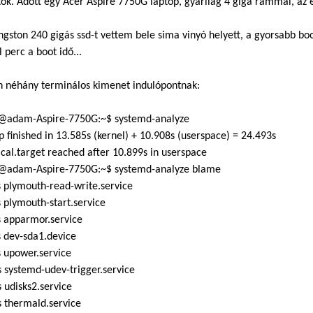
tok. Adott egy Acer Aspire 7750G laptop, gyárilag 4 giga rammal, a
ngston 240 gigás ssd-t vettem bele sima vinyó helyett, a gyorsabb 
 perc a boot idő...
n néhány terminálos kimenet indulópontnak:
adam-Aspire-7750G:~$ systemd-analyze
p finished in 13.585s (kernel) + 10.908s (userspace) = 24.493s
cal.target reached after 10.899s in userspace
adam-Aspire-7750G:~$ systemd-analyze blame
 plymouth-read-write.service
 plymouth-start.service
s apparmor.service
 dev-sda1.device
 upower.service
 systemd-udev-trigger.service
 udisks2.service
 thermald.service