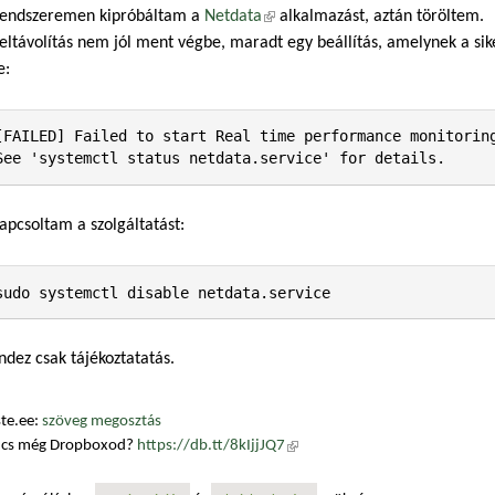
rendszeremen kipróbáltam a
Netdata
(külső hivatkozás)
alkalmazást, aztán töröltem.
eltávolítás nem jól ment végbe, maradt egy beállítás, amelynek a sike
e:
[FAILED] Failed to start Real time performance monitoring
See 'systemctl status netdata.service' for details.
apcsoltam a szolgáltatást:
sudo systemctl disable netdata.service
dez csak tájékoztatatás.
te.ee:
szöveg megosztás
ncs még Dropboxod?
https://db.tt/8kIjjJQ7
(külső hivatkozás)