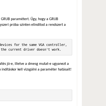
lt GRUB paramétert. Úgy, hogy a GRUB
zeri próba szinten elindítod a rendszert a
evices for the same VGA controller, 
 the current driver doesn't work.
ítés jó-e, illetve a dmesg mutat-e ugyanezt a
n indításkor kell vizsgálni a paraméter hatásait!