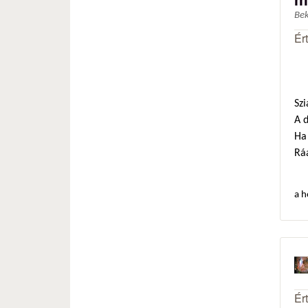
Be
Ér
Szi
A 
Ha 
Ráa
a h
Ér