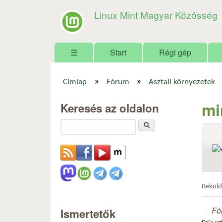
Linux Mint Magyar Közösség
Főmenü
☰
Start
Régi gép
»
»
Címlap
Fórum
Asztali környezetek
Jelenlegi hely
mi
Keresés az oldalon
Keresés
Bekül
Fó
Ismertetők