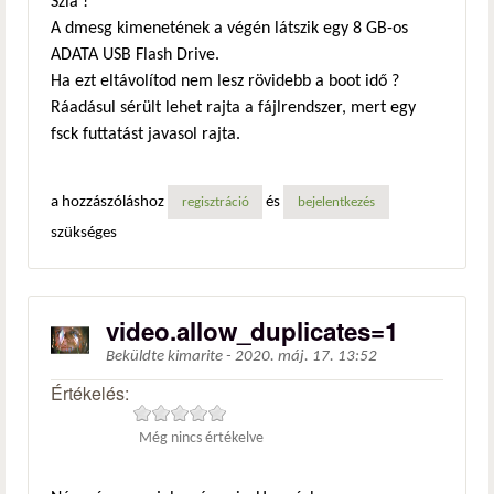
Szia !
A dmesg kimenetének a végén látszik egy 8 GB-os
ADATA USB Flash Drive.
Ha ezt eltávolítod nem lesz rövidebb a boot idő ?
Ráadásul sérült lehet rajta a fájlrendszer, mert egy
fsck futtatást javasol rajta.
a hozzászóláshoz
és
regisztráció
bejelentkezés
szükséges
video.allow_duplicates=1
Beküldte
kimarite
-
2020. máj. 17. 13:52
Értékelés:
Még nincs értékelve