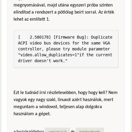
megnyomásával, majd utána egyszeri próba szinten
elindítod a rendszert a pótlólag beírt sorral. Az érték
lehet az említett 1.
[    2.580178] [Firmware Bug]: Duplicate 
ACPI video bus devices for the same VGA 
controller, please try module parameter 
"video.allow_duplicates=1"if the current 
driver doesn't work."
Ezt le tudnád írni részletesebben, hogy hogy kell? Nem
vagyok egy nagy szaki, linuxot azért használok, mert
meguntam a windowst, teljesen alap dolgokra
használom a gépet.
a hozzászóláshoz
és