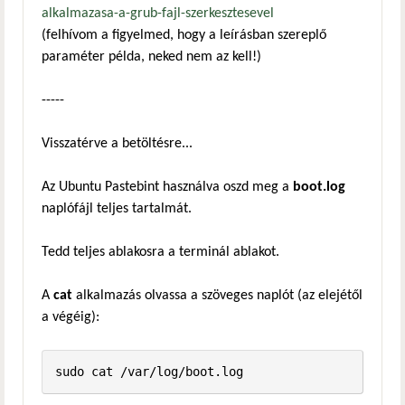
alkalmazasa-a-grub-fajl-szerkesztesevel
(felhívom a figyelmed, hogy a leírásban szereplő
paraméter példa, neked nem az kell!)
-----
Visszatérve a betöltésre...
Az Ubuntu Pastebint használva oszd meg a
boot.log
naplófájl teljes tartalmát.
Tedd teljes ablakosra a terminál ablakot.
A
cat
alkalmazás olvassa a szöveges naplót (az elejétől
a végéig):
sudo cat /var/log/boot.log