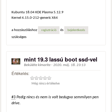
Kubuntu 18.04 KDE Plasma 5.12.9
Kernel 4.15.0-212-generic X64
a hozzászóláshoz
és
regisztráció
bejelentkezés
szükséges
mint 19.3 lassú boot ssd-vel
Beküldte
kimarite
-
2020. máj. 18. 23:13
Értékelés:
Még nincs értékelve
#3
Pedig nincs és nem is volt bedugva semmilyen pen
drive.