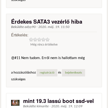
szükséges
Érdekes SATA3 vezérlő hiba
Beküldte
adyy90
-
2020. máj. 19. 11:50
Értékelés:
Még nincs értékelve
@#11 Nem tudom. Erről nem is hallottam még
a hozzászóláshoz
és
regisztráció
bejelentkezés
szükséges
mint 19.3 lassú boot ssd-vel
Beküldte
kimarite
-
2020. máj. 19. 12:09