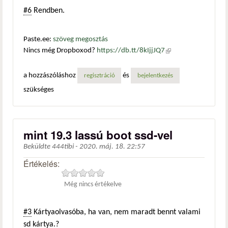
#6
Rendben.
Paste.ee:
szöveg megosztás
Nincs még Dropboxod?
https://db.tt/8kIjjJQ7
(külső
hivatkozás)
a hozzászóláshoz
és
regisztráció
bejelentkezés
szükséges
mint 19.3 lassú boot ssd-vel
Beküldte
444tibi
-
2020. máj. 18. 22:57
Értékelés:
Még nincs értékelve
#3
Kártyaolvasóba, ha van, nem maradt bennt valami
sd kártya.?