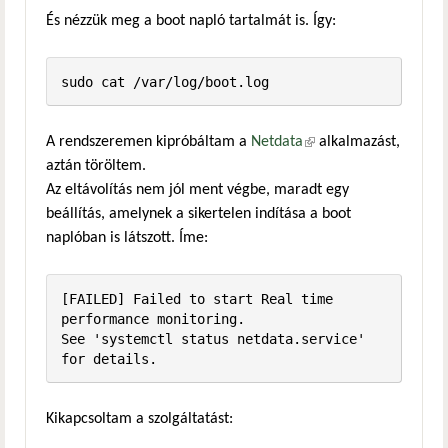
És nézzük meg a boot napló tartalmát is. Így:
sudo cat /var/log/boot.log
A rendszeremen kipróbáltam a
Netdata
(külső hivatkozás)
alkalmazást,
aztán töröltem.
Az eltávolítás nem jól ment végbe, maradt egy
beállítás, amelynek a sikertelen indítása a boot
naplóban is látszott. Íme:
[FAILED] Failed to start Real time 
performance monitoring.

See 'systemctl status netdata.service' 
for details.
Kikapcsoltam a szolgáltatást: