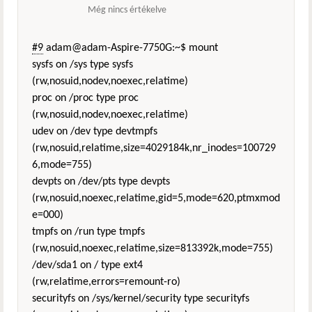
Még nincs értékelve
#9
adam@adam-Aspire-7750G:~$ mount
sysfs on /sys type sysfs
(rw,nosuid,nodev,noexec,relatime)
proc on /proc type proc
(rw,nosuid,nodev,noexec,relatime)
udev on /dev type devtmpfs
(rw,nosuid,relatime,size=4029184k,nr_inodes=100729
6,mode=755)
devpts on /dev/pts type devpts
(rw,nosuid,noexec,relatime,gid=5,mode=620,ptmxmod
e=000)
tmpfs on /run type tmpfs
(rw,nosuid,noexec,relatime,size=813392k,mode=755)
/dev/sda1 on / type ext4
(rw,relatime,errors=remount-ro)
securityfs on /sys/kernel/security type securityfs