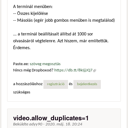
A terminál menüben:
-- Összes kijelölése
-- Másolás (egér jobb gombos menüben is megtalálod)
... a terminál beállításait állítsd át 1000 sor
olvasásáról végtelenre. Azt hiszem, már említettük.
Érdemes.
Paste.ee:
szöveg megosztás
Nincs még Dropboxod?
https://db.tt/8kIjjJQ7
(külső
hivatkozás)
a hozzászóláshoz
és
regisztráció
bejelentkezés
szükséges
video.allow_duplicates=1
Beküldte
adyy90
-
2020. máj. 18. 20:24