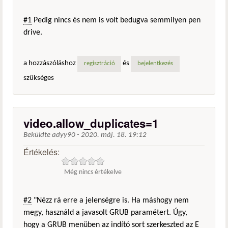
#1
Pedig nincs és nem is volt bedugva semmilyen pen
drive.
a hozzászóláshoz
és
regisztráció
bejelentkezés
szükséges
video.allow_duplicates=1
Beküldte
adyy90
-
2020. máj. 18. 19:12
Értékelés:
Még nincs értékelve
#2
"Nézz rá erre a jelenségre is. Ha máshogy nem
megy, használd a javasolt GRUB paramétert. Úgy,
hogy a GRUB menüben az indító sort szerkeszted az E