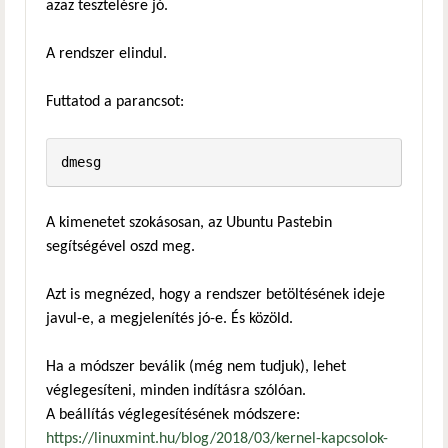
azaz tesztelésre jó.
A rendszer elindul.
Futtatod a parancsot:
dmesg
A kimenetet szokásosan, az Ubuntu Pastebin
segítségével oszd meg.
Azt is megnézed, hogy a rendszer betöltésének ideje
javul-e, a megjelenítés jó-e. És közöld.
Ha a módszer beválik (még nem tudjuk), lehet
véglegesíteni, minden indításra szólóan.
A beállítás véglegesítésének módszere:
https://linuxmint.hu/blog/2018/03/kernel-kapcsolok-