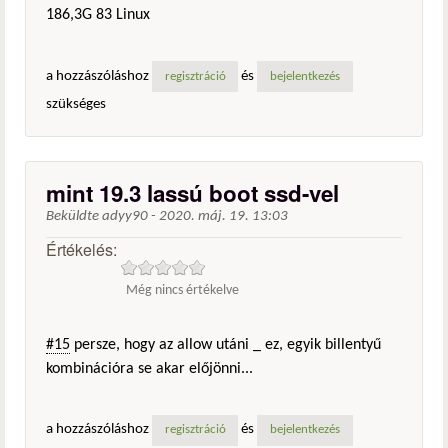
186,3G 83 Linux
a hozzászóláshoz
és
regisztráció
bejelentkezés
szükséges
mint 19.3 lassú boot ssd-vel
Beküldte
adyy90
-
2020. máj. 19. 13:03
Értékelés:
Még nincs értékelve
#15
persze, hogy az allow utáni _ ez, egyik billentyű
kombinációra se akar előjönni...
a hozzászóláshoz
és
regisztráció
bejelentkezés