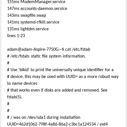
155ms ModemManager.service
147ms accounts-daemon.service
143ms swapfile.swap
141ms systemd-rfkill.service
131ms lightdm.service
lines 1-23
adam@adam-Aspire-7750G:~$ cat /etc/fstab
# /etc/fstab: static file system information.
#
# Use 'blkid' to print the universally unique identifier for a
# device; this may be used with UUID= as a more robust way
to name devices
# that works even if disks are added and removed. See
fstab(5).
#
#
# / was on /dev/sda1 during installation
UUID=462d1062-798f-4a86-86a2-c3bc1a124534 / ext4