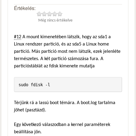
Értékelés:
Még nincs értékelve
#12
A mount kimenetében látszik, hogy az sda1 a
Linux rendszer partíció, és az sda5 a Linux home
partíció. Más partíció most nem látszik, ezek jelenléte
természetes. A két partíció számozása fura. A
partícióstáblát az fdisk kimenete mutatja
sudo fdisk -l
Térjünk rá a lassú boot témára. A boot.log tartalma
jöhet (pasztázd).
Egy következő válaszodban a kernel paraméterek
beállítása jön.