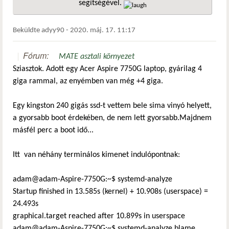
segítségével.
hivatkozá
Beküldte
adyy90
-
2020. máj. 17. 11:17
Fórum:
MATE asztali környezet
Sziasztok. Adott egy Acer Aspire 7750G laptop, gyárilag 4
giga rammal, az enyémben van még +4 giga.
Egy kingston 240 gigás ssd-t vettem bele sima vinyó helyett,
a gyorsabb boot érdekében, de nem lett gyorsabb.Majdnem
másfél perc a boot idő...
Itt van néhány terminálos kimenet indulópontnak:
adam@adam-Aspire-7750G:~$ systemd-analyze
Startup finished in 13.585s (kernel) + 10.908s (userspace) =
24.493s
graphical.target reached after 10.899s in userspace
adam@adam-Aspire-7750G:~$ systemd-analyze blame