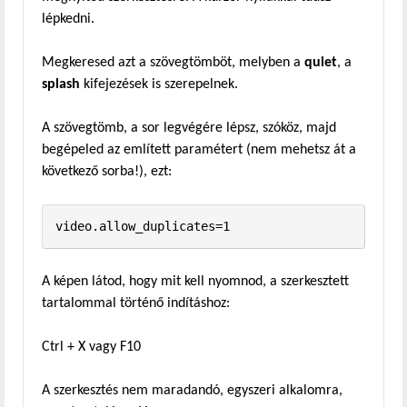
lépkedni.
Megkeresed azt a szövegtömböt, melyben a
quiet
, a
splash
kifejezések is szerepelnek.
A szövegtömb, a sor legvégére lépsz, szóköz, majd
begépeled az említett paramétert (nem mehetsz át a
következő sorba!), ezt:
video.allow_duplicates=1
A képen látod, hogy mit kell nyomnod, a szerkesztett
tartalommal történő indításhoz:
Ctrl + X vagy F10
A szerkesztés nem maradandó, egyszeri alkalomra,