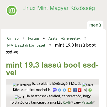
Ugrás a tartalomra
Linux Mint Magyar Közösség
menü
»
»
»
Címlap
Fórum
Asztali környezetek
Jelenlegi hely
»
mint 19.3 lassú boot
MATE asztali környezet
ssd-vel
mint 19.3 lassú boot ssd-
vel
Ez az oldal a közösségért készül.
Kövess minket máshol is:
Ha hasznosnak találod, és szeretnéd, hogy
folytatódjon, támogasd a munkát
Ko-fi
(külső hivatkozás)
vagy
Paypal
(külső