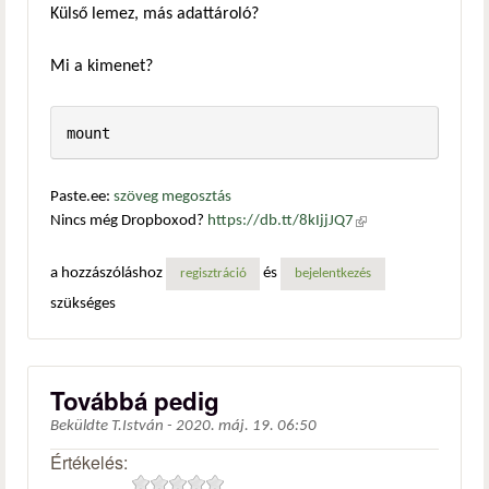
Külső lemez, más adattároló?
Mi a kimenet?
mount
Paste.ee:
szöveg megosztás
Nincs még Dropboxod?
https://db.tt/8kIjjJQ7
(külső
hivatkozás)
a hozzászóláshoz
és
regisztráció
bejelentkezés
szükséges
Továbbá pedig
Beküldte
T.István
-
2020. máj. 19. 06:50
Értékelés: