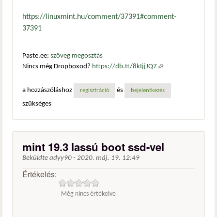
https://linuxmint.hu/comment/37391#comment-
37391
Paste.ee:
szöveg megosztás
Nincs még Dropboxod?
https://db.tt/8kIjjJQ7
(külső
hivatkozás)
a hozzászóláshoz
és
regisztráció
bejelentkezés
szükséges
mint 19.3 lassú boot ssd-vel
Beküldte
adyy90
-
2020. máj. 19. 12:49
Értékelés:
Még nincs értékelve