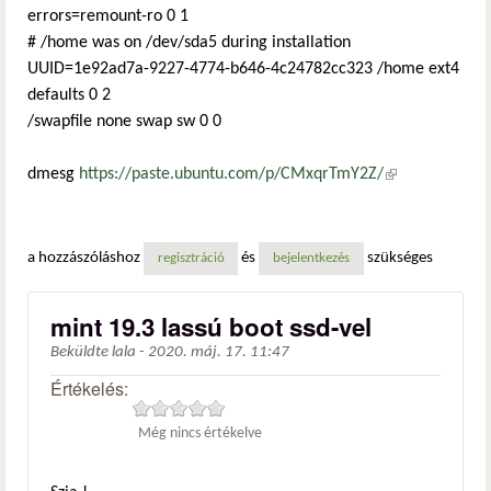
errors=remount-ro 0 1
# /home was on /dev/sda5 during installation
UUID=1e92ad7a-9227-4774-b646-4c24782cc323 /home ext4
defaults 0 2
/swapfile none swap sw 0 0
dmesg
https://paste.ubuntu.com/p/CMxqrTmY2Z/
(külső
hivatkozás)
a hozzászóláshoz
és
szükséges
regisztráció
bejelentkezés
mint 19.3 lassú boot ssd-vel
Beküldte
lala
-
2020. máj. 17. 11:47
Értékelés:
Még nincs értékelve