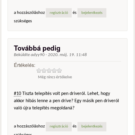
a hozzászóláshoz
és
regisztráció
bejelentkezés
szükséges
Továbbá pedig
Beküldte
adyy90
-
2020. máj. 19. 11:48
Értékelés:
Még nincs értékelve
#10
Tiszta telepítés volt pen driveról. Lehet, hogy
akkor hibás lenne a pen drive? Egy másik pen driveról
való újra telepítés megoldaná?
a hozzászóláshoz
és
regisztráció
bejelentkezés