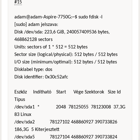
#15
adam@adam-Aspire-7750G:~$ sudo fdisk -l
[sudo] adam jelszava:
Disk /dev/sda: 223,6 GiB, 240057409536 bytes,
468862128 sectors
Units: sectors of 1 * 512 = 512 bytes
Sector size (logical/physical): 512 bytes / 512 bytes
I/O size (minimum/optimal): 512 bytes / 512 bytes
Disklabel type: dos
Disk identifier: 0x30c52afc
Eszköz Indítható Start Vége Szektorok Size Id
Típus
/dev/sda1 * 2048 78125055 78123008 37,3G
83 Linux
/dev/sda2 78127102 468860927 390733826
186,3G 5 Kiterjesztett
/dev/sda5 78127104 468860927 390733824