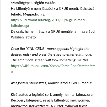
számítógépet, rögtön ezután.
Ha billentyűre nem látszódik a GRUB menü, láthatóvá
tehető. Mégpedig így:
https://linuxmint.hu/blog/2017/10/a-grub-menu-
lathatosaga
De csak, ha nem látszik a GRUB menüje, ami az alábbi
Wikiben látható:
Once the "GNU GRUB" menu appears highlight the
desired entry and press the
e
key to enter edit mode.
The edit mode screen will look something like this:
https://wiki.ubuntu.com/Kernel/KernelBootParameters
(külső hivatkozás)
Az egyszeri szerkesztés, amikor látod a GRUB menüt.
Kiválasztod a legfelső sort, amely nem tartalmazza a
Recovery kifejezést, és az
E
billentyűt megnyomva,
megnyitod szerkesztésre. A kurzor nyilakkal tudsz