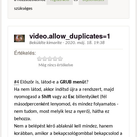
regisztráció
bejelentkezés
szükséges
video.allow_duplicates=1
Beküldte
kimarite
-
2020. máj. 18. 19:38
Értékelés:
Még nincs értékelve
#4
Először is, látod-e a
GRUB menü
t?
Ha nem látod, akkor indítsd újra a rendszert, majd
nyomogasd a
Shift
vagy az
Esc
billentyűket (fél
másodpercenként lenyomod, és mindez folyamatos -
nem tudom, most melyik lesz a nyerő), hátha ez
behozza.
Nem a belépést kérő ablaknál kell mindez, hanem
korábban, amikor a bekapcsológombbal bekapcsolod a