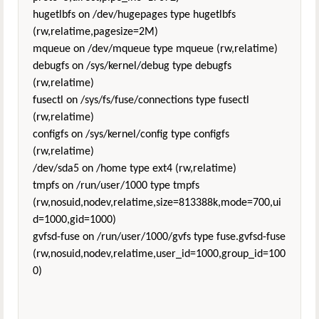
hugetlbfs on /dev/hugepages type hugetlbfs
(rw,relatime,pagesize=2M)
mqueue on /dev/mqueue type mqueue (rw,relatime)
debugfs on /sys/kernel/debug type debugfs
(rw,relatime)
fusectl on /sys/fs/fuse/connections type fusectl
(rw,relatime)
configfs on /sys/kernel/config type configfs
(rw,relatime)
/dev/sda5 on /home type ext4 (rw,relatime)
tmpfs on /run/user/1000 type tmpfs
(rw,nosuid,nodev,relatime,size=813388k,mode=700,ui
d=1000,gid=1000)
gvfsd-fuse on /run/user/1000/gvfs type fuse.gvfsd-fuse
(rw,nosuid,nodev,relatime,user_id=1000,group_id=100
0)