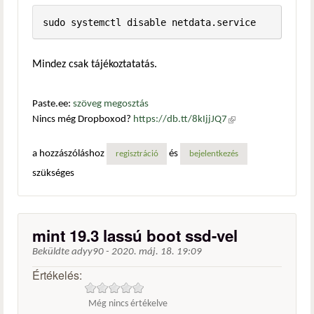
sudo systemctl disable netdata.service
Mindez csak tájékoztatatás.
Paste.ee:
szöveg megosztás
Nincs még Dropboxod?
https://db.tt/8kIjjJQ7
(külső
hivatkozás)
a hozzászóláshoz
és
regisztráció
bejelentkezés
szükséges
mint 19.3 lassú boot ssd-vel
Beküldte
adyy90
-
2020. máj. 18. 19:09
Értékelés:
Még nincs értékelve