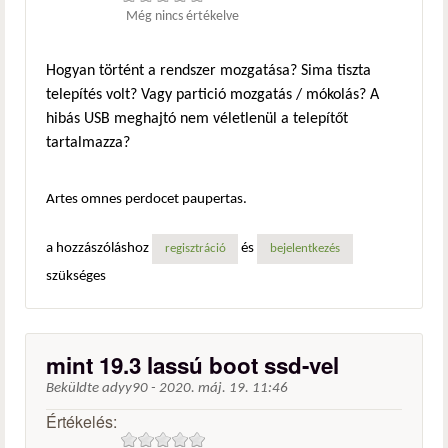
Még nincs értékelve
Hogyan történt a rendszer mozgatása? Sima tiszta
telepítés volt? Vagy partició mozgatás / mókolás? A
hibás USB meghajtó nem véletlenül a telepítőt
tartalmazza?
Artes omnes perdocet paupertas.
a hozzászóláshoz
és
regisztráció
bejelentkezés
szükséges
mint 19.3 lassú boot ssd-vel
Beküldte
adyy90
-
2020. máj. 19. 11:46
Értékelés: