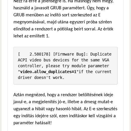
Nézz rá erre a jelenségre is. Ha máshogy nem megy,
használd a javasolt GRUB paramétert. Úgy, hogy a
GRUB menüben az indító sort szerkeszted az E
megnyomásával, majd utána egyszeri próba szinten
elindítod a rendszert a pótlólag beírt sorral. Az érték
lehet az említett 1.
[    2.580178] [Firmware Bug]: Duplicate 
ACPI video bus devices for the same VGA 
controller, please try module parameter 
"
video.allow_duplicates=1
"if the current 
driver doesn't work.
Aztán megnézed, hogy a rendszer betöltésének ideje
javul-e, a megjelenítés jó-e, illetve a dmesg mutat-e
ugyanezt a hibát vagy hasonló hibát. Az E-e szerkesztés
egy indítás idejére szól, ezen indításkor kell vizsgálni a
paraméter hatásait!