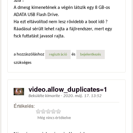
Szia !
A dmesg kimenetének a végén látszik egy 8 GB-os
ADATA USB Flash Drive.
Ha ezt eltávolítod nem lesz rövidebb a boot idő ?
Ráadásul sérült lehet rajta a fájlrendszer, mert egy
fsck futtatást javasol rajta.
a hozzászóláshoz
és
regisztráció
bejelentkezés
szükséges
video.allow_duplicates=1
Beküldte
kimarite
-
2020. máj. 17. 13:52
Értékelés:
Még nincs értékelve