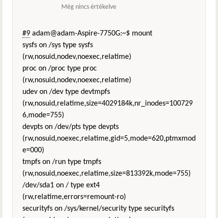
Még nincs értékelve
#9
adam@adam-Aspire-7750G:~$ mount
sysfs on /sys type sysfs
(rw,nosuid,nodev,noexec,relatime)
proc on /proc type proc
(rw,nosuid,nodev,noexec,relatime)
udev on /dev type devtmpfs
(rw,nosuid,relatime,size=4029184k,nr_inodes=100729
6,mode=755)
devpts on /dev/pts type devpts
(rw,nosuid,noexec,relatime,gid=5,mode=620,ptmxmod
e=000)
tmpfs on /run type tmpfs
(rw,nosuid,noexec,relatime,size=813392k,mode=755)
/dev/sda1 on / type ext4
(rw,relatime,errors=remount-ro)
securityfs on /sys/kernel/security type securityfs