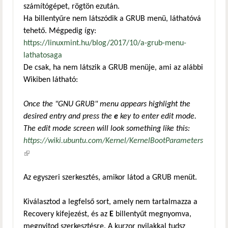
számítógépet, rögtön ezután.
Ha billentyűre nem látszódik a GRUB menü, láthatóvá
tehető. Mégpedig így:
https://linuxmint.hu/blog/2017/10/a-grub-menu-
lathatosaga
De csak, ha nem látszik a GRUB menüje, ami az alábbi
Wikiben látható:
Once the "GNU GRUB" menu appears highlight the
desired entry and press the
e
key to enter edit mode.
The edit mode screen will look something like this:
https://wiki.ubuntu.com/Kernel/KernelBootParameters
(külső hivatkozás)
Az egyszeri szerkesztés, amikor látod a GRUB menüt.
Kiválasztod a legfelső sort, amely nem tartalmazza a
Recovery kifejezést, és az
E
billentyűt megnyomva,
megnyitod szerkesztésre. A kurzor nyilakkal tudsz