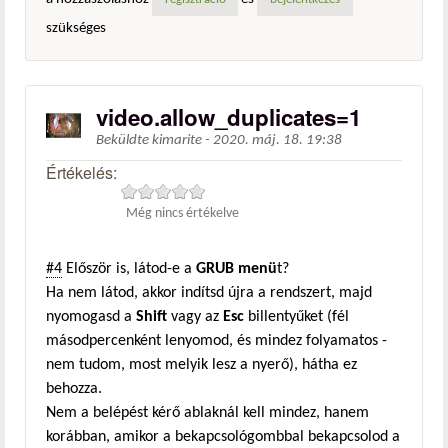
regisztráció
bejelentkezés
szükséges
video.allow_duplicates=1
Beküldte
kimarite
-
2020. máj. 18. 19:38
Értékelés:
Még nincs értékelve
#4
Először is, látod-e a
GRUB menü
t?
Ha nem látod, akkor indítsd újra a rendszert, majd
nyomogasd a
Shift
vagy az
Esc
billentyűket (fél
másodpercenként lenyomod, és mindez folyamatos -
nem tudom, most melyik lesz a nyerő), hátha ez
behozza.
Nem a belépést kérő ablaknál kell mindez, hanem
korábban, amikor a bekapcsológombbal bekapcsolod a