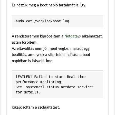
És nézzük meg a boot napló tartalmát is. Így:
sudo cat /var/log/boot.log
A rendszeremen kipróbáltam a
Netdata
(külső hivatkozás)
alkalmazást,
aztán töröltem.
Az eltávolítás nem jól ment végbe, maradt egy
beállítás, amelynek a sikertelen indítása a boot
naplóban is látszott. Íme:
[FAILED] Failed to start Real time 
performance monitoring.

See 'systemctl status netdata.service' 
for details.
Kikapcsoltam a szolgáltatást: