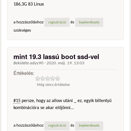
186,3G 83 Linux
a hozzászóláshoz
és
regisztráció
bejelentkezés
szükséges
mint 19.3 lassú boot ssd-vel
Beküldte
adyy90
-
2020. máj. 19. 13:03
Értékelés:
Még nincs értékelve
#15
persze, hogy az allow utáni _ ez, egyik billentyű
kombinációra se akar előjönni...
a hozzászóláshoz
és
regisztráció
bejelentkezés