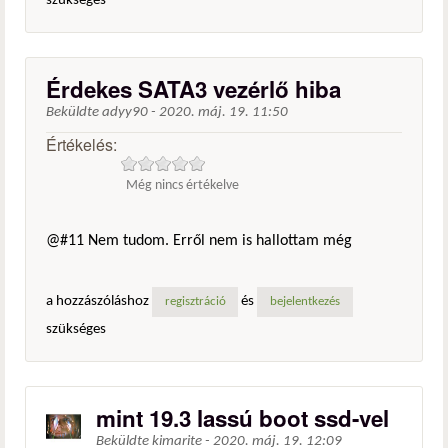
szükséges
Érdekes SATA3 vezérlő hiba
Beküldte
adyy90
-
2020. máj. 19. 11:50
Értékelés:
Még nincs értékelve
@#11 Nem tudom. Erről nem is hallottam még
a hozzászóláshoz
és
regisztráció
bejelentkezés
szükséges
mint 19.3 lassú boot ssd-vel
Beküldte
kimarite
-
2020. máj. 19. 12:09