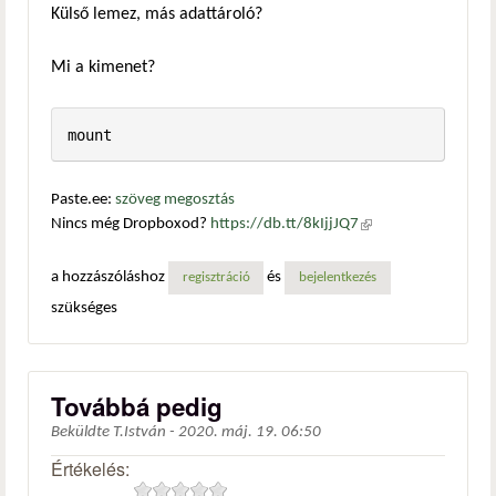
Külső lemez, más adattároló?
Mi a kimenet?
mount
Paste.ee:
szöveg megosztás
Nincs még Dropboxod?
https://db.tt/8kIjjJQ7
(külső
hivatkozás)
a hozzászóláshoz
és
regisztráció
bejelentkezés
szükséges
Továbbá pedig
Beküldte
T.István
-
2020. máj. 19. 06:50
Értékelés: