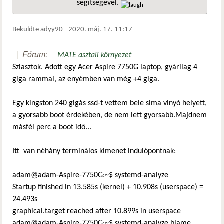
segítségével.
hivatkozá
Beküldte
adyy90
-
2020. máj. 17. 11:17
Fórum:
MATE asztali környezet
Sziasztok. Adott egy Acer Aspire 7750G laptop, gyárilag 4
giga rammal, az enyémben van még +4 giga.
Egy kingston 240 gigás ssd-t vettem bele sima vinyó helyett,
a gyorsabb boot érdekében, de nem lett gyorsabb.Majdnem
másfél perc a boot idő...
Itt van néhány terminálos kimenet indulópontnak:
adam@adam-Aspire-7750G:~$ systemd-analyze
Startup finished in 13.585s (kernel) + 10.908s (userspace) =
24.493s
graphical.target reached after 10.899s in userspace
adam@adam-Aspire-7750G:~$ systemd-analyze blame