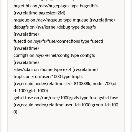
hugetlbfs on /dev/hugepages type hugetlbfs
(rw,relatime,pagesize=2M)
mqueue on /dev/mqueue type mqueue (rw,relatime)
debugfs on /sys/kernel/debug type debugfs
(rw,relatime)
fusectl on /sys/fs/fuse/connections type fusectl
(rw,relatime)
configfs on /sys/kernel/config type configfs
(rw,relatime)
/dev/sda5 on /home type ext4 (rw,relatime)
tmpfs on /run/user/1000 type tmpfs
(rw,nosuid,nodev,relatime,size=813388k,mode=700,ui
d=1000,gid=1000)
gvfsd-fuse on /run/user/1000/gvfs type fuse.gvfsd-fuse
(rw,nosuid,nodev,relatime,user_id=1000,group_id=100
0)