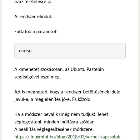
azaz tesztelésre jó.
A rendszer elindul.
Futtatod a parancsot:
dmesg
A kimenetet szokásosan, az Ubuntu Pastebin
segítségével oszd meg.
Azt is megnézed, hogy a rendszer betöltésének ideje
javul-e, a megjelenítés jó-e. És közöld.
Ha a módszer beválik (még nem tudjuk), lehet
véglegesíteni, minden indításra szólóan.
A beállítás véglegesítésének módszere:
https://linuxmint.hu/blog/2018/03/kernel-kapcsolok-