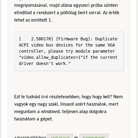
megnyomásával, majd utána egyszeri próba szinten
elindítod a rendszert a pótlólag beírt sorral. Az érték
lehet az említett 1.
[    2.580178] [Firmware Bug]: Duplicate 
ACPI video bus devices for the same VGA 
controller, please try module parameter 
"video.allow_duplicates=1"if the current 
driver doesn't work."
Ezt le tudnád írni részletesebben, hogy hogy kell? Nem
vagyok egy nagy szaki, linuxot azért használok, mert
meguntam a windowst, teljesen alap dolgokra
használom a gépet.
a hozzászóláshoz
és