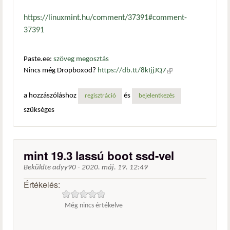
https://linuxmint.hu/comment/37391#comment-
37391
Paste.ee:
szöveg megosztás
Nincs még Dropboxod?
https://db.tt/8kIjjJQ7
(külső
hivatkozás)
a hozzászóláshoz
és
regisztráció
bejelentkezés
szükséges
mint 19.3 lassú boot ssd-vel
Beküldte
adyy90
-
2020. máj. 19. 12:49
Értékelés:
Még nincs értékelve