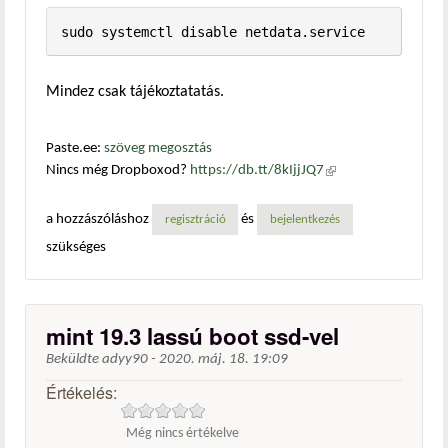
sudo systemctl disable netdata.service
Mindez csak tájékoztatatás.
Paste.ee:
szöveg megosztás
Nincs még Dropboxod?
https://db.tt/8kIjjJQ7
(külső
hivatkozás)
a hozzászóláshoz
és
regisztráció
bejelentkezés
szükséges
mint 19.3 lassú boot ssd-vel
Beküldte
adyy90
-
2020. máj. 18. 19:09
Értékelés:
Még nincs értékelve