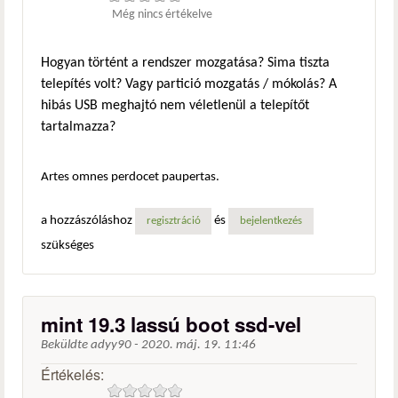
Még nincs értékelve
Hogyan történt a rendszer mozgatása? Sima tiszta
telepítés volt? Vagy partició mozgatás / mókolás? A
hibás USB meghajtó nem véletlenül a telepítőt
tartalmazza?
Artes omnes perdocet paupertas.
a hozzászóláshoz
és
regisztráció
bejelentkezés
szükséges
mint 19.3 lassú boot ssd-vel
Beküldte
adyy90
-
2020. máj. 19. 11:46
Értékelés: