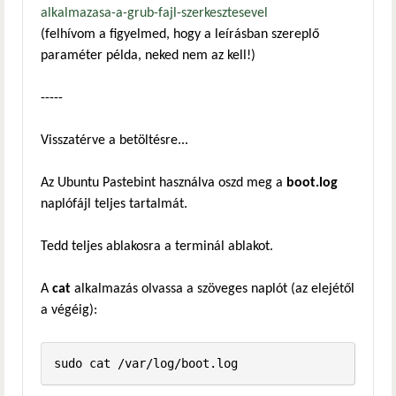
alkalmazasa-a-grub-fajl-szerkesztesevel
(felhívom a figyelmed, hogy a leírásban szereplő
paraméter példa, neked nem az kell!)
-----
Visszatérve a betöltésre...
Az Ubuntu Pastebint használva oszd meg a
boot.log
naplófájl teljes tartalmát.
Tedd teljes ablakosra a terminál ablakot.
A
cat
alkalmazás olvassa a szöveges naplót (az elejétől
a végéig):
sudo cat /var/log/boot.log