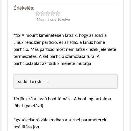
Értékelés:
Még nincs értékelve
#12
A mount kimenetében látszik, hogy az sda1 a
Linux rendszer partíció, és az sda5 a Linux home
partíció. Más partíció most nem látszik, ezek jelenléte
természetes. A két partíció számozása fura. A
partícióstáblát az fdisk kimenete mutatja
sudo fdisk -l
Térjünk rá a lassú boot témára. A boot.log tartalma
jöhet (pasztázd).
Egy következő válaszodban a kernel paraméterek
beállítása jön.