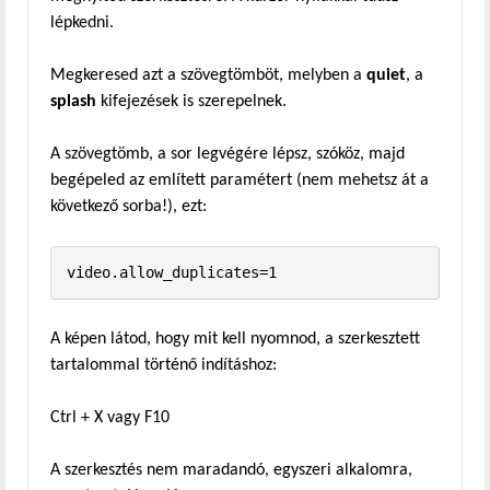
lépkedni.
Megkeresed azt a szövegtömböt, melyben a
quiet
, a
splash
kifejezések is szerepelnek.
A szövegtömb, a sor legvégére lépsz, szóköz, majd
begépeled az említett paramétert (nem mehetsz át a
következő sorba!), ezt:
video.allow_duplicates=1
A képen látod, hogy mit kell nyomnod, a szerkesztett
tartalommal történő indításhoz:
Ctrl + X vagy F10
A szerkesztés nem maradandó, egyszeri alkalomra,