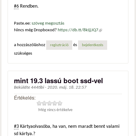
#6
Rendben.
Paste.ee:
szöveg megosztás
Nincs még Dropboxod?
https://db.tt/8kIjjJQ7
(külső
hivatkozás)
a hozzászóláshoz
és
regisztráció
bejelentkezés
szükséges
mint 19.3 lassú boot ssd-vel
Beküldte
444tibi
-
2020. máj. 18. 22:57
Értékelés:
Még nincs értékelve
#3
Kártyaolvasóba, ha van, nem maradt bennt valami
sd kártya.?