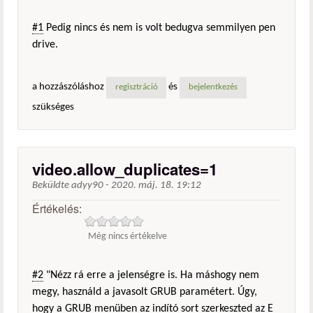
#1
Pedig nincs és nem is volt bedugva semmilyen pen
drive.
a hozzászóláshoz
és
regisztráció
bejelentkezés
szükséges
video.allow_duplicates=1
Beküldte
adyy90
-
2020. máj. 18. 19:12
Értékelés:
Még nincs értékelve
#2
"Nézz rá erre a jelenségre is. Ha máshogy nem
megy, használd a javasolt GRUB paramétert. Úgy,
hogy a GRUB menüben az indító sort szerkeszted az E