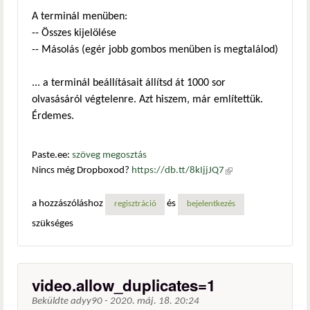
A terminál menüben:
-- Összes kijelölése
-- Másolás (egér jobb gombos menüben is megtalálod)
... a terminál beállításait állítsd át 1000 sor
olvasásáról végtelenre. Azt hiszem, már említettük.
Érdemes.
Paste.ee:
szöveg megosztás
Nincs még Dropboxod?
https://db.tt/8kIjjJQ7
(külső
hivatkozás)
a hozzászóláshoz
és
regisztráció
bejelentkezés
szükséges
video.allow_duplicates=1
Beküldte
adyy90
-
2020. máj. 18. 20:24