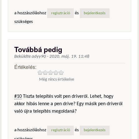
a hozzászóláshoz
és
regisztráció
bejelentkezés
szükséges
Továbbá pedig
Beküldte
adyy90
-
2020. máj. 19. 11:48
Értékelés:
Még nincs értékelve
#10
Tiszta telepítés volt pen driveról. Lehet, hogy
akkor hibás lenne a pen drive? Egy másik pen driveról
való újra telepítés megoldaná?
a hozzászóláshoz
és
regisztráció
bejelentkezés