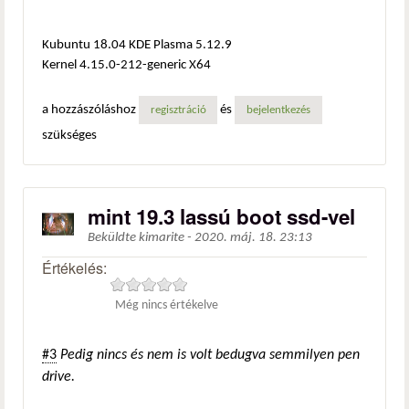
Kubuntu 18.04 KDE Plasma 5.12.9
Kernel 4.15.0-212-generic X64
a hozzászóláshoz
és
regisztráció
bejelentkezés
szükséges
mint 19.3 lassú boot ssd-vel
Beküldte
kimarite
-
2020. máj. 18. 23:13
Értékelés:
Még nincs értékelve
#3
Pedig nincs és nem is volt bedugva semmilyen pen
drive.