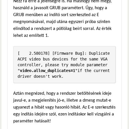
Nézz rá erre a jelenségre is. Ha máshogy nem megy,
használd a javasolt GRUB paramétert. Úgy, hogy a
GRUB menüben az indító sort szerkeszted az E
megnyomásával, majd utána egyszeri próba szinten
elindítod a rendszert a pótlólag beírt sorral. Az érték
lehet az említett 1.
[    2.580178] [Firmware Bug]: Duplicate 
ACPI video bus devices for the same VGA 
controller, please try module parameter 
"
video.allow_duplicates=1
"if the current 
driver doesn't work.
Aztán megnézed, hogy a rendszer betöltésének ideje
javul-e, a megjelenítés jó-e, illetve a dmesg mutat-e
ugyanezt a hibát vagy hasonló hibát. Az E-e szerkesztés
egy indítás idejére szól, ezen indításkor kell vizsgálni a
paraméter hatásait!