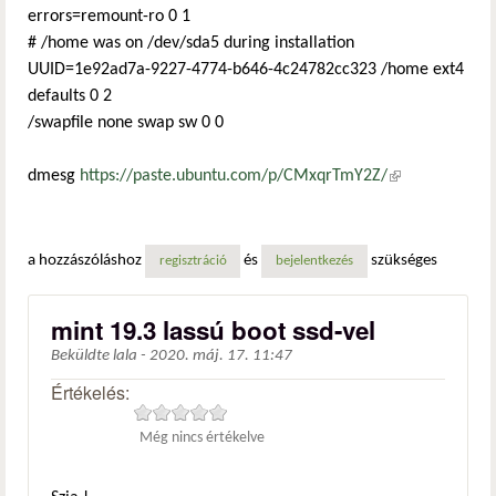
errors=remount-ro 0 1
# /home was on /dev/sda5 during installation
UUID=1e92ad7a-9227-4774-b646-4c24782cc323 /home ext4
defaults 0 2
/swapfile none swap sw 0 0
dmesg
https://paste.ubuntu.com/p/CMxqrTmY2Z/
(külső
hivatkozás)
a hozzászóláshoz
és
szükséges
regisztráció
bejelentkezés
mint 19.3 lassú boot ssd-vel
Beküldte
lala
-
2020. máj. 17. 11:47
Értékelés:
Még nincs értékelve