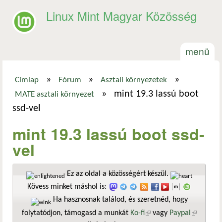
Ugrás a tartalomra
Linux Mint Magyar Közösség
menü
»
»
»
Címlap
Fórum
Asztali környezetek
Jelenlegi hely
»
mint 19.3 lassú boot
MATE asztali környezet
ssd-vel
mint 19.3 lassú boot ssd-
vel
Ez az oldal a közösségért készül.
Kövess minket máshol is:
Ha hasznosnak találod, és szeretnéd, hogy
folytatódjon, támogasd a munkát
Ko-fi
(külső hivatkozás)
vagy
Paypal
(külső