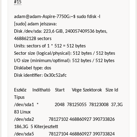
#15
adam@adam-Aspire-7750G:~$ sudo fdisk -l
[sudo] adam jelszava:
Disk /dev/sda: 223,6 GiB, 240057409536 bytes,
468862128 sectors
Units: sectors of 1 * 512 = 512 bytes
Sector size (logical/physical): 512 bytes / 512 bytes
I/O size (minimum/optimal): 512 bytes / 512 bytes
Disklabel type: dos
Disk identifier: 0x30c52afc
Eszköz Indítható Start Vége Szektorok Size Id
Típus
/dev/sda1 * 2048 78125055 78123008 37,3G
83 Linux
/dev/sda2 78127102 468860927 390733826
186,3G 5 Kiterjesztett
/dev/sda5 78127104 468860927 390733824