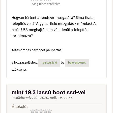
Még nincs értékelve
Hogyan történt a rendszer mozgatása? Sima tiszta
telepítés volt? Vagy partició mozgatás / mókolás? A
hibás USB meghajtó nem véletlenül a telepítőt
tartalmazza?
Artes omnes perdocet paupertas.
a hozzászóláshoz
és
regisztráció
bejelentkezés
szükséges
mint 19.3 lassú boot ssd-vel
Beküldte
adyy90
-
2020. máj. 19. 11:46
Értékelés: