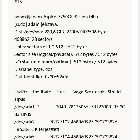
#15
adam@adam-Aspire-7750G:~$ sudo fdisk -l
[sudo] adam jelszava:
Disk /dev/sda: 223,6 GiB, 240057409536 bytes,
468862128 sectors
Units: sectors of 1 * 512 = 512 bytes
Sector size (logical/physical): 512 bytes / 512 bytes
I/O size (minimum/optimal): 512 bytes / 512 bytes
Disklabel type: dos
Disk identifier: 0x30c52afc
Eszköz Indítható Start Vége Szektorok Size Id
Típus
/dev/sda1 * 2048 78125055 78123008 37,3G
83 Linux
/dev/sda2 78127102 468860927 390733826
186,3G 5 Kiterjesztett
/dev/sda5 78127104 468860927 390733824