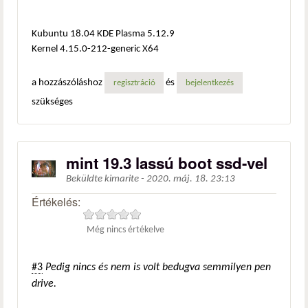
Kubuntu 18.04 KDE Plasma 5.12.9
Kernel 4.15.0-212-generic X64
a hozzászóláshoz
és
regisztráció
bejelentkezés
szükséges
mint 19.3 lassú boot ssd-vel
Beküldte
kimarite
-
2020. máj. 18. 23:13
Értékelés:
Még nincs értékelve
#3
Pedig nincs és nem is volt bedugva semmilyen pen
drive.