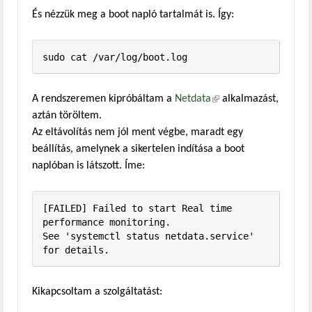
És nézzük meg a boot napló tartalmát is. Így:
sudo cat /var/log/boot.log
A rendszeremen kipróbáltam a
Netdata
(külső hivatkozás)
alkalmazást,
aztán töröltem.
Az eltávolítás nem jól ment végbe, maradt egy
beállítás, amelynek a sikertelen indítása a boot
naplóban is látszott. Íme:
[FAILED] Failed to start Real time 
performance monitoring.

See 'systemctl status netdata.service' 
for details.
Kikapcsoltam a szolgáltatást: