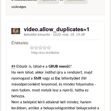
regisztráció
bejelentkezés
szükséges
video.allow_duplicates=1
Beküldte
kimarite
-
2020. máj. 18. 19:38
Értékelés:
Még nincs értékelve
#4
Először is, látod-e a
GRUB menü
t?
Ha nem látod, akkor indítsd újra a rendszert, majd
nyomogasd a
Shift
vagy az
Esc
billentyűket (fél
másodpercenként lenyomod, és mindez folyamatos -
nem tudom, most melyik lesz a nyerő), hátha ez
behozza.
Nem a belépést kérő ablaknál kell mindez, hanem
korábban, amikor a bekapcsológombbal bekapcsolod a