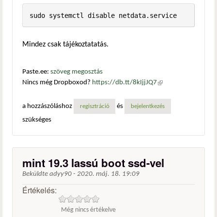
sudo systemctl disable netdata.service
Mindez csak tájékoztatatás.
Paste.ee:
szöveg megosztás
Nincs még Dropboxod?
https://db.tt/8kIjjJQ7
(külső
hivatkozás)
a hozzászóláshoz
és
regisztráció
bejelentkezés
szükséges
mint 19.3 lassú boot ssd-vel
Beküldte
adyy90
-
2020. máj. 18. 19:09
Értékelés:
Még nincs értékelve