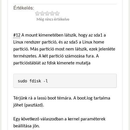
Értékelés:
Még nincs értékelve
#12
A mount kimenetében látszik, hogy az sda1 a
Linux rendszer partíció, és az sda5 a Linux home
partíció. Más partíció most nem látszik, ezek jelenléte
természetes. A két partíció számozása fura. A
partícióstáblát az fdisk kimenete mutatja
sudo fdisk -l
Térjünk rá a lassú boot témára. A boot.log tartalma
jöhet (pasztázd).
Egy következő válaszodban a kernel paraméterek
beállítása jön.