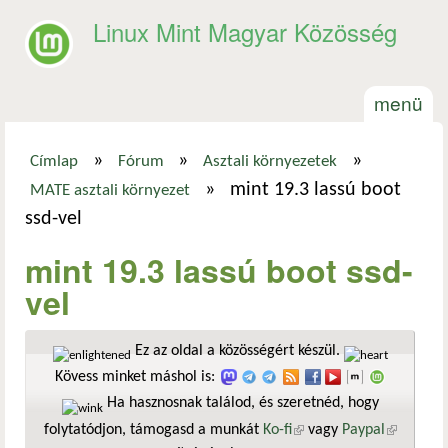
Ugrás a tartalomra
Linux Mint Magyar Közösség
menü
»
»
»
Címlap
Fórum
Asztali környezetek
Jelenlegi hely
»
mint 19.3 lassú boot
MATE asztali környezet
ssd-vel
mint 19.3 lassú boot ssd-
vel
Ez az oldal a közösségért készül.
Kövess minket máshol is:
Ha hasznosnak találod, és szeretnéd, hogy
folytatódjon, támogasd a munkát
Ko-fi
(külső hivatkozás)
vagy
Paypal
(külső