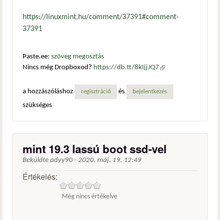
https://linuxmint.hu/comment/37391#comment-
37391
Paste.ee:
szöveg megosztás
Nincs még Dropboxod?
https://db.tt/8kIjjJQ7
(külső
hivatkozás)
a hozzászóláshoz
és
regisztráció
bejelentkezés
szükséges
mint 19.3 lassú boot ssd-vel
Beküldte
adyy90
-
2020. máj. 19. 12:49
Értékelés:
Még nincs értékelve