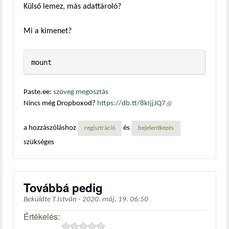
Külső lemez, más adattároló?
Mi a kimenet?
mount
Paste.ee:
szöveg megosztás
Nincs még Dropboxod?
https://db.tt/8kIjjJQ7
(külső
hivatkozás)
a hozzászóláshoz
és
regisztráció
bejelentkezés
szükséges
Továbbá pedig
Beküldte
T.István
-
2020. máj. 19. 06:50
Értékelés: