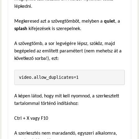
lépkedni.
Megkeresed azt a szövegtömböt, melyben a
quiet
, a
splash
kifejezések is szerepelnek.
A szövegtömb, a sor legvégére lépsz, szóköz, majd
begépeled az említett paramétert (nem mehetsz át a
következő sorba!), ezt:
video.allow_duplicates=1
A képen látod, hogy mit kell nyomnod, a szerkesztett
tartalommal történő indításhoz:
Ctrl + X vagy F10
A szerkesztés nem maradandó, egyszeri alkalomra,