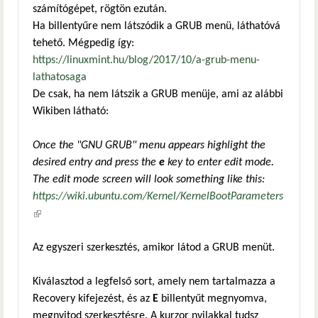
számítógépet, rögtön ezután.
Ha billentyűre nem látszódik a GRUB menü, láthatóvá
tehető. Mégpedig így:
https://linuxmint.hu/blog/2017/10/a-grub-menu-
lathatosaga
De csak, ha nem látszik a GRUB menüje, ami az alábbi
Wikiben látható:
Once the "GNU GRUB" menu appears highlight the
desired entry and press the
e
key to enter edit mode.
The edit mode screen will look something like this:
https://wiki.ubuntu.com/Kernel/KernelBootParameters
(külső hivatkozás)
Az egyszeri szerkesztés, amikor látod a GRUB menüt.
Kiválasztod a legfelső sort, amely nem tartalmazza a
Recovery kifejezést, és az
E
billentyűt megnyomva,
megnyitod szerkesztésre. A kurzor nyilakkal tudsz