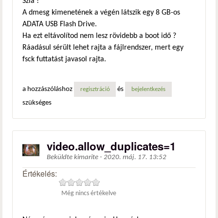
Szia !
A dmesg kimenetének a végén látszik egy 8 GB-os
ADATA USB Flash Drive.
Ha ezt eltávolítod nem lesz rövidebb a boot idő ?
Ráadásul sérült lehet rajta a fájlrendszer, mert egy
fsck futtatást javasol rajta.
a hozzászóláshoz
és
regisztráció
bejelentkezés
szükséges
video.allow_duplicates=1
Beküldte
kimarite
-
2020. máj. 17. 13:52
Értékelés:
Még nincs értékelve