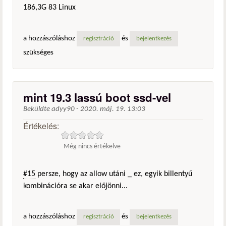
186,3G 83 Linux
a hozzászóláshoz
és
regisztráció
bejelentkezés
szükséges
mint 19.3 lassú boot ssd-vel
Beküldte
adyy90
-
2020. máj. 19. 13:03
Értékelés:
Még nincs értékelve
#15
persze, hogy az allow utáni _ ez, egyik billentyű
kombinációra se akar előjönni...
a hozzászóláshoz
és
regisztráció
bejelentkezés