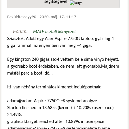
segítségével.
hivatkozá
Beküldte
adyy90
-
2020. máj. 17. 11:17
Fórum:
MATE asztali környezet
Sziasztok. Adott egy Acer Aspire 7750G laptop, gyárilag 4
giga rammal, az enyémben van még +4 giga.
Egy kingston 240 gigás ssd-t vettem bele sima vinyó helyett,
a gyorsabb boot érdekében, de nem lett gyorsabb.Majdnem
másfél perc a boot idő...
Itt van néhány terminálos kimenet indulópontnak:
adam@adam-Aspire-7750G:~$ systemd-analyze
Startup finished in 13.585s (kernel) + 10.908s (userspace) =
24.493s
graphical.target reached after 10.899s in userspace
adam@adam-Aspire-7750G:~$ systemd-analyze blame