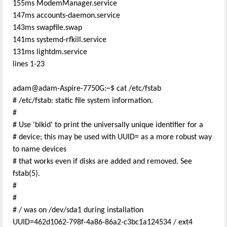
155ms ModemManager.service
147ms accounts-daemon.service
143ms swapfile.swap
141ms systemd-rfkill.service
131ms lightdm.service
lines 1-23
adam@adam-Aspire-7750G:~$ cat /etc/fstab
# /etc/fstab: static file system information.
#
# Use 'blkid' to print the universally unique identifier for a
# device; this may be used with UUID= as a more robust way
to name devices
# that works even if disks are added and removed. See
fstab(5).
#
#
# / was on /dev/sda1 during installation
UUID=462d1062-798f-4a86-86a2-c3bc1a124534 / ext4