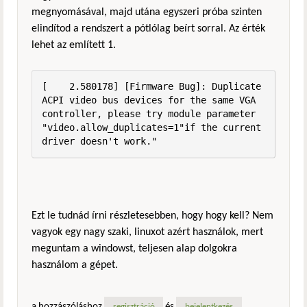
megnyomásával, majd utána egyszeri próba szinten
elindítod a rendszert a pótlólag beírt sorral. Az érték
lehet az említett 1.
[    2.580178] [Firmware Bug]: Duplicate 
ACPI video bus devices for the same VGA 
controller, please try module parameter 
"video.allow_duplicates=1"if the current 
driver doesn't work."
Ezt le tudnád írni részletesebben, hogy hogy kell? Nem
vagyok egy nagy szaki, linuxot azért használok, mert
meguntam a windowst, teljesen alap dolgokra
használom a gépet.
a hozzászóláshoz
és