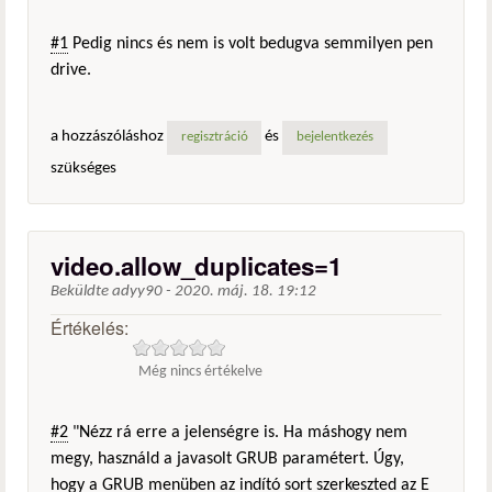
#1
Pedig nincs és nem is volt bedugva semmilyen pen
drive.
a hozzászóláshoz
és
regisztráció
bejelentkezés
szükséges
video.allow_duplicates=1
Beküldte
adyy90
-
2020. máj. 18. 19:12
Értékelés:
Még nincs értékelve
#2
"Nézz rá erre a jelenségre is. Ha máshogy nem
megy, használd a javasolt GRUB paramétert. Úgy,
hogy a GRUB menüben az indító sort szerkeszted az E