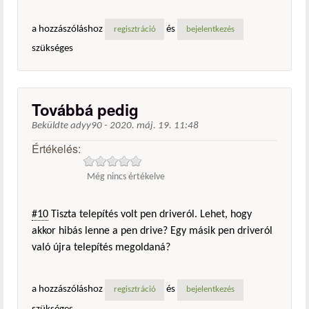
a hozzászóláshoz
és
regisztráció
bejelentkezés
szükséges
Továbbá pedig
Beküldte
adyy90
-
2020. máj. 19. 11:48
Értékelés:
Még nincs értékelve
#10
Tiszta telepítés volt pen driveról. Lehet, hogy
akkor hibás lenne a pen drive? Egy másik pen driveról
való újra telepítés megoldaná?
a hozzászóláshoz
és
regisztráció
bejelentkezés