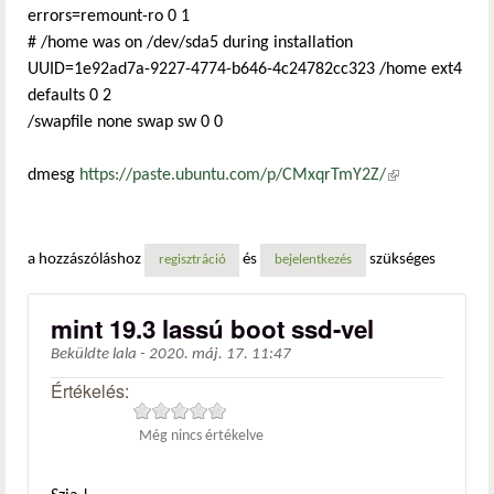
errors=remount-ro 0 1
# /home was on /dev/sda5 during installation
UUID=1e92ad7a-9227-4774-b646-4c24782cc323 /home ext4
defaults 0 2
/swapfile none swap sw 0 0
dmesg
https://paste.ubuntu.com/p/CMxqrTmY2Z/
(külső
hivatkozás)
a hozzászóláshoz
és
szükséges
regisztráció
bejelentkezés
mint 19.3 lassú boot ssd-vel
Beküldte
lala
-
2020. máj. 17. 11:47
Értékelés:
Még nincs értékelve