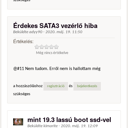
szükséges
Érdekes SATA3 vezérlő hiba
Beküldte
adyy90
-
2020. máj. 19. 11:50
Értékelés:
Még nincs értékelve
@#11 Nem tudom. Erről nem is hallottam még
a hozzászóláshoz
és
regisztráció
bejelentkezés
szükséges
mint 19.3 lassú boot ssd-vel
Beküldte
kimarite
-
2020. máj. 19. 12:09