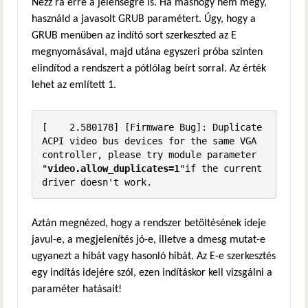
Nézz rá erre a jelenségre is. Ha máshogy nem megy,
használd a javasolt GRUB paramétert. Úgy, hogy a
GRUB menüben az indító sort szerkeszted az E
megnyomásával, majd utána egyszeri próba szinten
elindítod a rendszert a pótlólag beírt sorral. Az érték
lehet az említett 1.
[    2.580178] [Firmware Bug]: Duplicate 
ACPI video bus devices for the same VGA 
controller, please try module parameter 
"
video.allow_duplicates=1
"if the current 
driver doesn't work.
Aztán megnézed, hogy a rendszer betöltésének ideje
javul-e, a megjelenítés jó-e, illetve a dmesg mutat-e
ugyanezt a hibát vagy hasonló hibát. Az E-e szerkesztés
egy indítás idejére szól, ezen indításkor kell vizsgálni a
paraméter hatásait!