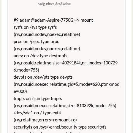
Még nincs értékelve
#9
adam@adam-Aspire-7750G:~$ mount
sysfs on /sys type sysfs
(rw,nosuid,nodev,noexec,relatime)
proc on /proc type proc
(rw,nosuid,nodev,noexec,relatime)
udev on /dev type devtmpfs
(rw,nosuid,relatime,size=4029184k,nr_inodes=100729
6,mode=755)
devpts on /dev/pts type devpts
(rw,nosuid,noexec,relatime,gid=5,mode=620,ptmxmod
e=000)
tmpfs on /run type tmpfs
(rw,nosuid,noexec,relatime,size=813392k,mode=755)
/dev/sda1 on / type ext4
(rw,relatime,errors=remount-ro)
securityfs on /sys/kernel/security type securityfs