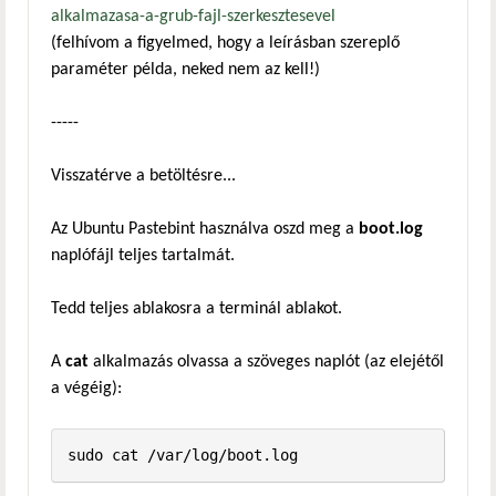
alkalmazasa-a-grub-fajl-szerkesztesevel
(felhívom a figyelmed, hogy a leírásban szereplő
paraméter példa, neked nem az kell!)
-----
Visszatérve a betöltésre...
Az Ubuntu Pastebint használva oszd meg a
boot.log
naplófájl teljes tartalmát.
Tedd teljes ablakosra a terminál ablakot.
A
cat
alkalmazás olvassa a szöveges naplót (az elejétől
a végéig):
sudo cat /var/log/boot.log