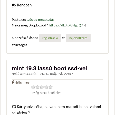
#6
Rendben.
Paste.ee:
szöveg megosztás
Nincs még Dropboxod?
https://db.tt/8kIjjJQ7
(külső
hivatkozás)
a hozzászóláshoz
és
regisztráció
bejelentkezés
szükséges
mint 19.3 lassú boot ssd-vel
Beküldte
444tibi
-
2020. máj. 18. 22:57
Értékelés:
Még nincs értékelve
#3
Kártyaolvasóba, ha van, nem maradt bennt valami
sd kártya.?