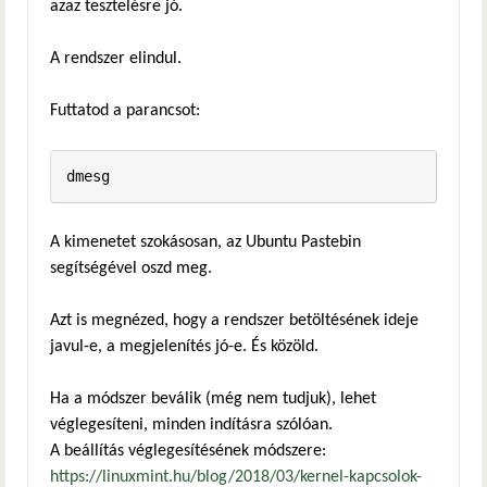
azaz tesztelésre jó.
A rendszer elindul.
Futtatod a parancsot:
dmesg
A kimenetet szokásosan, az Ubuntu Pastebin
segítségével oszd meg.
Azt is megnézed, hogy a rendszer betöltésének ideje
javul-e, a megjelenítés jó-e. És közöld.
Ha a módszer beválik (még nem tudjuk), lehet
véglegesíteni, minden indításra szólóan.
A beállítás véglegesítésének módszere:
https://linuxmint.hu/blog/2018/03/kernel-kapcsolok-