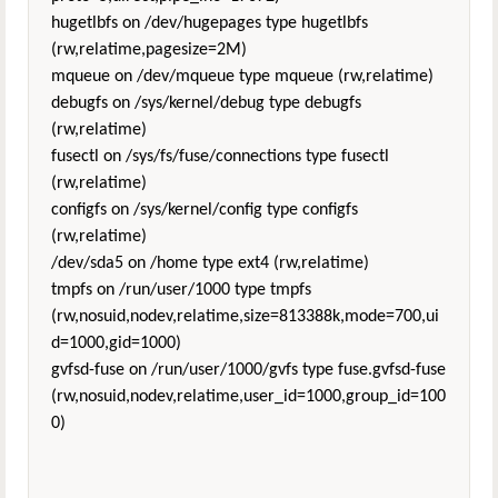
hugetlbfs on /dev/hugepages type hugetlbfs
(rw,relatime,pagesize=2M)
mqueue on /dev/mqueue type mqueue (rw,relatime)
debugfs on /sys/kernel/debug type debugfs
(rw,relatime)
fusectl on /sys/fs/fuse/connections type fusectl
(rw,relatime)
configfs on /sys/kernel/config type configfs
(rw,relatime)
/dev/sda5 on /home type ext4 (rw,relatime)
tmpfs on /run/user/1000 type tmpfs
(rw,nosuid,nodev,relatime,size=813388k,mode=700,ui
d=1000,gid=1000)
gvfsd-fuse on /run/user/1000/gvfs type fuse.gvfsd-fuse
(rw,nosuid,nodev,relatime,user_id=1000,group_id=100
0)