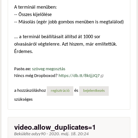
A terminál menüben:
-- Összes kijelölése
-- Másolás (egér jobb gombos menüben is megtalálod)
... a terminál beállításait állítsd át 1000 sor
olvasásáról végtelenre. Azt hiszem, már említettük.
Érdemes.
Paste.ee:
szöveg megosztás
Nincs még Dropboxod?
https://db.tt/8kIjjJQ7
(külső
hivatkozás)
a hozzászóláshoz
és
regisztráció
bejelentkezés
szükséges
video.allow_duplicates=1
Beküldte
adyy90
-
2020. máj. 18. 20:24