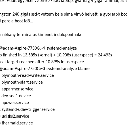
tok. Adott egy Acer Aspire 7750G laptop, gyárilag 4 giga rammal, a
ngston 240 gigás ssd-t vettem bele sima vinyó helyett, a gyorsabb 
 perc a boot idő...
n néhány terminálos kimenet indulópontnak:
adam-Aspire-7750G:~$ systemd-analyze
p finished in 13.585s (kernel) + 10.908s (userspace) = 24.493s
cal.target reached after 10.899s in userspace
adam-Aspire-7750G:~$ systemd-analyze blame
 plymouth-read-write.service
 plymouth-start.service
s apparmor.service
 dev-sda1.device
 upower.service
 systemd-udev-trigger.service
 udisks2.service
 thermald.service