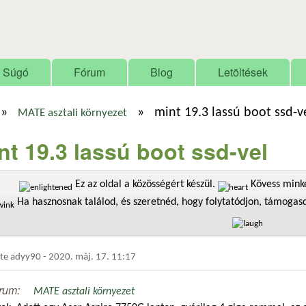
Ugrás a tartalomra
Súgó
Fórum
Blog
Letöltések
»
»
mint 19.3 lassú boot ssd-v
MATE asztali környezet
nt 19.3 lassú boot ssd-vel
Ez az oldal a közösségért készül.
Kövess minke
Ha hasznosnak találod, és szeretnéd, hogy folytatódjon, támoga
dte
adyy90
-
2020. máj. 17. 11:17
rum:
MATE asztali környezet