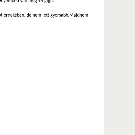
z enyémben van még +4 giga.
boot érdekében, de nem lett gyorsabb.Majdnem