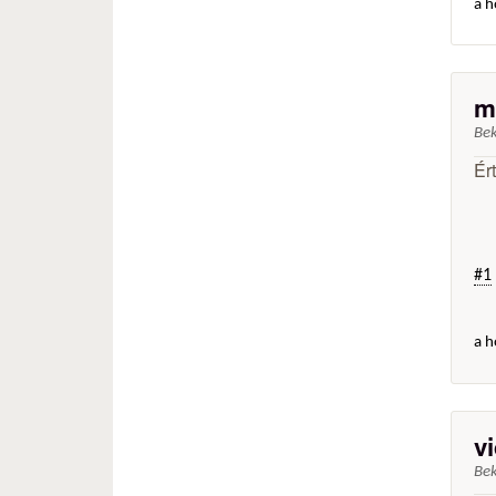
a h
m
Be
Ér
#1
a h
v
Be