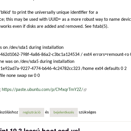
'blkid' to print the universally unique identifier for a
ce; this may be used with UUID= as a more robust way to name devi
 works even if disks are added and removed. See fstab(5).
s on /dev/sda1 during installation
462d1062-798f-4a86-86a2-c3bc1a124534 / ext4 errors=remount-ro 
e was on /dev/sda5 during installation
1e92ad7a-9227-4774-b646-4c24782cc323 /home ext4 defaults 0 2
ile none swap sw 0 0
g
https://paste.ubuntu.com/p/CMxqrTmY2Z/
(külső hivatkozás)
ászóláshoz
és
szükséges
regisztráció
bejelentkezés
int 19.3 lassú boot ssd-vel