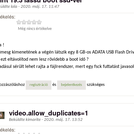
küldte
lala
-
2020. máj. 17. 11:47
tékelés:
Még nincs értékelve
a !
dmesg kimenetének a végén látszik egy 8 GB-os ADATA USB Flash Driv
ezt eltávolítod nem lesz rövidebb a boot idő ?
dásul sérült lehet rajta a fájlrendszer, mert egy fsck futtatást javasol
ozzászóláshoz
és
szükséges
regisztráció
bejelentkezés
video.allow_duplicates=1
Beküldte
kimarite
-
2020. máj. 17. 13:52
tékelés: