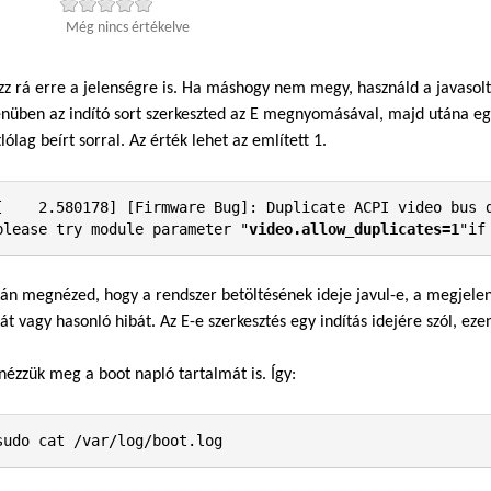
Még nincs értékelve
zz rá erre a jelenségre is. Ha máshogy nem megy, használd a javaso
üben az indító sort szerkeszted az E megnyomásával, majd utána egys
lólag beírt sorral. Az érték lehet az említett 1.
[    2.580178] [Firmware Bug]: Duplicate ACPI video bus d
please try module parameter "
video.allow_duplicates=1
"if
án megnézed, hogy a rendszer betöltésének ideje javul-e, a megjelen
át vagy hasonló hibát. Az E-e szerkesztés egy indítás idejére szól, eze
nézzük meg a boot napló tartalmát is. Így:
sudo cat /var/log/boot.log