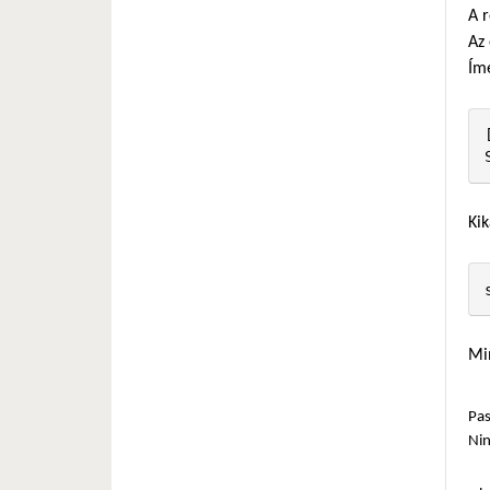
A 
Az 
Ím
Kik
Min
Pas
Ni