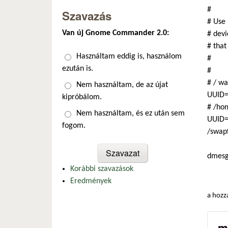
#
Szavazás
# Use 
Van új Gnome Commander 2.0:
# devi
# that
Választások
Használtam eddig is, használom
#
ezután is.
#
# / wa
Nem használtam, de az újat
UUID=
kipróbálom.
# /hom
Nem használtam, és ez után sem
UUID=
fogom.
/swapf
dmes
Korábbi szavazások
Eredmények
a hozz
m