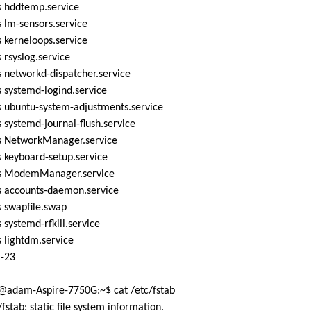
 hddtemp.service
 lm-sensors.service
 kerneloops.service
rsyslog.service
 networkd-dispatcher.service
 systemd-logind.service
 ubuntu-system-adjustments.service
systemd-journal-flush.service
 NetworkManager.service
 keyboard-setup.service
 ModemManager.service
 accounts-daemon.service
 swapfile.swap
systemd-rfkill.service
 lightdm.service
1-23
adam-Aspire-7750G:~$ cat /etc/fstab
/fstab: static file system information.