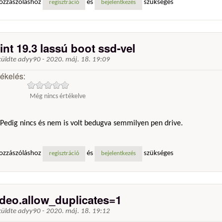
ozzászóláshoz
és
szükséges
regisztráció
bejelentkezés
int 19.3 lassú boot ssd-vel
küldte
adyy90
-
2020. máj. 18. 19:09
tékelés:
Még nincs értékelve
Pedig nincs és nem is volt bedugva semmilyen pen drive.
ozzászóláshoz
és
szükséges
regisztráció
bejelentkezés
ideo.allow_duplicates=1
küldte
adyy90
-
2020. máj. 18. 19:12