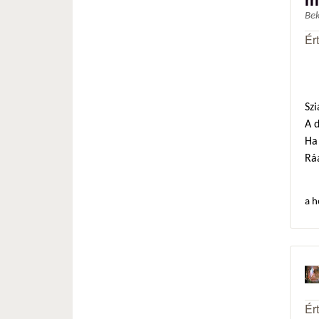
Be
Ér
Szi
A 
Ha 
Ráa
a h
Ér