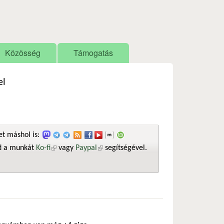
Közösség
Támogatás
el
t máshol is:
sd a munkát
Ko-fi
(külső hivatkozás)
vagy
Paypal
(külső hivatkozás)
segítségével.