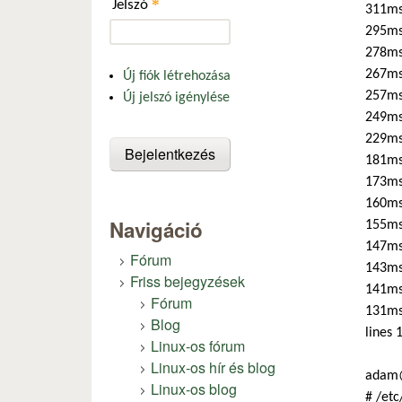
*
Jelszó
311ms
295ms
278ms
267ms 
Új fiók létrehozása
257ms
Új jelszó igénylése
249ms
229ms
181ms 
173ms
160ms
Navigáció
155ms
147ms
Fórum
143ms
Friss bejegyzések
141ms 
Fórum
131ms
Blog
lines 
Linux-os fórum
Linux-os hír és blog
adam@
Linux-os blog
# /etc