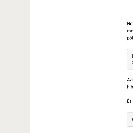
Né
men
pót
Azt
hib
És 