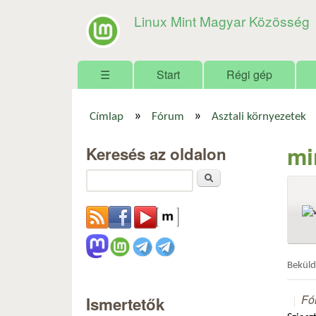
Linux Mint Magyar Közösség
Főmenü
☰
Start
Régi gép
»
»
Címlap
Fórum
Asztali környezetek
Jelenlegi hely
mi
Keresés az oldalon
Keresés
Bekül
Fó
Ismertetők