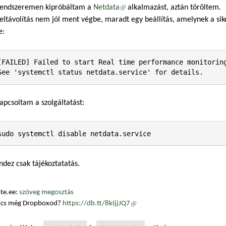
rendszeremen kipróbáltam a
Netdata
(külső hivatkozás)
alkalmazást, aztán töröltem.
eltávolítás nem jól ment végbe, maradt egy beállítás, amelynek a sike
e:
[FAILED] Failed to start Real time performance monitoring
See 'systemctl status netdata.service' for details.
apcsoltam a szolgáltatást:
sudo systemctl disable netdata.service
dez csak tájékoztatatás.
te.ee:
szöveg megosztás
ncs még Dropboxod?
https://db.tt/8kIjjJQ7
(külső hivatkozás)