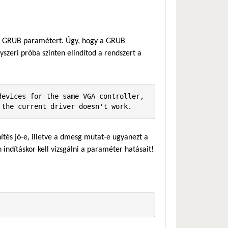
lt GRUB paramétert. Úgy, hogy a GRUB
zeri próba szinten elindítod a rendszert a
evices for the same VGA controller, 
 the current driver doesn't work.
ítés jó-e, illetve a dmesg mutat-e ugyanezt a
n indításkor kell vizsgálni a paraméter hatásait!